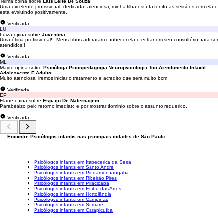
Telma opina sobre
Laís Leite De Souza
:
Uma excelente profissional, dedicada, atenciosa, minha filha está fazendo as sessões com ela e
está evoluindo positivamente.
Verificada
LU
Luiza opina sobre
Juventina
:
Uma ótima profissional!!! Meus filhos adoraram conhecer ela e entrar em seu consultório para ser
atendidos!!
Verificada
ML
Mayte opina sobre
Psicóloga Psicopedagogia Neuropsicologia Tcc Atendimento Infantil
Adolescente E Adulto
:
Muito atenciosa, iremos iniciar o tratamento e acredito que será muito bom
Verificada
EP
Elane opina sobre
Espaço De Maternagem
:
Parabénizo pelo retorno imediato e por mostrar dominio sobre o assunto requerido.
Verificada
Encontre Psicólogos infantis nas principais cidades de São Paulo
Psicólogos infantis em Itapecerica da Serra
Psicólogos infantis em Santo André
Psicólogos infantis em Pindamonhangaba
Psicólogos infantis em Ribeirão Pires
Psicólogos infantis em Piracicaba
Psicólogos infantis em Embu das Artes
Psicólogos infantis em Hortolândia
Psicólogos infantis em Campinas
Psicólogos infantis em Sumaré
Psicólogos infantis em Carapicuíba