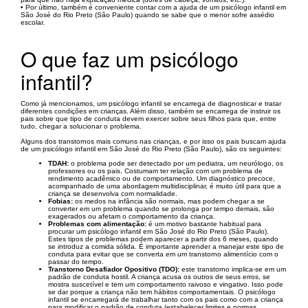
• Por último, também é conveniente contar com a ajuda de um psicólogo infantil em
São José do Rio Preto (São Paulo) quando se sabe que o menor sofre assédio
escolar.
O que faz um psicólogo
infantil?
Como já mencionamos, um psicólogo infantil se encarrega de diagnosticar e tratar
diferentes condições em crianças. Além disso, também se encarrega de instruir os
pais sobre que tipo de conduta devem exercer sobre seus filhos para que, entre
tudo, chegar a solucionar o problema.
Alguns dos transtornos mais comuns nas crianças, e por isso os pais buscam ajuda
de um psicólogo infantil em São José do Rio Preto (São Paulo), são os seguintes:
TDAH:
o problema pode ser detectado por um pediatra, um neurólogo, os
professores ou os pais. Costumam ter relação com um problema de
rendimento acadêmico ou de comportamento. Um diagnóstico precoce,
acompanhado de uma abordagem multidisciplinar, é muito útil para que a
criança se desenvolva com normalidade.
Fobias:
os medos na infância são normais, mas podem chegar a se
converter em um problema quando se prolonga por tempo demais, são
exagerados ou afetam o comportamento da criança.
Problemas com alimentação:
é um motivo bastante habitual para
procurar um psicólogo infantil em São José do Rio Preto (São Paulo).
Estes tipos de problemas podem aparecer a partir dos 6 meses, quando
se introduz a comida sólida. É importante aprender a manejar este tipo de
conduta para evitar que se converta em um transtorno alimentício com o
passar do tempo.
Transtorno Desafiador Opositivo (TDO):
este transtorno implica-se em um
padrão de conduta hostil. A criança acusa os outros de seus erros, se
mostra suscetível e tem um comportamento raivoso e vingativo. Isso pode
se dar porque a criança não tem hábitos comportamentais. O psicólogo
infantil se encarregará de trabalhar tanto com os pais como com a criança
para modificar o padrão de conduta (estabelecer limites e normas,