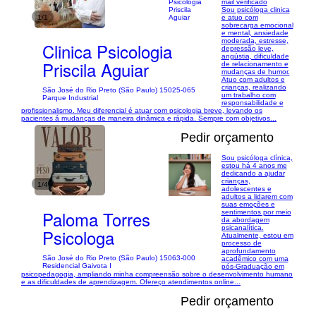
mail verificado
Sou psicóloga clinica
1/1
e atuo com
sobrecarga emocional
e mental, ansiedade
moderada, estresse,
Clinica Psicologia
depressão leve,
angústia, dificuldade
Priscila Aguiar
de relacionamento e
mudanças de humor.
Atuo com adultos e
crianças, realizando
São José do Rio Preto (São Paulo) 15025-065
um trabalho com
Parque Industrial
responsabilidade e
profissionalismo. Meu diferencial é atuar com psicologia breve, levando os
pacientes á mudanças de maneira dinâmica e rápida. Sempre com objetivos...
Pedir orçamento
Sou psicóloga clínica,
estou há 4 anos me
dedicando a ajudar
crianças,
1/4
adolescentes e
adultos a lidarem com
suas emoções e
Paloma Torres
sentimentos por meio
da abordagem
psicanalítica.
Psicologa
Atualmente, estou em
processo de
aprofundamento
São José do Rio Preto (São Paulo) 15063-000
acadêmico com uma
Residencial Gaivota I
pós-Graduação em
psicopedagogia, ampliando minha compreensão sobre o desenvolvimento humano
e as dificuldades de aprendizagem. Ofereço atendimentos online...
Pedir orçamento