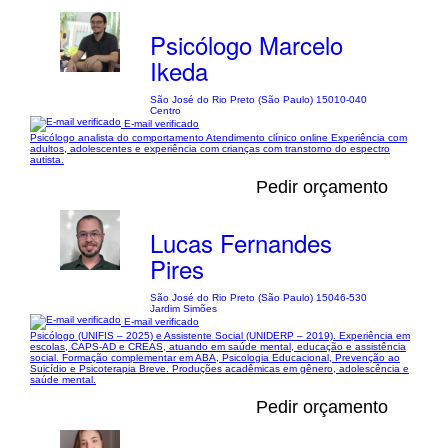
Psicólogo Marcelo
Ikeda
São José do Rio Preto (São Paulo) 15010-040
Centro
E-mail verificado
Psicólogo analista do comportamento Atendimento clínico online Experiência com
adultos, adolescentes e experiência com crianças com transtorno do espectro
autista.
Pedir orçamento
Lucas Fernandes
Pires
São José do Rio Preto (São Paulo) 15046-530
Jardim Simões
E-mail verificado
Psicólogo (UNIFIS – 2025) e Assistente Social (UNIDERP – 2019). Experiência em
escolas, CAPS-AD e CREAS, atuando em saúde mental, educação e assistência
social. Formação complementar em ABA, Psicologia Educacional, Prevenção ao
Suicídio e Psicoterapia Breve. Produções acadêmicas em gênero, adolescência e
saúde mental.
Pedir orçamento