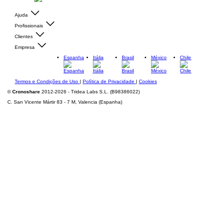
Ajuda
Profissionais
Clientes
Empresa
Espanha
Itália
Brasil
México
Chile
Termos e Condições de Uso
|
Política de Privacidade
|
Cookies
©
Cronoshare
2012-2026 - Tridea Labs S.L. (B98386022)
C. San Vicente Mártir 83 - 7 M, Valencia (Espanha)