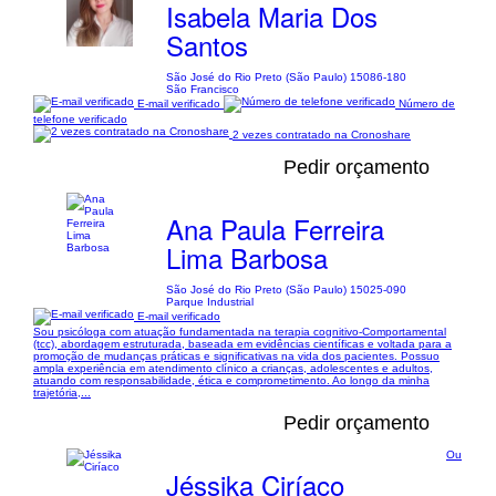
Isabela Maria Dos
Santos
São José do Rio Preto (São Paulo) 15086-180
São Francisco
E-mail verificado
Número de
telefone verificado
2 vezes contratado na Cronoshare
Pedir orçamento
Ana Paula Ferreira
Lima Barbosa
São José do Rio Preto (São Paulo) 15025-090
Parque Industrial
E-mail verificado
Sou psicóloga com atuação fundamentada na terapia cognitivo-Comportamental
(tcc), abordagem estruturada, baseada em evidências científicas e voltada para a
promoção de mudanças práticas e significativas na vida dos pacientes. Possuo
ampla experiência em atendimento clínico a crianças, adolescentes e adultos,
atuando com responsabilidade, ética e comprometimento. Ao longo da minha
trajetória,...
Pedir orçamento
Ou
Jéssika Ciríaco