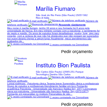
Marília Fiumaro
São José do Rio Preto (São Paulo) 15057-562
Rios di Itália
E-mail verificado
Número de
telefone verificado
Responde rápidamente
Meu nome é marília fiumaro, tenho 33 anos e sou formada há 8 anos pela
universidade de franca. Em meu primeiro contato com a psicologia, o sentimento foi
de medo e paixão. Os anos de estudos foram desafiadores, porém, hoje, sigo meu
coração, com a certeza de que não há obstáculos que não possam ser superados
por quem deseja chegar a algum lugar. Atualmente, meus atendimentos são
realizados de...
1 vezes contratado na Cronoshare
Pedir orçamento
Instituto Bion Paulista
São Carlos (São Paulo) 13565-251 Parque
Tecnológico Damha São Carlos
E-mail verificado
Número de
telefone verificado
Lorival rodrigues , Psicologia clinica Terapia breve Supervisão clinica a profissionais
Grupo de estudos a profissionais Atendimento familiar em loco Formação
acadêmica Psicologia - Universidade são francisco (itatiba-Sp), 1977 Licenciatura
plena em psicologia - Universidade são francisco (itatiba- Sp) (1973-1977)
Formação em psicanálise no instituto Psicanalista de são...
1 vezes contratado na Cronoshare
Pedir orçamento