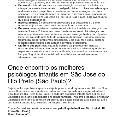
comunicação positiva, incentivo de condutas positivas, cooperação, etc.).
Depressão infantil:
se trata de uma alteração do estado de ânimo da
criança; se mostra triste, apático, desligado, irritado… Para considerar que
realmente existe um problema, costuma se dar uma margem de duas
semanas. Se o comportamento se mantêm, é recomendável procurar um
psicólogo infantil em São José do Rio Preto (São Paulo) para averiguar o
que está acontecendo.
Insônia infantil:
é normalmente provocado por pesadelos ou pavor
noturno, cuja origem pode ser certa tensão ou ansiedade.
Enurese:
este problema consiste na micção involuntária de crianças com
mais de 5 anos. É bastante comum, embora enquanto há crianças que
não se importam com isso, outras se sintam envergonhadas ou culpadas.
Pode ser causada pela falta de aquisição de hábitos, por uma situação
traumática ou por problemas emocionais. Seja qual for o caso, existem
métodos psicológicos para ajudar a controlar o problema.
Divórcio dos pais:
esta situação sempre vai provocar um impacto
emocional na criança. Isto pode derivar em distintas atitudes que afetam
aspectos da sua vida como a sociabilidade, a autoestima, os estudos, etc.
Um psicólogo infantil especializado em divórcios poderá ajudar em
situações como essa.
Onde encontro os melhores
psicólogos infantis em São José do
Rio Preto (São Paulo)?
Seja qual for o problema que te esteja te preocupando quanto a seu filho ou filha,
com a Cronoshare você pode encontrar todos os tipos de psicólogos infantis em
São José do Rio Preto (São Paulo): desde um psicólogo infantil para bebês, até
um psicólogo infantil especialista em comportamento. Inclusive é possível encontrar
um psicólogo infantil a domicílio ou online, que esteja disposto a se deslocar até a
sua família ou que faça sessões de terapia a distância.
Com a Cronoshare, você pode encontrar
psicólogo infantil em São José do Rio
Preto (São Paulo)
.
Como funciona?