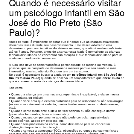
Quando é necessário visitar
um psicólogo infantil em São
José do Rio Preto (São
Paulo)?
Antes de tudo, é importante sinalizar que é normal que as crianças atravessem
diferentes fases durante seu desenvolvimento. Este desenvolvimento está
determinado por características do sistema nervoso, que não é maduro suficiente
até os 7 anos. Portanto, antes de alcançar essa idade é normal que as crianças
tenham dificuldades de concentrar sua atenção e que tenham dificuldade para se
controlar quando estão animados.
A tudo isso deve se somar também a personalidade do menino ou menina. É
possível que se comporte de determinada maneira porque seu caráter é mais
introvertido, mas isto não significa que tem um transtorno.
No geral, é necessário buscar a ajuda de um
psicólogo infantil em São José do
Rio Preto (São Paulo)
quando se observa um comportamento que
difere muito
do
que é
comum
no resto das crianças da mesma idade.
Tais como:
• Quando a criança tem uma mudança repentina e inexplicável, e ela se mostra
triste, apática ou irritável.
• Quando você nota que existem problemas para se relacionar ou não tem amigos
(se seu comportamento é violento, mostra timidez em excesso ou desinteresse,
etc.).
• Quando sente medo ante a ideia de ficar sozinha ou não consegue dormir
(pesadelos frequentes, terror noturno, etc.).
• Quando mostra comportamento que não pode controlar: agressividade,
desobediência, apego em excesso, etc.
• Quando tem problemas na escola, como dificuldade para se concentrar,
chateação frequente ou inquietação.
• Quando começa a apresentar TOCs, obsessões ou outros transtornos físicos
para que não haja explicação médica (dores de cabeça, vômitos, etc.).