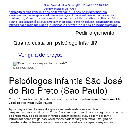
São José do Rio Preto (São Paulo) 15046-720
Jardim Manoel Del Arco
psicóloga clínica com 10 anos de formação e 7 anos de experiência em
atendimento psicológico a adultos e crianças. Atuo com base em uma escuta
acolhedora, técnica e comprometida, unindo sensibilidade clínica e firmeza ética.
Tenho especializações que ampliam meu olhar e minha prática, contribuindo para
intervenções mais profundas, humanas e eficazes. Ao longo da minha trajetória,...
Pedir orçamento
Quanto custa um psicólogo infantil?
Ver guia de preços
$
$$
$$$
$$$$
Psicólogos infantis São José
do Rio Preto (São Paulo)
Com a Cronoshare você pode encontrar os melhores
psicólogos infantis em São
José do Rio Preto (São Paulo)
.
A psicologia infantil é uma disciplina que tenta entender e explicar o
comportamento das crianças. Como ferramenta para realizar um diagnóstico e tratar
os problemas, os psicólogos infantis utilizam terapias que, podem ser tanto
individuais como em grupos. As sessões podem chegar a tratar uma grande
variedade de problemas: sociais, emocionais, afetivos, de aprendizagem, etc.