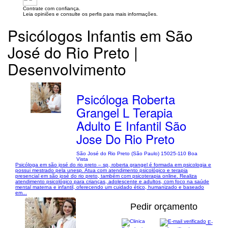
Contrate com confiança.
Leia opiniões e consulte os perfis para mais informações.
Psicólogos Infantis em São
José do Rio Preto |
Desenvolvimento
Psicóloga Roberta
Grangel L Terapia
Adulto E Infantil São
Jose Do Rio Preto
São José do Rio Preto (São Paulo) 15025-110 Boa
Vista
Psicóloga em são josé do rio preto – sp, roberta grangel é formada em psicologia e
possui mestrado pela unesp. Atua com atendimento psicológico e terapia
presencial em são josé do rio preto, também com psicoterapia online. Realiza
atendimento psicológico para crianças, adolescente e adultos, com foco na saúde
mental materna e infantil, oferecendo um cuidado ético, humanizado e baseado
em...
Pedir orçamento
E-