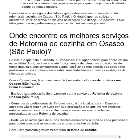
necessário contratar uma equipe maior para que o projeto seja finalizado
dentro do tempo previsto.
Esses são apenas alguns dos fatores que podem interferir no orçamento da
reforma de cozinha em Osasco (São Paulo). O ideal é que, ao solicitar o
orçamento, você descreva ao máximo os serviços que deseja. Se possível, envie
fotos para que os profissionais possam enviar valores mais precisos.
Onde encontro os melhores serviços
de Reforma de cozinha em Osasco
(São Paulo)?
Se isso é o que está buscando, a Cronoshare é o lugar perfeito para encontrar um
especialista. Aqui, você recebe até 4 orçamentos de diferentes profissionais de
forma gratuita e sem compromisso algum! Você ainda terá acesso aos seus perfis
profissionais para conhecer mais sobre seus trabalhos e conferir as avaliações de
clientes anteriores.
Com a Cronoshare, ficou muito mais fácil encontrar
reformas de cozinhas em
Osasco (São Paulo)
.
Como funciona?
- Explique sua solicitação de orçamento para o serviço de
Reforma de cozinha
Osasco (São Paulo)
.
- Centenas de profissionais de Reforma de cozinha localizados em Osasco e
arredores vão receber um aviso con sua solicitação e os que tiverem interesse
entrarão em contato com você, lhe oferecendo um orçamento e tarifas
personalizadas para Reforma de cozinha.
- Pode ver as avaliações de outros clientes assim como o perfil de cada profissional
para poder comparar os orçamentos e tomar a melhor decisão.
Peça um orçamento gratuitamente para
Reforma de cozinha
.
é