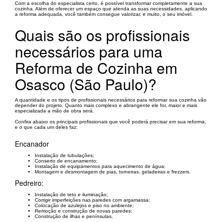
Com a escolha do especialista certo, é possível transformar completamente a sua
cozinha. Além de oferecer um espaço que atenda as suas necessidades, aplicando
a reforma adequada, você também consegue valorizar, e muito, o seu imóvel.
Quais são os profissionais
necessários para uma
Reforma de Cozinha em
Osasco (São Paulo)?
A quantidade e os tipos de profissionais necessários para reformar sua cozinha vão
depender do projeto. Quanto mais complexo e abrangente ele for, maior e mais
especializada a mão de obra será.
Confira abaixo os principais profissionais que você poderá precisar em sua reforma,
e o que cada um deles faz:
Encanador
Instalação de tubulações;
Conserto de encanamento;
Instalação de equipamentos para aquecimento de água;
Montagem e desmontagem de pias, torneiras, geladeiras e frezzers.
Pedreiro:
Instalação de teto e iluminação;
Corrigir imperfeições nas paredes com argamassa;
Colocação de azulejos e piso no ambiente;
Remoção e construção de novas paredes;
Construção de ilhas e penínsulas.