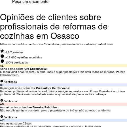
Peça um orçamento
Opiniões de clientes sobre
profissionais de reformas de
cozinhas em Osasco
Milhares de usuários confiam em Cronoshare para encontrar os melhores profissionais
4.8/5 estrelas
+13.000 opiniões recebidas
100% verificadas
AL
Anna opina sobre
Crb Engenharia
:
O rapaz aind anao finalizou a obra, mas é super prestativo e me tirou todas as duvidas. Parece
trabalhar bem.
Verificada
RT
Rosangela opina sobre
Ss Prestadora De Serviços
:
Um ótimo profissional, estou fazendo vários serviços na minha casa. O seu Osvaldo é um ótimo
profissional. Ele é muito cordial, ele muito responsável ele passa muita confiança
Verificada
AN
Antonio opina sobre
Ivo Ferreira Peixinho
:
Não escolhi nenhum dos dois , pois o proprietário do imóvel não autorizou a reforma
Verificada
AC
Ana opina sobre
César
:
Excelente profissional. Muito atencioso, prestativo e capacitado. Indico muito.