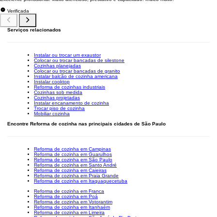
Verificada
Serviços relacionados
Instalar ou trocar um exaustor
Colocar ou trocar bancadas de silestone
Cozinhas planejadas
Colocar ou trocar bancadas de granito
Instalar balcão de cozinha americana
Instalar cooktop
Reforma de cozinhas industriais
Cozinhas sob medida
Cozinhas projetadas
Instalar encanamento de cozinha
Trocar piso de cozinha
Mobiliar cozinha
Encontre Reforma de cozinha nas principais cidades de São Paulo
Reforma de cozinha em Campinas
Reforma de cozinha em Guarulhos
Reforma de cozinha em São Paulo
Reforma de cozinha em Santo André
Reforma de cozinha em Caieiras
Reforma de cozinha em Praia Grande
Reforma de cozinha em Itaquaquecetuba
Reforma de cozinha em Franca
Reforma de cozinha em Poá
Reforma de cozinha em Votorantim
Reforma de cozinha em Itanhaém
Reforma de cozinha em Limeira