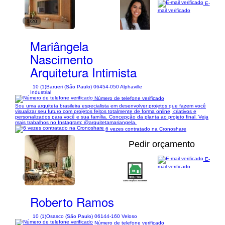
E-
mail verificado
1/20
Mariângela
Nascimento
Arquitetura Intimista
10 (1)
Barueri (São Paulo) 06454-050 Alphaville
Industrial
Número de telefone verificado
Sou uma arquiteta brasileira especialista em desenvolver projetos que fazem você
visualizar seu futuro com projetos feitos totalmente de forma online, criativos e
personalizados para você e sua família. Concepção da planta ao projeto final. Veja
mais trabalhos no Instagram: @arquitetamariangela.
6 vezes contratado na Cronoshare
Pedir orçamento
E-
mail verificado
1/42
Roberto Ramos
10 (1)
Osasco (São Paulo) 06144-160 Veloso
Número de telefone verificado