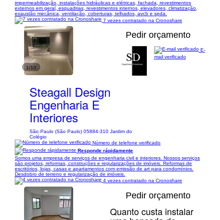
impermeabilização, instalações hidráulicas e elétricas, fachada, revestimentos
externos em geral, esquadrias, revestimentos internos, elevadores, climatização,
exaustão mecânica, ventilação, coberturas, telhados, avcb e spda.
7 vezes contratado na Cronoshare
Pedir orçamento
E-
mail verificado
1/10
Steagall Design
Engenharia E
Interiores
São Paulo (São Paulo) 05884-310 Jardim do
Colégio
Número de telefone verificado
Responde rápidamente
Somos uma empresa de serviços de engenharia civil e interiores. Nossos serviços
são projetos, reformas, construções e regularizações de imóveis. Reformas de
escritórios, lojas, casas e apartamentos com emissão de art para condomínios.
Desdobro de terreno e regularização de imóveis.
4 vezes contratado na Cronoshare
Pedir orçamento
Quanto custa instalar