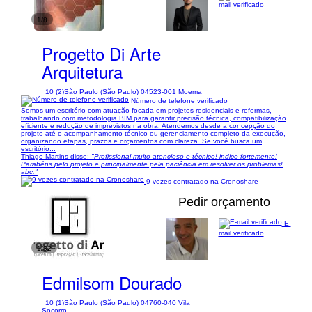
mail verificado
1/8
Progetto Di Arte
Arquitetura
10 (2)
São Paulo (São Paulo) 04523-001 Moema
Número de telefone verificado
Somos um escritório com atuação focada em projetos residenciais e reformas,
trabalhando com metodologia BIM para garantir precisão técnica, compatibilização
eficiente e redução de imprevistos na obra. Atendemos desde a concepção do
projeto até o acompanhamento técnico ou gerenciamento completo da execução,
organizando etapas, prazos e orçamentos com clareza. Se você busca um
escritório...
Thiago Martins disse:
"Profissional muito atencioso e técnico! indico fortemente!
Parabéns pelo projeto e principalmente pela paciência em resolver os problemas!
abc."
9 vezes contratado na Cronoshare
Pedir orçamento
E-
mail verificado
1/32
Edmilsom Dourado
10 (1)
São Paulo (São Paulo) 04760-040 Vila
Socorro