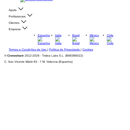
Ajuda
Profissionais
Clientes
Empresa
Espanha
Itália
Brasil
México
Chile
Termos e Condições de Uso
|
Política de Privacidade
|
Cookies
©
Cronoshare
2012-2026 - Tridea Labs S.L. (B98386022)
C. San Vicente Mártir 83 - 7 M, Valencia (Espanha)