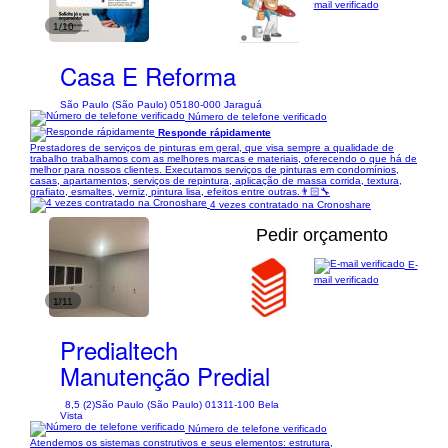
mail verificado
1/10
Casa E Reforma
São Paulo (São Paulo) 05180-000 Jaraguá
Número de telefone verificado
Responde rápidamente
Prestadores de serviços de pinturas em geral, que visa sempre a qualidade de
trabalho trabalhamos com as melhores marcas e materiais, oferecendo o que há de
melhor para nossos clientes. Executamos serviços de pinturas em condomínios,
casas, apartamentos, serviços de repintura, aplicação de massa corrida, textura,
grafiato, esmaltes, verniz, pintura lisa, efeitos entre outras.👨🏻‍🔧
4 vezes contratado na Cronoshare
Pedir orçamento
E-
mail verificado
1/11
Predialtech
Manutenção Predial
8,5 (2)
São Paulo (São Paulo) 01311-100 Bela
Vista
Número de telefone verificado
Atendemos os sistemas construtivos e seus elementos: estrutura,