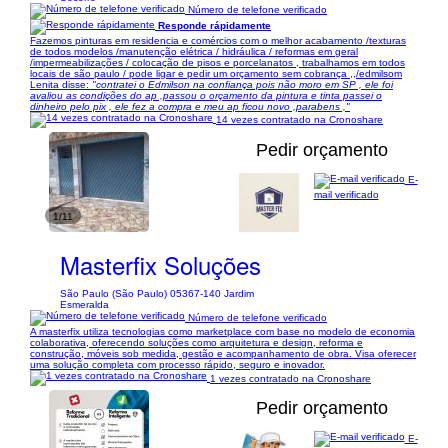
Número de telefone verificado
Responde rápidamente
Fazemos pinturas em residencia e comércios com o melhor acabamento /texturas
de todos modelos /manutenção elétrica / hidráulica / reformas em geral
/impermeabilizações / colocação de pisos e porcelanatos , trabalhamos em todos
locais de são paulo / pode ligar e pedir um orçamento sem cobrança ,,/edmilsom
Lenita disse:
"contratei o Edmilson na confiança pois não moro em SP , ele foi
avaliou as condições do ap ,passou o orçamento da pintura e tinta passei o
dinheiro pelo pix , ele fez a compra e meu ap ficou novo ,parabens ,"
14 vezes contratado na Cronoshare
Pedir orçamento
E-
mail verificado
1/11
Masterfix Soluções
São Paulo (São Paulo) 05367-140 Jardim
Esmeralda
Número de telefone verificado
A masterfix utiliza tecnologias como marketplace com base no modelo de economia
colaborativa, oferecendo soluções como arquitetura e design, reforma e
construção, móveis sob medida, gestão e acompanhamento de obra. Visa oferecer
uma solução completa com processo rápido, seguro e inovador.
1 vezes contratado na Cronoshare
Pedir orçamento
E-