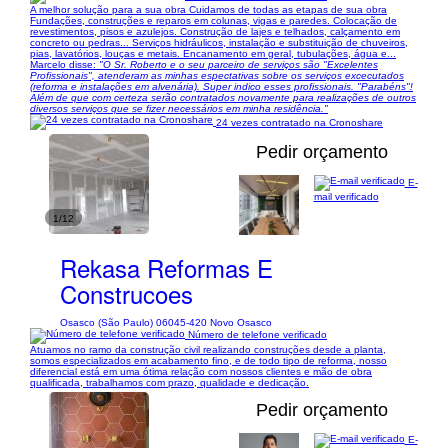
A melhor solução para a sua obra Cuidamos de todas as etapas de sua obra
Fundações, construções e reparos em colunas, vigas e paredes. Colocação de
revestimentos, pisos e azulejos. Construção de lajes e telhados, calçamento em
concreto ou pedras... Serviços hidráulicos, instalação e substituição de chuveiros,
pias, lavatórios, louças e metais. Encanamento em geral, tubulações, água e...
Marcelo disse:
"O Sr. Roberto e o seu parceiro de serviços são "Excelentes
Profissionais", atenderam as minhas espectativas sobre os serviços excecutados
(reforma e instalações em alvenária). Super indico esses profissionais. "Parabéns"!
Além de que com certeza serão contratados novamente para realizações de outros
diversos serviços que se fizer necessários em minha residência."
24 vezes contratado na Cronoshare
Pedir orçamento
E-
mail verificado
1/12
Rekasa Reformas E
Construcoes
Osasco (São Paulo) 06045-420 Novo Osasco
Número de telefone verificado
Atuamos no ramo da construção civil realizando construções desde a planta,
somos especializados em acabamento fino, e de todo tipo de reforma, nosso
diferencial está em uma ótima relação com nossos clientes e mão de obra
qualificada, trabalhamos com prazo, qualidade e dedicação.
Pedir orçamento
E-