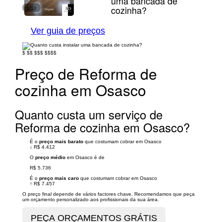
uma bancada de
cozinha?
1/10
Ver guia de preços
$
$$
$$$
$$$$
Preço de Reforma de
cozinha em Osasco
Quanto custa um serviço de
Reforma de cozinha em Osasco?
É o
preço mais barato
que costumam cobrar em Osasco
↓
R$ 4.412
O
preço médio
em Osasco é de
R$ 5.736
É o
preço mais caro
que costumam cobrar em Osasco
↑
R$ 7.457
O preço final depende de vários factores chave. Recomendamos que peça
um orçamento personalizado aos profissionais da sua área.