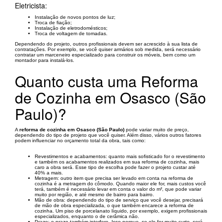
Eletricista:
Instalação de novos pontos de luz;
Troca de fiação;
Instalação de eletrodomésticos;
Troca de voltagem de tomadas.
Dependendo do projeto, outros profissionais devem ser acrescido à sua lista de
contratações. Por exemplo, se você quiser armários sob medida, será necessário
contratar um marceneiro especializado para construir os móveis, bem como um
montador para instalá-los.
Quanto custa uma Reforma
de Cozinha em Osasco (São
Paulo)?
A
reforma de cozinha em Osasco (São Paulo)
pode variar muito de preço,
dependendo do tipo de projeto que você quiser. Além disso, vários outros fatores
podem influenciar no orçamento total da obra, tais como:
Revestimentos e acabamentos: quanto mais sofisticado for o revestimento
e também os acabamentos realizados em sua reforma de cozinha, mais
caro a obra será. Esse tipo de escolha pode fazer o projeto custar até
40% a mais.
Metragem: outro item que precisa ser levado em conta na reforma de
cozinha é a metragem do cômodo. Quando maior ele for, mais custos você
terá, também é necessário levar em conta o valor do m², que pode variar
muito por região, e até mesmo de bairro para bairro.
Mão de obra: dependendo do tipo de serviço que você desejar, precisará
de mão de obra especializada, o que também encarece a reforma de
cozinha. Um piso de porcelanato líquido, por exemplo, exigem profissionais
especializados, enquanto o de cerâmica não.
Prazo: o prazo também interfere. Isso porque, se ele for muito curto, será