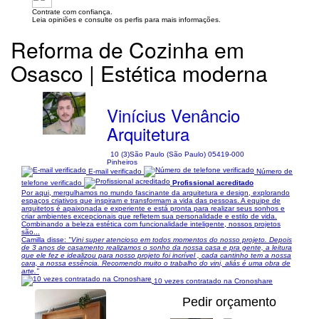
Contrate com confiança.
Leia opiniões e consulte os perfis para mais informações.
Reforma de Cozinha em
Osasco | Estética moderna
Vinícius Venâncio
Arquitetura
10 (3)
São Paulo (São Paulo) 05419-000
Pinheiros
E-mail verificado
Número de
telefone verificado
Profissional acreditado
Por aqui, mergulhamos no mundo fascinante da arquitetura e design, explorando
espaços criativos que inspiram e transformam a vida das pessoas. A equipe de
arquitetos é apaixonada e experiente e está pronta para realizar seus sonhos e
criar ambientes excepcionais que refletem sua personalidade e estilo de vida.
Combinando a beleza estética com funcionalidade inteligente, nossos projetos
são...
Camilla disse:
"Vini super atencioso em todos momentos do nosso projeto. Depois
de 3 anos de casamento realizamos o sonho da nossa casa e pra gente, a leitura
que ele fez e idealizou para nosso projeto foi incrível , cada cantinho tem a nossa
cara, a nossa essência. Recomendo muito o trabalho do vini, aliás é uma obra de
arte."
10 vezes contratado na Cronoshare
Pedir orçamento