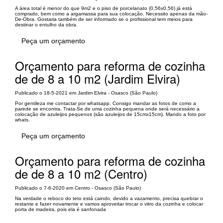
A área total é menor do que 9m2 e o piso de porcelanato (0,56x0,56) já está
comprado, bem como a argamassa para sua colocação. Necessito apenas da mão-
De-Obra. Gostaria também de ser informado se o profissional tem meios para
destinar o entulho da obra.
Peça um orçamento
Orçamento para reforma de cozinha
de de 8 a 10 m2 (Jardim Elvira)
Publicado o 18-5-2021 em Jardim Elvira - Osasco (São Paulo)
Por gentileza me contactar por whatsapp. Consigo mandar as fotos de como a
parede se encontra. Trata-Se de uma cozinha pequena onde será necessário a
colocação de azuleijos pequenos (são azuleijos de 15cmx15cm). Mando a foto por
whats.
Peça um orçamento
Orçamento para reforma de cozinha
de de 8 a 10 m2 (Centro)
Publicado o 7-6-2020 em Centro - Osasco (São Paulo)
Na verdade o reboco do teto está caindo, devido a vazamento, precisa quebrar o
restante e fazer novamente e vamos aproveitar trocar o vitro da cozinha e colocar
porta de madeira, pois ela é sanfonada