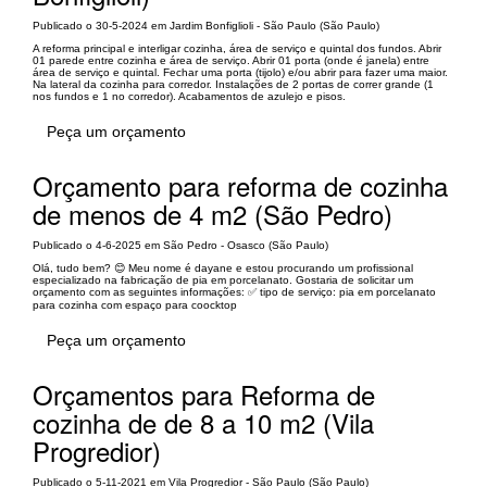
Publicado o 30-5-2024 em Jardim Bonfiglioli - São Paulo (São Paulo)
A reforma principal e interligar cozinha, área de serviço e quintal dos fundos. Abrir
01 parede entre cozinha e área de serviço. Abrir 01 porta (onde é janela) entre
área de serviço e quintal. Fechar uma porta (tijolo) e/ou abrir para fazer uma maior.
Na lateral da cozinha para corredor. Instalações de 2 portas de correr grande (1
nos fundos e 1 no corredor). Acabamentos de azulejo e pisos.
Peça um orçamento
Orçamento para reforma de cozinha
de menos de 4 m2 (São Pedro)
Publicado o 4-6-2025 em São Pedro - Osasco (São Paulo)
Olá, tudo bem? 😊 Meu nome é dayane e estou procurando um profissional
especializado na fabricação de pia em porcelanato. Gostaria de solicitar um
orçamento com as seguintes informações: ✅ tipo de serviço: pia em porcelanato
para cozinha com espaço para coocktop
Peça um orçamento
Orçamentos para Reforma de
cozinha de de 8 a 10 m2 (Vila
Progredior)
Publicado o 5-11-2021 em Vila Progredior - São Paulo (São Paulo)