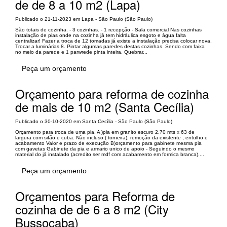
de de 8 a 10 m2 (Lapa)
Publicado o 21-11-2023 em Lapa - São Paulo (São Paulo)
São totais de cozinha. - 3 cozinhas. - 1 recepção - Sala comercial Nas cozinhas
instalação de pias onde na cozinha já tem hidráulica esgoto e água falta
centralizar! Fazer a troca de 12 tomadas já existe a instalação precisa colocar nova.
Trocar a luminárias 8. Pintar algumas paredes destas cozinhas. Sendo com faixa
no meio da parede e 1 parwrede pinta inteira. Quebrar...
Peça um orçamento
Orçamento para reforma de cozinha
de mais de 10 m2 (Santa Cecília)
Publicado o 30-10-2020 em Santa Cecília - São Paulo (São Paulo)
Orçamento para troca de uma pia. A )pia em granito escuro 2.70 mts x 63 de
largura com sifão e cuba. Não incluso ( torneira), remoção da existente , entulho e
acabamento Valor e prazo de execução B)orçamento para gabinete mesma pia
com gavetas Gabinete da pia e armario unico de apoio - Seguindo o mesmo
material do já instalado (acredito ser mdf com acabamento em formica branca)....
Peça um orçamento
Orçamentos para Reforma de
cozinha de de 6 a 8 m2 (City
Bussocaba)