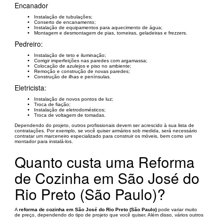
Encanador
Instalação de tubulações;
Conserto de encanamento;
Instalação de equipamentos para aquecimento de água;
Montagem e desmontagem de pias, torneiras, geladeiras e frezzers.
Pedreiro:
Instalação de teto e iluminação;
Corrigir imperfeições nas paredes com argamassa;
Colocação de azulejos e piso no ambiente;
Remoção e construção de novas paredes;
Construção de ilhas e penínsulas.
Eletricista:
Instalação de novos pontos de luz;
Troca de fiação;
Instalação de eletrodomésticos;
Troca de voltagem de tomadas.
Dependendo do projeto, outros profissionais devem ser acrescido à sua lista de
contratações. Por exemplo, se você quiser armários sob medida, será necessário
contratar um marceneiro especializado para construir os móveis, bem como um
montador para instalá-los.
Quanto custa uma Reforma
de Cozinha em São José do
Rio Preto (São Paulo)?
A
reforma de cozinha em São José do Rio Preto (São Paulo)
pode variar muito
de preço, dependendo do tipo de projeto que você quiser. Além disso, vários outros