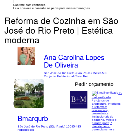
Contrate com confiança.
Leia opiniões e consulte os perfis para mais informações.
Reforma de Cozinha em São
José do Rio Preto | Estética
moderna
Ana Carolina Lopes
De Oliveira
São José do Rio Preto (São Paulo) 15076-530
Conjunto Habitacional Cristo Rei
Pedir orçamento
E-
mail verificado
* projetos de
1/10
arquitetura, interiores
e reformas:
residenciais,
comerciais e
Bmarqurb
institucionais de
pequeno, médio e
grande porte; *
planejamento,
São José do Rio Preto (São Paulo) 15085-485
gerenciamento e
Higienópolis