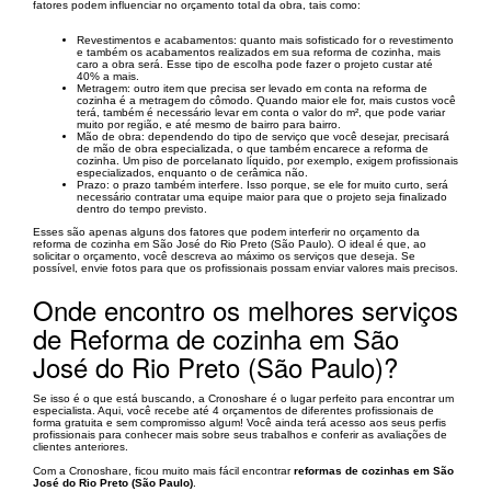
fatores podem influenciar no orçamento total da obra, tais como:
Revestimentos e acabamentos: quanto mais sofisticado for o revestimento
e também os acabamentos realizados em sua reforma de cozinha, mais
caro a obra será. Esse tipo de escolha pode fazer o projeto custar até
40% a mais.
Metragem: outro item que precisa ser levado em conta na reforma de
cozinha é a metragem do cômodo. Quando maior ele for, mais custos você
terá, também é necessário levar em conta o valor do m², que pode variar
muito por região, e até mesmo de bairro para bairro.
Mão de obra: dependendo do tipo de serviço que você desejar, precisará
de mão de obra especializada, o que também encarece a reforma de
cozinha. Um piso de porcelanato líquido, por exemplo, exigem profissionais
especializados, enquanto o de cerâmica não.
Prazo: o prazo também interfere. Isso porque, se ele for muito curto, será
necessário contratar uma equipe maior para que o projeto seja finalizado
dentro do tempo previsto.
Esses são apenas alguns dos fatores que podem interferir no orçamento da
reforma de cozinha em São José do Rio Preto (São Paulo). O ideal é que, ao
solicitar o orçamento, você descreva ao máximo os serviços que deseja. Se
possível, envie fotos para que os profissionais possam enviar valores mais precisos.
Onde encontro os melhores serviços
de Reforma de cozinha em São
José do Rio Preto (São Paulo)?
Se isso é o que está buscando, a Cronoshare é o lugar perfeito para encontrar um
especialista. Aqui, você recebe até 4 orçamentos de diferentes profissionais de
forma gratuita e sem compromisso algum! Você ainda terá acesso aos seus perfis
profissionais para conhecer mais sobre seus trabalhos e conferir as avaliações de
clientes anteriores.
Com a Cronoshare, ficou muito mais fácil encontrar
reformas de cozinhas em São
José do Rio Preto (São Paulo)
.