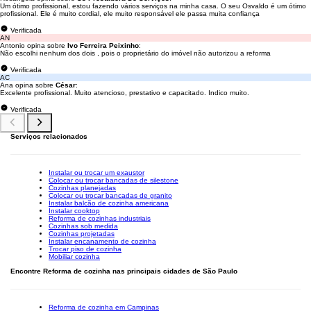
Um ótimo profissional, estou fazendo vários serviços na minha casa. O seu Osvaldo é um ótimo
profissional. Ele é muito cordial, ele muito responsável ele passa muita confiança
Verificada
AN
Antonio opina sobre
Ivo Ferreira Peixinho
:
Não escolhi nenhum dos dois , pois o proprietário do imóvel não autorizou a reforma
Verificada
AC
Ana opina sobre
César
:
Excelente profissional. Muito atencioso, prestativo e capacitado. Indico muito.
Verificada
Serviços relacionados
Instalar ou trocar um exaustor
Colocar ou trocar bancadas de silestone
Cozinhas planejadas
Colocar ou trocar bancadas de granito
Instalar balcão de cozinha americana
Instalar cooktop
Reforma de cozinhas industriais
Cozinhas sob medida
Cozinhas projetadas
Instalar encanamento de cozinha
Trocar piso de cozinha
Mobiliar cozinha
Encontre Reforma de cozinha nas principais cidades de São Paulo
Reforma de cozinha em Campinas