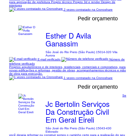
para aprovação de prefeitura Projeto técnico Projeto 3d e render Design de
interiores
2 vezes contratado na Cronoshare
Pedir orçamento
Esther D Avila
Ganassim
São José do Rio Preto (São Paulo) 15014-320 Vila
Aurora
E-mail verificado
Número de
telefone verificado
Projetos arquitetônicos e de interiores, residenciais, comerciais e corporativos, para
novas edificações e reformas, gestão de obras, acompanhamentos técnicos e mão
de obra para execução.
1 vezes contratado na Cronoshare
Pedir orçamento
Se
Jc Bertolin Serviços
Da Construção Civil
Em Geral Eireli
São José do Rio Preto (São Paulo) 15043-430
Eldorado
você deseja reformar ou construir somos o caminho certo para a realização do seu