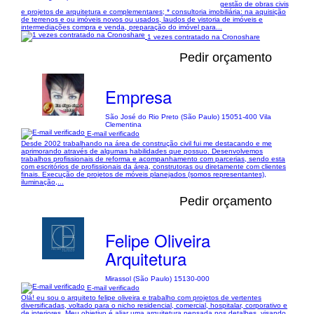
gestão de obras civis
e projetos de arquitetura e complementares; * consultoria imobiliária: na aquisição
de terrenos e ou imóveis novos ou usados, laudos de vistoria de imóveis e
intermediações compra e venda, preparação do imóvel para...
1 vezes contratado na Cronoshare
Pedir orçamento
Empresa
São José do Rio Preto (São Paulo) 15051-400 Vila
Clementina
E-mail verificado
Desde 2002 trabalhando na área de construção civil fui me destacando e me
aprimorando através de algumas habilidades que possuo. Desenvolvemos
trabalhos profissionais de reforma e acompanhamento com parcerias, sendo esta
com escritórios de profissionais da área, construtoras ou diretamente com clientes
finais. Execução de projetos de móveis planejados (somos representantes),
iluminação,...
Pedir orçamento
Felipe Oliveira
Arquitetura
Mirassol (São Paulo) 15130-000
E-mail verificado
Olá! eu sou o arquiteto felipe oliveira e trabalho com projetos de vertentes
diversificadas, voltado para o nicho residencial, comercial, hospitalar, corporativo e
de interiores. Meu objetivo é aliar uma arquitetura pensada nos detalhes, visando