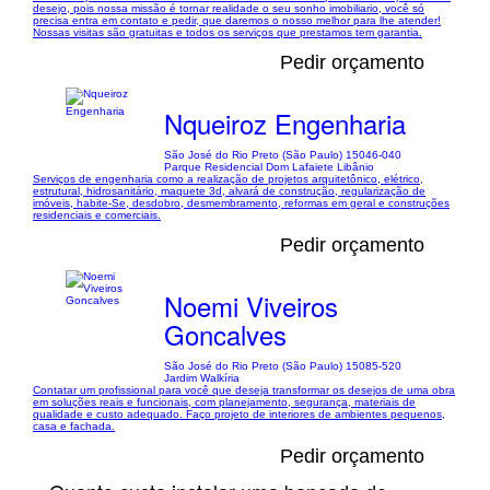
desejo, pois nossa missão é tornar realidade o seu sonho imobiliario, você só
precisa entra em contato e pedir, que daremos o nosso melhor para lhe atender!
Nossas visitas são gratuitas e todos os serviços que prestamos tem garantia.
Pedir orçamento
Nqueiroz Engenharia
São José do Rio Preto (São Paulo) 15046-040
Parque Residencial Dom Lafaiete Libânio
Serviços de engenharia como a realização de projetos arquitetônico, elétrico,
estrutural, hidrosanitário, maquete 3d, alvará de construção, regularização de
imóveis, habite-Se, desdobro, desmembramento, reformas em geral e construções
residenciais e comerciais.
Pedir orçamento
Noemi Viveiros
Goncalves
São José do Rio Preto (São Paulo) 15085-520
Jardim Walkíria
Contatar um profissional para você que deseja transformar os desejos de uma obra
em soluções reais e funcionais, com planejamento, segurança, materiais de
qualidade e custo adequado. Faço projeto de interiores de ambientes pequenos,
casa e fachada.
Pedir orçamento