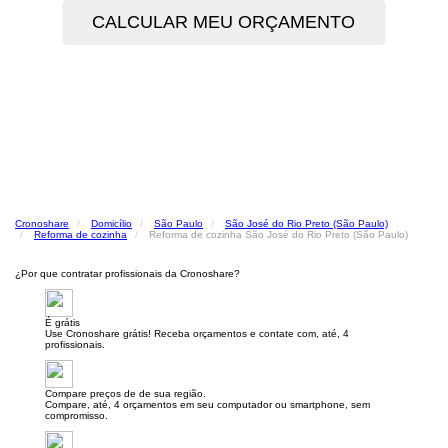
Cronoshare
Domicílio
São Paulo
São José do Rio Preto (São Paulo)
Reforma de cozinha
Reforma de cozinha São José do Rio Preto (São Paulo)
¿Por que contratar profissionais da Cronoshare?
É grátis
Use Cronoshare grátis! Receba orçamentos e contate com, até, 4
profissionais.
Compare preços de de sua região.
Compare, até, 4 orçamentos em seu computador ou smartphone, sem
compromisso.