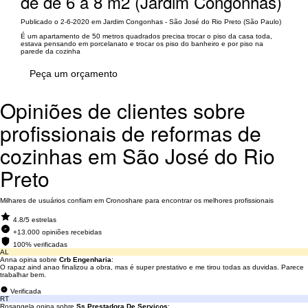
de de 6 a 8 m2 (Jardim Congonhas)
Publicado o 2-6-2020 em Jardim Congonhas - São José do Rio Preto (São Paulo)
É um apartamento de 50 metros quadrados precisa trocar o piso da casa toda,
estava pensando em porcelanato e trocar os piso do banheiro e por piso na
parede da cozinha
Peça um orçamento
Opiniões de clientes sobre
profissionais de reformas de
cozinhas em São José do Rio
Preto
Milhares de usuários confiam em Cronoshare para encontrar os melhores profissionais
4.8/5 estrelas
+13.000 opiniões recebidas
100% verificadas
AL
Anna opina sobre
Crb Engenharia
:
O rapaz aind anao finalizou a obra, mas é super prestativo e me tirou todas as duvidas. Parece
trabalhar bem.
Verificada
RT
Rosangela opina sobre
Ss Prestadora De Serviços
: