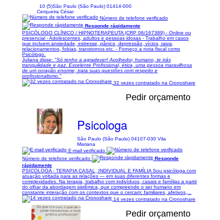
10 (5)
São Paulo (São Paulo) 01414-000
Cerqueira César
Número de telefone verificado
Responde rápidamente
PSICÓLOGO CLÍNICO / HIPNOTERAPEUTA (CRP 06/167389) - Online ou
presencial - Adolescentes, adultos e pessoas idosas - Trabalho em casos
que incluem ansiedade, estresse, pânico, depressão, vícios, raiva,
relacionamentos, fobias, transtornos etc. - Forneço a nota fiscal como
Psicólogo.
Juliana disse:
"Só tenho a agradecer! Acolhedor, humano, te trás
tranquilidade e paz. Excelente Profissional, ética, uma pessoa maravilhosa
de um coração enorme, trata suas questões com respeito e
profissionalismo."
32 vezes contratado na Cronoshare
Pedir orçamento
Psicologa
São Paulo (São Paulo) 04107-030 Vila
Mariana
E-mail verificado
Número de telefone verificado
Responde
rápidamente
PSICOLOGA - TERAPIA CASAL, INDIVIDUAL E FAMÍLIA Sou psicóloga com
atuação voltada para as relações — em suas diferentes formas e
complexidades. Na terapia, trabalho com indivíduos, casais e famílias a partir
do olhar da abordagem sistêmica, que compreende o ser humano em
constante interação com os contextos que o cercam: familiares, afetivos,...
14 vezes contratado na Cronoshare
Pedir orçamento