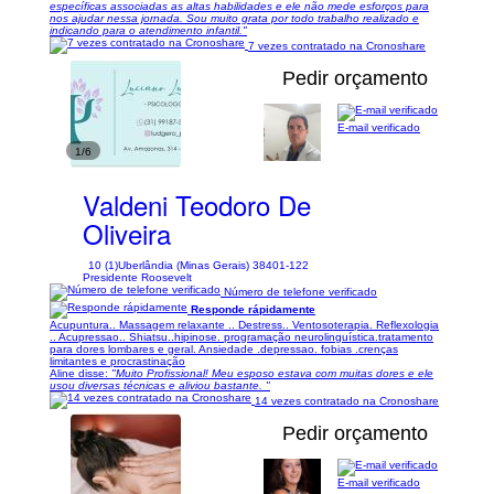
específicas associadas as altas habilidades e ele não mede esforços para
nos ajudar nessa jornada. Sou muito grata por todo trabalho realizado e
indicando para o atendimento infantil."
7 vezes contratado na Cronoshare
Pedir orçamento
E-mail verificado
1/6
Valdeni Teodoro De
Oliveira
10 (1)
Uberlândia (Minas Gerais) 38401-122
Presidente Roosevelt
Número de telefone verificado
Responde rápidamente
Acupuntura.. Massagem relaxante .. Destress.. Ventosoterapia. Reflexologia
.. Acupressao.. Shiatsu..hipinose. programação neurolinguística.tratamento
para dores lombares e geral. Ansiedade .depressao. fobias .crenças
limitantes e procrastinação
Aline disse:
"Muito Profissional! Meu esposo estava com muitas dores e ele
usou diversas técnicas e aliviou bastante. "
14 vezes contratado na Cronoshare
Pedir orçamento
E-mail verificado