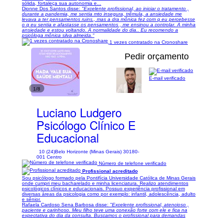
sólida, fortaleça sua autonomia e...
Dionne Dos Santos disse:
"Excelente profissional, ao iniciar o tratamento ,
durante a pandemia, me sentia mto insegura, trêmula, a ansiedade me
levava a ter pensamentos ruins., mas a dra mônica fez com q eu percebesse
o q eu sentia e afastasse os pensamentos , me ensinou a controlar. A minha
ansiedade e estou voltando. A normalidade do dia.. Eu recomendo a
psicóloga mônica silva almeida."
1 vezes contratado na Cronoshare
Pedir orçamento
E-mail verificado
1/8
Luciano Ludgero
Psicólogo Clínico E
Educacional
10 (24)
Belo Horizonte (Minas Gerais) 30180-
001 Centro
Número de telefone verificado
Profissional acreditado
Sou psicólogo formado pela Pontifícia Universidade Católica de Minas Gerais
onde cumpri meu bacharelado e minha licenciatura. Realizo atendimentos
psicológicos clínicos e educacionais. Possuo experiência profissional em
diversas áreas da psicologia como por exemplo: infantil, adolescência, adulto
e sênior.
Rafaela Cardoso Sena Barbosa disse:
"Excelente profissional, atencioso ,
paciente e carinhoso. Meu filho teve uma conexão forte com ele e fica na
expectativa do dia da consulta. Buscamos o profissional para demandas