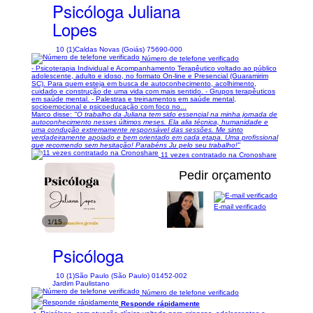
Psicóloga Juliana
Lopes
10 (1)
Caldas Novas (Goiás) 75690-000
Número de telefone verificado
- Psicoterapia Individual e Acompanhamento Terapêutico voltado ao público
adolescente, adulto e idoso, no formato On-line e Presencial (Guaramirim
SC). Para quem esteja em busca de autoconhecimento, acolhimento,
cuidado e construção de uma vida com mais sentido. - Grupos terapêuticos
em saúde mental. - Palestras e treinamentos em saúde mental,
socioemocional e psicoeducação com foco no...
Marco disse:
"O trabalho da Juliana tem sido essencial na minha jornada de
autoconhecimento nesses últimos meses. Ela alia técnica, humanidade e
uma condução extremamente responsável das sessões. Me sinto
verdadeiramente apoiado e bem orientado em cada etapa. Uma profissional
que recomendo sem hesitação! Parabéns Ju pelo seu trabalho!"
11 vezes contratado na Cronoshare
Pedir orçamento
E-mail verificado
1/15
Psicóloga
10 (1)
São Paulo (São Paulo) 01452-002
Jardim Paulistano
Número de telefone verificado
Responde rápidamente