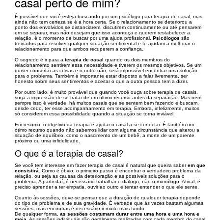
casal perto de mim?
É possível que você esteja buscando por um psicólogo para terapia de casal, mas
ainda não tem certeza se é a hora certa. Se o relacionamento se deteriorou a
ponto dos envolvidos se distanciarem, discutirem continuamente ou até pensarem
em se separar, mas não desejam que isso aconteça e querem restabelecer a
relação, é o momento de buscar por uma ajuda profissional.
Psicólogos
são
treinados para resolver qualquer situação sentimental e te ajudam a melhorar o
relacionamento para que ambos recuperem a confiança.
O segredo é ir para a
terapia de casal
quando os dois membros do
relacionamento sentirem essa necessidade e tiverem os mesmos objetivos. Se um
quiser consertar as coisas e o outro não, será impossível encontrar uma solução
para o problema. Também é importante estar disposto a falar livremente, ser
honesto sobre seus sentimentos e aceitar o que a outra pessoa tem a dizer.
Por outro lado, é muito provável que quando você ouça sobre terapia de casais,
surja a impressão de se tratar de um último recurso antes da separação. Mas nem
sempre isso é verdade, há muitos casais que se sentem bem fazendo e buscam,
desde cedo, ter esse acompanhamento em terapia. Embora, infelizmente, muitos
só considerem essa possibilidade quando a situação se torna inviável.
Em resumo, o objetivo da terapia é ajudar o casal a se conectar. É também um
ótimo recurso quando não sabemos lidar com alguma circunstância que alterou a
situação de equilíbrio, como o nascimento de um bebê, a morte de um parente
próximo ou uma infidelidade.
O que é a terapia de casal?
Se você tem interesse em fazer terapia de casal é natural que queira saber
em que
consistirá
. Como é óbvio, o primeiro passo é encontrar o verdadeiro problema da
relação, ou seja as causas da deterioração e as possíveis soluções para o
problema. A partir daí, é necessário trabalhar o diálogo, não o monólogo. Afinal, é
preciso aprender a ter empatia, ouvir ao outro e tentar entender o que ele sente.
Quanto às sessões, deve-se pensar que a duração de qualquer terapia depende
do tipo de problema e de sua gravidade. É verdade que às vezes bastam algumas
sessões, mas em outras é necessário ir muito mais fundo.
De qualquer forma,
as sessões costumam durar entre uma hora e uma hora e
meia
. As sessões individuais são geralmente realizadas com cada membro do casal