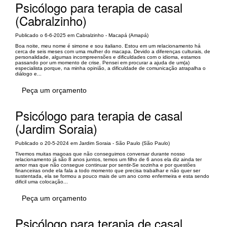
Psicólogo para terapia de casal
(Cabralzinho)
Publicado o 6-6-2025 em Cabralzinho - Macapá (Amapá)
Boa noite, meu nome é simone e sou italiano. Estou em um relacionamento há
cerca de seis meses com uma mulher do macapa. Devido a diferenças culturais, de
personalidade, algumas incompreensões e dificuldades com o idioma, estamos
passando por um momento de crise. Pensei em procurar a ajuda de um(a)
especialista porque, na minha opinião, a dificuldade de comunicação atrapalha o
diálogo e...
Peça um orçamento
Psicólogo para terapia de casal
(Jardim Soraia)
Publicado o 20-5-2024 em Jardim Soraia - São Paulo (São Paulo)
Tivemos muitas magoas que não conseguimos conversar durante nosso
relacionamento já são 8 anos juntos, temos um filho de 6 anos ela diz ainda ter
amor mas que não consegue continuar por sentir-Se sozinha e por questões
financeiras onde ela fala a todo momento que precisa trabalhar e não quer ser
sustentada, ela se formou a pouco mais de um ano como enfermeira e esta sendo
dificil uma colocação...
Peça um orçamento
Psicólogo para terapia de casal