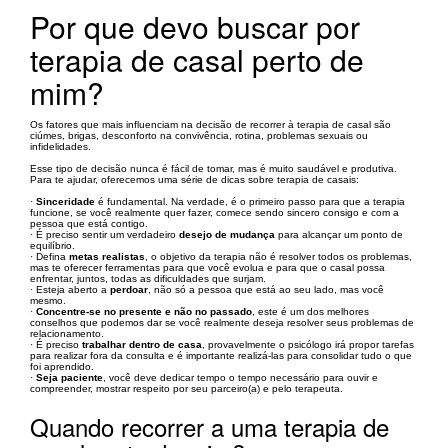
Por que devo buscar por
terapia de casal perto de
mim?
Os fatores que mais influenciam na decisão de recorrer à terapia de casal são
ciúmes, brigas, desconforto na convivência, rotina, problemas sexuais ou
infidelidades.
Esse tipo de decisão nunca é fácil de tomar, mas é muito saudável e produtiva.
Para te ajudar, oferecemos uma série de dicas sobre terapia de casais:
·
Sinceridade
é fundamental. Na verdade, é o primeiro passo para que a terapia
funcione, se você realmente quer fazer, comece sendo sincero consigo e com a
pessoa que está contigo.
· É preciso sentir um verdadeiro
desejo de mudança
para alcançar um ponto de
equilíbrio.
· Defina
metas realistas
, o objetivo da terapia não é resolver todos os problemas,
mas te oferecer ferramentas para que você evolua e para que o casal possa
enfrentar, juntos, todas as dificuldades que surjam.
· Esteja aberto a
perdoar
, não só a pessoa que está ao seu lado, mas você
mesmo.
·
Concentre-se no presente e não no passado
, este é um dos melhores
conselhos que podemos dar se você realmente deseja resolver seus problemas de
relacionamento.
· É preciso
trabalhar dentro de casa
, provavelmente o psicólogo irá propor tarefas
para realizar fora da consulta e é importante realizá-las para consolidar tudo o que
foi aprendido.
·
Seja paciente
, você deve dedicar tempo o tempo necessário para ouvir e
compreender, mostrar respeito por seu parceiro(a) e pelo terapeuta.
Quando recorrer a uma terapia de