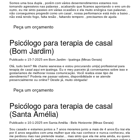
Somos uma boa dupla , porém com vários desentendimentos estamos nos
tornando agressivos nas palavras , acabando que ficamos apontando o erro um do
outro, eu me sinto passivo em várias ocasiões e ela muito enérgica nas palavras ,
não conseguimos progredir como um casal , nossa performance está indo a baixo ,
não está tendo fogo, falta tesão , faltando tempero , precisamos de ajuda
Peça um orçamento
Psicólogo para terapia de casal
(Bom Jardim)
Publicado o 15-7-2025 em Bom Jardim - Ipatinga (Minas Gerais)
Olá, tudo bem? Me chamo wanessa e estou procurando um(a) profissional para
terapia de casal aqui em ipatinga. Eu e meu parceiro já conversamos sobre isso e
gostaríamos de melhorar nossa comunicação. Você realiza esse tipo de
atendimento? Poderia me passar valores, disponibilidade e se atende
presencialmente ou online? Desde já, muito obrigada!
Peça um orçamento
Psicólogo para terapia de casal
(Santa Amélia)
Publicado o 10-1-2025 em Santa Amélia - Belo Horizonte (Minas Gerais)
Sou casado e estamos juntos a 7 anos moramos junto a mais de 4 anos Eu trai ela
por 4 anos seguidos com uma mulher que ela nao conhece e nunca conheceu, ela
me perdoou mas nao pretende reatar… mas sinto que ela me ama ainda, eu quero
tentar mostrar da melhor forma q estou arrependido e envergonhado quero salvar o