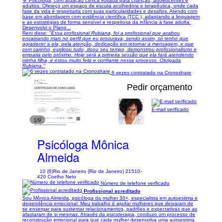
🔹 Psicóloga, com atuação clínica voltada para crianças, adolescentes e
adultos. Ofereço um espaço de escuta acolhedora e terapêutica, onde cada
fase da vida é respeitada com suas particularidades e desafios. Atendo com
base em abordagem com evidência científica (TCC ), adaptando a linguagem
e as estratégias de forma sensível e respeitosa da infância à fase adulta.
Desenvolvi o Plano...
Reni disse:
"Essa profissional Rubiana, foi a profissional que acabou
encaixando mais no perfil que eu procurava, sendo assim, só tenho que
agradecer a ela, pela atenção, dedicação em retornar a mensagem, e que
com carinho, explicou tudo, doou seu tempo, demonstrou profissionalismo e
empatia pelo próximo. Hoje será a primeira sessão que ela fará atendendo
minha filha, e estou muito feliz e confiante nesse processo. Obrigada
Rubiana."
6 vezes contratado na Cronoshare
Pedir orçamento
E-mail verificado
1/9
Psicóloga Mônica
Almeida
10 (6)
Rio de Janeiro (Rio de Janeiro) 21510-
420 Coelho Neto
Número de telefone verificado
Profissional acreditado
Sou Mônica Almeida, psicóloga da mulher 30+, especialista em autoestima e
dependência emocional. Meu trabalho é ajudar mulheres que deixaram de
se enxergar para sustentar relacionamentos, padrões e expectativas que as
afastaram de si mesmas. Através da psicoterapia, conduzo um processo de
reconstrução emocional para que cada mulher desenvolva uma autoestima