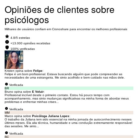
Opiniões de clientes sobre
psicólogos
Milhares de usuários confiam em Cronoshare para encontrar os melhores profissionais
4.8/5 estrelas
+13.000 opiniões recebidas
100% verificadas
Kristen opina sobre
Felipe
:
Felipe é um bom profissional. Estava buscando alguém que pode compreender as
necessidades de uma estrangeira. Me sinto acolhido e bem cuidado nas mãos dele.
Verificada
BR
Bruno opina sobre
E Voluir
:
Profissional incrível desde o primeiro contato. Estou há pouco tempo com
acompanhamento, mas sinto mudanças significativas na minha forma de abordar meus
problemas e enfrentar minhas crises...
Verificada
MM
Marco opina sobre
Psicóloga Juliana Lopes
:
O trabalho da Juliana tem sido essencial na minha jornada de autoconhecimento nesses
últimos meses. Ela alia técnica, humanidade e uma condução extremamente responsável
das sessões. Me sinto...
Verificada
RC