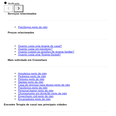
Verificada
Serviços relacionados
Psicólogos perto de mim
Preços relacionados
Quanto custa uma terapia de casal?
Quanto custa um psicólogo?
Quanto custam as sessões de terapia familiar?
Quanto custa uma Terapia Gestalt?
Mais solicitado em Cronoshare
Arquitetos perto de mim
Pedreiros perto de mim
Pintores perto de mim
Diarista perto de mim
Casa de repouso para idosos perto de mim
Psicólogos perto de mim
Personal trainer perto de mim
Churrasqueiro em domicílio perto de mim
Engenheiro civil perto de mim
Encanadores perto de mim
Encontre Terapia de casal nas principais cidades