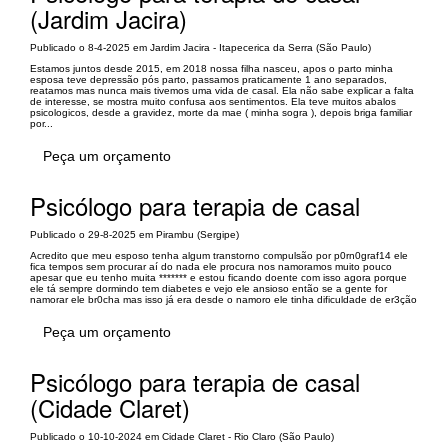
(Jardim Jacira)
Publicado o 8-4-2025 em Jardim Jacira - Itapecerica da Serra (São Paulo)
Estamos juntos desde 2015, em 2018 nossa filha nasceu, apos o parto minha
esposa teve depressão pós parto, passamos praticamente 1 ano separados,
reatamos mas nunca mais tivemos uma vida de casal. Ela não sabe explicar a falta
de interesse, se mostra muito confusa aos sentimentos. Ela teve muitos abalos
psicologicos, desde a gravidez, morte da mae ( minha sogra ), depois briga familiar
por...
Peça um orçamento
Psicólogo para terapia de casal
Publicado o 29-8-2025 em Pirambu (Sergipe)
Acredito que meu esposo tenha algum transtorno compulsão por p0rn0graf14 ele
fica tempos sem procurar aí do nada ele procura nos namoramos muito pouco
apesar que eu tenho muita ******* e estou ficando doente com isso agora porque
ele tá sempre dormindo tem diabetes e vejo ele ansioso então se a gente for
namorar ele br0cha mas isso já era desde o namoro ele tinha dificuldade de er3ção
Peça um orçamento
Psicólogo para terapia de casal
(Cidade Claret)
Publicado o 10-10-2024 em Cidade Claret - Rio Claro (São Paulo)