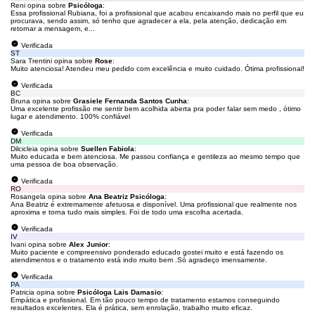
Reni opina sobre
Psicóloga
:
Essa profissional Rubiana, foi a profissional que acabou encaixando mais no perfil que eu
procurava, sendo assim, só tenho que agradecer a ela, pela atenção, dedicação em
retornar a mensagem, e...
Verificada
ST
Sara Trentini opina sobre
Rose
:
Muito atenciosa! Atendeu meu pedido com excelência e muito cuidado. Ótima profissional!
Verificada
BC
Bruna opina sobre
Grasiele Fernanda Santos Cunha
:
Uma excelente profissão me sentir bem acolhida aberta pra poder falar sem medo , ótimo
lugar e atendimento. 100% confiável
Verificada
DM
Dilcicleia opina sobre
Suellen Fabiola
:
Muito educada e bem atenciosa. Me passou confiança e gentileza ao mesmo tempo que
uma pessoa de boa observação.
Verificada
RO
Rosangela opina sobre
Ana Beatriz Psicóloga
:
Ana Beatriz é extremamente afetuosa e disponível. Uma profissional que realmente nos
aproxima e torna tudo mais simples. Foi de todo uma escolha acertada.
Verificada
IV
Ivani opina sobre
Alex Junior
:
Muito paciente e compreensivo ponderado educado gostei muito e está fazendo os
atendimentos e o tratamento está indo muito bem .Só agradeço imensamente.
Verificada
PA
Patricia opina sobre
Psicóloga Lais Damasio
:
Empática e profissional. Em tão pouco tempo de tratamento estamos conseguindo
resultados excelentes. Ela é prática, sem enrolação, trabalho muito eficaz.