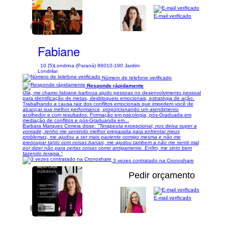
E-mail verificado
1/2
Fabiane
10 (5)
Londrina (Paraná) 86010-190 Jardim
Londrilar
Número de telefone verificado
Responde rápidamente
Olá, me chamo fabiane barboza ajudo pessoas no desenvolvimento pessoal
para identificação de metas, desbloqueio emocionais, estratégia de ação.
Trabalhando a causa raiz dos conflitos emocionais que impedem você de
alcançar sua melhor performance, proporcionando um atendimento
acolhedor e com resultados. Formação em psicologia, pós-Graduada em
mediação de conflitos e pós-Graduanda em...
Barbara Marques Correia disse:
"Terapeuta excepcional, nos deixa super a
vontade, tenho me sentindo melhor preparada para enfrentar meus
problemas, me ajudou a ser mais paciente comigo mesma e não me
preocupar tanto com coisas banais, me ajudou tambem a não me sentir mal
por dizer não para certas coisas como antigamente. Enfim, me sinto bem
fazendo terapia."
3 vezes contratado na Cronoshare
Pedir orçamento
E-mail verificado
1/6