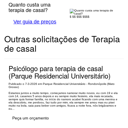
Quanto custa uma
terapia de casal?
$
$$
$$$
$$$$
Ver guia de preços
Outras solicitações de Terapia
de casal
Psicólogo para terapia de casal
(Parque Residencial Universitário)
Publicado o 7-3-2026 em Parque Residencial Universitário - Rondonópolis (Mato
Grosso)
Estamos juntos a muito tempo, começamos namorar muito novos, eu com 19 e ela
com 14, casamos 5 anos depois e eu sempre muito festeiro, ela mais recatada,
sempre quis formar família, no início do namoro acabei ficando com uma menina e
ela descobriu, me perdoou, faz tudo por mim, ela sempre me amou mas eu pisei
muito na bola, saia para beber com amigos, ficava a noite fora, nós brigávamos e
eu...
Peça um orçamento