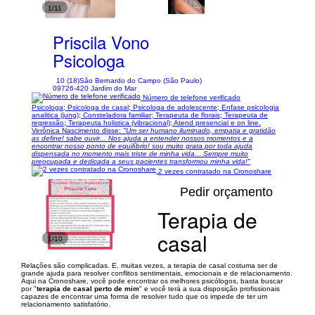
1/11
Priscila Vono
Psicologa
10 (18)
São Bernardo do Campo (São Paulo)
09726-420 Jardim do Mar
Número de telefone verificado
Psicologa; Psicologa de casal; Psicologa de adolescente; Enfase psicologia
analitica (jung); Consteladora familiar; Terapeuta de florais; Terapeuta de
regressão; Terapeuta holistica (vibracional); Atend presencial e on line.
Verônica Nascimento disse:
"Um ser humano iluminado, empatia e gratidão
as define! sabe ouvir... Nos ajuda a entender nossos momentos e a
encontrar nosso ponto de equilíbrio! sou muito grata por toda ajuda
dispensada no momento mais triste de minha vida... Sempre muito
preocupada e dedicada a seus pacientes transformou minha vida!"
2 vezes contratado na Cronoshare
Pedir orçamento
Terapia de
casal
1/10
Relações são complicadas. E, muitas vezes, a terapia de casal costuma ser de
grande ajuda para resolver conflitos sentimentais, emocionais e de relacionamento.
Aqui na Cronoshare, você pode encontrar os melhores psicólogos, basta buscar
por "
terapia de casal perto de mim
" e você terá a sua disposição profissionais
capazes de encontrar uma forma de resolver tudo que os impede de ter um
relacionamento satisfatório.