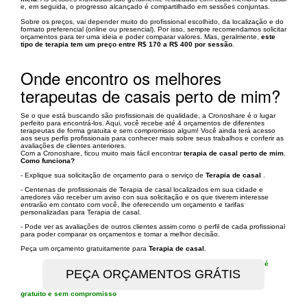
e, em seguida, o progresso alcançado é compartilhado em sessões conjuntas.
Sobre os preços, vai depender muito do profissional escolhido, da localização e do
formato preferencial (online ou presencial). Por isso, sempre recomendamos solicitar
orçamentos para ter uma ideia e poder comparar valores. Mas, geralmente,
este
tipo de terapia tem um preço entre R$ 170 a R$ 400 por sessão
.
Onde encontro os melhores
terapeutas de casais perto de mim?
Se o que está buscando são profissionais de qualidade, a Cronoshare é o lugar
perfeito para encontrá-los. Aqui, você recebe até 4 orçamentos de diferentes
terapeutas de forma gratuita e sem compromisso algum! Você ainda terá acesso
aos seus perfis profissionais para conhecer mais sobre seus trabalhos e conferir as
avaliações de clientes anteriores.
Com a Cronoshare, ficou muito mais fácil encontrar
terapia de casal perto de mim
.
Como funciona?
- Explique sua solicitação de orçamento para o serviço de
Terapia de casal
.
- Centenas de profissionais de Terapia de casal localizados em sua cidade e
arredores vão receber um aviso con sua solicitação e os que tiverem interesse
entrarão em contato com você, lhe oferecendo um orçamento e tarifas
personalizadas para Terapia de casal.
- Pode ver as avaliações de outros clientes assim como o perfil de cada profissional
para poder comparar os orçamentos e tomar a melhor decisão.
Peça um orçamento gratuitamente para
Terapia de casal
.
é
gratuito e sem compromisso