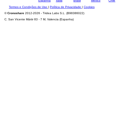
Termos e Condições de Uso
|
Política de Privacidade
|
Cookies
©
Cronoshare
2012-2026 - Tridea Labs S.L. (B98386022)
C. San Vicente Mártir 83 - 7 M, Valencia (Espanha)