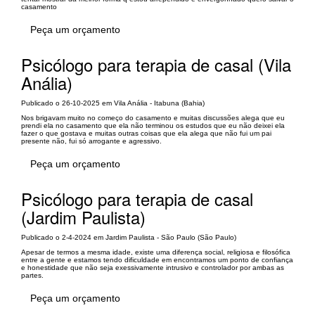
casamento
Peça um orçamento
Psicólogo para terapia de casal (Vila
Anália)
Publicado o 26-10-2025 em Vila Anália - Itabuna (Bahia)
Nos brigavam muito no começo do casamento e muitas discussões alega que eu
prendi ela no casamento que ela não terminou os estudos que eu não deixei ela
fazer o que gostava e muitas outras coisas que ela alega que não fui um pai
presente não, fui só arrogante e agressivo.
Peça um orçamento
Psicólogo para terapia de casal
(Jardim Paulista)
Publicado o 2-4-2024 em Jardim Paulista - São Paulo (São Paulo)
Apesar de termos a mesma idade, existe uma diferença social, religiosa e filosófica
entre a gente e estamos tendo dificuldade em encontramos um ponto de confiança
e honestidade que não seja exessivamente intrusivo e controlador por ambas as
partes.
Peça um orçamento