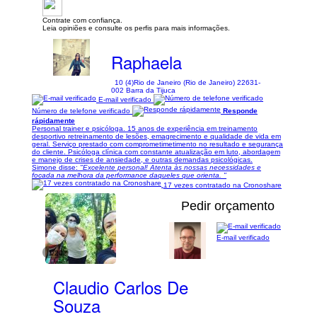
Contrate com confiança.
Leia opiniões e consulte os perfis para mais informações.
Raphaela
10 (4)
Rio de Janeiro (Rio de Janeiro) 22631-
002 Barra da Tijuca
E-mail verificado
Número de telefone verificado
Responde
rápidamente
Personal trainer e psicóloga. 15 anos de experiência em treinamento
desportivo retreinamento de lesões, emagrecimento e qualidade de vida em
geral. Serviço prestado com comprometimetimento no resultado e segurança
do cliente. Psicóloga clínica com constante atualização em luto, abordagem
e manejo de crises de ansiedade, e outras demandas psicológicas.
Simone disse:
"Excelente personal! Atenta às nossas necessidades e
focada na melhora da performance daqueles que orienta. "
17 vezes contratado na Cronoshare
Pedir orçamento
E-mail verificado
1/20
Claudio Carlos De
Souza