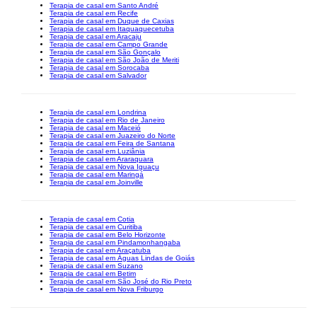
Terapia de casal em Santo André
Terapia de casal em Recife
Terapia de casal em Duque de Caxias
Terapia de casal em Itaquaquecetuba
Terapia de casal em Aracaju
Terapia de casal em Campo Grande
Terapia de casal em São Gonçalo
Terapia de casal em São João de Meriti
Terapia de casal em Sorocaba
Terapia de casal em Salvador
Terapia de casal em Londrina
Terapia de casal em Rio de Janeiro
Terapia de casal em Maceió
Terapia de casal em Juazeiro do Norte
Terapia de casal em Feira de Santana
Terapia de casal em Luziânia
Terapia de casal em Araraquara
Terapia de casal em Nova Iguaçu
Terapia de casal em Maringá
Terapia de casal em Joinville
Terapia de casal em Cotia
Terapia de casal em Curitiba
Terapia de casal em Belo Horizonte
Terapia de casal em Pindamonhangaba
Terapia de casal em Araçatuba
Terapia de casal em Águas Lindas de Goiás
Terapia de casal em Suzano
Terapia de casal em Betim
Terapia de casal em São José do Rio Preto
Terapia de casal em Nova Friburgo