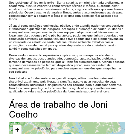
Sou psicólogo clínico em joinville - Santa catarina; em minha jornada profissional e
acadêmica, procuro valorizar o conhecimento técnico e teórico, buscando estar
atualizado sobre os assuntos através de livros, artigos e reflexões que envolvam a
psicologia. Gosto bastante de analisar filmes, séries e acontecimentos atuais para
correlacionar com a bagagem teórica e ter uma linguagem de fácil acesso para
todos.
Já atuei como psicólogo em hospital público, onde atendia pacientes soropositivos
e trabalhando questões de estigmas, aceitação e promoção de saúde, cuidados e
acompanhamentos juntamente de uma equipe multiprofissional. Nesse mesmo
lugar, atendia pacientes pré e pós bariátricos, pacientes que tinham obesidade ou
compulsão alimentar. Em minha faculdade tive oportunidade de atender jovens da
universidade do estado de santa catarina. Nesse ambiente trabalhei com a
promoção da saúde mental para quadros depressivos e de ansiedade, assim
também como trabalhos em grupo.
Deste modo, desenvolvi experiência ampla como psicoterapeuta atendendo
diversas demandas, desde ansiedade, depressão, autoaceitação, problemas
familiar e demandas de pessoas lgbtqia+ também eram presentes. Atendo pessoas
que não necessariamente tem um diagnóstico prévio, mas necessitam de
acompanhamento psicológico para resolver algumas questões que atrapalham o
seu cotidiano.
Meu trabalho é fundamentado na gestalt terapia, utilizo o melhor tratamento
disponível atualmente pela literatura científica para te guiar, respeitando suas
características individuais e singulares no seu caminho para o autoconhecimento.
Meu foco como psicólogo é trazer resultados significativos que melhorem sua
qualidade de vida e saúde psicológica da forma mais saudável e sincera.
Área de trabalho de Joni
Coelho
+