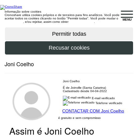
Informação sobre cookies
Cronoshare utiliza cookies próprios e de terceiros para fins analíticos. Você pode
aceitar todos os cookies clicando no botão "Permitir todas". Você pode mudar o
MENU
configuração
, e/ou rejeitar, assim como obter
mais informações
.
Joni Coelho
Joni Coelho
É de Joinville (Santa Catarina)
Cadastrado desde 04-04-2022
E-mail verificado
Telefone verificado
CONTACTAR COM Joni Coelho
é gratuito e sem compromisso
Assim é Joni Coelho