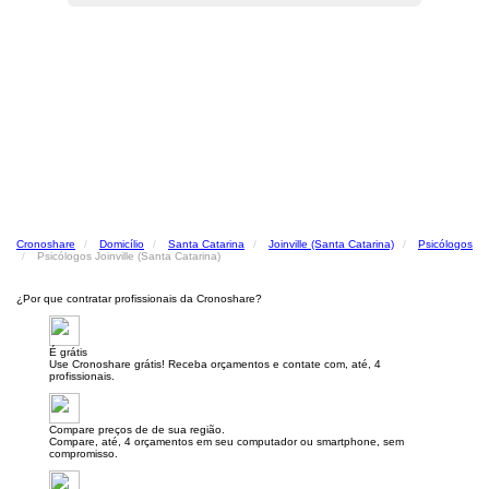
Cronoshare
Domicílio
Santa Catarina
Joinville (Santa Catarina)
Psicólogos
Psicólogos Joinville (Santa Catarina)
¿Por que contratar profissionais da Cronoshare?
É grátis
Use Cronoshare grátis! Receba orçamentos e contate com, até, 4
profissionais.
Compare preços de de sua região.
Compare, até, 4 orçamentos em seu computador ou smartphone, sem
compromisso.