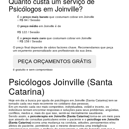
Quanto custa um serviço de
Psicólogos em Joinville?
É o
preço mais barato
que costumam cobrar em Joinville
↓
R$ 94
/
Sessão
O
preço médio
em Joinville é de
R$ 122
/
Sessão
É o
preço mais caro
que costumam cobrar em Joinville
↑
R$ 158
/
Sessão
O preço final depende de vários factores chave. Recomendamos que peça
um orçamento personalizado aos profissionais da sua área.
é gratuito e sem compromisso
Psicólogos Joinville (Santa
Catarina)
Hoje em dia a busca por ajuda de psicólogos em Joinville (Santa Catarina) tem se
tornado cada vez mais recorrente no cotidiano das pessoas.
Em um mundo cada vez mais competitivo, individualista, volátil e incerto, os
indivíduos tentam encontrar respostas e soluções para seus problemas, angústias,
conflitos, medos e, mais do que isso, sentir-se mentalmente saudáveis.
Sendo assim, a
psicoterapia em Joinville (Santa Catarina)
torna-se um meio para
que através de consultas particulares entre o paciente e o
psicólogo em Joinville
(Santa Catarina)
ocorra uma mudança na conduta, atitudes, pensamentos e/ou
afetos do paciente, permitindo que o mesmo desenvolva uma inteligência
emocional que garanta a melhora do pensamento e atitude fazendo com que o