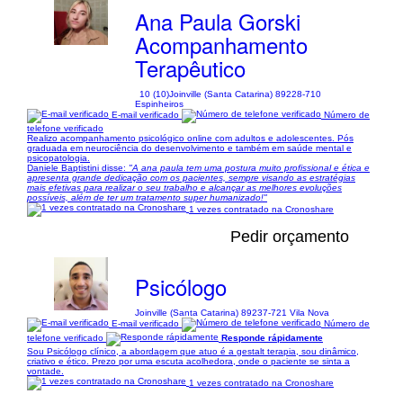
Ana Paula Gorski
Acompanhamento
Terapêutico
10 (10)
Joinville (Santa Catarina) 89228-710
Espinheiros
E-mail verificado
Número de
telefone verificado
Realizo acompanhamento psicológico online com adultos e adolescentes. Pós
graduada em neurociência do desenvolvimento e também em saúde mental e
psicopatologia.
Daniele Baptistini disse:
"A ana paula tem uma postura muito profissional e ética e
apresenta grande dedicação com os pacientes, sempre visando as estratégias
mais efetivas para realizar o seu trabalho e alcançar as melhores evoluções
possíveis, além de ter um tratamento super humanizado!"
1 vezes contratado na Cronoshare
Pedir orçamento
Psicólogo
Joinville (Santa Catarina) 89237-721 Vila Nova
E-mail verificado
Número de
telefone verificado
Responde rápidamente
Sou Psicólogo clínico, a abordagem que atuo é a gestalt terapia, sou dinâmico,
criativo e ético. Prezo por uma escuta acolhedora, onde o paciente se sinta a
vontade.
1 vezes contratado na Cronoshare