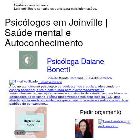
Contrate com confiança.
Leia opiniões e consulte os perfis para mais informações.
Psicólogos em Joinville |
Saúde mental e
Autoconhecimento
Psicóloga Daiane
Bonetti
Joinville (Santa Catarina) 89204-390 América
E-mail verificado
Atuo no atendimento psicológico de adolescentes e adultos, oferecendo um
espaço acolhedor, ético e estruturado para o desenvolvimento de
autoconhecimento, manejo emocional e construção de estratégias para lidar com
dificuldades do cotidiano. Prática fundamentada nos princípios da TCC, uma
abordagem baseada em evidências que auxilia o paciente a identificar e modificar
padrões de pensamento...
Pedir orçamento
E-
mail verificado
1/12