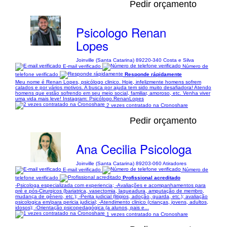
Pedir orçamento
Psicologo Renan
Lopes
Joinville (Santa Catarina) 89220-340 Costa e Silva
E-mail verificado
Número de
telefone verificado
Responde rápidamente
Meu nome é Renan Lopes, psicólogo clinico. Hoje, infelizmente homens sofrem
calados e por vários motivos. A busca por ajuda tem sido muito desafiadora! Atendo
homens que estão sofrendo em seu meio social, familiar, amoroso, etc. Venha viver
uma vida mais leve! Instagram: Psicólogo.RenanLopes
2 vezes contratado na Cronoshare
Pedir orçamento
Ana Cecilia Psicologa
Joinville (Santa Catarina) 89203-060 Atiradores
E-mail verificado
Número de
telefone verificado
Profissional acreditado
-Psicologa especializada com experiencia; -Avaliações e acompanhamentos para
pré e pós-Cirurgicos (bariatrica, vasectomia, laqueadura, amputação de membro,
mudança de gênero, etc.); -Perita judicial (litigios, adoção, guarda, etc.); avaliação
psicologica em/para pericia judicial; -Atendimento clinico (crianças, jovens, adultos,
idosos); -Orientação psicopedagógica (a alunos, pais e...
1 vezes contratado na Cronoshare