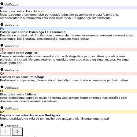
Verificada
IV
Ivani opina sobre
Alex Junior
:
Muito paciente e compreensivo ponderado educado gostei muito e está fazendo os
atendimentos e o tratamento está indo muito bem .Só agradeço imensamente.
Verificada
PA
Patricia opina sobre
Psicóloga Lais Damasio
:
Empática e profissional. Em tão pouco tempo de tratamento estamos conseguindo resultados
excelentes. Ela é prática, sem enrolação, trabalho muito eficaz.
Verificada
JS
Júlia opina sobre
Angelita
:
Comecei recentemente a me consultar com a Dr. Angelita e já posso dizer que ela é uma
profissional incrível! Me senti realmente ouvida e que tudo o que eu sinto importa. Me sinto
muito grata por...
Verificada
CA
Carmen opina sobre
Psicóloga
:
Profissional competente, oferecendo um trabalho humanizado e com muito profissionalismo.
Verificada
EL
Elisa opina sobre
Lidiane
:
ótima profissional, agregou muito na minha vida sempre surpreendendo nas sessões com
diversas dinâmicas e assuntos refletivos.
Verificada
DA
Dayana opina sobre
Anderson Rodrigues
:
Minha qualidade de vida só tem melhorado graças a ele. Eternamente grata!
Verificada