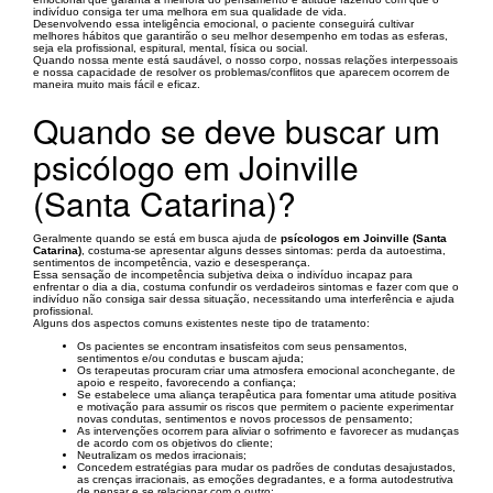
indivíduo consiga ter uma melhora em sua qualidade de vida.
Desenvolvendo essa inteligência emocional, o paciente conseguirá cultivar
melhores hábitos que garantirão o seu melhor desempenho em todas as esferas,
seja ela profissional, espitural, mental, física ou social.
Quando nossa mente está saudável, o nosso corpo, nossas relações interpessoais
e nossa capacidade de resolver os problemas/conflitos que aparecem ocorrem de
maneira muito mais fácil e eficaz.
Quando se deve buscar um
psicólogo em Joinville
(Santa Catarina)?
Geralmente quando se está em busca ajuda de
psícologos em Joinville (Santa
Catarina)
, costuma-se apresentar alguns desses sintomas: perda da autoestima,
sentimentos de incompetência, vazio e desesperança.
Essa sensação de incompetência subjetiva deixa o indivíduo incapaz para
enfrentar o dia a dia, costuma confundir os verdadeiros sintomas e fazer com que o
indivíduo não consiga sair dessa situação, necessitando uma interferência e ajuda
profissional.
Alguns dos aspectos comuns existentes neste tipo de tratamento:
Os pacientes se encontram insatisfeitos com seus pensamentos,
sentimentos e/ou condutas e buscam ajuda;
Os terapeutas procuram criar uma atmosfera emocional aconchegante, de
apoio e respeito, favorecendo a confiança;
Se estabelece uma aliança terapêutica para fomentar uma atitude positiva
e motivação para assumir os riscos que permitem o paciente experimentar
novas condutas, sentimentos e novos processos de pensamento;
As intervenções ocorrem para aliviar o sofrimento e favorecer as mudanças
de acordo com os objetivos do cliente;
Neutralizam os medos irracionais;
Concedem estratégias para mudar os padrões de condutas desajustados,
as crenças irracionais, as emoções degradantes, e a forma autodestrutiva
de pensar e se relacionar com o outro;