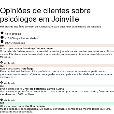
Opiniões de clientes sobre
psicólogos em Joinville
Milhares de usuários confiam em Cronoshare para encontrar os melhores profissionais
4.8/5 estrelas
+13.000 opiniões recebidas
100% verificadas
MM
Marco opina sobre
Psicóloga Juliana Lopes
:
O trabalho da Juliana tem sido essencial na minha jornada de autoconhecimento nesses últimos
meses. Ela alia técnica, humanidade e uma condução extremamente responsável das sessões.
Me sinto...
Verificada
RC
Reni opina sobre
Psicóloga
:
Essa profissional Rubiana, foi a profissional que acabou encaixando mais no perfil que eu
procurava, sendo assim, só tenho que agradecer a ela, pela atenção, dedicação em retornar a
mensagem, e...
Verificada
BC
Bruna opina sobre
Grasiele Fernanda Santos Cunha
:
Uma excelente profissão me sentir bem acolhida aberta pra poder falar sem medo , ótimo lugar e
atendimento. 100% confiável
Verificada
DM
Dilcicleia opina sobre
Suellen Fabiola
:
Muito educada e bem atenciosa. Me passou confiança e gentileza ao mesmo tempo que uma
pessoa de boa observação.