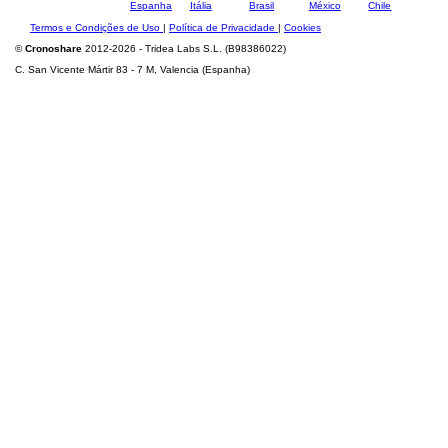
Termos e Condições de Uso
|
Política de Privacidade
|
Cookies
©
Cronoshare
2012-2026 - Tridea Labs S.L. (B98386022)
C. San Vicente Mártir 83 - 7 M, Valencia (Espanha)