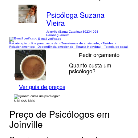
Psicóloga Suzana
Vieira
Joinville (Santa Catarina) 89234-068
Paranaguamirim
E-mail verificado
Psicoterapia online para casos de: - Transtornos de ansiedade; - Timidez; -
Relacionamentos; - Dependência emocional; - Terapia individual; - Terapia de casal.
Pedir orçamento
Quanto custa um
psicólogo?
1/4
Ver guia de preços
$
$$
$$$
$$$$
Preço de Psicólogos em
Joinville