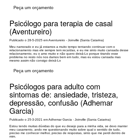
Peça um orçamento
Psicólogo para terapia de casal
(Aventureiro)
Publicado o 28-5-2025 em Aventureiro - Joinville (Santa Catarina)
Meu namorado e eu já estamos a muito tempo tentando continuar com o
relacionamento mas ele sempre tem recaídas, e eu me sinto muito cansada desse
relacionamento, eu o amo muito e não quero deixá-Lo porque tirando esse
problema no resto nós nos damos bem em tudo, mas eu estou cansada mas
mesmo assim não consigo deixá-Lo
Peça um orçamento
Psicólogos para adulto com
sintomas de: ansiedade, tristeza,
depressão, confusão (Adhemar
Garcia)
Publicado o 25-3-2021 em Adhemar Garcia - Joinville (Santa Catarina)
Estou tendo muitas dúvidas do que eu desejo para a minha vida, se devo manter
meu casamento, ando me questionando muito sobre qual o sentido de tudo,
preciso me conhecer melhor, preciso de respostas, sinto que me perdi dentro de
mim.