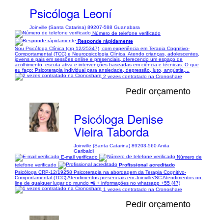
Psicóloga Leoní
Joinville (Santa Catarina) 89207-588 Guanabara
Número de telefone verificado
Responde rápidamente
Sou Psicóloga Clínica (crp 12/25347), com experiência em Terapia Cognitivo-
Comportamental (TCC) e Neuropsicologia Clínica. Atendo crianças, adolescentes,
jovens e pais em sessões online e presenciais, oferecendo um espaço de
acolhimento, escuta ativa e intervenções baseadas em ciência e técnicas. O que
eu faço: Psicoterapia individual para ansiedade, depressão, luto, angústia,...
2 vezes contratado na Cronoshare
Pedir orçamento
Psicóloga Denise
Vieira Taborda
Joinville (Santa Catarina) 89203-560 Anita
Garibaldi
E-mail verificado
Número de
telefone verificado
Profissional acreditado
Psicóloga CRP-12/19258 Psicoterapia na abordagem da Terapia Cognitivo-
Comportamental (TCC) Atendimentos presenciais em Joinville/SC Atendimentos on-
line de qualquer lugar do mundo 📲 + informações no whatsapp +55 (47)
1 vezes contratado na Cronoshare
Pedir orçamento