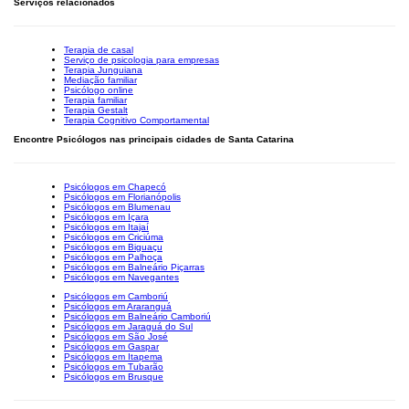
Serviços relacionados
Terapia de casal
Serviço de psicologia para empresas
Terapia Junguiana
Mediação familiar
Psicólogo online
Terapia familiar
Terapia Gestalt
Terapia Cognitivo Comportamental
Encontre Psicólogos nas principais cidades de Santa Catarina
Psicólogos em Chapecó
Psicólogos em Florianópolis
Psicólogos em Blumenau
Psicólogos em Içara
Psicólogos em Itajaí
Psicólogos em Criciúma
Psicólogos em Biguaçu
Psicólogos em Palhoça
Psicólogos em Balneário Piçarras
Psicólogos em Navegantes
Psicólogos em Camboriú
Psicólogos em Araranguá
Psicólogos em Balneário Camboriú
Psicólogos em Jaraguá do Sul
Psicólogos em São José
Psicólogos em Gaspar
Psicólogos em Itapema
Psicólogos em Tubarão
Psicólogos em Brusque