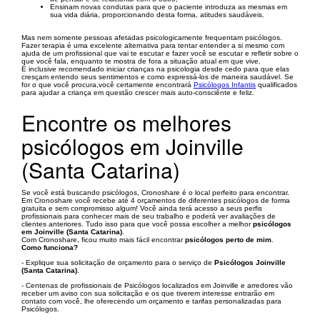
Ensinam novas condutas para que o paciente introduza as mesmas em
sua vida diária, proporcionando desta forma, atitudes saudáveis.
Mas nem somente pessoas afetadas psicologicamente frequentam psicólogos.
Fazer terapia é uma excelente alternativa para tentar entender a si mesmo com
ajuda de um profissional que vai te escutar e fazer você se escutar e refletir sobre o
que você fala, enquanto te mostra de fora a situação atual em que vive.
É inclusive recomendado iniciar crianças na psicologia desde cedo para que elas
cresçam entendo seus sentimentos e como expressá-los de maneira saudável. Se
for o que você procura,você certamente encontrará
Psicólogos Infantis
qualificados
para ajudar a criança em questão crescer mais auto-consciênte e feliz.
Encontre os melhores
psicólogos em Joinville
(Santa Catarina)
Se você está buscando psicólogos, Cronoshare é o local perfeito para encontrar.
Em Cronoshare você recebe até 4 orçamentos de diferentes psicólogos de forma
gratuita e sem compromisso algum! Você ainda terá acesso a seus perfis
profissionais para conhecer mais de seu trabalho e poderá ver avaliações de
clientes anteriores. Tudo isso para que você possa escolher a melhor
psicólogos
em Joinville (Santa Catarina)
.
Com Cronoshare, ficou muito mais fácil encontrar
psicólogos perto de mim
.
Como funciona?
- Explique sua solicitação de orçamento para o serviço de
Psicólogos Joinville
(Santa Catarina)
.
- Centenas de profissionais de Psicólogos localizados em Joinville e arredores vão
receber um aviso con sua solicitação e os que tiverem interesse entrarão em
contato com você, lhe oferecendo um orçamento e tarifas personalizadas para
Psicólogos.