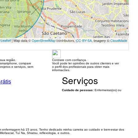
Leaflet
| Map data ©
OpenStreetMap
contributors,
CC-BY-SA
, Imagery ©
CloudMade
sua região.
Contrate com confiança.
 smartphone, compare
Você pode ler opiniões de outros clientes e ver
rojetos e serviços, sem
o perfil dos profissionais para obter mais
informacões.
Serviços
rátis
Cuidado de pessoas:
Enfermeiras(os) ou
m enfermagem há 15 anos. Tenho dedicado minha carreira ao cuidado e bem-estar dos
fascial, Tuí Na, Shiatsu, reflexologia, e outros.