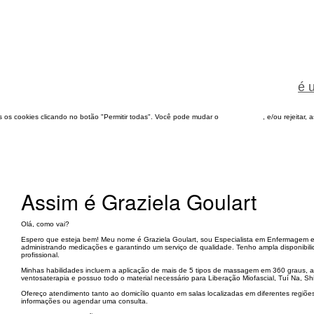
é 
dos os cookies clicando no botão "Permitir todas". Você pode mudar o
configuração
, e/ou rejeitar,
Assim é Graziela Goulart
Olá, como vai?
Espero que esteja bem! Meu nome é Graziela Goulart, sou Especialista em Enfermagem e 
administrando medicações e garantindo um serviço de qualidade. Tenho ampla disponibil
profissional.
Minhas habilidades incluem a aplicação de mais de 5 tipos de massagem em 360 graus, a
ventosaterapia e possuo todo o material necessário para Liberação Miofascial, Tuí Na, Shia
Ofereço atendimento tanto ao domicílio quanto em salas localizadas em diferentes regiõe
informações ou agendar uma consulta.