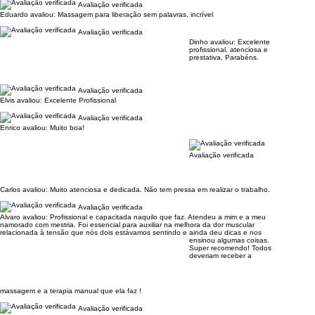
Avaliação verificada
Eduardo avaliou:
Massagem para liberação sem palavras, incrível
Avaliação verificada
Dinho avaliou:
Excelente
profissional, atenciosa e
prestativa. Parabéns.
Avaliação verificada
Elvis avaliou:
Excelente Profissional
Avaliação verificada
Enrico avaliou:
Muito boa!
Avaliação verificada
Carlos avaliou:
Muito atenciosa e dedicada. Não tem pressa em realizar o trabalho.
Avaliação verificada
Alvaro avaliou:
Profissional e capacitada naquilo que faz. Atendeu a mim e a meu
namorado com mestria. Foi essencial para auxiliar na melhora da dor muscular
relacionada à tensão que nós dois estávamos sentindo e ainda deu dicas e nos
ensinou algumas coisas.
Super recomendo! Todos
deveriam receber a
massagem e a terapia manual que ela faz !
Avaliação verificada