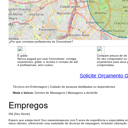
¿Por que contratar profissionais da Cronoshare?
É grátis
Compare preços de de 
Nunca pagará por usar Cronoshare: consiga
Do seu computador ou
orçamentos, grátis, e receba o contato de até
orçamentos para seus p
4 profissionais, sem custos.
compromisso.
Solicite Orçamento G
Técnicos em Enfermagem | Cuidado de pessoas debilitadas ou dependentes
Moda e beleza:
Centros de Massagens | Massagens a domicílio
Empregos
Olá [Seu Nome],
Espero que esteja bem! Sou massoterapeuta com 5 anos de experiência e especialista e
meus clientes, oferecendo uma variedade de técnicas de massagem, incluindo Liberação Mio