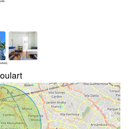
úde.
todas)
oulart