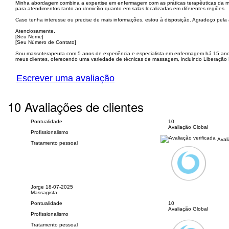
Minha abordagem combina a expertise em enfermagem com as práticas terapêuticas da ma
para atendimentos tanto ao domicílio quanto em salas localizadas em diferentes regiões.
Caso tenha interesse ou precise de mais informações, estou à disposição. Agradeço pela 
Atenciosamente,
[Seu Nome]
[Seu Número de Contato]
Sou massoterapeuta com 5 anos de experiência e especialista em enfermagem há 15 anos 
meus clientes, oferecendo uma variedade de técnicas de massagem, incluindo Liberação Mio
Escrever uma avaliação
10 Avaliações de clientes
Pontualidade
10
Avaliação Global
Profissionalismo
Avali
Tratamento pessoal
Jorge
18-07-2025
Massagista
Pontualidade
10
Avaliação Global
Profissionalismo
Tratamento pessoal