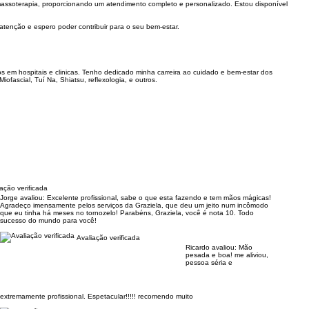
ssoterapia, proporcionando um atendimento completo e personalizado. Estou disponível
atenção e espero poder contribuir para o seu bem-estar.
em hospitais e clinicas. Tenho dedicado minha carreira ao cuidado e bem-estar dos
fascial, Tuí Na, Shiatsu, reflexologia, e outros.
ação verificada
Jorge avaliou:
Excelente profissional, sabe o que esta fazendo e tem mãos mágicas!
Agradeço imensamente pelos serviços da Graziela, que deu um jeito num incômodo
que eu tinha há meses no tornozelo! Parabéns, Graziela, você é nota 10. Todo
sucesso do mundo para você!
Avaliação verificada
Ricardo avaliou:
Mão
pesada e boa! me aliviou,
pessoa séria e
extremamente profissional. Espetacular!!!!! recomendo muito