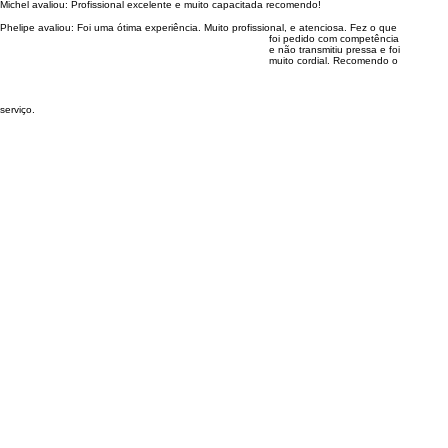
Michel avaliou:
Profissional excelente e muito capacitada recomendo!
Phelipe avaliou:
Foi uma ótima experiência. Muito profissional, e atenciosa. Fez o que
foi pedido com competência
e não transmitiu pressa e foi
muito cordial. Recomendo o
serviço.