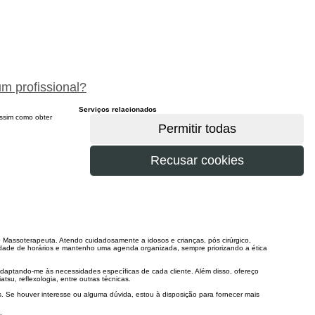
peça um orçamento gratuitamente
um profissional?
Serviços relacionados
 assim como obter
Massoterapeuta. Atendo cuidadosamente a idosos e crianças, pós cirúrgico,
idade de horários e mantenho uma agenda organizada, sempre priorizando a ética
daptando-me às necessidades específicas de cada cliente. Além disso, ofereço
tsu, reflexologia, entre outras técnicas.
s. Se houver interesse ou alguma dúvida, estou à disposição para fornecer mais