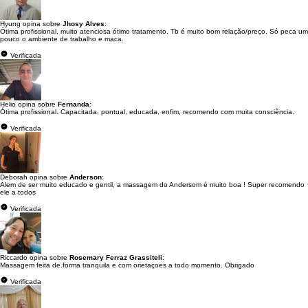
Hyung opina sobre
Jhosy Alves
:
Ótima profissional, muito atenciosa ótimo tratamento. Tb é muito bom relação/preço. Só peca um
pouco o ambiente de trabalho e maca.
Verificada
Helio opina sobre
Fernanda
:
Ótima profissional. Capacitada, pontual, educada, enfim, recomendo com muita consciência.
Verificada
Deborah opina sobre
Anderson
:
Alem de ser muito educado e gentil, a massagem do Andersom é muito boa ! Super recomendo
ele a todos
Verificada
Riccardo opina sobre
Rosemary Ferraz Grassiteli
:
Massagem feita de.forma tranquila e com orietaçoes a todo momento. Obrigado
Verificada