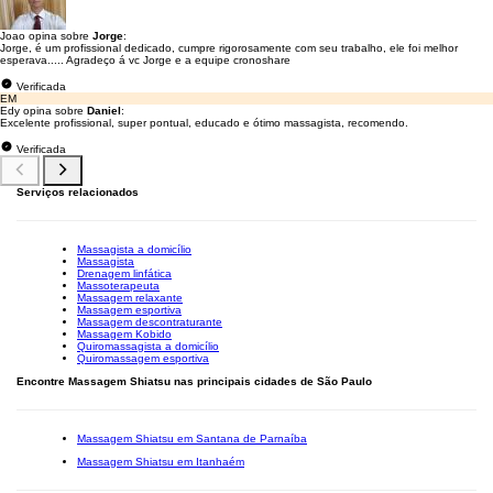
Joao opina sobre
Jorge
:
Jorge, é um profissional dedicado, cumpre rigorosamente com seu trabalho, ele foi melhor
esperava..... Agradeço á vc Jorge e a equipe cronoshare
Verificada
EM
Edy opina sobre
Daniel
:
Excelente profissional, super pontual, educado e ótimo massagista, recomendo.
Verificada
Serviços relacionados
Massagista a domicílio
Massagista
Drenagem linfática
Massoterapeuta
Massagem relaxante
Massagem esportiva
Massagem descontraturante
Massagem Kobido
Quiromassagista a domicílio
Quiromassagem esportiva
Encontre Massagem Shiatsu nas principais cidades de São Paulo
Massagem Shiatsu em Santana de Parnaíba
Massagem Shiatsu em Itanhaém