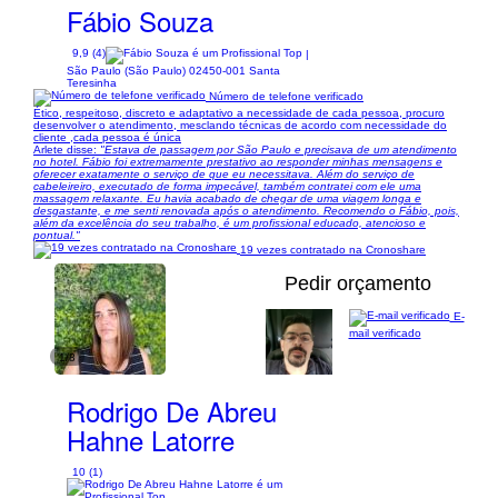
Fábio Souza
9,9 (4)
|
São Paulo (São Paulo) 02450-001 Santa
Teresinha
Número de telefone verificado
Ético, respeitoso, discreto e adaptativo a necessidade de cada pessoa, procuro
desenvolver o atendimento, mesclando técnicas de acordo com necessidade do
cliente ,cada pessoa é única
Arlete disse:
"Estava de passagem por São Paulo e precisava de um atendimento
no hotel. Fábio foi extremamente prestativo ao responder minhas mensagens e
oferecer exatamente o serviço de que eu necessitava. Além do serviço de
cabeleireiro, executado de forma impecável, também contratei com ele uma
massagem relaxante. Eu havia acabado de chegar de uma viagem longa e
desgastante, e me senti renovada após o atendimento. Recomendo o Fábio, pois,
além da excelência do seu trabalho, é um profissional educado, atencioso e
pontual."
19 vezes contratado na Cronoshare
Pedir orçamento
E-
mail verificado
1/8
Rodrigo De Abreu
Hahne Latorre
10 (1)