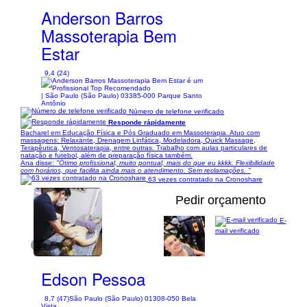
Anderson Barros
Massoterapia Bem
Estar
9,4 (24)
| São Paulo (São Paulo) 03385-000 Parque Santo
Antônio
Número de telefone verificado
Responde rápidamente
Bacharel em Educação Física e Pós Graduado em Massoterapia. Atuo com
massagens: Relaxante, Drenagem Linfática, Modeladora, Quick Massage,
Terapêutica, Ventosaterapia, entre outras. Trabalho com aulas particulares de
natação e futebol, além de preparação física também.
Ana disse:
"Ótimo profissional, muito pontual, mais do que eu kkkk. Flexibilidade
com horários, que facilita ainda mais o atendimento. Sem reclamações. "
63 vezes contratado na Cronoshare
Pedir orçamento
E-
mail verificado
1/7
Edson Pessoa
8,7 (47)
São Paulo (São Paulo) 01308-050 Bela
Vista