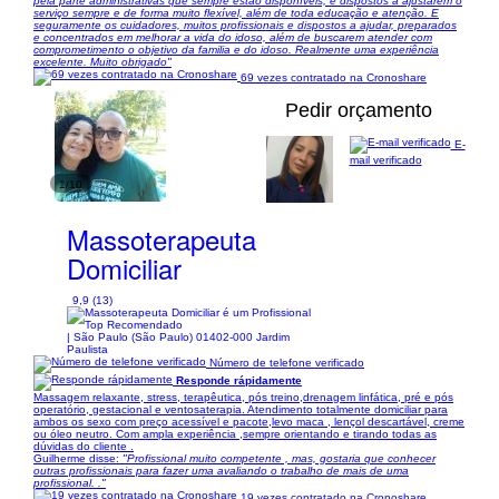
pela parte administrativas que sempre estão disponíveis, e dispostos a ajustarem o
serviço sempre e de forma muito flexível, além de toda educação e atenção. E
seguramente os cuidadores, muitos profissionais e dispostos a ajudar, preparados
e concentrados em melhorar a vida do idoso, além de buscarem atender com
comprometimento o objetivo da familia e do idoso. Realmente uma experiência
excelente. Muito obrigado"
69 vezes contratado na Cronoshare
Pedir orçamento
E-
mail verificado
1/10
Massoterapeuta
Domiciliar
9,9 (13)
| São Paulo (São Paulo) 01402-000 Jardim
Paulista
Número de telefone verificado
Responde rápidamente
Massagem relaxante, stress, terapêutica, pós treino,drenagem linfática, pré e pós
operatório, gestacional e ventosaterapia. Atendimento totalmente domiciliar para
ambos os sexo com preço acessível e pacote,levo maca , lençol descartável, creme
ou óleo neutro. Com ampla experiência ,sempre orientando e tirando todas as
dúvidas do cliente .
Guilherme disse:
"Profissional muito competente , mas, gostaria que conhecer
outras profissionais para fazer uma avaliando o trabalho de mais de uma
profissional. ."
19 vezes contratado na Cronoshare