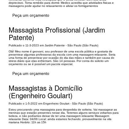
deprecisvo. Toma remédio para dormir. Medico acredita que atividades fisicas e
massagens pode ajudar no relaxamento e aliviar os formigamentos
Peça um orçamento
Massagista Profissional (Jardim
Patente)
Publicado o 11-3-2023 em Jardim Patente - São Paulo (São Paulo)
Olá! Meu nome é geovani, sou professor de uma escola pública e gostaria de
presentear algumas professoras da escola com uma massagem relaxante. Seria
uma forma de presentear por ocasião do dia das mães e também por causa do
stress diário que elas enfrentam. São 14 pessoas. Por conta do solicito um
orçamento ou se é possível um pacote especial.
Peça um orçamento
Massagistas à Domicílio
(Engenheiro Goulart)
Publicado o 1-5-2022 em Engenheiro Goulart - São Paulo (São Paulo)
Estou procurando uma massagista para despedida de solteira. Vai massagear as
meninas que estarão presentes nesse dia. Teremos alguns serviços voltamos para
beleza, e não podíamos deixar de ter uma massagem relaxante Massagem
relaxante Data: 04/06 Local: ainda estamos fechando, provavelmente na vila
mariana Horário: 11h as 15h