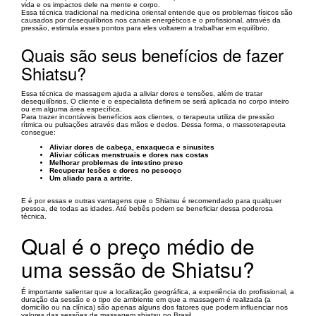
vida e os impactos dele na mente e corpo.
Essa técnica tradicional na medicina oriental entende que os problemas físicos são
causados por desequilíbrios nos canais energéticos e o profissional, através da
pressão, estimula esses pontos para eles voltarem a trabalhar em equilíbrio.
Quais são seus benefícios de fazer
Shiatsu?
Essa técnica de massagem ajuda a aliviar dores e tensões, além de tratar
desequilíbrios. O cliente e o especialista definem se será aplicada no corpo inteiro
ou em alguma área específica.
Para trazer incontáveis benefícios aos clientes, o terapeuta utiliza de pressão
rítmica ou pulsações através das mãos e dedos. Dessa forma, o massoterapeuta
consegue:
Aliviar dores de cabeça, enxaqueca e sinusites
Aliviar cólicas menstruais e dores nas costas
Melhorar problemas de intestino preso
Recuperar lesões e dores no pescoço
Um aliado para a artrite.
E é por essas e outras vantagens que o Shiatsu é recomendado para qualquer
pessoa, de todas as idades. Até bebês podem se beneficiar dessa poderosa
técnica.
Qual é o preço médio de
uma sessão de Shiatsu?
É importante salientar que a localização geográfica, a experiência do profissional, a
duração da sessão e o tipo de ambiente em que a massagem é realizada (a
domicílio ou na clínica) são apenas alguns dos fatores que podem influenciar nos
valores das sessões de massagem shiatsu no Brasil.