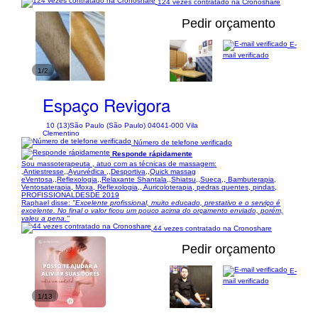
124 vezes contratado na Cronoshare
Pedir orçamento
E-
mail verificado
1/2
Espaço Revigora
10 (13)
São Paulo (São Paulo) 04041-000 Vila
Clementino
Número de telefone verificado
Responde rápidamente
Sou massoterapeuta , atuo com as técnicas de massagem:
,Antiestresse,,Ayurvédica ,,Desportiva,,Quick massag
eVentosa,,Reflexologia,,Relaxante Shantala,,Shiatsu,,Sueca,, Bambuterapia,
Ventosaterapia, Moxa, Reflexologia,, Auricoloterapia, pedras quentes, pindas,
PROFISSIONALDESDE 2019
Raphael disse:
"Excelente profissional, muito educado, prestativo e o serviço é
excelente. No final o valor ficou um pouco acima do orçamento enviado, porém,
valeu a pena."
44 vezes contratado na Cronoshare
Pedir orçamento
E-
mail verificado
1/13