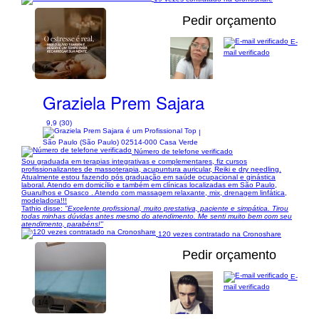
Pedir orçamento
E-
mail verificado
1/4
Graziela Prem Sajara
9,9 (30)
|
São Paulo (São Paulo) 02514-000 Casa Verde
Número de telefone verificado
Sou graduada em terapias integrativas e complementares, fiz cursos
profissionalizantes de massoterapia, acupuntura auricular, Reiki e dry needling.
Atualmente estou fazendo pós graduação em saúde ocupacional e ginástica
laboral. Atendo em domicílio e também em clínicas localizadas em São Paulo,
Guarulhos e Osasco . Atendo com massagem relaxante, mix, drenagem linfática,
modeladora!!!
Tathio disse:
"Excelente profissional, muito prestativa, paciente e simpática. Tirou
todas minhas dúvidas antes mesmo do atendimento. Me senti muito bem com seu
atendimento, parabéns!"
120 vezes contratado na Cronoshare
Pedir orçamento
E-
mail verificado
1/4