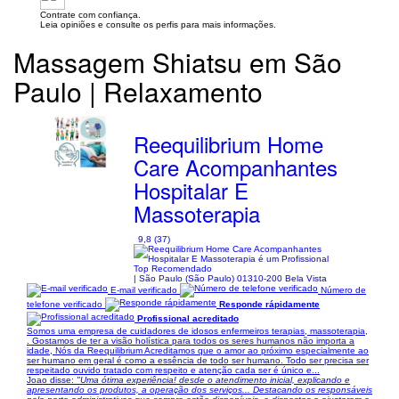
Contrate com confiança.
Leia opiniões e consulte os perfis para mais informações.
Massagem Shiatsu em São
Paulo | Relaxamento
Reequilibrium Home
Care Acompanhantes
Hospitalar E
Massoterapia
9,8 (37)
| São Paulo (São Paulo) 01310-200 Bela Vista
E-mail verificado
Número de
telefone verificado
Responde rápidamente
Profissional acreditado
Somos uma empresa de cuidadores de idosos enfermeiros terapias, massoterapia,
. Gostamos de ter a visão holística para todos os seres humanos não importa a
idade, Nós da Reequilibrium Acreditamos que o amor ao próximo especialmente ao
ser humano em geral é como a essência de todo ser humano. Todo ser precisa ser
respeitado ouvido tratado com respeito e atenção cada ser é único e...
Joao disse:
"Uma ótima experiência! desde o atendimento inicial, explicando e
apresentando os produtos, a operação dos serviços... Destacando os responsáveis