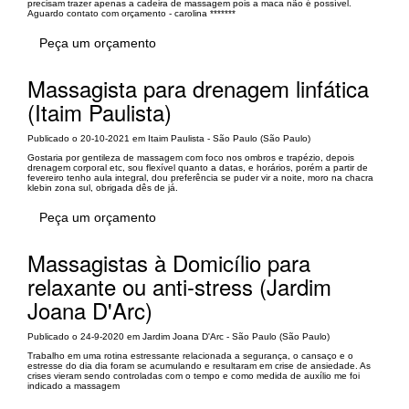
precisam trazer apenas a cadeira de massagem pois a maca não é possível.
Aguardo contato com orçamento - carolina *******
Peça um orçamento
Massagista para drenagem linfática
(Itaim Paulista)
Publicado o 20-10-2021 em Itaim Paulista - São Paulo (São Paulo)
Gostaria por gentileza de massagem com foco nos ombros e trapézio, depois
drenagem corporal etc, sou flexível quanto a datas, e horários, porém a partir de
fevereiro tenho aula integral, dou preferência se puder vir a noite, moro na chacra
klebin zona sul, obrigada dês de já.
Peça um orçamento
Massagistas à Domicílio para
relaxante ou anti-stress (Jardim
Joana D'Arc)
Publicado o 24-9-2020 em Jardim Joana D'Arc - São Paulo (São Paulo)
Trabalho em uma rotina estressante relacionada a segurança, o cansaço e o
estresse do dia dia foram se acumulando e resultaram em crise de ansiedade. As
crises vieram sendo controladas com o tempo e como medida de auxílio me foi
indicado a massagem