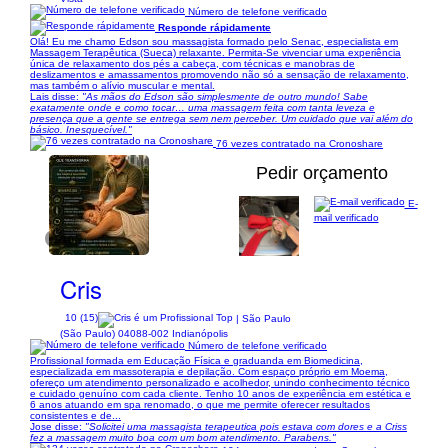
Número de telefone verificado
Responde rápidamente
Olá! Eu me chamo Edson sou massagista formado pelo Senac, especialista em
Massagem Terapêutica (Sueca) relaxante. Permita-Se vivenciar uma experiência
única de relaxamento dos pés a cabeça, com técnicas e manobras de
deslizamentos e amassamentos promovendo não só a sensação de relaxamento,
mas também o alívio muscular e mental.
Lais disse:
"As mãos do Edson são simplesmente de outro mundo! Sabe
exatamente onde e como tocar… uma massagem feita com tanta leveza e
presença que a gente se entrega sem nem perceber. Um cuidado que vai além do
básico. Inesquecível."
76 vezes contratado na Cronoshare
Pedir orçamento
E-
mail verificado
1/10
Cris
10 (15)
| São Paulo
(São Paulo) 04088-002 Indianópolis
Número de telefone verificado
Profissional formada em Educação Física e graduanda em Biomedicina,
especializada em massoterapia e depilação. Com espaço próprio em Moema,
ofereço um atendimento personalizado e acolhedor, unindo conhecimento técnico
e cuidado genuíno com cada cliente. Tenho 10 anos de experiência em estética e
6 anos atuando em spa renomado, o que me permite oferecer resultados
consistentes e de...
Jose disse:
"Solicitei uma massagista terapeutica pois estava com dores e a Criss
fez a massagem muito boa com um bom atendimento. Parabens."