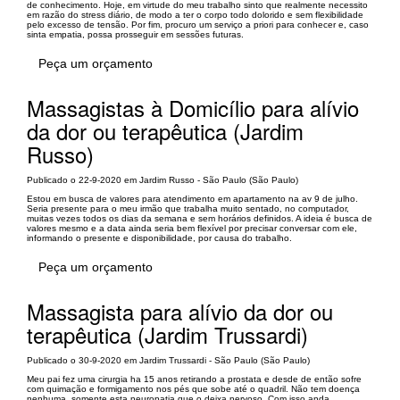
de conhecimento. Hoje, em virtude do meu trabalho sinto que realmente necessito
em razão do stress diário, de modo a ter o corpo todo dolorido e sem flexibilidade
pelo excesso de tensão. Por fim, procuro um serviço a priori para conhecer e, caso
sinta empatia, possa prosseguir em sessões futuras.
Peça um orçamento
Massagistas à Domicílio para alívio
da dor ou terapêutica (Jardim
Russo)
Publicado o 22-9-2020 em Jardim Russo - São Paulo (São Paulo)
Estou em busca de valores para atendimento em apartamento na av 9 de julho.
Seria presente para o meu irmão que trabalha muito sentado, no computador,
muitas vezes todos os dias da semana e sem horários definidos. A ideia é busca de
valores mesmo e a data ainda seria bem flexível por precisar conversar com ele,
informando o presente e disponibilidade, por causa do trabalho.
Peça um orçamento
Massagista para alívio da dor ou
terapêutica (Jardim Trussardi)
Publicado o 30-9-2020 em Jardim Trussardi - São Paulo (São Paulo)
Meu pai fez uma cirurgia ha 15 anos retirando a prostata e desde de então sofre
com quimação e formigamento nos pés que sobe até o quadril. Não tem doença
nenhuma, somente esta neuropatia que o deixa nervoso. Com isso anda