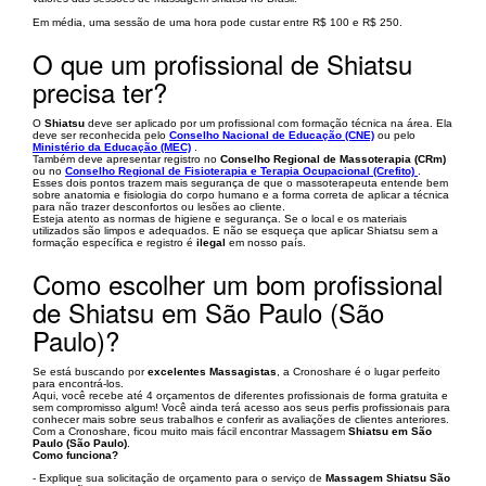
Em média, uma sessão de uma hora pode custar entre R$ 100 e R$ 250.
O que um profissional de Shiatsu
precisa ter?
O
Shiatsu
deve ser aplicado por um profissional com formação técnica na área. Ela
deve ser reconhecida pelo
Conselho Nacional de Educação (CNE)
ou pelo
Ministério da Educação (MEC)
.
Também deve apresentar registro no
Conselho Regional de Massoterapia (CRm)
ou no
Conselho Regional de Fisioterapia e Terapia Ocupacional (Crefito)
.
Esses dois pontos trazem mais segurança de que o massoterapeuta entende bem
sobre anatomia e fisiologia do corpo humano e a forma correta de aplicar a técnica
para não trazer desconfortos ou lesões ao cliente.
Esteja atento as normas de higiene e segurança. Se o local e os materiais
utilizados são limpos e adequados. E não se esqueça que aplicar Shiatsu sem a
formação específica e registro é
ilegal
em nosso país.
Como escolher um bom profissional
de Shiatsu em São Paulo (São
Paulo)?
Se está buscando por
excelentes Massagistas
, a Cronoshare é o lugar perfeito
para encontrá-los.
Aqui, você recebe até 4 orçamentos de diferentes profissionais de forma gratuita e
sem compromisso algum! Você ainda terá acesso aos seus perfis profissionais para
conhecer mais sobre seus trabalhos e conferir as avaliações de clientes anteriores.
Com a Cronoshare, ficou muito mais fácil encontrar Massagem
Shiatsu em São
Paulo (São Paulo)
.
Como funciona?
- Explique sua solicitação de orçamento para o serviço de
Massagem Shiatsu São