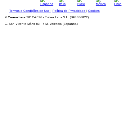
Termos e Condições de Uso
|
Política de Privacidade
|
Cookies
©
Cronoshare
2012-2026 - Tridea Labs S.L. (B98386022)
C. San Vicente Mártir 83 - 7 M, Valencia (Espanha)