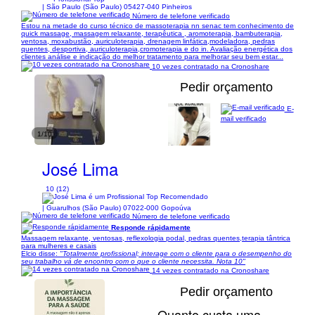
| São Paulo (São Paulo) 05427-040 Pinheiros
Número de telefone verificado
Estou na metade do curso técnico de massoterapia nn senac tem conhecimento de
quick massage, massagem relaxante, terapêutica , aromoterapia, bambuterapia,
ventosa, moxabustão, auriculoterapia, drenagem linfática,modeladora, pedras
quentes, desportiva, auriculoterapia,cromoterapia e do in. Avaliação energética dos
clientes análise e indicação do melhor tratamento para melhorar seu bem estar...
10 vezes contratado na Cronoshare
Pedir orçamento
E-
mail verificado
1/10
José Lima
10 (12)
| Guarulhos (São Paulo) 07022-000 Gopoúva
Número de telefone verificado
Responde rápidamente
Massagem relaxante, ventosas, reflexologia podal, pedras quentes,terapia tântrica
para mulheres e casais
Elcio disse:
"Totalmente profissional; interage com o cliente para o desempenho do
seu trabalho vá de encontro com o que o cliente necessita. Nota 10"
14 vezes contratado na Cronoshare
Pedir orçamento
Quanto custa uma