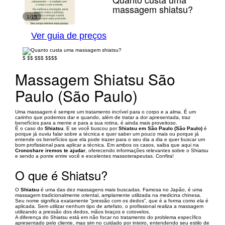
massagem shiatsu?
1/15
Ver guia de preços
$
$$
$$$
$$$$
Massagem Shiatsu São
Paulo (São Paulo)
Uma massagem é sempre um tratamento incrível para o corpo e a alma. É um
carinho que podemos dar e quando, além de tratar a dor apresentada, traz
benefícios para a mente e para a sua rotina, é ainda mais proveitoso.
É o caso do
Shiatsu
. E se você buscou por
Shiatsu em São Paulo (São Paulo)
é
porque já ouviu falar sobre a técnica e quer saber um pouco mais ou porque já
entende os benefícios que ela pode trazer para o seu dia a dia e quer buscar um
bom profissional para aplicar a técnica. Em ambos os casos, saiba que aqui na
Cronoshare iremos te ajudar
, oferecendo informações relevantes sobre o Shiatsu
e sendo a ponte entre você e excelentes massoterapeutas. Confira!
O que é Shiatsu?
O
Shiatsu
é uma das dez massagens mais buscadas. Famosa no Japão, é uma
massagem tradicionalmente oriental, amplamente utilizada na medicina chinesa.
Seu nome significa exatamente “pressão com os dedos”, que é a forma como ela é
aplicada. Sem utilizar nenhum tipo de artefato, o profissional realiza a massagem
utilizando a pressão dos dedos, mãos braços e cotovelos.
A diferença do Shiatsu está em não focar no tratamento do problema específico
apresentado pelo cliente, mas sim no cuidado por inteiro, entendendo seu estilo de