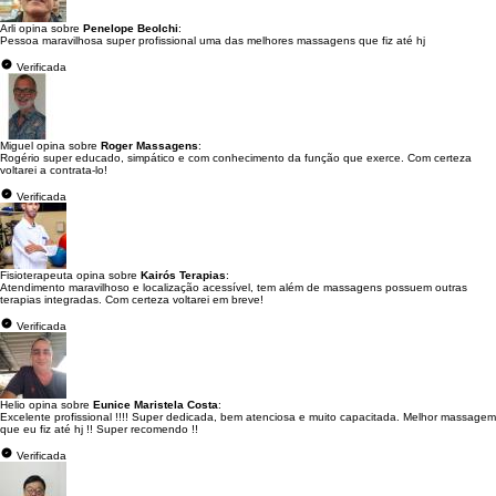
Arli opina sobre
Penelope Beolchi
:
Pessoa maravilhosa super profissional uma das melhores massagens que fiz até hj
Verificada
Miguel opina sobre
Roger Massagens
:
Rogério super educado, simpático e com conhecimento da função que exerce. Com certeza
voltarei a contrata-lo!
Verificada
Fisioterapeuta opina sobre
Kairós Terapias
:
Atendimento maravilhoso e localização acessível, tem além de massagens possuem outras
terapias integradas. Com certeza voltarei em breve!
Verificada
Helio opina sobre
Eunice Maristela Costa
:
Excelente profissional !!!! Super dedicada, bem atenciosa e muito capacitada. Melhor massagem
que eu fiz até hj !! Super recomendo !!
Verificada