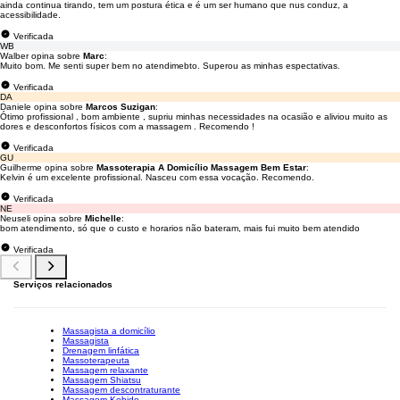
ainda continua tirando, tem um postura ética e é um ser humano que nus conduz, a
acessibilidade.
Verificada
WB
Walber opina sobre
Marc
:
Muito bom. Me senti super bem no atendimebto. Superou as minhas espectativas.
Verificada
DA
Daniele opina sobre
Marcos Suzigan
:
Ótimo profissional , bom ambiente , supriu minhas necessidades na ocasião e aliviou muito as
dores e desconfortos físicos com a massagem . Recomendo !
Verificada
GU
Guilherme opina sobre
Massoterapia A Domicílio Massagem Bem Estar
:
Kelvin é um excelente profissional. Nasceu com essa vocação. Recomendo.
Verificada
NE
Neuseli opina sobre
Michelle
:
bom atendimento, só que o custo e horarios não bateram, mais fui muito bem atendido
Verificada
Serviços relacionados
Massagista a domicílio
Massagista
Drenagem linfática
Massoterapeuta
Massagem relaxante
Massagem Shiatsu
Massagem descontraturante
Massagem Kobido