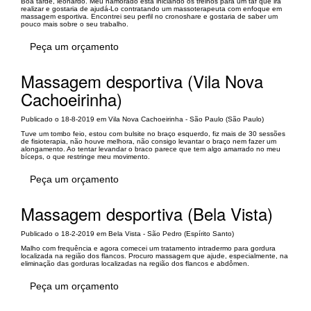
Boa tarde, leonardo. Meu namorado está iniciando os treinos para um taf que irá
realizar e gostaria de ajudá-Lo contratando um massoterapeuta com enfoque em
massagem esportiva. Encontrei seu perfil no cronoshare e gostaria de saber um
pouco mais sobre o seu trabalho.
Peça um orçamento
Massagem desportiva (Vila Nova
Cachoeirinha)
Publicado o 18-8-2019 em Vila Nova Cachoeirinha - São Paulo (São Paulo)
Tuve um tombo feio, estou com bulsite no braço esquerdo, fiz mais de 30 sessões
de fisioterapia, não houve melhora, não consigo levantar o braço nem fazer um
alongamento. Ao tentar levandar o braco parece que tem algo amarrado no meu
bíceps, o que restringe meu movimento.
Peça um orçamento
Massagem desportiva (Bela Vista)
Publicado o 18-2-2019 em Bela Vista - São Pedro (Espírito Santo)
Malho com frequência e agora comecei um tratamento intradermo para gordura
localizada na região dos flancos. Procuro massagem que ajude, especialmente, na
eliminação das gorduras localizadas na região dos flancos e abdômen.
Peça um orçamento