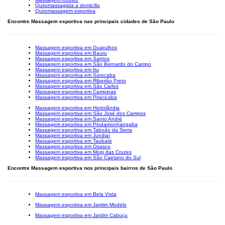
Quiromassagista a domicílio
Quiromassagem esportiva
Encontre Massagem esportiva nas principais cidades de São Paulo
Massagem esportiva em Guarulhos
Massagem esportiva em Bauru
Massagem esportiva em Santos
Massagem esportiva em São Bernardo do Campo
Massagem esportiva em Itu
Massagem esportiva em Sorocaba
Massagem esportiva em Ribeirão Preto
Massagem esportiva em São Carlos
Massagem esportiva em Campinas
Massagem esportiva em Piracicaba
Massagem esportiva em Hortolândia
Massagem esportiva em São José dos Campos
Massagem esportiva em Santo André
Massagem esportiva em Pindamonhangaba
Massagem esportiva em Taboão da Serra
Massagem esportiva em Jundiaí
Massagem esportiva em Taubaté
Massagem esportiva em Osasco
Massagem esportiva em Mogi das Cruzes
Massagem esportiva em São Caetano do Sul
Encontre Massagem esportiva nos principais bairros de São Paulo
Massagem esportiva em Bela Vista
Massagem esportiva em Jardim Modelo
Massagem esportiva em Jardim Cabuçu