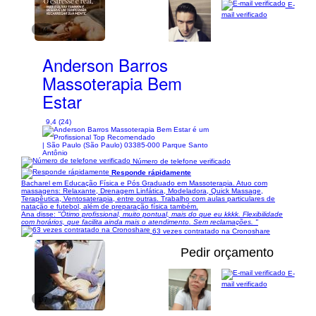
E-
mail verificado
1/4
Anderson Barros
Massoterapia Bem
Estar
9,4 (24)
| São Paulo (São Paulo) 03385-000 Parque Santo
Antônio
Número de telefone verificado
Responde rápidamente
Bacharel em Educação Física e Pós Graduado em Massoterapia. Atuo com
massagens: Relaxante, Drenagem Linfática, Modeladora, Quick Massage,
Terapêutica, Ventosaterapia, entre outras. Trabalho com aulas particulares de
natação e futebol, além de preparação física também.
Ana disse:
"Ótimo profissional, muito pontual, mais do que eu kkkk. Flexibilidade
com horários, que facilita ainda mais o atendimento. Sem reclamações. "
63 vezes contratado na Cronoshare
Pedir orçamento
E-
mail verificado
1/7