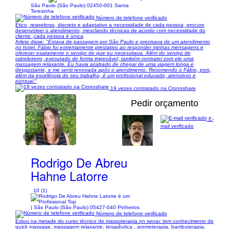
São Paulo (São Paulo) 02450-001 Santa
Teresinha
Número de telefone verificado
Ético, respeitoso, discreto e adaptativo a necessidade de cada pessoa, procuro
desenvolver o atendimento, mesclando técnicas de acordo com necessidade do
cliente ,cada pessoa é única
Arlete disse:
"Estava de passagem por São Paulo e precisava de um atendimento
no hotel. Fábio foi extremamente prestativo ao responder minhas mensagens e
oferecer exatamente o serviço de que eu necessitava. Além do serviço de
cabeleireiro, executado de forma impecável, também contratei com ele uma
massagem relaxante. Eu havia acabado de chegar de uma viagem longa e
desgastante, e me senti renovada após o atendimento. Recomendo o Fábio, pois,
além da excelência do seu trabalho, é um profissional educado, atencioso e
pontual."
19 vezes contratado na Cronoshare
Pedir orçamento
E-
mail verificado
1/8
Rodrigo De Abreu
Hahne Latorre
10 (1)
| São Paulo (São Paulo) 05427-040 Pinheiros
Número de telefone verificado
Estou na metade do curso técnico de massoterapia nn senac tem conhecimento de
quick massage, massagem relaxante, terapêutica , aromoterapia, bambuterapia,