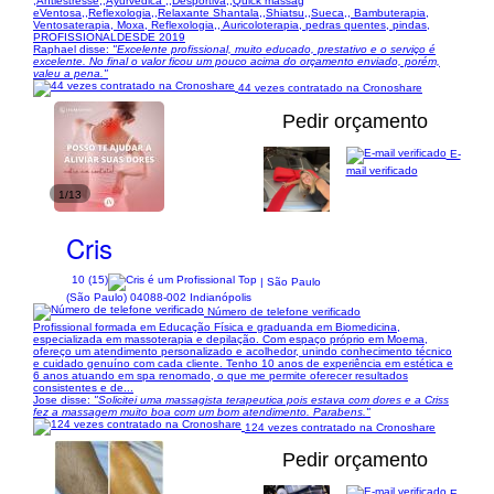
,Antiestresse,,Ayurvédica ,,Desportiva,,Quick massag
eVentosa,,Reflexologia,,Relaxante Shantala,,Shiatsu,,Sueca,, Bambuterapia,
Ventosaterapia, Moxa, Reflexologia,, Auricoloterapia, pedras quentes, pindas,
PROFISSIONALDESDE 2019
Raphael disse:
"Excelente profissional, muito educado, prestativo e o serviço é
excelente. No final o valor ficou um pouco acima do orçamento enviado, porém,
valeu a pena."
44 vezes contratado na Cronoshare
Pedir orçamento
E-
mail verificado
1/13
Cris
10 (15)
| São Paulo
(São Paulo) 04088-002 Indianópolis
Número de telefone verificado
Profissional formada em Educação Física e graduanda em Biomedicina,
especializada em massoterapia e depilação. Com espaço próprio em Moema,
ofereço um atendimento personalizado e acolhedor, unindo conhecimento técnico
e cuidado genuíno com cada cliente. Tenho 10 anos de experiência em estética e
6 anos atuando em spa renomado, o que me permite oferecer resultados
consistentes e de...
Jose disse:
"Solicitei uma massagista terapeutica pois estava com dores e a Criss
fez a massagem muito boa com um bom atendimento. Parabens."
124 vezes contratado na Cronoshare
Pedir orçamento
E-