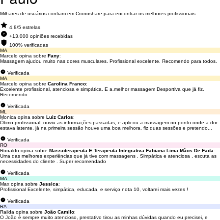
Milhares de usuários confiam em Cronoshare para encontrar os melhores profissionais
4.8/5 estrelas
+13.000 opiniões recebidas
100% verificadas
MA
Marcelo opina sobre
Fany
:
Massagem ajudou muito nas dores musculares. Profissional excelente. Recomendo para todos.
Verificada
MA
Marcelo opina sobre
Carolina Franco
:
Excelente profissional, atenciosa e simpática. E a.melhor massagem Desportiva que já fiz.
Recomendo.
Verificada
ML
Monica opina sobre
Luiz Carlos
:
Ótimo profissional, ouviu as informações passadas, e aplicou a massagem no ponto onde a dor
estava latente, já na primeira sessão houve uma boa melhora, fiz duas sessões e pretendo...
Verificada
RO
Ronaldo opina sobre
Massoterapeuta E Terapeuta Integrativa Fabiana Lima Mãos De Fada
:
Uma das melhores experiências que já tive com massagens . Simpática e atenciosa , escuta as
necessidades do cliente . Super recomendado
Verificada
MA
Max opina sobre
Jessica
:
Profissional Excelente, simpática, educada, e serviço nota 10, voltarei mais vezes !
Verificada
RA
Railda opina sobre
João Camilo
:
O João é sempre muito atencioso, prestativo tirou as minhas dúvidas quando eu precisei, e