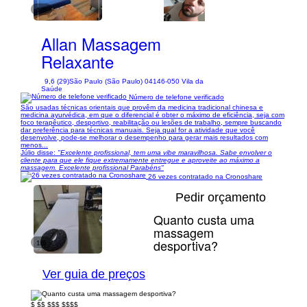
1/5
Allan Massagem
Relaxante
9,6 (29)
São Paulo (São Paulo) 04146-050 Vila da
Saúde
Número de telefone verificado
São usadas técnicas orientais que provêm da medicina tradicional chinesa e
medicina ayurvédica, em que o diferencial é obter o máximo de eficiência, seja com
foco terapêutico, desportivo, reabilitação ou lesões de trabalho, sempre buscando
dar preferência para técnicas manuais. Seja qual for a atividade que você
desenvolve, pode-se melhorar o desempenho para gerar mais resultados com
menos...
Júlio disse:
"Excelente profissional, tem uma vibe maravilhosa. Sabe envolver o
cliente para que ele fique extremamente entregue e aproveite ao máximo a
massagem. Excelente profissional Parabéns"
26 vezes contratado na Cronoshare
Pedir orçamento
Quanto custa uma
massagem
desportiva?
1/6
Ver guia de preços
$
$$
$$$
$$$$