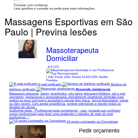
Contrate com confiança.
Leia opiniões e consulte os perfis para mais informações.
Massagens Esportivas em São
Paulo | Previna lesões
Massoterapeuta
Domiciliar
9,9 (13)
| São Paulo (São Paulo) 01402-000 Jardim
Paulista
E-mail verificado
Número de
telefone verificado
Responde rápidamente
Massagem relaxante, stress, terapêutica, pós treino,drenagem linfática, pré e pós
operatório, gestacional e ventosaterapia. Atendimento totalmente domiciliar para
ambos os sexo com preço acessível e pacote,levo maca , lençol descartável, creme
ou óleo neutro. Com ampla experiência ,sempre orientando e tirando todas as
dúvidas do cliente .
Guilherme disse:
"Profissional muito competente , mas, gostaria que conhecer
outras profissionais para fazer uma avaliando o trabalho de mais de uma
profissional. ."
19 vezes contratado na Cronoshare
Pedir orçamento