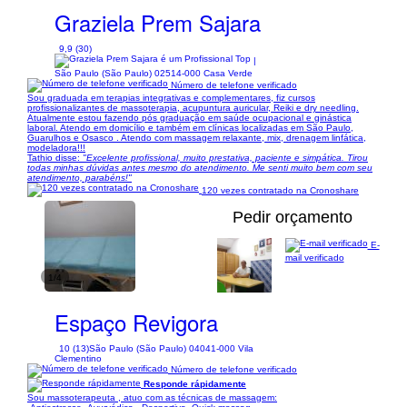
Graziela Prem Sajara
9,9 (30)
|
São Paulo (São Paulo) 02514-000 Casa Verde
Número de telefone verificado
Sou graduada em terapias integrativas e complementares, fiz cursos
profissionalizantes de massoterapia, acupuntura auricular, Reiki e dry needling.
Atualmente estou fazendo pós graduação em saúde ocupacional e ginástica
laboral. Atendo em domicílio e também em clínicas localizadas em São Paulo,
Guarulhos e Osasco . Atendo com massagem relaxante, mix, drenagem linfática,
modeladora!!!
Tathio disse:
"Excelente profissional, muito prestativa, paciente e simpática. Tirou
todas minhas dúvidas antes mesmo do atendimento. Me senti muito bem com seu
atendimento, parabéns!"
120 vezes contratado na Cronoshare
Pedir orçamento
E-
mail verificado
1/4
Espaço Revigora
10 (13)
São Paulo (São Paulo) 04041-000 Vila
Clementino
Número de telefone verificado
Responde rápidamente
Sou massoterapeuta , atuo com as técnicas de massagem: