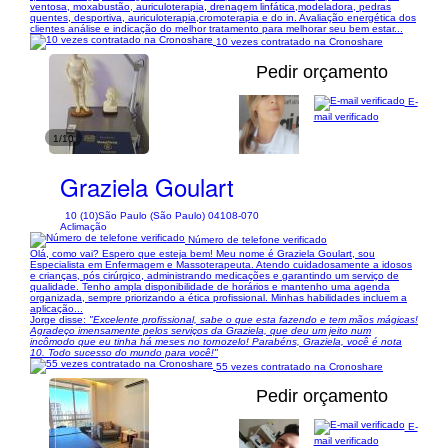
ventosa, moxabustão, auriculoterapia, drenagem linfática,modeladora, pedras
quentes, desportiva, auriculoterapia,cromoterapia e do in. Avaliação energética dos
clientes análise e indicação do melhor tratamento para melhorar seu bem estar...
10 vezes contratado na Cronoshare
Pedir orçamento
E-
mail verificado
1/10
Graziela Goulart
10 (10)
São Paulo (São Paulo) 04108-070
Aclimação
Número de telefone verificado
Olá, como vai? Espero que esteja bem! Meu nome é Graziela Goulart, sou
Especialista em Enfermagem e Massoterapeuta. Atendo cuidadosamente a idosos
e crianças, pós cirúrgico, administrando medicações e garantindo um serviço de
qualidade. Tenho ampla disponibilidade de horários e mantenho uma agenda
organizada, sempre priorizando a ética profissional. Minhas habilidades incluem a
aplicação...
Jorge disse:
"Excelente profissional, sabe o que esta fazendo e tem mãos mágicas!
Agradeço imensamente pelos serviços da Graziela, que deu um jeito num
incômodo que eu tinha há meses no tornozelo! Parabéns, Graziela, você é nota
10. Todo sucesso do mundo para você!"
55 vezes contratado na Cronoshare
Pedir orçamento
E-
mail verificado