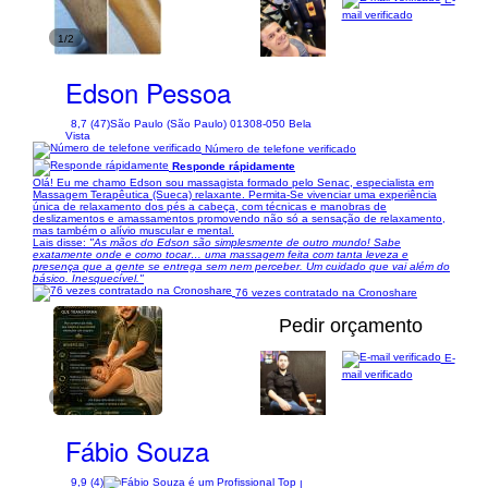
mail verificado
1/2
Edson Pessoa
8,7 (47)
São Paulo (São Paulo) 01308-050 Bela
Vista
Número de telefone verificado
Responde rápidamente
Olá! Eu me chamo Edson sou massagista formado pelo Senac, especialista em
Massagem Terapêutica (Sueca) relaxante. Permita-Se vivenciar uma experiência
única de relaxamento dos pés a cabeça, com técnicas e manobras de
deslizamentos e amassamentos promovendo não só a sensação de relaxamento,
mas também o alívio muscular e mental.
Lais disse:
"As mãos do Edson são simplesmente de outro mundo! Sabe
exatamente onde e como tocar… uma massagem feita com tanta leveza e
presença que a gente se entrega sem nem perceber. Um cuidado que vai além do
básico. Inesquecível."
76 vezes contratado na Cronoshare
Pedir orçamento
E-
mail verificado
1/10
Fábio Souza
9,9 (4)
|