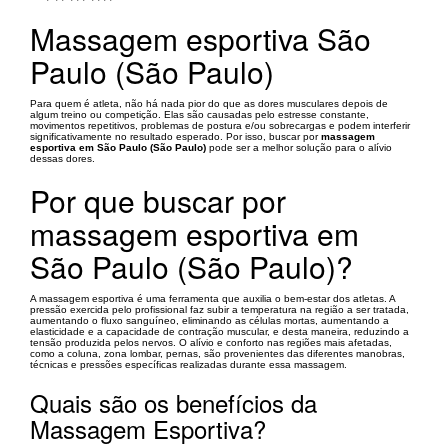
Massagem esportiva São
Paulo (São Paulo)
Para quem é atleta, não há nada pior do que as dores musculares depois de
algum treino ou competição. Elas são causadas pelo estresse constante,
movimentos repetitivos, problemas de postura e/ou sobrecargas e podem interferir
significativamente no resultado esperado. Por isso, buscar por
massagem
esportiva em São Paulo (São Paulo)
pode ser a melhor solução para o alívio
dessas dores.
Por que buscar por
massagem esportiva em
São Paulo (São Paulo)?
A massagem esportiva é uma ferramenta que auxilia o bem-estar dos atletas. A
pressão exercida pelo profissional faz subir a temperatura na região a ser tratada,
aumentando o fluxo sanguíneo, eliminando as células mortas, aumentando a
elasticidade e a capacidade de contração muscular, e desta maneira, reduzindo a
tensão produzida pelos nervos. O alívio e conforto nas regiões mais afetadas,
como a coluna, zona lombar, pernas, são provenientes das diferentes manobras,
técnicas e pressões específicas realizadas durante essa massagem.
Quais são os benefícios da
Massagem Esportiva?