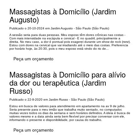
Massagistas à Domicílio (Jardim
Augusto)
Publicado o 20-10-2024 em Jardim Augusto - São Paulo (São Paulo)
A sessão seria para duas pessoas. Meu esposo têm dores crônicas nas costas -
Com mais intensidade na escápula e cervical - E no quadril, principalmente a
direita. No meu caso, a dor é pontual pois exagerei durante um show de rock (rsrsr).
Estou com dores na cervical que vai irradiando até o meio das costas. Preferencia
por horário hoje, às 20:30, pois o meu esposo está vindo do rio de...
Peça um orçamento
Massagistas à Domicílio para alívio
da dor ou terapêutica (Jardim
Russo)
Publicado o 22-9-2020 em Jardim Russo - São Paulo (São Paulo)
Estou em busca de valores para atendimento em apartamento na av 9 de julho.
Seria presente para o meu irmão que trabalha muito sentado, no computador,
muitas vezes todos os dias da semana e sem horários definidos. A ideia é busca de
valores mesmo e a data ainda seria bem flexível por precisar conversar com ele,
informando o presente e disponibilidade, por causa do trabalho.
Peça um orçamento