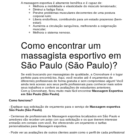
A massagem esportiva é altamente benéfica e é capaz de:
Melhora a mobilidade e elasticidade do músculo tensionado;
Diminui a fadiga física;
Previne problemas musculares decorrentes de uma postura
corporal ruim;
Libera endorfinas, contribuindo para um estado prazeroso (bem-
estar);
Aumenta a circulação sanguínea, melhorando a oxigenação
muscular;
Melhora o sistema nervoso.
Como encontrar um
massagista esportivo em
São Paulo (São Paulo)?
Se está buscando por massagistas de qualidade, a Cronoshare é o lugar
perfeito para encontrá-los. Aqui, você recebe até 4 orçamentos de
diferentes profissionais de forma gratuita e sem compromisso algum! Você
ainda terá acesso aos seus perfis profissionais para conhecer mais sobre
seus trabalhos e conferir as avaliações de estudantes anteriores.
Com a Cronoshare, ficou muito mais fácil encontrar
Massagem Esportiva
em São Paulo (São Paulo)
.
Como funciona?
- Explique sua solicitação de orçamento para o serviço de
Massagem esportiva
São Paulo (São Paulo)
.
- Centenas de profissionais de Massagem esportiva localizados em São Paulo e
arredores vão receber um aviso con sua solicitação e os que tiverem interesse
entrarão em contato com você, lhe oferecendo um orçamento e tarifas
personalizadas para Massagem esportiva.
- Pode ver as avaliações de outros clientes assim como o perfil de cada profissional