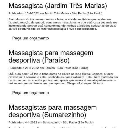
Massagista (Jardim Três Marias)
Publicado o 15-4-2022 em Jardim Três Marias - São Paulo (São Paulo)
Sinto dores crônica consequentes a falta de atividades físicas que acabaram
fazendo rotação de quadril, contraturas musculares, o que está cada vez mais me
incomodando porque está comprometendo minhas atividades cotidianas de vida.
Já tive oportunidade de fazer massoterapia e tive bons resultados.
Peça um orçamento
Massagista para massagem
desportiva (Paraíso)
Publicado o 28-8-2022 em Paraíso - São Paulo (São Paulo)
Olá, tudo bom? Já tive e tinha dores no ciático no lado direito. Comecei a fazer
crossfit faz 1 semana e estou sentindo as dores voltarem. Estou bem motivado em
continuar com o crossfit e por isso não queria que essas dores atrapalhassem os
treinos ou que me fizesse ter que repousar. Obrigado! abraços, Victor +
Peça um orçamento
Massagistas para massagem
desportiva (Sumarezinho)
Publicado o 4-4-2022 em Sumarezinho - São Paulo (São Paulo)