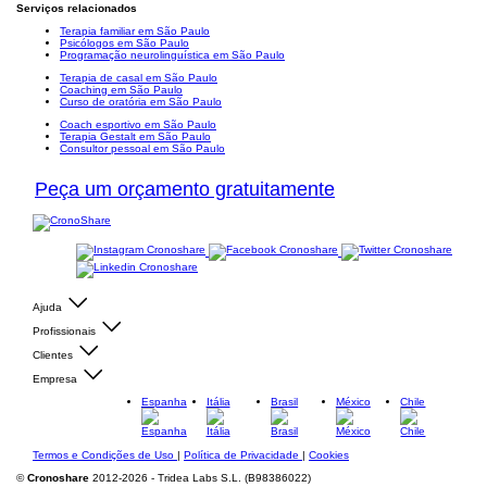
Serviços relacionados
Terapia familiar em São Paulo
Psicólogos em São Paulo
Programação neurolinguística em São Paulo
Terapia de casal em São Paulo
Coaching em São Paulo
Curso de oratória em São Paulo
Coach esportivo em São Paulo
Terapia Gestalt em São Paulo
Consultor pessoal em São Paulo
Peça um orçamento gratuitamente
Ajuda
Profissionais
Clientes
Empresa
Espanha
Itália
Brasil
México
Chile
Termos e Condições de Uso
|
Política de Privacidade
|
Cookies
©
Cronoshare
2012-2026 - Tridea Labs S.L. (B98386022)