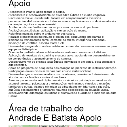
Apoio
Atendimento infantil, adolescente e adulto.
Atendimento e desenvolvimento de atividades lúdicas de cunho cognitivo.
Psicoterapia breve, estruturada, focada em comportamentos aversivos,
pensamentos disfuncionais em todas as suas complexidades, conduzidos através
da terapia cognitiva comportamental.
Acolher e orientar familiar quanto ao processo de saúde do paciente.
Avaliações psicológicas, aplicação e mensuração de testes.
Relatórios mensais sobre o andamento dos casos.
Realizar atendimentos individuais e em grupos, conduzindo programas e
lecionando treinamentos como: combate ao stress, inteligência emocional,
mediação de conflitos, assédio moral e etc.
Desenvolver diagnóstico, realizar relatórios, e quando necessário encaminhar para
equipe multidisciplinar.
Orientação profissional aos colaboradores realizando assesment individual.
Aplicação de técnicas de coaching e escuta ativa, apoiando no desenvolvimento
de competências e aconselhamento de carreira.
Desenvolvimento de oficinas terapêuticas individuais e em grupo, para crianças e
adolescentes.
Apoio ao programa de adaptação das crianças no processo de institucionalização.
Participação em reuniões semanais com equipe multidisciplinar.
Desenvolver grupo socioeducativo com os internos, reunião de fortalecimento de
vínculo com as famílias e visitas domiciliares.
Atender pacientes da instituição, através de técnicas psicológicas, técnicas de
aconselhamento, psicoterapia e orientações, estimulando vínculos e relações
familiares e outras, visando minimizar as dificuldades em lidar com a situação,
angústia dos pacientes e familiares, traumas psicológicos da situação vivida,
desenvolvendo adaptação às rotinas e promovendo qualidade e melhoria na auto-
Estima.
Área de trabalho de
Andrade E Batista Apoio