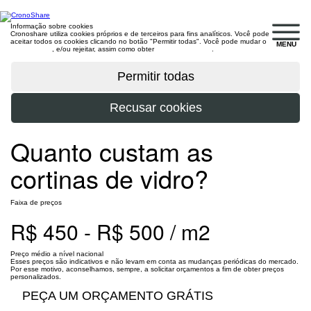
Informação sobre cookies
Cronoshare utiliza cookies próprios e de terceiros para fins analíticos. Você pode
aceitar todos os cookies clicando no botão "Permitir todas". Você pode mudar o
MENU
configuração
, e/ou rejeitar, assim como obter
mais informações
.
Quanto custam as
cortinas de vidro?
Faixa de preços
R$ 450 - R$ 500 / m2
Preço médio a nível nacional
Esses preços são indicativos e não levam em conta as mudanças periódicas do mercado.
Por esse motivo, aconselhamos, sempre, a solicitar orçamentos a fim de obter preços
personalizados.
PEÇA UM ORÇAMENTO GRÁTIS