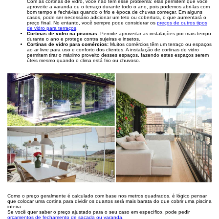
Com as cortinas de vidro, você não tem esse problema: elas permitem que você
aproveite a varanda ou o terraço durante todo o ano, pois podemos abri-las com
bom tempo e fechá-las quando o frio e época de chuvas começar. Em alguns
casos, pode ser necessário adicionar um teto ou cobertura, o que aumentará o
preço final. No entanto, você sempre pode considerar os
preços de outros tipos
de vidro para terraços
.
Cortinas de vidro na piscinas:
Permite aproveitar as instalações por mais tempo
durante o ano e protege contra sujeiras e insetos.
Cortinas de vidro para comércios:
Muitos comércios têm um terraço ou espaços
ao ar livre para uso e conforto dos clientes. A instalação de cortinas de vidro
permitem tirar o máximo proveito desses espaços, fazendo estes espaços serem
úteis mesmo quando o clima está frio ou chuvoso.
Como o preço geralmente é calculado com base nos metros quadrados, é lógico pensar
que colocar uma cortina para dividir os quartos será mais barata do que cobrir uma piscina
inteira.
Se você quer saber o preço ajustado para o seu caso em específico, pode pedir
orçamentos de fechamento de sacada ou varanda
.