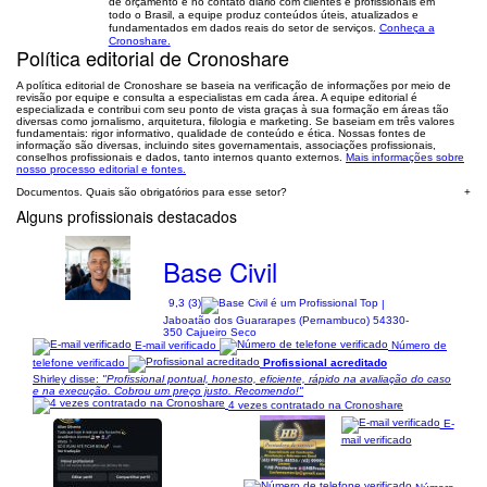
de orçamento e no contato diário com clientes e profissionais em
todo o Brasil, a equipe produz conteúdos úteis, atualizados e
fundamentados em dados reais do setor de serviços.
Conheça a
Cronoshare.
Política editorial de Cronoshare
A política editorial de Cronoshare se baseia na verificação de informações por meio de
revisão por equipe e consulta a especialistas em cada área. A equipe editorial é
especializada e contribui com seu ponto de vista graças à sua formação em áreas tão
diversas como jornalismo, arquitetura, filologia e marketing. Se baseiam em três valores
fundamentais: rigor informativo, qualidade de conteúdo e ética. Nossas fontes de
informação são diversas, incluindo sites governamentais, associações profissionais,
conselhos profissionais e dados, tanto internos quanto externos.
Mais informações sobre
nosso processo editorial e fontes.
Documentos. Quais são obrigatórios para esse setor?
+
Alguns profissionais destacados
Base Civil
9,3 (3)
|
Jaboatão dos Guararapes (Pernambuco) 54330-
350 Cajueiro Seco
E-mail verificado
Número de
telefone verificado
Profissional acreditado
Shirley disse:
"Profissional pontual, honesto, eficiente, rápido na avaliação do caso
e na execução. Cobrou um preço justo. Recomendo!"
4 vezes contratado na Cronoshare
E-
mail verificado