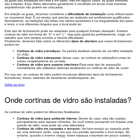
as guias são instaladas em cima e em baixo, mas em alguns casos, as guias inferiores
são evitadas. Essa última alternativa geralmente é escolhida em locais onde barreiras
arquitetônicas não podem ser colocadas.
Em relação as guias, devemos considerar a
dificuldade de instalação
como influenciador
no orçamento final. É um serviço que precisa ser realizado por profissionais qualificados.
Normalmente, as medições são feitas nos metros quadrados e na irregularidade dos pisos
e tetos, e nos diferentes ângulos que o local pode ter.
Este tipo de fechamento pode ser adaptado para qualquer formato desejado. Existem
cortinas de vidro em forma de "U" e em "L", mas para ajustá-las perfeitamente, exige um
trabalho que nem sempre envolve a mesma dificuldade.
Finalmente, devemos falar sobre os diferentes
tipos de abertura
que esses fechamentos
podem ter:
Cortinas de vidro corrediças:
Os painéis deslizam através de um trilho instalado
no chão.
Cortinas de vidro sobreposta:
Nesse caso, as cortinas se sobrepõem umas às
outras completamente de um lado.
Cortinas de vidro para separar interiores:
Para esse tipo de separação,
normalmente são utilizados sistemas deslizantes ou cortinas de vidro de correr.
Por sua vez, as cortinas de vidro podem incorporar diferentes tipos de fechamento:
fechaduras, travas, sistemas de travamento antiderrapante, etc.
Voltar ao topo
Onde cortinas de vidro são instaladas?
As cortinas de vidro podem ter diferentes finalidades:
Cortinas de vidro para ambiente interno:
Dentro de casa, elas são usadas ​​
principalmente para separar cômodos. Se você estiver pensando em instalar uma
parede de vidro, essa pode ser uma alternativa.
Cortinas de vidro em varandas e terraços:
Um bom terraço ou varanda pode
ser uma delíciano verão, uma vez que nos permite aproveitar o bom tempo. No
entanto, quando o inverno chega, esses espaços costumam ser pouco usados.