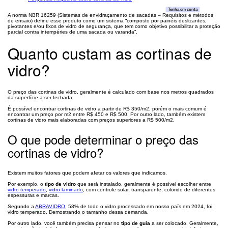
Tenha em conta
A norma NBR 16259 (Sistemas de envidraçamento de sacadas – Requisitos e métodos
de ensaio) define esse produto como um sistema “composto por painéis deslizantes,
pivotantes e/ou fixos de vidro de segurança, que tem como objetivo possibilitar a proteção
parcial contra intempéries de uma sacada ou varanda”.
Quanto custam as cortinas de
vidro?
O preço das cortinas de vidro, geralmente é calculado com base nos metros quadrados
da superfície a ser fechada.
É possível encontrar cortinas de vidro a partir de R$ 350/m2, porém o mais comum é
encontrar um preço por m2 entre R$ 450 e R$ 500. Por outro lado, também existem
cortinas de vidro mais elaboradas com preços superiores a R$ 500/m2.
O que pode determinar o preço das
cortinas de vidro?
Existem muitos fatores que podem afetar os valores que indicamos.
Por exemplo, o
tipo de vidro
que será instalado, geralmente é possível escolher entre
vidro temperado
,
vidro laminado
, com controle solar, transparente, colorido de diferentes
espessuras e marcas.
Segundo a
ABRAVIDRO
, 58% de todo o vidro processado em nosso país em 2024, foi
vidro temperado. Demostrando o tamanho dessa demanda.
Por outro lado, você também precisa pensar no
tipo de guia
a ser colocado. Geralmente,