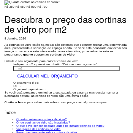
R$ 350
R$ 450
R$ 500
R$ 700
Descubra o preço das cortinas
de vidro por m2
8 Janeiro, 2026
As cortinas de vidro estão na moda: são sistemas que permitem fechar uma determinada
área, preservando a sensação de espaço aberto. Se você está pensando em fechar seu
terraço ou sacada e está interessado nessa alternativa, provavelmente está se
perguntando
quanto custam as cortinas de vidro
.
Calcule o seu orçamento para colocar cortina de vidro
Indique os m2 e pressione o botão 'Calcular meu orçamento'
CALCULAR MEU ORÇAMENTO
O orçamento é de:
R$ -
Orçamento aproximado.
Se você está pensando em fechar a sua sacada ou varanda mas deseja manter a
iluminação natural, as cortinas de vidro são uma ótima opção.
Continue lendo
para saber mais sobre o seu preço e ver alguns exemplos.
Índice
Quanto custam as cortinas de vidro?
Onde cortinas de vidro são instaladas?
O que deve ser considerado antes de instalar cortinas de vidro?
Vantagens das cortinas de vidro
Perguntas frequente sobre cortinas de vidro