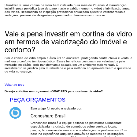
Usualmente, uma cortina de vidro bem instalada dura mais de 20 anos. A manutenção
inclui limpeza periódica (uso de pano macio e sabão neutro no vidro) e lubrificação anual
dos trilhos. Recomenda-se inspeção profissional anual para ajustar e verificar rodas e
vedações, prevenindo desgastes e garantindo o funcionamento suave.
Vale a pena investir em cortina de vidro
em termos de valorização do imóvel e
conforto?
Sim. A cortina de vidro amplia a área útil do ambiente, protegendo contra chuva e vento, e
melhora o conforto térmico-acústico. Esses benefícios costumam ser valorizados pelo
mercado imobiliário, pois transformam a sacada em um ambiente mais versátil. O
investimento se justifica pela durabilidade e pela melhoria no aproveitamento e qualidade
de vida no espaço.
Voltar ao topo
Deseja solicitar um orçamento GRATUITO para cortinas de vidro?
PEÇA ORÇAMENTOS
Este artigo foi escrito e revisado por:
Cronoshare Brasil
Cronoshare Brasil é a equipe editorial da plataforma Cronoshare,
especializada na criação de conteúdos sobre serviços locais,
preços, tendências de mercado e contratação de profissionais. Com
base na experiência adquirida através de milhares de solicitações