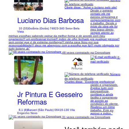
Número
de telefone verificado
1/11
Cibele disse:
"Achei o luciano pelo site!
Desde o primeiro
contato ele me
Luciano Dias Barbosa
passou segurança e
comprometimento com
o trabalho. Desde o
início da obra ele foi
10 (33)
Goiânia (Goiás) 74823-340 Setor Bela
meu braço direito,
Vista
sempre atento as
minhas escolhas sabendo opinar da melhor forma e de acordo com meu
orçamento!!! um profissional incrível!! indico de olho fechado pra qualquer pessoa!!
sem contar que é de extrema confiança!!! minha casa ficou por sua
responsabilidade!!! deus me abençoou com a escolha que fiz!!! muito obrigada por
tudo luciano 🙏"
48 vezes contratado na Cronoshare
E-
mail verificado
Número
de telefone verificado
1/44
Charles disse:
"Excelente profissional,
rápido e organizado.
Explica tudo com
Jr Pintura E Gesseiro
transparência,
confiável e ainda
facilita o pagamento
Reformas
de acordo as
condições do cliente.
Realizou um ótimo
8,1 (8)
Barueri (São Paulo) 06416-130 Vila
trabalho. Este eu
Engenho Novo
aprovo e indico."
31 vezes contratado na Cronoshare