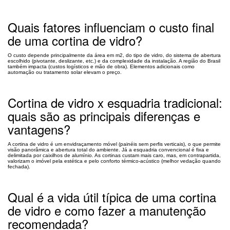
Quais fatores influenciam o custo final
de uma cortina de vidro?
O custo depende principalmente da área em m2, do tipo de vidro, do sistema de abertura
escolhido (pivotante, deslizante, etc.) e da complexidade da instalação. A região do Brasil
também impacta (custos logísticos e mão de obra). Elementos adicionais como
automação ou tratamento solar elevam o preço.
Cortina de vidro x esquadria tradicional:
quais são as principais diferenças e
vantagens?
A cortina de vidro é um envidraçamento móvel (painéis sem perfis verticais), o que permite
visão panorâmica e abertura total do ambiente. Já a esquadria convencional é fixa e
delimitada por caixilhos de alumínio. As cortinas custam mais caro, mas, em contrapartida,
valorizam o imóvel pela estética e pelo conforto térmico-acústico (melhor vedação quando
fechada).
Qual é a vida útil típica de uma cortina
de vidro e como fazer a manutenção
recomendada?