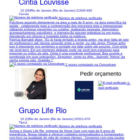
Cintia Louvisse
10 (26)
Rio de Janeiro (Rio de Janeiro) 21930-460
Cacuia
Número de telefone verificado
Psicóloga atuando diretamente na área a mais de 8 anos, na área específica da
saúde , colaborando para a compreensão dos processos intra e interpessoais,
utilizando enfoque preventivo ou curativo, realizando pesquisa, diagnóstico,
acompanhamento psicológico, e intervenção psicoter individual ou em grupo.
Atendendo em clínicas e hospitais todos os públicos.
Patrícia Barnabé disse:
"Eu já havia tentado a terapia antes, ma door falta de tato
do profissional e até mesmo conexão entre a gente, eu não segui. Porque acho
que é importante nos sentirmos a vontade pra falar sobre qlq assunto. Com cintia
me senti bem. Em um momento delicado onde me senti sem estruturas para
aguentar os rojões da vida. Cintia é uma excelente profissional. Boa ouvinte e
ponderada em suas colocações. Seguimos, como eu digo…fazendo “fofoca” da
minha própria vida. Gratidão !"
2 vezes contratado na Cronoshare
Pedir orçamento
E-
mail verificado
1/9
Grupo Life Rio
10 (2)
Rio de Janeiro (Rio de Janeiro) 20521-070
Tijuca
Número de telefone verificado
Somos o Grupo Life Rio, empresa de Home Care com mais de 6 anos de
experiência. Nossa missão é oferecer cuidados personalizados e humanizados,
com foco na qualidade de vida de nossos clientes . Contamos com uma equipe