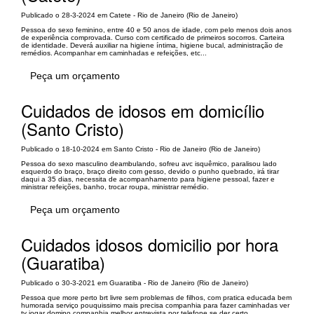
Publicado o 28-3-2024 em Catete - Rio de Janeiro (Rio de Janeiro)
Pessoa do sexo feminino, entre 40 e 50 anos de idade, com pelo menos dois anos
de experiência comprovada. Curso com certificado de primeiros socorros. Carteira
de identidade. Deverá auxiliar na higiene íntima, higiene bucal, administração de
remédios. Acompanhar em caminhadas e refeições, etc...
Peça um orçamento
Cuidados de idosos em domicílio
(Santo Cristo)
Publicado o 18-10-2024 em Santo Cristo - Rio de Janeiro (Rio de Janeiro)
Pessoa do sexo masculino deambulando, sofreu avc isquêmico, paralisou lado
esquerdo do braço, braço direito com gesso, devido o punho quebrado, irá tirar
daqui a 35 dias, necessita de acompanhamento para higiene pessoal, fazer e
ministrar refeições, banho, trocar roupa, ministrar remédio.
Peça um orçamento
Cuidados idosos domicilio por hora
(Guaratiba)
Publicado o 30-3-2021 em Guaratiba - Rio de Janeiro (Rio de Janeiro)
Pessoa que more perto brt livre sem problemas de filhos, com pratica educada bem
humorada serviço pouquissimo mais precisa companhia para fazer caminhadas ver
tv jogar domino companhia melhor entrevista por telefone se der certo