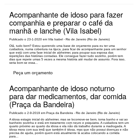
Acompanhante de idoso para fazer
companhia e preparar o café da
manhã e lanche (Vila Isabel)
Publicado o 23-1-2020 em Vila Isabel - Rio de Janeiro (Rio de Janeiro)
Olá, tudo bem? Estou querendo uma base de orçamento para eu ter uma
cuidadora, numa cobertura na tijuca, para ficar de acompanhante para um senhor
que está com uma fase inicial de alzheimer, para poupar sua esposa das
repetições das histórias contadas. Ele consegue fazer tudo sozinho, porém tem
dias que repete umas 5 vezes a mesma história até mudar de assunto. Fora isso,
seria bom se essa...
Peça um orçamento
Acompanhante de idoso noturno
para dar medicamentos, dar comida
(Praça da Bandeira)
Publicado o 2-9-2019 em Praça da Bandeira - Rio de Janeiro (Rio de Janeiro)
A idosa estagio inicial do alzheimer, mas se locomove-se bem, toma banho e vai ao
banheiro sozinha e está em tratamento com neuro e psiquiatra. A cuidadora tem um
quarto próximo ao quarto da idosa e ela não dá trabalho durante a madrugada. A
idosa mora com sua irmã que também é idosa, mas que não possui doenças e não
precisa de ajuda, porém quem está atualmente lá acaba colocando a comida
para...