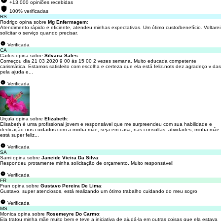
+13.000 opiniões recebidas
100% verificadas
RS
Rodrigo opina sobre
Mg Enfermagem
:
Atendimento rápido e eficiente, atendeu minhas expectativas. Um ótimo custo/benefício. Voltarei
solicitar o serviço quando precisar.
Verificada
CA
Carlos opina sobre
Silvana Sales
:
Começou dia 21 03 2020 9 00 às 15 00 2 vezes semana. Muito educada competente
carismática. Estamos satisfeito com escolha e certeza que ela está feliz.nots dez agradeço v das
pela ajuda e...
Verificada
Urçula opina sobre
Elizabeth
:
Elisabeth é uma profissional jovem e responsável que me surpreendeu com sua habilidade e
dedicação nos cuidados com a minha mãe, seja em casa, nas consultas, atividades, minha mãe
está super feliz...
Verificada
SA
Sami opina sobre
Janeide Vieira Da Silva
:
Respondeu protamente minha solicitação de orçamento. Muito responsável!
Verificada
FR
Fran opina sobre
Gustavo Pereira De Lima
:
Gustavo, super atenciosos, está realizando um ótimo trabalho cuidando do meu sogro
Verificada
MS
Monica opina sobre
Rosemeyre Do Carmo
:
Ela tratou minha mãe muito bem e teve a iniciativa de ajudá-la em outras coisas que ela estava