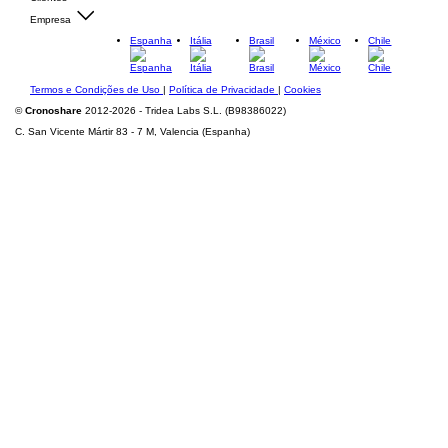
Empresa
Espanha
Itália
Brasil
México
Chile
Termos e Condições de Uso
|
Política de Privacidade
|
Cookies
©
Cronoshare
2012-2026 - Tridea Labs S.L. (B98386022)
C. San Vicente Mártir 83 - 7 M, Valencia (Espanha)