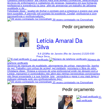
cuidados diferenciados, até mesmo para uma simples companhia. Selecionamos
técnicos de enfermagem e cuidadores de pessoas, baseados em sua formação
profissional e experiência na área, afim de apresentar um trabalho de altíssima
qualidade e de...
Felicidade disse:
"acabei de fechar o contrato com a empresa e espero que seja
bem sucedido. A atenção pré-contrato foi excelente. Cordial, profissional e com
transparência e profissionalismo."
39 vezes contratado na Cronoshare
Pedir orçamento
Letícia Amaral Da
Silva
9,6 (20)
Rio de Janeiro (Rio de Janeiro) 21320-030
Praça Seca
E-mail verificado
Número de
telefone verificado
Serviços de manicure de qualidade: alongamento de unhas, manutenção, banho
de gel. Trabalho com unhas de acrigel, gel moldado, porcelana e fibra de vidro.
Christiane disse:
"Estava a procura de uma profussional onde me deparei com a
Leticia .marcamos e correspibdeu mto alem das minhas perspectivas conversamos
mto fiquei encantada c a sua história, luta , vencedora e garra n vou mais larga e
indicarei obtigada pelo seu profissionalismo bjos"
35 vezes contratado na Cronoshare
Pedir orçamento
E-
mail verificado
1/16