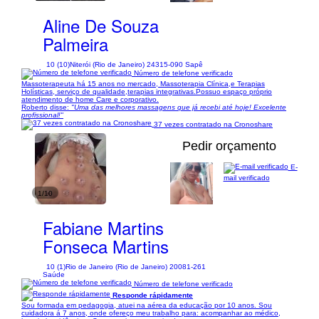
Aline De Souza
Palmeira
10 (10)
Niterói (Rio de Janeiro) 24315-090 Sapê
Número de telefone verificado
Massoterapeuta há 15 anos no mercado, Massoterapia Clínica,e Terapias
Holísticas, serviço de qualidade,terapias integrativas.Possuo espaço próprio
atendimento de home Care e corporativo.
Roberto disse:
"Uma das melhores massagens que já recebi até hoje! Excelente
profissional!"
37 vezes contratado na Cronoshare
Pedir orçamento
E-
mail verificado
1/10
Fabiane Martins
Fonseca Martins
10 (1)
Rio de Janeiro (Rio de Janeiro) 20081-261
Saúde
Número de telefone verificado
Responde rápidamente
Sou formada em pedagogia, atuei na aérea da educação por 10 anos. Sou
cuidadora á 7 anos, onde ofereço meu trabalho para: acompanhar ao médico,