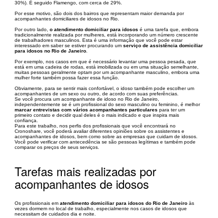
30%). É seguido Flamengo, com cerca de 29%.
Por esse motivo, são dois dos bairros que representam maior demanda por
acompanhantes domiciliares de idosos no Rio.
Por outro lado,
o atendimento domiciliar para idosos
é uma tarefa que, embora
tradicionalmente realizada por mulheres, está incorporando um número crescente
de trabalhadores masculinos. Esta é uma informação que você pode estar
interessado em saber se estiver procurando um
serviço de assistência domiciliar
para idosos no Rio de Janeiro
.
Por exemplo, nos casos em que é necessário levantar uma pessoa pesada, que
está em uma cadeira de rodas, está imobilizada ou em uma situação semelhante,
muitas pessoas geralmente optam por um acompanhante masculino, embora uma
mulher forte também possa fazer essa função.
Obviamente, para se sentir mais confortável, o idoso também pode escolher um
acompanhantes de um sexo ou outro, de acordo com suas preferências.
Se você procura um acompanhante de idoso no Rio de Janeiro, ​​
independentemente se é um profissional do sexo masculino ou feminino, é melhor
marcar entrevistas com vários acompanhantes particulares
para ter um
primeiro contato e decidir qual deles é o mais indicado e que inspira mais
confiança.
Para este trabalho, nos perfis dos profissionais que você encontrará no
Cronoshare, você poderá avaliar diferentes opiniões sobre os assistentes e
acompanhantes de idosos, bem como sobre as empresas que cuidam de idosos.
Você pode verificar com antecedência se são pessoas legítimas e também pode
comparar os preços de seus serviços.
Tarefas mais realizadas por
acompanhantes de idosos
Os profissionais em
atendimento domiciliar para idosos do Rio de Janeiro
às
vezes dormem no local de trabalho, especialmente nos casos de idosos que
necessitam de cuidados dia e noite.