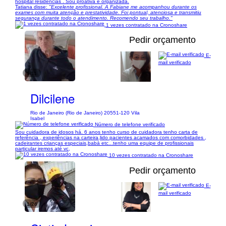
hospital residências . Sou proativa e organizada.
Tatiana disse:
"Excelente profissional. A Fabiane me acompanhou durante os
exames com muita atenção e prestatividade. Foi pontual, atenciosa e transmitiu
segurança durante todo o atendimento. Recomendo seu trabalho."
1 vezes contratado na Cronoshare
Pedir orçamento
E-
mail verificado
1/11
Dilcilene
Rio de Janeiro (Rio de Janeiro) 20551-120 Vila
Isabel
Número de telefone verificado
Sou cuidadora de idosos há. 6 anos tenho curso de cuidadora tenho carta de
referência , experiências na carteira,lido pacientes acamados com comorbidades ,
cadeirantes crianças especiais,babá etc...tenho uma equipe de profissionais
particular iremos até vc,
10 vezes contratado na Cronoshare
Pedir orçamento
E-
mail verificado
1/26