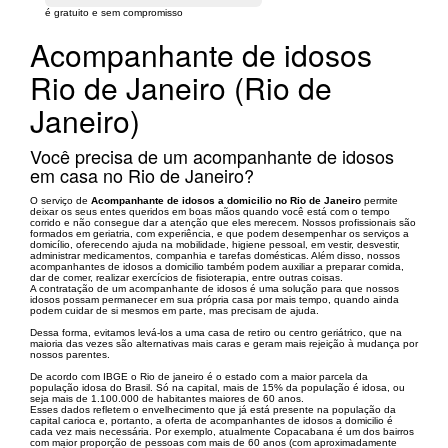
é gratuito e sem compromisso
Acompanhante de idosos
Rio de Janeiro (Rio de
Janeiro)
Você precisa de um acompanhante de idosos
em casa no Rio de Janeiro?
O serviço de
Acompanhante de idosos a domicilio no Rio de Janeiro
permite
deixar os seus entes queridos em boas mãos quando você está com o tempo
corrido e não consegue dar a atenção que eles merecem. Nossos profissionais são
formados em geriatria, com experiência, e que podem desempenhar os serviços a
domicílio, oferecendo ajuda na mobilidade, higiene pessoal, em vestir, desvestir,
administrar medicamentos, companhia e tarefas domésticas. Além disso, nossos
acompanhantes de idosos a domicilio também podem auxiliar a preparar comida,
dar de comer, realizar exercícios de fisioterapia, entre outras coisas.
A contratação de um acompanhante de idosos é uma solução para que nossos
idosos possam permanecer em sua própria casa por mais tempo, quando ainda
podem cuidar de si mesmos em parte, mas precisam de ajuda.
Dessa forma, evitamos levá-los a uma casa de retiro ou centro geriátrico, que na
maioria das vezes são alternativas mais caras e geram mais rejeição à mudança por
nossos parentes.
De acordo com IBGE o Rio de janeiro é o estado com a maior parcela da
população idosa do Brasil. Só na capital, mais de 15% da população é idosa, ou
seja mais de 1.100.000 de habitantes maiores de 60 anos.
Esses dados refletem o envelhecimento que já está presente na população da
capital carioca e, portanto, a oferta de acompanhantes de idosos a domicilio é
cada vez mais necessária. Por exemplo, atualmente Copacabana é um dos bairros
com maior proporção de pessoas com mais de 60 anos (com aproximadamente