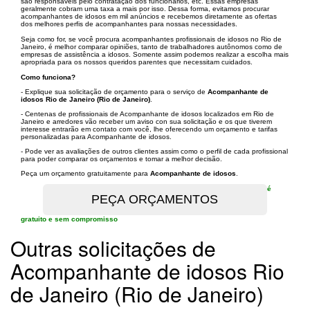
são responsáveis ​​pelo contratação dos funcionários, etc. Essas empresas
geralmente cobram uma taxa a mais por isso. Dessa forma, evitamos procurar
acompanhantes de idosos em mil anúncios e recebemos diretamente as ofertas
dos melhores perfis de acompanhantes para nossas necessidades.
Seja como for, se você procura acompanhantes profissionais de idosos no Rio de
Janeiro, ​​é melhor comparar opiniões, tanto de trabalhadores autônomos como de
empresas de assistência a idosos. Somente assim podemos realizar a escolha mais
apropriada para os nossos queridos parentes que necessitam cuidados.
Como funciona?
- Explique sua solicitação de orçamento para o serviço de
Acompanhante de
idosos Rio de Janeiro (Rio de Janeiro)
.
- Centenas de profissionais de Acompanhante de idosos localizados em Rio de
Janeiro e arredores vão receber um aviso con sua solicitação e os que tiverem
interesse entrarão em contato com você, lhe oferecendo um orçamento e tarifas
personalizadas para Acompanhante de idosos.
- Pode ver as avaliações de outros clientes assim como o perfil de cada profissional
para poder comparar os orçamentos e tomar a melhor decisão.
Peça um orçamento gratuitamente para
Acompanhante de idosos
.
é
gratuito e sem compromisso
Outras solicitações de
Acompanhante de idosos Rio
de Janeiro (Rio de Janeiro)