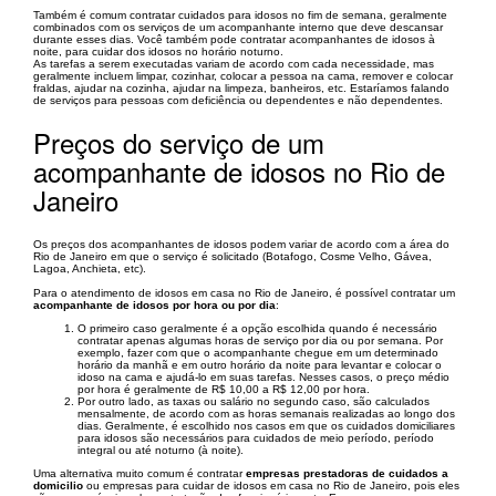
Também é comum contratar cuidados para idosos no fim de semana, geralmente
combinados com os serviços de um acompanhante interno que deve descansar
durante esses dias. Você também pode contratar acompanhantes de idosos à
noite, para cuidar dos idosos no horário noturno.
As tarefas a serem executadas variam de acordo com cada necessidade, mas
geralmente incluem limpar, cozinhar, colocar a pessoa na cama, remover e colocar
fraldas, ajudar na cozinha, ajudar na limpeza, banheiros, etc. Estaríamos falando
de serviços para pessoas com deficiência ou dependentes e não dependentes.
Preços do serviço de um
acompanhante de idosos no Rio de
Janeiro
Os preços dos acompanhantes de idosos podem variar de acordo com a área do
Rio de Janeiro em que o serviço é solicitado (Botafogo, Cosme Velho, Gávea,
Lagoa, Anchieta, etc).
Para o atendimento de idosos em casa no Rio de Janeiro, ​​é possível contratar um
acompanhante de idosos por hora ou por dia
:
O primeiro caso geralmente é a opção escolhida quando é necessário
contratar apenas algumas horas de serviço por dia ou por semana. Por
exemplo, fazer com que o acompanhante chegue em um determinado
horário da manhã e em outro horário da noite para levantar e colocar o
idoso na cama e ajudá-lo em suas tarefas. Nesses casos, o preço médio
por hora é geralmente de R$ 10,00 a R$ 12,00 por hora.
Por outro lado, as taxas ou salário no segundo caso, são calculados
mensalmente, de acordo com as horas semanais realizadas ao longo dos
dias. Geralmente, é escolhido nos casos em que os cuidados domiciliares
para idosos são necessários para cuidados de meio período, período
integral ou até noturno (à noite).
Uma alternativa muito comum é contratar
empresas prestadoras de cuidados a
domicilio
ou empresas para cuidar de idosos em casa no Rio de Janeiro, ​​pois eles