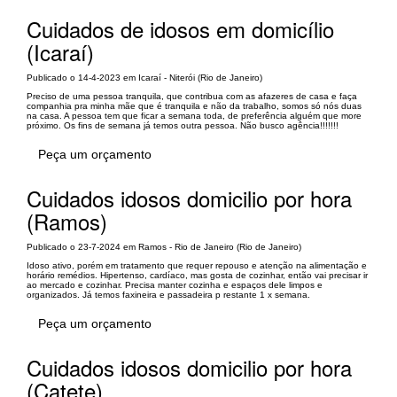
Cuidados de idosos em domicílio
(Icaraí)
Publicado o 14-4-2023 em Icaraí - Niterói (Rio de Janeiro)
Preciso de uma pessoa tranquila, que contribua com as afazeres de casa e faça
companhia pra minha mãe que é tranquila e não da trabalho, somos só nós duas
na casa. A pessoa tem que ficar a semana toda, de preferência alguém que more
próximo. Os fins de semana já temos outra pessoa. Não busco agência!!!!!!!
Peça um orçamento
Cuidados idosos domicilio por hora
(Ramos)
Publicado o 23-7-2024 em Ramos - Rio de Janeiro (Rio de Janeiro)
Idoso ativo, porém em tratamento que requer repouso e atenção na alimentação e
horário remédios. Hipertenso, cardíaco, mas gosta de cozinhar, então vai precisar ir
ao mercado e cozinhar. Precisa manter cozinha e espaços dele limpos e
organizados. Já temos faxineira e passadeira p restante 1 x semana.
Peça um orçamento
Cuidados idosos domicilio por hora
(Catete)