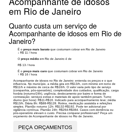
Acompanhante de idosos
em Rio de Janeiro
Quanto custa um serviço de
Acompanhante de idosos em Rio de
Janeiro?
É o
preço mais barato
que costumam cobrar em Rio de Janeiro
↓
R$ 11
/
hora
O
preço médio
em Rio de Janeiro é de
R$ 13
/
hora
É o
preço mais caro
que costumam cobrar em Rio de Janeiro
↑
R$ 16
/
hora
Acompanhante de idosos no Rio de Janeiro: entenda os preços e o que
influencia. No município, a média gira em R$13/h, com mínimo em torno de
R$11/h e máximo de cerca de R$16/h. O valor varia pelo tipo de serviço
(companhia, pós-operatório), complexidade dos cuidados, qualificação, carga
horária (noturno/24h), urgência, deslocamento por bairro e forma de
contratação; serviços extras e materiais de apoio também pesam. Turno
diurno (por hora): R$11-R$16. Indicado para acompanhamento leve; média
R$13/h. Diária 8h: R$88-R$128. Rotina, medicação assistida e refeições
simples. Plantão noturno 12h: R$132-R$192. Pode ter adicional por
vigilância contínua. Plantão 24h: R$264-R$384. Casos com demência ou
pós-operatório elevam o custo. Precisa comparar profissionais? Peça um
orçamento de Acompanhante de idosos no Rio de Janeiro.