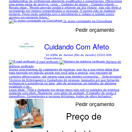
multidisciplinar de profissionais altamente qualificados e experimentes. Oferecemos
uma ampla gama de serviços, como: - Cuidador de idosos, - Cuidador infantil -...
Renata disse:
"Recebi atenção cordial e eficiente da Sra Viviane, mas não firmei a
contratação por motivos extraordinários e pessoais. O serviço não se realizará,
portanto. Fquei muito satisfeita com o atendimento e voltarei a solicitar outros
serviços em momento futuro."
11 vezes contratado na Cronoshare
Pedir orçamento
Cuidando Com Afeto
10 (4)
Rio de Janeiro (Rio de Janeiro) 22031-000
Copacabana
E-mail verificado
Número de
telefone verificado
Somos uma empresa de cuidadores de pessoas, que faz a sua rotina diária ficar
mais tranquila em relação aquele que você ama e aprecia, que precisam de
cuidados diferenciados, até mesmo para uma simples companhia. Selecionamos
Técnicos de Enfermagem e Cuidadores de pessoas, baseados em sua formação
profissional e experiência na área, afim de apresentar um trabalho de altíssima
qualidade e de...
Laura disse:
"Feliz e realizada por deixar meus pais sob os cuidados da empresa
cuidando com afeto. Realmente, com afeto de verdade. O trabalho de vocês é
maravilhoso. Competentes e pessoas finíssimas. Indico de olhos fechados!"
Pedir orçamento
Preço de
1/8