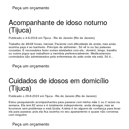
Peça um orçamento
Acompanhante de idoso noturno
(Tijuca)
Publicado o 4-9-2019 em Tijuca - Rio de Janeiro (Rio de Janeiro)
Trabalho de 48/48 horas, mensal. Paciente com dificuldade de andar, mas anda
sozinha para ir ao banheiro. Princípio de alzheimer.. Só vê tv ou faz palavras
cruzadas. É necessários fazer outras atividades com ela,: dominó, bingo, baralho
ou outros jogos que trabalhem a memória preferencialmente. Mediicamentos
controlados são administrados pela enfermeiras do asilo onde ela está. Só é...
Peça um orçamento
Cuidados de idosos em domicílio
(Tijuca)
Publicado o 29-8-2023 em Tijuca - Rio de Janeiro (Rio de Janeiro)
Estou pesquisando acompanhantes para passear com minha mãe 1 ou 2 vezes na
semana. Ela tem 82 anos e é totalmente independente, anda devagar, mas se
locomove sem problemas e está lúcida. A ideia é ter alguem de confiança para levar
ela para passear, pois ela fica sozinha no seu apartamento e quase não conversa
com ninguém.
Peça um orçamento