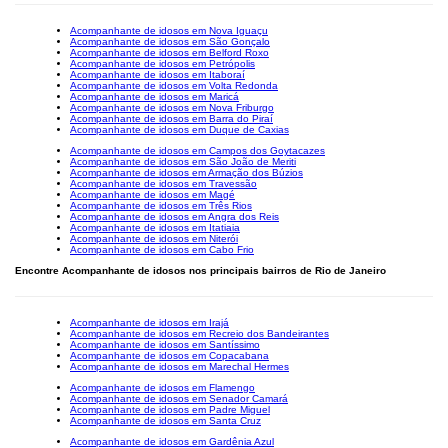
Acompanhante de idosos em Nova Iguaçu
Acompanhante de idosos em São Gonçalo
Acompanhante de idosos em Belford Roxo
Acompanhante de idosos em Petrópolis
Acompanhante de idosos em Itaboraí
Acompanhante de idosos em Volta Redonda
Acompanhante de idosos em Maricá
Acompanhante de idosos em Nova Friburgo
Acompanhante de idosos em Barra do Piraí
Acompanhante de idosos em Duque de Caxias
Acompanhante de idosos em Campos dos Goytacazes
Acompanhante de idosos em São João de Meriti
Acompanhante de idosos em Armação dos Búzios
Acompanhante de idosos em Travessão
Acompanhante de idosos em Magé
Acompanhante de idosos em Três Rios
Acompanhante de idosos em Angra dos Reis
Acompanhante de idosos em Itatiaia
Acompanhante de idosos em Niterói
Acompanhante de idosos em Cabo Frio
Encontre Acompanhante de idosos nos principais bairros de Rio de Janeiro
Acompanhante de idosos em Irajá
Acompanhante de idosos em Recreio dos Bandeirantes
Acompanhante de idosos em Santíssimo
Acompanhante de idosos em Copacabana
Acompanhante de idosos em Marechal Hermes
Acompanhante de idosos em Flamengo
Acompanhante de idosos em Senador Camará
Acompanhante de idosos em Padre Miguel
Acompanhante de idosos em Santa Cruz
Acompanhante de idosos em Gardênia Azul