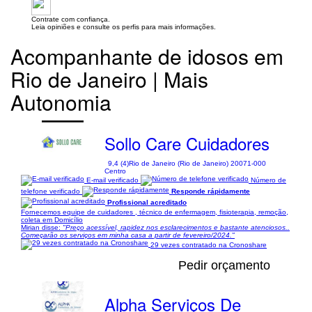
Contrate com confiança.
Leia opiniões e consulte os perfis para mais informações.
Acompanhante de idosos em
Rio de Janeiro | Mais
Autonomia
Sollo Care Cuidadores
9,4 (4)
Rio de Janeiro (Rio de Janeiro) 20071-000
Centro
E-mail verificado
Número de
telefone verificado
Responde rápidamente
Profissional acreditado
Fornecemos equipe de cuidadores , técnico de enfermagem, fisioterapia, remoção,
coleta em Domicílio
Mirian disse:
"Preço acessível, rapidez nos esclarecimentos e bastante atenciosos..
Começarão os serviços em minha casa a partir de fevereiro/2024."
29 vezes contratado na Cronoshare
Pedir orçamento
Alpha Serviços De