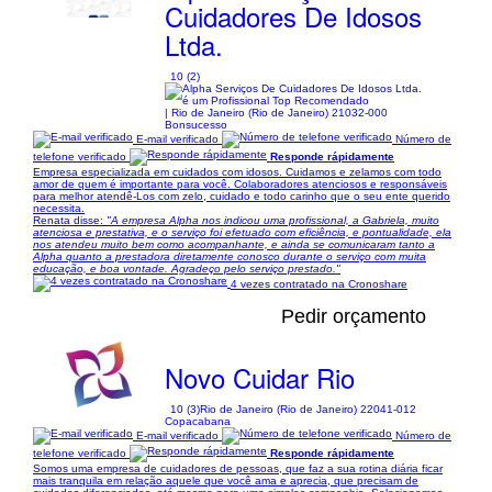
Cuidadores De Idosos
Ltda.
10 (2)
| Rio de Janeiro (Rio de Janeiro) 21032-000
Bonsucesso
E-mail verificado
Número de
telefone verificado
Responde rápidamente
Empresa especializada em cuidados com idosos. Cuidamos e zelamos com todo
amor de quem é importante para você. Colaboradores atenciosos e responsáveis
para melhor atendê-Los com zelo, cuidado e todo carinho que o seu ente querido
necessita.
Renata disse:
"A empresa Alpha nos indicou uma profissional, a Gabriela, muito
atenciosa e prestativa, e o serviço foi efetuado com eficiência, e pontualidade, ela
nos atendeu muito bem como acompanhante, e ainda se comunicaram tanto a
Alpha quanto a prestadora diretamente conosco durante o serviço com muita
educação, e boa vontade. Agradeço pelo serviço prestado."
4 vezes contratado na Cronoshare
Pedir orçamento
Novo Cuidar Rio
10 (3)
Rio de Janeiro (Rio de Janeiro) 22041-012
Copacabana
E-mail verificado
Número de
telefone verificado
Responde rápidamente
Somos uma empresa de cuidadores de pessoas, que faz a sua rotina diária ficar
mais tranquila em relação aquele que você ama e aprecia, que precisam de