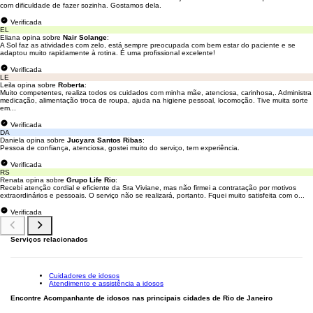
com dificuldade de fazer sozinha. Gostamos dela.
Verificada
EL
Eliana opina sobre
Nair Solange
:
A Sol faz as atividades com zelo, está sempre preocupada com bem estar do paciente e se
adaptou muito rapidamente à rotina. É uma profissional excelente!
Verificada
LE
Leila opina sobre
Roberta
:
Muito competentes, realiza todos os cuidados com minha mãe, atenciosa, carinhosa,. Administra
medicação, alimentação troca de roupa, ajuda na higiene pessoal, locomoção. Tive muita sorte
em...
Verificada
DA
Daniela opina sobre
Jucyara Santos Ribas
:
Pessoa de confiança, atenciosa, gostei muito do serviço, tem experiência.
Verificada
RS
Renata opina sobre
Grupo Life Rio
:
Recebi atenção cordial e eficiente da Sra Viviane, mas não firmei a contratação por motivos
extraordinários e pessoais. O serviço não se realizará, portanto. Fquei muito satisfeita com o...
Verificada
Serviços relacionados
Cuidadores de idosos
Atendimento e assistência a idosos
Encontre Acompanhante de idosos nas principais cidades de Rio de Janeiro