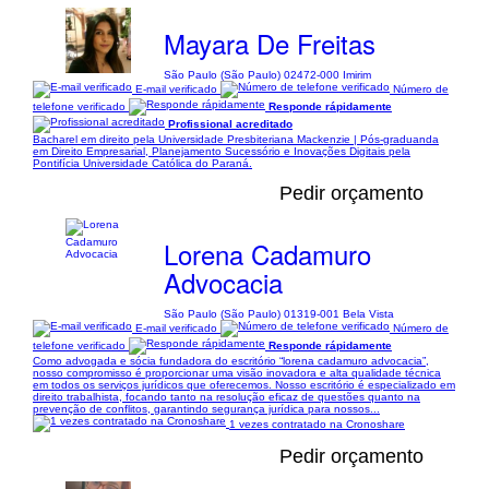
Mayara De Freitas
São Paulo (São Paulo) 02472-000 Imirim
E-mail verificado
Número de
telefone verificado
Responde rápidamente
Profissional acreditado
Bacharel em direito pela Universidade Presbiteriana Mackenzie | Pós-graduanda
em Direito Empresarial, Planejamento Sucessório e Inovações Digitais pela
Pontifícia Universidade Católica do Paraná.
Pedir orçamento
Lorena Cadamuro
Advocacia
São Paulo (São Paulo) 01319-001 Bela Vista
E-mail verificado
Número de
telefone verificado
Responde rápidamente
Como advogada e sócia fundadora do escritório “lorena cadamuro advocacia”,
nosso compromisso é proporcionar uma visão inovadora e alta qualidade técnica
em todos os serviços jurídicos que oferecemos. Nosso escritório é especializado em
direito trabalhista, focando tanto na resolução eficaz de questões quanto na
prevenção de conflitos, garantindo segurança jurídica para nossos...
1 vezes contratado na Cronoshare
Pedir orçamento