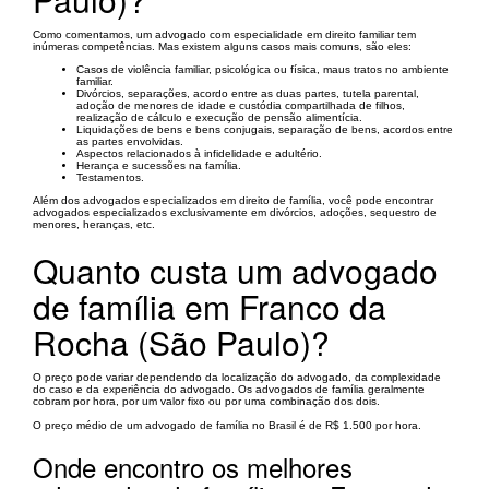
Como comentamos, um advogado com especialidade em direito familiar tem
inúmeras competências. Mas existem alguns casos mais comuns, são eles:
Casos de violência familiar, psicológica ou física, maus tratos no ambiente
familiar.
Divórcios, separações, acordo entre as duas partes, tutela parental,
adoção de menores de idade e custódia compartilhada de filhos,
realização de cálculo e execução de pensão alimentícia.
Liquidações de bens e bens conjugais, separação de bens, acordos entre
as partes envolvidas.
Aspectos relacionados à infidelidade e adultério.
Herança e sucessões na família.
Testamentos.
Além dos advogados especializados em direito de família, você pode encontrar
advogados especializados exclusivamente em divórcios, adoções, sequestro de
menores, heranças, etc.
Quanto custa um advogado
de família em Franco da
Rocha (São Paulo)?
O preço pode variar dependendo da localização do advogado, da complexidade
do caso e da experiência do advogado. Os advogados de família geralmente
cobram por hora, por um valor fixo ou por uma combinação dos dois.
O preço médio de um advogado de família no Brasil é de R$ 1.500 por hora.
Onde encontro os melhores