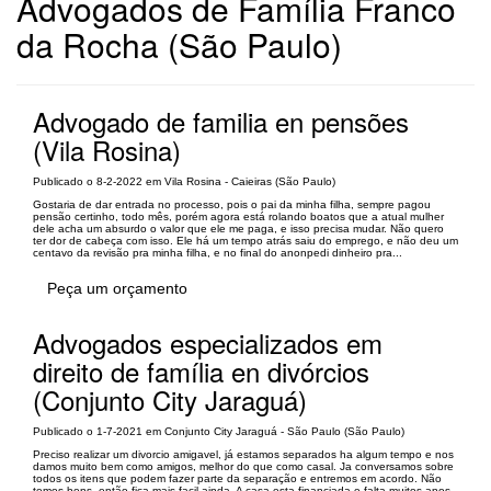
Advogados de Família Franco
da Rocha (São Paulo)
Advogado de familia en pensões
(Vila Rosina)
Publicado o 8-2-2022 em Vila Rosina - Caieiras (São Paulo)
Gostaria de dar entrada no processo, pois o pai da minha filha, sempre pagou
pensão certinho, todo mês, porém agora está rolando boatos que a atual mulher
dele acha um absurdo o valor que ele me paga, e isso precisa mudar. Não quero
ter dor de cabeça com isso. Ele há um tempo atrás saiu do emprego, e não deu um
centavo da revisão pra minha filha, e no final do anonpedi dinheiro pra...
Peça um orçamento
Advogados especializados em
direito de família en divórcios
(Conjunto City Jaraguá)
Publicado o 1-7-2021 em Conjunto City Jaraguá - São Paulo (São Paulo)
Preciso realizar um divorcio amigavel, já estamos separados ha algum tempo e nos
damos muito bem como amigos, melhor do que como casal. Ja conversamos sobre
todos os itens que podem fazer parte da separação e entremos em acordo. Não
temos bens, então fica mais facil ainda. A casa esta financiada e falta muitos anos