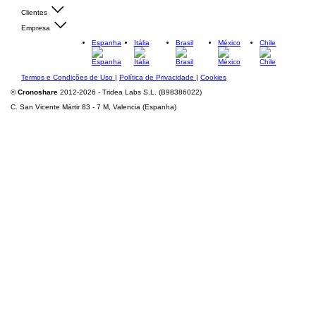
Clientes
Empresa
Espanha
Itália
Brasil
México
Chile
Termos e Condições de Uso
|
Política de Privacidade
|
Cookies
©
Cronoshare
2012-2026 - Tridea Labs S.L. (B98386022)
C. San Vicente Mártir 83 - 7 M, Valencia (Espanha)