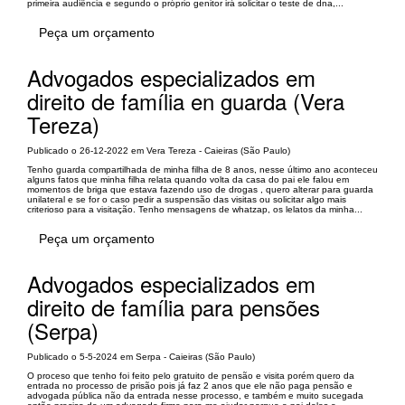
primeira audiência e segundo o próprio genitor irá solicitar o teste de dna,...
Peça um orçamento
Advogados especializados em
direito de família en guarda (Vera
Tereza)
Publicado o 26-12-2022 em Vera Tereza - Caieiras (São Paulo)
Tenho guarda compartilhada de minha filha de 8 anos, nesse último ano aconteceu
alguns fatos que minha filha relata quando volta da casa do pai ele falou em
momentos de briga que estava fazendo uso de drogas , quero alterar para guarda
unilateral e se for o caso pedir a suspensão das visitas ou solicitar algo mais
criterioso para a visitação. Tenho mensagens de whatzap, os lelatos da minha...
Peça um orçamento
Advogados especializados em
direito de família para pensões
(Serpa)
Publicado o 5-5-2024 em Serpa - Caieiras (São Paulo)
O proceso que tenho foi feito pelo gratuito de pensão e visita porém quero da
entrada no processo de prisão pois já faz 2 anos que ele não paga pensão e
advogada pública não da entrada nesse processo, e também e muito sucegada