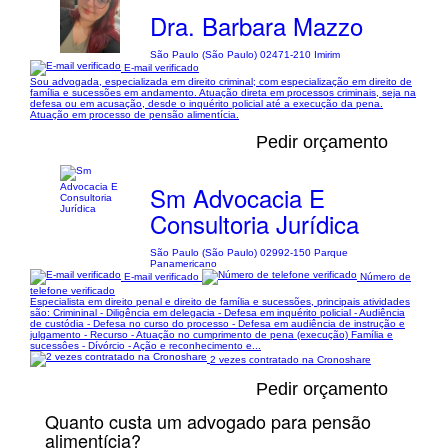
Dra. Barbara Mazzo
São Paulo (São Paulo) 02471-210 Imirim
E-mail verificado
Sou advogada, especializada em direito criminal; com especialização em direito de
família e sucessões em andamento. Atuação direta em processos criminais, seja na
defesa ou em acusação, desde o inquérito policial até a execução da pena.
Atuação em processo de pensão alimentícia.
Pedir orçamento
Sm Advocacia E
Consultoria Jurídica
São Paulo (São Paulo) 02992-150 Parque
Panamericano
E-mail verificado
Número de
telefone verificado
Especialista em direito penal e direito de família e sucessões, principais atividades
são: Crimininal - Diligência em delegacia - Defesa em inquérito policial - Audiência
de custódia - Defesa no curso do processo - Defesa em audiência de instrução e
julgamento - Recurso - Atuação no cumprimento de pena (execução) Família e
sucessôes - Dívórcio - Ação e reconhecimento e...
2 vezes contratado na Cronoshare
Pedir orçamento
Quanto custa um advogado para pensão
alimentícia?