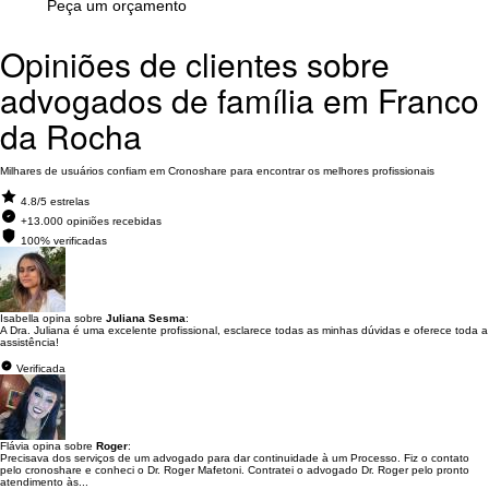
Peça um orçamento
Opiniões de clientes sobre
advogados de família em Franco
da Rocha
Milhares de usuários confiam em Cronoshare para encontrar os melhores profissionais
4.8/5 estrelas
+13.000 opiniões recebidas
100% verificadas
Isabella opina sobre
Juliana Sesma
:
A Dra. Juliana é uma excelente profissional, esclarece todas as minhas dúvidas e oferece toda a
assistência!
Verificada
Flávia opina sobre
Roger
:
Precisava dos serviços de um advogado para dar continuidade à um Processo. Fiz o contato
pelo cronoshare e conheci o Dr. Roger Mafetoni. Contratei o advogado Dr. Roger pelo pronto
atendimento às...