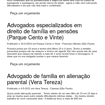
ficou combinado que eu providenciaria a viajem da minha filha com os custos de
passaporte e passagens, ela sendo menor de idade , agora a mãe vem colocando
dificuldades e diz que não fará mais o combinado.
Peça um orçamento
Advogados especializados em
direito de família en pensões
(Parque Cento e Vinte)
Publicado o 16-3-2024 em Parque Cento e Vinte - Francisco Morato (São Paulo)
Ficamos juntos por 18 anos e temos dois filhos 10 e 4 anos. Tenho a medida
preventiva porque ele me amaçou e tentou me agredir. Ele não queria sair de casa
descobrir que estava me traindo a mais de 2 anos recebi fotos e mensagens. E
disse que eu era obrigada aceitar o que estava fazendo
Peça um orçamento
Advogado de familia en alienação
parental (Vera Tereza)
Publicado o 4-5-2021 em Vera Tereza - Caieiras (São Paulo)
Quero pedir alienação parental .. Tenho direito de ver meu filho de 15 em 15 dias e
ame se mudou para outro estado dificultando minhas visitas .. Se mudou devido
trabalha do novo namorado dela . A distância ficou a mais de 850 km