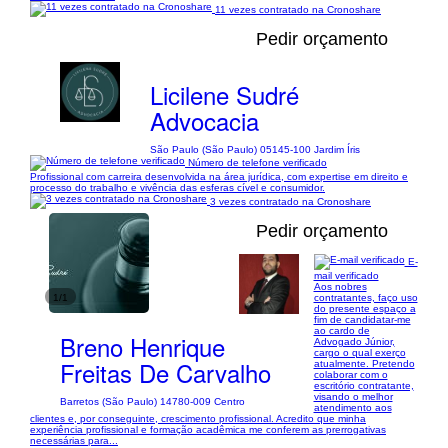
11 vezes contratado na Cronoshare
Pedir orçamento
Licilene Sudré
Advocacia
São Paulo (São Paulo) 05145-100 Jardim Íris
Número de telefone verificado
Profissional com carreira desenvolvida na área jurídica, com expertise em direito e
processo do trabalho e vivência das esferas cível e consumidor.
3 vezes contratado na Cronoshare
Pedir orçamento
E-
mail verificado
Aos nobres
1/1
contratantes, faço uso
do presente espaço a
fim de candidatar-me
ao cardo de
Breno Henrique
Advogado Júnior,
cargo o qual exerço
Freitas De Carvalho
atualmente. Pretendo
colaborar com o
escritório contratante,
visando o melhor
Barretos (São Paulo) 14780-009 Centro
atendimento aos
clientes e, por conseguinte, crescimento profissional. Acredito que minha
experiência profissional e formação acadêmica me conferem as prerrogativas
necessárias para...