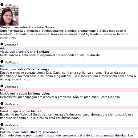
Verificada
Sheyla opina sobre
Francisca Nunes
:
Super simpática e atenciosa! Profissional me atendeu prontamente é 2 dias meu caso foi
resolvido! Contratem seus serviços! Não vão se arrepender! Agilidade e descrição Indico e
sempre vou...
Verificada
AA
Alecia opina sobre
Carla Santiago
:
Muito solicita e está sempre disponível pra responder qualquer dúvida.
Verificada
ML
Maria opina sobre
Carla Santiago
:
Desde o primeiro contato com a Dra. Carla, senti uma confiança enorme. Ela ainda está
trabalhando no meu caso e só tenho a agradecer. Ela é merecedora e representa com honra o
título que carrega....
Verificada
MD
Marcio opina sobre
Matheus Leite
:
Demonstrou preocupação em resolver o problema. Não se preo cupou com Dinheiro
Verificada
HA
Hamilton opina sobre
Maria S.
:
Excelente profissional! Se dedica com muita eficiência no caso, deixando o cliente satisfeito e
tranquilo sabendo que sua causa está em ótimas nãos
Verificada
PA
Paloma opina sobre
Oliveira Advocacia
:
Leonardo sempre pronto para nos atender, sempre nos tirando todas as nossas duvidas. Um