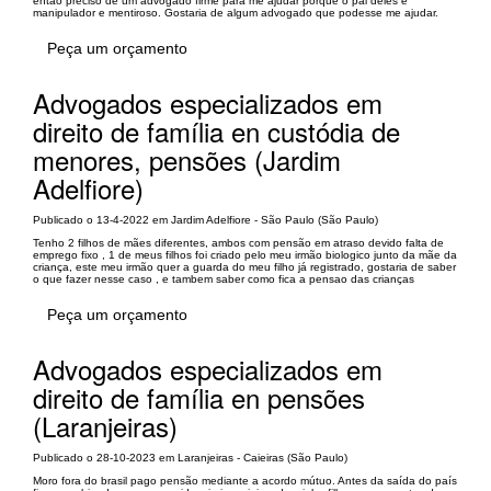
então preciso de um advogado firme para me ajudar porque o pai deles e
manipulador e mentiroso. Gostaria de algum advogado que podesse me ajudar.
Peça um orçamento
Advogados especializados em
direito de família en custódia de
menores, pensões (Jardim
Adelfiore)
Publicado o 13-4-2022 em Jardim Adelfiore - São Paulo (São Paulo)
Tenho 2 filhos de mães diferentes, ambos com pensão em atraso devido falta de
emprego fixo , 1 de meus filhos foi criado pelo meu irmão biologico junto da mãe da
criança, este meu irmão quer a guarda do meu filho já registrado, gostaria de saber
o que fazer nesse caso , e tambem saber como fica a pensao das crianças
Peça um orçamento
Advogados especializados em
direito de família en pensões
(Laranjeiras)
Publicado o 28-10-2023 em Laranjeiras - Caieiras (São Paulo)
Moro fora do brasil pago pensão mediante a acordo mútuo. Antes da saída do país