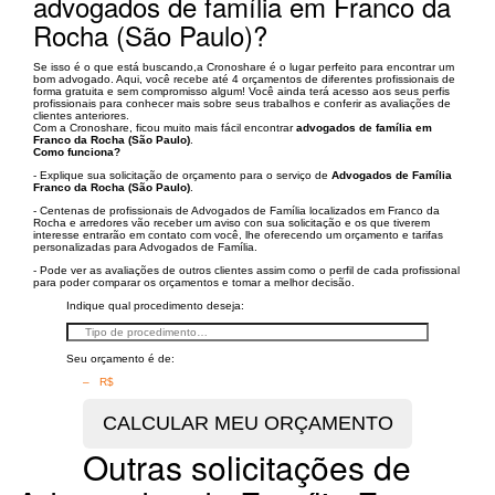
advogados de família em Franco da
Rocha (São Paulo)?
Se isso é o que está buscando,a Cronoshare é o lugar perfeito para encontrar um
bom advogado. Aqui, você recebe até 4 orçamentos de diferentes profissionais de
forma gratuita e sem compromisso algum! Você ainda terá acesso aos seus perfis
profissionais para conhecer mais sobre seus trabalhos e conferir as avaliações de
clientes anteriores.
Com a Cronoshare, ficou muito mais fácil encontrar
advogados de família em
Franco da Rocha (São Paulo)
.
Como funciona?
- Explique sua solicitação de orçamento para o serviço de
Advogados de Família
Franco da Rocha (São Paulo)
.
- Centenas de profissionais de Advogados de Família localizados em Franco da
Rocha e arredores vão receber um aviso con sua solicitação e os que tiverem
interesse entrarão em contato com você, lhe oferecendo um orçamento e tarifas
personalizadas para Advogados de Família.
- Pode ver as avaliações de outros clientes assim como o perfil de cada profissional
para poder comparar os orçamentos e tomar a melhor decisão.
Indique qual procedimento deseja:
Seu orçamento é de:
– R$
Outras solicitações de