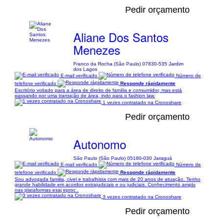
Pedir orçamento
Aliane Dos Santos
Menezes
Franco da Rocha (São Paulo) 07830-535 Jardim
dos Lagos
E-mail verificado
Número de
telefone verificado
Responde rápidamente
Escritório voltado para a área de direito de família e consumidor, mas está
passando por uma transição de área, indo para o fashion law.
1 vezes contratado na Cronoshare
Pedir orçamento
Autonomo
São Paulo (São Paulo) 05180-030 Jaraguá
E-mail verificado
Número de
telefone verificado
Responde rápidamente
Sou advogada familia, civel e trabalhista com mais de 20 anos de atuação. Tenho
grande habilidade em acordos extrajudiciais e ou judiciais. Conhecimento amplo
nas plataformas esaj eproc .
3 vezes contratado na Cronoshare
Pedir orçamento