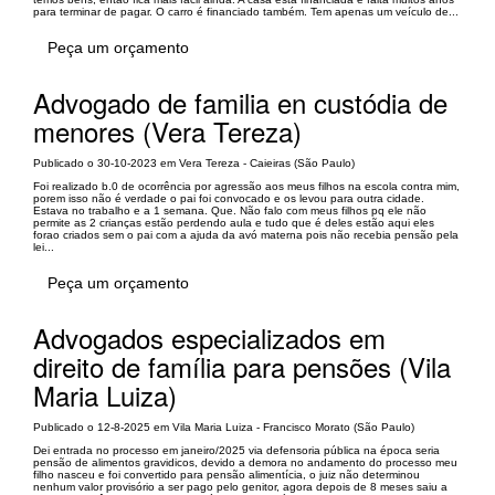
para terminar de pagar. O carro é financiado também. Tem apenas um veículo de...
Peça um orçamento
Advogado de familia en custódia de
menores (Vera Tereza)
Publicado o 30-10-2023 em Vera Tereza - Caieiras (São Paulo)
Foi realizado b.0 de ocorrência por agressão aos meus filhos na escola contra mim,
porem isso não é verdade o pai foi convocado e os levou para outra cidade.
Estava no trabalho e a 1 semana. Que. Não falo com meus filhos pq ele não
permite as 2 crianças estão perdendo aula e tudo que é deles estão aqui eles
forao criados sem o pai com a ajuda da avó materna pois não recebia pensão pela
lei...
Peça um orçamento
Advogados especializados em
direito de família para pensões (Vila
Maria Luiza)
Publicado o 12-8-2025 em Vila Maria Luiza - Francisco Morato (São Paulo)
Dei entrada no processo em janeiro/2025 via defensoria pública na época seria
pensão de alimentos gravidicos, devido a demora no andamento do processo meu
filho nasceu e foi convertido para pensão alimentícia, o juiz não determinou
nenhum valor provisório a ser pago pelo genitor, agora depois de 8 meses saiu a