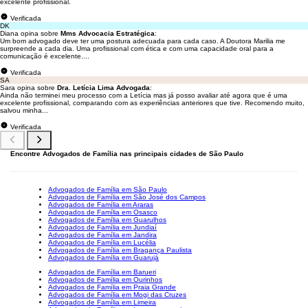
excelente profissional.
Verificada
DK
Diana opina sobre
Mms Advocacia Estratégica
:
Um bom advogado deve ter uma postura adecuada para cada caso. A Doutora Marilia me
surpreende a cada dia. Uma profissional com ética e com uma capacidade oral para a
comunicação é excelente....
Verificada
SA
Sara opina sobre
Dra. Letícia Lima Advogada
:
Ainda não terminei meu processo com a Letícia mas já posso avaliar até agora que é uma
excelente profissional, comparando com as experiências anteriores que tive. Recomendo muito,
salvou minha...
Verificada
Encontre Advogados de Família nas principais cidades de São Paulo
Advogados de Família em São Paulo
Advogados de Família em São José dos Campos
Advogados de Família em Araras
Advogados de Família em Osasco
Advogados de Família em Guarulhos
Advogados de Família em Jundiaí
Advogados de Família em Jandira
Advogados de Família em Lucélia
Advogados de Família em Bragança Paulista
Advogados de Família em Guarujá
Advogados de Família em Barueri
Advogados de Família em Ourinhos
Advogados de Família em Praia Grande
Advogados de Família em Mogi das Cruzes
Advogados de Família em Limeira