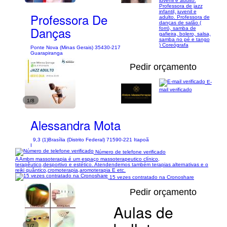
juvenil e adulto.
Professora de jazz
infantil, juvenil e
Professora De
adulto. Professora de
danças de salão (
Danças
forró, samba de
gafieira, bolero, salsa,
samba no pé e tango
) Coreógrafa
Ponte Nova (Minas Gerais) 35430-217
Guarapiranga
Pedir orçamento
E-
mail verificado
1/8
Alessandra Mota
9,3 (1)
Brasília (Distrito Federal) 71590-221 Itapoã
I
Número de telefone verificado
A Ambm massoterapia é um espaço massoterapeutico clínico,
terapêutico,desportivo e estético. Atendendemos também terapias alternativas e o
reiki quântico,cromoterapia,aromoterapia E etc.
15 vezes contratado na Cronoshare
Pedir orçamento
Aulas de
1/7