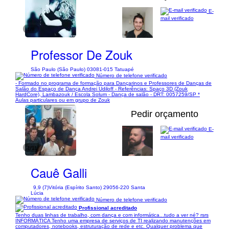
E-
mail verificado
1/8
Professor De Zouk
São Paulo (São Paulo) 03081-015 Tatuapé
Número de telefone verificado
- Formado no programa de formação para Dançarinos e Professores de Danças de
Salão do Espaço de Dança Andrei Udiloff - Referências: Spaço 3D (Zouk
HardCore), Lambazouk / Escola Solum - Dança de salão - DRT: 0057259/SP *
Aulas particulares ou em grupo de Zouk
Pedir orçamento
E-
mail verificado
1/11
Cauê Galli
9,9 (7)
Vitória (Espírito Santo) 29056-220 Santa
Lúcia
Número de telefone verificado
Profissional acreditado
Tenho duas linhas de trabalho, com dança e com informática...tudo a ver né? rsrs
INFORMÁTICA Tenho uma empresa de serviços de TI realizando manutenções em
computadores, notebooks, estruturação de rede e etc. Qualquer problema que