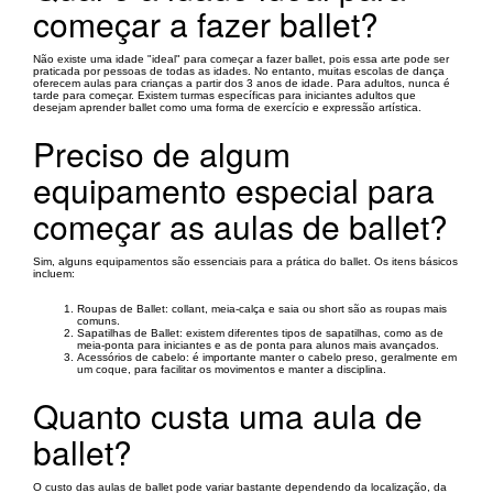
começar a fazer ballet?
Não existe uma idade "ideal" para começar a fazer ballet, pois essa arte pode ser
praticada por pessoas de todas as idades. No entanto, muitas escolas de dança
oferecem aulas para crianças a partir dos 3 anos de idade. Para adultos, nunca é
tarde para começar. Existem turmas específicas para iniciantes adultos que
desejam aprender ballet como uma forma de exercício e expressão artística.
Preciso de algum
equipamento especial para
começar as aulas de ballet?
Sim, alguns equipamentos são essenciais para a prática do ballet. Os itens básicos
incluem:
Roupas de Ballet: collant, meia-calça e saia ou short são as roupas mais
comuns.
Sapatilhas de Ballet: existem diferentes tipos de sapatilhas, como as de
meia-ponta para iniciantes e as de ponta para alunos mais avançados.
Acessórios de cabelo: é importante manter o cabelo preso, geralmente em
um coque, para facilitar os movimentos e manter a disciplina.
Quanto custa uma aula de
ballet?
O custo das aulas de ballet pode variar bastante dependendo da localização, da