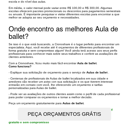
escola e do nível das aulas.
Em média, o valor mensal pode variar entre R$ 100,00 e R$ 300,00. Algumas
escolas oferecem pacotes promocionais ou descontos para pagamentos semestrais
ou anuais. É importante pesquisar e visitar diferentes escolas para encontrar a que
melhor se adapta ao seu orçamento e necessidades.
Onde encontro as melhores Aula de
ballet?
Se isso é o que está buscando, a Cronoshare é o lugar perfeito para encontrar um
especialista. Aqui, você recebe até 4 orçamentos de diferentes profissionais de
forma gratuita e sem compromisso algum! Você ainda terá acesso aos seus perfis
profissionais para conhecer mais sobre seus trabalhos e conferir as avaliações de
clientes anteriores.
Com a Cronoshare, ficou muito mais fácil encontrar
Aula de ballet
.
Como funciona?
- Explique sua solicitação de orçamento para o serviço de
Aulas de ballet
.
- Centenas de profissionais de Aulas de ballet localizados em sua cidade e
arredores vão receber um aviso con sua solicitação e os que tiverem interesse
entrarão em contato com você, lhe oferecendo um orçamento e tarifas
personalizadas para Aulas de ballet.
- Pode ver as avaliações de outros clientes assim como o perfil de cada profissional
para poder comparar os orçamentos e tomar a melhor decisão.
Peça um orçamento gratuitamente para
Aulas de ballet
.
é
gratuito e sem compromisso