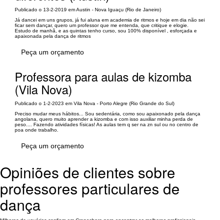
Publicado o 13-2-2019 em Austin - Nova Iguaçu (Rio de Janeiro)
Já dancei em uns grupos, já fui aluna em academia de ritmos e hoje em dia não sei
ficar sem dançar, quero um professor que me entenda, que critique e elogie.
Estudo de manhã, e as quintas tenho curso, sou 100% disponível , esforçada e
apaixonada pela dança de ritmos
Peça um orçamento
Professora para aulas de kizomba
(Vila Nova)
Publicado o 1-2-2023 em Vila Nova - Porto Alegre (Rio Grande do Sul)
Preciso mudar meus hábitos... Sou sedentária, como sou apaixonado pela dança
angolana, quero muito aprender a kizomba e com isso auxiliar minha perda de
peso.... Fazendo atividades físicas! As aulas tem q ser na zn sul ou no centro de
poa onde trabalho.
Peça um orçamento
Opiniões de clientes sobre
professores particulares de
dança