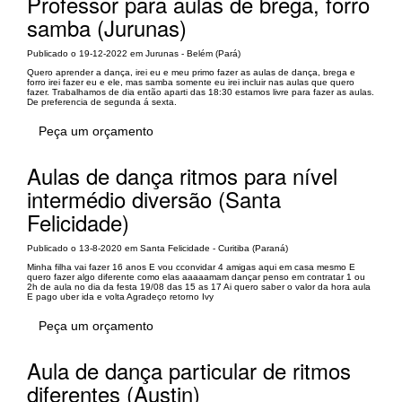
Professor para aulas de brega, forro
samba (Jurunas)
Publicado o 19-12-2022 em Jurunas - Belém (Pará)
Quero aprender a dança, irei eu e meu primo fazer as aulas de dança, brega e
forro irei fazer eu e ele, mas samba somente eu irei incluir nas aulas que quero
fazer. Trabalhamos de dia então aparti das 18:30 estamos livre para fazer as aulas.
De preferencia de segunda á sexta.
Peça um orçamento
Aulas de dança ritmos para nível
intermédio diversão (Santa
Felicidade)
Publicado o 13-8-2020 em Santa Felicidade - Curitiba (Paraná)
Minha filha vai fazer 16 anos E vou cconvidar 4 amigas aqui em casa mesmo E
quero fazer algo diferente como elas aaaaamam dançar penso em contratar 1 ou
2h de aula no dia da festa 19/08 das 15 as 17 Ai quero saber o valor da hora aula
E pago uber ida e volta Agradeço retorno Ivy
Peça um orçamento
Aula de dança particular de ritmos
diferentes (Austin)