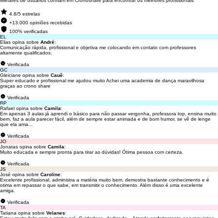
Milhares de usuários confiam em Cronoshare para encontrar os melhores profissionais
4.8/5 estrelas
+13.000 opiniões recebidas
100% verificadas
EL
Elias opina sobre
André
:
Comunicação rápida, profissional e objetiva me colocando em contato com professores
altamente qualificados.
Verificada
GC
Gleiciane opina sobre
Cauê
:
Super educado e profissional me ajudou muito Achei uma academia de dança maravilhosa
graças ao crono share
Verificada
RP
Rafael opina sobre
Camila
:
Em apenas 3 aulas já aprendi o básico para não passar vergonha, professora top, ensina muito
bem, faz a aula parecer fácil, além de sempre estar animada e de bom humor, se vê de lenge
que ela ama...
Verificada
JO
Jonatas opina sobre
Camila
:
Muito educada e sempre pronta para tirar as dúvidas! Ótima pessoa com certeza.
Verificada
JS
José opina sobre
Caroline
:
Excelente profissional, administra a matéria muito bem, demostra bastante conhecimento e é
otima em repassar o que sabe, em transmitir o conhecimento. Além disso é uma excelente
amiga.
Verificada
TA
Tatiana opina sobre
Velanes
: