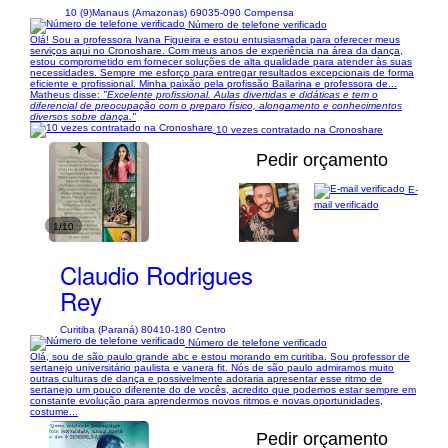
10 (9)
Manaus (Amazonas) 69035-090 Compensa
Número de telefone verificado
Olá! Sou a professora Ivana Figueira e estou entusiasmada para oferecer meus
serviços aqui no Cronoshare. Com meus anos de experiência na área da dança,
estou comprometido em fornecer soluções de alta qualidade para atender às suas
necessidades. Sempre me esforço para entregar resultados excepcionais de forma
eficiente e profissional. Minha paixão pela profissão Bailarina e professora de...
Matheus disse:
"Excelente profissional. Aulas divertidas e didáticas e tem o
diferencial de preocupação com o preparo físico, alongamento e conhecimentos
diversos sobre dança."
10 vezes contratado na Cronoshare
Pedir orçamento
E-
mail verificado
1/10
Claudio Rodrigues
Rey
Curitiba (Paraná) 80410-180 Centro
Número de telefone verificado
Olá, sou de são paulo grande abc e estou morando em curitiba. Sou professor de
sertanejo universitário paulista e vanera fit. Nós de são paulo admiramos muito
outras culturas de dança e possivelmente adoraria apresentar esse ritmo de
sertanejo um pouco diferente do de vocês, acredito que podemos estar sempre em
constante evolução para aprendermos novos ritmos e novas oportunidades,
costume...
Pedir orçamento