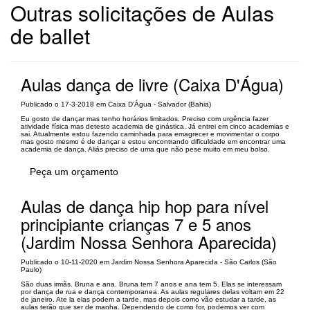
Outras solicitações de Aulas
de ballet
Aulas dança de livre (Caixa D'Água)
Publicado o 17-3-2018 em Caixa D'Água - Salvador (Bahia)
Eu gosto de dançar mas tenho horários limitados. Preciso com urgência fazer
atividade física mas detesto academia de ginástica. Já entrei em cinco academias e
sai. Atualmente estou fazendo caminhada para emagrecer e movimentar o corpo
mas gosto mesmo é de dançar e estou encontrando dificuldade em encontrar uma
academia de dança. Aliás preciso de uma que não pese muito em meu bolso.
Peça um orçamento
Aulas de dança hip hop para nível
principiante crianças 7 e 5 anos
(Jardim Nossa Senhora Aparecida)
Publicado o 10-11-2020 em Jardim Nossa Senhora Aparecida - São Carlos (São
Paulo)
São duas irmãs. Bruna e ana. Bruna tem 7 anos e ana tem 5. Elas se interessam
por dança de rua e dança contemporanea. As aulas regulares delas voltam em 22
de janeiro. Ate la elas podem a tarde, mas depois como vão estudar a tarde, as
aulas terão que ser de manha. Dependendo de como for, podemos ver com