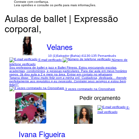
Contrate com confiança.
Leia opiniões e consulte os perfis para mais informações.
Aulas de ballet | Expressão
corporal,
Velanes
10 (1)
Salvador (Bahia) 41130-135 Pernambués
E-mail verificado
Número de
telefone verificado
Sou professora de ballet e jazz e Ballet Fitness. Estou procurando escolas,
academias, condomínios, e pessoas particulares. Para dar aula em meus horários
vagos. Já dou aula a 2 e meio na área. Entrar em contato no whatsapp
Tatiana disse:
"Estou muito feliz com a minha pró. Cuidadosa, dedicada... Atende
perfeitamente aos requisitos q eu necessito. Contratei seus serviços e estou bem
feliz!!!"
3 vezes contratado na Cronoshare
Pedir orçamento
E-
mail verificado
1/6
Ivana Figueira