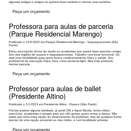
algumas amigas e amigos se querem fazer também e montar uma turminha
Peça um orçamento
Professora para aulas de parceria
(Parque Residencial Marengo)
Publicado o 10-9-2025 em Parque Residencial Marengo - Itaquaquecetuba (São
Paulo)
Estou procurando donos de studio ou academias que queira fazer parceria comigo.
Sou das regiões de suzano e itaquaquecetuba. Trabalho com boxe funcional. Ou
seja uma modalidade para quem busca condicionamento físico e saúde. Sou
profissional de educação física. Atuo como personal fight. Mas hoje pretendo
montar parceria.
Peça um orçamento
Professor para aulas de ballet
(Presidente Altino)
Publicado o 3-1-2023 em Presidente Altino - Osasco (São Paulo)
Preciso praticar alguma atividade, ja perdi 25k e fiquei flácida, tentei vários
exercícios, academias e sempre paro por não gostar, quero tentar a dança. Não
sabia que tinha essa opção do deslocamento do professor, mas de qualquer forma
preciso de uma opção acessível ao meu bolso, e com localidade próxima.
Peça um orçamento