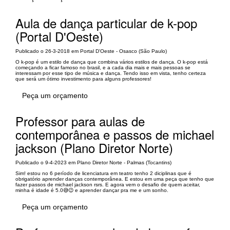
Aula de dança particular de k-pop
(Portal D'Oeste)
Publicado o 26-3-2018 em Portal D'Oeste - Osasco (São Paulo)
O k-pop é um estilo de dança que combina vários estilos de dança. O k-pop está
começando a ficar famoso no brasil, e a cada dia mais e mais pessoas se
interessam por esse tipo de música e dança. Tendo isso em vista, tenho certeza
que será um ótimo investimento para alguns professores!
Peça um orçamento
Professor para aulas de
contemporânea e passos de michael
jackson (Plano Diretor Norte)
Publicado o 9-4-2023 em Plano Diretor Norte - Palmas (Tocantins)
Sim! estou no 6 período de licenciatura em teatro tenho 2 diciplinas que é
obrigatório aprender danças contemporânea. E estou em uma peça que tenho que
fazer passos de michael jackson rsrs. E agora vem o desafio de quem aceitar,
minha é idade é 5.0😅😉 e aprender dançar pra me e um sonho.
Peça um orçamento