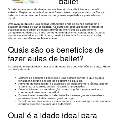
ballet
O ballet é uma forma de dança que combina técnica, disciplina e expressão
artística. Originado na Itália durante o Renascimento e popularizado na França, o
ballet se tornou uma das formas de dança mais respeitadas e praticadas no
mundo.
Uma
aula de ballet
é uma sessão estruturada onde os alunos aprendem e
praticam técnicas de dança clássica. As aulas são conduzidas por professores
qualificados que guiam os alunos através de exercícios de aquecimento,
alongamento, técnica de barra, centro e, eventualmente, coreografias. As aulas
podem variar de nível de dificuldade, desde iniciantes até avançados, e são
adaptadas para diferentes faixas etárias.
Quais são os benefícios de
fazer aulas de ballet?
As aulas de ballet oferecem uma série de benefícios que vão além da dança. Entre
os principais estão:
Melhora da postura: o ballet exige uma postura correta, o que ajuda a
fortalecer a coluna e melhorar a postura no dia a dia.
Aumento da flexibilidade: os exercícios de alongamento e técnica ajudam
a aumentar a flexibilidade dos músculos e articulações.
Desenvolvimento da coordenação motora: a prática regular melhora a
coordenação motora e o equilíbrio.
Fortalecimento muscular: o ballet trabalha diversos grupos musculares,
promovendo um fortalecimento geral do corpo.
Benefícios mentais: a dança é uma forma de expressão que pode ajudar a
reduzir o estresse e aumentar a autoestima.
Qual é a idade ideal para