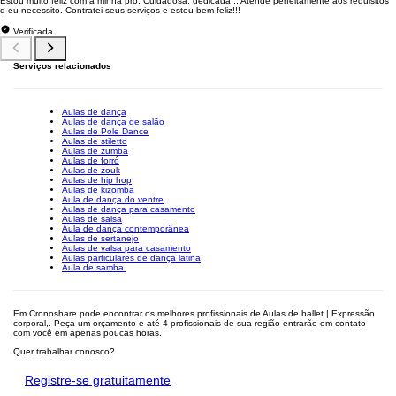
Estou muito feliz com a minha pró. Cuidadosa, dedicada... Atende perfeitamente aos requisitos
q eu necessito. Contratei seus serviços e estou bem feliz!!!
Verificada
Serviços relacionados
Aulas de dança
Aulas de dança de salão
Aulas de Pole Dance
Aulas de stiletto
Aulas de zumba
Aulas de forró
Aulas de zouk
Aulas de hip hop
Aulas de kizomba
Aula de dança do ventre
Aulas de dança para casamento
Aulas de salsa
Aula de dança contemporânea
Aulas de sertanejo
Aulas de valsa para casamento
Aulas particulares de dança latina
Aula de samba
Em Cronoshare pode encontrar os melhores profissionais de Aulas de ballet | Expressão
corporal,. Peça um orçamento e até 4 profissionais de sua região entrarão em contato
com você em apenas poucas horas.
Quer trabalhar conosco?
Registre-se gratuitamente