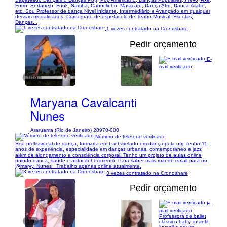
Forró, Sertanejo, Funk, Samba, Caboclinho, Maracatu, Dança Afro, Dança Árabe,
etc. Sou Professor de dança Nível iniciante, Intermediário e Avançado em qualquer
dessas modalidades. Coreografo de espetáculo de Teatro Musical, Escolas,
Danças...
1 vezes contratado na Cronoshare
Pedir orçamento
E-
mail verificado
1/19
Maryana Cavalcanti
Nunes
Araruama (Rio de Janeiro) 28970-000
Número de telefone verificado
Sou profissional de dança, formada em bacharelado em dança pela ufrj, tenho 15
anos de experiência, especialidade em danças urbanas, contemporâneo e jazz
além de alongamento e consciência corporal. Tenho um projeto de aulas online
unindo dança, saúde e autoconhecimento. Para saber mais mande email para ou
@maryy. Nunes_ Trabalho apenas online atualmente.
3 vezes contratado na Cronoshare
Pedir orçamento
E-
mail verificado
Professora de ballet
1/8
clássico baby, infantil,