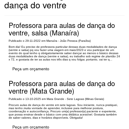
dança do ventre
Professora para aulas de dança do
ventre, salsa (Manaíra)
Publicado o 29-11-2022 em Manaíra - João Pessoa (Paraíba)
Bom dia! Eu preciso de professora particular dessas duas modalidades de dança
(ventre e salsa) pq vou fazer uma viagem em maio/2023 e vou participar de um
evento do qual tenho q obrigatoriamente saber dançar ao menos o básico dessas
duas modalidades de dança (ventre e salsa), eu trabalho sob regime de plantão 24
x 72, e gostaria de ter as aulas nos três dias q vou folgar, portanto, vai ter q...
Peça um orçamento
Professora para aulas de dança do
ventre (Mata Grande)
Publicado o 13-10-2025 em Mata Grande - Sete Lagoas (Minas Gerais)
Procuro aulas de dança do ventre em sete lagoas. Sou iniciante, nunca pratiquei,
mas tenho muita vontade de aprender, inclusive para melhorar postura,
coordenação e autoconfiança. Procuro um(a) professor(a) paciente e experiente,
que possa ensinar desde o básico com uma didática acessível. Gostaria também
de saber valores, dias e horários disponíveis. Obrigada!
Peça um orçamento