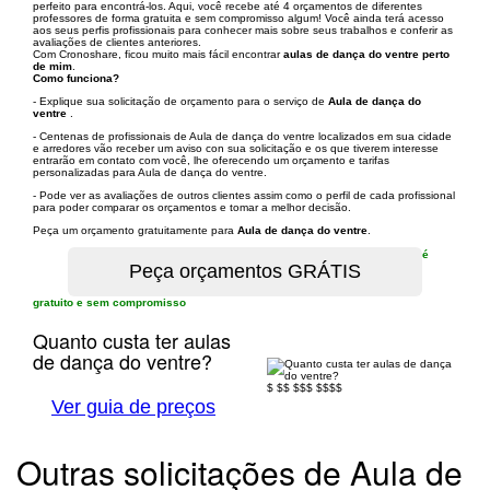
perfeito para encontrá-los. Aqui, você recebe até 4 orçamentos de diferentes
professores de forma gratuita e sem compromisso algum! Você ainda terá acesso
aos seus perfis profissionais para conhecer mais sobre seus trabalhos e conferir as
avaliações de clientes anteriores.
Com Cronoshare, ficou muito mais fácil encontrar
aulas de dança do ventre perto
de mim
.
Como funciona?
- Explique sua solicitação de orçamento para o serviço de
Aula de dança do
ventre
.
- Centenas de profissionais de Aula de dança do ventre localizados em sua cidade
e arredores vão receber um aviso con sua solicitação e os que tiverem interesse
entrarão em contato com você, lhe oferecendo um orçamento e tarifas
personalizadas para Aula de dança do ventre.
- Pode ver as avaliações de outros clientes assim como o perfil de cada profissional
para poder comparar os orçamentos e tomar a melhor decisão.
Peça um orçamento gratuitamente para
Aula de dança do ventre
.
é
gratuito e sem compromisso
Quanto custa ter aulas
de dança do ventre?
$
$$
$$$
$$$$
Ver guia de preços
Outras solicitações de Aula de