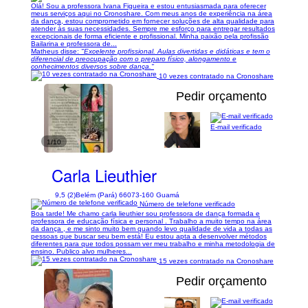
Olá! Sou a professora Ivana Figueira e estou entusiasmada para oferecer
meus serviços aqui no Cronoshare. Com meus anos de experiência na área
da dança, estou comprometido em fornecer soluções de alta qualidade para
atender às suas necessidades. Sempre me esforço para entregar resultados
excepcionais de forma eficiente e profissional. Minha paixão pela profissão
Bailarina e professora de...
Matheus disse:
"Excelente profissional. Aulas divertidas e didáticas e tem o
diferencial de preocupação com o preparo físico, alongamento e
conhecimentos diversos sobre dança."
10 vezes contratado na Cronoshare
Pedir orçamento
E-mail verificado
1/10
Carla Lieuthier
9,5 (2)
Belém (Pará) 66073-160 Guamá
Número de telefone verificado
Boa tarde! Me chamo carla lieuthier sou professora de dança formada e
professora de educação física e personal . Trabalho a muito tempo na área
da dança , e me sinto muito bem quando levo qualidade de vida a todas as
pessoas que buscar seu bem está! Eu estou apta a desenvolver métodos
diferentes para que todos possam ver meu trabalho e minha metodologia de
ensino. Publico alvo mulheres...
15 vezes contratado na Cronoshare
Pedir orçamento