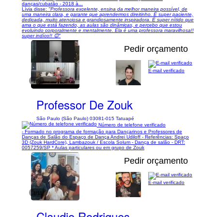
danças/cubatão - 2018 à...
Lívia disse:
"Professora excelente, ensina da melhor maneira possível, de
uma maneira clara, e garante que aprendermos direitinho. É super paciente,
dedicada, muito atenciosa e grandiosamente inspiradora. É super nítido que
ama o que está fazendo, as aulas são dinâmicas, e percebo que estou
evoluindo corporalmente e mentalmente. Ela é uma professora maravilhosa!!
super indíco!! 😊"
Pedir orçamento
E-mail verificado
1/9
Professor De Zouk
São Paulo (São Paulo) 03081-015 Tatuapé
Número de telefone verificado
- Formado no programa de formação para Dançarinos e Professores de
Danças de Salão do Espaço de Dança Andrei Udiloff - Referências: Spaço
3D (Zouk HardCore), Lambazouk / Escola Solum - Dança de salão - DRT:
0057259/SP * Aulas particulares ou em grupo de Zouk
Pedir orçamento
E-mail verificado
1/11
Claudio Rodrigues