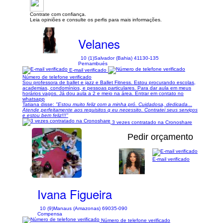
Contrate com confiança.
Leia opiniões e consulte os perfis para mais informações.
Velanes
10 (1)
Salvador (Bahia) 41130-135
Pernambués
E-mail verificado
Número de telefone verificado
Sou professora de ballet e jazz e Ballet Fitness. Estou procurando escolas,
academias, condomínios, e pessoas particulares. Para dar aula em meus
horários vagos. Já dou aula a 2 e meio na área. Entrar em contato no
whatsapp
Tatiana disse:
"Estou muito feliz com a minha pró. Cuidadosa, dedicada...
Atende perfeitamente aos requisitos q eu necessito. Contratei seus serviços
e estou bem feliz!!!"
3 vezes contratado na Cronoshare
Pedir orçamento
E-mail verificado
1/6
Ivana Figueira
10 (9)
Manaus (Amazonas) 69035-090
Compensa
Número de telefone verificado