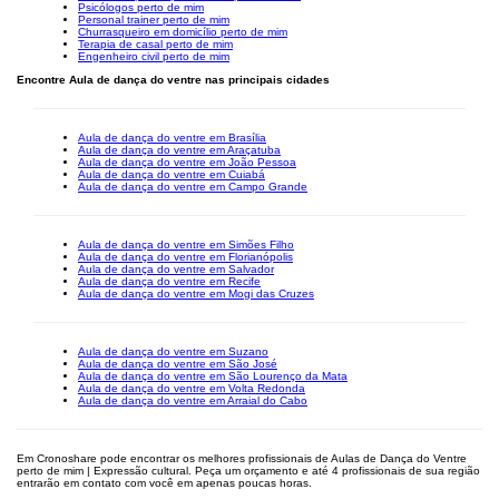
Psicólogos perto de mim
Personal trainer perto de mim
Churrasqueiro em domicílio perto de mim
Terapia de casal perto de mim
Engenheiro civil perto de mim
Encontre Aula de dança do ventre nas principais cidades
Aula de dança do ventre em Brasília
Aula de dança do ventre em Araçatuba
Aula de dança do ventre em João Pessoa
Aula de dança do ventre em Cuiabá
Aula de dança do ventre em Campo Grande
Aula de dança do ventre em Simões Filho
Aula de dança do ventre em Florianópolis
Aula de dança do ventre em Salvador
Aula de dança do ventre em Recife
Aula de dança do ventre em Mogi das Cruzes
Aula de dança do ventre em Suzano
Aula de dança do ventre em São José
Aula de dança do ventre em São Lourenço da Mata
Aula de dança do ventre em Volta Redonda
Aula de dança do ventre em Arraial do Cabo
Em Cronoshare pode encontrar os melhores profissionais de Aulas de Dança do Ventre
perto de mim | Expressão cultural. Peça um orçamento e até 4 profissionais de sua região
entrarão em contato com você em apenas poucas horas.