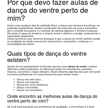
Por que devo fazer aulas de
dança do ventre perto de
mim?
Assim como qualquer tipo de atividade física, a dança traz inúmeros benefícios, se
praticada regularmente. Desde a tonificação dos músculos da coxa e panturrilha,
até a correção da postura e o estímulo do sistema digestivo e funções ovarianas.
Ela ainda é capaz de fortalecer o próprio ventre e diminuir a barriga, aumentando a
capacidade respiratória.
Outros benefícios que merecem destaque é que a dança do ventre também auxilia
na qualidade da saúde emocional e desenvolve a autoestima, confiança e a
sensualidade da mulher.
Quais tipos de dança do ventre
existem?
Apesar de ser popularmente conhecida apenas como
dança do ventre
, existem
diferentes estilos praticados. As diferenças estão nos movimentos, posturas,
músicas, acessórios e trajes utilizados. Abaixo listamos algumas das que você pode
encontrar profissionais em nossa ferramenta para realizar aulas:
Dança dos sete véus;
Dança com espada;
Dança dos cinco elementos;
Dança com bastão;
Dança com acessórios.
Onde encontro as melhores aulas de dança do
ventre perto de mim?
Se você está buscando por professores de qualidade, a Cronoshare é o local