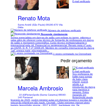
E-mail verificado
1/6
Renato Mota
Santo André (São Paulo) 09190-470 Vila
Gilda
Número de telefone verificado
Responde rápidamente
Somos especialista em danças de salão com enfase no tango, milonga e
valsa além de oferecer curso técnico de formação de professores em dança
de salão e montagem coreográfica. Curso técnico profissionalizante e
internacional pela cid. Presencial ou semipresencial. Renato mota nº sniic:
ag-16255. D. R. T nº /2006-45. Membro do conselho internacional de dança
"cid" unesco paris, pós-graduado...
1 vezes contratado na Cronoshare
Pedir orçamento
E-mail verificado
Sou professora de
1/25
ballet para turmas
de baby class,
infantil, juvenil,
adulto e a
Marcela Ambrosio
introdução da dança
para meninos e
rapazes. Estou
10 (4)
Florianópolis (Santa Catarina) 88040-
morando em
140 Pantanal
florianópolis desde
fevereiro de 2020, porém ministrei aulas em diversos lugares e escolas de
educação infantil em são paulo. Cecmab - Clube esportivo manoel alves
barreto (jepom)/são vicente - 2017 à 2020 ; backstage ctro. De