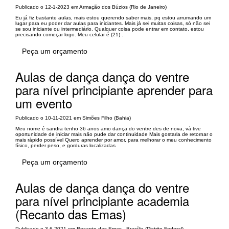
Publicado o 12-1-2023 em Armação dos Búzios (Rio de Janeiro)
Eu já fiz bastante aulas, mais estou querendo saber mais, pq estou arrumando um
lugar para eu poder dar aulas para iniciantes. Mais já sei muitas coisas, só não sei
se sou iniciante ou intermediário. Qualquer coisa pode entrar em contato, estou
precisando começar logo. Meu celular é (21) .
Peça um orçamento
Aulas de dança dança do ventre
para nível principiante aprender para
um evento
Publicado o 10-11-2021 em Simões Filho (Bahia)
Meu nome é sandra tenho 36 anos amo dança do ventre des de nova, vá tive
oportunidade de iniciar mais não pude dar continuidade Mais gostaria de retornar o
mais rápido possível Quero aprender por amor, para melhorar o meu conhecimento
físico, perder peso, e gorduras localizadas
Peça um orçamento
Aulas de dança dança do ventre
para nível principiante academia
(Recanto das Emas)
Publicado o 3-6-2021 em Recanto das Emas - Brasília (Distrito Federal)