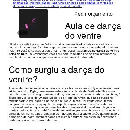
ensinar são: hip hop dance, jazz funk e choreo ( coreografias com junções
de vários estilos). • Turmas: infantil, juvenil e adulto.
Pedir orçamento
Aula de dança
do ventre
1/14
Há algo de mágico em conferir os movimentos realizados pelas dançarinas do
ventre. Uma coreografia milenar que segue encantando e coletando adaptas até
hoje. Se você já cogitou a pergunta, "onde posso fazer
aulas de dança do ventre
perto de mim
", a Cronoshare está aqui para te ajudar, não só com informações,
mas também com o bons profissionais dessa incrível habilidade.
Como surgiu a dança do
ventre?
Apesar de não se saber uma data exata, as histórias mais divulgadas relatam seu
início no antigo Egito, comumente relacionado a rituais de fertilidade. Por outro
lado, há fontes que sugerem que a dança do ventre, tal como conhecemos hoje, é
árabe proveniente do Oriente Médio e do Norte da África, que aos poucos foi
miscigenada e influenciada por várias outras culturas. Por conta disso, foram
compilados movimentos populares daquela região com outros mais ocidentais.
É possível também que os movimentos de contração abdominal, ondulação da
barriga e vibração de quadril foram desenvolvidos pelas mulheres com a função de
aliviar dores menstruais e preparar os músculos para a sustentação da gestação e
o trabalho de parto, também como um culto à natureza em estímulo à fertilidade,
tanto do seu ventre, quanto da terra.