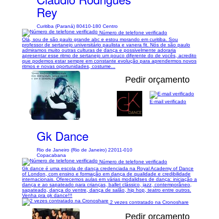
Rey
Curitiba (Paraná) 80410-180 Centro
Número de telefone verificado
Olá, sou de são paulo grande abc e estou morando em curitiba. Sou
professor de sertanejo universitário paulista e vanera fit. Nós de são paulo
admiramos muito outras culturas de dança e possivelmente adoraria
apresentar esse ritmo de sertanejo um pouco diferente do de vocês, acredito
que podemos estar sempre em constante evolução para aprendermos novos
ritmos e novas oportunidades, costume...
Pedir orçamento
E-mail verificado
1/8
Gk Dance
Rio de Janeiro (Rio de Janeiro) 22011-010
Copacabana
Número de telefone verificado
Gk dance é uma escola de dança credenciada na Royal Academy of Dance
of London, com ensino e formação em dança de qualidade e credibilidade
internacionais. Oferecemos aulas em várias modalidses de dança: iniciação a
dança e ao sapateado para crianças, ballet clássico, jazz, contemporâneo,
sapateado, dança do ventre, dança de salão, hip hop, teatro entre outros.
Venha pra gk dance!!!
2 vezes contratado na Cronoshare
Pedir orçamento