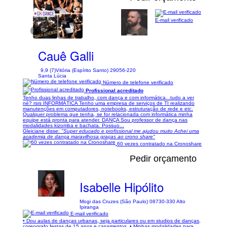
E-mail verificado
1/17
Cauê Galli
9,9 (7)
Vitória (Espírito Santo) 29056-220
Santa Lúcia
Número de telefone verificado
Profissional acreditado
Tenho duas linhas de trabalho, com dança e com informática...tudo a ver
né? rsrs INFORMÁTICA Tenho uma empresa de serviços de TI realizando
manutenções em computadores, notebooks, estruturação de rede e etc.
Qualquer problema que tenha, se for relacionada com informática minha
equipe está pronta para atender. DANÇA Sou professor de dança nas
modalidades kizomba e bachata. Possuo...
Gleiciane disse:
"Super educado e profissional me ajudou muito Achei uma
academia de dança maravilhosa graças ao crono share"
60 vezes contratado na Cronoshare
Pedir orçamento
Isabelle Hipólito
Mogi das Cruzes (São Paulo) 08730-330 Alto
Ipiranga
E-mail verificado
• Dou aulas de danças urbanas, seja particulares ou em studios de danças,
coreografo festas de 15 anos e casamentos. • Minhas modalidades para