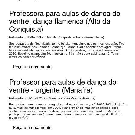
Professora para aulas de danca do
ventre, dança flamenca (Alto da
Conquista)
Publicado o 20-8-2023 em Alto da Conquista - Olinda (Pernambuco)
Sou portadora de fibromialgia, tenho bursite, tendeinite nos punhos, esporão. Tive
febre reumática aos 27 anos. Tenho hj 50 anos. Sou paciente oncológico, tenho
leucemia mielóide crônica em remissão. Sou hiperativa, Fiz cirurgia bariátrica em
2010, fiquei no manequim 40, hj estou no 44 e não quero subir para 46. Tomo
remédios para dor crônica.
Peça um orçamento
Professor para aulas de dança do
ventre - urgente (Manaíra)
Publicado o 31-10-2023 em Manaíra - João Pessoa (Paraíba)
Eu preciso aprender uma coreografia de dança do ventre, até 20/02/2024. Eu já fiz
aula, mas faz muito tempo, em 2004. Tenho 60 anos, mas ainda carrego esse
sonho de me dedicar ao aprendizado dessa dança que amoo tanto… Mas, vou
participar de um evento (teatro) e tenho que apresentar uma coreografia final de
fevereiro 🤪🙃
Peça um orçamento