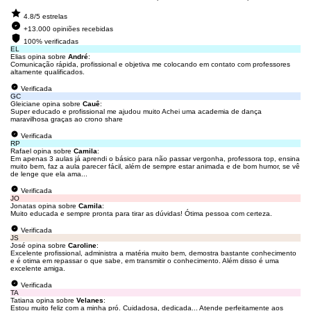
4.8/5 estrelas
+13.000 opiniões recebidas
100% verificadas
EL
Elias opina sobre
André
:
Comunicação rápida, profissional e objetiva me colocando em contato com professores
altamente qualificados.
Verificada
GC
Gleiciane opina sobre
Cauê
:
Super educado e profissional me ajudou muito Achei uma academia de dança
maravilhosa graças ao crono share
Verificada
RP
Rafael opina sobre
Camila
:
Em apenas 3 aulas já aprendi o básico para não passar vergonha, professora top, ensina
muito bem, faz a aula parecer fácil, além de sempre estar animada e de bom humor, se vê
de lenge que ela ama...
Verificada
JO
Jonatas opina sobre
Camila
:
Muito educada e sempre pronta para tirar as dúvidas! Ótima pessoa com certeza.
Verificada
JS
José opina sobre
Caroline
:
Excelente profissional, administra a matéria muito bem, demostra bastante conhecimento
e é otima em repassar o que sabe, em transmitir o conhecimento. Além disso é uma
excelente amiga.
Verificada
TA
Tatiana opina sobre
Velanes
:
Estou muito feliz com a minha pró. Cuidadosa, dedicada... Atende perfeitamente aos