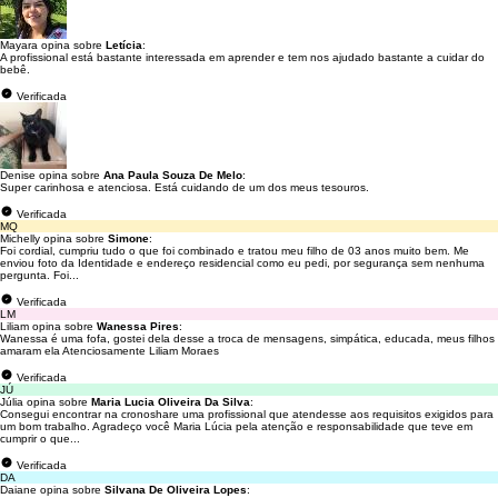
Mayara opina sobre
Letícia
:
A profissional está bastante interessada em aprender e tem nos ajudado bastante a cuidar do
bebê.
Verificada
Denise opina sobre
Ana Paula Souza De Melo
:
Super carinhosa e atenciosa. Está cuidando de um dos meus tesouros.
Verificada
MQ
Michelly opina sobre
Simone
:
Foi cordial, cumpriu tudo o que foi combinado e tratou meu filho de 03 anos muito bem. Me
enviou foto da Identidade e endereço residencial como eu pedi, por segurança sem nenhuma
pergunta. Foi...
Verificada
LM
Liliam opina sobre
Wanessa Pires
:
Wanessa é uma fofa, gostei dela desse a troca de mensagens, simpática, educada, meus filhos
amaram ela Atenciosamente Liliam Moraes
Verificada
JÚ
Júlia opina sobre
Maria Lucia Oliveira Da Silva
:
Consegui encontrar na cronoshare uma profissional que atendesse aos requisitos exigidos para
um bom trabalho. Agradeço você Maria Lúcia pela atenção e responsabilidade que teve em
cumprir o que...
Verificada
DA
Daiane opina sobre
Silvana De Oliveira Lopes
: