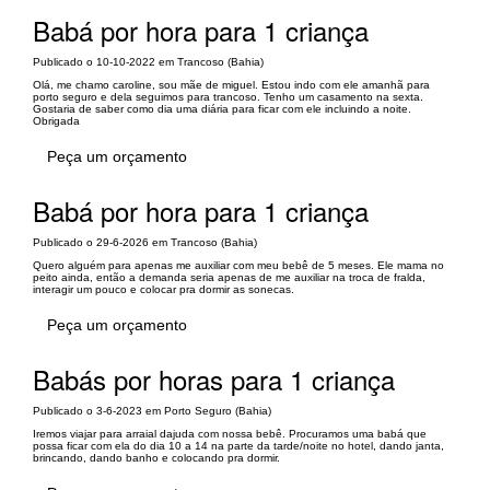
Babá por hora para 1 criança
Publicado o 10-10-2022 em Trancoso (Bahia)
Olá, me chamo caroline, sou mãe de miguel. Estou indo com ele amanhã para
porto seguro e dela seguimos para trancoso. Tenho um casamento na sexta.
Gostaria de saber como dia uma diária para ficar com ele incluindo a noite.
Obrigada
Peça um orçamento
Babá por hora para 1 criança
Publicado o 29-6-2026 em Trancoso (Bahia)
Quero alguém para apenas me auxiliar com meu bebê de 5 meses. Ele mama no
peito ainda, então a demanda seria apenas de me auxiliar na troca de fralda,
interagir um pouco e colocar pra dormir as sonecas.
Peça um orçamento
Babás por horas para 1 criança
Publicado o 3-6-2023 em Porto Seguro (Bahia)
Iremos viajar para arraial dajuda com nossa bebê. Procuramos uma babá que
possa ficar com ela do dia 10 a 14 na parte da tarde/noite no hotel, dando janta,
brincando, dando banho e colocando pra dormir.