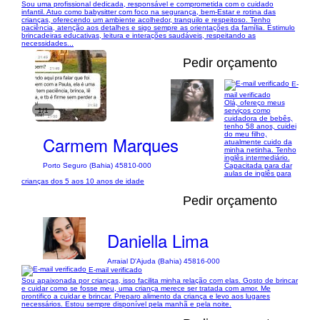
Sou uma profissional dedicada, responsável e comprometida com o cuidado
infantil. Atuo como babysitter com foco na segurança, bem-Estar e rotina das
crianças, oferecendo um ambiente acolhedor, tranquilo e respeitoso. Tenho
paciência, atenção aos detalhes e sigo sempre as orientações da família. Estimulo
brincadeiras educativas, leitura e interações saudáveis, respeitando as
necessidades...
Pedir orçamento
E-
mail verificado
Olá, ofereço meus
1/1
serviços como
cuidadora de bebês,
tenho 58 anos, cuidei
do meu filho,
Carmem Marques
atualmente cuido da
minha netinha. Tenho
inglês intermediário.
Capacitada para dar
Porto Seguro (Bahia) 45810-000
aulas de inglês para
crianças dos 5 aos 10 anos de idade
Pedir orçamento
Daniella Lima
Arraial D'Ajuda (Bahia) 45816-000
E-mail verificado
Sou apaixonada por crianças, isso facilita minha relação com elas. Gosto de brincar
e cuidar como se fosse meu, uma criança merece ser tratada com amor. Me
prontifico a cuidar e brincar. Preparo alimento da criança e levo aos lugares
necessários. Estou sempre disponível pela manhã e pela noite.