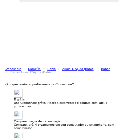
Cronoshare
Domicílio
Bahia
Arraial D'Ajuda (Bahia)
Babás
Babás Arraial D'Ajuda (Bahia)
¿Por que contratar profissionais da Cronoshare?
É grátis
Use Cronoshare grátis! Receba orçamentos e contate com, até, 4
profissionais.
Compare preços de de sua região.
Compare, até, 4 orçamentos em seu computador ou smartphone, sem
compromisso.