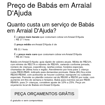
Preço de Babás em Arraial
D'Ajuda
Quanto custa um serviço de Babás
em Arraial D'Ajuda?
É o
preço mais barato
que costumam cobrar em Arraial D'Ajuda
↓
R$ 17
/
hora
O
preço médio
em Arraial D'Ajuda é de
R$ 21
/
hora
É o
preço mais caro
que costumam cobrar em Arraial D'Ajuda
↑
R$ 24
/
hora
Babás em Arraial D-Ajuda: guia rápido de valores atuais. Média de R$21/h,
com mínimo de R$17/h e máximo de R$24/h, variando conforme jornada,
número de crianças, experiência, tarefas extras, horários especiais,
chamadas de última hora e região. Atendimento por hora para 1 criança
custa R$30-R$46, indicado para demandas pontuais. Diária (8h) fica entre
R$240-R$368, com acréscimo se houver cozinhar, transporte ou cuidados
especiais. Pernoite ou plantão noturno vai de R$180 a R$250 por noite, com
aumento em fins de semana e feriados. Babá para eventos sai por R$38-
R$46/h; para 2+ crianças, considere ajuste de 10% a 25%. Peça um
orçamento local de Babás em Arraial D-Ajuda.
é gratuito e sem compromisso