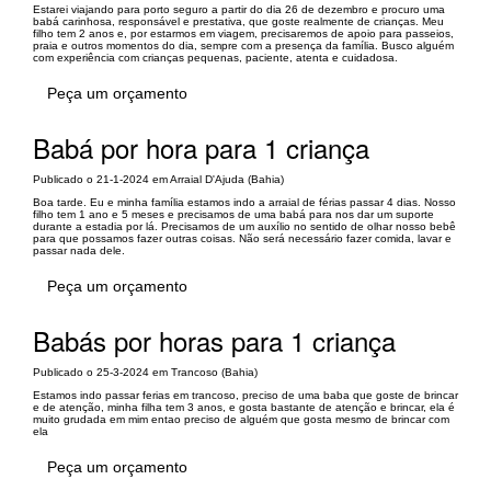
Estarei viajando para porto seguro a partir do dia 26 de dezembro e procuro uma
babá carinhosa, responsável e prestativa, que goste realmente de crianças. Meu
filho tem 2 anos e, por estarmos em viagem, precisaremos de apoio para passeios,
praia e outros momentos do dia, sempre com a presença da família. Busco alguém
com experiência com crianças pequenas, paciente, atenta e cuidadosa.
Peça um orçamento
Babá por hora para 1 criança
Publicado o 21-1-2024 em Arraial D'Ajuda (Bahia)
Boa tarde. Eu e minha família estamos indo a arraial de férias passar 4 dias. Nosso
filho tem 1 ano e 5 meses e precisamos de uma babá para nos dar um suporte
durante a estadia por lá. Precisamos de um auxílio no sentido de olhar nosso bebê
para que possamos fazer outras coisas. Não será necessário fazer comida, lavar e
passar nada dele.
Peça um orçamento
Babás por horas para 1 criança
Publicado o 25-3-2024 em Trancoso (Bahia)
Estamos indo passar ferias em trancoso, preciso de uma baba que goste de brincar
e de atenção, minha filha tem 3 anos, e gosta bastante de atenção e brincar, ela é
muito grudada em mim entao preciso de alguém que gosta mesmo de brincar com
ela
Peça um orçamento