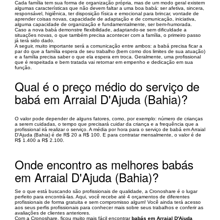
Cada família tem sua forma de organização própria, mas de um modo geral existem
algumas características que não devem faltar a uma boa babá: ser afetiva, sincera,
responsável, higiênica, ter disposição física e emocional para brincar, vontade de
aprender coisas novas, capacidade de adaptação e de comunicação, iniciativa,
alguma capacidade de organização e fundamentalmente, ser bem-humorada.
Caso a nova babá demonstre flexibilidade, adaptando-se sem dificuldade a
situações novas, o que também precisa acontecer com a família, o primeiro passo
já terá sido dado.
A seguir, muito importante será a comunicação entre ambos: a babá precisa ficar a
par do que a família espera de seu trabalho (bem como dos limites de sua atuação)
e a família precisa saber o que ela espera em troca. Geralmente, uma profissional
que é respeitada e bem tratada vai retornar em empenho e dedicação em sua
função.
Qual é o preço médio do serviço de
babá em Arraial D'Ajuda (Bahia)?
O valor pode depender de alguns fatores, como, por exemplo: número de crianças
a serem cuidadas, o tempo que precisará cuidar da criança e a frequência que a
profissional irá realizar o serviço. A média por hora para o serviço de babá em Arraial
D'Ajuda (Bahia) é de R$ 20 a R$ 100. E para contratar mensalmente, o valor é de
R$ 1.400 a R$ 2.100.
Onde encontro as melhores babás
em Arraial D'Ajuda (Bahia)?
Se o que está buscando são profissionais de qualidade, a Cronoshare é o lugar
perfeito para encontrá-las. Aqui, você recebe até 4 orçamentos de diferentes
profissionais de forma gratuita e sem compromisso algum! Você ainda terá acesso
aos seus perfis profissionais para conhecer mais sobre seus trabalhos e conferir as
avaliações de clientes anteriores.
Com a Cronoshare, ficou muito mais fácil encontrar
babás em Arraial D'Ajuda