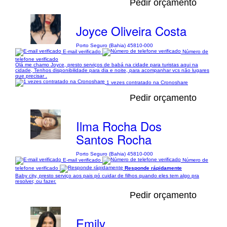
Pedir orçamento
Joyce Oliveira Costa
Porto Seguro (Bahia) 45810-000
E-mail verificado
Número de
telefone verificado
Olá me chamo Joyce, presto serviços de babá na cidade para turistas aqui na
cidade, Tenhos disponibilidade para dia e noite, para acompanhar vcs não lugares
que precisar .
1 vezes contratado na Cronoshare
Pedir orçamento
Ilma Rocha Dos
Santos Rocha
Porto Seguro (Bahia) 45810-000
E-mail verificado
Número de
telefone verificado
Responde rápidamente
Baby city, presto serviço aos pais pó cuidar de filhos quando eles tem algo pra
resolver, ou fazer.
Pedir orçamento
Emily