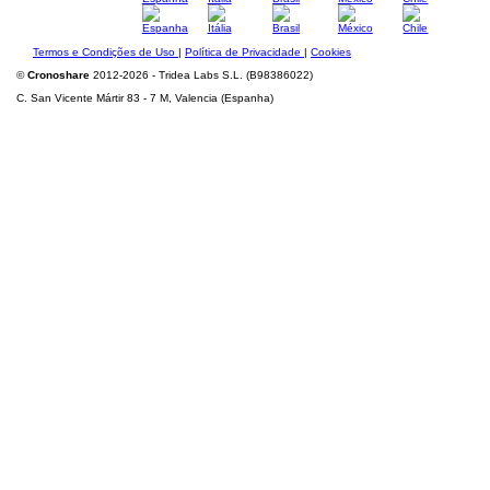
Termos e Condições de Uso
|
Política de Privacidade
|
Cookies
©
Cronoshare
2012-2026 - Tridea Labs S.L. (B98386022)
C. San Vicente Mártir 83 - 7 M, Valencia (Espanha)