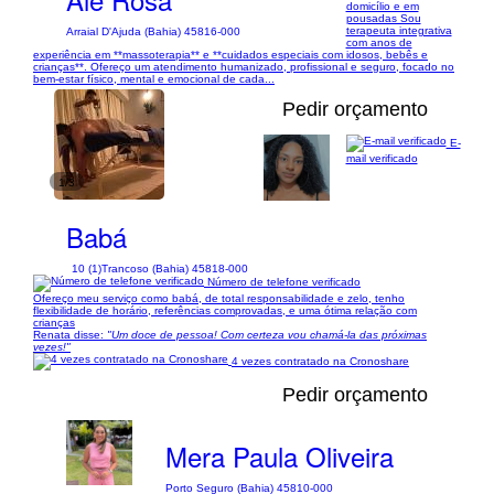
domicílio e em
pousadas Sou
terapeuta integrativa
Arraial D'Ajuda (Bahia) 45816-000
com anos de
experiência em **massoterapia** e **cuidados especiais com idosos, bebês e
crianças**. Ofereço um atendimento humanizado, profissional e seguro, focado no
bem-estar físico, mental e emocional de cada...
Pedir orçamento
E-
mail verificado
1/3
Babá
10 (1)
Trancoso (Bahia) 45818-000
Número de telefone verificado
Ofereço meu serviço como babá, de total responsabilidade e zelo, tenho
flexibilidade de horário, referências comprovadas, e uma ótima relação com
crianças
Renata disse:
"Um doce de pessoa! Com certeza vou chamá-la das próximas
vezes!"
4 vezes contratado na Cronoshare
Pedir orçamento
Mera Paula Oliveira
Porto Seguro (Bahia) 45810-000