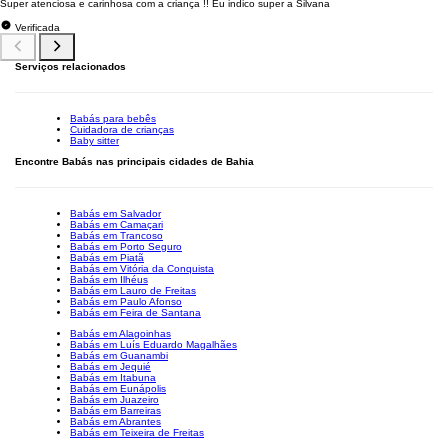
Super atenciosa e carinhosa com a criança !! Eu indico super a Silvana
Verificada
Serviços relacionados
Babás para bebês
Cuidadora de crianças
Baby sitter
Encontre Babás nas principais cidades de Bahia
Babás em Salvador
Babás em Camaçari
Babás em Trancoso
Babás em Porto Seguro
Babás em Piatã
Babás em Vitória da Conquista
Babás em Ilhéus
Babás em Lauro de Freitas
Babás em Paulo Afonso
Babás em Feira de Santana
Babás em Alagoinhas
Babás em Luís Eduardo Magalhães
Babás em Guanambi
Babás em Jequié
Babás em Itabuna
Babás em Eunápolis
Babás em Juazeiro
Babás em Barreiras
Babás em Abrantes
Babás em Teixeira de Freitas