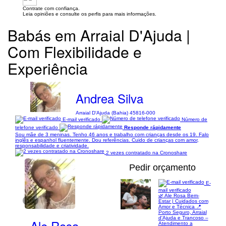
Contrate com confiança.
Leia opiniões e consulte os perfis para mais informações.
Babás em Arraial D'Ajuda |
Com Flexibilidade e
Experiência
Andrea Silva
Arraial D'Ajuda (Bahia) 45816-000
E-mail verificado
Número de
telefone verificado
Responde rápidamente
Sou mãe de 3 meninas. Tenho 46 anos e trabalho com crianças desde os 19. Falo
inglês e espanhol fluentemente. Dou referências. Cuido de crianças com amor,
responsabilidade e criatividade.
2 vezes contratado na Cronoshare
Pedir orçamento
E-
mail verificado
🌿 Ale Rosa Bem-
1/4
Estar | Cuidados com
Amor e Técnica 📍
Porto Seguro, Arraial
d'Ajuda e Trancoso –
Ale Rosa
Atendimento a