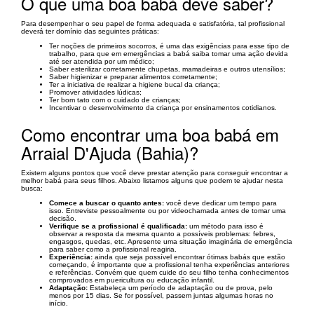
O que uma boa babá deve saber?
Para desempenhar o seu papel de forma adequada e satisfatória, tal profissional
deverá ter domínio das seguintes práticas:
Ter noções de primeiros socorros, é uma das exigências para esse tipo de
trabalho, para que em emergências a babá saiba tomar uma ação devida
até ser atendida por um médico;
Saber esterilizar corretamente chupetas, mamadeiras e outros utensílios;
Saber higienizar e preparar alimentos corretamente;
Ter a iniciativa de realizar a higiene bucal da criança;
Promover atividades lúdicas;
Ter bom tato com o cuidado de crianças;
Incentivar o desenvolvimento da criança por ensinamentos cotidianos.
Como encontrar uma boa babá em
Arraial D'Ajuda (Bahia)?
Existem alguns pontos que você deve prestar atenção para conseguir encontrar a
melhor babá para seus filhos. Abaixo listamos alguns que podem te ajudar nesta
busca:
Comece a buscar o quanto antes:
você deve dedicar um tempo para
isso. Entreviste pessoalmente ou por videochamada antes de tomar uma
decisão.
Verifique se a profissional é qualificada:
um método para isso é
observar a resposta da mesma quanto a possíveis problemas: febres,
engasgos, quedas, etc. Apresente uma situação imaginária de emergência
para saber como a profissional reagiria.
Experiência:
ainda que seja possível encontrar ótimas babás que estão
começando, é importante que a profissional tenha experiências anteriores
e referências. Convém que quem cuide do seu filho tenha conhecimentos
comprovados em puericultura ou educação infantil.
Adaptação:
Estabeleça um período de adaptação ou de prova, pelo
menos por 15 dias. Se for possível, passem juntas algumas horas no
início.