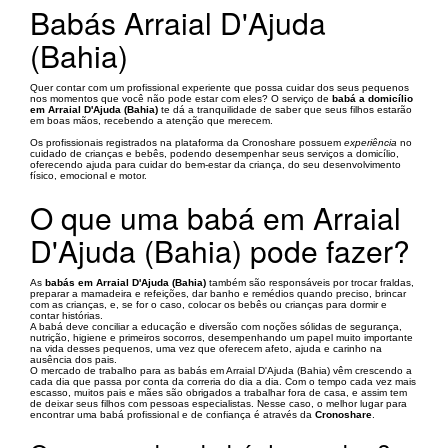
Babás Arraial D'Ajuda
(Bahia)
Quer contar com um profissional experiente que possa cuidar dos seus pequenos
nos momentos que você não pode estar com eles? O serviço de
babá a domicílio
em Arraial D'Ajuda (Bahia)
te dá a tranquilidade de saber que seus filhos estarão
em boas mãos, recebendo a atenção que merecem.
Os profissionais registrados na plataforma da Cronoshare possuem
experiência
no
cuidado de crianças e bebês, podendo desempenhar seus serviços a domicílio,
oferecendo ajuda para cuidar do bem-estar da criança, do seu desenvolvimento
físico, emocional e motor.
O que uma babá em Arraial
D'Ajuda (Bahia) pode fazer?
As
babás em Arraial D'Ajuda (Bahia)
também são responsáveis por trocar fraldas,
preparar a mamadeira e refeições, dar banho e remédios quando preciso, brincar
com as crianças, e, se for o caso, colocar os bebês ou crianças para dormir e
contar histórias.
A babá deve conciliar a educação e diversão com noções sólidas de segurança,
nutrição, higiene e primeiros socorros, desempenhando um papel muito importante
na vida desses pequenos, uma vez que oferecem afeto, ajuda e carinho na
ausência dos pais.
O mercado de trabalho para as babás em Arraial D'Ajuda (Bahia) vêm crescendo a
cada dia que passa por conta da correria do dia a dia. Com o tempo cada vez mais
escasso, muitos pais e mães são obrigados a trabalhar fora de casa, e assim tem
de deixar seus filhos com pessoas especialistas. Nesse caso, o melhor lugar para
encontrar uma babá profissional e de confiança é através da
Cronoshare
.