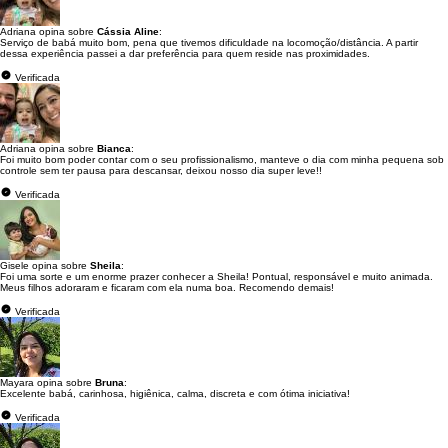
Adriana opina sobre
Cássia Aline
:
Serviço de babá muito bom, pena que tivemos dificuldade na locomoção/distância. A partir
dessa experiência passei a dar preferência para quem reside nas proximidades.
Verificada
Adriana opina sobre
Bianca
:
Foi muito bom poder contar com o seu profissionalismo, manteve o dia com minha pequena sob
controle sem ter pausa para descansar, deixou nosso dia super leve!!
Verificada
Gisele opina sobre
Sheila
:
Foi uma sorte e um enorme prazer conhecer a Sheila! Pontual, responsável e muito animada.
Meus filhos adoraram e ficaram com ela numa boa. Recomendo demais!
Verificada
Mayara opina sobre
Bruna
:
Excelente babá, carinhosa, higiênica, calma, discreta e com ótima iniciativa!
Verificada