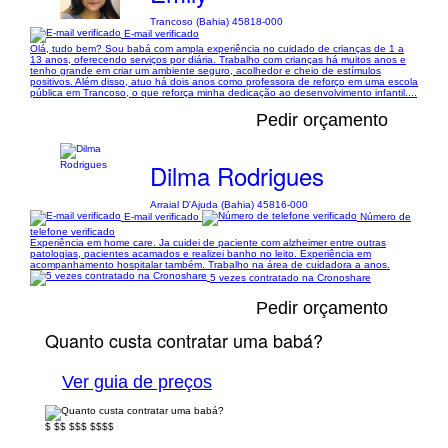
Trancoso (Bahia) 45818-000
E-mail verificado
Olá, tudo bem? Sou babá com ampla experiência no cuidado de crianças de 1 a
13 anos, oferecendo serviços por diária. Trabalho com crianças há muitos anos e
tenho grande em criar um ambiente seguro, acolhedor e cheio de estímulos
positivos. Além disso, atuo há dois anos como professora de reforço em uma escola
pública em Trancoso, o que reforça minha dedicação ao desenvolvimento infantil....
Pedir orçamento
Dilma Rodrigues
Arraial D'Ajuda (Bahia) 45816-000
E-mail verificado
Número de
telefone verificado
Experiência em home care. Ja cuidei de paciente com alzheimer entre outras
patologias, pacientes acamados e realizei banho no leito. Experiência em
acompanhamento hospitalar também. Trabalho na área de cuidadora a anos.
5 vezes contratado na Cronoshare
Pedir orçamento
Quanto custa contratar uma babá?
Ver guia de preços
$
$$
$$$
$$$$