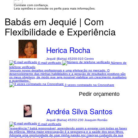
Contrate com confiança.
Leia opiniões e consulte os perfis para mais informações.
Babás em Jequié | Com
Flexibilidade e Experiência
Herica Rocha
Jequié (Bahia) 45200-010 Centro
E-mail verificado
Número de
telefone verificado
“procuro novos desafios profissionais e uma efetivação no mercado. O
desenvolvimento das minhas habilidades e a geração de resultados positivos são
os meus objetivos, de modo que seja possível viabilizar um crescimento qualitativo
e quantitativo.”
3 vezes contratado na Cronoshare
Pedir orçamento
Andréa Silva Santos
Jequié (Bahia) 45202-230 Joaquim Romão
E-mail verificado
*experiência:* babá responsável, aprendendo assim a engajar com todas as fases
da infância. Minha maior preocupação é a segurança e a saúde dos seus filhos.
Adoraria uma oportunidade de usar minha paixão por crianças cuidando da sua