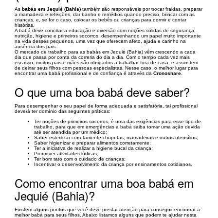
As
babás em Jequié (Bahia)
também são responsáveis por trocar fraldas, preparar
a mamadeira e refeições, dar banho e remédios quando preciso, brincar com as
crianças, e, se for o caso, colocar os bebês ou crianças para dormir e contar
histórias.
A babá deve conciliar a educação e diversão com noções sólidas de segurança,
nutrição, higiene e primeiros socorros, desempenhando um papel muito importante
na vida desses pequenos, uma vez que oferecem afeto, ajuda e carinho na
ausência dos pais.
O mercado de trabalho para as babás em Jequié (Bahia) vêm crescendo a cada
dia que passa por conta da correria do dia a dia. Com o tempo cada vez mais
escasso, muitos pais e mães são obrigados a trabalhar fora de casa, e assim tem
de deixar seus filhos com pessoas especialistas. Nesse caso, o melhor lugar para
encontrar uma babá profissional e de confiança é através da
Cronoshare
.
O que uma boa babá deve saber?
Para desempenhar o seu papel de forma adequada e satisfatória, tal profissional
deverá ter domínio das seguintes práticas:
Ter noções de primeiros socorros, é uma das exigências para esse tipo de
trabalho, para que em emergências a babá saiba tomar uma ação devida
até ser atendida por um médico;
Saber esterilizar corretamente chupetas, mamadeiras e outros utensílios;
Saber higienizar e preparar alimentos corretamente;
Ter a iniciativa de realizar a higiene bucal da criança;
Promover atividades lúdicas;
Ter bom tato com o cuidado de crianças;
Incentivar o desenvolvimento da criança por ensinamentos cotidianos.
Como encontrar uma boa babá em
Jequié (Bahia)?
Existem alguns pontos que você deve prestar atenção para conseguir encontrar a
melhor babá para seus filhos. Abaixo listamos alguns que podem te ajudar nesta