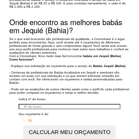
Jequié (Bahia) é de R$ 20 a R$ 100. E para contratar mensalmente, o valor é de
R$ 1.400 a R$ 2.100.
Onde encontro as melhores babás
em Jequié (Bahia)?
Se o que está buscando são profissionais de qualidade, a Cronoshare é o lugar
perfeito para encontrá-las. Aqui, você recebe até 4 orçamentos de diferentes
profissionais de forma gratuita e sem compromisso algum! Você ainda terá acesso
aos seus perfis profissionais para conhecer mais sobre seus trabalhos e conferir as
avaliações de clientes anteriores.
Com a Cronoshare, ficou muito mais fácil encontrar
babás em Jequié (Bahia)
.
Como funciona?
- Explique sua solicitação de orçamento para o serviço de
Babás Jequié (Bahia)
.
- Centenas de profissionais de Babás localizados em Jequié e arredores vão
receber um aviso con sua solicitação e os que tiverem interesse entrarão em
contato com você, lhe oferecendo um orçamento e tarifas personalizadas para
Babás.
- Pode ver as avaliações de outros clientes assim como o perfil de cada profissional
para poder comparar os orçamentos e tomar a melhor decisão.
Indica nº de horas:
Seu orçamento é de:
– R$