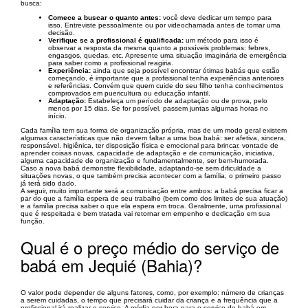
busca:
Comece a buscar o quanto antes:
você deve dedicar um tempo para
isso. Entreviste pessoalmente ou por videochamada antes de tomar uma
decisão.
Verifique se a profissional é qualificada:
um método para isso é
observar a resposta da mesma quanto a possíveis problemas: febres,
engasgos, quedas, etc. Apresente uma situação imaginária de emergência
para saber como a profissional reagiria.
Experiência:
ainda que seja possível encontrar ótimas babás que estão
começando, é importante que a profissional tenha experiências anteriores
e referências. Convém que quem cuide do seu filho tenha conhecimentos
comprovados em puericultura ou educação infantil.
Adaptação:
Estabeleça um período de adaptação ou de prova, pelo
menos por 15 dias. Se for possível, passem juntas algumas horas no
início.
Cada família tem sua forma de organização própria, mas de um modo geral existem
algumas características que não devem faltar a uma boa babá: ser afetiva, sincera,
responsável, higiênica, ter disposição física e emocional para brincar, vontade de
aprender coisas novas, capacidade de adaptação e de comunicação, iniciativa,
alguma capacidade de organização e fundamentalmente, ser bem-humorada.
Caso a nova babá demonstre flexibilidade, adaptando-se sem dificuldade a
situações novas, o que também precisa acontecer com a família, o primeiro passo
já terá sido dado.
A seguir, muito importante será a comunicação entre ambos: a babá precisa ficar a
par do que a família espera de seu trabalho (bem como dos limites de sua atuação)
e a família precisa saber o que ela espera em troca. Geralmente, uma profissional
que é respeitada e bem tratada vai retornar em empenho e dedicação em sua
função.
Qual é o preço médio do serviço de
babá em Jequié (Bahia)?
O valor pode depender de alguns fatores, como, por exemplo: número de crianças
a serem cuidadas, o tempo que precisará cuidar da criança e a frequência que a
profissional irá realizar o serviço. A média por hora para o serviço de babá em