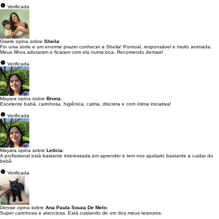
Verificada
Gisele opina sobre
Sheila
:
Foi uma sorte e um enorme prazer conhecer a Sheila! Pontual, responsável e muito animada.
Meus filhos adoraram e ficaram com ela numa boa. Recomendo demais!
Verificada
Mayara opina sobre
Bruna
:
Excelente babá, carinhosa, higiênica, calma, discreta e com ótima iniciativa!
Verificada
Mayara opina sobre
Letícia
:
A profissional está bastante interessada em aprender e tem nos ajudado bastante a cuidar do
bebê.
Verificada
Denise opina sobre
Ana Paula Souza De Melo
:
Super carinhosa e atenciosa. Está cuidando de um dos meus tesouros.