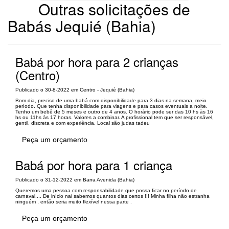
Outras solicitações de
Babás Jequié (Bahia)
Babá por hora para 2 crianças
(Centro)
Publicado o 30-8-2022 em Centro - Jequié (Bahia)
Bom dia, preciso de uma babá com disponibilidade para 3 dias na semana, meio
período. Que tenha disponibilidade para viagens e para casos eventuais a noite.
Tenho um bebê de 5 meses e outro de 4 anos. O horário pode ser das 10 hs às 16
hs ou 11hs às 17 horas. Valores a combinar. A profissional tem que ser responsável,
gentil, discreta e com experiência. Local são judas tadeu
Peça um orçamento
Babá por hora para 1 criança
Publicado o 31-12-2022 em Barra Avenida (Bahia)
Queremos uma pessoa com responsabilidade que possa ficar no período de
carnaval.... De início nai sabemos quantos dias certos !!! Minha filha não estranha
ninguém , então seria muito flexível nessa parte .
Peça um orçamento