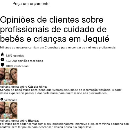
Peça um orçamento
Opiniões de clientes sobre
profissionais de cuidado de
bebês e crianças em Jequié
Milhares de usuários confiam em Cronoshare para encontrar os melhores profissionais
4.8/5 estrelas
+13.000 opiniões recebidas
100% verificadas
Adriana opina sobre
Cássia Aline
:
Serviço de babá muito bom, pena que tivemos dificuldade na locomoção/distância. A partir
dessa experiência passei a dar preferência para quem reside nas proximidades.
Verificada
Adriana opina sobre
Bianca
:
Foi muito bom poder contar com o seu profissionalismo, manteve o dia com minha pequena sob
controle sem ter pausa para descansar, deixou nosso dia super leve!!