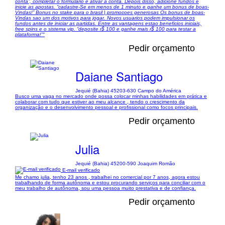
conta”, completar o formulario e ativar a conta. Depois disso, adicione fundos e
inicie as apostas. “cadastre-Se em menos de 1 minuto e ganhe um bonus de boas-
Vindas!” Bonus no stake para o brasil | promocoes generosas Os bonus de boas-
Vindas sao um dos motivos para jogar. Novos usuarios podem impulsionar os
fundos antes de iniciar as partidas. Entre as vantagens estao beneficios iniciais,
free spins e o sistema vip. “deposite r$ 100 e ganhe mais r$ 100 para testar a
plataforma!”"
Pedir orçamento
Daiane Santiago
Jequié (Bahia) 45203-630 Campo do América
Busco uma vaga no mercado onde possa colocar minhas habilidades em prática e
colaborar com tudo que estiver ao meu alcance , tendo o crescimento da
organização e o desenvolvimento pessoal e profissional como focos principais.
Pedir orçamento
Julia
Jequié (Bahia) 45200-590 Joaquim Romão
E-mail verificado
Me chamo julia, tenho 23 anos , trabalhei no comercial por 7 anos, agora estou
trabalhando de forma autônoma e estou procurando serviços para conciliar com o
meu trabalho de autônoma, sou uma pessoa muito prestativa e de confiança.
Pedir orçamento