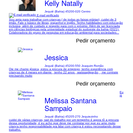
Kelly Natally
Jequié (Bahia) 45200-020 Centro
E-mail verificado
Sou apta para trabalhar com crianças ( de todas as faixas etárias), cuidei de 3
irmãs. Falo o básico de libras, espanhol e inglês. Tenho habilidades com educação
inclusiva, além de cuidado e respeito para com o próximo. Além de ser licenciada
em ciências biológicas pela universidade estadual do sudoeste da bahia (2021).
Colaboradora do grupo de pesquisa em educação ambiental para sociedades...
Pedir orçamento
Jessica
Jequié (Bahia) 45200-550 Joaquim Romão
Oie me chamo jéssica, estou a procura de emprego, tenho experiência com
crianças de 4 meses em diante , tenho 22 anos , watssapligação, , me contrate
precisando muito
Pedir orçamento
Eu
já
Melissa Santana
Sampaio
Jequié (Bahia) 45205-270 Jequiezinho
cuidei de várias crianças, sair do trabalho por um tempinho é agora tô a procura
dessa oportunidade, é eu acho que deve me contratar por que eu amo muito
criança tenho responsabilidade pra lidar com criança é estou necessitando desse
trabalho.