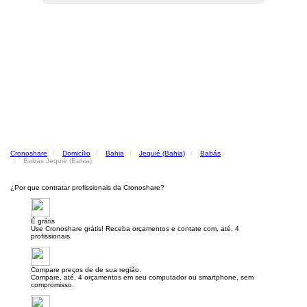
Cronoshare
Domicílio
Bahia
Jequié (Bahia)
Babás
Babás Jequié (Bahia)
¿Por que contratar profissionais da Cronoshare?
É grátis
Use Cronoshare grátis! Receba orçamentos e contate com, até, 4
profissionais.
Compare preços de de sua região.
Compare, até, 4 orçamentos em seu computador ou smartphone, sem
compromisso.