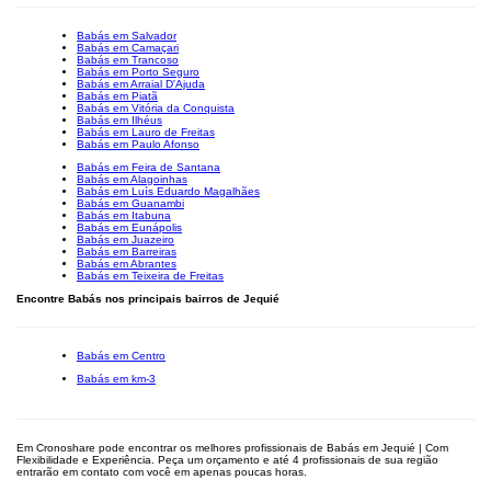
Babás em Salvador
Babás em Camaçari
Babás em Trancoso
Babás em Porto Seguro
Babás em Arraial D'Ajuda
Babás em Piatã
Babás em Vitória da Conquista
Babás em Ilhéus
Babás em Lauro de Freitas
Babás em Paulo Afonso
Babás em Feira de Santana
Babás em Alagoinhas
Babás em Luís Eduardo Magalhães
Babás em Guanambi
Babás em Itabuna
Babás em Eunápolis
Babás em Juazeiro
Babás em Barreiras
Babás em Abrantes
Babás em Teixeira de Freitas
Encontre Babás nos principais bairros de Jequié
Babás em Centro
Babás em km-3
Em Cronoshare pode encontrar os melhores profissionais de Babás em Jequié | Com
Flexibilidade e Experiência. Peça um orçamento e até 4 profissionais de sua região
entrarão em contato com você em apenas poucas horas.