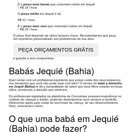
É o
preço mais barato
que costumam cobrar em Jequié
↓
R$ 16
/
hora
O
preço médio
em Jequié é de
R$ 21
/
hora
É o
preço mais caro
que costumam cobrar em Jequié
↑
R$ 25
/
hora
O preço final depende de vários factores chave. Recomendamos que peça
um orçamento personalizado aos profissionais da sua área.
é gratuito e sem compromisso
Babás Jequié (Bahia)
Quer contar com um profissional experiente que possa cuidar dos seus pequenos
nos momentos que você não pode estar com eles? O serviço de
babá a domicílio
em Jequié (Bahia)
te dá a tranquilidade de saber que seus filhos estarão em boas
mãos, recebendo a atenção que merecem.
Os profissionais registrados na plataforma da Cronoshare possuem
experiência
no
cuidado de crianças e bebês, podendo desempenhar seus serviços a domicílio,
oferecendo ajuda para cuidar do bem-estar da criança, do seu desenvolvimento
físico, emocional e motor.
O que uma babá em Jequié
(Bahia) pode fazer?