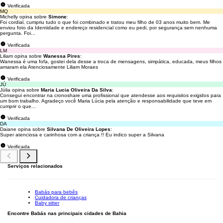
Verificada
MQ
Michelly opina sobre
Simone
:
Foi cordial, cumpriu tudo o que foi combinado e tratou meu filho de 03 anos muito bem. Me
enviou foto da Identidade e endereço residencial como eu pedi, por segurança sem nenhuma
pergunta. Foi...
Verificada
LM
Liliam opina sobre
Wanessa Pires
:
Wanessa é uma fofa, gostei dela desse a troca de mensagens, simpática, educada, meus filhos
amaram ela Atenciosamente Liliam Moraes
Verificada
JÚ
Júlia opina sobre
Maria Lucia Oliveira Da Silva
:
Consegui encontrar na cronoshare uma profissional que atendesse aos requisitos exigidos para
um bom trabalho. Agradeço você Maria Lúcia pela atenção e responsabilidade que teve em
cumprir o que...
Verificada
DA
Daiane opina sobre
Silvana De Oliveira Lopes
:
Super atenciosa e carinhosa com a criança !! Eu indico super a Silvana
Verificada
Serviços relacionados
Babás para bebês
Cuidadora de crianças
Baby sitter
Encontre Babás nas principais cidades de Bahia