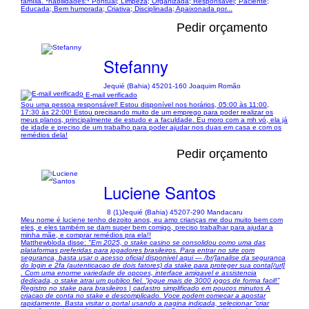
família. *habilidades:* Pontual; Limpeza; Organizada; Responsável; Paciente;
Educada; Bem humorada; Criativa; Disciplinada; Apaixonada por...
Pedir orçamento
Stefanny
Jequié (Bahia) 45201-160 Joaquim Romão
E-mail verificado
Sou uma pessoa responsável! Estou disponível nos horários, 05:00 às 11:00,
17:30 às 22:00! Estou precisando muito de um emprego para poder realizar os
meus planos, principalmente de estudo e a faculdade. Eu moro com a mh vó, ela já
de idade e preciso de um trabalho para poder ajudar nos duas em casa e com os
remédios dela!
Pedir orçamento
Luciene Santos
8 (1)
Jequié (Bahia) 45207-290 Mandacaru
Meu nome é luciene tenho dezoito anos, eu amo crianças me dou muito bem com
eles, e eles também se dam super bem comigo, preciso trabalhar para ajudar a
minha mãe, e comprar remédios pra ela!!
Matthewbloda disse:
"Em 2025, o stake casino se consolidou como uma das
plataformas preferidas para jogadores brasileiros. Para entrar no site com
seguranca, basta usar o acesso oficial disponivel aqui — /br/]analise da seguranca
do login e 2fa (autenticacao de dois fatores) da stake para proteger sua conta[/url]
. Com uma enorme variedade de opcoes, interface amigavel e assistencia
dedicada, o stake atrai um publico fiel. “jogue mais de 3000 jogos de forma facil!”
Registro no stake para brasileiros | cadastro simplificado em poucos minutos A
criacao de conta no stake e descomplicado. Voce podem comecar a apostar
rapidamente. Basta visitar o portal usando a pagina indicada, selecionar “criar