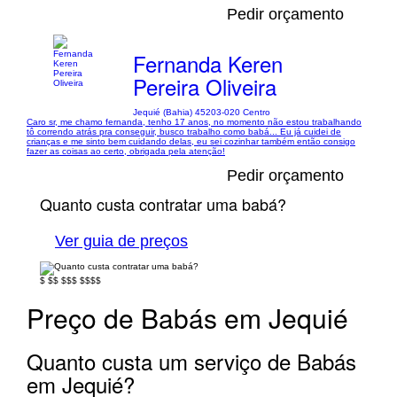
Pedir orçamento
Fernanda Keren
Pereira Oliveira
Jequié (Bahia) 45203-020 Centro
Caro sr, me chamo fernanda, tenho 17 anos, no momento não estou trabalhando
tô correndo atrás pra conseguir, busco trabalho como babá... Eu já cuidei de
crianças e me sinto bem cuidando delas, eu sei cozinhar também então consigo
fazer as coisas ao certo, obrigada pela atenção!
Pedir orçamento
Quanto custa contratar uma babá?
Ver guia de preços
$
$$
$$$
$$$$
Preço de Babás em Jequié
Quanto custa um serviço de Babás
em Jequié?