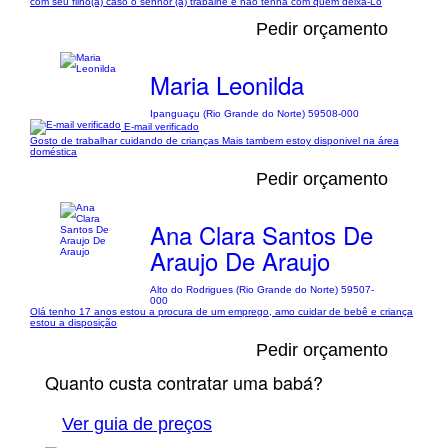
com seu filho(a) caso o senhor (a) trabalhe é não tenha com quem deixá-Lo
Pedir orçamento
Maria Leonilda
Ipanguaçu (Rio Grande do Norte) 59508-000
E-mail verificado
Gosto de trabalhar cuidando de crianças Mais tambem estoy disponivel na área
doméstica
Pedir orçamento
Ana Clara Santos De
Araujo De Araujo
Alto do Rodrigues (Rio Grande do Norte) 59507-
000
Olá tenho 17 anos estou a procura de um emprego, amo cuidar de bebê e criança
estou a disposição
Pedir orçamento
Quanto custa contratar uma babá?
Ver guia de preços