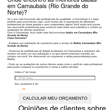
em Carnaubais (Rio Grande do
Norte)?
Se o que está buscando são profissionais de qualidade, a Cronoshare é o lugar
perfeito para encontrá-las. Aqui, você recebe até 4 orçamentos de diferentes
profissionais de forma gratuita e sem compromisso algum! Você ainda terá acesso
aos seus perfis profissionais para conhecer mais sobre seus trabalhos e conferir as
avaliações de clientes anteriores.
Com a Cronoshare, ficou muito mais fácil encontrar
babás em Carnaubais (Rio
Grande do Norte)
.
Como funciona?
- Explique sua solicitação de orçamento para o serviço de
Babás Carnaubais (Rio
Grande do Norte)
.
- Centenas de profissionais de Babás localizados em Carnaubais e arredores vão
receber um aviso con sua solicitação e os que tiverem interesse entrarão em
contato com você, lhe oferecendo um orçamento e tarifas personalizadas para
Babás.
- Pode ver as avaliações de outros clientes assim como o perfil de cada profissional
para poder comparar os orçamentos e tomar a melhor decisão.
Indica nº de horas:
Seu orçamento é de:
– R$
Opiniões de clientes sobre