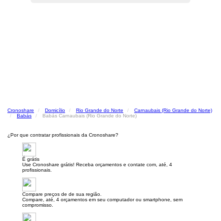
Cronoshare
Domicílio
Rio Grande do Norte
Carnaubais (Rio Grande do Norte)
Babás
Babás Carnaubais (Rio Grande do Norte)
¿Por que contratar profissionais da Cronoshare?
É grátis
Use Cronoshare grátis! Receba orçamentos e contate com, até, 4
profissionais.
Compare preços de de sua região.
Compare, até, 4 orçamentos em seu computador ou smartphone, sem
compromisso.