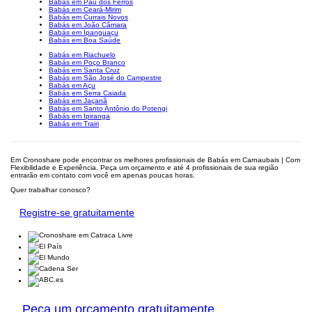
Babás em Pau dos Ferros
Babás em Ceará-Mirim
Babás em Currais Novos
Babás em João Câmara
Babás em Ipanguaçu
Babás em Boa Saúde
Babás em Riachuelo
Babás em Poço Branco
Babás em Santa Cruz
Babás em São José do Campestre
Babás em Açu
Babás em Serra Caiada
Babás em Jaçanã
Babás em Santo Antônio do Potengi
Babás em Ipiranga
Babás em Trairi
Em Cronoshare pode encontrar os melhores profissionais de Babás em Carnaubais | Com
Flexibilidade e Experiência. Peça um orçamento e até 4 profissionais de sua região
entrarão em contato com você em apenas poucas horas.
Quer trabalhar conosco?
Registre-se gratuitamente
Peça um orçamento gratuitamente