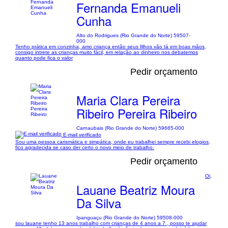
Fernanda Emanueli
Cunha
Alto do Rodrigues (Rio Grande do Norte) 59507-
000
Tenho prática em conzinha, amo criança então seus filhos vão tá em boas mãos,
consigo intrete as crianças muito fácil, em relação ao dinheiro nos debatemos
quanto pode fica o valor
Pedir orçamento
Maria Clara Pereira
Ribeiro Pereira Ribeiro
Carnaubais (Rio Grande do Norte) 59665-000
E-mail verificado
Sou uma pessoa carismática e simpática, onde eu trabalhei sempre recebi elogios,
fico agradecida se caso der certo o novo meio de trabalho.
Pedir orçamento
Oi,
Lauane Beatriz Moura
Da Silva
Ipanguaçu (Rio Grande do Norte) 59508-000
sou lauane tenho 13 anos trabalho com crianças de 4 anos a 7 , posso te ajudar