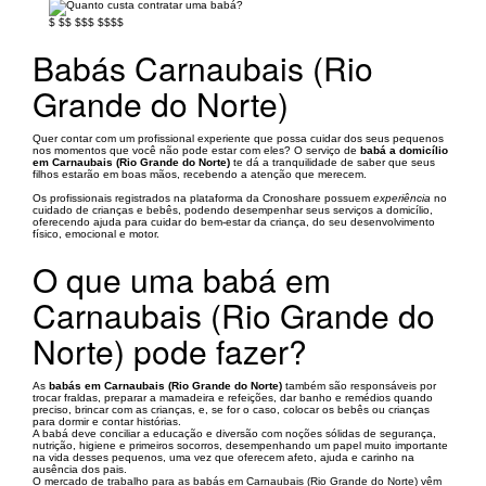
$
$$
$$$
$$$$
Babás Carnaubais (Rio
Grande do Norte)
Quer contar com um profissional experiente que possa cuidar dos seus pequenos
nos momentos que você não pode estar com eles? O serviço de
babá a domicílio
em Carnaubais (Rio Grande do Norte)
te dá a tranquilidade de saber que seus
filhos estarão em boas mãos, recebendo a atenção que merecem.
Os profissionais registrados na plataforma da Cronoshare possuem
experiência
no
cuidado de crianças e bebês, podendo desempenhar seus serviços a domicílio,
oferecendo ajuda para cuidar do bem-estar da criança, do seu desenvolvimento
físico, emocional e motor.
O que uma babá em
Carnaubais (Rio Grande do
Norte) pode fazer?
As
babás em Carnaubais (Rio Grande do Norte)
também são responsáveis por
trocar fraldas, preparar a mamadeira e refeições, dar banho e remédios quando
preciso, brincar com as crianças, e, se for o caso, colocar os bebês ou crianças
para dormir e contar histórias.
A babá deve conciliar a educação e diversão com noções sólidas de segurança,
nutrição, higiene e primeiros socorros, desempenhando um papel muito importante
na vida desses pequenos, uma vez que oferecem afeto, ajuda e carinho na
ausência dos pais.
O mercado de trabalho para as babás em Carnaubais (Rio Grande do Norte) vêm