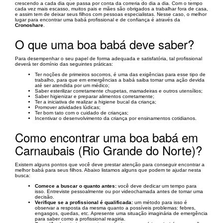
crescendo a cada dia que passa por conta da correria do dia a dia. Com o tempo
cada vez mais escasso, muitos pais e mães são obrigados a trabalhar fora de casa,
e assim tem de deixar seus filhos com pessoas especialistas. Nesse caso, o melhor
lugar para encontrar uma babá profissional e de confiança é através da
Cronoshare
.
O que uma boa babá deve saber?
Para desempenhar o seu papel de forma adequada e satisfatória, tal profissional
deverá ter domínio das seguintes práticas:
Ter noções de primeiros socorros, é uma das exigências para esse tipo de
trabalho, para que em emergências a babá saiba tomar uma ação devida
até ser atendida por um médico;
Saber esterilizar corretamente chupetas, mamadeiras e outros utensílios;
Saber higienizar e preparar alimentos corretamente;
Ter a iniciativa de realizar a higiene bucal da criança;
Promover atividades lúdicas;
Ter bom tato com o cuidado de crianças;
Incentivar o desenvolvimento da criança por ensinamentos cotidianos.
Como encontrar uma boa babá em
Carnaubais (Rio Grande do Norte)?
Existem alguns pontos que você deve prestar atenção para conseguir encontrar a
melhor babá para seus filhos. Abaixo listamos alguns que podem te ajudar nesta
busca:
Comece a buscar o quanto antes:
você deve dedicar um tempo para
isso. Entreviste pessoalmente ou por videochamada antes de tomar uma
decisão.
Verifique se a profissional é qualificada:
um método para isso é
observar a resposta da mesma quanto a possíveis problemas: febres,
engasgos, quedas, etc. Apresente uma situação imaginária de emergência
para saber como a profissional reagiria.