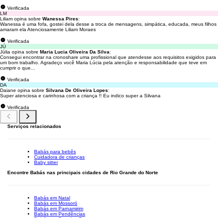
Verificada
LM
Liliam opina sobre
Wanessa Pires
:
Wanessa é uma fofa, gostei dela desse a troca de mensagens, simpática, educada, meus filhos
amaram ela Atenciosamente Liliam Moraes
Verificada
JÚ
Júlia opina sobre
Maria Lucia Oliveira Da Silva
:
Consegui encontrar na cronoshare uma profissional que atendesse aos requisitos exigidos para
um bom trabalho. Agradeço você Maria Lúcia pela atenção e responsabilidade que teve em
cumprir o que...
Verificada
DA
Daiane opina sobre
Silvana De Oliveira Lopes
:
Super atenciosa e carinhosa com a criança !! Eu indico super a Silvana
Verificada
Serviços relacionados
Babás para bebês
Cuidadora de crianças
Baby sitter
Encontre Babás nas principais cidades de Rio Grande do Norte
Babás em Natal
Babás em Mossoró
Babás em Parnamirim
Babás em Pendências