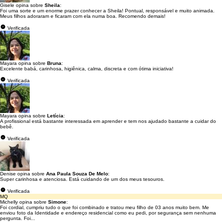
Gisele opina sobre
Sheila
:
Foi uma sorte e um enorme prazer conhecer a Sheila! Pontual, responsável e muito animada.
Meus filhos adoraram e ficaram com ela numa boa. Recomendo demais!
Verificada
Mayara opina sobre
Bruna
:
Excelente babá, carinhosa, higiênica, calma, discreta e com ótima iniciativa!
Verificada
Mayara opina sobre
Letícia
:
A profissional está bastante interessada em aprender e tem nos ajudado bastante a cuidar do
bebê.
Verificada
Denise opina sobre
Ana Paula Souza De Melo
:
Super carinhosa e atenciosa. Está cuidando de um dos meus tesouros.
Verificada
MQ
Michelly opina sobre
Simone
:
Foi cordial, cumpriu tudo o que foi combinado e tratou meu filho de 03 anos muito bem. Me
enviou foto da Identidade e endereço residencial como eu pedi, por segurança sem nenhuma
pergunta. Foi...