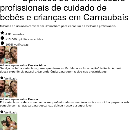
profissionais de cuidado de
bebês e crianças em Carnaubais
Milhares de usuários confiam em Cronoshare para encontrar os melhores profissionais
4.8/5 estrelas
+13.000 opiniões recebidas
100% verificadas
Adriana opina sobre
Cássia Aline
:
Serviço de babá muito bom, pena que tivemos dificuldade na locomoção/distância. A partir
dessa experiência passei a dar preferência para quem reside nas proximidades.
Verificada
Adriana opina sobre
Bianca
:
Foi muito bom poder contar com o seu profissionalismo, manteve o dia com minha pequena sob
controle sem ter pausa para descansar, deixou nosso dia super leve!!
Verificada