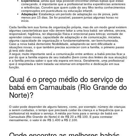
Experiência:
ainda que seja possível encontrar ótimas babás que estão
começando, é importante que a profissional tenha experiências anteriores
e referências. Convém que quem cuide do seu filho tenha conhecimentos
comprovados em puericultura ou educação infantil.
Adaptação:
Estabeleça um período de adaptação ou de prova, pelo
menos por 15 dias. Se for possível, passem juntas algumas horas no
início.
Cada família tem sua forma de organização própria, mas de um modo geral existem
algumas características que não devem faltar a uma boa babá: ser afetiva, sincera,
responsável, higiênica, ter disposição física e emocional para brincar, vontade de
aprender coisas novas, capacidade de adaptação e de comunicação, iniciativa,
alguma capacidade de organização e fundamentalmente, ser bem-humorada.
Caso a nova babá demonstre flexibilidade, adaptando-se sem dificuldade a
situações novas, o que também precisa acontecer com a família, o primeiro passo
já terá sido dado.
A seguir, muito importante será a comunicação entre ambos: a babá precisa ficar a
par do que a família espera de seu trabalho (bem como dos limites de sua atuação)
e a família precisa saber o que ela espera em troca. Geralmente, uma profissional
que é respeitada e bem tratada vai retornar em empenho e dedicação em sua
função.
Qual é o preço médio do serviço de
babá em Carnaubais (Rio Grande do
Norte)?
O valor pode depender de alguns fatores, como, por exemplo: número de crianças
a serem cuidadas, o tempo que precisará cuidar da criança e a frequência que a
profissional irá realizar o serviço. A média por hora para o serviço de babá em
Carnaubais (Rio Grande do Norte) é de R$ 20 a R$ 100. E para contratar
mensalmente, o valor é de R$ 1.400 a R$ 2.100.
Onde encontro as melhores babás