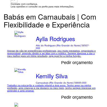
Contrate com confiança.
Leia opiniões e consulte os perfis para mais informações.
Babás em Carnaubais | Com
Flexibilidade e Experiência
Aylla Rodrigues
Alto do Rodrigues (Rio Grande do Norte) 59507-
000
Apesar de não ter experiências profissionais, sou muito prestativa, organizada e
responsável, aprendo rápido e sei lidar com o público. Sempre disposta a dar o
meu melhor para um ótimo resultado, seja qual for a minha função.
Pedir orçamento
Kemilly Silva
Carnaubais (Rio Grande do Norte) 59665-000
Trabalho na educação e cuidado infantil a dois anos. Tenho amor na minha
profissão, amo crianças e me destaco no meu meio, tenho sempre interesse em
aprender e amo ensinar.
Pedir orçamento