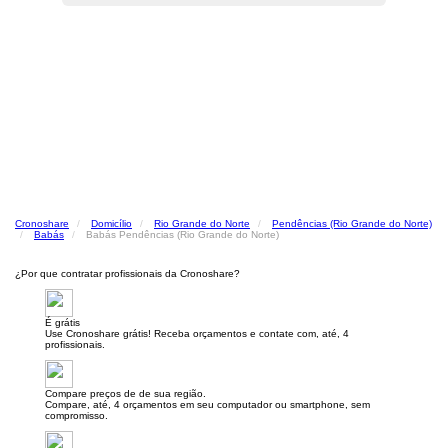
Cronoshare
Domicílio
Rio Grande do Norte
Pendências (Rio Grande do Norte)
Babás
Babás Pendências (Rio Grande do Norte)
¿Por que contratar profissionais da Cronoshare?
É grátis
Use Cronoshare grátis! Receba orçamentos e contate com, até, 4
profissionais.
Compare preços de de sua região.
Compare, até, 4 orçamentos em seu computador ou smartphone, sem
compromisso.