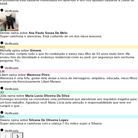
A profissional está bastante interessada em aprender e tem nos ajudado bastante a cuidar do
bebê.
Verificada
Denise opina sobre
Ana Paula Souza De Melo
:
Super carinhosa e atenciosa. Está cuidando de um dos meus tesouros.
Verificada
MQ
Michelly opina sobre
Simone
:
Foi cordial, cumpriu tudo o que foi combinado e tratou meu filho de 03 anos muito bem. Me
enviou foto da Identidade e endereço residencial como eu pedi, por segurança sem nenhuma
pergunta. Foi...
Verificada
LM
Liliam opina sobre
Wanessa Pires
:
Wanessa é uma fofa, gostei dela desse a troca de mensagens, simpática, educada, meus filhos
amaram ela Atenciosamente Liliam Moraes
Verificada
JÚ
Júlia opina sobre
Maria Lucia Oliveira Da Silva
:
Consegui encontrar na cronoshare uma profissional que atendesse aos requisitos exigidos para
um bom trabalho. Agradeço você Maria Lúcia pela atenção e responsabilidade que teve em
cumprir o que...
Verificada
DA
Daiane opina sobre
Silvana De Oliveira Lopes
:
Super atenciosa e carinhosa com a criança !! Eu indico super a Silvana
Verificada