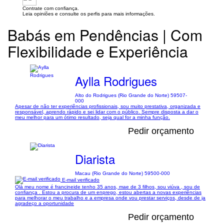
Contrate com confiança.
Leia opiniões e consulte os perfis para mais informações.
Babás em Pendências | Com
Flexibilidade e Experiência
Aylla Rodrigues
Alto do Rodrigues (Rio Grande do Norte) 59507-
000
Apesar de não ter experiências profissionais, sou muito prestativa, organizada e
responsável, aprendo rápido e sei lidar com o público. Sempre disposta a dar o
meu melhor para um ótimo resultado, seja qual for a minha função.
Pedir orçamento
Diarista
Macau (Rio Grande do Norte) 59500-000
E-mail verificado
Olá meu nome é francineide tenho 35 anos, mae de 3 filhos, sou viúva , sou de
confiança . Estou a procura de um enprego, estou abertas a novas experiências
para melhorar o meu trabalho e a empresa onde vou prestar serviços, desde de ja
agradeço a oportunidade
Pedir orçamento