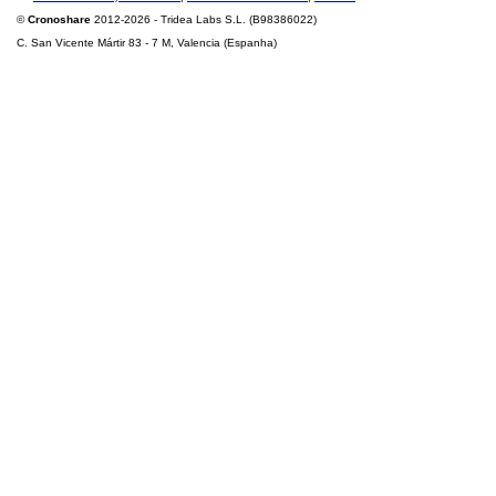
©
Cronoshare
2012-2026 - Tridea Labs S.L. (B98386022)
C. San Vicente Mártir 83 - 7 M, Valencia (Espanha)