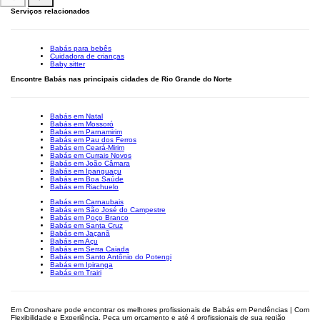
Serviços relacionados
Babás para bebês
Cuidadora de crianças
Baby sitter
Encontre Babás nas principais cidades de Rio Grande do Norte
Babás em Natal
Babás em Mossoró
Babás em Parnamirim
Babás em Pau dos Ferros
Babás em Ceará-Mirim
Babás em Currais Novos
Babás em João Câmara
Babás em Ipanguaçu
Babás em Boa Saúde
Babás em Riachuelo
Babás em Carnaubais
Babás em São José do Campestre
Babás em Poço Branco
Babás em Santa Cruz
Babás em Jaçanã
Babás em Açu
Babás em Serra Caiada
Babás em Santo Antônio do Potengi
Babás em Ipiranga
Babás em Trairi
Em Cronoshare pode encontrar os melhores profissionais de Babás em Pendências | Com
Flexibilidade e Experiência. Peça um orçamento e até 4 profissionais de sua região