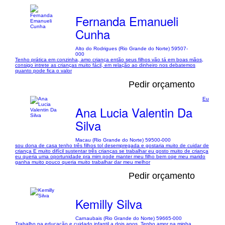
Fernanda Emanueli
Cunha
Alto do Rodrigues (Rio Grande do Norte) 59507-
000
Tenho prática em conzinha, amo criança então seus filhos vão tá em boas mãos,
consigo intrete as crianças muito fácil, em relação ao dinheiro nos debatemos
quanto pode fica o valor
Pedir orçamento
Eu
Ana Lucia Valentin Da
Silva
Macau (Rio Grande do Norte) 59500-000
sou dona de casa tenho três filhos tol desempregada e gostaria muito de cuidar de
criança E muito difícil sustentar três crianças se trabalhar eu gosto muito de criança
eu queria uma oportunidade pra mim pode manter meu filho bem oqe meu marido
ganha muito pouco queria muito trabalhar dar meu melhor
Pedir orçamento
Kemilly Silva
Carnaubais (Rio Grande do Norte) 59665-000
Trabalho na educação e cuidado infantil a dois anos. Tenho amor na minha