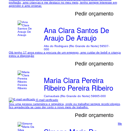
profissão, amo crianças e me destaco no meu meio, tenho sempre interesse em
aprender e amo ensinar.
Pedir orçamento
Ana Clara Santos De
Araujo De Araujo
Alto do Rodrigues (Rio Grande do Norte) 59507-
000
Olá tenho 17 anos estou a procura de um emprego, amo cuidar de bebê e criança
estou a disposição
Pedir orçamento
Maria Clara Pereira
Ribeiro Pereira Ribeiro
Carnaubais (Rio Grande do Norte) 59665-000
E-mail verificado
Sou uma pessoa carismática e simpática, onde eu trabalhei sempre recebi elogios,
fico agradecida se caso der certo o novo meio de trabalho.
Pedir orçamento
Me