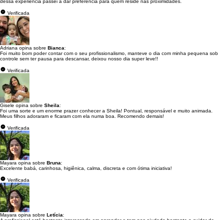
dessa experiência passei a dar preferência para quem reside nas proximidades.
Verificada
Adriana opina sobre
Bianca
:
Foi muito bom poder contar com o seu profissionalismo, manteve o dia com minha pequena sob
controle sem ter pausa para descansar, deixou nosso dia super leve!!
Verificada
Gisele opina sobre
Sheila
:
Foi uma sorte e um enorme prazer conhecer a Sheila! Pontual, responsável e muito animada.
Meus filhos adoraram e ficaram com ela numa boa. Recomendo demais!
Verificada
Mayara opina sobre
Bruna
:
Excelente babá, carinhosa, higiênica, calma, discreta e com ótima iniciativa!
Verificada
Mayara opina sobre
Letícia
: