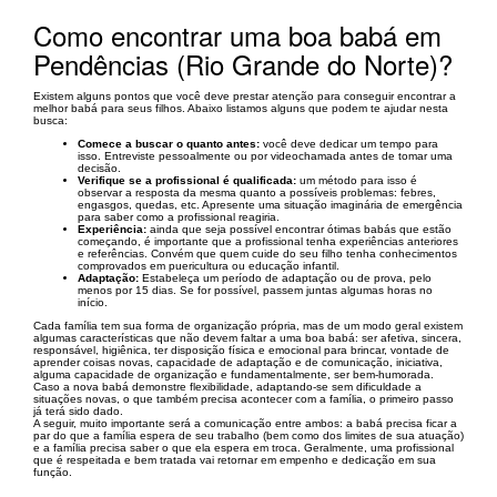
Como encontrar uma boa babá em
Pendências (Rio Grande do Norte)?
Existem alguns pontos que você deve prestar atenção para conseguir encontrar a
melhor babá para seus filhos. Abaixo listamos alguns que podem te ajudar nesta
busca:
Comece a buscar o quanto antes:
você deve dedicar um tempo para
isso. Entreviste pessoalmente ou por videochamada antes de tomar uma
decisão.
Verifique se a profissional é qualificada:
um método para isso é
observar a resposta da mesma quanto a possíveis problemas: febres,
engasgos, quedas, etc. Apresente uma situação imaginária de emergência
para saber como a profissional reagiria.
Experiência:
ainda que seja possível encontrar ótimas babás que estão
começando, é importante que a profissional tenha experiências anteriores
e referências. Convém que quem cuide do seu filho tenha conhecimentos
comprovados em puericultura ou educação infantil.
Adaptação:
Estabeleça um período de adaptação ou de prova, pelo
menos por 15 dias. Se for possível, passem juntas algumas horas no
início.
Cada família tem sua forma de organização própria, mas de um modo geral existem
algumas características que não devem faltar a uma boa babá: ser afetiva, sincera,
responsável, higiênica, ter disposição física e emocional para brincar, vontade de
aprender coisas novas, capacidade de adaptação e de comunicação, iniciativa,
alguma capacidade de organização e fundamentalmente, ser bem-humorada.
Caso a nova babá demonstre flexibilidade, adaptando-se sem dificuldade a
situações novas, o que também precisa acontecer com a família, o primeiro passo
já terá sido dado.
A seguir, muito importante será a comunicação entre ambos: a babá precisa ficar a
par do que a família espera de seu trabalho (bem como dos limites de sua atuação)
e a família precisa saber o que ela espera em troca. Geralmente, uma profissional
que é respeitada e bem tratada vai retornar em empenho e dedicação em sua
função.