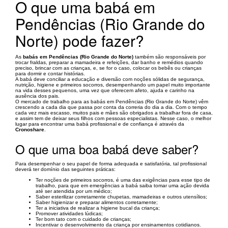
O que uma babá em
Pendências (Rio Grande do
Norte) pode fazer?
As
babás em Pendências (Rio Grande do Norte)
também são responsáveis por
trocar fraldas, preparar a mamadeira e refeições, dar banho e remédios quando
preciso, brincar com as crianças, e, se for o caso, colocar os bebês ou crianças
para dormir e contar histórias.
A babá deve conciliar a educação e diversão com noções sólidas de segurança,
nutrição, higiene e primeiros socorros, desempenhando um papel muito importante
na vida desses pequenos, uma vez que oferecem afeto, ajuda e carinho na
ausência dos pais.
O mercado de trabalho para as babás em Pendências (Rio Grande do Norte) vêm
crescendo a cada dia que passa por conta da correria do dia a dia. Com o tempo
cada vez mais escasso, muitos pais e mães são obrigados a trabalhar fora de casa,
e assim tem de deixar seus filhos com pessoas especialistas. Nesse caso, o melhor
lugar para encontrar uma babá profissional e de confiança é através da
Cronoshare
.
O que uma boa babá deve saber?
Para desempenhar o seu papel de forma adequada e satisfatória, tal profissional
deverá ter domínio das seguintes práticas:
Ter noções de primeiros socorros, é uma das exigências para esse tipo de
trabalho, para que em emergências a babá saiba tomar uma ação devida
até ser atendida por um médico;
Saber esterilizar corretamente chupetas, mamadeiras e outros utensílios;
Saber higienizar e preparar alimentos corretamente;
Ter a iniciativa de realizar a higiene bucal da criança;
Promover atividades lúdicas;
Ter bom tato com o cuidado de crianças;
Incentivar o desenvolvimento da criança por ensinamentos cotidianos.