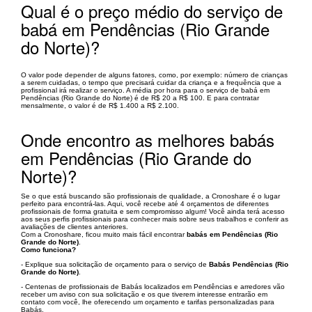
Qual é o preço médio do serviço de
babá em Pendências (Rio Grande
do Norte)?
O valor pode depender de alguns fatores, como, por exemplo: número de crianças
a serem cuidadas, o tempo que precisará cuidar da criança e a frequência que a
profissional irá realizar o serviço. A média por hora para o serviço de babá em
Pendências (Rio Grande do Norte) é de R$ 20 a R$ 100. E para contratar
mensalmente, o valor é de R$ 1.400 a R$ 2.100.
Onde encontro as melhores babás
em Pendências (Rio Grande do
Norte)?
Se o que está buscando são profissionais de qualidade, a Cronoshare é o lugar
perfeito para encontrá-las. Aqui, você recebe até 4 orçamentos de diferentes
profissionais de forma gratuita e sem compromisso algum! Você ainda terá acesso
aos seus perfis profissionais para conhecer mais sobre seus trabalhos e conferir as
avaliações de clientes anteriores.
Com a Cronoshare, ficou muito mais fácil encontrar
babás em Pendências (Rio
Grande do Norte)
.
Como funciona?
- Explique sua solicitação de orçamento para o serviço de
Babás Pendências (Rio
Grande do Norte)
.
- Centenas de profissionais de Babás localizados em Pendências e arredores vão
receber um aviso con sua solicitação e os que tiverem interesse entrarão em
contato com você, lhe oferecendo um orçamento e tarifas personalizadas para
Babás.