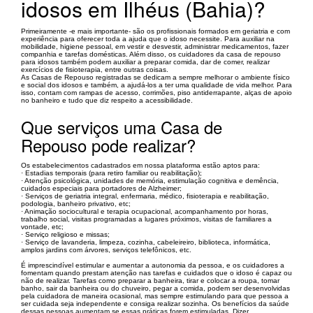
idosos em Ilhéus (Bahia)?
Primeiramente -e mais importante- são os profissionais formados em geriatria e com
experiência para oferecer toda a ajuda que o idoso necessite. Para auxiliar na
mobilidade, higiene pessoal, em vestir e desvestir, administrar medicamentos, fazer
companhia e tarefas domésticas. Além disso, os cuidadores da casa de repouso
para idosos também podem auxiliar a preparar comida, dar de comer, realizar
exercícios de fisioterapia, entre outras coisas.
As Casas de Repouso registradas se dedicam a sempre melhorar o ambiente físico
e social dos idosos e também, a ajudá-los a ter uma qualidade de vida melhor. Para
isso, contam com rampas de acesso, corrimões, piso antiderrapante, alças de apoio
no banheiro e tudo que diz respeito a acessibilidade.
Que serviços uma Casa de
Repouso pode realizar?
Os estabelecimentos cadastrados em nossa plataforma estão aptos para:
· Estadias temporais (para retiro familiar ou reabilitação);
· Atenção psicológica, unidades de memória, estimulação cognitiva e demência,
cuidados especiais para portadores de Alzheimer;
· Serviços de geriatria integral, enfermaria, médico, fisioterapia e reabilitação,
podologia, banheiro privativo, etc;
· Animação sociocultural e terapia ocupacional, acompanhamento por horas,
trabalho social, visitas programadas a lugares próximos, visitas de familiares a
vontade, etc;
· Serviço religioso e missas;
· Serviço de lavanderia, limpeza, cozinha, cabeleireiro, biblioteca, informática,
amplos jardins com árvores, serviços telefônicos, etc.
É imprescindível estimular e aumentar a autonomia da pessoa, e os cuidadores a
fomentam quando prestam atenção nas tarefas e cuidados que o idoso é capaz ou
não de realizar. Tarefas como preparar a banheira, tirar e colocar a roupa, tomar
banho, sair da banheira ou do chuveiro, pegar a comida, podem ser desenvolvidas
pela cuidadora de maneira ocasional, mas sempre estimulando para que pessoa a
ser cuidada seja independente e consiga realizar sozinha. Os benefícios da saúde
dessas pessoas aumentam se essas práticas forem estimuladas. Dizer