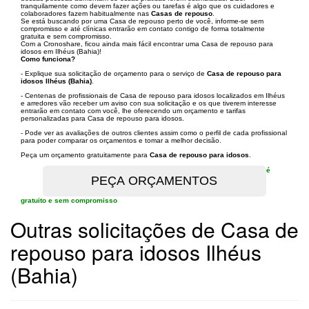
tranquilamente como devem fazer ações ou tarefas é algo que os cuidadores e
colaboradores fazem habitualmente nas
Casas de repouso
.
Se está buscando por uma Casa de repouso perto de você, informe-se sem
compromisso e até clínicas entrarão em contato contigo de forma totalmente
gratuita e sem compromisso.
Com a Cronoshare, ficou ainda mais fácil encontrar uma Casa de repouso para
idosos em Ilhéus (Bahia)!
Como funciona?
- Explique sua solicitação de orçamento para o serviço de
Casa de repouso para
idosos Ilhéus (Bahia)
.
- Centenas de profissionais de Casa de repouso para idosos localizados em Ilhéus
e arredores vão receber um aviso con sua solicitação e os que tiverem interesse
entrarão em contato com você, lhe oferecendo um orçamento e tarifas
personalizadas para Casa de repouso para idosos.
- Pode ver as avaliações de outros clientes assim como o perfil de cada profissional
para poder comparar os orçamentos e tomar a melhor decisão.
Peça um orçamento gratuitamente para
Casa de repouso para idosos
.
é
gratuito e sem compromisso
Outras solicitações de Casa de
repouso para idosos Ilhéus
(Bahia)