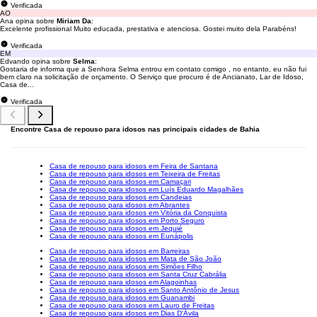
Verificada
AO
Ana opina sobre
Miriam Da
:
Excelente profissional Muito educada, prestativa e atenciosa. Gostei muito dela Parabéns!
Verificada
EM
Edvando opina sobre
Selma
:
Gostaria de informa que a Senhora Selma entrou em contato comigo , no entanto, eu não fui
bem claro na solicitação de orçamento. O Serviço que procuro é de Ancianato, Lar de Idoso,
Casa de...
Verificada
Encontre Casa de repouso para idosos nas principais cidades de Bahia
Casa de repouso para idosos em Feira de Santana
Casa de repouso para idosos em Teixeira de Freitas
Casa de repouso para idosos em Camaçari
Casa de repouso para idosos em Luís Eduardo Magalhães
Casa de repouso para idosos em Candeias
Casa de repouso para idosos em Abrantes
Casa de repouso para idosos em Vitória da Conquista
Casa de repouso para idosos em Porto Seguro
Casa de repouso para idosos em Jequié
Casa de repouso para idosos em Eunápolis
Casa de repouso para idosos em Barreiras
Casa de repouso para idosos em Mata de São João
Casa de repouso para idosos em Simões Filho
Casa de repouso para idosos em Santa Cruz Cabrália
Casa de repouso para idosos em Alagoinhas
Casa de repouso para idosos em Santo Antônio de Jesus
Casa de repouso para idosos em Guanambi
Casa de repouso para idosos em Lauro de Freitas
Casa de repouso para idosos em Dias D'Ávila