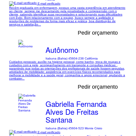
E-mail verificado
Recém graduada em enfermagem, possuo uma vasta experiência em atendimento
ao cliente, sempre me descantando pela proatividade e compreensão com o
cliente, sabendo identificar suas necessidades e solucionando suas dificuldades
com êxito. Bom relacionamento com a equipe, busco sempre a agilidade e
resoluções de problemas da forma mais eficaz e prática, boa distribuição de
serviços e satisfação...
Pedir orçamento
Autônomo
Itabuna (Bahia) 45604-238 Califórnia
Cuidados pessoais: auxílio na higiene pessoal, como banho, troca de roupas e
cuidados com a pele, acompanhamento em transporte e consultas médicas: ,
garantindo que todas as orientações dos profissionais de saúde fossem seguidas,
atividades de mobilidade: assistência em exercícios físicos recomendados para
melhorar a mobilidade e a saúde geral, companhia e apoio emocional, ajudando a
combater...
Pedir orçamento
Gabriella Fernanda
Alves De Freitas
Santana
Itabuna (Bahia) 45604-523 Monte Cristo
E-mail verificado