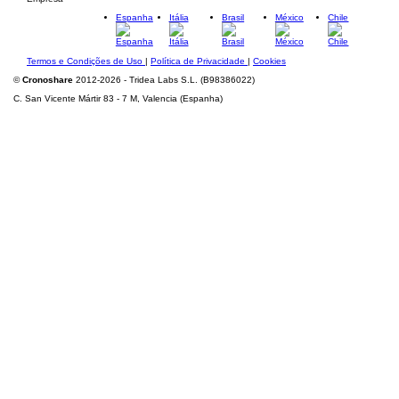
Espanha
Itália
Brasil
México
Chile
Termos e Condições de Uso
|
Política de Privacidade
|
Cookies
©
Cronoshare
2012-2026 - Tridea Labs S.L. (B98386022)
C. San Vicente Mártir 83 - 7 M, Valencia (Espanha)