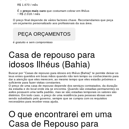
R$ 1.670
/
mês
É o
preço mais caro
que costumam cobrar em Ilhéus
↑
R$ 2.018
/
mês
O preço final depende de vários factores chave. Recomendamos que peça
um orçamento personalizado aos profissionais da sua área.
é gratuito e sem compromisso
Casa de repouso para
idosos Ilhéus (Bahia)
Buscar por "Casas de repouso para idosos em Ilhéus (Bahia)" te permite deixar os
teus entes queridos em boas mãos quando não tem tempo ou conhecimento para
dar a atenção que eles merecem, ao mesmo tempo que eles estarão próximos o
suficiente para fazer visitas constantes.
O preço de uma casa de repouso depende dos serviços contratados, da duração
da estadia e do local onde ela se encontra. Quando são estadias permanentes os
asilos possuem uma tarifa padrão, mas se são estadias temporais os valores são
distintos. Em todo caso, o preço de uma residência para pessoas idosas vem
sendo subsidiado pelo governo, sempre que se cumpra com os requisitos
necessários para receber essa ajuda.
O que encontrarei em uma
Casa de Repouso para