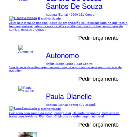
Santos De Souza
Itabuna (Bahia) 45600-211 Centro
E-mail verificado
Zelor pelo local de trabalho, gosto de organização sou bem inteirada no que faço e
bem responsável, além desses detalhes gosto muito de cuzinhar, varios tipos de
comida, massas e outras..
Pedir orçamento
Autonomo
Ilhéus (Bahia) 45653-340 Centro
Sou técnica de enfermagem recém formada a procura de uma oportunidade de
trabalho.
Pedir orçamento
Paula Dianelle
Itabuna (Bahia) 45608-402 Jaçanã
E-mail verificado
Cuidadoa com saúde do idoso, criança e rn, Retirada de pontos, Curativos de
baixa complexidade, Plantões , Cuidados de enfermagem no geral.
Pedir orçamento