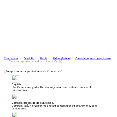
Cronoshare
Domicílio
Bahia
Ilhéus (Bahia)
Casa de repouso para idosos
Casa de repouso para idosos Ilhéus (Bahia)
¿Por que contratar profissionais da Cronoshare?
É grátis
Use Cronoshare grátis! Receba orçamentos e contate com, até, 4
profissionais.
Compare preços de de sua região.
Compare, até, 4 orçamentos em seu computador ou smartphone, sem
compromisso.