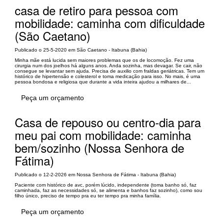
casa de retiro para pessoa com
mobilidade: caminha com dificuldade
(São Caetano)
Publicado o 25-5-2020 em São Caetano - Itabuna (Bahia)
Minha mãe está lucida sem maiores problemas que os de locomoção. Fez uma
cirurgia num dos joelhos há alguns anos. Anda sozinha, mas devagar. Se cair, não
consegue se levantar sem ajuda. Precisa de auxilio com fraldas geriátricas. Tem um
histórico de hipertensão e colesterol e toma medicação para isso. No mais, é uma
pessoa bondosa e religiosa que durante a vida inteira ajudou a milhares de...
Peça um orçamento
Casa de repouso ou centro-dia para
meu pai com mobilidade: caminha
bem/sozinho (Nossa Senhora de
Fátima)
Publicado o 12-2-2026 em Nossa Senhora de Fátima - Itabuna (Bahia)
Paciente com histórico de avc, porém lúcido, independente (toma banho só, faz
caminhada, faz as necessidades só, se alimenta e banhos faz sozinho), como sou
filho único, preciso de tempo pra eu ter tempo pra minha família.
Peça um orçamento