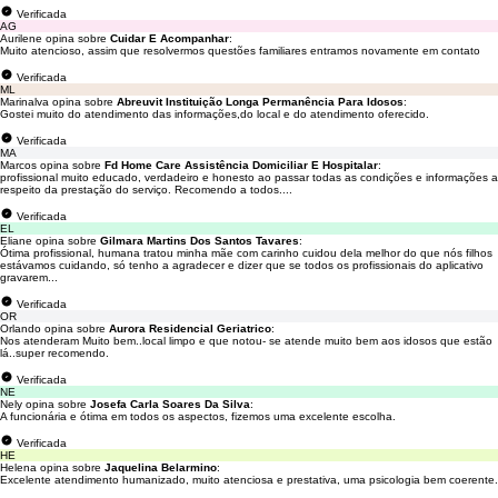
Verificada
AG
Aurilene opina sobre
Cuidar E Acompanhar
:
Muito atencioso, assim que resolvermos questões familiares entramos novamente em contato
Verificada
ML
Marinalva opina sobre
Abreuvit Instituição Longa Permanência Para Idosos
:
Gostei muito do atendimento das informações,do local e do atendimento oferecido.
Verificada
MA
Marcos opina sobre
Fd Home Care Assistência Domiciliar E Hospitalar
:
profissional muito educado, verdadeiro e honesto ao passar todas as condições e informações a
respeito da prestação do serviço. Recomendo a todos....
Verificada
EL
Eliane opina sobre
Gilmara Martins Dos Santos Tavares
:
Ótima profissional, humana tratou minha mãe com carinho cuidou dela melhor do que nós filhos
estávamos cuidando, só tenho a agradecer e dizer que se todos os profissionais do aplicativo
gravarem...
Verificada
OR
Orlando opina sobre
Aurora Residencial Geriatrico
:
Nos atenderam Muito bem..local limpo e que notou- se atende muito bem aos idosos que estão
lá..super recomendo.
Verificada
NE
Nely opina sobre
Josefa Carla Soares Da Silva
:
A funcionária e ótima em todos os aspectos, fizemos uma excelente escolha.
Verificada
HE
Helena opina sobre
Jaquelina Belarmino
:
Excelente atendimento humanizado, muito atenciosa e prestativa, uma psicologia bem coerente.