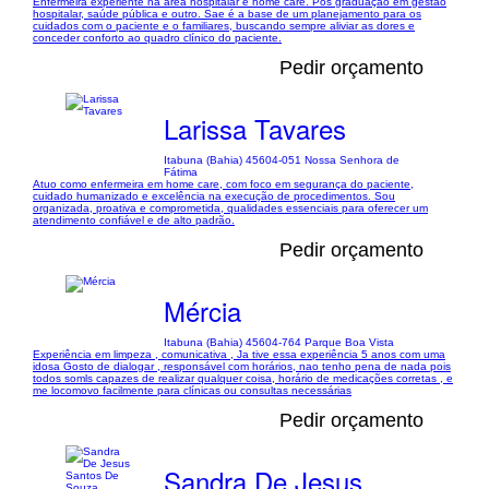
Enfermeira experiente na área hospitalar e home care. Pós graduação em gestão
hospitalar, saúde pública e outro. Sae é a base de um planejamento para os
cuidados com o paciente e o familiares, buscando sempre aliviar as dores e
conceder conforto ao quadro clínico do paciente.
Pedir orçamento
Larissa Tavares
Itabuna (Bahia) 45604-051 Nossa Senhora de
Fátima
Atuo como enfermeira em home care, com foco em segurança do paciente,
cuidado humanizado e excelência na execução de procedimentos. Sou
organizada, proativa e comprometida, qualidades essenciais para oferecer um
atendimento confiável e de alto padrão.
Pedir orçamento
Mércia
Itabuna (Bahia) 45604-764 Parque Boa Vista
Experiência em limpeza , comunicativa , Ja tive essa experiência 5 anos com uma
idosa Gosto de dialogar , responsável com horários, nao tenho pena de nada pois
todos somls capazes de realizar qualquer coisa, horário de medicações corretas , e
me locomovo facilmente para clínicas ou consultas necessárias
Pedir orçamento
Sandra De Jesus