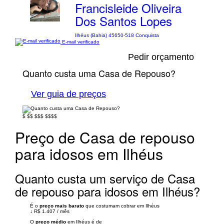
Francisleide Oliveira
Dos Santos Lopes
Ilhéus (Bahia) 45650-518 Conquista
E-mail verificado
Pedir orçamento
Quanto custa uma Casa de Repouso?
Ver guia de preços
$
$$
$$$
$$$$
Preço de Casa de repouso
para idosos em Ilhéus
Quanto custa um serviço de Casa
de repouso para idosos em Ilhéus?
É o
preço mais barato
que costumam cobrar em Ilhéus
↓
R$ 1.407
/
mês
O
preço médio
em Ilhéus é de