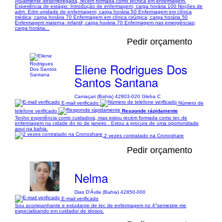
Atualmente desempregada, recém formada como técnica em enfermagem.
Experiência de estágio: Introdução de enfermagem; carga horária 100 Noções de
adm. Edm unidade de enfermagem; carga horária 50 Enfermagem em clínica
médica; carga horária 70 Enfermagem em clínica cirúrgica; carga horária 50
Enfermagem materna- infantil; carga horária 70 Enfermagem nas emergências;
carga horária...
Pedir orçamento
Eliene Rodrigues Dos
Santos Santana
Camaçari (Bahia) 42803-020 Gleba C
E-mail verificado
Número de
telefone verificado
Responde rápidamente
Tenho experiência como cuidadora, mas estou recém formada como tec de
enfermagem na cidade do rio de janeiro . Estou a procura de uma oportunidade
aqui na bahia.
2 vezes contratado na Cronoshare
Pedir orçamento
Nelma
Dias D'Ávila (Bahia) 42850-000
E-mail verificado
Sou acompanhante e estudante de tec de enfermagem no 4°semestre me
especializando em cuidador de idosos.