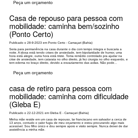
Peça um orçamento
Casa de repouso para pessoa com
mobilidade: caminha bem/sozinho
(Ponto Certo)
Publicado o 28-9-2023 em Ponto Certo - Camaçari (Bahia)
Seria para permanência na casa durante o dia com tempo integra e buscaria a
noite. A idosa está tendo crises de ansiedade, tem bipolaridade de humor, uma
hora está alegre, outra hora está triste. Toma remédio controlado pra ajudar na
crise de ansiedade, tem catarata no olho direito, já fez cirurgia no olho esquerdo, e
tem edema no braço direito, devido a esvaziamento das axilas. Não pode...
Peça um orçamento
casa de retiro para pessoa com
mobilidade: caminha com dificuldade
(Gleba E)
Publicado o 22-12-2021 em Gleba E - Camaçari (Bahia)
Minha mãe reside em um casa de repouso, lar franciscano em salvador a cerca de
13 anos, contudo o valor fugiu de meu orçamento e estou procurando algo mais
acessível. Sou filho único e dou sempre apoio e visito sempre. Nunca deixei de dar
assistência a minha mãe.