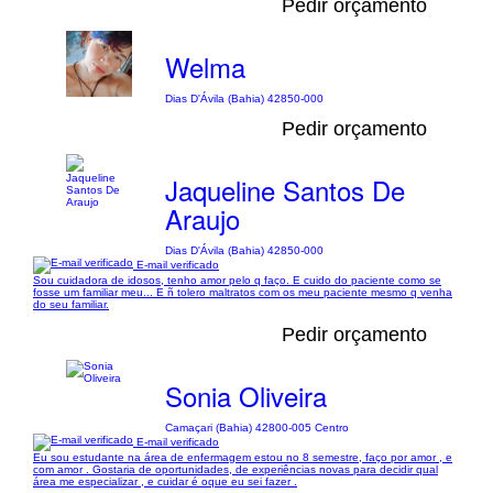
Pedir orçamento
Welma
Dias D'Ávila (Bahia) 42850-000
Pedir orçamento
Jaqueline Santos De
Araujo
Dias D'Ávila (Bahia) 42850-000
E-mail verificado
Sou cuidadora de idosos, tenho amor pelo q faço. E cuido do paciente como se
fosse um familiar meu... E ñ tolero maltratos com os meu paciente mesmo q venha
do seu familiar.
Pedir orçamento
Sonia Oliveira
Camaçari (Bahia) 42800-005 Centro
E-mail verificado
Eu sou estudante na área de enfermagem estou no 8 semestre, faço por amor , e
com amor . Gostaria de oportunidades, de experiências novas para decidir qual
área me especializar , e cuidar é oque eu sei fazer .