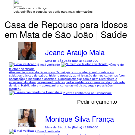
Contrate com confiança.
Leia opiniões e consulte os perfis para mais informações.
Casa de Repouso para Idosos
em Mata de São João | Saúde
Jeane Araújo Maia
Mata de São João (Bahia) 48280-000
E-mail verificado
Número de
telefone verificado
Atualmente cursando técnico em Radiologia, com conhecimento prático em
cuidados básicos de saúde, higiene pessoal, administração de medicamentos (com
orientação) e mobilidade assistida. Comprometido(a) com o bem-Estar físico e
emocional do idoso, respeitando rotinas, individualidades e promovendo qualidade
de vida. Habilidade em acompanhar consultas médicas, seguir prescrições,
manter...
2 vezes contratado na Cronoshare
Pedir orçamento
Monique Silva França
Mata de São João (Bahia) 48280-000
E-mail verificado