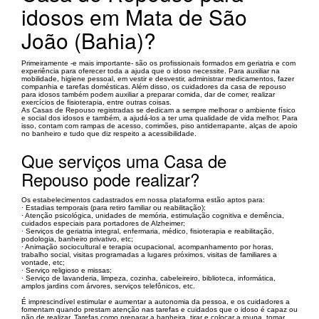
idosos em Mata de São
João (Bahia)?
Primeiramente -e mais importante- são os profissionais formados em geriatria e com
experiência para oferecer toda a ajuda que o idoso necessite. Para auxiliar na
mobilidade, higiene pessoal, em vestir e desvestir, administrar medicamentos, fazer
companhia e tarefas domésticas. Além disso, os cuidadores da casa de repouso
para idosos também podem auxiliar a preparar comida, dar de comer, realizar
exercícios de fisioterapia, entre outras coisas.
As Casas de Repouso registradas se dedicam a sempre melhorar o ambiente físico
e social dos idosos e também, a ajudá-los a ter uma qualidade de vida melhor. Para
isso, contam com rampas de acesso, corrimões, piso antiderrapante, alças de apoio
no banheiro e tudo que diz respeito a acessibilidade.
Que serviços uma Casa de
Repouso pode realizar?
Os estabelecimentos cadastrados em nossa plataforma estão aptos para:
· Estadias temporais (para retiro familiar ou reabilitação);
· Atenção psicológica, unidades de memória, estimulação cognitiva e demência,
cuidados especiais para portadores de Alzheimer;
· Serviços de geriatria integral, enfermaria, médico, fisioterapia e reabilitação,
podologia, banheiro privativo, etc;
· Animação sociocultural e terapia ocupacional, acompanhamento por horas,
trabalho social, visitas programadas a lugares próximos, visitas de familiares a
vontade, etc;
· Serviço religioso e missas;
· Serviço de lavanderia, limpeza, cozinha, cabeleireiro, biblioteca, informática,
amplos jardins com árvores, serviços telefônicos, etc.
É imprescindível estimular e aumentar a autonomia da pessoa, e os cuidadores a
fomentam quando prestam atenção nas tarefas e cuidados que o idoso é capaz ou
não de realizar. Tarefas como preparar a banheira, tirar e colocar a roupa, tomar