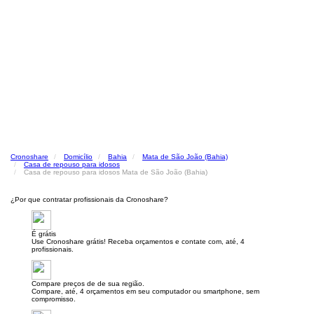
Cronoshare
Domicílio
Bahia
Mata de São João (Bahia)
Casa de repouso para idosos
Casa de repouso para idosos Mata de São João (Bahia)
¿Por que contratar profissionais da Cronoshare?
É grátis
Use Cronoshare grátis! Receba orçamentos e contate com, até, 4
profissionais.
Compare preços de de sua região.
Compare, até, 4 orçamentos em seu computador ou smartphone, sem
compromisso.