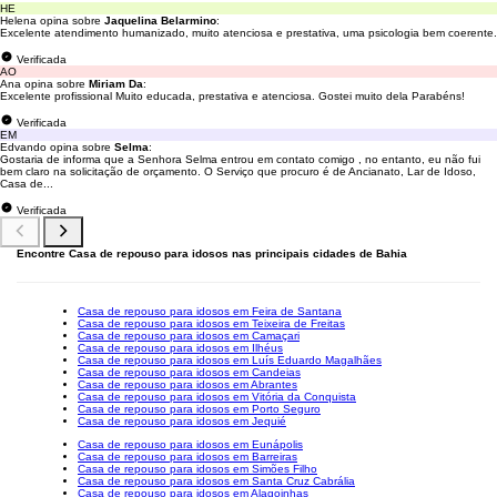
HE
Helena opina sobre
Jaquelina Belarmino
:
Excelente atendimento humanizado, muito atenciosa e prestativa, uma psicologia bem coerente.
Verificada
AO
Ana opina sobre
Miriam Da
:
Excelente profissional Muito educada, prestativa e atenciosa. Gostei muito dela Parabéns!
Verificada
EM
Edvando opina sobre
Selma
:
Gostaria de informa que a Senhora Selma entrou em contato comigo , no entanto, eu não fui
bem claro na solicitação de orçamento. O Serviço que procuro é de Ancianato, Lar de Idoso,
Casa de...
Verificada
Encontre Casa de repouso para idosos nas principais cidades de Bahia
Casa de repouso para idosos em Feira de Santana
Casa de repouso para idosos em Teixeira de Freitas
Casa de repouso para idosos em Camaçari
Casa de repouso para idosos em Ilhéus
Casa de repouso para idosos em Luís Eduardo Magalhães
Casa de repouso para idosos em Candeias
Casa de repouso para idosos em Abrantes
Casa de repouso para idosos em Vitória da Conquista
Casa de repouso para idosos em Porto Seguro
Casa de repouso para idosos em Jequié
Casa de repouso para idosos em Eunápolis
Casa de repouso para idosos em Barreiras
Casa de repouso para idosos em Simões Filho
Casa de repouso para idosos em Santa Cruz Cabrália
Casa de repouso para idosos em Alagoinhas