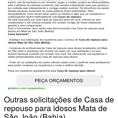
banho, sair da banheira ou do chuveiro, pegar a comida, podem ser desenvolvidas
pela cuidadora de maneira ocasional, mas sempre estimulando para que pessoa a
ser cuidada seja independente e consiga realizar sozinha. Os benefícios da saúde
dessas pessoas aumentam se essas práticas forem estimuladas. Dizer
tranquilamente como devem fazer ações ou tarefas é algo que os cuidadores e
colaboradores fazem habitualmente nas
Casas de repouso
.
Se está buscando por uma Casa de repouso perto de você, informe-se sem
compromisso e até clínicas entrarão em contato contigo de forma totalmente
gratuita e sem compromisso.
Com a Cronoshare, ficou ainda mais fácil encontrar uma Casa de repouso para
idosos em Mata de São João (Bahia)!
Como funciona?
- Explique sua solicitação de orçamento para o serviço de
Casa de repouso para
idosos Mata de São João (Bahia)
.
- Centenas de profissionais de Casa de repouso para idosos localizados em Mata
de São João e arredores vão receber um aviso con sua solicitação e os que
tiverem interesse entrarão em contato com você, lhe oferecendo um orçamento e
tarifas personalizadas para Casa de repouso para idosos.
- Pode ver as avaliações de outros clientes assim como o perfil de cada profissional
para poder comparar os orçamentos e tomar a melhor decisão.
Peça um orçamento gratuitamente para
Casa de repouso para idosos
.
é
gratuito e sem compromisso
Outras solicitações de Casa de
repouso para idosos Mata de
São João (Bahia)