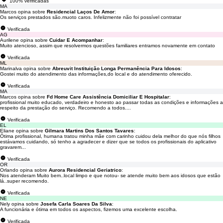
100% verificadas
MA
Marcos opina sobre
Residencial Laços De Amor
:
Os serviços prestados são.muoto caros. Infelizmente não foi possível contratar
Verificada
AG
Aurilene opina sobre
Cuidar E Acompanhar
:
Muito atencioso, assim que resolvermos questões familiares entramos novamente em contato
Verificada
ML
Marinalva opina sobre
Abreuvit Instituição Longa Permanência Para Idosos
:
Gostei muito do atendimento das informações,do local e do atendimento oferecido.
Verificada
MA
Marcos opina sobre
Fd Home Care Assistência Domiciliar E Hospitalar
:
profissional muito educado, verdadeiro e honesto ao passar todas as condições e informações a
respeito da prestação do serviço. Recomendo a todos....
Verificada
EL
Eliane opina sobre
Gilmara Martins Dos Santos Tavares
:
Ótima profissional, humana tratou minha mãe com carinho cuidou dela melhor do que nós filhos
estávamos cuidando, só tenho a agradecer e dizer que se todos os profissionais do aplicativo
gravarem...
Verificada
OR
Orlando opina sobre
Aurora Residencial Geriatrico
:
Nos atenderam Muito bem..local limpo e que notou- se atende muito bem aos idosos que estão
lá..super recomendo.
Verificada
NE
Nely opina sobre
Josefa Carla Soares Da Silva
:
A funcionária e ótima em todos os aspectos, fizemos uma excelente escolha.
Verificada