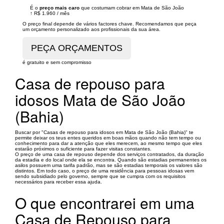
É o
preço mais caro
que costumam cobrar em Mata de São João
↑
R$ 1.960
/
mês
O preço final depende de vários factores chave. Recomendamos que peça
um orçamento personalizado aos profissionais da sua área.
é gratuito e sem compromisso
Casa de repouso para
idosos Mata de São João
(Bahia)
Buscar por "Casas de repouso para idosos em Mata de São João (Bahia)" te
permite deixar os teus entes queridos em boas mãos quando não tem tempo ou
conhecimento para dar a atenção que eles merecem, ao mesmo tempo que eles
estarão próximos o suficiente para fazer visitas constantes.
O preço de uma casa de repouso depende dos serviços contratados, da duração
da estadia e do local onde ela se encontra. Quando são estadias permanentes os
asilos possuem uma tarifa padrão, mas se são estadias temporais os valores são
distintos. Em todo caso, o preço de uma residência para pessoas idosas vem
sendo subsidiado pelo governo, sempre que se cumpra com os requisitos
necessários para receber essa ajuda.
O que encontrarei em uma
Casa de Repouso para