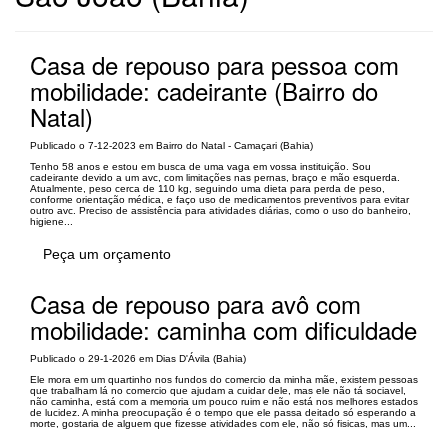
Casa de repouso para pessoa com
mobilidade: cadeirante (Bairro do
Natal)
Publicado o 7-12-2023 em Bairro do Natal - Camaçari (Bahia)
Tenho 58 anos e estou em busca de uma vaga em vossa instituição. Sou
cadeirante devido a um avc, com limitações nas pernas, braço e mão esquerda.
Atualmente, peso cerca de 110 kg, seguindo uma dieta para perda de peso,
conforme orientação médica, e faço uso de medicamentos preventivos para evitar
outro avc. Preciso de assistência para atividades diárias, como o uso do banheiro,
higiene...
Peça um orçamento
Casa de repouso para avô com
mobilidade: caminha com dificuldade
Publicado o 29-1-2026 em Dias D'Ávila (Bahia)
Ele mora em um quartinho nos fundos do comercio da minha mãe, existem pessoas
que trabalham lá no comercio que ajudam a cuidar dele, mas ele não tá sociavel,
não caminha, está com a memoria um pouco ruim e não está nos melhores estados
de lucidez. A minha preocupação é o tempo que ele passa deitado só esperando a
morte, gostaria de alguem que fizesse atividades com ele, não só fisicas, mas um...