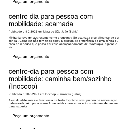
Peça um orçamento
centro dia para pessoa com
mobilidade: acamada
Publicado o 8-2-2021 em Mata de São João (Bahia)
Minha tia teve um avc recentemente e encontra-Se acamada e se alimentando por
sonda . Como ela não tem filhos estou a procura de preferência de uma clínica ou
casa de repouso que possa dar esse acompanhamento de fisioterapia, higiene e
etc
Peça um orçamento
centro-dia para pessoa com
mobilidade: caminha bem/sozinho
(Inocoop)
Publicado o 10-5-2021 em Inocoop - Camaçari (Bahia)
Além do alzheimer ele tem hérnia de hiato, hipotiroidismo, precisa de alimentação
balanceada, não pode comer frutas ácidas nem sucos ácidos, não tem dentes na
parte superior.
Peça um orçamento