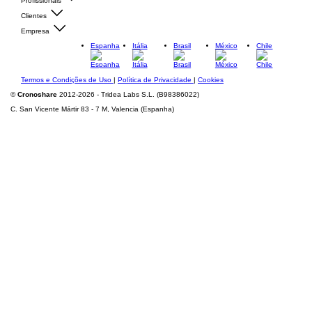
Profissionais
Clientes
Empresa
Espanha
Itália
Brasil
México
Chile
Termos e Condições de Uso
|
Política de Privacidade
|
Cookies
©
Cronoshare
2012-2026 - Tridea Labs S.L. (B98386022)
C. San Vicente Mártir 83 - 7 M, Valencia (Espanha)