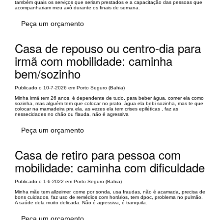
também quais os serviços que seriam prestados e a capacitação das pessoas que
acompanhariam meu avô durante os finais de semana.
Peça um orçamento
Casa de repouso ou centro-dia para
irmã com mobilidade: caminha
bem/sozinho
Publicado o 10-7-2026 em Porto Seguro (Bahia)
Minha irmã tem 26 anos, é dependente de tudo, para beber água, comer ela como
sozinha, mas alguém tem que colocar no prato, água ela bebi sozinha, mas te que
colocar na mamadeira pra ela, as vezes ela tem crises epiléticas , faz as
nessecidades no chão ou flauda, não é agressiva
Peça um orçamento
Casa de retiro para pessoa com
mobilidade: caminha com dificuldade
Publicado o 1-6-2022 em Porto Seguro (Bahia)
Minha mãe tem allzeimer, come por sonda, usa fraudas, não é acamada, precisa de
bons cuidados, faz uso de remédios com horários, tem dpoc, problema no pulmão.
A saúde dela muito delicada. Não é agressiva, é tranquila.
Peça um orçamento