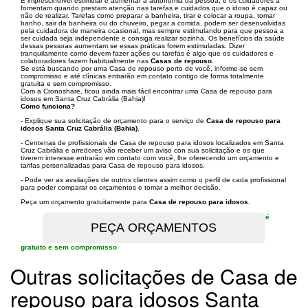
É imprescindível estimular e aumentar a autonomia da pessoa, e os cuidadores a
fomentam quando prestam atenção nas tarefas e cuidados que o idoso é capaz ou
não de realizar. Tarefas como preparar a banheira, tirar e colocar a roupa, tomar
banho, sair da banheira ou do chuveiro, pegar a comida, podem ser desenvolvidas
pela cuidadora de maneira ocasional, mas sempre estimulando para que pessoa a
ser cuidada seja independente e consiga realizar sozinha. Os benefícios da saúde
dessas pessoas aumentam se essas práticas forem estimuladas. Dizer
tranquilamente como devem fazer ações ou tarefas é algo que os cuidadores e
colaboradores fazem habitualmente nas
Casas de repouso
.
Se está buscando por uma Casa de repouso perto de você, informe-se sem
compromisso e até clínicas entrarão em contato contigo de forma totalmente
gratuita e sem compromisso.
Com a Cronoshare, ficou ainda mais fácil encontrar uma Casa de repouso para
idosos em Santa Cruz Cabrália (Bahia)!
Como funciona?
- Explique sua solicitação de orçamento para o serviço de
Casa de repouso para
idosos Santa Cruz Cabrália (Bahia)
.
- Centenas de profissionais de Casa de repouso para idosos localizados em Santa
Cruz Cabrália e arredores vão receber um aviso con sua solicitação e os que
tiverem interesse entrarão em contato com você, lhe oferecendo um orçamento e
tarifas personalizadas para Casa de repouso para idosos.
- Pode ver as avaliações de outros clientes assim como o perfil de cada profissional
para poder comparar os orçamentos e tomar a melhor decisão.
Peça um orçamento gratuitamente para
Casa de repouso para idosos
.
é
gratuito e sem compromisso
Outras solicitações de Casa de
repouso para idosos Santa