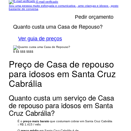
E-mail verificado
Sou uma pessoa muito esforçada e comunicativa , amo crianças e idosos , gosto
bastante de conversa
Pedir orçamento
Quanto custa uma Casa de Repouso?
Ver guia de preços
$
$$
$$$
$$$$
Preço de Casa de repouso
para idosos em Santa Cruz
Cabrália
Quanto custa um serviço de Casa
de repouso para idosos em Santa
Cruz Cabrália?
É o
preço mais barato
que costumam cobrar em Santa Cruz Cabrália
↓
R$ 1.415
/
mês
O
preço médio
em Santa Cruz Cabrália é de