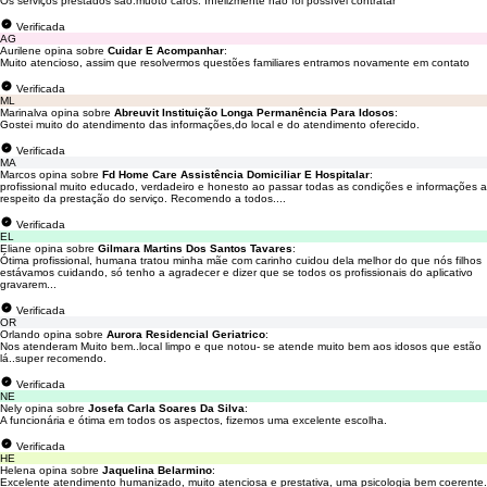
Os serviços prestados são.muoto caros. Infelizmente não foi possível contratar
Verificada
AG
Aurilene opina sobre
Cuidar E Acompanhar
:
Muito atencioso, assim que resolvermos questões familiares entramos novamente em contato
Verificada
ML
Marinalva opina sobre
Abreuvit Instituição Longa Permanência Para Idosos
:
Gostei muito do atendimento das informações,do local e do atendimento oferecido.
Verificada
MA
Marcos opina sobre
Fd Home Care Assistência Domiciliar E Hospitalar
:
profissional muito educado, verdadeiro e honesto ao passar todas as condições e informações a
respeito da prestação do serviço. Recomendo a todos....
Verificada
EL
Eliane opina sobre
Gilmara Martins Dos Santos Tavares
:
Ótima profissional, humana tratou minha mãe com carinho cuidou dela melhor do que nós filhos
estávamos cuidando, só tenho a agradecer e dizer que se todos os profissionais do aplicativo
gravarem...
Verificada
OR
Orlando opina sobre
Aurora Residencial Geriatrico
:
Nos atenderam Muito bem..local limpo e que notou- se atende muito bem aos idosos que estão
lá..super recomendo.
Verificada
NE
Nely opina sobre
Josefa Carla Soares Da Silva
:
A funcionária e ótima em todos os aspectos, fizemos uma excelente escolha.
Verificada
HE
Helena opina sobre
Jaquelina Belarmino
:
Excelente atendimento humanizado, muito atenciosa e prestativa, uma psicologia bem coerente.