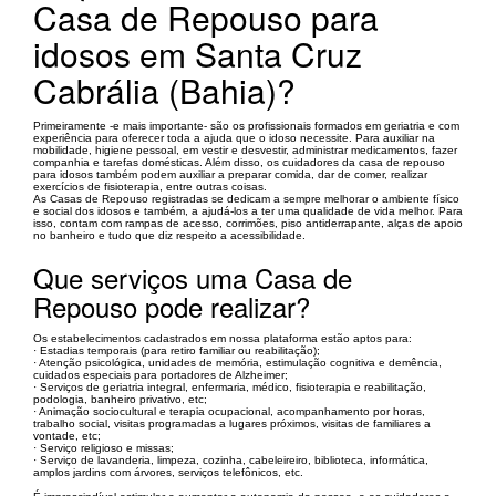
Casa de Repouso para
idosos em Santa Cruz
Cabrália (Bahia)?
Primeiramente -e mais importante- são os profissionais formados em geriatria e com
experiência para oferecer toda a ajuda que o idoso necessite. Para auxiliar na
mobilidade, higiene pessoal, em vestir e desvestir, administrar medicamentos, fazer
companhia e tarefas domésticas. Além disso, os cuidadores da casa de repouso
para idosos também podem auxiliar a preparar comida, dar de comer, realizar
exercícios de fisioterapia, entre outras coisas.
As Casas de Repouso registradas se dedicam a sempre melhorar o ambiente físico
e social dos idosos e também, a ajudá-los a ter uma qualidade de vida melhor. Para
isso, contam com rampas de acesso, corrimões, piso antiderrapante, alças de apoio
no banheiro e tudo que diz respeito a acessibilidade.
Que serviços uma Casa de
Repouso pode realizar?
Os estabelecimentos cadastrados em nossa plataforma estão aptos para:
· Estadias temporais (para retiro familiar ou reabilitação);
· Atenção psicológica, unidades de memória, estimulação cognitiva e demência,
cuidados especiais para portadores de Alzheimer;
· Serviços de geriatria integral, enfermaria, médico, fisioterapia e reabilitação,
podologia, banheiro privativo, etc;
· Animação sociocultural e terapia ocupacional, acompanhamento por horas,
trabalho social, visitas programadas a lugares próximos, visitas de familiares a
vontade, etc;
· Serviço religioso e missas;
· Serviço de lavanderia, limpeza, cozinha, cabeleireiro, biblioteca, informática,
amplos jardins com árvores, serviços telefônicos, etc.