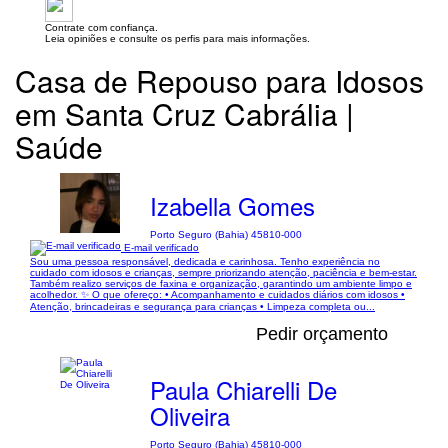
Contrate com confiança.
Leia opiniões e consulte os perfis para mais informações.
Casa de Repouso para Idosos
em Santa Cruz Cabrália |
Saúde
Izabella Gomes
Porto Seguro (Bahia) 45810-000
E-mail verificado
Sou uma pessoa responsável, dedicada e carinhosa. Tenho experiência no
cuidado com idosos e crianças, sempre priorizando atenção, paciência e bem-estar.
Também realizo serviços de faxina e organização, garantindo um ambiente limpo e
acolhedor. ✨ O que ofereço: • Acompanhamento e cuidados diários com idosos •
Atenção, brincadeiras e segurança para crianças • Limpeza completa ou...
Pedir orçamento
Paula Chiarelli De
Oliveira
Porto Seguro (Bahia) 45810-000