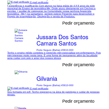
E-mail verificado
• experiência e qualificação Com alunos na faixa etária de 4 A 9 anos da rede
municipal de Ensino de leopoldina-Mg. Onde atuou diretamente em Creches e
escolas. • auxiliar de catequese na Comunidade nossa senhora Aparecida,
leopoldina - Mg • na samaritano, sempre esteve Presente para desenvolver o
Projeto de evangelização, Divulgação e venda de Produtos.
Pedir orçamento
Jussara Dos Santos
Camara Santos
Porto Seguro (Bahia) 45810-000
Tenho o ensino médio completo e pretendo mim especializar em enfermagem. Pois
mim interesso muito nesta área. E uma forma de treinamento além da faculdade
seria cuidar com zelo e amor dos nossos idosos
Pedir orçamento
Gilvania
Porto Seguro (Bahia) 45810-000
E-mail verificado
Sou formada em edf. Tenho esperança na área de patologia e cuidar de pessoas
idosas.
Pedir orçamento