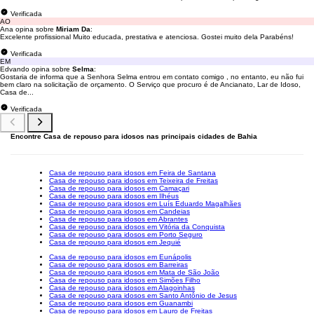
Verificada
AO
Ana opina sobre
Miriam Da
:
Excelente profissional Muito educada, prestativa e atenciosa. Gostei muito dela Parabéns!
Verificada
EM
Edvando opina sobre
Selma
:
Gostaria de informa que a Senhora Selma entrou em contato comigo , no entanto, eu não fui
bem claro na solicitação de orçamento. O Serviço que procuro é de Ancianato, Lar de Idoso,
Casa de...
Verificada
Encontre Casa de repouso para idosos nas principais cidades de Bahia
Casa de repouso para idosos em Feira de Santana
Casa de repouso para idosos em Teixeira de Freitas
Casa de repouso para idosos em Camaçari
Casa de repouso para idosos em Ilhéus
Casa de repouso para idosos em Luís Eduardo Magalhães
Casa de repouso para idosos em Candeias
Casa de repouso para idosos em Abrantes
Casa de repouso para idosos em Vitória da Conquista
Casa de repouso para idosos em Porto Seguro
Casa de repouso para idosos em Jequié
Casa de repouso para idosos em Eunápolis
Casa de repouso para idosos em Barreiras
Casa de repouso para idosos em Mata de São João
Casa de repouso para idosos em Simões Filho
Casa de repouso para idosos em Alagoinhas
Casa de repouso para idosos em Santo Antônio de Jesus
Casa de repouso para idosos em Guanambi
Casa de repouso para idosos em Lauro de Freitas