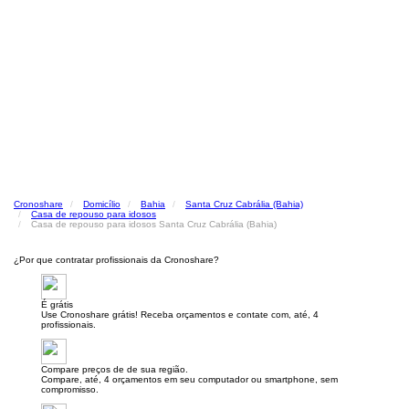
Cronoshare
Domicílio
Bahia
Santa Cruz Cabrália (Bahia)
Casa de repouso para idosos
Casa de repouso para idosos Santa Cruz Cabrália (Bahia)
¿Por que contratar profissionais da Cronoshare?
É grátis
Use Cronoshare grátis! Receba orçamentos e contate com, até, 4
profissionais.
Compare preços de de sua região.
Compare, até, 4 orçamentos em seu computador ou smartphone, sem
compromisso.