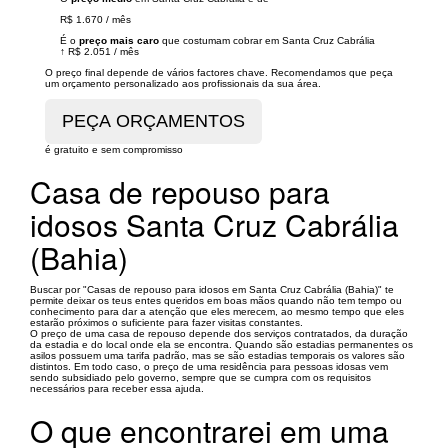
R$ 1.670
/
mês
É o
preço mais caro
que costumam cobrar em Santa Cruz Cabrália
↑
R$ 2.051
/
mês
O preço final depende de vários factores chave. Recomendamos que peça
um orçamento personalizado aos profissionais da sua área.
é gratuito e sem compromisso
Casa de repouso para
idosos Santa Cruz Cabrália
(Bahia)
Buscar por "Casas de repouso para idosos em Santa Cruz Cabrália (Bahia)" te
permite deixar os teus entes queridos em boas mãos quando não tem tempo ou
conhecimento para dar a atenção que eles merecem, ao mesmo tempo que eles
estarão próximos o suficiente para fazer visitas constantes.
O preço de uma casa de repouso depende dos serviços contratados, da duração
da estadia e do local onde ela se encontra. Quando são estadias permanentes os
asilos possuem uma tarifa padrão, mas se são estadias temporais os valores são
distintos. Em todo caso, o preço de uma residência para pessoas idosas vem
sendo subsidiado pelo governo, sempre que se cumpra com os requisitos
necessários para receber essa ajuda.
O que encontrarei em uma