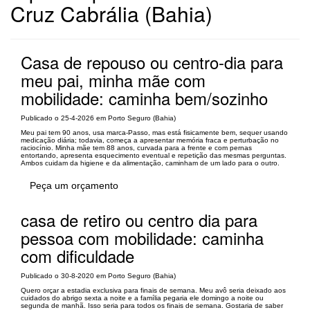
Cruz Cabrália (Bahia)
Casa de repouso ou centro-dia para
meu pai, minha mãe com
mobilidade: caminha bem/sozinho
Publicado o 25-4-2026 em Porto Seguro (Bahia)
Meu pai tem 90 anos, usa marca-Passo, mas está fisicamente bem, sequer usando
medicação diária; todavia, começa a apresentar memória fraca e perturbação no
raciocínio. Minha mãe tem 88 anos, curvada para a frente e com pernas
entortando, apresenta esquecimento eventual e repetição das mesmas perguntas.
Ambos cuidam da higiene e da alimentação, caminham de um lado para o outro.
Peça um orçamento
casa de retiro ou centro dia para
pessoa com mobilidade: caminha
com dificuldade
Publicado o 30-8-2020 em Porto Seguro (Bahia)
Quero orçar a estadia exclusiva para finais de semana. Meu avô seria deixado aos
cuidados do abrigo sexta a noite e a família pegaria ele domingo a noite ou
segunda de manhã. Isso seria para todos os finais de semana. Gostaria de saber