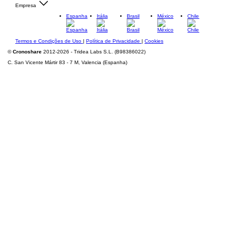
Empresa
Espanha
Itália
Brasil
México
Chile
Termos e Condições de Uso
|
Política de Privacidade
|
Cookies
©
Cronoshare
2012-2026 - Tridea Labs S.L. (B98386022)
C. San Vicente Mártir 83 - 7 M, Valencia (Espanha)