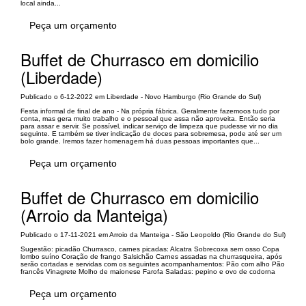
local ainda...
Peça um orçamento
Buffet de Churrasco em domicilio
(Liberdade)
Publicado o 6-12-2022 em Liberdade - Novo Hamburgo (Rio Grande do Sul)
Festa informal de final de ano - Na própria fábrica. Geralmente fazemoos tudo por
conta, mas gera muito trabalho e o pessoal que assa não aproveita. Então seria
para assar e servir. Se possível, indicar serviço de limpeza que pudesse vir no dia
seguinte. E também se tiver indicação de doces para sobremesa, pode até ser um
bolo grande. Iremos fazer homenagem há duas pessoas importantes que...
Peça um orçamento
Buffet de Churrasco em domicilio
(Arroio da Manteiga)
Publicado o 17-11-2021 em Arroio da Manteiga - São Leopoldo (Rio Grande do Sul)
Sugestão: picadão Churrasco, carnes picadas: Alcatra Sobrecoxa sem osso Copa
lombo suíno Coração de frango Salsichão Carnes assadas na churrasqueira, após
serão cortadas e servidas com os seguintes acompanhamentos: Pão com alho Pão
francês Vinagrete Molho de maionese Farofa Saladas: pepino e ovo de codorna
Peça um orçamento