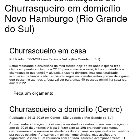
Churrasqueiro em domicílio
Novo Hamburgo (Rio Grande
do Sul)
Churrasqueiro em casa
Publicado o 30-3-2019 em Estância Velha (Rio Grande do Sul)
Estou realizando o aniversário do meu marido hoje de 55 anos e queria ter o
churrasco pronto em torno de 22:30 para começar a servir, tinha contatado já o
churrasqueiro que também ajudaria a fazer s drinques, mas uma fatalidade
aconteceu na família e ele não vai conseguir me atender, então preciso de alguém
que posso me atender, a festa vai ser para umas 40 pessoas em minha casa rua
amora n.22...
Peça um orçamento
Churrasqueiro a domicilio (Centro)
Publicado o 26-11-2019 em Centro - São Leopoldo (Rio Grande do Sul)
É uma confraternização dos alunos de mestrado e doutorado em comunicação, do
ano de 2019 da unisinos. A ideia é fazer algo as 19h pra reunir essa turma/
confraternização e encerrar as atividades do ano, uma vez que muitos vão embora
pra outros estados. Pensamos em um momento simples, mas acolhedor e
organizado. A ideia é um churrasco com entrada, carnes e acompanhamento. O