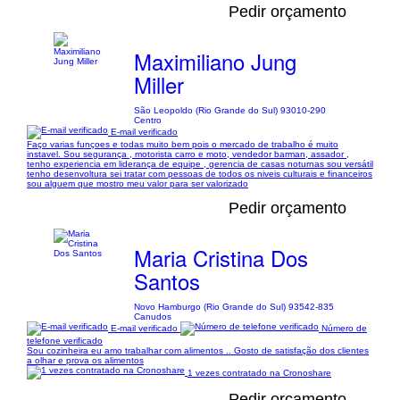
Pedir orçamento
Maximiliano Jung
Miller
São Leopoldo (Rio Grande do Sul) 93010-290
Centro
E-mail verificado
Faço varias funçoes e todas muito bem pois o mercado de trabalho é muito
instavel. Sou segurança , motorista carro e moto, vendedor barman, assador ,
tenho experiencia em liderança de equipe , gerencia de casas noturnas sou versátil
tenho desenvoltura sei tratar com pessoas de todos os niveis culturais e financeiros
sou alguem que mostro meu valor para ser valorizado
Pedir orçamento
Maria Cristina Dos
Santos
Novo Hamburgo (Rio Grande do Sul) 93542-835
Canudos
E-mail verificado
Número de
telefone verificado
Sou cozinheira eu amo trabalhar com alimentos .. Gosto de satisfação dos clientes
a olhar e prova os alimentos
1 vezes contratado na Cronoshare
Pedir orçamento