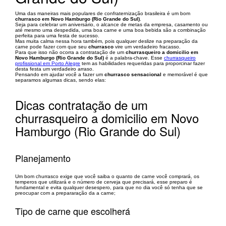
Uma das maneiras mais populares de confraternização brasileira é um bom
churrasco em Novo Hamburgo (Rio Grande do Sul)
.
Seja para celebrar um aniversário, o alcance de metas da empresa, casamento ou
até mesmo uma despedida, uma boa carne e uma boa bebida são a combinação
perfeita para uma festa de sucesso.
Mas muita calma nessa hora também, pois qualquer deslize na preparação da
carne pode fazer com que seu
churrasco
vire um verdadeiro fracasso.
Para que isso não ocorra a contratação de um
churrasqueiro a domicilio em
Novo Hamburgo (Rio Grande do Sul)
é a palabra-chave. Esse
churrasqueiro
profissional em Porto Alegre
tem as habilidades requeridas para proporcinar fazer
desta festa um verdadeiro arraso.
Pensando em ajudar você a fazer um
churrasco sensacional
e memorável é que
separamos algumas dicas, sendo elas:
Dicas contratação de um
churrasqueiro a domicilio em Novo
Hamburgo (Rio Grande do Sul)
Planejamento
Um bom churrasco exige que você saiba o quanto de carne você comprará, os
temperos que utilizará e o número de cerveja que precisará, esse preparo é
fundamental e evita qualquer desespero, para que no dia você só tenha que se
preocupar com a prepararação da a carne;
Tipo de carne que escolherá