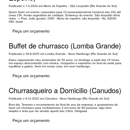
Publicado o 7-2-2024 em Morro do Espelho - São Leopoldo (Rio Grande do Sul)
Quero fazer um evento corporativo para 13 pessoas(somente homens) das 10h até
umas 15h. Aceito sugestões de cardápio. Endereço do evento: São leopoldo tênis
clube · r. Pres. João goulart, 1080 - Morro do espelho, são leopoldo - Rs, 93030-
090, brasil
Peça um orçamento
Buffet de churrasco (Lomba Grande)
Publicado o 29-8-2025 em Lomba Grande - Novo Hamburgo (Rio Grande do Sul)
Estou organizando meu aniversário de 50 anos, no domingo a partir das 15 horas,
um espaço descontraído com música, choppinho e espetinho no final da tarde para
equilibrar a galera. Será em nossa casa, em novo hamburgo.
Peça um orçamento
Churrasqueiro a Domicilio (Canudos)
Publicado o 9-11-2022 em Canudos - Novo Hamburgo (Rio Grande do Sul)
Bom dia, Teremos o encerramento de final de ano da empresa, e gostariamos de
fazer um churrasco para confraternizar, é em torno de 60 pessoas, algo bem
simples e teria que ser servido apartir das 13hrs. Obrigada
Peça um orçamento