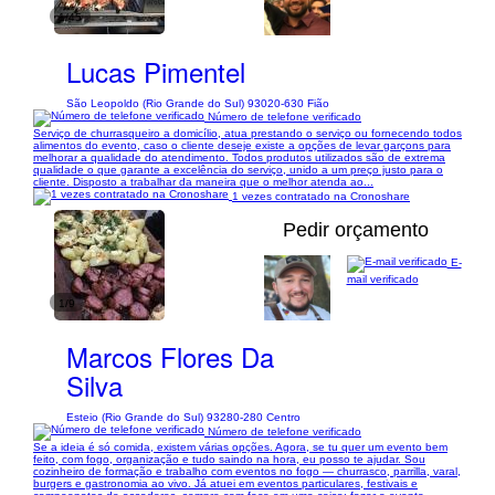
1/45
Lucas Pimentel
São Leopoldo (Rio Grande do Sul) 93020-630 Fião
Número de telefone verificado
Serviço de churrasqueiro a domicílio, atua prestando o serviço ou fornecendo todos
alimentos do evento, caso o cliente deseje existe a opções de levar garçons para
melhorar a qualidade do atendimento. Todos produtos utilizados são de extrema
qualidade o que garante a excelência do serviço, unido a um preço justo para o
cliente. Disposto a trabalhar da maneira que o melhor atenda ao...
1 vezes contratado na Cronoshare
Pedir orçamento
E-
mail verificado
1/9
Marcos Flores Da
Silva
Esteio (Rio Grande do Sul) 93280-280 Centro
Número de telefone verificado
Se a ideia é só comida, existem várias opções. Agora, se tu quer um evento bem
feito, com fogo, organização e tudo saindo na hora, eu posso te ajudar. Sou
cozinheiro de formação e trabalho com eventos no fogo — churrasco, parrilla, varal,
burgers e gastronomia ao vivo. Já atuei em eventos particulares, festivais e