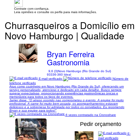
Contrate com confiança.
Leia opiniões e consulte os perfis para mais informações.
Churrasqueiros a Domicílio em
Novo Hamburgo | Qualidade
Bryan Ferreira
Gastronomia
9,6 (3)
Novo Hamburgo (Rio Grande do Sul)
93336-360 Ideal
E-mail verificado
Número de
telefone verificado
Atuo como cozinheiro em Novo Hamburgo (Rio Grande do Sul), oferecendo um
serviço personalizado, atencioso e dedicado em cada detalhe. Busco sempre
superar expectativas, proporcionando experiências gastronômicas únicas e
memoráveis para todos os tipos de eventos.
Jarrier disse:
"O atraso ocorrido nao comprometeu o evento. A equipe foi muito
profissional. A carne foi muito bem assada, os acompanhamentos estavam
deliciosos e a sobremesa foi admirada por todos os convidados. Eu recomendo
Bryan e sua equipe para todos!"
6 vezes contratado na Cronoshare
Pedir orçamento
E-
mail verificado