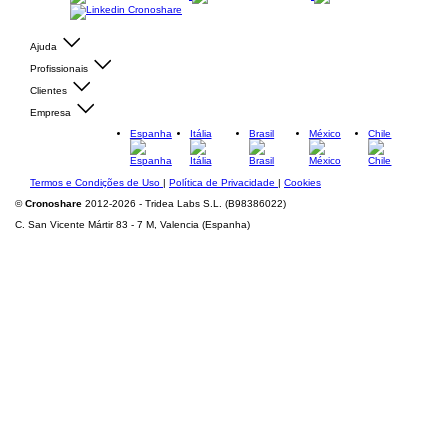
Ajuda
Profissionais
Clientes
Empresa
Espanha
Itália
Brasil
México
Chile
Termos e Condições de Uso
|
Política de Privacidade
|
Cookies
©
Cronoshare
2012-2026 - Tridea Labs S.L. (B98386022)
C. San Vicente Mártir 83 - 7 M, Valencia (Espanha)