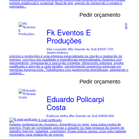
portaria residencial e comercial, fiscal de loja, agente de prevenção e perdas e
orientador...
Pedir orçamento
A
fk
Fk Eventos E
Produções
São Leopoldo (Rio Grande do Sul) 93037-720
Jardim América
eventos e produções é uma empresa especializada na criação e realização de
eventos, com foco em qualidade e experiências personalizadas. Atuamos com
planejamento, organização e execução completa, oferecendo estrutura, equipe
qualificada e atenção a cada detalhe, transformando momentos especiais em
memórias inesquecíveis. Trabalhamos com gastronomia diversificada, adaptando o
cardápio...
Pedir orçamento
Eduardo Policarpi
Costa
Estância Velha (Rio Grande do Sul) 93600-000
E-mail verificado
Assador profissional de churrasco. Experiência no ramo, para todos portes de
eventos. Pode ser contratado apenas o assador ou mais pessoas da equipe de
trabalho (garçom, saladeira, cozinheira). Posso indicar carnes. Levo todo material
necessário para realização do evento.