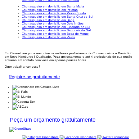
Churrasqueiro em domicílio em Santa Maria
Churrasqueiro em domicílio em Pelotas
Churrasqueiro em domicílio em Passo Fundo
Churrasqueiro em domicílio em Santa Cruz do Sul
Churrasqueiro em domicílio em Bagé
Churrasqueiro em domicílio em Dois Irmãos
Churrasqueiro em domicílio em Eldorado do Sul
Churrasqueiro em domicílio em Sapucaia do Sul
Churrasqueiro em domicílio em Boca do Monte
Churrasqueiro em domicílio em Pains
Em Cronoshare pode encontrar os melhores profissionais de Churrasqueiros a Domicílio
em Novo Hamburgo | Qualidade. Peça um orçamento e até 4 profissionais de sua região
entrarão em contato com você em apenas poucas horas.
Quer trabalhar conosco?
Registre-se gratuitamente
Peça um orçamento gratuitamente