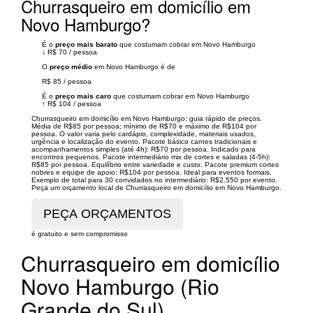
Churrasqueiro em domicílio em
Novo Hamburgo?
É o
preço mais barato
que costumam cobrar em Novo Hamburgo
↓
R$ 70
/
pessoa
O
preço médio
em Novo Hamburgo é de
R$ 85
/
pessoa
É o
preço mais caro
que costumam cobrar em Novo Hamburgo
↑
R$ 104
/
pessoa
Churrasqueiro em domicílio em Novo Hamburgo: guia rápido de preços.
Média de R$85 por pessoa; mínimo de R$70 e máximo de R$104 por
pessoa. O valor varia pelo cardápio, complexidade, materiais usados,
urgência e localização do evento. Pacote básico carnes tradicionais e
acompanhamentos simples (até 4h): R$70 por pessoa. Indicado para
encontros pequenos. Pacote intermediário mix de cortes e saladas (4-5h):
R$85 por pessoa. Equilíbrio entre variedade e custo. Pacote premium cortes
nobres e equipe de apoio: R$104 por pessoa. Ideal para eventos formais.
Exemplo de total para 30 convidados no intermediário: R$2.550 por evento.
Peça um orçamento local de Churrasqueiro em domicílio em Novo Hamburgo.
é gratuito e sem compromisso
Churrasqueiro em domicílio
Novo Hamburgo (Rio
Grande do Sul)