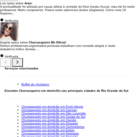
Luiz opina sobre
Artur
:
A pontualidade foi afetada por causa alheia à vontade do Artur (muita chuva), mas ele foi muito
profissional. Muito competente. Pratos muito saborosos (todos elogiaram). Carne nota 10.
Superou...
Verificada
Angela opina sobre
Churrasqueiro Bh Oficial
:
Ótimos profissionais,organizados,pontuais,trabalham com vontade,alegria e muito
simpáticos.Indico demais.....
Verificada
Serviços relacionados
Buffet de churrasco
Encontre Churrasqueiro em domicílio nas principais cidades de Rio Grande do Sul
Churrasqueiro em domicílio em Porto Alegre
Churrasqueiro em domicílio em Canoas
Churrasqueiro em domicílio em São Leopoldo
Churrasqueiro em domicílio em Caxias do Sul
Churrasqueiro em domicílio em Viamão
Churrasqueiro em domicílio em Gravataí
Churrasqueiro em domicílio em Cachoeirinha
Churrasqueiro em domicílio em Esteio
Churrasqueiro em domicílio em Gramado
Churrasqueiro em domicílio em Alvorada