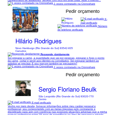
campeonatos de assadores, sempre com foco em uma coisa: fazer o evento...
1 vezes contratado na Cronoshare
Pedir orçamento
E-
mail verificado
Número
1/17
de telefone verificado
Hilário Rodrigues
Novo Hamburgo (Rio Grande do Sul) 93542-835
Canudos
Responde rápidamente
Sei preparar a carne, a quantidade que vai por pessoas, preparar o fogo o ponto
da carne, cortar e servir aos clientes ou convidados, Sei preparar também as
saladas se precisar. E sou garçom também se precisarem?
1 vezes contratado na Cronoshare
Pedir orçamento
Sergio Floriano Beulk
São Leopoldo (Rio Grande do Sul) 93020-770
Centro
E-mail verificado
Venho por meio desda; fornecer informações sobre meu caráter pessoal e
profissional, sou comprometido com as metas impostas pelo contratante e
disciplinado para agir com coerência nas possíveis situações adversas que a minha
postura profissional exige:18 anos de experiência na área de segurança privada,