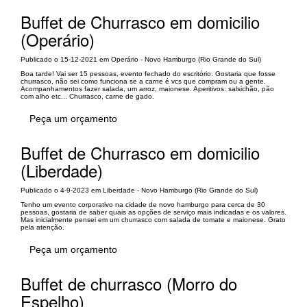
Buffet de Churrasco em domicilio
(Operário)
Publicado o 15-12-2021 em Operário - Novo Hamburgo (Rio Grande do Sul)
Boa tarde! Vai ser 15 pessoas, evento fechado do escritório. Gostaria que fosse
churrasco, não sei como funciona se a carne é vcs que compram ou a gente.
Acompanhamentos fazer salada, um arroz, maionese. Aperitivos: salsichão, pão
com alho etc... Churrasco, carne de gado.
Peça um orçamento
Buffet de Churrasco em domicilio
(Liberdade)
Publicado o 4-9-2023 em Liberdade - Novo Hamburgo (Rio Grande do Sul)
Tenho um evento corporativo na cidade de novo hamburgo para cerca de 30
pessoas, gostaria de saber quais as opções de serviço mais indicadas e os valores.
Mas inicialmente pensei em um churrasco com salada de tomate e maionese. Grato
pela atenção.
Peça um orçamento
Buffet de churrasco (Morro do
Espelho)