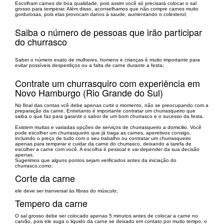
Escolham carnes de boa qualidade, pois assim você só precisará colocar o sal
grosso para temperar. Além disso, aconselhamos que não compre carnes muito
gordurosas, pois elas provocam danos à saude, aumentando o colesterol;
Saiba o número de pessoas que irão participar
do churrasco
Saber o número exato de mulheres, homens e crianças é muito importante para
evitar possíveis desperdiços ou a falta de carne durante a festa;
Contrate um churrasquiro com experiência em
Novo Hamburgo (Rio Grande do Sul)
No final das contas vcê debe apenas curtir o momento, não se preocupando com a
preparação da carne. Entretanto é importante contratar um churrasqueiro que
saiba o que faz para garantir o sabor de um bom churrasco e o sucesso da festa.
Existem muitas e variadas opções de serviços de churrasqueiro a domicilio. Você
pode escolher um churrasqueiro que já traga as carnes, aperetivos consigo,
incluindo o preço de tudo com o seu trabalho ou contratar um churrasqueiro
apenas para temperar e cuidar da carne do churrasco, deixando a tarefa de
escolher a carne com você. A escolha é pessoal e vai depender da sua decisão
apenas.
Sugerimos que alguns pontos sejam verificados antes da iniciação do
churrasco,como:
Corte da carne
ele deve ser tranversal às fibras do músculo;
Tempero da carne
O sal grosso debe ser colocado apenas 5 minutos antes de colocar a carne no
carvão, pois ele suga o liquido da carne se deixado em contato por muito tempo, o