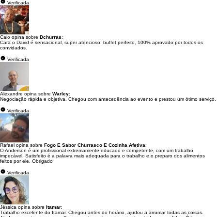
Verificada
Caio opina sobre
Dchurras
:
Cara o David é sensacional, super atencioso, buffet perfeito, 100% aprovado por todos os
convidados.
Verificada
Alexandre opina sobre
Warley
:
Negociação rápida e objetiva. Chegou com antecedência ao evento e prestou um ótimo serviço.
Verificada
Rafael opina sobre
Fogo E Sabor Churrasco E Cozinha Afetiva
:
O Anderson é um profissional extremamente educado e competente, com um trabalho
impecável. Satisfeito é a palavra mais adequada para o trabalho e o preparo dos alimentos
feitos por ele. Obrigado
Verificada
Jéssica opina sobre
Itamar
:
Trabalho excelente do Itamar. Chegou antes do horário, ajudou a arrumar todas as coisas.