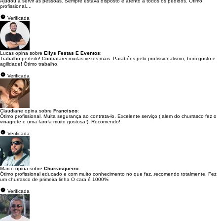
Ajudou a servir as pessoas. Sempre estava disposto e atento a todos os pedidos. Ótimo
profissional....
Verificada
Lucas opina sobre
Ellys Festas E Eventos
:
Trabalho perfeito! Contratarei muitas vezes mais. Parabéns pelo profissionalismo, bom gosto e
agilidade! Ótimo trabalho.
Verificada
Claudiane opina sobre
Francisco
:
Ótimo profissional. Muita segurança ao contrata-lo. Excelente serviço ( alem do churrasco fez o
vinagrete e uma farofa muito gostosa!). Recomendo!
Verificada
Marco opina sobre
Churrasqueiro
:
Ótimo profissional educado e com muito conhecimento no que faz..recomendo totalmente. Fez
um churrasco de primeira linha O cara é 1000%
Verificada