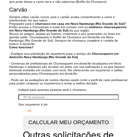
que pode deixar a carne seca e não saborosa (Buffet de Churrasco);
Carvão
Sempre utilize carvão novos, pois o carvão acaba contaminando a carne e
interfenrindo em seu sabor.
Preparado para o
churrasco em casa em Novo Hamburgo (Rio Grande do Sul)
?
Então acesse a Cronoshare e entre em contato com os
melhores churrasqueiros
em Novo Hamburgo (Rio Grande do Sul)
da sua região.
Reuna os amigos, assista ao futebol, comemore o seu aniversário ou festa em
grande estilo. Churrasqueiro e Buffet de Churrasco em Domicílio em Novo
Hamburgo (Rio Grande do Sul). Serviços de churrasco completo e comida de
boteco à domicílio.
Como funciona?
- Explique sua solicitação de orçamento para o serviço de
Churrasqueiro em
domicílio Novo Hamburgo (Rio Grande do Sul)
.
- Centenas de profissionais de Churrasqueiro em domicílio localizados em Novo
Hamburgo e arredores vão receber um aviso con sua solicitação e os que tiverem
interesse entrarão em contato com você, lhe oferecendo um orçamento e tarifas
personalizadas para Churrasqueiro em domicílio.
- Pode ver as avaliações de outros clientes assim como o perfil de cada profissional
para poder comparar os orçamentos e tomar a melhor decisão.
Indique para quantas pessoas será o churrasco:
Seu orçamento é de:
– R$
Outras solicitações de