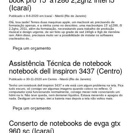
(Icaraí)
Publicado o 8-6-2020 em Icaraí - Niterói (Rio de Janeiro)
Olá, boa tarde! Temos duas maquinas apple, um macbook air, precisando de
formatação apenas, e a minha como no descritivo, uma macbookpro 15' a1286, i5
2,2ghz, 2011, além da formatação, necessitando para trabalho de produção
musical e design urgente, de ser feito up grade de ssd 240gb e 8gb de memória
ram. Além disso, precisava muito ver a possibilidade de instalar os softwares
crackeados do...
Peça um orçamento
Assistência Técnica de notebook
notebook dell inspiron 3437 (Centro)
Publicado o 30-11-2020 em Centro - Niterói (Rio de Janeiro)
Tenho um notebook dell inspiron 3437 e ele está com algum problema na tela. Fica
tudo escuro, só consigo ver algumas imagens quando coloco no reflexo. O
computador está funcionando normalmente, consigo mexer nele conectando um
hdmi na tv. Não teve queda, nem derramei líquidos. Estava mexendo e apagou do
nada. Desliguei um tempo, tirei a bateria mas depois a tela não voltou mais.
Peça um orçamento
Conserto de notebooks de evga gtx
960 sc (Icaraí)