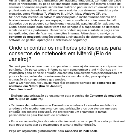
Afinal, é um aparato que utilizamos com bastante frequência. Contudo, ele exige
muito conhecimento, ou pode ser danificado para sempre. Até mesmo a troca de
sistemas operacionais pode ser melhor realizado por um técnico em informática. Os
profissionais registrados trabalham com a maioria dos sistemas oferecidos pelo
mercado, como Windows 7, Windows 8, LINUX, Mac, Windows XP, etc.
Se necessita instalar um software adicional para o melhor funcionamento das
tarefas desenvolvidas por sua equipe, nosso conselho é contar com o trabalho
daqueles que possuem o conhecimento necessário para instalá-lo rapidamente.
Outra possibilidade para contar com esse serviços é a capacidade de detecção
rápida de erros e problemas. Os técnicos podem reparar e substituir peças com
tranquilidade, além de fazer manutenções internas. Além disso, o serviço de
conserto de notebook
também engloba a reinstalação de sistemas operacionais,
software de gestão, aplicações e sistemas de segurança.
Onde encontrar os melhores profissionais para
consertos de notebooks em Niterói (Rio de
Janeiro)?
Se você precisa reparar o seu computador ou uma ajuda com seus equipamentos
portáteis, não perca tempo, informe-se sem compromisso e até 4 técnicos em
informática perto de você entrarão em contato com orçamentos personalizado em
poucas horas, incluindo o deslocamento até seu domicílio, para qualquer
reparação de computadores que precise.
Com a Cronoshare, ficou muito mais fácil encontrar serviços de
consertos de
notebook em Niterói (Rio de Janeiro)
.
Como funciona?
- Explique sua solicitação de orçamento para o serviço de
Conserto de notebook
Niterói (Rio de Janeiro)
.
- Centenas de profissionais de Conserto de notebook localizados em Niterói e
arredores vão receber um aviso con sua solicitação e os que tiverem interesse
entrarão em contato com você, lhe oferecendo um orçamento e tarifas
personalizadas para Conserto de notebook.
- Pode ver as avaliações de outros clientes assim como o perfil de cada profissional
para poder comparar os orçamentos e tomar a melhor decisão.
Peça um orçamento gratuitamente para
Conserto de notebook
.