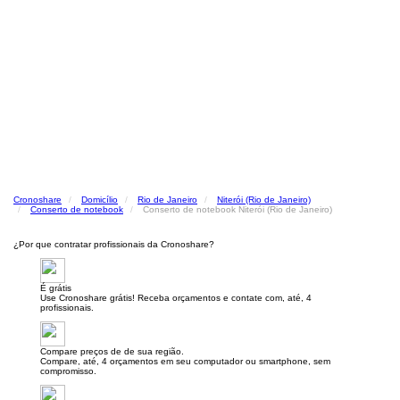
Cronoshare
Domicílio
Rio de Janeiro
Niterói (Rio de Janeiro)
Conserto de notebook
Conserto de notebook Niterói (Rio de Janeiro)
¿Por que contratar profissionais da Cronoshare?
É grátis
Use Cronoshare grátis! Receba orçamentos e contate com, até, 4
profissionais.
Compare preços de de sua região.
Compare, até, 4 orçamentos em seu computador ou smartphone, sem
compromisso.