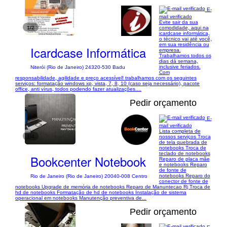
E-
mail verificado
Evite sair da sua
1/2
comodidade, aqui na
icardcase informática,
o técnico vai até você,
em sua residência ou
Icardcase Informática
empresa.
Trabalhamos todos os
dias dá semana,
inclusive feriados.
Niterói (Rio de Janeiro) 24320-530 Badu
Com
responsabilidade, agilidade e preço acessível! trabalhamos com os seguintes
serviços: formatação windows xp, vista, 7, 8, 10 (caso seja necessário), pacote
office, anti vírus, todos podendo fazer atualizações....
Pedir orçamento
E-
mail verificado
Lista completa de
1/4
nossos serviços Troca
de tela quebrada de
notebooks Troca de
teclado de notebooks
Bookcenter Notebook
Reparo de placa mãe
e notebooks Reparo
de fonte de
notebooks Reparo do
Rio de Janeiro (Rio de Janeiro) 20040-008 Centro
conector de fonte de
notebooks Upgrade de memória de notebooks Reparo de Manuntecao Rj Troca de
hd de notebooks Formatação de hd de notebooks Instalação de sistema
operacional em notebooks Manutenção preventiva de...
Pedir orçamento