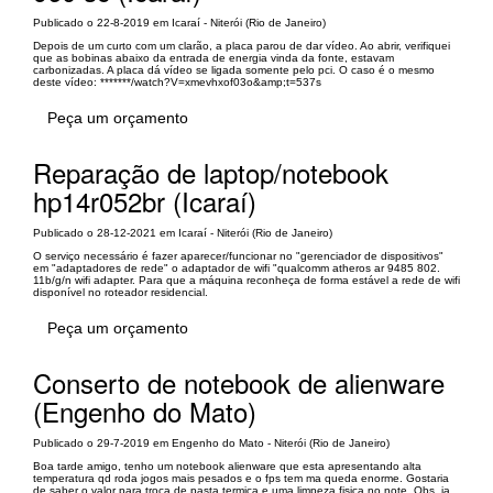
Publicado o 22-8-2019 em Icaraí - Niterói (Rio de Janeiro)
Depois de um curto com um clarão, a placa parou de dar vídeo. Ao abrir, verifiquei
que as bobinas abaixo da entrada de energia vinda da fonte, estavam
carbonizadas. A placa dá vídeo se ligada somente pelo pci. O caso é o mesmo
deste vídeo: *******/watch?V=xmevhxof03o&amp;t=537s
Peça um orçamento
Reparação de laptop/notebook
hp14r052br (Icaraí)
Publicado o 28-12-2021 em Icaraí - Niterói (Rio de Janeiro)
O serviço necessário é fazer aparecer/funcionar no "gerenciador de dispositivos"
em "adaptadores de rede" o adaptador de wifi "qualcomm atheros ar 9485 802.
11b/g/n wifi adapter. Para que a máquina reconheça de forma estável a rede de wifi
disponível no roteador residencial.
Peça um orçamento
Conserto de notebook de alienware
(Engenho do Mato)
Publicado o 29-7-2019 em Engenho do Mato - Niterói (Rio de Janeiro)
Boa tarde amigo, tenho um notebook alienware que esta apresentando alta
temperatura qd roda jogos mais pesados e o fps tem ma queda enorme. Gostaria
de saber o valor para troca de pasta termica e uma limpeza fisica no note. Obs, ja