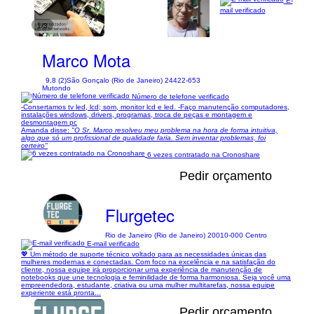
E-
mail verificado
1/3
Marco Mota
9,8 (2)
São Gonçalo (Rio de Janeiro) 24422-653
Mutondo
Número de telefone verificado
-Consertamos tv led, lcd; som, monitor lcd e led. -Faço manutenção computadores,
instalações windows, drivers, programas, troca de peças e montagem e
desmontagem pc
Amanda disse:
"O Sr. Marco resolveu meu problema na hora de forma intuitiva,
algo que só um profissional de qualidade faria. Sem inventar problemas, foi
certeiro"
6 vezes contratado na Cronoshare
Pedir orçamento
Flurgetec
Rio de Janeiro (Rio de Janeiro) 20010-000 Centro
E-mail verificado
💖 Um método de suporte técnico voltado para as necessidades únicas das
mulheres modernas e conectadas. Com foco na excelência e na satisfação do
cliente, nossa equipe irá proporcionar uma experiência de manutenção de
notebooks que une tecnologia e feminilidade de forma harmoniosa. Seja você uma
empreendedora, estudante, criativa ou uma mulher multitarefas, nossa equipe
experiente está pronta...
Pedir orçamento