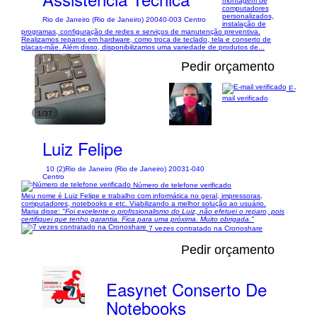
montagem de
computadores
personalizados,
Rio de Janeiro (Rio de Janeiro) 20040-003 Centro
instalação de
programas, configuração de redes e serviços de manutenção preventiva.
Realizamos reparos em hardware, como troca de teclado, tela e conserto de
placas-mãe. Além disso, disponibilizamos uma variedade de produtos de...
Pedir orçamento
E-
mail verificado
1/37
Luiz Felipe
10 (2)
Rio de Janeiro (Rio de Janeiro) 20031-040
Centro
Número de telefone verificado
Meu nome é Luiz Felipe e trabalho com informática no geral, impressoras,
computadores, notebooks e etc. Viabilizando a melhor solução ao usuário.
Maria disse:
"Foi excelente o profissionalismo do Luiz, não efetuei o reparo, pois
certifiquei que tenho garantia. Fica para uma próxima. Muito obrigada."
7 vezes contratado na Cronoshare
Pedir orçamento
Easynet Conserto De
Notebooks