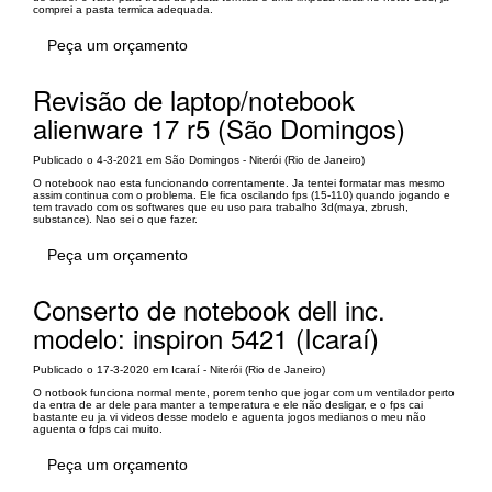
comprei a pasta termica adequada.
Peça um orçamento
Revisão de laptop/notebook
alienware 17 r5 (São Domingos)
Publicado o 4-3-2021 em São Domingos - Niterói (Rio de Janeiro)
O notebook nao esta funcionando correntamente. Ja tentei formatar mas mesmo
assim continua com o problema. Ele fica oscilando fps (15-110) quando jogando e
tem travado com os softwares que eu uso para trabalho 3d(maya, zbrush,
substance). Nao sei o que fazer.
Peça um orçamento
Conserto de notebook dell inc.
modelo: inspiron 5421 (Icaraí)
Publicado o 17-3-2020 em Icaraí - Niterói (Rio de Janeiro)
O notbook funciona normal mente, porem tenho que jogar com um ventilador perto
da entra de ar dele para manter a temperatura e ele não desligar, e o fps cai
bastante eu ja vi videos desse modelo e aguenta jogos medianos o meu não
aguenta o fdps cai muito.
Peça um orçamento