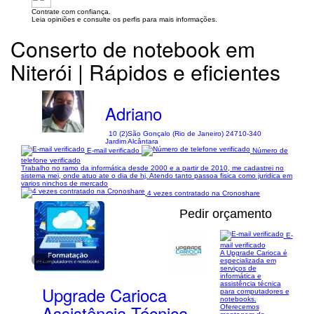
Contrate com confiança.
Leia opiniões e consulte os perfis para mais informações.
Conserto de notebook em
Niterói | Rápidos e eficientes
Adriano
10 (2)
São Gonçalo (Rio de Janeiro) 24710-340
Jardim Alcântara
E-mail verificado
Número de
telefone verificado
Trabalho no ramo da informática desde 2000 e a partir de 2010, me cadastrei no
sistema mei, onde atuo ate o dia de hj. Atendo tanto passoa fisica como juridica em
varios ninchos de mercado
4 vezes contratado na Cronoshare
Pedir orçamento
E-
mail verificado
A Upgrade Carioca é
1/4
especializada em
serviços de
informática e
assistência técnica
Upgrade Carioca
para computadores e
notebooks.
Assistência Técnica
Oferecemos