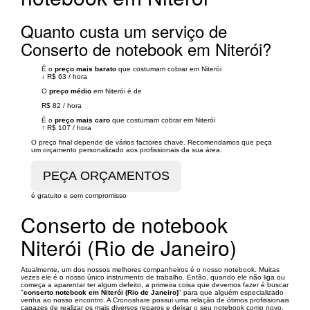
Quanto custa um serviço de
Conserto de notebook em Niterói?
É o
preço mais barato
que costumam cobrar em Niterói
↓
R$ 63
/
hora
O
preço médio
em Niterói é de
R$ 82
/
hora
É o
preço mais caro
que costumam cobrar em Niterói
↑
R$ 107
/
hora
O preço final depende de vários factores chave. Recomendamos que peça
um orçamento personalizado aos profissionais da sua área.
é gratuito e sem compromisso
Conserto de notebook
Niterói (Rio de Janeiro)
Atualmente, um dos nossos melhores companheiros é o nosso notebook. Muitas
vezes ele é o nosso único instrumento de trabalho. Então, quando ele não liga ou
começa a aparentar ter algum defeito, a primeira coisa que devemos fazer é buscar
"
conserto notebook em Niterói (Rio de Janeiro)
" para que alguém especializado
venha ao nosso encontro. A Cronoshare possui uma relação de ótimos profissionais
capazes de realizar os mais diversos reparos e deixar o seu notebook como novo.