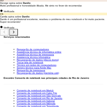
GD
George opina sobre
Danilo
:
Muito profissional e honestidade ilibada. Me sinto no fever de recomendar.
Verificada
CS
Camila opina sobre
Danilo
:
Danilo é um profissional excelente, resolveu o problema do meu notebook e foi muito paciente.
Super recomendo!
Verificada
Serviços relacionados
Reparação de computadores
Assistência técnica de informática online
Assistência técnica de impressora
Assistencia técnica informática
Recuperação de dados (discos duros)
Trocar tela de notebook
Técnico em redes de computadores
Serviço técnico para Apple Mac
Reparação de impressora
Recuperação de dados (memória usb)
Encontre Conserto de notebook nas principais cidades de Rio de Janeiro
Conserto de notebook em Maricá
Conserto de notebook em Cabo Frio
Conserto de notebook em São Gonçalo
Conserto de notebook em Rio de Janeiro
Conserto de notebook em Itaboraí
Conserto de notebook em Nilópolis
Conserto de notebook em Teresópolis