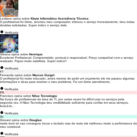
Lesliane opina sobre
Kbyte Informática Assistência Técnica
:
O profissional foi ótimo, arrumou meu computador, efetuou o serviço honestamente, tirou todas
dúvidas solicitadas. Super indico o serviço dele.
Verificada
Silvana opina sobre
Henrique
:
Excelente Profissional. Comprometido, pontual e responsável. Preço compatível com o serviço
realizado. Fiquei muito satisfeita. Super indico!!
Verificada
FT
Fernanda opina sobre
Marcos Gurgel
:
O profissional foi muito educado, antes mesmo de pedir um orçamento ele me pqssou algumas
informações e dicas para resolver o meu problema. Foi um ótimo atendimento.
Verificada
FR
Francisco opina sobre
Nilux Tecnologia
:
Na busca de profissionais da área de TI, por varias vezes foi difícil usar os serviços pela
segunda vez. A Nilux Tecnologia deu credibilidade suficiente para confiar em seus serviços,
buscá-lo...
Verificada
GI
Giovani opina sobre
Douglas
:
muito bom só nao conseguiu trocar o teclado mas de resto ele melhorou muito a performance do
meu notebook
Verificada