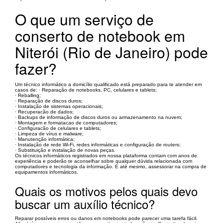
O que um serviço de
conserto de notebook em
Niterói (Rio de Janeiro) pode
fazer?
Um técnico informático a domicílio qualificado está preparado para te atender em
casos de: · Reparação de notebooks, PC, celulares e tablets;
· Reballing;
· Reparação de discos duros;
· Instalação de sistemas operacionais;
· Recuperacão de dados;
· Backups de informação de discos duros ou armazenamento na nuvem;
· Montagem e formatacao de computadores;
· Configuracão de celulares e tablets;
· Limpeza de vírus e malware;
· Manutenção informática;
· Instalação de rede Wi-Fi, redes informáticas e configuração de routers;
· Substituição e instalação de novas peças.
Os técnicos informáticos registrados em nossa plataforma contam com anos de
experiência e poderão te aconselhar sobre qualquer dúvida relacionada com
computadores e tecnologia da informação. E até mesmo, assessorar na compra de
equipamentos informáticos.
Quais os motivos pelos quais devo
buscar um auxílio técnico?
Reparar possíveis erros ou danos em notebooks pode parecer uma tarefa fácil.