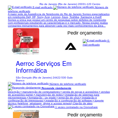
Rio de Janeiro (Rio de Janeiro) 20031-120 Centro
E-mail verificado
Número de
telefone verificado
A maior rede de Assistência de Notebooks do Rio de Janeiro Somos especializados
em notebooks Dell, HP, Sony, Acer, Lenovo, Asus, Toshiba, Samsung e Avell!
Somos a única que possui um centro de pesquisas sobre defeitos de notebooks
com profissionais estudando as características e o mercado. Nossa equipe realiza
constantes treinamentos para absorver cada vez mais conhecimentos da área...
Pedir orçamento
E-
mail verificado
1/2
Aerroc Serviços Em
Informática
São Gonçalo (Rio de Janeiro) 24422-530 Galo
Branco
Número de telefone verificado
Responde rápidamente
Descrição • manutenção de computadores • venda de peças e acessórios • vendas
de acessórios gamer • manutenção de redes • instalação de sistemas para
microempresas • formatação - up grade • remoção de vírus • instalação e
configuração de impressoras • instalação e configuração de software • suporte
técnico (telefone, whatsapp, skype e acesso remoto) Criação de sites
1 vezes contratado na Cronoshare
Pedir orçamento