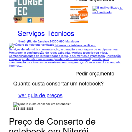
E-
mail verificado
1/1
Serviços Técnicos
Niterói (Rio de Janeiro) 24350-690 Maralegre
Número de telefone verificado
Serviços de informática: manutenção, reparação e montagem de equipamentos,
Montagem e configuração de rede: cabeada, wireless (sem fio) ou mista,
Compartilhamentos de internet banda larga, documentos e impressora, Instalação
e reparação de telefonia interna (residencial ou empresarial), Instalação e
manutenção de câmeras de monitoramento/segurança, Com acesso local ou pela
internet,...
Pedir orçamento
Quanto custa consertar um notebook?
Ver guia de preços
$
$$
$$$
$$$$
Preço de Conserto de
notebook em Niterói