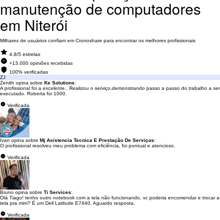
manutenção de computadores
em Niterói
Milhares de usuários confiam em Cronoshare para encontrar os melhores profissionais
4.8/5 estrelas
+13.000 opiniões recebidas
100% verificadas
ZJ
Zenith opina sobre
Ke Solutions
:
A profissional foi a excelente.. Realizou o serviço,demonstrando passo a passo do trabalho a ser
executado. Roberta foi 1000.
Verificada
Ivan opina sobre
Mj Asistencia Tecnica E Prestação De Serviços
:
O profissional resolveu meu problema com eficiência, foi pontual e atencioso.
Verificada
Bruno opina sobre
Ti Services
:
Olá Tiago! tenho outro notebook com a tela não funcionando, vc poderia encomendar e trocar a
tela pra mim? É um Dell Latitude E7440. Aguardo resposta.
Verificada