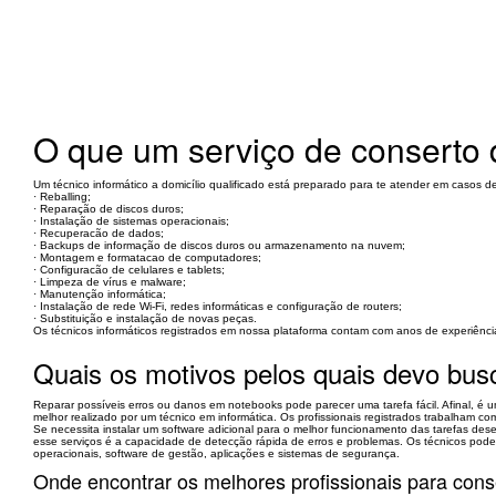
O que um serviço de conserto 
Um técnico informático a domicílio qualificado está preparado para te atender em casos d
· Reballing;
· Reparação de discos duros;
· Instalação de sistemas operacionais;
· Recuperacão de dados;
· Backups de informação de discos duros ou armazenamento na nuvem;
· Montagem e formatacao de computadores;
· Configuracão de celulares e tablets;
· Limpeza de vírus e malware;
· Manutenção informática;
· Instalação de rede Wi-Fi, redes informáticas e configuração de routers;
· Substituição e instalação de novas peças.
Os técnicos informáticos registrados em nossa plataforma contam com anos de experiênc
Quais os motivos pelos quais devo busc
Reparar possíveis erros ou danos em notebooks pode parecer uma tarefa fácil. Afinal, é
melhor realizado por um técnico em informática. Os profissionais registrados trabalham
Se necessita instalar um software adicional para o melhor funcionamento das tarefas de
esse serviços é a capacidade de detecção rápida de erros e problemas. Os técnicos podem
operacionais, software de gestão, aplicações e sistemas de segurança.
Onde encontrar os melhores profissionais para con