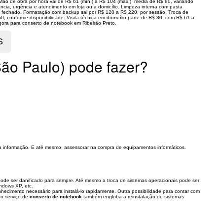
 Mão de obra por hora vai de R$ 61 (mín.) a R$ 104 (máx.), média de R$ 80, variando
ência, urgência e atendimento em loja ou a domicílio. Limpeza interna com pasta
ço fechado. Formatação com backup sai por R$ 120 a R$ 220, por sessão. Troca de
50, conforme disponibilidade. Visita técnica em domicílio parte de R$ 80, com R$ 61 a
gora para conserto de notebook em Ribeirão Preto.
São Paulo) pode fazer?
da informação. E até mesmo, assessorar na compra de equipamentos informáticos.
pode ser danificado para sempre. Até mesmo a troca de sistemas operacionais pode ser
ndows XP, etc.
hecimento necessário para instalá-lo rapidamente. Outra possibilidade para contar com
 o serviço de
conserto de notebook
também engloba a reinstalação de sistemas