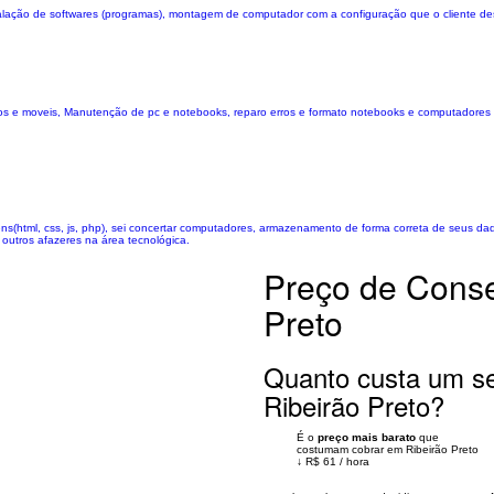
lação de softwares (programas), montagem de computador com a configuração que o cliente dese
cos e moveis, Manutenção de pc e notebooks, reparo erros e formato notebooks e computadores re
ens(html, css, js, php), sei concertar computadores, armazenamento de forma correta de seus d
outros afazeres na área tecnológica.
Preço de Conse
Preto
Quanto custa um se
Ribeirão Preto?
É o
preço mais barato
que
costumam cobrar em Ribeirão Preto
↓
R$ 61
/
hora