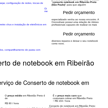
"
conserto notebook em Ribeirão Preto
jar, configuração de redes, trocas de
(São Paulo)
" para que alguém
Oi
me
Pedir orçamento
especializado venha ao nosso encontro. A
Cronoshare possui uma relação de ótimos
tiro vírus e instalação de eletrônicos em
profissionais capazes de realizar os mais
Pedir orçamento
diversos reparos e deixar o seu notebook
como novo.
ados, compartilhamento de pasta com
rto de notebook em Ribeirão
rviço de Conserto de notebook em
O
preço médio
em Ribeirão Preto é
É o
preço mais caro
que
de
costumam cobrar em Ribeirão Preto
↑
R$ 104
/
hora
R$ 80
/
hora
Conserto de notebook em Ribeirão Preto: