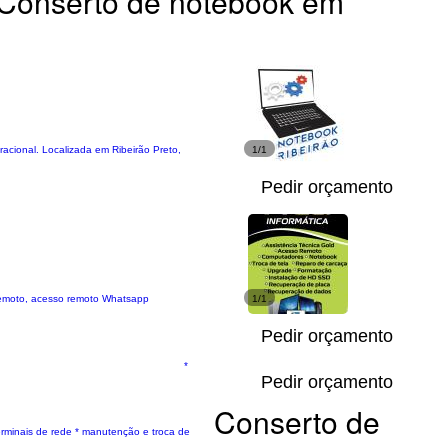
Conserto de notebook em
cional. Localizada em Ribeirão Preto,
1/1
Pedir orçamento
 remoto, acesso remoto Whatsapp
1/1
Pedir orçamento
*
Pedir orçamento
Conserto de
rminais de rede * manutenção e troca de