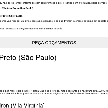
, não perca tempo, informe-se sem compromisso e até 4 técnicos em informática perto de você
 Ribeirão Preto (São Paulo)
.
 Preto (São Paulo)
.
edores vão receber um aviso con sua solicitação e os que tiverem interesse entrarão em contato
a poder comparar os orçamentos e tomar a melhor decisão.
Preto (São Paulo)
a placa-Mãe (vício oculto). A placa-Mãe não é o foco, mas o restante do hardware está 100% fu
 alto valor. Principais itens inclusos: • fonte original lenovo 300w: (item crítico, estado de nova)
on (Vila Virgínia)