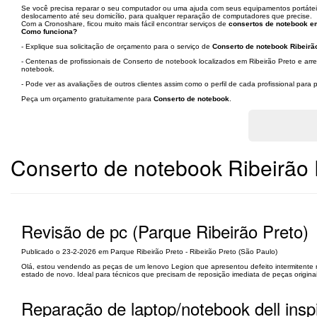
Se você precisa reparar o seu computador ou uma ajuda com seus equipamentos portáteis
deslocamento até seu domicílio, para qualquer reparação de computadores que precise.
Com a Cronoshare, ficou muito mais fácil encontrar serviços de
consertos de notebook em
Como funciona?
- Explique sua solicitação de orçamento para o serviço de
Conserto de notebook Ribeirão
- Centenas de profissionais de Conserto de notebook localizados em Ribeirão Preto e arr
notebook.
- Pode ver as avaliações de outros clientes assim como o perfil de cada profissional par
Peça um orçamento gratuitamente para
Conserto de notebook
.
Conserto de notebook Ribeirão 
Revisão de pc (Parque Ribeirão Preto)
Publicado o 23-2-2026 em Parque Ribeirão Preto - Ribeirão Preto (São Paulo)
Olá, estou vendendo as peças de um lenovo Legion que apresentou defeito intermitente n
estado de novo. Ideal para técnicos que precisam de reposição imediata de peças originais de
Reparação de laptop/notebook dell inspir