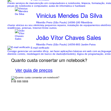
Presto serviços de manutenção em computadores e notebooks, limpeza, formatação, insta
peças de notebooks e computador, aulas de informática e hardware
Vinicius Mendes Da Silva
Ribeirão Preto (São Paulo) 14096-180 Ribeirânia
chamo vinicius eu sou eletricista pequenos reparos, instalação de equipamentos eletrôni
residências, antenas, Internet Entre outros.
João Vítor Chaves Sales
Ribeirão Preto (São Paulo) 14056-883 Jardim Paiva
E-mail verificado
Consigo gerenciar um servidor dhcp, sei fazer aplicações básicas em web com as linguag
diretório correto, modelagem de banco de dados(brmodelo), lógica de programação, entre 
Quanto custa consertar um notebook?
Ver guia de preços
$
$$
$$$
$$$$