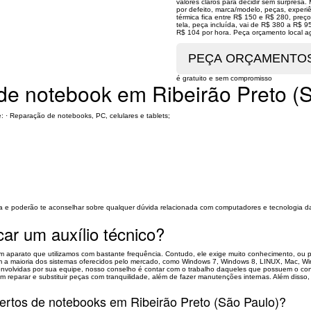
valores claros para decidir sem surpresa.
por defeito, marca/modelo, peças, experi
térmica fica entre R$ 150 e R$ 280, pre
tela, peça incluída, vai de R$ 380 a R$ 9
R$ 104 por hora. Peça orçamento local a
é gratuito e sem compromisso
de notebook em Ribeirão Preto (
e: · Reparação de notebooks, PC, celulares e tablets;
ia e poderão te aconselhar sobre qualquer dúvida relacionada com computadores e tecnologia 
ar um auxílio técnico?
 um aparato que utilizamos com bastante frequência. Contudo, ele exige muito conhecimento, ou 
 com a maioria dos sistemas oferecidos pelo mercado, como Windows 7, Windows 8, LINUX, Mac, Wi
senvolvidas por sua equipe, nosso conselho é contar com o trabalho daqueles que possuem o con
 reparar e substituir peças com tranquilidade, além de fazer manutenções internas. Além disso,
sertos de notebooks em Ribeirão Preto (São Paulo)?