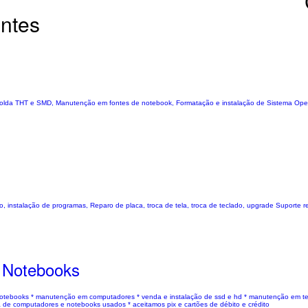
entes
Solda THT e SMD, Manutenção em fontes de notebook, Formatação e instalação de Sistema Opera
ão, instalação de programas, Reparo de placa, troca de tela, troca de teclado, upgrade Suporte
 Notebooks
 notebooks * manutenção em computadores * venda e instalação de ssd e hd * manutenção em te
de computadores e notebooks usados * aceitamos pix e cartões de débito e crédito