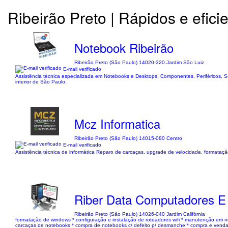
Ribeirão Preto | Rápidos e efici
Notebook Ribeirão
Ribeirão Preto (São Paulo) 14020-320 Jardim São Luiz
E-mail verificado
Assistência técnica especializada em Notebooks e Desktops, Componentes, Periféricos, 
interior de São Paulo.
Mcz Informatica
Ribeirão Preto (São Paulo) 14015-080 Centro
E-mail verificado
Assistência técnica de informática Reparo de carcaças, upgrade de velocidade, formataç
Riber Data Computadores E
Ribeirão Preto (São Paulo) 14026-040 Jardim Califórnia
formatação de windows * configuração e instalação de roteadores wifi * manutenção em
carcaças de notebooks * compra de notebooks c/ defeito p/ desmanche * compra e venda 