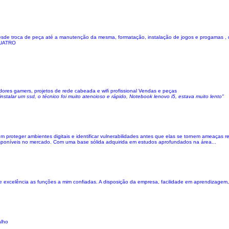
sde troca de peça até a manutenção da mesma, formatação, instalação de jogos e progamas , 
QUATRO
ores gamers, projetos de rede cabeada e wifi profissional Vendas e peças
nstalar um ssd, o técnico foi muito atencioso e rápido, Notebook lenovo i5, estava muito lento"
proteger ambientes digitais e identificar vulnerabilidades antes que elas se tornem ameaças re
disponíveis no mercado. Com uma base sólida adquirida em estudos aprofundados na área...
 excelência as funções a mim confiadas. A disposição da empresa, facilidade em aprendizagem,
alho