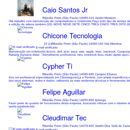
Caio Santos Jr
Ribeirão Preto (São Paulo) 14085-319 Jardim Mosteiro
Olá trabalho com manutenção de computadores e notebooks Faço todo tipo de serviço de
a edição de videos também (16) -NOVE NOVE SETE CINCO TRES CINCO TRES OITO 
Chicone Tecnologia
10 (1)
Ribeirão Preto (São Paulo) 14060-140 Vila Albertina
E-mail verificado
Manutenção em notebooks lenovo, dell, acer, asus, vaio, apple, imac, macbook, Computad
Rafaela Santana disse:
"Atendimento profissional, meu notebook ficou muito rápido apos i
Cypher Ti
Ribeirão Preto (São Paulo) 14080-690 Campos Elíseos
Sou um profissional especializado em Cibersegurança e Pentest, com ampla experiência em 
dos seus sistemas, redes e dados, utilizando as mais modernas técnicas e ferramentas 
Felipe Aguillar
Ribeirão Preto (São Paulo) 14055-660 Ipiranga
Fazer parte do quadro de funcionários desta empresa, buscando efetuar com o máximo de
tarefa estabelecida
Cleudimar Tec
Ribeirão Preto (São Paulo) 14079-405 Jardim Diva Tarlá de Carv
E-mail verificado