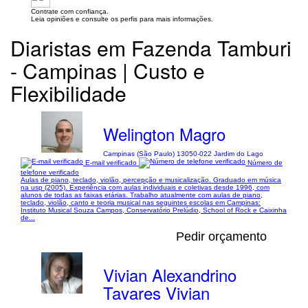
Contrate com confiança.
Leia opiniões e consulte os perfis para mais informações.
Diaristas em Fazenda Tamburi
- Campinas | Custo e
Flexibilidade
Welington Magro
Campinas (São Paulo) 13050-022 Jardim do Lago
E-mail verificado
Número de
telefone verificado
Aulas de piano, teclado, violão, percepção e musicalização. Graduado em música
na usp (2005). Experiência com aulas individuais e coletivas desde 1996, com
alunos de todas as faixas etárias. Trabalho atualmente com aulas de piano,
teclado, violão, canto e teoria musical nas seguintes escolas em Campinas:
Instituto Musical Souza Campos, Conservatório Prelúdio, School of Rock e Caixinha
de...
Pedir orçamento
Vivian Alexandrino
Tavares Vivian