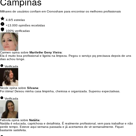
Campinas
Milhares de usuários confiam em Cronoshare para encontrar os melhores profissionais
4.8/5 estrelas
+13.000 opiniões recebidas
100% verificadas
Carmen opina sobre
Marilethe Geny Vieira
:
Ela é muito boa profissional e ligeira na limpeza. Pegou o serviço pq precisava depois de uns
dias achou longe.
Verificada
Nicole opina sobre
Silvana
:
Foi ótima! Deixou minha casa limpinha, cheirosa e organizada. Superou expectativas.
Verificada
Fabíola opina sobre
Natália
:
Natália é educada, caprichosa e detalhista. É realmente profissional, vem para trabalhar e não
perde tempo. Esteve aqui semana passada e já acertamos de vir semanalmente. Fiquei
bastante satisfeita.