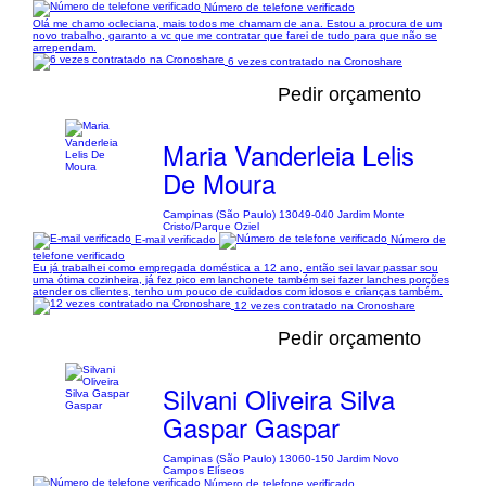
Número de telefone verificado
Olá me chamo ocleciana, mais todos me chamam de ana. Estou a procura de um
novo trabalho, garanto a vc que me contratar que farei de tudo para que não se
arrependam.
6 vezes contratado na Cronoshare
Pedir orçamento
Maria Vanderleia Lelis
De Moura
Campinas (São Paulo) 13049-040 Jardim Monte
Cristo/Parque Oziel
E-mail verificado
Número de
telefone verificado
Eu já trabalhei como empregada doméstica a 12 ano, então sei lavar passar sou
uma ótima cozinheira, já fez pico em lanchonete também sei fazer lanches porções
atender os clientes, tenho um pouco de cuidados com idosos e crianças também.
12 vezes contratado na Cronoshare
Pedir orçamento
Silvani Oliveira Silva
Gaspar Gaspar
Campinas (São Paulo) 13060-150 Jardim Novo
Campos Elíseos
Número de telefone verificado