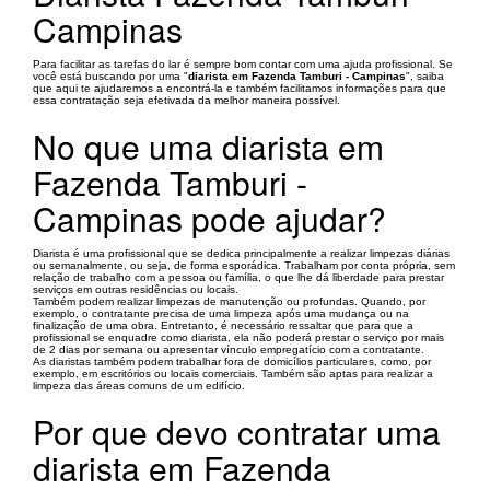
Campinas
Para facilitar as tarefas do lar é sempre bom contar com uma ajuda profissional. Se
você está buscando por uma "
diarista em Fazenda Tamburi - Campinas
", saiba
que aqui te ajudaremos a encontrá-la e também facilitamos informações para que
essa contratação seja efetivada da melhor maneira possível.
No que uma diarista em
Fazenda Tamburi -
Campinas pode ajudar?
Diarista é uma profissional que se dedica principalmente a realizar limpezas diárias
ou semanalmente, ou seja, de forma esporádica. Trabalham por conta própria, sem
relação de trabalho com a pessoa ou família, o que lhe dá liberdade para prestar
serviços em outras residências ou locais.
Também podem realizar limpezas de manutenção ou profundas. Quando, por
exemplo, o contratante precisa de uma limpeza após uma mudança ou na
finalização de uma obra. Entretanto, é necessário ressaltar que para que a
profissional se enquadre como diarista, ela não poderá prestar o serviço por mais
de 2 dias por semana ou apresentar vínculo empregatício com a contratante.
As diaristas também podem trabalhar fora de domicílios particulares, como, por
exemplo, em escritórios ou locais comerciais. Também são aptas para realizar a
limpeza das áreas comuns de um edifício.
Por que devo contratar uma
diarista em Fazenda