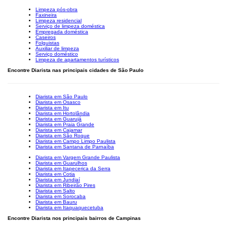
Limpeza pós-obra
Faxineira
Limpeza residencial
Serviço de limpeza doméstica
Empregada doméstica
Caseiros
Folguistas
Auxiliar de limpeza
Serviço doméstico
Limpeza de apartamentos turísticos
Encontre Diarista nas principais cidades de São Paulo
Diarista em São Paulo
Diarista em Osasco
Diarista em Itu
Diarista em Hortolândia
Diarista em Guarujá
Diarista em Praia Grande
Diarista em Cajamar
Diarista em São Roque
Diarista em Campo Limpo Paulista
Diarista em Santana de Parnaíba
Diarista em Vargem Grande Paulista
Diarista em Guarulhos
Diarista em Itapecerica da Serra
Diarista em Cotia
Diarista em Jundiaí
Diarista em Ribeirão Pires
Diarista em Salto
Diarista em Sorocaba
Diarista em Bauru
Diarista em Itaquaquecetuba
Encontre Diarista nos principais bairros de Campinas