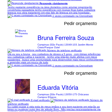
Responde rápidamente
Tenho pastante experiência na área dometica como arrumar organização
conzinheira passadeira tenho experiência com roupas finas babá cuidadora
limpeza pos obra tratamento em piso lide de limpeza em ária hospitalar .
1 vezes contratado na Cronoshare
Pedir orçamento
Bruna Ferreira Souza
Campinas (São Paulo) 13049-103 Jardim Monte
Cristo/Parque Oziel
Número de telefone verificado
Olá eu sou a bruna , sou cuidadora de idosos a 5 anos , com ótimas referências
sou cuidadosa calma e paciente , tenho uma relação muito afetiva com meus
passientes , busco uma oportunidade para desenvolver mais meus conhecimentos
e aprender mais um pouco de tudo
1 vezes contratado na Cronoshare
Pedir orçamento
Eduarda Vitória
Campinas (São Paulo) 13050-175 Chácaras
Campos Elíseos
E-mail verificado
Número de
telefone verificado
Eu cuidei quase a vida toda de meus irmãos e sou bem paciente em relação as
birras ou qualquer outro tipo de atitude Bom.. Não precisa nescessariamente me