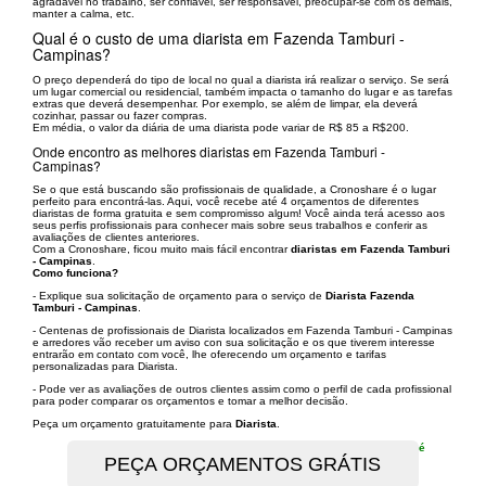
agradável no trabalho, ser confiável, ser responsável, preocupar-se com os demais,
manter a calma, etc.
Qual é o custo de uma diarista em Fazenda Tamburi -
Campinas?
O preço dependerá do tipo de local no qual a diarista irá realizar o serviço. Se será
um lugar comercial ou residencial, também impacta o tamanho do lugar e as tarefas
extras que deverá desempenhar. Por exemplo, se além de limpar, ela deverá
cozinhar, passar ou fazer compras.
Em média, o valor da diária de uma diarista pode variar de R$ 85 a R$200.
Onde encontro as melhores diaristas em Fazenda Tamburi -
Campinas?
Se o que está buscando são profissionais de qualidade, a Cronoshare é o lugar
perfeito para encontrá-las. Aqui, você recebe até 4 orçamentos de diferentes
diaristas de forma gratuita e sem compromisso algum! Você ainda terá acesso aos
seus perfis profissionais para conhecer mais sobre seus trabalhos e conferir as
avaliações de clientes anteriores.
Com a Cronoshare, ficou muito mais fácil encontrar
diaristas em Fazenda Tamburi
- Campinas
.
Como funciona?
- Explique sua solicitação de orçamento para o serviço de
Diarista Fazenda
Tamburi - Campinas
.
- Centenas de profissionais de Diarista localizados em Fazenda Tamburi - Campinas
e arredores vão receber um aviso con sua solicitação e os que tiverem interesse
entrarão em contato com você, lhe oferecendo um orçamento e tarifas
personalizadas para Diarista.
- Pode ver as avaliações de outros clientes assim como o perfil de cada profissional
para poder comparar os orçamentos e tomar a melhor decisão.
Peça um orçamento gratuitamente para
Diarista
.
é