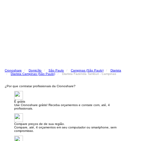
Cronoshare
Domicílio
São Paulo
Campinas (São Paulo)
Diarista
Diarista Campinas (São Paulo)
Diarista Fazenda Tamburi - Campinas
¿Por que contratar profissionais da Cronoshare?
É grátis
Use Cronoshare grátis! Receba orçamentos e contate com, até, 4
profissionais.
Compare preços de de sua região.
Compare, até, 4 orçamentos em seu computador ou smartphone, sem
compromisso.