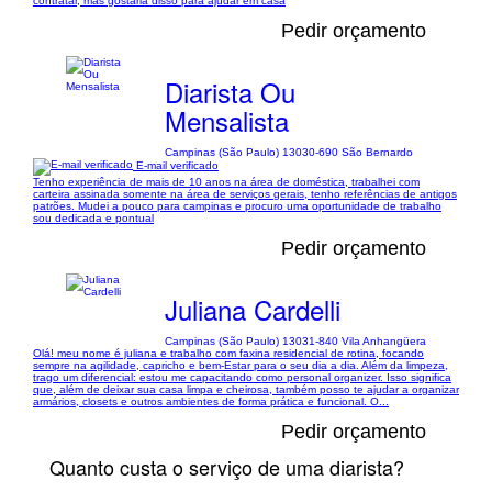
contratar, mas gostaria disso para ajudar em casa
Pedir orçamento
Diarista Ou
Mensalista
Campinas (São Paulo) 13030-690 São Bernardo
E-mail verificado
Tenho experiência de mais de 10 anos na área de doméstica, trabalhei com
carteira assinada somente na área de serviços gerais, tenho referências de antigos
patrões. Mudei a pouco para campinas e procuro uma oportunidade de trabalho
sou dedicada e pontual
Pedir orçamento
Juliana Cardelli
Campinas (São Paulo) 13031-840 Vila Anhangüera
Olá! meu nome é juliana e trabalho com faxina residencial de rotina, focando
sempre na agilidade, capricho e bem-Estar para o seu dia a dia. Além da limpeza,
trago um diferencial: estou me capacitando como personal organizer. Isso significa
que, além de deixar sua casa limpa e cheirosa, também posso te ajudar a organizar
armários, closets e outros ambientes de forma prática e funcional. O...
Pedir orçamento
Quanto custa o serviço de uma diarista?