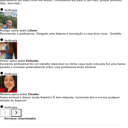
apartamento tão limpo como ela deixou. Contratamos ela para 2x por mês, porque sentimos
falta. Sem falar...
Verificada
Rodrigo opina sobre
Liliane
:
Recomendo a profissional. Obrigado pela limpeza e arrumação a casa ficou nova . Gratidão
Verificada
Amaro opina sobre
Kellynha
:
Excelente profissional fez um trabalho impecável na minha casa muito educada fez uma faxina
pesada a contratei quisenalmente indico uma profissional muito eficiente
Verificada
Mariana opina sobre
Claudia
:
Super pontual e deixou tuudo limpinho! É bem disposta, humorada tbm e encara qualquer
desafio de limpeza!!
Verificada
Serviços relacionados