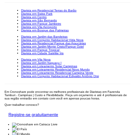
Diarista em Residencial Terras do Barão
Diarista em Swiss Park
Diarista em Centro
Diarista em São Bernardo
Diarista em Parque Jambeiro
Diarista em Vila Aeroporto
Diarista em Bosque das Palmeiras
Diarista em Jardim das Bandeiras
Diarista em Conjunto Habitacional Vida Nova
Diarista em Residencial Parque das Araucárias
Diarista em Jardim Monte Cristo/Parque Oziel
Diarista em Parque Tropical
Diarista em Cidade Satélite Íris
Diarista em Vila Nova
Diarista em Jardim Itaguaçu I
Diarista em Loteamento Solar Campinas
Diarista em Loteamento Residencial Novo Mundo
Diarista em Loteamento Residencial Campina Verde
Diarista em Conjunto Habitacional Edivaldo Antônio Orsi
Em Cronoshare pode encontrar os melhores profissionais de Diaristas em Fazenda
Tamburi - Campinas | Custo e Flexibilidade. Peça um orçamento e até 4 profissionais de
sua região entrarão em contato com você em apenas poucas horas.
Quer trabalhar conosco?
Registre-se gratuitamente