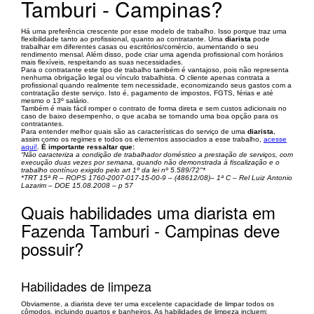
Tamburi - Campinas?
Há uma preferência crescente por esse modelo de trabalho. Isso porque traz uma
flexibilidade tanto ao profissional, quanto ao contratante. Uma
diarista
pode
trabalhar em diferentes casas ou escritórios/comércio, aumentando o seu
rendimento mensal. Além disso, pode criar uma agenda profissional com horários
mais flexíveis, respeitando as suas necessidades.
Para o contratante este tipo de trabalho também é vantajoso, pois não representa
nenhuma obrigação legal ou vínculo trabalhista. O cliente apenas contrata a
profissional quando realmente tem necessidade, economizando seus gastos com a
contratação deste serviço. Isto é, pagamento de impostos, FGTS, férias e até
mesmo o 13º salário.
Também é mais fácil romper o contrato de forma direta e sem custos adicionais no
caso de baixo desempenho, o que acaba se tornando uma boa opção para os
contratantes.
Para entender melhor quais são as características do serviço de uma
diarista
,
assim como os regimes e todos os elementos associados a esse trabalho,
acesse
aqui!
.
É importante ressaltar que:
“Não caracteriza a condição de trabalhador doméstico a prestação de serviços, com
execução duas vezes por semana, quando não demonstrada à fiscalização e o
trabalho contínuo exigido pelo art 1º da lei nº 5.589/72"*
*TRT 15ª R – ROPS 1760-2007-017-15-00-9 – (48612/08)– 1ª C – Rel Luiz Antonio
Lazarim – DOE 15.08.2008 – p 57
Quais habilidades uma diarista em
Fazenda Tamburi - Campinas deve
possuir?
Habilidades de limpeza
Obviamente, a diarista deve ter uma excelente capacidade de limpar todos os
cômodos, incluindo quartos e banheiros. As habilidades de limpeza incluem: