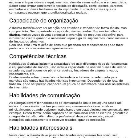
espanar e limpar móveis e equipamentos, além de varrer, esfregar e encerar pisos.
Saber como limpar corretamente tecidos de decoração, como tapetes, carpetes,
estofados e cortinas também é muito importante. É uma das coisas que os
contratantes esperam que a profissional saiba realizar.
Capacidade de organização
A diarista também deve ter atenção aos detalhes e trabalhar de forma rápida, mas
com precisão. Ser organizada e capaz de priorizar tarefas. Em seu trabalho, a
diarista
muitas vezes deverá gerenciar o inventário de produtos disponível para
informar ao cliente quando é necessário repor algo de suprimentos, como materiais
de limpeza ou alimentos.
Com isso, criar uma relação de itens que precisam ser reabastecidos pode fazer
parte de suas competências organizacionais.
Competências técnicas
Habilidades técnicas incluem a capacidade de usar diferentes tipos de ferramentas
e equipamentos de limpeza. Isso inclui a capacidade de usar máquinas de lavar e
secadoras, aspiradores de pó, enceradeiras, limpadores de carpete a vapor,
espanadores, etc.
Conhecimento sobre operações de lavanderia e tratamento adequado para
manchas são outras habilidades técnicas importantes. Dependendo do local de
trabalho, pode ser preciso conhecer um pouco de informática para usar os sistemas
de inventário;
Habilidades de comunicação
As diaristas devem ter habilidades de comunicação oral e em alguns casos até
escrita. É necessário que tais profissionais possuam estas características,
principalmente, quando estiverem trabalhando em estabelecimentos comerciais, por
exemplo. Dessa forma, serão capazes de se comunicar com os clientes, gerentes e
colegas de trabalho. Além disso, a profissional deve saber escutar, seguir
instruções cuidadosamente e escrever recados, quando necessário.
Habilidades interpessoais
Neste caso, a diarista deve possuir habilidades interpessoais tais como: ser