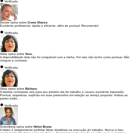
Verificada
Denise opina sobre
Crono Shares
:
Excelente profissional, rápida e eficiente, além de pontual. Recomendo!
Verificada
Silvia opina sobre
Vera
:
A disponibilidade dela não foi compatível com a minha. Por isso não tenho como pontuar. Não
cheguei a contratar.
Verificada
Silvia opina sobre
Bárbara
:
A diarista contratada veio para seu primeiro dia de trabalho e causou excelente impressão.
Pontual, respeitosa, explícita em suas pretensões em relação ao serviço proposto. Ambas as
partes estão...
Verificada
Gutemberg opina sobre
Helen Bruna
:
A Helen é simplesmente perfeita! Muito detalhista na execução do trabalho. Nunca vi meu