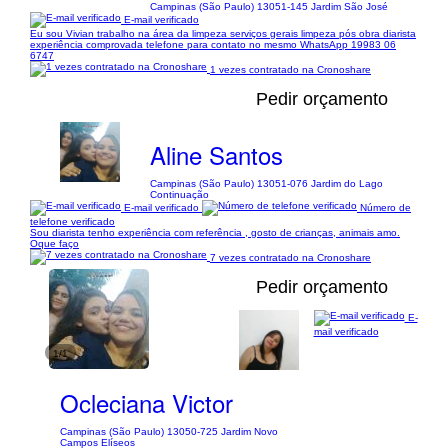
Campinas (São Paulo) 13051-145 Jardim São José
E-mail verificado
Eu sou Vivian trabalho na área da limpeza serviços gerais limpeza pós obra diarista
experiência comprovada telefone para contato no mesmo WhatsApp 19983 06
6747
1 vezes contratado na Cronoshare
Pedir orçamento
Aline Santos
Campinas (São Paulo) 13051-076 Jardim do Lago
Continuação
E-mail verificado
Número de
telefone verificado
Sou diarista tenho experiência com referência , gosto de crianças, animais amo.
Oque faço
7 vezes contratado na Cronoshare
Pedir orçamento
E-
mail verificado
1/1
Ocleciana Victor
Campinas (São Paulo) 13050-725 Jardim Novo
Campos Elíseos