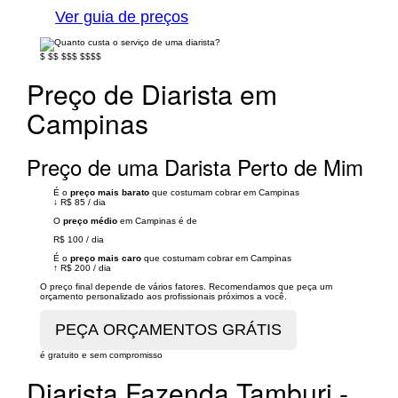
Ver guia de preços
$
$$
$$$
$$$$
Preço de Diarista em
Campinas
Preço de uma Darista Perto de Mim
É o
preço mais barato
que costumam cobrar em Campinas
↓
R$ 85
/
dia
O
preço médio
em Campinas é de
R$ 100
/
dia
É o
preço mais caro
que costumam cobrar em Campinas
↑
R$ 200
/
dia
O preço final depende de vários fatores. Recomendamos que peça um
orçamento personalizado aos profissionais próximos a você.
é gratuito e sem compromisso
Diarista Fazenda Tamburi -