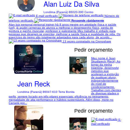
Alan Luiz Da Silva
Londrina (Paraná) 86020-390 Centro
E-mail verificado
Número de
telefone verificado
Responde rápidamente
Alan luiz personal personal trainer há 8 anos mestre em atividade física e saúde
(uel), já ajudei centenas de alunos a melhorar o desempenho físico, perda de
gordura e ganho muscular, professor e palestrante Meu trabalho é voltado para
pessoas que desejam se exercitar, melhorar a saúde física e qualidade de vida. Os
exercícios do treino são totalmente adaptados para cada aluno, de acordo...
13 vezes contratado na Cronoshare
Pedir orçamento
Meu nome é Jean
Skudlareck (Reck), Ao
longo da minha
trajetória, desenvolvi
1/2
métodos que
aceleram a evolução
de qualquer aluno,
Jean Reck
independentemente
do nível de
condicionamento.
Trabalhei com clientes
Londrina (Paraná) 86047-610 Terra Bonita
de diversas idades e
perfis, sempre focado em três pilares essenciais: eficiência no treinamento,
mentalidade de alta performance e hábitos sustentáveis. Além disso, morei no
Canadá por...
Pedir orçamento
E-
mail verificado