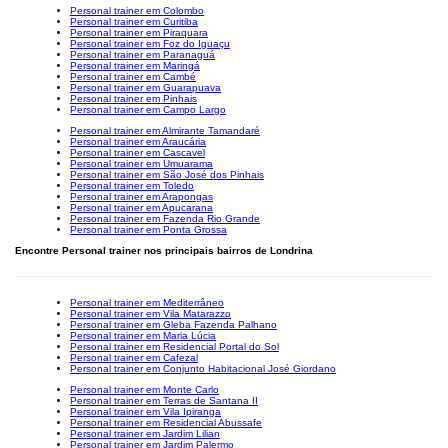
Personal trainer em Colombo
Personal trainer em Curitiba
Personal trainer em Piraquara
Personal trainer em Foz do Iguaçu
Personal trainer em Paranaguá
Personal trainer em Maringá
Personal trainer em Cambé
Personal trainer em Guarapuava
Personal trainer em Pinhais
Personal trainer em Campo Largo
Personal trainer em Almirante Tamandaré
Personal trainer em Araucária
Personal trainer em Cascavel
Personal trainer em Umuarama
Personal trainer em São José dos Pinhais
Personal trainer em Toledo
Personal trainer em Arapongas
Personal trainer em Apucarana
Personal trainer em Fazenda Rio Grande
Personal trainer em Ponta Grossa
Encontre Personal trainer nos principais bairros de Londrina
Personal trainer em Mediterrâneo
Personal trainer em Vila Matarazzo
Personal trainer em Gleba Fazenda Palhano
Personal trainer em Maria Lúcia
Personal trainer em Residencial Portal do Sol
Personal trainer em Cafezal
Personal trainer em Conjunto Habitacional José Giordano
Personal trainer em Monte Carlo
Personal trainer em Terras de Santana II
Personal trainer em Vila Ipiranga
Personal trainer em Residencial Abussafe
Personal trainer em Jardim Lilian
Personal trainer em Jardim Palermo