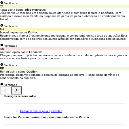
Verificada
TA
Taisa opina sobre
Júlio Henrique
:
Júlio Henrique tem sido um personal muito atencioso e com muita técnica e paciência. Tem
ajudado a mim e meu marido no propósito de perda de peso e obtenção de condicionamento
físico!
Verificada
MA
Marcelo opina sobre
Karina
:
Resumindo, a Karina é extremamente profissional e competente em sua área de atuação! Está
comprometida com os objetivos dos alunos além de ser agradável e cuidadosa com os alunos!
Verificada
AN
Anthuan opina sobre
Leonardo
:
Chegou preparado, já tinha credenciais, sabe articular o motivo do seu plano, motiva a gente a
alcançar novos limites para o corpo que tem.
Verificada
RE
Renan opina sobre
Quellen
:
Profissional bastante educada e com muito empatia ao próximo. Possui ótimo domínio de
conhecimento na sua área.
Verificada
Serviços relacionados
Personal trainer para gestantes
Encontre Personal trainer nas principais cidades de Paraná