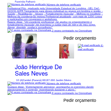
Fazenda Palhano
Número de telefone verificado
Profissional Pós - graduado pela Universidade Estadual de Londrina - UEL Cref -
022231-G/PR Treinamento para idosos individual ou grupos em londrina e região. -
Saúde; - Reabilitação; - Idosos; - Fortalecimento muscular; - Melhora no equilíbrio; -
Melhora da coordenação motora Profissional atualizado, com mais de 1200 cursos
e participaões em congressos e workshops.
Raiane disse:
"Um excelente profissional, me ajudou no emagrecimento e
fortalecimento muscular, me incentivou a cuidar mais de mim e do meu corpo.
Alegre, divertido, cordial e conselheiro!"
2 vezes contratado na Cronoshare
Pedir orçamento
E-
mail verificado
1/5
João Henrique De
Sales Neves
10 (4)
Cambé (Paraná) 86187-360 Jardim Silvino
Número de telefone verificado
Gustavo disse:
"Extremamente atencioso, acompanha os exercícios dando
direcionamento e correção, incentivando bastante o aluno."
6 vezes contratado na Cronoshare
Pedir orçamento