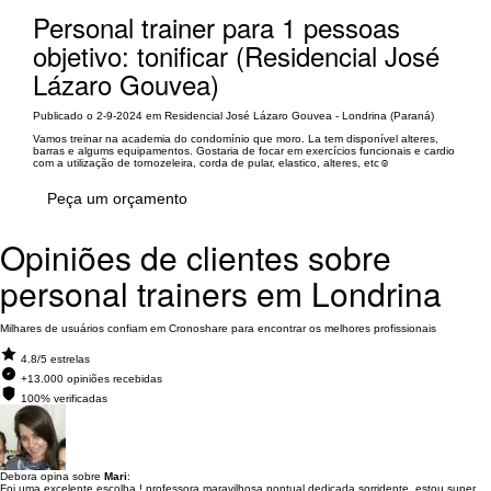
Personal trainer para 1 pessoas
objetivo: tonificar (Residencial José
Lázaro Gouvea)
Publicado o 2-9-2024 em Residencial José Lázaro Gouvea - Londrina (Paraná)
Vamos treinar na academia do condomínio que moro. La tem disponível alteres,
barras e algums equipamentos. Gostaria de focar em exercícios funcionais e cardio
com a utilização de tornozeleira, corda de pular, elastico, alteres, etc☺️
Peça um orçamento
Opiniões de clientes sobre
personal trainers em Londrina
Milhares de usuários confiam em Cronoshare para encontrar os melhores profissionais
4.8/5 estrelas
+13.000 opiniões recebidas
100% verificadas
Debora opina sobre
Mari
:
Foi uma excelente escolha ! professora maravilhosa,pontual,dedicada,sorridente, estou super