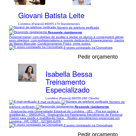
1/11
Giovani Batista Leite
Londrina (Paraná) 86065-170 Bandeirantes
Número de telefone verificado
Responde rápidamente
Personal trainer, com objetivo de auxiliar e ajudar os alunos a conseguirem atingir
seus objetivos, com profissionalismo e grande dedicação! Emagrecimento, Ganho
de Massa Muscular, Condicionamento Físico, entre outros.
6 vezes contratado na Cronoshare
Pedir orçamento
Isabella Bessa
Treinamento
Especializado
Londrina (Paraná) 86050-280 Cláudia
E-mail verificado
Número de
telefone verificado
Responde rápidamente
- Graduação pela Universidade Estadual de Londrina - UEL - Pós em saúde e
reabilitação. - UNIGUAÇU - Graduanda em Fisioterapia Atendimento de Personal
Trainer para saúde e reabilitação física. - Realizo atendimentos presenciais em
Londrina - PR. CREF - 027960-G/PR
6 vezes contratado na Cronoshare
Pedir orçamento