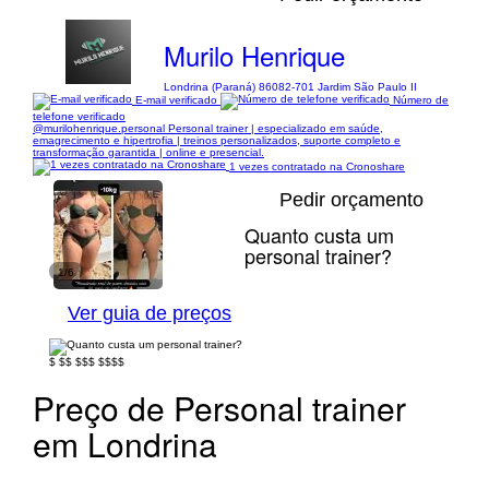
Murilo Henrique
Londrina (Paraná) 86082-701 Jardim São Paulo II
E-mail verificado
Número de
telefone verificado
@murilohenrique.personal Personal trainer | especializado em saúde,
emagrecimento e hipertrofia | treinos personalizados, suporte completo e
transformação garantida | online e presencial.
1 vezes contratado na Cronoshare
Pedir orçamento
Quanto custa um
personal trainer?
1/6
Ver guia de preços
$
$$
$$$
$$$$
Preço de Personal trainer
em Londrina