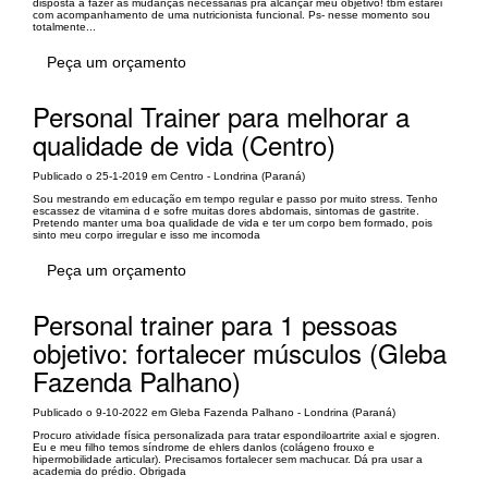
disposta a fazer as mudanças necessárias pra alcançar meu objetivo! tbm estarei
com acompanhamento de uma nutricionista funcional. Ps- nesse momento sou
totalmente...
Peça um orçamento
Personal Trainer para melhorar a
qualidade de vida (Centro)
Publicado o 25-1-2019 em Centro - Londrina (Paraná)
Sou mestrando em educação em tempo regular e passo por muito stress. Tenho
escassez de vitamina d e sofre muitas dores abdomais, sintomas de gastrite.
Pretendo manter uma boa qualidade de vida e ter um corpo bem formado, pois
sinto meu corpo irregular e isso me incomoda
Peça um orçamento
Personal trainer para 1 pessoas
objetivo: fortalecer músculos (Gleba
Fazenda Palhano)
Publicado o 9-10-2022 em Gleba Fazenda Palhano - Londrina (Paraná)
Procuro atividade física personalizada para tratar espondiloartrite axial e sjogren.
Eu e meu filho temos síndrome de ehlers danlos (colágeno frouxo e
hipermobilidade articular). Precisamos fortalecer sem machucar. Dá pra usar a
academia do prédio. Obrigada