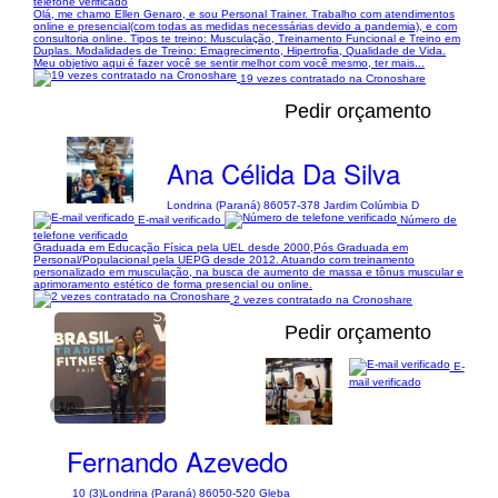
telefone verificado
Olá, me chamo Ellen Genaro, e sou Personal Trainer. Trabalho com atendimentos
online e presencial(com todas as medidas necessárias devido a pandemia), e com
consultoria online. Tipos te treino: Musculação, Treinamento Funcional e Treino em
Duplas. Modalidades de Treino: Emagrecimento, Hipertrofia, Qualidade de Vida.
Meu objetivo aqui é fazer você se sentir melhor com você mesmo, ter mais...
19 vezes contratado na Cronoshare
Pedir orçamento
Ana Célida Da Silva
Londrina (Paraná) 86057-378 Jardim Colúmbia D
E-mail verificado
Número de
telefone verificado
Graduada em Educação Física pela UEL desde 2000,Pós Graduada em
Personal/Populacional pela UEPG desde 2012. Atuando com treinamento
personalizado em musculação, na busca de aumento de massa e tônus muscular e
aprimoramento estético de forma presencial ou online.
2 vezes contratado na Cronoshare
Pedir orçamento
E-
mail verificado
1/6
Fernando Azevedo
10 (3)
Londrina (Paraná) 86050-520 Gleba