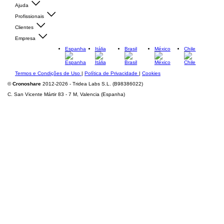
Ajuda
Profissionais
Clientes
Empresa
Espanha
Itália
Brasil
México
Chile
Termos e Condições de Uso
|
Política de Privacidade
|
Cookies
©
Cronoshare
2012-2026 - Tridea Labs S.L. (B98386022)
C. San Vicente Mártir 83 - 7 M, Valencia (Espanha)