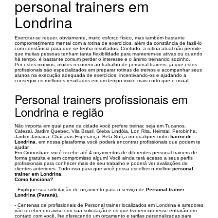
personal trainers em
Londrina
Exercitar-se requer, obviamente, muito esforço físico, mas também bastante
comprometimento mental com a rotina de exercícios, além da constância de fazê-lo
com constância para que se tenha resultados. Contudo, a rotina atual não permite
que muitas pessoas tenham tanta flexibilidade para manterem-se ativas ou quando
há tempo, é bastante comum perder o interesse e o ânimo treinando sozinho.
Por estes motivos, muitos recorrem ao trabalho de personal trainers, já que estes
profissionais são especializados em preparar rotinas de treinos e acompanhar seus
alunos na execução adequada de exercícios, incentivando-os e ajudando a
conseguir os melhores resultados em um tempo muito mais curto que o usual.
Personal trainers profissionais em
Londrina e região
Não importa em qual parte da cidade você prefere treinar, seja em Tucanos,
Cafezal, Jardim Quebec, Vila Brasil, Gleba Lindóia, Lon Rita, Heimtal, Perobinha,
Jardim Jamaica, Chácaras Esperança, Bela Suíça ou qualquer outro
bairro de
Londrina
, em nossa plataforma você poderá encontrar profissionais que podem te
ajudar.
Em Cronoshare você recebe até 4 orçamentos de diferentes personal trainers de
forma gratuita e sem compromisso algum! Você ainda terá acesso a seus perfis
profissionais para conhecer mais de seu trabalho e poderá ver avaliações de
clientes anteriores. Tudo isso para que você possa escolher o melhor
personal
trainer em Londrina
.
Como funciona?
- Explique sua solicitação de orçamento para o serviço de
Personal trainer
Londrina (Paraná)
.
- Centenas de profissionais de Personal trainer localizados em Londrina e arredores
vão receber um aviso con sua solicitação e os que tiverem interesse entrarão em
contato com você, lhe oferecendo um orçamento e tarifas personalizadas para