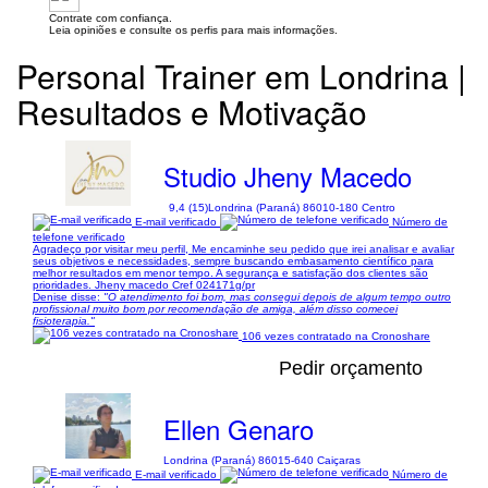
Contrate com confiança.
Leia opiniões e consulte os perfis para mais informações.
Personal Trainer em Londrina |
Resultados e Motivação
Studio Jheny Macedo
9,4 (15)
Londrina (Paraná) 86010-180 Centro
E-mail verificado
Número de
telefone verificado
Agradeço por visitar meu perfil, Me encaminhe seu pedido que irei analisar e avaliar
seus objetivos e necessidades, sempre buscando embasamento científico para
melhor resultados em menor tempo. A segurança e satisfação dos clientes são
prioridades. Jheny macedo Cref 024171g/pr
Denise disse:
"O atendimento foi bom, mas consegui depois de algum tempo outro
profissional muito bom por recomendação de amiga, além disso comecei
fisioterapia."
106 vezes contratado na Cronoshare
Pedir orçamento
Ellen Genaro
Londrina (Paraná) 86015-640 Caiçaras
E-mail verificado
Número de