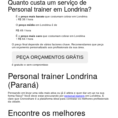
Quanto custa um serviço de
Personal trainer em Londrina?
É o
preço mais barato
que costumam cobrar em Londrina
↓
R$ 38
/
hora
O
preço médio
em Londrina é de
R$ 49
/
hora
É o
preço mais caro
que costumam cobrar em Londrina
↑
R$ 64
/
hora
O preço final depende de vários factores chave. Recomendamos que peça
um orçamento personalizado aos profissionais da sua área.
é gratuito e sem compromisso
Personal trainer Londrina
(Paraná)
Pensando em levar uma vida mais ativa ou já é atleta e quer dar um
up
na sua
forma física? Você deve estar procurando por
personal trainers
em Londrina. E
claro que Cronoshare é a plataforma ideal para contratar os melhores profissionais
da cidade.
Encontre os melhores