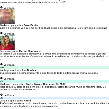
animada,essas aulas online com ela ,está sendo incrível!!!
Verificada
Gedson opina sobre
José Danilo
:
Esta é a segunda vez que me oef Feedback sobre este profissional. Ele é um bom profissional.
Verificada
Tais opina sobre
Marcio Henriques
:
O Marcio é um excelente profissional! Sempre tive dificuldades com treinos de musculação por
considerá-los entediantes. Com o Marcio isso é bem diferente, os treinos são sempre dinâmicos
e...
Verificada
WE
Wellington opina sobre
Jéssica
:
Sua paciência e acompanhamento estão fazendo toda a diferença na minha evolução!
Verificada
VA
Valdenice opina sobre
Carlos Moacir Bitencourt De Mello
:
Hoje será meu terceiro dia com ele. Por enquanto, estou gostando muito do trabalho dele. Se
continuar assim, está excelente.
Verificada
JG
Janaina opina sobre
André
:
Profissional excelente, muito atencioso e com muito conhecimento, explica os exercícios além da
execução, como também a dinâmica do movimento.