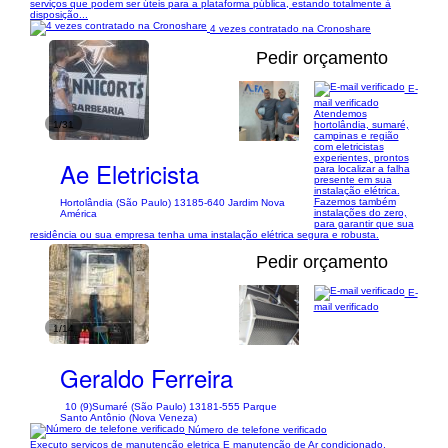
serviços que podem ser úteis para a plataforma pública, estando totalmente à
disposição...
4 vezes contratado na Cronoshare
Pedir orçamento
E-
mail verificado
Atendemos
1/31
hortolândia, sumaré,
campinas e região
com eletricistas
experientes, prontos
Ae Eletricista
para localizar a falha
presente em sua
instalação elétrica.
Fazemos também
Hortolândia (São Paulo) 13185-640 Jardim Nova
instalações do zero,
América
para garantir que sua
residência ou sua empresa tenha uma instalação elétrica segura e robusta.
Pedir orçamento
E-
mail verificado
1/14
Geraldo Ferreira
10 (9)
Sumaré (São Paulo) 13181-555 Parque
Santo Antônio (Nova Veneza)
Número de telefone verificado
Executo serviços de manutenção eletrica E manutenção de Ar condicionado,