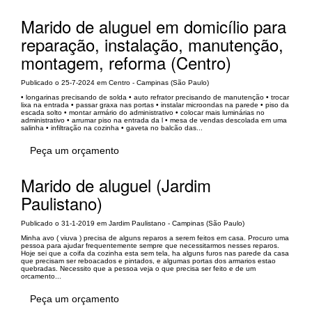
Marido de aluguel em domicílio para
reparação, instalação, manutenção,
montagem, reforma (Centro)
Publicado o 25-7-2024 em Centro - Campinas (São Paulo)
• longarinas precisando de solda • auto refrator precisando de manutenção • trocar
lixa na entrada • passar graxa nas portas • instalar microondas na parede • piso da
escada solto • montar armário do administrativo • colocar mais luminárias no
administrativo • arrumar piso na entrada da l • mesa de vendas descolada em uma
salinha • infiltração na cozinha • gaveta no balcão das...
Peça um orçamento
Marido de aluguel (Jardim
Paulistano)
Publicado o 31-1-2019 em Jardim Paulistano - Campinas (São Paulo)
Minha avo ( viuva ) precisa de alguns reparos a serem feitos em casa. Procuro uma
pessoa para ajudar frequentemente sempre que necessitarmos nesses reparos.
Hoje sei que a coifa da cozinha esta sem tela, ha alguns furos nas parede da casa
que precisam ser reboacados e pintados, e algumas portas dos armarios estao
quebradas. Necessito que a pessoa veja o que precisa ser feito e de um
orcamento...
Peça um orçamento