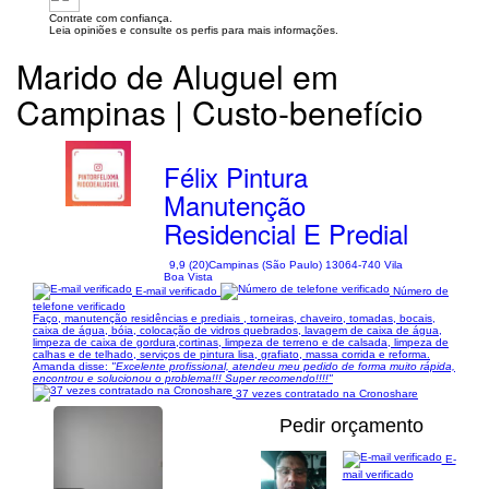
Contrate com confiança.
Leia opiniões e consulte os perfis para mais informações.
Marido de Aluguel em
Campinas | Custo-benefício
Félix Pintura
Manutenção
Residencial E Predial
9,9 (20)
Campinas (São Paulo) 13064-740 Vila
Boa Vista
E-mail verificado
Número de
telefone verificado
Faço, manutenção residências e prediais , torneiras, chaveiro, tomadas, bocais,
caixa de água, bóia, colocação de vidros quebrados, lavagem de caixa de água,
limpeza de caixa de gordura,cortinas, limpeza de terreno e de calsada, limpeza de
calhas e de telhado, serviços de pintura lisa, grafiato, massa corrida e reforma.
Amanda disse:
"Excelente profissional, atendeu meu pedido de forma muito rápida,
encontrou e solucionou o problema!!! Super recomendo!!!!"
37 vezes contratado na Cronoshare
Pedir orçamento
E-
mail verificado