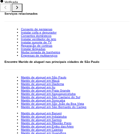
Verificada
Serviços relacionados
Conserto de persianas
Instalar coifa e depurador
Consertos domésticos
Instalar ventilador de teto
Instalar suporte de TV
Reparação de cortinas
Instalar lâmpadas
Mudar tomada de banheiros
Empresas de multiserviços
Encontre Marido de aluguel nas principais cidades de São Paulo
Marido de aluguel em São Paulo
Marido de aluguel em Mauá
Marido de aluguel em Diadema
Marido de aluguel em Itu
Marido de aluguel em Praia Grande
Marido de aluguel em Itaquaquecetuba
Marido de aluguel em São Caetano do Sul
Marido de aluguel em Sorocaba
Marido de aluguel em São João da Boa Vista
Marido de aluguel em São Bernardo do Campo
Marido de aluguel em Barueri
Marido de aluguel em Indaiatuba
Marido de aluguel em Santos
Marido de aluguel em Ribeirão Preto
Marido de aluguel em Embu das Artes
Marido de aluguel em Caieiras
Marido de aluguel em Guarulhos