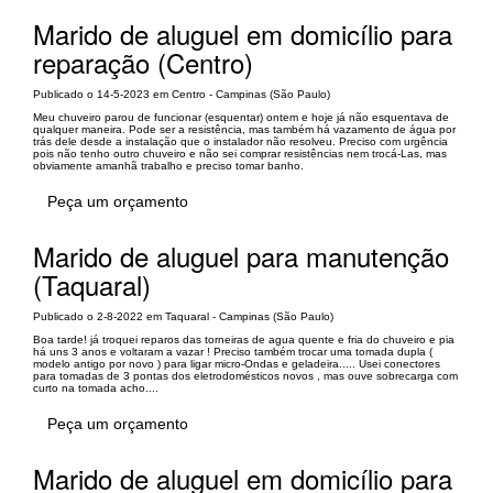
Marido de aluguel em domicílio para
reparação (Centro)
Publicado o 14-5-2023 em Centro - Campinas (São Paulo)
Meu chuveiro parou de funcionar (esquentar) ontem e hoje já não esquentava de
qualquer maneira. Pode ser a resistência, mas também há vazamento de água por
trás dele desde a instalação que o instalador não resolveu. Preciso com urgência
pois não tenho outro chuveiro e não sei comprar resistências nem trocá-Las, mas
obviamente amanhã trabalho e preciso tomar banho.
Peça um orçamento
Marido de aluguel para manutenção
(Taquaral)
Publicado o 2-8-2022 em Taquaral - Campinas (São Paulo)
Boa tarde! já troquei reparos das torneiras de agua quente e fria do chuveiro e pia
há uns 3 anos e voltaram a vazar ! Preciso também trocar uma tomada dupla (
modelo antigo por novo ) para ligar micro-Ondas e geladeira..... Usei conectores
para tomadas de 3 pontas dos eletrodomésticos novos , mas ouve sobrecarga com
curto na tomada acho....
Peça um orçamento
Marido de aluguel em domicílio para