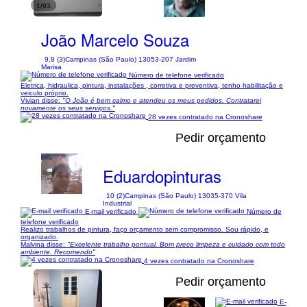
1/93
João Marcelo Souza
9,8 (3)
Campinas (São Paulo) 13053-207 Jardim
Marisa
Número de telefone verificado
Eletrica, hidraulica, pintura, instalações , corretiva e preventiva, tenho habilitação e
veiculo próprio.
Vivian disse:
"O João é bem calmo e atendeu os meus pedidos. Contratarei
novamente os seus serviços."
28 vezes contratado na Cronoshare
Pedir orçamento
Eduardopinturas
10 (2)
Campinas (São Paulo) 13035-370 Vila
Industrial
E-mail verificado
Número de
telefone verificado
Realizo trabalhos de pintura, faço orçamento sem compromisso. Sou rápido, e
organizado.
Malvina disse:
"Excelente trabalho pontual. Bom preco limpeza e cuidado com todo
ambiente. Recomendo"
4 vezes contratado na Cronoshare
Pedir orçamento
E-