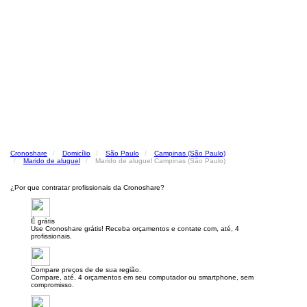
Cronoshare
Domicílio
São Paulo
Campinas (São Paulo)
Marido de aluguel
Marido de aluguel Campinas (São Paulo)
¿Por que contratar profissionais da Cronoshare?
É grátis
Use Cronoshare grátis! Receba orçamentos e contate com, até, 4
profissionais.
Compare preços de de sua região.
Compare, até, 4 orçamentos em seu computador ou smartphone, sem
compromisso.