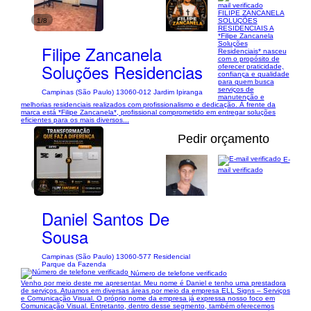
mail verificado
FILIPE ZANCANELA
1/8
SOLUÇÕES
RESIDENCIAIS A
*Filipe Zancanela
Soluções
Filipe Zancanela
Residenciais* nasceu
com o propósito de
Soluções Residencias
oferecer praticidade,
confiança e qualidade
para quem busca
serviços de
Campinas (São Paulo) 13060-012 Jardim Ipiranga
manutenção e
melhorias residenciais realizados com profissionalismo e dedicação. À frente da
marca está *Filipe Zancanela*, profissional comprometido em entregar soluções
eficientes para os mais diversos...
Pedir orçamento
E-
mail verificado
1/11
Daniel Santos De
Sousa
Campinas (São Paulo) 13060-577 Residencial
Parque da Fazenda
Número de telefone verificado
Venho por meio deste me apresentar. Meu nome é Daniel e tenho uma prestadora
de serviços. Atuamos em diversas áreas por meio da empresa ELL Signs – Serviços
e Comunicação Visual. O próprio nome da empresa já expressa nosso foco em
Comunicação Visual. Entretanto, dentro desse segmento, também oferecemos