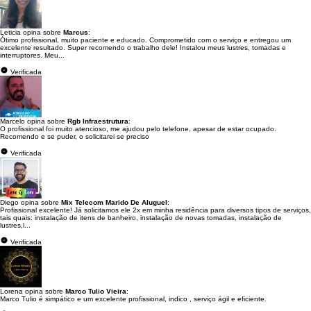
Leticia opina sobre
Marcus
:
Ótimo profissional, muito paciente e educado. Comprometido com o serviço e entregou um
excelente resultado. Super recomendo o trabalho dele! Instalou meus lustres, tomadas e
interruptores. Meu...
Verificada
Marcelo opina sobre
Rgb Infraestrutura
:
O profissional foi muito atencioso, me ajudou pelo telefone, apesar de estar ocupado.
Recomendo e se puder, o solicitarei se preciso
Verificada
Diego opina sobre
Mix Telecom Marido De Aluguel
:
Profissional excelente! Já solicitamos ele 2x em minha residência para diversos tipos de serviços,
tais quais: instalação de itens de banheiro, instalação de novas tomadas, instalação de
lustres,l...
Verificada
Lorena opina sobre
Marco Tulio Vieira
:
Marco Tulio é simpático e um excelente profissional, indico , serviço ágil e eficiente.