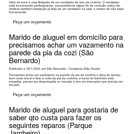
Valor da hora é uma lâmpada de um ventilador de teto da cozinha. O ventilador
está funcionando perfeitamente, provavelmente algum fio de conexão soltou-Se.
Verificar também instalação já feita de um ventilador na sala, o motivo de não estar
funcionando
Peça um orçamento
Marido de aluguel em domicílio para
precisamos achar um vazamento na
parede da pia da cozi (São
Bernardo)
Publicado o 28-7-2021 em São Bernardo - Campinas (São Paulo)
Precisamos achar um vazamento na parede da pia da cozinha e área de serviço
bem como trocar e fixar a coifa da pia da cozinha; a bacia do banheiro está
entupida, precisa ser desentupida ou trocada e tem um interruptor que precisa ser
trocado.
Peça um orçamento
Marido de aluguel para gostaria de
saber qto custa para fazer os
seguintes reparos (Parque
Jambeiro)