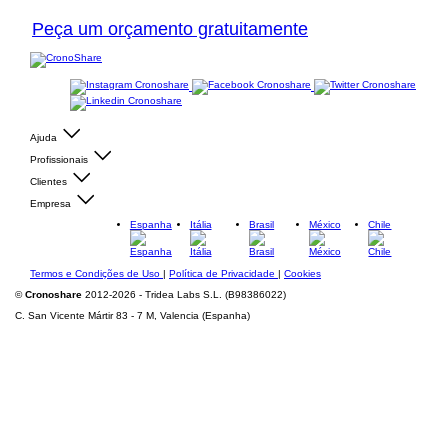
Peça um orçamento gratuitamente
Ajuda
Profissionais
Clientes
Empresa
Espanha
Itália
Brasil
México
Chile
Termos e Condições de Uso
|
Política de Privacidade
|
Cookies
©
Cronoshare
2012-2026 - Tridea Labs S.L. (B98386022)
C. San Vicente Mártir 83 - 7 M, Valencia (Espanha)