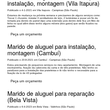
instalação, montagem (Vila Itapura)
Publicado o 4-1-2021 em Vila Itapura - Campinas (São Paulo)
Estamos de mudança na próxima semana e precisamos de alguns serviços como:
Trocar 1 chuveiro, instalar 3 ventiladores de teto, 2 luminárias e puxar um fio da
tomada pra dentro do painel (tipo uma extensão pois dentro dele fica um filtro de
linha no qual além disso tenho alguns móveis (dos gatos) que serão ficados na
parede.
Peça um orçamento
Marido de aluguel para instalação,
montagem (Cambuí)
Publicado o 20-8-2021 em Cambuí - Campinas (São Paulo)
Estou precisando de pequenos serviços no meu apartamento. Montagem de uma
escrivaninha, fixação da cabeceira da cama e de três prateleiras. Não tenho os
parafusos para a instalação das prateleiras e tb não tenho o necessário para a
fixação da tv de 43 polegadas
Peça um orçamento
Marido de aluguel para reparação
(Bela Vista)
Publicado o 6-4-2023 em Bela Vista - Valinhos (São Paulo)