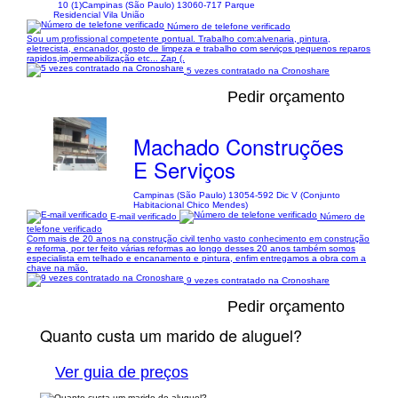
10 (1)
Campinas (São Paulo) 13060-717 Parque
Residencial Vila União
Número de telefone verificado
Sou um profissional competente pontual. Trabalho com:alvenaria, pintura,
eletrecista, encanador, gosto de limpeza e trabalho com serviços pequenos reparos
rapidos,impermeabilização etc... Zap (.
5 vezes contratado na Cronoshare
Pedir orçamento
Machado Construções
E Serviços
Campinas (São Paulo) 13054-592 Dic V (Conjunto
Habitacional Chico Mendes)
E-mail verificado
Número de
telefone verificado
Com mais de 20 anos na construção civil tenho vasto conhecimento em construção
e reforma, por ter feito várias reformas ao longo desses 20 anos também somos
especialista em telhado e encanamento e pintura, enfim entregamos a obra com a
chave na mão.
9 vezes contratado na Cronoshare
Pedir orçamento
Quanto custa um marido de aluguel?
Ver guia de preços