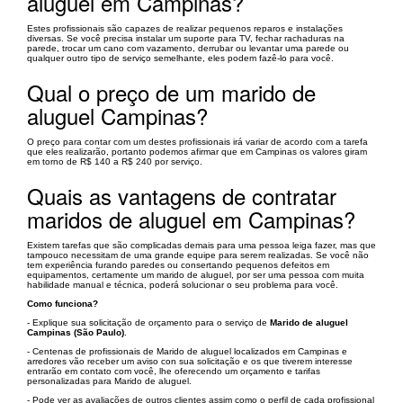
aluguel em Campinas?
Estes profissionais são capazes de realizar pequenos reparos e instalações
diversas. Se você precisa instalar um suporte para TV, fechar rachaduras na
parede, trocar um cano com vazamento, derrubar ou levantar uma parede ou
qualquer outro tipo de serviço semelhante, eles podem fazê-lo para você.
Qual o preço de um marido de
aluguel Campinas?
O preço para contar com um destes profissionais irá variar de acordo com a tarefa
que eles realizarão, portanto podemos afirmar que em Campinas os valores giram
em torno de R$ 140 a R$ 240 por serviço.
Quais as vantagens de contratar
maridos de aluguel em Campinas?
Existem tarefas que são complicadas demais para uma pessoa leiga fazer, mas que
tampouco necessitam de uma grande equipe para serem realizadas. Se você não
tem experiência furando paredes ou consertando pequenos defeitos em
equipamentos, certamente um marido de aluguel, por ser uma pessoa com muita
habilidade manual e técnica, poderá solucionar o seu problema para você.
Como funciona?
- Explique sua solicitação de orçamento para o serviço de
Marido de aluguel
Campinas (São Paulo)
.
- Centenas de profissionais de Marido de aluguel localizados em Campinas e
arredores vão receber um aviso con sua solicitação e os que tiverem interesse
entrarão em contato com você, lhe oferecendo um orçamento e tarifas
personalizadas para Marido de aluguel.
- Pode ver as avaliações de outros clientes assim como o perfil de cada profissional