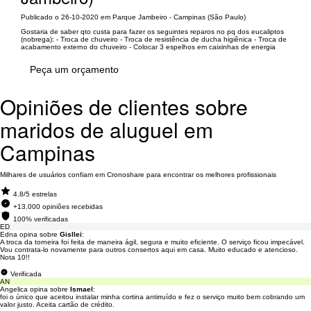
Publicado o 26-10-2020 em Parque Jambeiro - Campinas (São Paulo)
Gostaria de saber qto custa para fazer os seguintes reparos no pq dos eucaliptos
(nobrega): - Troca de chuveiro - Troca de resistência de ducha higiênica - Troca de
acabamento externo do chuveiro - Colocar 3 espelhos em caixinhas de energia
Peça um orçamento
Opiniões de clientes sobre
maridos de aluguel em
Campinas
Milhares de usuários confiam em Cronoshare para encontrar os melhores profissionais
4.8/5 estrelas
+13.000 opiniões recebidas
100% verificadas
ED
Edna opina sobre
Gisllei
:
A troca da torneira foi feita de maneira ágil, segura e muito eficiente. O serviço ficou impecável.
Vou contrata-lo novamente para outros consertos aqui em casa. Muito educado e atencioso.
Nota 10!!
Verificada
AN
Angelica opina sobre
Ismael
:
foi o único que aceitou instalar minha cortina antirruído e fez o serviço muito bem cobrando um
valor justo. Aceita cartão de crédito.