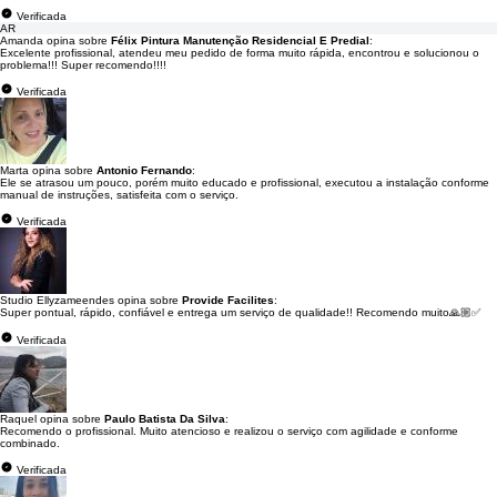
Verificada
AR
Amanda opina sobre
Félix Pintura Manutenção Residencial E Predial
:
Excelente profissional, atendeu meu pedido de forma muito rápida, encontrou e solucionou o
problema!!! Super recomendo!!!!
Verificada
Marta opina sobre
Antonio Fernando
:
Ele se atrasou um pouco, porém muito educado e profissional, executou a instalação conforme
manual de instruções, satisfeita com o serviço.
Verificada
Studio Ellyzameendes opina sobre
Provide Facilites
:
Super pontual, rápido, confiável e entrega um serviço de qualidade!! Recomendo muito🙏🏼✅
Verificada
Raquel opina sobre
Paulo Batista Da Silva
:
Recomendo o profissional. Muito atencioso e realizou o serviço com agilidade e conforme
combinado.
Verificada