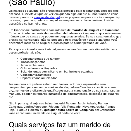
(São Paulo)
Os maridos de aluguel são profissionais perfeitos para realizar pequenos reparos
em casa. É inevitável que de vez em quando algo quebre ou não funcione como
deveria, porém os
maridos de aluguel
estão preparados para concluir qualquer tipo
de serviço: pregar quadros ou espelhos em paredes, colocar cortinas, instalar
acessórios no banheiro, etc.
Em Cronoshare colaboramos com milhares de
maridos de aluguel em Campinas
.
Em uma cidade com mais de um milhão de habitantes é esperado que existam um
número alto de casas que podem ter pequenas avarias. Se sua casa tem algo que
precisa ser consertado, não se preocupe pois através de nossa plataforma você
encontrará maridos de aluguel a postos para te ajudar pertinho de você.
Para que você tenha uma ideia, algumas das tarefas que mais são solicitadas a
esses profissionais são:
Consertar portas que rangem
Trocas maçanetas
Tapar rachaduras
Colocar luzes ou lâmpadas
Selar de juntas com silicone em banheiros e cozinhas
Consertar vazamentos
Reparar chãos ou telhados
Ter sua casa em perfeito estado não foi tão fácil: peça orçamentos sem
compromisso para encontrar maridos de aluguel em Campinas e você receberá
orçamentos de profissionais qualificados para a manutenção de sua casa: tarefas
manuais, pequenos reparos, instalação de equipamentos, colocação de quadros,
etc.
Não importa qual seja seu bairro: Imperial Parque, Jardim Atibaia, Parque
Campinas, Jardim Aeroporto, Friburgo, Vila Penteado, Nova Aparecida, Parque
Itajaí, Parque Floresta ou
qualquer outro bairro de Campinas
em Cronoshare
você encontrará um marido de aluguel perto de você.
Quais serviços faz um marido de