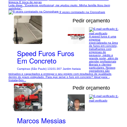
limpeza E troca de peças
Leila disse:
"Excelente profissional, me ajudou muito. Minha família ficou bem
satisfeita!"
9 vezes contratado na Cronoshare
Pedir orçamento
E-
mail verificado
A speed furos é uma
1/93
empresa
especializada na área
de furos em concreto,
trabalhamos com
Speed Furos Furos
empresas de
pequeno, médio e
Em Concreto
grande porte, além de
atender profissionais
liberais e clientes
particulares. Nossos
Campinas (São Paulo) 13101-307 Jardim Itatiaia
operadores são
treinados e capacitados a entregar o seu projeto com resultados de qualidade,
dentro do prazo estipulado. Para que serve o furo em concreto? Ideal para: -
Instalações...
Pedir orçamento
E-
mail verificado
1/4
Marcos Messias