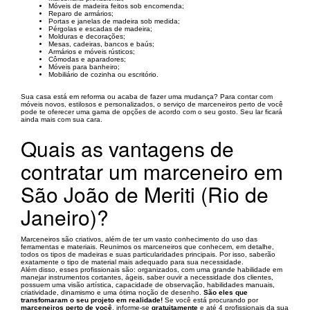
Móveis de madeira feitos sob encomenda;
Reparo de armários;
Portas e janelas de madeira sob medida;
Pérgolas e escadas de madeira;
Molduras e decorações;
Mesas, cadeiras, bancos e baús;
Armários e móveis rústicos;
Cômodas e aparadores;
Móveis para banheiro;
Mobiliário de cozinha ou escritório.
Sua casa está em reforma ou acaba de fazer uma mudança? Para contar com
móveis novos, estilosos e personalizados, o serviço de marceneiros perto de você
pode te oferecer uma gama de opções de acordo com o seu gosto. Seu lar ficará
ainda mais com sua cara.
Quais as vantagens de
contratar um marceneiro em
São João de Meriti (Rio de
Janeiro)?
Marceneiros são criativos, além de ter um vasto conhecimento do uso das
ferramentas e materiais. Reunimos os marceneiros que conhecem, em detalhe,
todos os tipos de madeiras e suas particularidades principais. Por isso, saberão
exatamente o tipo de material mais adequado para sua necessidade.
Além disso, esses profissionais são: organizados, com uma grande habilidade em
manejar instrumentos cortantes, ágeis, saber ouvir a necessidade dos clientes,
possuem uma visão artística, capacidade de observação, habilidades manuais,
criatividade, dinamismo e uma ótima noção de desenho.
São eles que
transfomaram o seu projeto em realidade!
Se você está procurando por
marceneiros perto de você
, informe-se
gratuitamente
e até 4 profissionais da sua