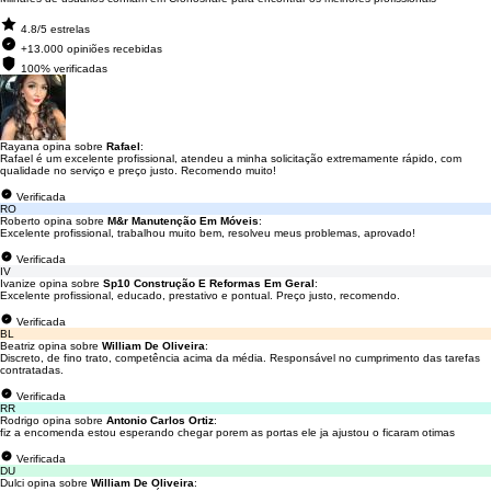
4.8/5 estrelas
+13.000 opiniões recebidas
100% verificadas
Rayana opina sobre
Rafael
:
Rafael é um excelente profissional, atendeu a minha solicitação extremamente rápido, com
qualidade no serviço e preço justo. Recomendo muito!
Verificada
RO
Roberto opina sobre
M&r Manutenção Em Móveis
:
Excelente profissional, trabalhou muito bem, resolveu meus problemas, aprovado!
Verificada
IV
Ivanize opina sobre
Sp10 Construção E Reformas Em Geral
:
Excelente profissional, educado, prestativo e pontual. Preço justo, recomendo.
Verificada
BL
Beatriz opina sobre
William De Oliveira
:
Discreto, de fino trato, competência acima da média. Responsável no cumprimento das tarefas
contratadas.
Verificada
RR
Rodrigo opina sobre
Antonio Carlos Ortiz
:
fiz a encomenda estou esperando chegar porem as portas ele ja ajustou o ficaram otimas
Verificada
DU
Dulci opina sobre
William De Oliveira
: