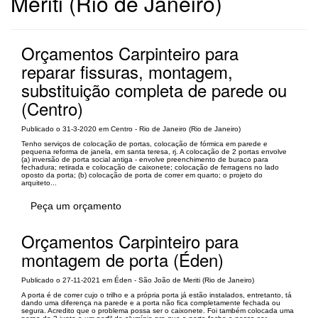
Meriti (Rio de Janeiro)
Orçamentos Carpinteiro para
reparar fissuras, montagem,
substituição completa de parede ou
(Centro)
Publicado o 31-3-2020 em Centro - Rio de Janeiro (Rio de Janeiro)
Tenho serviços de colocação de portas, colocação de fórmica em parede e
pequena reforma de janela, em santa teresa, rj. A colocação de 2 portas envolve
(a) inversão de porta social antiga - envolve preenchimento de buraco para
fechadura; retirada e colocação de caixonete; colocação de ferragens no lado
oposto da porta; (b) colocação de porta de correr em quarto; o projeto do
arquiteto...
Peça um orçamento
Orçamentos Carpinteiro para
montagem de porta (Éden)
Publicado o 27-11-2021 em Éden - São João de Meriti (Rio de Janeiro)
A porta é de correr cujo o trilho e a própria porta já estão instalados, entretanto, tá
dando uma diferença na parede e a porta não fica completamente fechada ou
segura. Acredito que o problema possa ser o caixonete. Foi também colocada uma