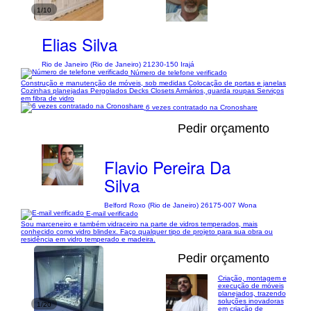
1/10
Elias Silva
Rio de Janeiro (Rio de Janeiro) 21230-150 Irajá
Número de telefone verificado
Construção e manutenção de móveis, sob medidas Colocação de portas e janelas
Cozinhas planejadas Pergolados Decks Closets Armários, guarda roupas Serviços
em fibra de vidro
6 vezes contratado na Cronoshare
Pedir orçamento
Flavio Pereira Da
Silva
Belford Roxo (Rio de Janeiro) 26175-007 Wona
E-mail verificado
Sou marceneiro e também vidraceiro na parte de vidros temperados, mais
conhecido como vidro blindex. Faço qualquer tipo de projeto para sua obra ou
residência em vidro temperado e madeira.
Pedir orçamento
Criação, montagem e
execução de móveis
planejados, trazendo
soluções inovadoras
1/20
em criação de