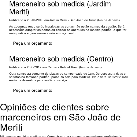
Marceneiro sob medida (Jardim
Meriti)
Publicado o 23-10-2018 em Jardim Meriti - São João de Meriti (Rio de Janeiro)
As aberturas onde serão instaladas as portas não estão na medida padrão. Será
necessário adaptar as portas ou colocar as aberturas na medida padrão, o que for
mais prático e gere menos custo ao orçamento.
Peça um orçamento
Marceneiro sob medida (Centro)
Publicado o 28-3-2019 em Centro - Belford Roxo (Rio de Janeiro)
Obra composta somente de placas de compensado de 1cm. De espessura ripas e
sarrafos no tamanho padrão, parafuso cola para madeira, lixa e tinta, se tiver e-mail
envio os desenhos para avaliar o serviço.
Peça um orçamento
Opiniões de clientes sobre
marceneiros em São João de
Meriti
Milhares de usuários confiam em Cronoshare para encontrar os melhores profissionais