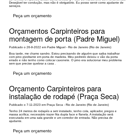
Desejável ter condução, mas não é obrigatório. Eu posso servir como ajudante de
serviços.
Peça um orçamento
Orçamentos Carpinteiros para
montagem de porta (Padre Miguel)
Publicado o 26-9-2022 em Padre Miguel - Rio de Janeiro (Rio de Janeiro)
Boa tarde, me chamo sandro. Estou precisando de alguém que saiba trabalhar
com pino pivoltante em porta de madeira. Meu pedreiro deixou o vão da porta
errado e não tenho como colocar caxonete. O pino era solucionar meu problema
sem que precise quebrar a casa .
Peça um orçamento
Orçamento Carpinteiros para
instalação de rodapé (Praça Seca)
Publicado o 7-11-2023 em Praça Seca - Rio de Janeiro (Rio de Janeiro)
Tenho 24 metros de rodapés a setr instalado, tenho cola, aplicador, pregos e
massa acrílica; necessário trazer fita dupla face e flanela. A instalação será
executada em uma sala grande e um corredor de entrada. Não precisa de
ajudante.
Peça um orçamento