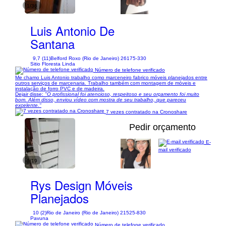
1/36
Luis Antonio De
Santana
9,7 (11)
Belford Roxo (Rio de Janeiro) 26175-330
Sitio Floresta Linda
Número de telefone verificado
Me chamo Luis Antonio trabalho como marceneiro fabrico móveis planejados entre
outros serviços de marcenaria. Trabalho também com montagem de móveis e
instalação de forro PVC e de madeira.
Dejair disse:
"O profissional foi atencioso, respeitoso e seu orçamento foi muito
bom. Além disso, enviou vídeo com mostra de seu trabalho, que pareceu
excelente."
7 vezes contratado na Cronoshare
Pedir orçamento
E-
mail verificado
1/19
Rys Design Móveis
Planejados
10 (2)
Rio de Janeiro (Rio de Janeiro) 21525-830
Pavuna
Número de telefone verificado