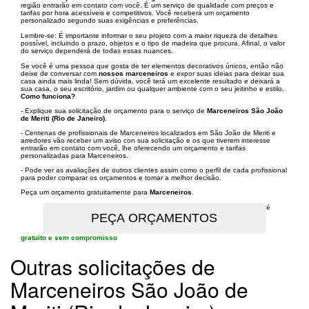
região entrarão em contato com você. É um serviço de qualidade com preços e
tarifas por hora acessíveis e competitivos. Você receberá um orçamento
personalizado segundo suas exigências e preferências.
Lembre-se: É importante informar o seu projeto com a maior riqueza de detalhes
possível, incluindo o prazo, objetos e o tipo de madeira que procura. Afinal, o valor
do serviço dependerá de todas essas nuances.
Se você é uma pessoa que gosta de ter elementos decorativos únicos, então não
deixe de conversar com
nossos marceneiros
e expor suas ideias para deixar sua
casa ainda mais linda! Sem dúvida, você terá um excelente resultado e deixará a
sua casa, o seu escritório, jardim ou qualquer ambiente com o seu jeitinho e estilo.
Como funciona?
- Explique sua solicitação de orçamento para o serviço de
Marceneiros São João
de Meriti (Rio de Janeiro)
.
- Centenas de profissionais de Marceneiros localizados em São João de Meriti e
arredores vão receber um aviso con sua solicitação e os que tiverem interesse
entrarão em contato com você, lhe oferecendo um orçamento e tarifas
personalizadas para Marceneiros.
- Pode ver as avaliações de outros clientes assim como o perfil de cada profissional
para poder comparar os orçamentos e tomar a melhor decisão.
Peça um orçamento gratuitamente para
Marceneiros
.
é
gratuito e sem compromisso
Outras solicitações de
Marceneiros São João de