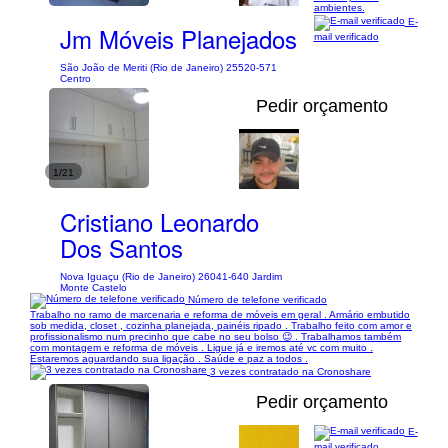
ambientes.
E-
Jm Móveis Planejados
mail verificado
São João de Meriti (Rio de Janeiro) 25520-571
Centro
Pedir orçamento
1/21
Cristiano Leonardo
Dos Santos
Nova Iguaçu (Rio de Janeiro) 26041-640 Jardim
Monte Castelo
Número de telefone verificado
Trabalho no ramo de marcenaria e reforma de móveis em geral . Armário embutido
sob medida, closet , cozinha planejada, painéis ripado . Trabalho feito com amor e
profissionalismo num precinho que cabe no seu bolso 😉 . Trabalhamos também
com montagem e reforma de móveis . Ligue já e iremos até vc com muito .
Estaremos aguardando sua ligação . Saúde e paz a todos .
3 vezes contratado na Cronoshare
Pedir orçamento
E-
mail verificado