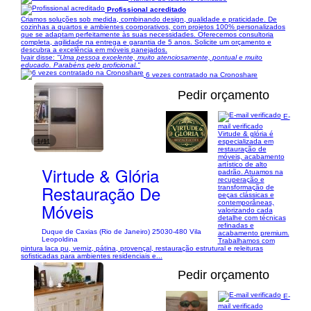
Profissional acreditado
Criamos soluções sob medida, combinando design, qualidade e praticidade. De
cozinhas a quartos e ambientes coorporativos, com projetos 100% personalizados
que se adaptam perfeitamente às suas necessidades. Oferecemos consultoria
completa, agilidade na entrega e garantia de 5 anos. Solicite um orçamento e
descubra a excelência em móveis panejados.
Ivair disse:
"Uma pessoa excelente, muito atenciosamente, pontual e muito
educado. Parabéns pelo proficional."
6 vezes contratado na Cronoshare
Pedir orçamento
E-
mail verificado
Virtude & glória é
1/11
especializada em
restauração de
móveis, acabamento
artístico de alto
Virtude & Glória
padrão. Atuamos na
recuperação e
Restauração De
transformação de
peças clássicas e
contemporâneas,
Móveis
valorizando cada
detalhe com técnicas
refinadas e
Duque de Caxias (Rio de Janeiro) 25030-480 Vila
acabamento premium.
Leopoldina
Trabalhamos com
pintura laca pu, verniz, pátina, provençal, restauração estrutural e releituras
sofisticadas para ambientes residenciais e...
Pedir orçamento
E-
mail verificado