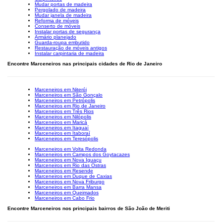
Mudar portas de madeira
Pergolado de madeira
Mudar janela de madeira
Reforma de móveis
Conserto de móveis
Instalar portas de segurança
Armário planejado
Guarda-roupa embutido
Restauração de móveis antigos
Instalar carpintaria de madeira
Encontre Marceneiros nas principais cidades de Rio de Janeiro
Marceneiros em Niterói
Marceneiros em São Gonçalo
Marceneiros em Petrópolis
Marceneiros em Rio de Janeiro
Marceneiros em Três Rios
Marceneiros em Nilópolis
Marceneiros em Maricá
Marceneiros em Itaguaí
Marceneiros em Itaboraí
Marceneiros em Teresópolis
Marceneiros em Volta Redonda
Marceneiros em Campos dos Goytacazes
Marceneiros em Nova Iguaçu
Marceneiros em Rio das Ostras
Marceneiros em Resende
Marceneiros em Duque de Caxias
Marceneiros em Nova Friburgo
Marceneiros em Barra Mansa
Marceneiros em Queimados
Marceneiros em Cabo Frio
Encontre Marceneiros nos principais bairros de São João de Meriti