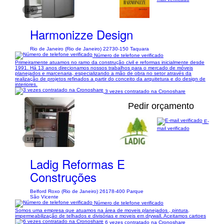
1/6
Harmonizze Design
Rio de Janeiro (Rio de Janeiro) 22730-150 Taquara
Número de telefone verificado
Primeiramente atuamos no ramo da construção civil e reformas inicialmente desde
1991. Há 13 anos direcionamos nossos trabalhos para o mercado de móveis
planejados e marcenaria, especializando a mão de obra no setor através da
realização de projetos refinados a partir do conceito da arquitetura e do design de
interiores.
3 vezes contratado na Cronoshare
Pedir orçamento
E-
mail verificado
1/13
Ladig Reformas E
Construções
Belford Roxo (Rio de Janeiro) 26178-400 Parque
São Vicente
Número de telefone verificado
Somos uma empresa que atuamos na área de moveis planejados , pintura,
impermeabilização de telhados e divisórias e moveis em drywall. Aceitamos cartoes
6 vezes contratado na Cronoshare