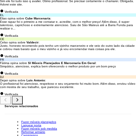
Sim ele foi tudo isso q avaliei. Ótimo profissional. Se precisar certamente o chamarei. Obrigada.
Adorei este site.
Verificada
EL
Elias opina sobre
Cube Marcenaria
:
Esse rapaz foi o primeiro a me contatar e, acredite, com o melhor preço! Além disso, é super
talentoso, caprichoso e extremamente atencioso. Saiu de São Mateus até a Barra Funda para
realizar o...
Verificada
CE
Celso opina sobre
Valdecir
:
Justo, honesto recomendo pois tenho um vizinho marceneiro e ele veio do outro lado da cidade
e cobrou mais barato que o meu vizinho e já vou encomendar mais coisas pra ele.
Verificada
FR
Fátima opina sobre
Sl Móveis Planejados E Marcenaria Em Geral
:
Simpático, atencioso, explica bem oferecendo o melhor produto por um bom preço
Verificada
DJ
Dejair opina sobre
Luis Antonio
:
O profissional foi atencioso, respeitoso e seu orçamento foi muito bom. Além disso, enviou vídeo
com mostra de seu trabalho, que pareceu excelente.
Verificada
Serviços relacionados
Fazer móveis planejados
Laquear porta
Fazer móveis sob medida
Reformar armário
Carpinteiros