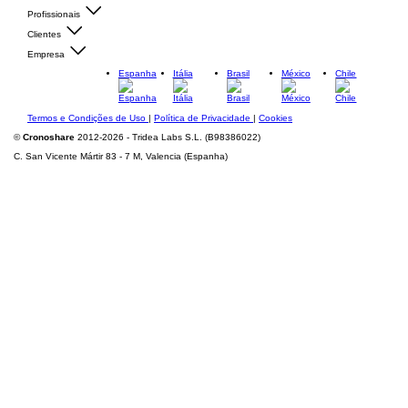
Profissionais
Clientes
Empresa
Espanha
Itália
Brasil
México
Chile
Termos e Condições de Uso
|
Política de Privacidade
|
Cookies
©
Cronoshare
2012-2026 - Tridea Labs S.L. (B98386022)
C. San Vicente Mártir 83 - 7 M, Valencia (Espanha)