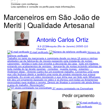
Contrate com confiança.
Leia opiniões e consulte os perfis para mais informações.
Marceneiros em São João de
Meriti | Qualidade Artesanal
Antonio Carlos Ortiz
9,9 (22)
Mesquita (Rio de Janeiro) 26585-110
Chatuba
E-mail verificado
Número de
telefone verificado
Trabalho no ramo da marcenaria e carpintaria desde os meus 16 anos e minhas
atividades vai da fabricação de moveis passando pela instalação de portas ;
caixonetes ; janelas e tudo que envolve a decoração da casa ; tudo em madeira ;
entrando em acabamentos de vernizes ; laqueação de portas incluindo reformas de
toda mobilia do lar desde gavetas ; comodas ; guarda roupas ; estantes ; ...
Anderson disse:
"Antonio Carlos fez um excelente trabalho. Consertou uma porta
que não fechava direito e também uma porta de armário pivotante que estava
quebrada. Eu enviei um video mostrando o que tinha que ser feito pelo Whatsapp.
Ele deu um orçamento baseado no video e já chegou com todas as ferramentas
necessárias para realizar o serviço. Depois de finalizar o conserto ele ainda limpou
a area do trabalho. Recomendo!"
37 vezes contratado na Cronoshare
Pedir orçamento
E-
mail verificado