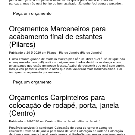
perna de 3 junto a um perfil de alumínio pra que a porta feche e possa ser
trancada, mas não está bonito ou bem acabado. Já tenho fechadura e puxador...
Peça um orçamento
Orçamentos Marceneiros para
acabamento final de estantes
(Pilares)
Publicado o 29-5-2026 em Pilares - Rio de Janeiro (Rio de Janeiro)
È uma estante grande de madeira maciça(mas não sei dizer quel é, só sei que não
é compensado nem mdf), está com alguns arranhados devido a mudança e tem
umas partes que estão um pouco foscas. Acabei de descovrir que está com cupim,
mas ja vou passar o veneno e acho que isso vai deixar mais manchas ainda. Por
isso quero o orçamento pra restaurar,
Peça um orçamento
Orçamentos Carpinteiros para
colocação de rodapé, porta, janela
(Centro)
Publicado o 1-8-2020 em Centro - Rio de Janeiro (Rio de Janeiro)
Prováveis serviços (a combinar): Colocação de porta de correr e acerto de
caixonete Retirada de janela para troca de vidro Colocação de rodapé Colocação
de fórmica em parede Local: santa teresa, rj. Pede-Se marceneiro com ferramentas.