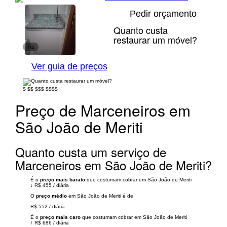
Pedir orçamento
Quanto custa
restaurar um móvel?
1/4
Ver guia de preços
$
$$
$$$
$$$$
Preço de Marceneiros em
São João de Meriti
Quanto custa um serviço de
Marceneiros em São João de Meriti?
É o
preço mais barato
que costumam cobrar em São João de Meriti
↓
R$ 455
/
diária
O
preço médio
em São João de Meriti é de
R$ 552
/
diária
É o
preço mais caro
que costumam cobrar em São João de Meriti
↑
R$ 686
/
diária