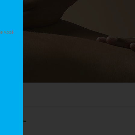
de você
e sem compromisso