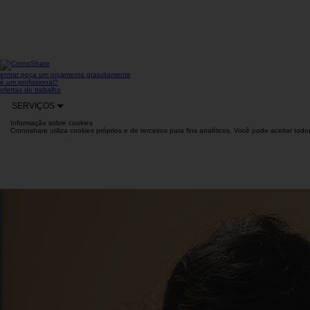
entrar
peça um orçamento gratuitamente
é um profissional?
ofertas de trabalho
SERVIÇOS
Informação sobre cookies
Cronoshare utiliza cookies próprios e de terceiros para fins analíticos. Você pode aceitar to
mais informações
.