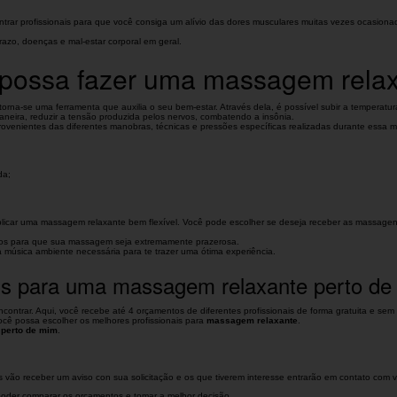
ntrar profissionais para que você consiga um alívio das dores musculares muitas vezes ocasiona
azo, doenças e mal-estar corporal em geral.
e possa fazer uma massagem rela
a-se uma ferramenta que auxilia o seu bem-estar. Através dela, é possível subir a temperatura
aneira, reduzir a tensão produzida pelos nervos, combatendo a insônia.
provenientes das diferentes manobras, técnicas e pressões específicas realizadas durante essa
da;
aplicar uma massagem relaxante bem flexível. Você pode escolher se deseja receber as massag
utos para que sua massagem seja extremamente prazerosa.
a música ambiente necessária para te trazer uma ótima experiência.
ais para uma massagem relaxante perto d
ntrar. Aqui, você recebe até 4 orçamentos de diferentes profissionais de forma gratuita e sem
você possa escolher os melhores profissionais para
massagem relaxante
.
perto de mim
.
s vão receber um aviso con sua solicitação e os que tiverem interesse entrarão em contato com
a poder comparar os orçamentos e tomar a melhor decisão.