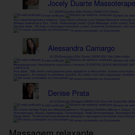
Jocely Duarte Massoterape
9,7 (20)
Piracicaba (São Paulo) 13400-270 Centro
E-mail verificado
Número de telef
Sou massoterapeuta e reikiana. Trato dores crônicas com Terapia Manual e correção p
Shiatsu tradicional e Zen, Tuiná, Reflexologia podal, Quick Massage, entre outras. Est
Daniela disse:
"Fiz hoje a massagem relaxante e amei. Excelente profissional, com cert
72 vezes contratado na Cronoshare
Alessandra Camargo
10 (26)
Sorocaba (São Paulo) 18090-602 Vila Odim Antão
E-mail verificado
Número de telef
Massoterapeuta: Atendimento masculino e feminino EVENTOS QUICK MASSAGE
LINFÁTICA
Ana disse:
"Não tenho nem palavras para agradecer a Alessandra. Estava com muita d
massagens. Já marquei as próximas sessões. Eu indico com toda segurança. Gratidão
90 vezes contratado na Cronoshare
Denise Prata
10 (12)
Aracaju (Sergipe) 49004-213 Zona de Expansão (Rob
E-mail verificado
Número de telef
Me chamo Denise Prata sou Massoterapeuta e Terapeuta Holística (Mente e Corpo). Tra
(Aromaterapia, Florais, Argiloterapia, Cromoterapia, Reiki,Ventosaterapia, Bandagem E
Diego disse:
"Profissional extremamente delicada e massagem executada com total pro
68 vezes contratado na Cronoshare
Massagem relaxante