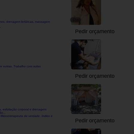
1/10
tes, drenagem linfáticas, massagem
"
Pedir orçamento
1/7
e outras. Trabalho com aulas
Pedir orçamento
, esfoliação corporal e drenagem
1/13
ão...
". Massoterapeuta de verdade. Indico e
Pedir orçamento