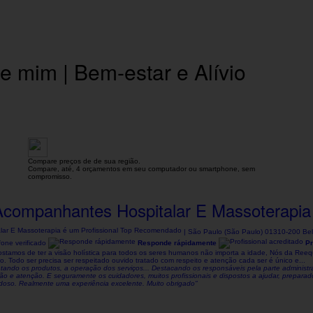
 mim | Bem-estar e Alívio
Compare preços de de sua região.
Compare, até, 4 orçamentos em seu computador ou smartphone, sem
compromisso.
Acompanhantes Hospitalar E Massoterapia
| São Paulo (São Paulo) 01310-200 Bel
one verificado
Responde rápidamente
Pr
stamos de ter a visão holística para todos os seres humanos não importa a idade, Nós da Reeq
Todo ser precisa ser respeitado ouvido tratado com respeito e atenção cada ser é único e...
ntando os produtos, a operação dos serviços... Destacando os responsáveis pela parte administr
ção e atenção. E seguramente os cuidadores, muitos profissionais e dispostos a ajudar, prepara
idoso. Realmente uma experiência excelente. Muito obrigado"