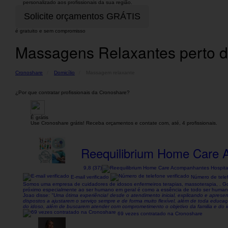
personalizado aos profissionais da sua região.
é gratuito e sem compromisso
Massagens Relaxantes perto de
Cronoshare
Domicílio
Massagem relaxante
¿Por que contratar profissionais da Cronoshare?
É grátis
Use Cronoshare grátis! Receba orçamentos e contate com, até, 4 profissionais.
Reequilibrium Home Care 
9,8 (37)
E-mail verificado
Número de telef
Somos uma empresa de cuidadores de idosos enfermeiros terapias, massoterapia, . Go
próximo especialmente ao ser humano em geral é como a essência de todo ser humano. 
Joao disse:
"Uma ótima experiência! desde o atendimento inicial, explicando e aprese
dispostos a ajustarem o serviço sempre e de forma muito flexível, além de toda educa
do idoso, além de buscarem atender com comprometimento o objetivo da familia e do 
69 vezes contratado na Cronoshare