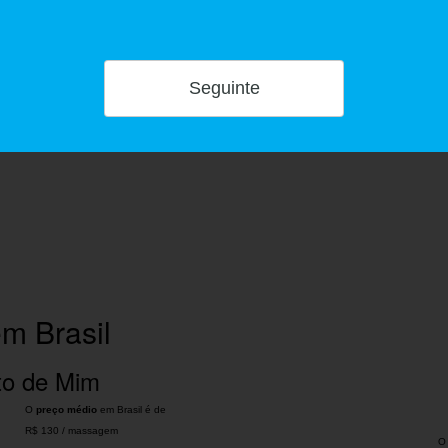
m Brasil
to de Mim
O
preço médio
em Brasil é de
R$ 130
/
massagem
O