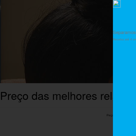
Separamos 
Receba até 4 or
Preço das melhores relaxan
Peça um orçamento 