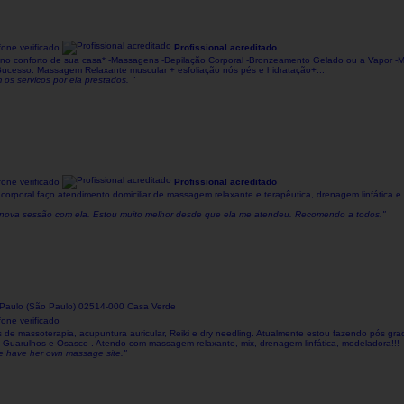
one verificado
Profissional acreditado
, no conforto de sua casa* -Massagens -Depilação Corporal -Bronzeamento Gelado ou a Vapor
ucesso: Massagem Relaxante muscular + esfoliação nós pés e hidratação+...
os servicos por ela prestados. "
one verificado
Profissional acreditado
e corporal faço atendimento domiciliar de massagem relaxante e terapêutica, drenagem linfática 
uma nova sessão com ela. Estou muito melhor desde que ela me atendeu. Recomendo a todos."
Paulo (São Paulo) 02514-000 Casa Verde
one verificado
es de massoterapia, acupuntura auricular, Reiki e dry needling. Atualmente estou fazendo pós 
o, Guarulhos e Osasco . Atendo com massagem relaxante, mix, drenagem linfática, modeladora!!!
he have her own massage site."