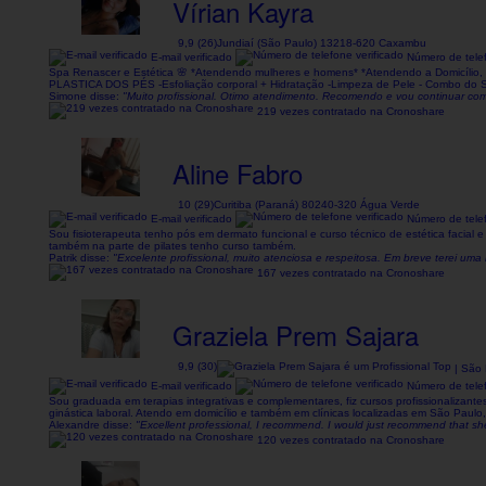
Vírian Kayra
9,9 (26)
Jundiaí (São Paulo) 13218-620 Caxambu
E-mail verificado
Número de telef
Spa Renascer e Estética 🌸 *Atendendo mulheres e homens* *Atendendo a Domicílio
PLASTICA DOS PÉS -Esfoliação corporal + Hidratação -Limpeza de Pele - Combo do S
Simone disse:
"Muito profissional. Otimo atendimento. Recomendo e vou continuar com 
219 vezes contratado na Cronoshare
Aline Fabro
10 (29)
Curitiba (Paraná) 80240-320 Água Verde
E-mail verificado
Número de telef
Sou fisioterapeuta tenho pós em dermato funcional e curso técnico de estética facial 
também na parte de pilates tenho curso também.
Patrik disse:
"Excelente profissional, muito atenciosa e respeitosa. Em breve terei 
167 vezes contratado na Cronoshare
Graziela Prem Sajara
9,9 (30)
| São 
E-mail verificado
Número de telef
Sou graduada em terapias integrativas e complementares, fiz cursos profissionalizant
ginástica laboral. Atendo em domicílio e também em clínicas localizadas em São Paul
Alexandre disse:
"Excellent professional, I recommend. I would just recommend that s
120 vezes contratado na Cronoshare