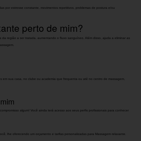
das por estresse constante, movimentos repetitivos, problemas de postura e/ou
xante perto de mim?
 da região a ser tratada, aumentando o fluxo sanguíneo. Além disso, ajuda a eliminar as
 massagem.
ens em sua casa, no clube ou academia que frequenta ou até no centro de massagem,
e mim
 compromisso algum! Você ainda terá acesso aos seus perfis profissionais para conhecer
 você, lhe oferecendo um orçamento e tarifas personalizadas para Massagem relaxante.