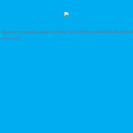
algumas perguntas para encontrar os melhores profissionais perto 
çamentos grátis
tes perto de você
gratuitamente para
Massagem relaxante
.
é gratuito 