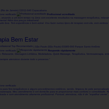
o (Rio de Janeiro) 22011-040 Copacabana
one verificado
Profissional acreditado
, atuando a um bom tempo na área com excelente resultados na massagem terapêutica, relaxan
mente! Além dos preços imbatíveis!
to boa. Tem experiência e bom astral. Vou fazer outras tipos de terapias com ela, com certeza.
apia Bem Estar
| São Paulo (São Paulo) 03385-000 Parque Santo Antônio
one verificado
Responde rápidamente
elaxante, Drenagem Linfática, Modeladora, Quick Massage, Terapêutica, Ventosaterapia, entr
e sempre atencioso durante todo o processo."
one verificado
para fins terapêuticos e alguns procedimentos estéticos, sendo, limpeza de pele personalizada
ntosaterapia. Meu atendimento é em domicílio para te proporcionar mais conforto e comodidade. N
ificada e com atendimento altamente profissional. Pontual, atenciosa, não é de "espalhar creme