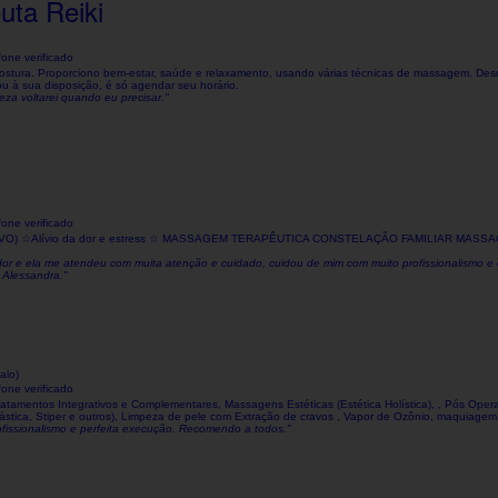
uta Reiki
one verificado
ostura. Proporciono bem-estar, saúde e relaxamento, usando várias técnicas de massagem. Desd
ou à sua disposição, é só agendar seu horário.
eza voltarei quando eu precisar."
one verificado
 (NOVO) ☆Alívio da dor e estress ☆ MASSAGEM TERAPÊUTICA CONSTELAÇÃO FAMILIAR M
or e ela me atendeu com muita atenção e cuidado, cuidou de mim com muito profissionalismo 
 Alessandra."
alo)
one verificado
tamentos Integrativos e Complementares, Massagens Estéticas (Estética Holística), , Pós Opera
lástica, Stiper e outros), Limpeza de pele com Extração de cravos , Vapor de Ozônio, maquiagem,
fissionalismo e perfeita execução. Recomendo a todos."