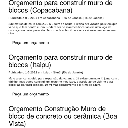
Orçamento para construir muro de
blocos (Copacabana)
Publicado o 8-2-2021 em Copacabana - Rio de Janeiro (Rio de Janeiro)
330 metros de muro com 2,20 á 2,50m de altura. Precisa ser vazado pois tem que
ver o que tem dentro e fora. Podem ser de mouroes fincados em uma viga de
concreyo ou coisa parecido. Tem que ficar bonito e ainda vai levar concertina em
cima.
Peça um orçamento
Orçamento para construir muro de
blocos (Itaipu)
Publicado o 1-9-2022 em Itaipu - Niterói (Rio de Janeiro)
Muro a ser construído para expansão da varanda. Já existe um muro hj junto com o
vizinho, mas quero construir um muro no meu lado, paralelo ao do vizinho para
poder apoiar meu telhado. 10 mt mas comprimento por 4 mt de altura.
Peça um orçamento
Orçamento Construção Muro de
bloco de concreto ou cerâmica (Boa
Vista)