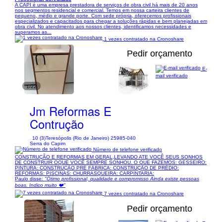
A CAPI é uma empresa prestadora de serviços de obra civil há mais de 20 anos
nos segmentos residencial e comercial. Temos em nossa carteira clientes de
pequeno, médio e grande porte. Com sede própria, oferecemos profissionais
especializados e capacitados para chegar a soluções rápidas e bem planejadas em
obra civil. No atendimento aos nossos clientes, identificamos necessidades e
superamos as...
1 vezes contratado na Cronoshare
Pedir orçamento
E-
mail verificado
1/22
Jm Reformas E
Contrução
10 (3)
Teresópolis (Rio de Janeiro) 25985-040
Serra do Capim
Número de telefone verificado
CONSTRUÇÃO E REFORMAS EM GERAL,LEVANDO ATE VOCÊ SEUS SONHOS
DE CONSTRUIR OQUE VOCÊ SEMPRE SONHOU. O QUE FAZEMOS: GESSEIRO:
PINTURA: CONSTRUÇÃO PRÉ FÁBRICA: CONSTRUÇÃO DE PRÉDIO:
REFORMAS: PISCINAS: CHURRASQUEIRA: CARPINTARIA:
Paulo disse:
"Ótimo profissional, qualidade e compromisso Ainda existe pessoas
boas. Indico muito ❤️"
7 vezes contratado na Cronoshare
Pedir orçamento