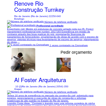
Renove Rio
Construção Turnkey
Rio de Janeiro (Rio de Janeiro) 22250-040
Botafogo
Número de telefone verificado
Profissional acreditado
Engenheiro civil. Mestre em estruturas de concreto armado pela puc-Rj. Project
management professional pmp nunber: 1817193 Experiência em gestão de
contratos através das boas praticas do pmi, programação financeira de
pagamentos de fornecedores, orçamentação de obras de acordo com o escopo de
serviços, vistorias técnicas para levantamento de escopo de serviços, planejamento
de obras,...
1 vezes contratado na Cronoshare
Pedir orçamento
1/63
Al Foster Arquitetura
10 (2)
Rio de Janeiro (Rio de Janeiro) 20541-350
Grajaú
Número de telefone verificado
Temos 16 anos de experiência no mercado da construção civil, sobretudo para
projetos, gerenciamento e execução de obras de construção e reformas
residenciais de alto padrão no Estado do Rio de janeiro.
Leandro Costa disse:
"Contratei o leandro para uma reforma completa de minha
cobertura e do projeto à entrega das chaves ele e sua equipe foram impecáveis"