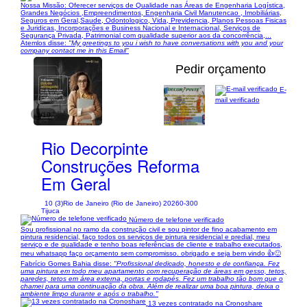
Nossa Missão: Oferecer serviços de Qualidade nas Áreas de Engenharia Logística,
Grandes Negócios ,Empreendimentos, Engenharia Civil Manutencao , Imobiliárias,
Seguros em Geral,Saude, Odontologico, Vida, Previdencia, Planos Pessoas Fisicas
e Juridicas, Incorporações e Business Nacional e Internacional, Serviços de
Segurança Privada, Patrimonial com qualidade superior aos da concorrência,...
Atemlos disse:
"My greetings to you i wish to have conversations with you and your
company contact me in this Email"
Pedir orçamento
E-
mail verificado
1/10
Rio Decorpinte
Construções Reforma
Em Geral
10 (3)
Rio de Janeiro (Rio de Janeiro) 20260-300
Tijuca
Número de telefone verificado
Sou profissional no ramo da construção civil e sou pintor de fino acabamento em
pintura residencial, faço todos os serviços de pintura residencial e predial, meu
serviço e de qualidade e tenho boas referências de cliente e trabalho executados,
meu whatsapp faço orçamento sem compromisso. obrigado e seja bem vindo 👍🙂
Fabrício Gomes Bahia disse:
"Profissional dedicado, honesto e de confiança. Fez
uma pintura em todo meu apartamento com recuperação de áreas em gesso, tetos,
paredes, tetos em área externa, portas e rodapés. Fez um trabalho tão bom que o
chamei para uma continuação da obra. Além de realizar uma boa pintura, deixa o
ambiente limpo durante e após o trabalho."
13 vezes contratado na Cronoshare