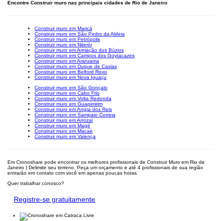
Encontre Construir muro nas principais cidades de Rio de Janeiro
Construir muro em Maricá
Construir muro em São Pedro da Aldeia
Construir muro em Petrópolis
Construir muro em Niterói
Construir muro em Armação dos Búzios
Construir muro em Campos dos Goytacazes
Construir muro em Araruama
Construir muro em Duque de Caxias
Construir muro em Belford Roxo
Construir muro em Nova Iguaçu
Construir muro em São Gonçalo
Construir muro em Cabo Frio
Construir muro em Volta Redonda
Construir muro em Guapimirim
Construir muro em Angra dos Reis
Construir muro em Sampaio Correia
Construir muro em Arrozal
Construir muro em Magé
Construir muro em Macaé
Construir muro em Valença
Em Cronoshare pode encontrar os melhores profissionais de Construir Muro em Rio de
Janeiro | Delimite seu terreno. Peça um orçamento e até 4 profissionais de sua região
entrarão em contato com você em apenas poucas horas.
Quer trabalhar conosco?
Registre-se gratuitamente