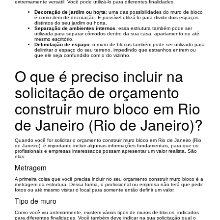
extremamente versátil. Você pode utilizá-lo para diferentes finalidades:
Decoração de jardim ou horta
: uma das possibilidades do muro de bloco
é como item de decoração. É possível utilizá-lo para dividir dois espaços
distintos do seu jardim ou horta.
Separação de ambientes internos
: essa estrutura também pode ser
utilizada para separar cômodos dentro da sua casa, apartamento ou até
mesmo escritório.
Delimitação de espaço
: o muro de blocos também pode ser utilizado para
delimitar o espaço do seu terreno, impedindo que estranhos entrem ou
que ele seja confundido com o do vizinho.
O que é preciso incluir na
solicitação de orçamento
construir muro bloco em Rio
de Janeiro (Rio de Janeiro)?
Quando você for solicitar o orçamento construir muro bloco em Rio de Janeiro (Rio
de Janeiro), é importante incluir algumas informações fundamentais, para que os
profissionais e empresas interessados possam apresentar um valor realista. São
elas:
Metragem
A primeira coisa que você precisa incluir no seu orçamento construir muro bloco é a
metragem da estrutura. Dessa forma, o profissional ou empresa não terá que pedir
fotos ou até mesmo visitar o local para somente então definir um valor.
Tipo de muro
Como você viu anteriormente, existem vários tipos de muros de blocos, indicados
para diferentes finalidades. Você também deve indicar na sua solicitação qual o