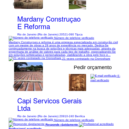
1/14
Mardany Construçao
E Reforma
Rio de Janeiro (Rio de Janeiro) 20521-090 Tijuca
Número de telefone verificado
Mardany Construçoes e reforma é uma empresa especializada em construção civil
com um mestre de obras a 29 anos de experiência no mercado. Dedica-Se
continuadamente na busca de soluções e técnicas mais adequadas, através da
engenharia de análise de valores para cada tipo de trabalho, especializando-Se
em soluções sofisticadas e personalizadas, viabilizando a obra pelo foco e...
21 vezes contratado na Cronoshare
Pedir orçamento
E-
mail verificado
1/30
Capi Servicos Gerais
Ltda
Rio de Janeiro (Rio de Janeiro) 20910-240 Benfica
Número de telefone verificado
Responde rápidamente
Profissional acreditado