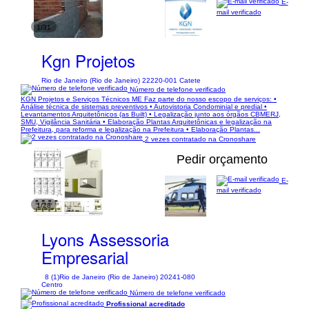
E-
mail verificado
1/31
Kgn Projetos
Rio de Janeiro (Rio de Janeiro) 22220-001 Catete
Número de telefone verificado
KGN Projetos e Serviços Técnicos ME Faz parte do nosso escopo de serviços: •
Análise técnica de sistemas preventivos • Autovistoria Condominial e predial •
Levantamentos Arquitetônicos (as Built) • Legalização junto aos órgãos CBMERJ,
SMU, Vigilância Sanitária • Elaboração Plantas Arquitetônicas e legalização na
Prefeitura, para reforma e legalização na Prefeitura • Elaboração Plantas...
2 vezes contratado na Cronoshare
Pedir orçamento
E-
mail verificado
1/28
Lyons Assessoria
Empresarial
8 (1)
Rio de Janeiro (Rio de Janeiro) 20241-080
Centro
Número de telefone verificado
Profissional acreditado