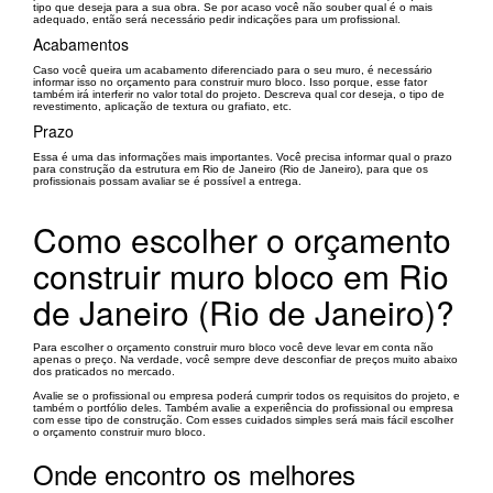
tipo que deseja para a sua obra. Se por acaso você não souber qual é o mais
adequado, então será necessário pedir indicações para um profissional.
Acabamentos
Caso você queira um acabamento diferenciado para o seu muro, é necessário
informar isso no orçamento para construir muro bloco. Isso porque, esse fator
também irá interferir no valor total do projeto. Descreva qual cor deseja, o tipo de
revestimento, aplicação de textura ou grafiato, etc.
Prazo
Essa é uma das informações mais importantes. Você precisa informar qual o prazo
para construção da estrutura em Rio de Janeiro (Rio de Janeiro), para que os
profissionais possam avaliar se é possível a entrega.
Como escolher o orçamento
construir muro bloco em Rio
de Janeiro (Rio de Janeiro)?
Para escolher o orçamento construir muro bloco você deve levar em conta não
apenas o preço. Na verdade, você sempre deve desconfiar de preços muito abaixo
dos praticados no mercado.
Avalie se o profissional ou empresa poderá cumprir todos os requisitos do projeto, e
também o portfólio deles. Também avalie a experiência do profissional ou empresa
com esse tipo de construção. Com esses cuidados simples será mais fácil escolher
o orçamento construir muro bloco.
Onde encontro os melhores