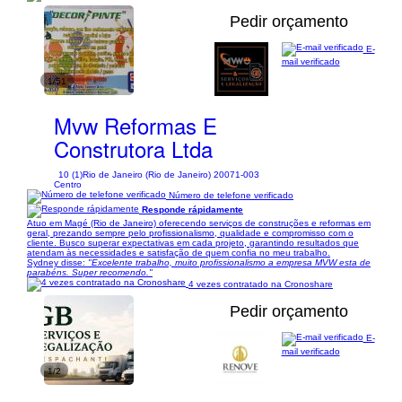
Pedir orçamento
E-
mail verificado
1/51
Mvw Reformas E
Construtora Ltda
10 (1)
Rio de Janeiro (Rio de Janeiro) 20071-003
Centro
Número de telefone verificado
Responde rápidamente
Atuo em Magé (Rio de Janeiro) oferecendo serviços de construções e reformas em
geral, prezando sempre pelo profissionalismo, qualidade e compromisso com o
cliente. Busco superar expectativas em cada projeto, garantindo resultados que
atendam às necessidades e satisfação de quem confia no meu trabalho.
Sydney disse:
"Excelente trabalho, muito profissionalismo a empresa MVW esta de
parabéns. Super recomendo."
4 vezes contratado na Cronoshare
Pedir orçamento
E-
mail verificado
1/2