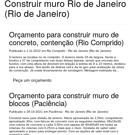
Construir muro Rio de Janeiro
(Rio de Janeiro)
Orçamento para construir muro de
concreto, contenção (Rio Comprido)
Publicado o 1-11-2022 em Rio Comprido - Rio de Janeiro (Rio de Janeiro)
O terreno se localiza no rio comprido. O terreno mede 20 de largura, frente e
fundos x 37 de comprimento nas duas divisas laterais, sendo que encosta dos
fundos, com uma altura de desnivel em relação à soleira de 8 a 10 metros, deslizou
para a rua abaixo. Tem laudo da defesa civil e da rio geo para realização de obras
de contenção. Já existe levantamento de sondagem. Metragem estimada da...
Peça um orçamento
Orçamento para construir muro de
blocos (Paciência)
Publicado o 28-10-2021 em Paciência - Rio de Janeiro (Rio de Janeiro)
Construir muro para divisão de terreno. Altura aproximada de 2,50m, comprimento
aproximado 30m, com blocos de concreto com as seguintes medidas, 09x19x39,
com coluna de concreto a cada 3,50m com sapata de 60x60x60 em todas as
colunas. As colunas com 0,25cm a mais que o muro. Gostaria de saber valor
aproximado e prazo para entregar pronto. Com as opções de valor total com o
material e mão...