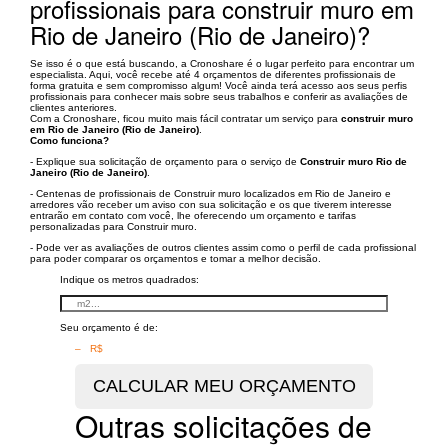
profissionais para construir muro em
Rio de Janeiro (Rio de Janeiro)?
Se isso é o que está buscando, a Cronoshare é o lugar perfeito para encontrar um
especialista. Aqui, você recebe até 4 orçamentos de diferentes profissionais de
forma gratuita e sem compromisso algum! Você ainda terá acesso aos seus perfis
profissionais para conhecer mais sobre seus trabalhos e conferir as avaliações de
clientes anteriores.
Com a Cronoshare, ficou muito mais fácil contratar um serviço para
construir muro
em Rio de Janeiro (Rio de Janeiro)
.
Como funciona?
- Explique sua solicitação de orçamento para o serviço de
Construir muro Rio de
Janeiro (Rio de Janeiro)
.
- Centenas de profissionais de Construir muro localizados em Rio de Janeiro e
arredores vão receber um aviso con sua solicitação e os que tiverem interesse
entrarão em contato com você, lhe oferecendo um orçamento e tarifas
personalizadas para Construir muro.
- Pode ver as avaliações de outros clientes assim como o perfil de cada profissional
para poder comparar os orçamentos e tomar a melhor decisão.
Indique os metros quadrados:
Seu orçamento é de:
– R$
Outras solicitações de