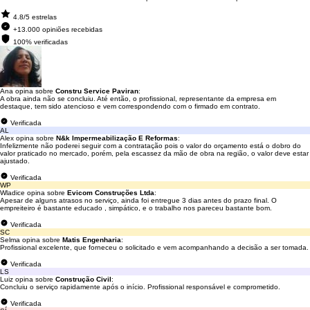
4.8/5 estrelas
+13.000 opiniões recebidas
100% verificadas
Ana opina sobre
Constru Service Paviran
:
A obra ainda não se concluiu. Até então, o profissional, representante da empresa em
destaque, tem sido atencioso e vem correspondendo com o firmado em contrato.
Verificada
AL
Alex opina sobre
N&k Impermeabilização E Reformas
:
Infelizmente não poderei seguir com a contratação pois o valor do orçamento está o dobro do
valor praticado no mercado, porém, pela escassez da mão de obra na região, o valor deve estar
ajustado.
Verificada
WP
Wladice opina sobre
Evicom Construções Ltda
:
Apesar de alguns atrasos no serviço, ainda foi entregue 3 dias antes do prazo final. O
empreiteiro é bastante educado , simpático, e o trabalho nos pareceu bastante bom.
Verificada
SC
Selma opina sobre
Matis Engenharia
:
Profissional excelente, que forneceu o solicitado e vem acompanhando a decisão a ser tomada.
Verificada
LS
Luiz opina sobre
Construção Civil
:
Concluiu o serviço rapidamente após o início. Profissional responsável e comprometido.
Verificada