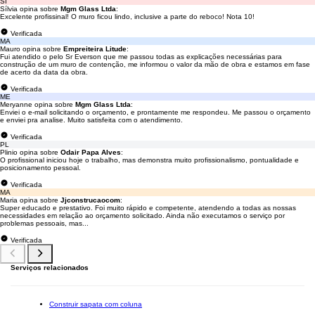
SÍ
Sílvia opina sobre
Mgm Glass Ltda
:
Excelente profissinal! O muro ficou lindo, inclusive a parte do reboco! Nota 10!
Verificada
MA
Mauro opina sobre
Empreiteira Litude
:
Fui atendido o pelo Sr Everson que me passou todas as explicações necessárias para
construção de um muro de contenção, me informou o valor da mão de obra e estamos em fase
de acerto da data da obra.
Verificada
ME
Meryanne opina sobre
Mgm Glass Ltda
:
Enviei o e-mail solicitando o orçamento, e prontamente me respondeu. Me passou o orçamento
e enviei pra analise. Muito satisfeita com o atendimento.
Verificada
PL
Plinio opina sobre
Odair Papa Alves
:
O profissional iniciou hoje o trabalho, mas demonstra muito profissionalismo, pontualidade e
posicionamento pessoal.
Verificada
MA
Maria opina sobre
Jjconstrucaocom
:
Super educado e prestativo. Foi muito rápido e competente, atendendo a todas as nossas
necessidades em relação ao orçamento solicitado. Ainda não executamos o serviço por
problemas pessoais, mas...
Verificada
Serviços relacionados
Construir sapata com coluna