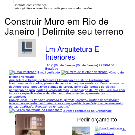
Contrate com confiança.
Leia opiniões e consulte os perfis para mais informações.
Construir Muro em Rio de
Janeiro | Delimite seu terreno
Lm Arquitetura E
Interiores
10 (1)
Rio de Janeiro (Rio de Janeiro) 22290-160
Botafogo
E-mail verificado
Número de
telefone verificado
Arquitetura e Design de Interiores Elaboração de Estudo Preliminar com
levantamento de dados, plantas de layout e maquete eletrônica; Desenvolvimento
de Anteprojeto, produzindo plantas de layout, iluminação, pontos de elétrica,
paginação de piso, cortes e vistas internas; - Elaboração de Projeto Executivo com
todas as especificações e detalhamento das soluções apresentadas no
anteprojeto; -...
Daniela disse:
"O trabalho realizado foi perfeito, atendeu minhas necessidades,
teve um acompanhamento atencioso e uma qualidade perfeita, com acabamento
de alta qualidade. Recomendo fortemente."
2 vezes contratado na Cronoshare
Pedir orçamento
E-
mail verificado