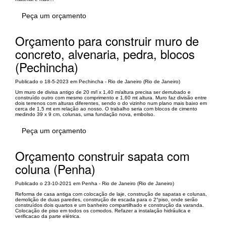
Peça um orçamento
Orçamento para construir muro de
concreto, alvenaria, pedra, blocos
(Pechincha)
Publicado o 18-5-2023 em Pechincha - Rio de Janeiro (Rio de Janeiro)
Um muro de divisa antigo de 20 m/l x 1,40 m/altura precisa ser derrubado e
construído outro com mesmo comprimento e 1,60 mt altura. Muro faz divisão entre
dois terrenos com alturas diferentes, sendo o do vizinho num plano mais baixo em
cerca de 1,5 mt em relação ao nosso. O trabalho seria com blocos de cimento
medindo 39 x 9 cm, colunas, uma fundação nova, embolso.
Peça um orçamento
Orçamento construir sapata com
coluna (Penha)
Publicado o 23-10-2021 em Penha - Rio de Janeiro (Rio de Janeiro)
Reforma de casa antiga com colocação de laje, construção de sapatas e colunas,
demolição de duas paredes, construção de escada para o 2°piso, onde serão
construídos dois quartos e um banheiro compartilhado e construção da varanda.
Colocação de piso em todos os comodos. Refazer a instalação hidráulica e
verificacao da parte elétrica.