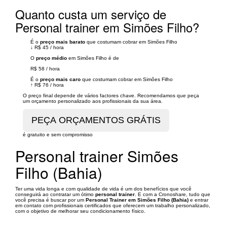
Quanto custa um serviço de
Personal trainer em Simões Filho?
É o
preço mais barato
que costumam cobrar em Simões Filho
↓
R$ 45
/
hora
O
preço médio
em Simões Filho é de
R$ 58
/
hora
É o
preço mais caro
que costumam cobrar em Simões Filho
↑
R$ 76
/
hora
O preço final depende de vários factores chave. Recomendamos que peça
um orçamento personalizado aos profissionais da sua área.
é gratuito e sem compromisso
Personal trainer Simões
Filho (Bahia)
Ter uma vida longa e com qualidade de vida é um dos benefícios que você
conseguirá ao contratar um ótimo
personal trainer
. E com a Cronoshare, tudo que
você precisa é buscar por um
Personal Trainer em Simões Filho (Bahia)
e entrar
em contato com profissionais certificados que oferecem um trabalho personalizado,
com o objetivo de melhorar seu condicionamento físico.