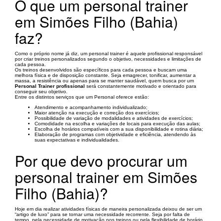
O que um personal trainer
em Simões Filho (Bahia)
faz?
Como o próprio nome já diz, um personal trainer é aquele profissional responsável
por criar treinos personalizados segundo o objetivo, necessidades e limitações de
cada pessoa.
Os treinos desenvolvidos são específicos para cada pessoa e buscam uma
melhora física e de disposição constante. Seja emagrecer, tonificar, aumentar a
massa, a resistência ou apenas para se manter saudável, quem busca por um
Personal Trainer profissional
será constantemente motivado e orientado para
conseguir seu objetivo.
Entre os distintos serviços que um Personal oferece estão:
Atendimento e acompanhamento individualizado;
Maior atenção na execução e correção dos exercícios;
Possibilidade de variação de modalidades e atividades de exercícios;
Comodidade na escolha e variações de locais para execução das aulas;
Escolha de horários compatíveis com a sua disponibilidade e rotina diária;
Elaboração de programas com objetividade e eficiência, atendendo às
suas expectativas e individualidades.
Por que devo procurar um
personal trainer em Simões
Filho (Bahia)?
Hoje em dia realizar atividades físicas de maneira personalizada deixou de ser um
“artigo de luxo” para se tornar uma necessidade recorrente. Seja por falta de
tempo, pela necessidade de motivação nos treinos ou pela flexibilidade de horário