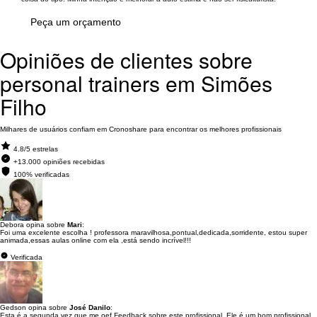
Peça um orçamento
Opiniões de clientes sobre
personal trainers em Simões
Filho
Milhares de usuários confiam em Cronoshare para encontrar os melhores profissionais
4.8/5 estrelas
+13.000 opiniões recebidas
100% verificadas
Debora opina sobre
Mari
:
Foi uma excelente escolha ! professora maravilhosa,pontual,dedicada,sorridente, estou super
animada,essas aulas online com ela ,está sendo incrível!!!
Verificada
Gedson opina sobre
José Danilo
:
Esta é a segunda vez que me oef Feedback sobre este profissional. Ele é um bom profissional.