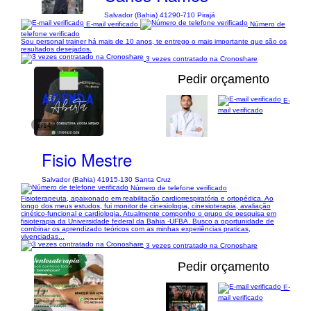
Salvador (Bahia) 41290-710 Pirajá
E-mail verificado
Número de
telefone verificado
Sou personal trainer há mais de 10 anos, te entrego o mais importante que são os
resultados desejados.
3 vezes contratado na Cronoshare
Pedir orçamento
E-
mail verificado
1/14
Fisio Mestre
Salvador (Bahia) 41915-130 Santa Cruz
Número de telefone verificado
Fisioterapeuta, apaixonado em reabilitação cardiorrespiratória e ortopédica. Ao
longo dos meus estudos, fui monitor de cinesiologia, cinesioterapia, avaliação
cinético-funcional e cardiologia. Atualmente componho o grupo de pesquisa em
fisioterapia da Universidade federal da Bahia -UFBA. Busco a oportunidade de
combinar os aprendizado teóricos com as minhas experiências praticas,
vivenciadas...
3 vezes contratado na Cronoshare
Pedir orçamento
E-
mail verificado