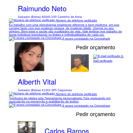
Raimundo Neto
Salvador (Bahia) 40440-150 Caminho de Areia
Número de telefone verificado
Eu trabalho com uma metodologia totalmente diferente e bem moderna, em que
consigo fazer com que qualquer pessoa, de qualquer idade, chegue no seu
objetivo. Bem estar e saúde são qualidades de vida. Vale lembrar que trabalho de
forma individual respeitando os limites e individualidades de cada um.
6 vezes contratado na Cronoshare
Pedir orçamento
E-
mail verificado
1/5
Alberth Vital
Salvador (Bahia) 41342-385 Cajazeiras
Número de telefone verificado
*professor de pilates solo *treinamento personalizado *pós graduando em
musculação na prevenção e reabilitação de lesões
9 vezes contratado na Cronoshare
Pedir orçamento
Carlos Ramos