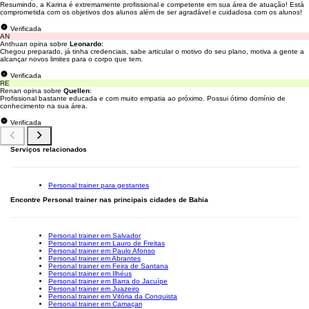
Resumindo, a Karina é extremamente profissional e competente em sua área de atuação! Está
comprometida com os objetivos dos alunos além de ser agradável e cuidadosa com os alunos!
Verificada
AN
Anthuan opina sobre
Leonardo
:
Chegou preparado, já tinha credenciais, sabe articular o motivo do seu plano, motiva a gente a
alcançar novos limites para o corpo que tem.
Verificada
RE
Renan opina sobre
Quellen
:
Profissional bastante educada e com muito empatia ao próximo. Possui ótimo domínio de
conhecimento na sua área.
Verificada
Serviços relacionados
Personal trainer para gestantes
Encontre Personal trainer nas principais cidades de Bahia
Personal trainer em Salvador
Personal trainer em Lauro de Freitas
Personal trainer em Paulo Afonso
Personal trainer em Abrantes
Personal trainer em Feira de Santana
Personal trainer em Ilhéus
Personal trainer em Barra do Jacuípe
Personal trainer em Juazeiro
Personal trainer em Vitória da Conquista
Personal trainer em Camaçari