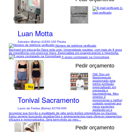
E-
mail verificado
1/7
Luan Motta
Salvador (Bahia) 41830-100 Pituba
Número de telefone verificado
Bacharel em educação física pela unip- Universidade paulista, com mais de 9 anos
de experiência com exercício físico. Especialista em emagrecimento e hipertrofia.
5 vezes contratado na Cronoshare
Pedir orçamento
Olá! Sou um
fisioterapeuta
apaixonado pela
minha profissão,
1/4
especializado em
ortopedia e
traumatologia. Meu
Tonival Sacramento
objetivo é
proporcionar o melhor
cuidado possível aos
meus pacientes,
Lauro de Freitas (Bahia) 42700-000
ajudando-os a
recuperar sua função e qualidade de vida após lesões ortopédicas ou traumas.
Estou sempre buscando atualizações e aprimoramentos para oferecer tratamentos
eficazes e personalizados. Seja bem-vindo ao meu...
Pedir orçamento