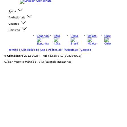
Ajuda
Profissionais
Clientes
Empresa
Espanha
Itália
Brasil
México
Chile
Termos e Condições de Uso
|
Política de Privacidade
|
Cookies
©
Cronoshare
2012-2026 - Tridea Labs S.L. (B98386022)
C. San Vicente Mártir 83 - 7 M, Valencia (Espanha)