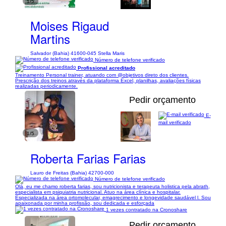
1/5
Moises Rigaud
Martins
Salvador (Bahia) 41600-045 Stella Maris
Número de telefone verificado
Profissional acreditado
Treinamento Personal trainer, atuando com @objetivos direto dos clientes.
Prescrição dos treinos através da plataforma Excel, planilhas, avaliações físicas
realizadas periodicamente.
Pedir orçamento
E-
mail verificado
1/5
Roberta Farias Farias
Lauro de Freitas (Bahia) 42700-000
Número de telefone verificado
Olá, eu me chamo roberta farias, sou nutricionista e terapeuta holistica pela abrath,
especialista em psiquiatria nutricional. Atuo na área clínica e hospitalar.
Especializada na área ortomolecular, emagrecimento e longevidade saudável l. Sou
apaixonada por minha profissão, sou dedicada e esforçada
1 vezes contratado na Cronoshare
Pedir orçamento