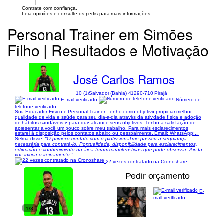
Contrate com confiança.
Leia opiniões e consulte os perfis para mais informações.
Personal Trainer em Simões
Filho | Resultados e Motivação
José Carlos Ramos
10 (1)
Salvador (Bahia) 41290-710 Pirajá
E-mail verificado
Número de
telefone verificado
Sou Educador Físico e Personal Trainer. Tenho como objetivo propiciar melhor
qualidade de vida e saúde para seu dia-a-dia através da atividade física e adoção
de hábitos saudáveis e para que alcance seus objetivos. Tenho a satisfação de
apresentar a você um pouco sobre meu trabalho. Para mais esclarecimentos
estarei à disposição pelos contatos abaixo ou pessoalmente. Email: WhatsApp:...
Selma disse:
"O primeiro contato com o profissional me passou a segurança
necessária para contratá-lo. Pontualidade, disponibilidade para esclarecimentos,
educação e conhecimento na área foram características que pude observar. Ainda
vou iniciar o treinamento."
22 vezes contratado na Cronoshare
Pedir orçamento
E-
mail verificado
1/3