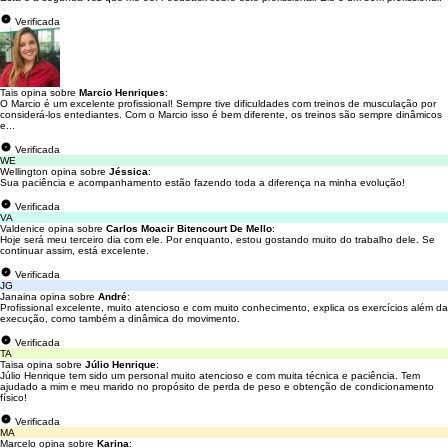
Verificada
Tais opina sobre
Marcio Henriques
:
O Marcio é um excelente profissional! Sempre tive dificuldades com treinos de musculação por
considerá-los entediantes. Com o Marcio isso é bem diferente, os treinos são sempre dinâmicos
e...
Verificada
WE
Wellington opina sobre
Jéssica
:
Sua paciência e acompanhamento estão fazendo toda a diferença na minha evolução!
Verificada
VA
Valdenice opina sobre
Carlos Moacir Bitencourt De Mello
:
Hoje será meu terceiro dia com ele. Por enquanto, estou gostando muito do trabalho dele. Se
continuar assim, está excelente.
Verificada
JG
Janaina opina sobre
André
:
Profissional excelente, muito atencioso e com muito conhecimento, explica os exercícios além da
execução, como também a dinâmica do movimento.
Verificada
TA
Taisa opina sobre
Júlio Henrique
:
Júlio Henrique tem sido um personal muito atencioso e com muita técnica e paciência. Tem
ajudado a mim e meu marido no propósito de perda de peso e obtenção de condicionamento
físico!
Verificada
MA
Marcelo opina sobre
Karina
: