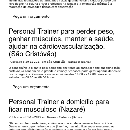
instruir nas realizações de atividades físicas quando voltar a cidade! possuo um
leve desvio na coluna e tiver problemas na lombar e a orientação médica é a
realização de atividades físicas com observação.
Peça um orçamento
Personal Trainer para perder peso,
ganhar músculos, manter a saúde,
ajudar na cárdiovascularização.
(São Cristóvão)
Publicado o 29-11-2017 em São Cristóvão - Salvador (Bahia)
O condomínio e o canto belo aeroporto em frente ao salvador norte shopping (são
cristovão) o condomínio é grande e começar conosco pode gerar oportunidades de
novos negócios. Pensamos em ter e quintas das 18:00 as 19:00 horas e no
sábado das 08:00 as 09:00 horas.
Peça um orçamento
Personal Trainer a domicílio para
ficar musculoso (Nazaré)
Publicado o 31-12-2019 em Nazaré - Salvador (Bahia)
Olá, eu sou bem sedentário, então creio que eu deva começar bem do início.
Quero ter um corpo melhor do que já tenho, mas não ficar super musculoso ou
coisa do tipo. Minha intenção é melhorar a auto-estima e não ser fisiculturista.