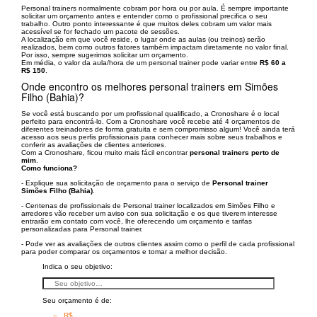
Personal trainers normalmente cobram por hora ou por aula. É sempre importante
solicitar um orçamento antes e entender como o profissional precifica o seu
trabalho. Outro ponto interessante é que muitos deles cobram um valor mais
acessível se for fechado um pacote de sessões.
A localização em que você reside, o lugar onde as aulas (ou treinos) serão
realizados, bem como outros fatores também impactam diretamente no valor final.
Por isso, sempre sugerimos solicitar um orçamento.
Em média, o valor da aula/hora de um personal trainer pode variar entre
R$ 60 a
R$ 150
.
Onde encontro os melhores personal trainers em Simões
Filho (Bahia)?
Se você está buscando por um profissional qualificado, a Cronoshare é o local
perfeito para encontrá-lo. Com a Cronoshare você recebe até 4 orçamentos de
diferentes treinadores de forma gratuita e sem compromisso algum! Você ainda terá
acesso aos seus perfis profissionais para conhecer mais sobre seus trabalhos e
conferir as avaliações de clientes anteriores.
Com a Cronoshare, ficou muito mais fácil encontrar
personal trainers perto de
mim
.
Como funciona?
- Explique sua solicitação de orçamento para o serviço de
Personal trainer
Simões Filho (Bahia)
.
- Centenas de profissionais de Personal trainer localizados em Simões Filho e
arredores vão receber um aviso con sua solicitação e os que tiverem interesse
entrarão em contato com você, lhe oferecendo um orçamento e tarifas
personalizadas para Personal trainer.
- Pode ver as avaliações de outros clientes assim como o perfil de cada profissional
para poder comparar os orçamentos e tomar a melhor decisão.
Indica o seu objetivo:
Seu orçamento é de:
– R$