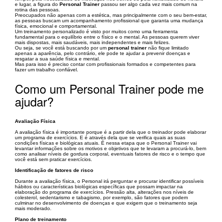
e lugar, a figura do
Personal Trainer
passou ser algo cada vez mais comum na
rotina das pessoas.
Preocupados não apenas com a estética, mas principalmente com o seu bem-estar,
as pessoas buscam um acompanhamento profissional que garanta uma mudança
física, emocional e comportamental.
Um treinamento personalizado é visto por muitos como uma ferramenta
fundamental para o equilíbrio entre o físico e o mental. As pessoas querem viver
mais dispostas, mais saudáveis, mais independentes e mais felizes.
Ou seja, se você está buscando por um
personal trainer
não fique limitado
apenas a aparência, pelo contrário, ele pode te ajudar a prevenir doenças e
resgatar a sua saúde física e mental.
Mas para isso é preciso contar com profissionais formados e competentes para
fazer um trabalho confiável.
Como um Personal Trainer pode me
ajudar?
Avaliação Física
A avaliação física é importante porque é a partir dela que o treinador pode elaborar
um programa de exercícios. E é através dela que se verifica quais as suas
condições físicas e biológicas atuais. É nessa etapa que o Personal Trainer vai
levantar informações sobre os motivos e objetivos que te levaram a procurá-lo, bem
como analisar níveis de gordura corporal, eventuais fatores de risco e o tempo que
você está sem praticar exercícios.
Identificação de fatores de risco
Durante a avaliação física, o Personal irá perguntar e procurar identificar possíveis
hábitos ou características biológicas específicas que possam impactar na
elaboração do programa de exercícios. Pressão alta, alterações nos níveis de
colesterol, sedentarismo e tabagismo, por exemplo, são fatores que podem
culminar no desenvolvimento de doenças e que exigem que o treinamento seja
mais moderado.
Plano de treinamento