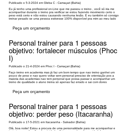
Publicado o 5-3-2024 em Gleba C - Camaçari (Bahia)
Eu já tenho uma profissional on-Line que me passou o treino , você só iria me
acompanhar durante o treino pra verificar se estou fazendo movimento certo o
peso está certo e não estou causando nenhuma lesão. E eu também só consigo
treinar pesado se uma pessoa estivesse 100% disponível pra mim ao meu lado
Peça um orçamento
Personal trainer para 1 pessoas
objetivo: fortalecer músculos (Phoc
I)
Publicado o 21-4-2024 em Phoc I - Camaçari (Bahia)
Faço treino em academia mas já faz um bom tempo que nao treino ganhei um
pouco de peso e nao quero voltar sem personal presciso de orientação pos a
maioria das academias nao tem personal que possa passar e acompanhar um
treino de qualidade o aluno treina só apenas faz errado e sai com dores
Peça um orçamento
Personal trainer para 1 pessoas
objetivo: perder peso (Itacaranha)
Publicado o 17-5-2021 em Itacaranha - Salvador (Bahia)
Olá, boa noite! Estou a procura de uma personalidade para me acompanhar e