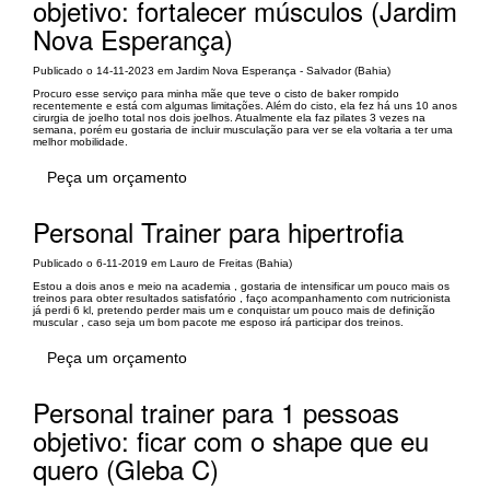
objetivo: fortalecer músculos (Jardim
Nova Esperança)
Publicado o 14-11-2023 em Jardim Nova Esperança - Salvador (Bahia)
Procuro esse serviço para minha mãe que teve o cisto de baker rompido
recentemente e está com algumas limitações. Além do cisto, ela fez há uns 10 anos
cirurgia de joelho total nos dois joelhos. Atualmente ela faz pilates 3 vezes na
semana, porém eu gostaria de incluir musculação para ver se ela voltaria a ter uma
melhor mobilidade.
Peça um orçamento
Personal Trainer para hipertrofia
Publicado o 6-11-2019 em Lauro de Freitas (Bahia)
Estou a dois anos e meio na academia , gostaria de intensificar um pouco mais os
treinos para obter resultados satisfatório , faço acompanhamento com nutricionista
já perdi 6 kl, pretendo perder mais um e conquistar um pouco mais de definição
muscular , caso seja um bom pacote me esposo irá participar dos treinos.
Peça um orçamento
Personal trainer para 1 pessoas
objetivo: ficar com o shape que eu
quero (Gleba C)