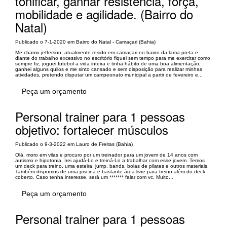
tonificar, ganhar resistência, força,
mobilidade e agilidade. (Bairro do
Natal)
Publicado o 7-1-2020 em Bairro do Natal - Camaçari (Bahia)
Me chamo jefferson, atualmente resido em camaçari no bairro da lama preta e
diante do trabalho excessivo no escritório fiquei sem tempo para me exercitar como
sempre fiz, joguei futebol a vida inteira e tinha hábito de uma boa alimentação,
ganhei alguns quilos e me sinto cansado e sem disposição para realizar minhas
atividades, pretendo disputar um campeonato municipal a partir de fevereiro e...
Peça um orçamento
Personal trainer para 1 pessoas
objetivo: fortalecer músculos
Publicado o 9-3-2022 em Lauro de Freitas (Bahia)
Olá, moro em vilas e procuro por um treinador para um jovem de 14 anos com
autismo e hipotonia. Irei ajudá-Lo e treiná-Lo a trabalhar com esse jovem. Temos
um deck para treino, uma esteira, jump, bands, bolas de pilates e outros materiais.
Também dispomos de uma piscina e bastante área livre para treino além do deck
coberto. Caso tenha interesse, será um ******* falar com vc. Muito...
Peça um orçamento
Personal trainer para 1 pessoas