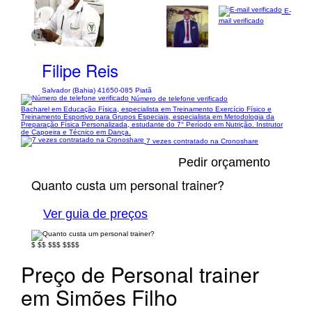
E-
mail verificado
1/9
Filipe Reis
Salvador (Bahia) 41650-085 Piatã
Número de telefone verificado
Bacharel em Educação Física, especialista em Treinamento Exercício Físico e
Treinamento Esportivo para Grupos Especiais, especialista em Metodologia da
Preparação Física Personalizada, estudante do 7° Período em Nutrição. Instrutor
de Capoeira e Técnico em Dança.
7 vezes contratado na Cronoshare
Pedir orçamento
Quanto custa um personal trainer?
Ver guia de preços
$
$$
$$$
$$$$
Preço de Personal trainer
em Simões Filho