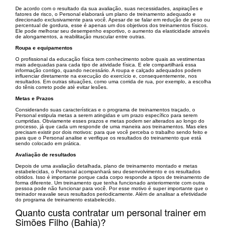
De acordo com o resultado da sua avaliação, suas necessidades, aspirações e
fatores de risco, o Personal elaborará um plano de treinamento adequado e
direcionado exclusivamente para você. Apesar de se falar em redução de peso ou
percentual de gordura, esse é apenas um dos objetivos dos treinamentos físicos.
Ele pode melhorar seu desempenho esportivo, o aumento da elasticidade através
de alongamentos, a reabilitação muscular entre outras.
Roupa e equipamentos
O profissional da educação física tem conhecimento sobre quais as vestimentas
mais adequadas para cada tipo de atividade física. E ele compartilhará essa
informação contigo, quando necessário. A roupa e calçado adequados podem
influenciar diretamente na execução do exercício e, consequentemente, nos
resultados. Em outras situações, como uma corrida de rua, por exemplo, a escolha
do tênis correto pode até evitar lesões.
Metas e Prazos
Considerando suas características e o programa de treinamentos traçado, o
Personal estipula metas a serem atingidas e um prazo específico para serem
cumpridas. Obviamente esses prazos e metas podem ser alterados ao longo do
processo, já que cada um responde de uma maneira aos treinamentos. Mas eles
precisam existir por dois motivos: para que você perceba o trabalho sendo feito e
para que o Personal analise e verifique os resultados do treinamento que está
sendo colocado em prática.
Avaliação de resultados
Depois de uma avaliação detalhada, plano de treinamento montado e metas
estabelecidas, o Personal acompanhará seu desenvolvimento e os resultados
obtidos. Isso é importante porque cada corpo responde a tipos de treinamento de
forma diferente. Um treinamento que tenha funcionado anteriormente com outra
pessoa pode não funcionar para você. Por esse motivo é super importante que o
treinador reavalie seus resultados periodicamente. Além de analisar a efetividade
do programa de treinamento estabelecido.
Quanto custa contratar um personal trainer em
Simões Filho (Bahia)?