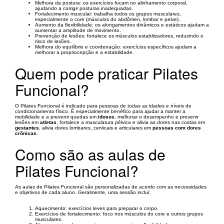
Melhora da postura: os exercícios focam no alinhamento corporal,
ajudando a corrigir posturas inadequadas.
Fortalecimento muscular: trabalha todos os grupos musculares,
especialmente o core (músculos do abdômen, lombar e pelve).
Aumento da flexibilidade: os alongamentos dinâmicos e estáticos ajudam a
aumentar a amplitude de movimento.
Prevenção de lesões: fortalece os músculos estabilizadores, reduzindo o
risco de lesões.
Melhora do equilíbrio e coordenação: exercícios específicos ajudam a
melhorar a propriocepção e a estabilidade.
Quem pode praticar Pilates
Funcional?
O Pilates Funcional é indicado para pessoas de todas as idades e níveis de
condicionamento físico. É especialmente benéfico para ajudar a manter a
mobilidade e a prevenir quedas em
idosos
, melhorar o desempenho e prevenir
lesões em
atletas
, fortalece a musculatura pélvica e alivia as dores nas costas em
gestantes
, alivia dores lombares, cervicais e articulares em
pessoas com dores
crônicas
.
Como são as aulas de
Pilates Funcional?
As aulas de Pilates Funcional são personalizadas de acordo com as necessidades
e objetivos de cada aluno. Geralmente, uma sessão inclui:
Aquecimento: exercícios leves para preparar o corpo.
Exercícios de fortalecimento: foco nos músculos do core e outros grupos
musculares.