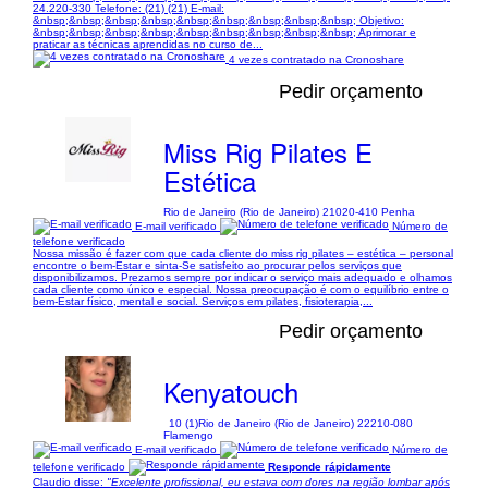
24.220-330 Telefone: (21) (21) E-mail:
&nbsp;&nbsp;&nbsp;&nbsp;&nbsp;&nbsp;&nbsp;&nbsp;&nbsp; Objetivo:
&nbsp;&nbsp;&nbsp;&nbsp;&nbsp;&nbsp;&nbsp;&nbsp;&nbsp; Aprimorar e
praticar as técnicas aprendidas no curso de...
4 vezes contratado na Cronoshare
Pedir orçamento
Miss Rig Pilates E
Estética
Rio de Janeiro (Rio de Janeiro) 21020-410 Penha
E-mail verificado
Número de
telefone verificado
Nossa missão é fazer com que cada cliente do miss rig pilates – estética – personal
encontre o bem-Estar e sinta-Se satisfeito ao procurar pelos serviços que
disponibilizamos. Prezamos sempre por indicar o serviço mais adequado e olhamos
cada cliente como único e especial. Nossa preocupação é com o equilíbrio entre o
bem-Estar físico, mental e social. Serviços em pilates, fisioterapia,...
Pedir orçamento
Kenyatouch
10 (1)
Rio de Janeiro (Rio de Janeiro) 22210-080
Flamengo
E-mail verificado
Número de
telefone verificado
Responde rápidamente
Claudio disse:
"Excelente profissional, eu estava com dores na região lombar após