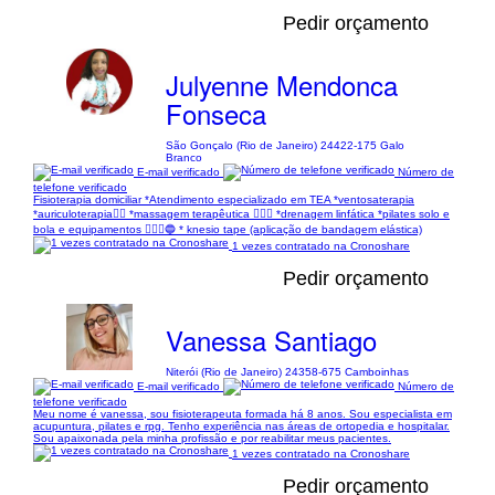
Pedir orçamento
Julyenne Mendonca
Fonseca
São Gonçalo (Rio de Janeiro) 24422-175 Galo
Branco
E-mail verificado
Número de
telefone verificado
Fisioterapia domiciliar *Atendimento especializado em TEA *ventosaterapia
*auriculoterapia👂🏻 *massagem terapêutica 💆🏻‍♀️ *drenagem linfática *pilates solo e
bola e equipamentos 🤸🏻‍♀️🔵 * knesio tape (aplicação de bandagem elástica)
1 vezes contratado na Cronoshare
Pedir orçamento
Vanessa Santiago
Niterói (Rio de Janeiro) 24358-675 Camboinhas
E-mail verificado
Número de
telefone verificado
Meu nome é vanessa, sou fisioterapeuta formada há 8 anos. Sou especialista em
acupuntura, pilates e rpg. Tenho experiência nas áreas de ortopedia e hospitalar.
Sou apaixonada pela minha profissão e por reabilitar meus pacientes.
1 vezes contratado na Cronoshare
Pedir orçamento