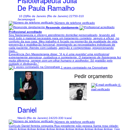
Fisioterapeuta Julia
De Paula Ramalho
10 (3)
Rio de Janeiro (Rio de Janeiro) 22750-310
Jacarepaguá
Número de telefone verificado
Responde rápidamente
Profissional acreditado
Sou fisioterapeuta e ofereço atendimento domiciliar personalizado, levando até
você todo o material necessário para um tratamento completo, seguro e eficaz, no
conforto da sua casa. Meu trabalho é focado na promoção da qualidade de vida,
prevenção e reabilitação funcional, respeitando as necessidades individuais de
cada paciente. Atendo com cuidado, atenção e compromisso, proporcionando
mais...
Experiência Zen Massoterapia disse:
"A ju é uma querida! uma profissional
extremamente atenciosa, cuidadosa e competente. O tratamento de fisioterapia fez
muita diferença, sempre com um olhar humano e acolhedor. Só gratidão pelo
cuidado e dedicação."
1 vezes contratado na Cronoshare
Pedir orçamento
E-
mail verificado
1/4
Daniel
Niterói (Rio de Janeiro) 24220-330 Icaraí
Número de telefone verificado
Currículo Daniel ferreira cerqueira Rua presidente joão pessoa Santa rosa cidade:
niterói &nbsp;&nbsp;&nbsp;&nbsp;&nbsp;&nbsp;&nbsp;&nbsp;&nbsp;&nbsp; Cep