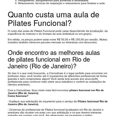
Alongamento: alongamentos para aumentar a flexibilidade.
Relaxamento: técnicas de respiração e relaxamento para finalizar a aula.
Quanto custa uma aula de
Pilates Funcional?
O custo das aulas de Pilates Funcional pode variar dependendo da localização, da
experiência do instrutor e do formato da aula (individual ou em grupo).
Em média, os preços podem variar entre R$ 50,00 e R$ 150,00 por sessão. Muitos
estúdios também oferecem pacotes mensais ou trimestrais com descontos.
Onde encontro as melhores aulas
de pilates funcional em Rio de
Janeiro (Rio de Janeiro)?
Se isso é o que está buscando, a Cronoshare é o lugar perfeito para encontrar um
professor. Aqui, você recebe até 4 orçamentos de diferentes profissionais de forma
gratuita e sem compromisso algum! Você ainda terá acesso aos seus perfis
profissionais para conhecer mais sobre seus trabalhos e conferir as avaliações de
clientes anteriores.
Com a Cronoshare, ficou muito mais fácil encontrar
pilates funcional em Rio de
Janeiro (Rio de Janeiro)
.
Como funciona?
- Explique sua solicitação de orçamento para o serviço de
Pilates funcional Rio de
Janeiro (Rio de Janeiro)
.
- Centenas de profissionais de Pilates funcional localizados em Rio de Janeiro e
arredores vão receber um aviso con sua solicitação e os que tiverem interesse
entrarão em contato com você, lhe oferecendo um orçamento e tarifas