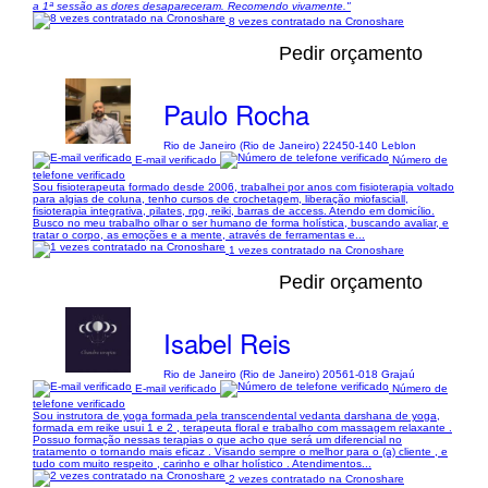
a 1ª sessão as dores desapareceram. Recomendo vivamente."
8 vezes contratado na Cronoshare
Pedir orçamento
Paulo Rocha
Rio de Janeiro (Rio de Janeiro) 22450-140 Leblon
E-mail verificado
Número de
telefone verificado
Sou fisioterapeuta formado desde 2006, trabalhei por anos com fisioterapia voltado
para algias de coluna, tenho cursos de crochetagem, liberação miofasciall,
fisioterapia integrativa, pilates, rpg, reiki, barras de access. Atendo em domicílio.
Busco no meu trabalho olhar o ser humano de forma holística, buscando avaliar, e
tratar o corpo, as emoções e a mente, através de ferramentas e...
1 vezes contratado na Cronoshare
Pedir orçamento
Isabel Reis
Rio de Janeiro (Rio de Janeiro) 20561-018 Grajaú
E-mail verificado
Número de
telefone verificado
Sou instrutora de yoga formada pela transcendental vedanta darshana de yoga,
formada em reike usui 1 e 2 , terapeuta floral e trabalho com massagem relaxante .
Possuo formação nessas terapias o que acho que será um diferencial no
tratamento o tornando mais eficaz . Visando sempre o melhor para o (a) cliente , e
tudo com muito respeito , carinho e olhar holístico . Atendimentos...
2 vezes contratado na Cronoshare