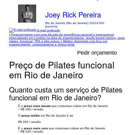
Joey Rick Pereira
Rio de Janeiro (Rio de Janeiro) 22410-001
Ipanema
E-mail verificado
• Personal trainer com uma década de experiência nacional e internacional,
especializado em Londres na área de emagrecimento, results based training, yoga,
pilates, funcional, TRX e bike indoor. • Médico Veterinário com foco em
emagrecimento, comportamento e clínica geral.
Pedir orçamento
Preço de Pilates funcional
em Rio de Janeiro
Quanto custa um serviço de Pilates
funcional em Rio de Janeiro?
É o
preço mais barato
que costumam cobrar em Rio de Janeiro
↓
R$ 160
/
sessão
O
preço médio
em Rio de Janeiro é de
R$ 200
/
sessão
É o
preço mais caro
que costumam cobrar em Rio de Janeiro
↑
R$ 220
/
sessão