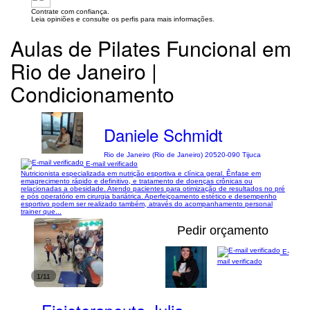
Contrate com confiança.
Leia opiniões e consulte os perfis para mais informações.
Aulas de Pilates Funcional em
Rio de Janeiro |
Condicionamento
Daniele Schmidt
Rio de Janeiro (Rio de Janeiro) 20520-090 Tijuca
E-mail verificado
Nutricionista especializada em nutrição esportiva e clínica geral. Ênfase em
emagrecimento rápido e definitivo, e tratamento de doenças crônicas ou
relacionadas a obesidade. Atendo pacientes para otimização de resultados no pré
e pós operatório em cirurgia bariátrica. Aperfeiçoamento estético e desempenho
esportivo podem ser realizado também, através do acompanhamento personal
trainer que...
Pedir orçamento
E-
mail verificado
1/11