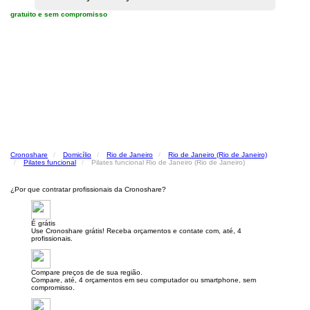
gratuito e sem compromisso
Cronoshare
Domicílio
Rio de Janeiro
Rio de Janeiro (Rio de Janeiro)
Pilates funcional
Pilates funcional Rio de Janeiro (Rio de Janeiro)
¿Por que contratar profissionais da Cronoshare?
É grátis
Use Cronoshare grátis! Receba orçamentos e contate com, até, 4
profissionais.
Compare preços de de sua região.
Compare, até, 4 orçamentos em seu computador ou smartphone, sem
compromisso.