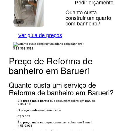
Pedir orçamento
Quanto custa
construir um quarto
com banheiro?
1/32
Ver guia de preços
$
$$
$$$
$$$$
Preço de Reforma de
banheiro em Barueri
Quanto custa um serviço de
Reforma de banheiro em Barueri?
É o
preço mais barato
que costumam cobrar em Barueri
↓
R$ 4.103
O
preço médio
em Barueri é de
R$ 5.333
É o
preço mais caro
que costumam cobrar em Barueri
↑
R$ 6.933