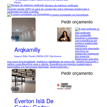
Flores
Número de telefone verificado
Atuando desde 2005 na area de construção civil e reformas residenciais e
comerciais em toda a região.
4 vezes contratado na Cronoshare
Pedir orçamento
E-
mail verificado
Sou arqkamilly,
1/10
arquiteta e urbanista,
com experiência em
projetos residenciais,
interiores e
Arqkamilly
marcenaria planejada,
com foco na
otimização inteligente
dos espaços.
Itapevi (São Paulo) 06654-220 Vila Aurora
Desenvolvo soluções
que unem funcionalidade, estética e viabilidade de execução, sempre buscando o
melhor custo-Benefício para o cliente. Experiência em projetos residenciais e
especialista em marcenaria planejada, desenvolvendo...
Pedir orçamento
1/22
Éverton Islã De
Godoy Godoy