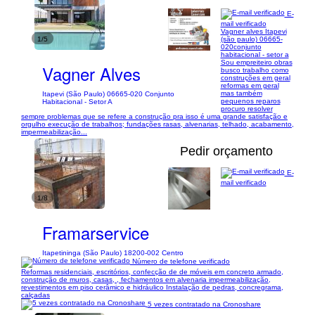
E-
mail verificado
Vagner alves Itapevi
1/5
(são paulo) 06665-
020conjunto
habitacional - setor a
Sou empreiteiro obras
Vagner Alves
busco trabalho como
construções em geral
reformas em geral
mas também
Itapevi (São Paulo) 06665-020 Conjunto
pequenos reparos
Habitacional - Setor A
procuro resolver
sempre problemas que se refere a construção pra isso é uma grande satisfação e
orgulho execução de trabalhos; fundações rasas, alvenarias, telhado, acabamento,
impermeabilização...
Pedir orçamento
E-
mail verificado
1/8
Framarservice
Itapetininga (São Paulo) 18200-002 Centro
Número de telefone verificado
Reformas residenciais, escritórios, confecção de de móveis em concreto armado,
construção de muros, casas, , fechamentos em alvenaria impermeabilização,
revestimentos em piso cerâmico e hidráulico Instalação de pedras, concregrama,
calçadas
5 vezes contratado na Cronoshare