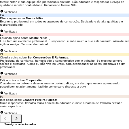
Mestre Nilton e sua equipe,são profissionais em tudo. São educado e respeitador. Serviço de
qualidade,rapidez,pontualidade. Recomendo Mestre Nilto.
Verificada
EA
Eliena opina sobre
Mestre Nilto
:
Excelente profissional em todos os aspectos de construção. Dedicado e de alta qualidade e
responsabilidade.
Verificada
LL
Laurindo opina sobre
Mestre Nilto
:
É de fato um excelente profissional. É respeitoso, e sabe muito o que está fazendo, além de ser
ágil no serviço. Recomendadíssimo!
Verificada
CL
Claudia opina sobre
Bvt Construções E Reformas
:
Profissional de confiança, honestidade e comprometido com o trabalho. Se mostrou sempre
solícito e prestativo. Como eu não vivo no Brasil, para acompanhar as obras, precisava de um
profissional...
Verificada
FE
Felipe opina sobre
Coopetralis
:
O acabamento deixou a desejar, mesmo ouvindo dicas, era claro que estava aprendendo,
possui bom relacionamento, fácil de conversar e disposto a ouvir
Verificada
IA
Iara opina sobre
Leandro Pereira Paixao
:
Muito responsável trabalha muito bem muito educado cumpre o horário de trabalho certinho
muito caprichoso
Verificada
Serviços relacionados