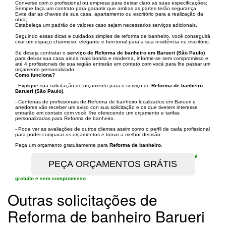
Converse com o profissional ou empresa para deixar claro as suas especificações;
Sempre faça um contrato para garantir que ambas as partes terão segurança;
Evite dar as chaves de sua casa, apartamento ou escritório para a realização da
obra;
Estabeleça um padrão de valores caso sejam necessários serviços adicionais.
Seguindo essas dicas e cuidados simples de reforma de banheiro, você conseguirá
criar um espaço charmoso, elegante e funcional para a sua residência ou escritório.
Se deseja contratar o
serviço de Reforma de banheiro em Barueri (São Paulo)
para deixar sua casa ainda mais bonita e moderna, informe-se sem compromisso e
até 4 profissionais de sua região entrarão em contato com vocè para lhe passar um
orçamento personalizado.
Como funciona?
- Explique sua solicitação de orçamento para o serviço de
Reforma de banheiro
Barueri (São Paulo)
.
- Centenas de profissionais de Reforma de banheiro localizados em Barueri e
arredores vão receber um aviso con sua solicitação e os que tiverem interesse
entrarão em contato com você, lhe oferecendo um orçamento e tarifas
personalizadas para Reforma de banheiro.
- Pode ver as avaliações de outros clientes assim como o perfil de cada profissional
para poder comparar os orçamentos e tomar a melhor decisão.
Peça um orçamento gratuitamente para
Reforma de banheiro
.
é
gratuito e sem compromisso
Outras solicitações de
Reforma de banheiro Barueri