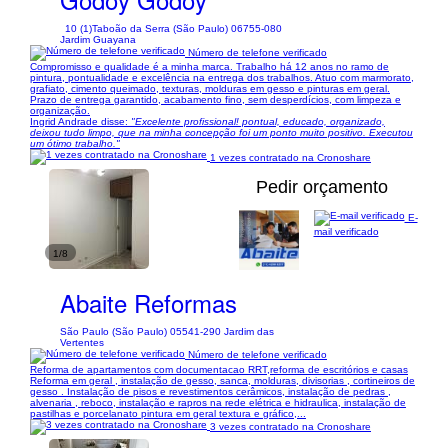
10 (1)
Taboão da Serra (São Paulo) 06755-080
Jardim Guayana
Número de telefone verificado
Compromisso e qualidade é a minha marca. Trabalho há 12 anos no ramo de
pintura, pontualidade e excelência na entrega dos trabalhos. Atuo com marmorato,
grafiato, cimento queimado, texturas, molduras em gesso e pinturas em geral.
Prazo de entrega garantido, acabamento fino, sem desperdícios, com limpeza e
organização.
Ingrid Andrade disse:
"Excelente profissional! pontual, educado, organizado,
deixou tudo limpo, que na minha concepção foi um ponto muito positivo. Executou
um ótimo trabalho."
1 vezes contratado na Cronoshare
Pedir orçamento
E-
mail verificado
1/8
Abaite Reformas
São Paulo (São Paulo) 05541-290 Jardim das
Vertentes
Número de telefone verificado
Reforma de apartamentos com documentacao RRT,reforma de escritórios e casas
Reforma em geral , instalação de gesso, sanca, molduras, divisorias , cortineiros de
gesso . Instalação de pisos e revestimentos cerâmicos, instalação de pedras ,
alvenaria , reboco, instalação e rapros na rede elétrica e hidraulica, instalação de
pastilhas e porcelanato pintura em geral textura e gráfico,...
3 vezes contratado na Cronoshare