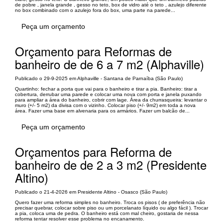
de pobre , janela grande , gesso no teto, box de vidro até o teto , azulejo diferente
no box combinado com o azulejo fora do box, uma parte na parede...
Peça um orçamento
Orçamento para Reformas de
banheiro de de 6 a 7 m2 (Alphaville)
Publicado o 29-9-2025 em Alphaville - Santana de Parnaíba (São Paulo)
Quartinho: fechar a porta que vai para o banheiro e tirar a pia. Banheiro: tirar a
cobertura, derrubar uma parede e colocar uma nova com porta e janela puxando
para ampliar a área do banheiro, cobrir com lage. Área da churrasqueira: levantar o
muro (+/- 5 m2) da divisa com o vizinho. Colocar piso (+/- 9m2) em toda a nova
área. Fazer uma base em alvenaria para os armários. Fazer um balcão de...
Peça um orçamento
Orçamentos para Reforma de
banheiro de de 2 a 3 m2 (Presidente
Altino)
Publicado o 21-4-2026 em Presidente Altino - Osasco (São Paulo)
Quero fazer uma reforma simples no banheiro. Troca os pisos ( de preferência não
precisar quebrar, colocar sobre piso ou um porcelanato líquido ou algo fácil ). Trocar
a pia, coloca uma de pedra. O banheiro está com mal cheiro, gostaria de nessa
reforma tentar resolver esse problema no encanamento.