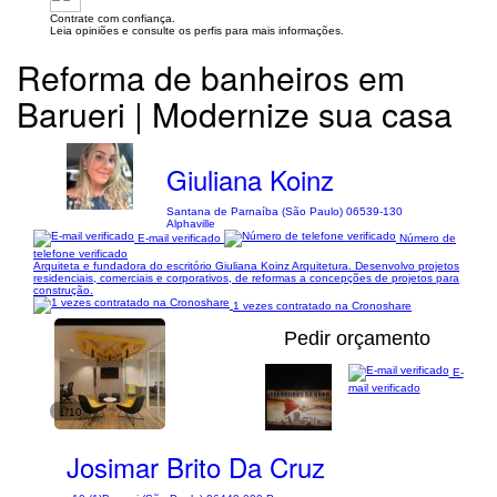
Contrate com confiança.
Leia opiniões e consulte os perfis para mais informações.
Reforma de banheiros em
Barueri | Modernize sua casa
Giuliana Koinz
Santana de Parnaíba (São Paulo) 06539-130
Alphaville
E-mail verificado
Número de
telefone verificado
Arquiteta e fundadora do escritório Giuliana Koinz Arquitetura. Desenvolvo projetos
residenciais, comerciais e corporativos, de reformas a concepções de projetos para
construção.
1 vezes contratado na Cronoshare
Pedir orçamento
E-
mail verificado
1/10
Josimar Brito Da Cruz