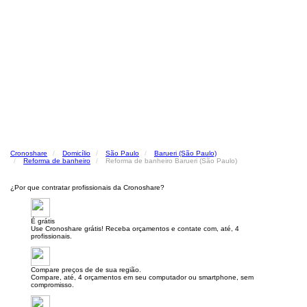
Cronoshare
Domicílio
São Paulo
Barueri (São Paulo)
Reforma de banheiro
Reforma de banheiro Barueri (São Paulo)
¿Por que contratar profissionais da Cronoshare?
É grátis
Use Cronoshare grátis! Receba orçamentos e contate com, até, 4
profissionais.
Compare preços de de sua região.
Compare, até, 4 orçamentos em seu computador ou smartphone, sem
compromisso.