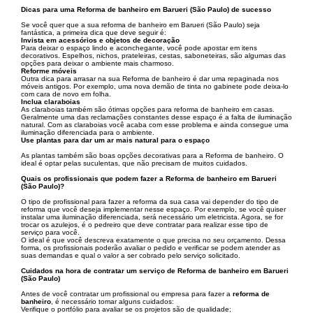
Dicas para uma Reforma de banheiro em Barueri (São Paulo) de sucesso
Se você quer que a sua reforma de banheiro em Barueri (São Paulo) seja
fantástica, a primeira dica que deve seguir é:
Invista em acessórios e objetos de decoração
Para deixar o espaço lindo e aconchegante, você pode apostar em itens
decorativos. Espelhos, nichos, prateleiras, cestas, saboneteiras, são algumas das
opções para deixar o ambiente mais charmoso.
Reforme móveis
Outra dica para arrasar na sua Reforma de banheiro é dar uma repaginada nos
móveis antigos. Por exemplo, uma nova demão de tinta no gabinete pode deixa-lo
com cara de novo em folha.
Inclua claraboias
As claraboias também são ótimas opções para reforma de banheiro em casas.
Geralmente uma das reclamações constantes desse espaço é a falta de iluminação
natural. Com as claraboias você acaba com esse problema e ainda consegue uma
iluminação diferenciada para o ambiente.
Use plantas para dar um ar mais natural para o espaço
As plantas também são boas opções decorativas para a Reforma de banheiro. O
ideal é optar pelas suculentas, que não precisam de muitos cuidados.
Quais os profissionais que podem fazer a Reforma de banheiro em Barueri
(São Paulo)?
O tipo de profissional para fazer a reforma da sua casa vai depender do tipo de
reforma que você deseja implementar nesse espaço. Por exemplo, se você quiser
instalar uma iluminação diferenciada, será necessário um eletricista. Agora, se for
trocar os azulejos, é o pedreiro que deve contratar para realizar esse tipo de
serviço para você.
O ideal é que você descreva exatamente o que precisa no seu orçamento. Dessa
forma, os profissionais poderão avaliar o pedido e verificar se podem atender as
suas demandas e qual o valor a ser cobrado pelo serviço solicitado.
Cuidados na hora de contratar um serviço de Reforma de banheiro em Barueri
(São Paulo)
Antes de você contratar um profissional ou empresa para fazer a
reforma de
banheiro
, é necessário tomar alguns cuidados:
Verifique o portfólio para avaliar se os projetos são de qualidade;