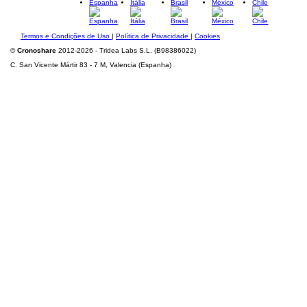
Espanha
Itália
Brasil
México
Chile
Termos e Condições de Uso
|
Política de Privacidade
|
Cookies
©
Cronoshare
2012-2026 - Tridea Labs S.L. (B98386022)
C. San Vicente Mártir 83 - 7 M, Valencia (Espanha)