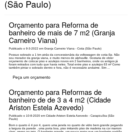
(São Paulo)
Orçamento para Reforma de
banheiro de mais de 7 m2 (Granja
Carneiro Viana)
Publicado o 9-3-2022 em Granja Carneiro Viana - Cotia (São Paulo)
Possuo sobrado a 1 km atrás da concessionária da volkswagen de cotia-Sp. Não
sou morador da granja viana, e muito menos de alphaville. Gostaria de obter
orçamento de colocar piso e azulejos novos em 2 banheiros, onde os antigos já
foram retirados com tudo que havia neles. Total entre piso e azulejos 63 m² Como
também pintar o sobrado dentro e fora, não é necessário andaime. Sim ...
Peça um orçamento
Orçamento para Reformas de
banheiro de de 3 a 4 m2 (Cidade
Ariston Estela Azevedo)
Publicado o 10-8-2020 em Cidade Ariston Estela Azevedo - Carapicuíba (São
Paulo)
Bom o quarto é 4 por 4, quero uma janela no quarto de vidro bem grande pegando
a largura da parede , uma porta boa, piso imitando piso de madeira na cor marrom
claro, gesso no teto. O banheiro grande, um pouco maior que um banheiro padrão