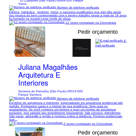
10 (1)
Barueri (São Paulo) 06449-000 Parque
Viana
Número de telefone verificado
Elétrica, hidráulica , pedreiro, pintor, e parceiros qualificados que mim dão apoio
sou pessoa do bem comprometido com o serviço trabalho nesse a mais de 16 anos
fui formado no quartel como chefe de obras
12 vezes contratado na Cronoshare
Pedir orçamento
E-
mail verificado
1/4
Juliana Magalhães
Arquitetura E
Interiores
Santana de Parnaíba (São Paulo) 06515-005
Parque Santana
Número de telefone verificado
Escritório de arquitetura e interiores, especializado em arquitetura residencial alto
padrão. Projetamos casas e o interior de sua residência. Seja casa ou
apartamento. Se você comprou um terreno e quer um projeto de arquitetura
exclusivo, que valorize seu investimento futuramente, fale conosco. Atendemos
São paulo, alphaville e região e projetos online à distância. Projetos residenciais,
que...
2 vezes contratado na Cronoshare
Pedir orçamento