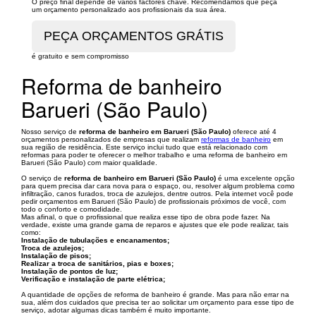
O preço final depende de vários factores chave. Recomendamos que peça
um orçamento personalizado aos profissionais da sua área.
é gratuito e sem compromisso
Reforma de banheiro
Barueri (São Paulo)
Nosso serviço de
reforma de banheiro em Barueri (São Paulo)
oferece até 4
orçamentos personalizados de empresas que realizam
reformas de banheiro
em
sua região de residência. Este serviço inclui tudo que está relacionado com
reformas para poder te oferecer o melhor trabalho e uma reforma de banheiro em
Barueri (São Paulo) com maior qualidade.
O serviço de
reforma de banheiro em Barueri (São Paulo)
é uma excelente opção
para quem precisa dar cara nova para o espaço, ou, resolver algum problema como
infiltração, canos furados, troca de azulejos, dentre outros. Pela internet você pode
pedir orçamentos em Barueri (São Paulo) de profissionais próximos de você, com
todo o conforto e comodidade.
Mas afinal, o que o profissional que realiza esse tipo de obra pode fazer. Na
verdade, existe uma grande gama de reparos e ajustes que ele pode realizar, tais
como:
Instalação de tubulações e encanamentos;
Troca de azulejos;
Instalação de pisos;
Realizar a troca de sanitários, pias e boxes;
Instalação de pontos de luz;
Verificação e instalação de parte elétrica;
A quantidade de opções de reforma de banheiro é grande. Mas para não errar na
sua, além dos cuidados que precisa ter ao solicitar um orçamento para esse tipo de
serviço, adotar algumas dicas também é muito importante.