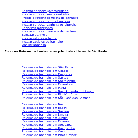
Adaptar banheiro (acessibilidade)
Instalar ou trocar vasos sanitários
Projeto e reforma completa de banheiro
Instalar ou trocar box de banheiro
Instalar ou trocar banheira ou chuveiro
Banheiros planejados
Instalar ou trocar bancada de banheiro
Esmaltar banheira
Instalar cabine de banho
Instalar azulejos de banheiro
Mobiliar banheiro
Encontre Reforma de banheiro nas principais cidades de São Paulo
Reforma de banheiro em São Paulo
Reforma de banheiro em Osasco
Reforma de banheiro em Campinas
Reforma de banheiro em Santos
Reforma de banheiro em Santo André
Reforma de banheiro em Guarulhos
Reforma de banheiro em Mauá
Reforma de banheiro em São Bernardo do Campo
Reforma de banheiro em Ribeirão Preto
Reforma de banheiro em São José dos Campos
Reforma de banheiro em Bauru
Reforma de banheiro em Itapevi
Reforma de banheiro em Sumaré
Reforma de banheiro em Limeira
Reforma de banheiro em Jundiaí
Reforma de banheiro em Guarujá
Reforma de banheiro em Sorocaba
Reforma de banheiro em Carapicuíba
Reforma de banheiro em Cotia
Reforma de banheiro em Praia Grande