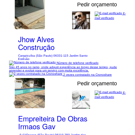
Pedir orçamento
E-
mail verificado
1/6
Jhow Alves
Construção
Carapicuíba (São Paulo) 06331-115 Jardim Santo
Estêvão
Número de telefone verificado
São 45 anos no ramo, onde adquiri experiência ao longo desse tempo, pude
aprender e evoluir para um serviço com muita excelência.
2 vezes contratado na Cronoshare
Pedir orçamento
E-
mail verificado
1/9
Empreiteira De Obras
Irmaos Gav
9 (1)
Osasco (São Paulo) 06110-250 Jardim das