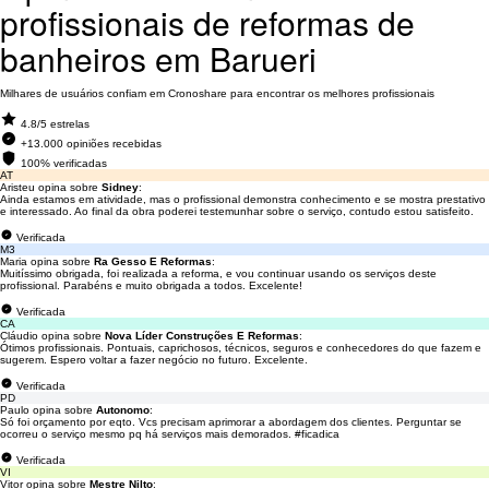
profissionais de reformas de
banheiros em Barueri
Milhares de usuários confiam em Cronoshare para encontrar os melhores profissionais
4.8/5 estrelas
+13.000 opiniões recebidas
100% verificadas
AT
Aristeu opina sobre
Sidney
:
Ainda estamos em atividade, mas o profissional demonstra conhecimento e se mostra prestativo
e interessado. Ao final da obra poderei testemunhar sobre o serviço, contudo estou satisfeito.
Verificada
M3
Maria opina sobre
Ra Gesso E Reformas
:
Muitíssimo obrigada, foi realizada a reforma, e vou continuar usando os serviços deste
profissional. Parabéns e muito obrigada a todos. Excelente!
Verificada
CA
Cláudio opina sobre
Nova Líder Construções E Reformas
:
Ótimos profissionais. Pontuais, caprichosos, técnicos, seguros e conhecedores do que fazem e
sugerem. Espero voltar a fazer negócio no futuro. Excelente.
Verificada
PD
Paulo opina sobre
Autonomo
:
Só foi orçamento por eqto. Vcs precisam aprimorar a abordagem dos clientes. Perguntar se
ocorreu o serviço mesmo pq há serviços mais demorados. #ficadica
Verificada
VI
Vitor opina sobre
Mestre Nilto
: