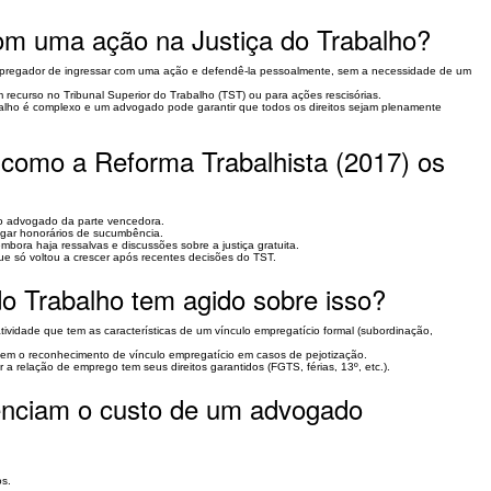
om uma ação na Justiça do Trabalho?
 empregador de ingressar com uma ação e defendê-la pessoalmente, sem a necessidade de um
ecurso no Tribunal Superior do Trabalho (TST) ou para ações rescisórias.
abalho é complexo e um advogado pode garantir que todos os direitos sejam plenamente
como a Reforma Trabalhista (2017) os
o advogado da parte vencedora.
agar honorários de sucumbência.
mbora haja ressalvas e discussões sobre a justiça gratuita.
ue só voltou a crescer após recentes decisões do TST.
do Trabalho tem agido sobre isso?
atividade que tem as características de um vínculo empregatício formal (subordinação,
em o reconhecimento de vínculo empregatício em casos de pejotização.
 a relação de emprego tem seus direitos garantidos (FGTS, férias, 13º, etc.).
luenciam o custo de um advogado
os.