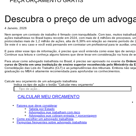
PEÇA ORÇAMENTO GRÁTIS
Descubra o preço de um advoga
4 Janeiro, 2026
Nem sempre um contrato de trabalho é firmado com tranquilidade. Com isso, muitos trabalha
ações trabalhistas no Brasil bateu recorde em 2024, com mais de 4 milhões de processos, um
protocoladas mais de 1,2 milhão de ações, alta de 6,38% em relação ao mesmo período de 
Se este é o seu caso e você está pensando em contratar um profissional para te auxiliar, 
E para obter esse tipo de informação, é preciso que você entenda como esse tipo de serviço
Continue sua leitura e conheça alguns fatores que deve levar em consideração na hora de
c
Para atuar como advogado trabalhista no Brasil, é preciso ser aprovado no exame da
Ordem 
curso de Direito em uma instituição de ensino superior reconhecida pelo Ministério da
Consolidação das Leis do Trabalho (CLT) e as jurisprudências dos tribunais. Embora não seja 
graduação ou MBA é altamente recomendada para aprofundar os conhecimentos.
Calcule seu orçamento de um advogado trabalhista
Indica os tipo de ação o botão "Calcular meu orçamento"
CALCULAR MEU ORÇAMENTO
Fatores que deve considerar
Tabela por Estado
Advogados que trabalham com risco
Advogados que cobram entrada + porcentagem
Como escolher um advogado trabalhista
Perguntas frequentes sobre advogado trabalhista