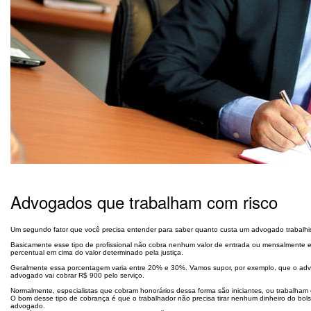
Advogados que trabalham com risco
Um segundo fator que você precisa entender para saber quanto custa um advogado trabalhist
Basicamente esse tipo de profissional não cobra nenhum valor de entrada ou mensalmente en
percentual em cima do valor determinado pela justiça.
Geralmente essa porcentagem varia entre 20% e 30%. Vamos supor, por exemplo, que o adv
advogado vai cobrar R$ 900 pelo serviço.
Normalmente, especialistas que cobram honorários dessa forma são iniciantes, ou trabalham 
O bom desse tipo de cobrança é que o trabalhador não precisa tirar nenhum dinheiro do bol
advogado.