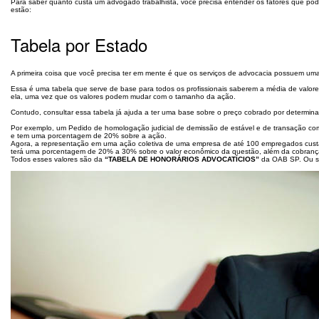
Para saber quanto custa um advogado trabalhista, você precisa entender os fatores que pod
estão:
Tabela por Estado
A primeira coisa que você precisa ter em mente é que os serviços de advocacia possuem um
Essa é uma tabela que serve de base para todos os profissionais saberem a média de valor
ela, uma vez que os valores podem mudar com o tamanho da ação.
Contudo, consultar essa tabela já ajuda a ter uma base sobre o preço cobrado por determina
Por exemplo, um Pedido de homologação judicial de demissão de estável e de transação c
e tem uma porcentagem de 20% sobre a ação.
Agora, a representação em uma ação coletiva de uma empresa de até 100 empregados custa
terá uma porcentagem de 20% a 30% sobre o valor econômico da questão, além da cobrança
Todos esses valores são da
“TABELA DE HONORÁRIOS ADVOCATÍCIOS”
da OAB SP. Ou sej