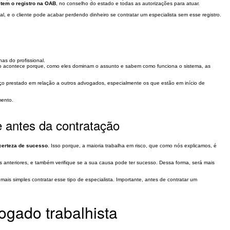
 tem o registro na OAB
, no conselho do estado e todas as autorizações para atuar.
l, e o cliente pode acabar perdendo dinheiro se contratar um especialista sem esse registro.
as do profissional.
Isso acontece porque, como eles dominam o assunto e sabem como funciona o sistema, as
o prestado em relação a outros advogados, especialmente os que estão em início de
mento.
antes da contratação
certeza de sucesso
. Isso porque, a maioria trabalha em risco, que como nós explicamos, é
anteriores, e também verifique se a sua causa pode ter sucesso. Dessa forma, será mais
ais simples contratar esse tipo de especialista. Importante, antes de contratar um
ogado trabalhista