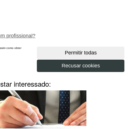
peça um orçamento gratuitamente
um profissional?
 assim como obter
tar interessado: