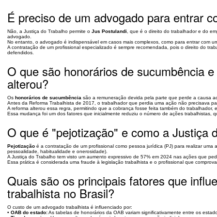
É preciso de um advogado para entrar c
Não, a Justiça do Trabalho permite o
Jus Postulandi
, que é o direito do trabalhador e do
advogado.
No entanto, o advogado é indispensável em casos mais complexos, como para entrar com um r
A contratação de um profissional especializado é sempre recomendada, pois o direito do tr
defendidos.
O que são honorários de sucumbência e 
alterou?
Os
honorários de sucumbência
são a remuneração devida pela parte que perde a causa a
Antes da Reforma Trabalhista de 2017, o trabalhador que perdia uma ação não precisava p
A reforma alterou essa regra, permitindo que a cobrança fosse feita também do trabalhador, e
Essa mudança foi um dos fatores que inicialmente reduziu o número de ações trabalhistas, q
O que é "pejotização" e como a Justiça 
Pejotização
é a contratação de um profissional como pessoa jurídica (PJ) para realizar uma 
pessoalidade, habitualidade e onerosidade).
A Justiça do Trabalho tem visto um aumento expressivo de 57% em 2024 nas ações que ped
Essa prática é considerada uma fraude à legislação trabalhista e o profissional que comprovar
Quais são os principais fatores que inf
trabalhista no Brasil?
O custo de um advogado trabalhista é influenciado por:
•
OAB do estado:
As tabelas de honorários da OAB variam significativamente entre os estad