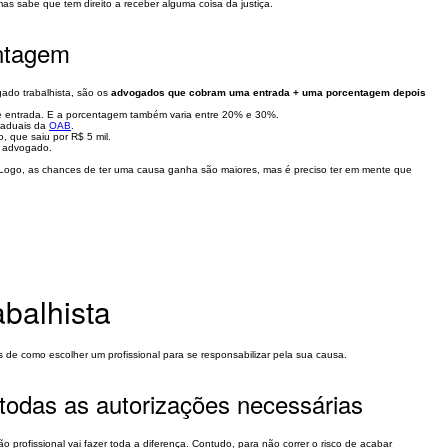
s sabe que tem direito a receber alguma coisa da justiça.
ntagem
ado trabalhista, são os
advogados que cobram uma entrada + uma porcentagem depois
 de entrada. E a porcentagem também varia entre 20% e 30%.
taduais da
OAB
.
 que saiu por R$ 5 mil.
o advogado.
Logo, as chances de ter uma causa ganha são maiores, mas é preciso ter em mente que
balhista
de como escolher um profissional para se responsabilizar pela sua causa.
 todas as autorizações necessárias
profissional vai fazer toda a diferença. Contudo, para não correr o risco de acabar