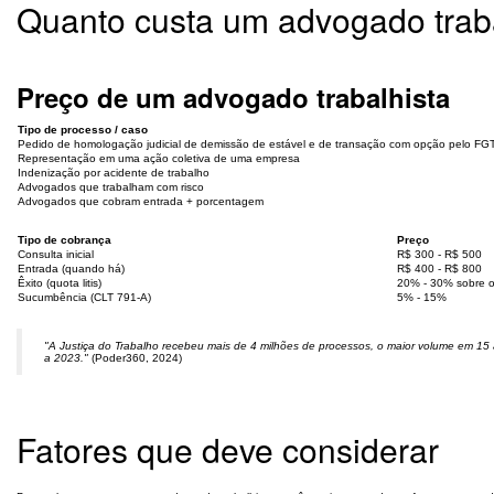
Quanto custa um advogado trab
Preço de um advogado trabalhista
Tipo de processo / caso
Pedido de homologação judicial de demissão de estável e de transação com opção pelo FG
Representação em uma ação coletiva de uma empresa
Indenização por acidente de trabalho
Advogados que trabalham com risco
Advogados que cobram entrada + porcentagem
Tipo de cobrança
Preço
Consulta inicial
R$ 300 - R$ 500
Entrada (quando há)
R$ 400 - R$ 800
Êxito (quota litis)
20% - 30% sobre o 
Sucumbência (CLT 791-A)
5% - 15%
"A Justiça do Trabalho recebeu mais de 4 milhões de processos, o maior volume em 15
a 2023."
(Poder360, 2024)
Fatores que deve considerar