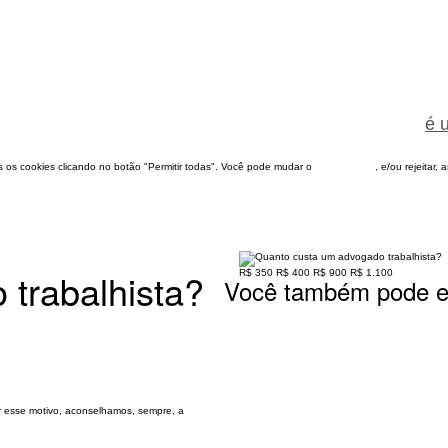
é 
dos os cookies clicando no botão "Permitir todas". Você pode mudar o
configuração
, e/ou rejeitar,
trabalhista?
R$ 350
R$ 400
R$ 900
R$ 1.100
Você também pode es
r esse motivo, aconselhamos, sempre, a