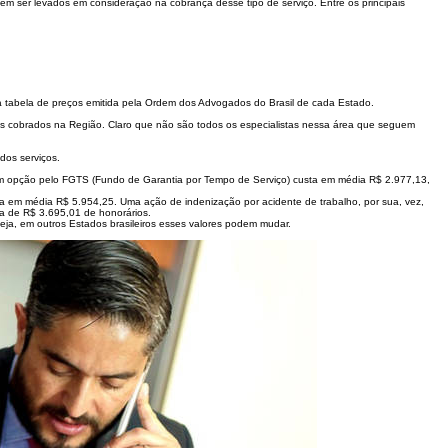
em ser levados em consideração na cobrança desse tipo de serviço. Entre os principais
a tabela de preços emitida pela Ordem dos Advogados do Brasil de cada Estado.
es cobrados na Região. Claro que não são todos os especialistas nessa área que seguem
dos serviços.
om opção pelo FGTS (Fundo de Garantia por Tempo de Serviço) custa em média R$ 2.977,13,
 em média R$ 5.954,25. Uma ação de indenização por acidente de trabalho, por sua, vez,
 de R$ 3.695,01 de honorários.
a, em outros Estados brasileiros esses valores podem mudar.