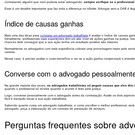
contratando alguém que nem poderia estar advogando,
sempre verifique se o profissional
Esse é um detalhe importante que faz toda a diferença no trâmite. Advogar sem a OAB é ilega
Índice de causas ganhas
Mais uma das dicas para
contratar um advogado trabalhista
é avaliar o índice de causas ganh
Geralmente, profissionais mais experientes têm um alto nível de ações ganhas na justiça. 
chances dele conseguir que a sua ação tenha um resultado positivo são maiores.
Normalmente os advogados com mais experiência cobram uma porcentagem maior pelo serviç
carreira.
Nesse caso, é preciso avaliar o custo-benefício e ver se a ação ganha compensará o investi
Converse com o advogado pessoalmente 
Na grande maioria das vezes,
os advogados trabalhistas só pegam causas que eles têm 
quando o profissional só recebe quando o acordo é feito pela justiça.
Logo, converse pessoalmente com o advogado antes da contratação. Avalie os dois aspectos 
fácil e tranquilo iniciar a sua ação trabalhista.
Sabendo quanto custa um advogado trabalhista, e como escolher o melhor profissional, será m
advogado, peça a elaboração de um contrato de prestação de serviços;
Perguntas frequentes sobre adv