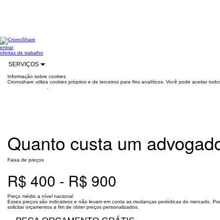
entrar
ofertas de trabalho
SERVIÇOS
Informação sobre cookies
Cronoshare utiliza cookies próprios e de terceiros para fins analíticos. Você pode aceitar to
mais informações
.
Quanto custa um advogado 
Faixa de preços
R$ 400 - R$ 900
Preço médio a nível nacional
Esses preços são indicativos e não levam em conta as mudanças periódicas do mercado. Po
solicitar orçamentos a fim de obter preços personalizados.