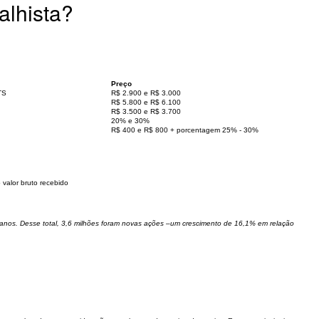
alhista?
Preço
TS
R$ 2.900 e R$ 3.000
R$ 5.800 e R$ 6.100
R$ 3.500 e R$ 3.700
20% e 30%
R$ 400 e R$ 800 + porcentagem 25% - 30%
valor bruto recebido
 anos. Desse total, 3,6 milhões foram novas ações –um crescimento de 16,1% em relação