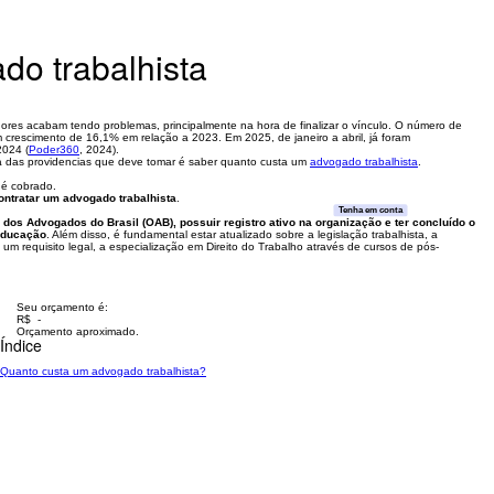
do trabalhista
dores acabam tendo problemas, principalmente na hora de finalizar o vínculo. O número de
 crescimento de 16,1% em relação a 2023. Em 2025, de janeiro a abril, já foram
2024 (
Poder360
, 2024).
uma das providencias que deve tomar é saber quanto custa um
advogado trabalhista
.
 é cobrado.
ontratar um advogado trabalhista
.
Tenha em conta
dos Advogados do Brasil (OAB), possuir registro ativo na organização e ter concluído o
 Educação
. Além disso, é fundamental estar atualizado sobre a legislação trabalhista, a
um requisito legal, a especialização em Direito do Trabalho através de cursos de pós-
Seu orçamento é:
R$ -
Orçamento aproximado.
Índice
Quanto custa um advogado trabalhista?