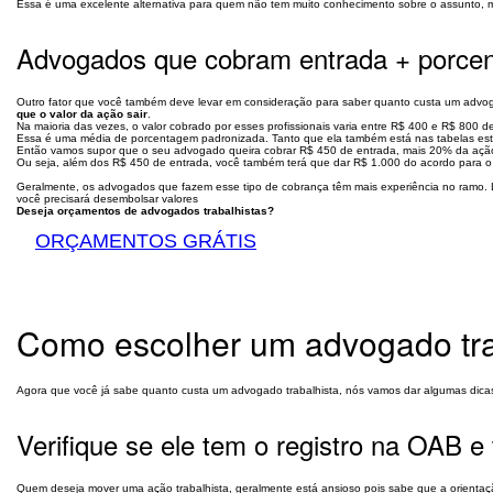
Essa é uma excelente alternativa para quem não tem muito conhecimento sobre o assunto, ma
Advogados que cobram entrada + porce
Outro fator que você também deve levar em consideração para saber quanto custa um advog
que o valor da ação sair
.
Na maioria das vezes, o valor cobrado por esses profissionais varia entre R$ 400 e R$ 800
Essa é uma média de porcentagem padronizada. Tanto que ela também está nas tabelas es
Então vamos supor que o seu advogado queira cobrar R$ 450 de entrada, mais 20% da ação,
Ou seja, além dos R$ 450 de entrada, você também terá que dar R$ 1.000 do acordo para 
Geralmente, os advogados que fazem esse tipo de cobrança têm mais experiência no ramo. 
você precisará desembolsar valores
Deseja orçamentos de advogados trabalhistas?
ORÇAMENTOS GRÁTIS
Como escolher um advogado tra
Agora que você já sabe quanto custa um advogado trabalhista, nós vamos dar algumas dicas 
Verifique se ele tem o registro na OAB e
Quem deseja mover uma ação trabalhista, geralmente está ansioso pois sabe que a orientação 