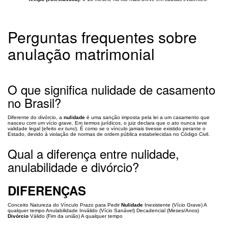
Perguntas frequentes sobre
anulação matrimonial
O que significa nulidade de casamento
no Brasil?
Diferente do divórcio, a
nulidade
é uma sanção imposta pela lei a um casamento que
nasceu com um vício grave. Em termos jurídicos, o juiz declara que o ato nunca teve
validade legal (efeito
ex tunc
). É como se o vínculo jamais tivesse existido perante o
Estado, devido à violação de normas de ordem pública estabelecidas no Código Civil.
Qual a diferença entre nulidade,
anulabilidade e divórcio?
DIFERENÇAS
Conceito Natureza do Vínculo Prazo para Pedir
Nulidade
Inexistente (Vício Grave) A
qualquer tempo Anulabilidade Inválido (Vício Sanável) Decadencial (Meses/Anos)
Divórcio
Válido (Fim da união) A qualquer tempo