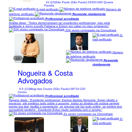
10 (10)
São Paulo (São Paulo) 03303-000 Quarta
Parada
E-mail verificado
Número de
telefone verificado
Responde rápidamente
Profissional acreditado
Amélia disse:
"Todos demonstraram ser excelentes profissionais, mas pela
facilidade e preço escolhi Fabiana e Edson por caber no meu orçamento"
204 vezes contratado na Cronoshare
E-
mail verificado
Número
de telefone verificado
1/2
Responde
rápidamente
Nogueira & Costa
Advogados
9,5 (12)
Mogi das Cruzes (São Paulo) 08710-220
Centro
Profissional acreditado
Rayane disse:
"Excelente profissional, Kaíque Batista Nogueira. Super rápido o
processo, ele explicou tudo sobre o assunto, todas as dívidas ele estava sempre
pronto pra tirar, facilita o pagamento, se precisar ele faz tudo online, se preferir tem
consultório também . Excelente Estou muito satisfeita com o serviço"
31 vezes contratado na Cronoshare
E-
mail verificado