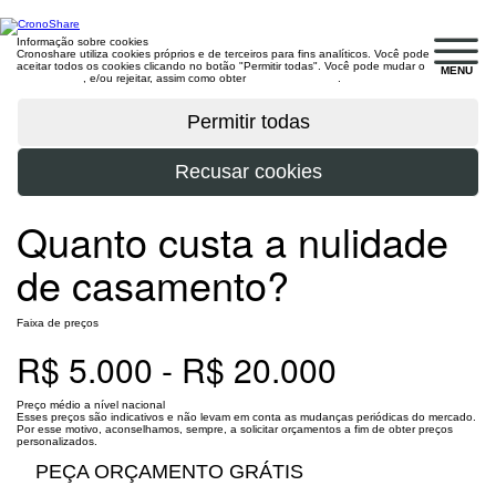
Informação sobre cookies
Cronoshare utiliza cookies próprios e de terceiros para fins analíticos. Você pode
aceitar todos os cookies clicando no botão "Permitir todas". Você pode mudar o
MENU
configuração
, e/ou rejeitar, assim como obter
mais informações
.
Quanto custa a nulidade
de casamento?
Faixa de preços
R$ 5.000 - R$ 20.000
Preço médio a nível nacional
Esses preços são indicativos e não levam em conta as mudanças periódicas do mercado.
Por esse motivo, aconselhamos, sempre, a solicitar orçamentos a fim de obter preços
personalizados.
PEÇA ORÇAMENTO GRÁTIS