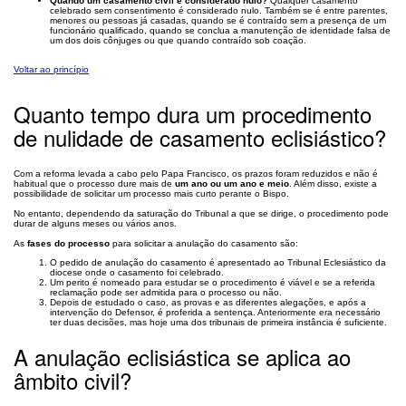
Quando um casamento civil é considerado nulo?
Qualquer casamento
celebrado sem consentimento é considerado nulo. Também se é entre parentes,
menores ou pessoas já casadas, quando se é contraído sem a presença de um
funcionário qualificado, quando se conclua a manutenção de identidade falsa de
um dos dois cônjuges ou que quando contraído sob coação.
Voltar ao princípio
Quanto tempo dura um procedimento
de nulidade de casamento eclisiástico?
Com a reforma levada a cabo pelo Papa Francisco, os prazos foram reduzidos e não é
habitual que o processo dure mais de
um ano ou um ano e meio
. Além disso, existe a
possibilidade de solicitar um processo mais curto perante o Bispo.
No entanto, dependendo da saturação do Tribunal a que se dirige, o procedimento pode
durar de alguns meses ou vários anos.
As
fases do processo
para solicitar a anulação do casamento são:
O pedido de anulação do casamento é apresentado ao Tribunal Eclesiástico da
diocese onde o casamento foi celebrado.
Um perito é nomeado para estudar se o procedimento é viável e se a referida
reclamação pode ser admitida para o processo ou não.
Depois de estudado o caso, as provas e as diferentes alegações, e após a
intervenção do Defensor, é proferida a sentença. Anteriormente era necessário
ter duas decisões, mas hoje uma dos tribunais de primeira instância é suficiente.
A anulação eclisiástica se aplica ao
âmbito civil?