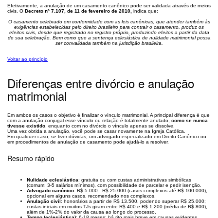
Efetivamente, a anulação de um casamento canônico pode ser validada através de meios
civis. O
Decreto nº 7.107, de 11 de fevereiro de 2010,
indica que:
O casamento celebrado em conformidade com as leis canônicas, que atender também às
exigências estabelecidas pelo direito brasileiro para contrair o casamento, produz os
efeitos civis, desde que registrado no registro próprio, produzindo efeitos a partir da data
de sua celebração. Bem como que a sentença eclesiástica de nulidade matrimonial possa
ser convalidada também na jurisdição brasileira.
Voltar ao princípio
Diferenças entre divórcio e anulação
matrimonial
Em ambos os casos o objetivo é finalizar o vínculo matrimonial. A principal diferença é que
com a anulação conjugal esse vínculo ou relação é totalmente anulado,
como se nunca
tivesse existido
, enquanto com no divórcio o vínculo apenas se dissolve.
Uma vez obtida a anulação, você pode se casar novamente na Igreja Católica.
Em qualquer caso, se tiver dúvidas, um advogado especializado em Direito Canônico ou
em procedimentos de anulação de casamento pode ajudá-lo a resolver.
Resumo rápido
Nulidade eclesiástica
: gratuita ou com custas administrativas simbólicas
(comum: 3-5 salários mínimos), com possibilidade de parcelar e pedir isenção.
Advogado canônico
: R$ 5.000 - R$ 25.000 (casos complexos até R$ 100.000),
opcional em alguns casos, recomendado nos complexos.
Anulação civil
: honorários a partir de R$ 13.500, podendo superar R$ 25.000;
custas iniciais em muitos TJs giram entre R$ 400 e R$ 1.200 (média de R$ 800),
além de 1%-2% do valor da causa ao longo do processo.
Tempo (eclesiástica)
: 6-18 meses; há rito mais breve em causas evidentes.