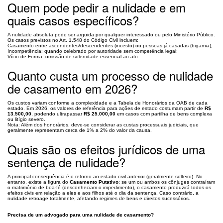
Quem pode pedir a nulidade e em
quais casos específicos?
A nulidade absoluta pode ser arguida por qualquer interessado ou pelo Ministério Público.
Os casos previstos no Art. 1.548 do Código Civil incluem:
Casamento entre ascendentes/descendentes (incesto) ou pessoas já casadas (bigamia);
Incompetência: quando celebrado por autoridade sem competência legal;
Vício de Forma: omissão de solenidade essencial ao ato.
Quanto custa um processo de nulidade
de casamento em 2026?
Os custos variam conforme a complexidade e a Tabela de Honorários da OAB de cada
estado. Em 2026, os valores de referência para ações de estado costumam partir de
R$
13.500,00
, podendo ultrapassar
R$ 25.000,00
em casos com partilha de bens complexa
ou litígio severo.
Nota: Além dos honorários, deve-se considerar as custas processuais judiciais, que
geralmente representam cerca de 1% a 2% do valor da causa.
Quais são os efeitos jurídicos de uma
sentença de nulidade?
A principal consequência é o retorno ao estado civil anterior (geralmente solteiro). No
entanto, existe a figura do
Casamento Putativo
: se um ou ambos os cônjuges contraíram
o matrimônio de boa-fé (desconheciam o impedimento), o casamento produzirá todos os
efeitos civis em relação a eles e aos filhos até o dia da sentença. Caso contrário, a
nulidade retroage totalmente, afetando regimes de bens e direitos sucessórios.
Precisa de um advogado para uma nulidade de casamento?