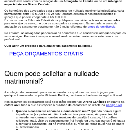
aconselhável contar com os serviços de um
Advogado de Família
ou de um
Advogado
especialista em Direito Canônico
.
Os honorários dos advogados para o processo de nulidade matrimonial eclesiástica varia
normalmente entre R$ 5.000 e R$ 25.000, embora existam certos procedimentos e
serviços que podem chegar até a R$ 100.000.
É comum que os Tribunais Eclesiásticos publiquem uma série de taxas recomendadas
para este tipo de serviço, e que os advogados as cumpram. Na verdade, o custo da
anulação do casamento geralmente não é muito diferente do
preço de um divórcio
.
No entanto, os advogados podem fixar os honorários que considerem adequados para os
seus serviços. Por isso é sempre aconselhável consultar previamente este tema com o
profissional.
Quer abrir um processo para anular um casamento na Igreja?
PEÇA ORÇAMENTOS GRÁTIS
Quem pode solicitar a nulidade
matrimonial?
A anulação do casamento pode ser requerida por qualquer um dos cônjuges, por
qualquer interessado ou pelo Ministério Público, conforme o fundamento legal aplicável.
Nos casamentos eclesiásticos será necessário recorrer ao
Direito Canônico
enquanto na
esfera civil
tudo o que diz respeito à nulidade do casamento se reflete no
Código Civil
.
Quando o casamento canônico é considerado nulo?
Quando houver algum
impedimento (as partes não têm idade mínima para casar, são parentes, há
antecedentes criminais, um dos membros do casal já é casado, há conflitos
religiosos, etc.), vício de consentimento (há fraude ou uma das partes é obrigada
a contrair o casamento, ou há intimidação) ou vício de forma (ausência do padre
ou testemunhas).