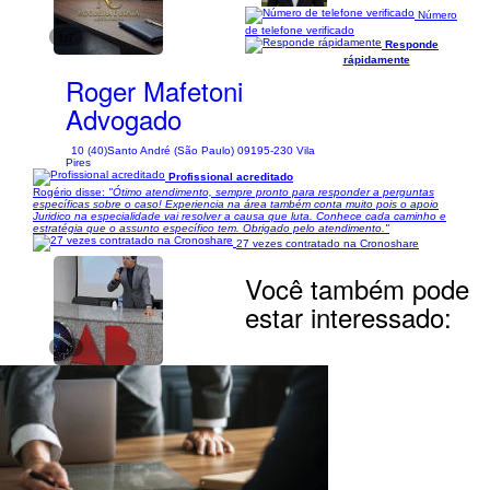
Número
de telefone verificado
1/7
Responde
rápidamente
Roger Mafetoni
Advogado
10 (40)
Santo André (São Paulo) 09195-230 Vila
Pires
Profissional acreditado
Rogério disse:
"Ótimo atendimento, sempre pronto para responder a perguntas
específicas sobre o caso! Experiencia na área também conta muito pois o apoio
Juridico na especialidade vai resolver a causa que luta. Conhece cada caminho e
estratégia que o assunto específico tem. Obrigado pelo atendimento."
27 vezes contratado na Cronoshare
Você também pode
estar interessado:
1/6