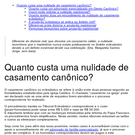
Quanto custa uma nulidade de casamento canônico?
Quanto custa um advogado especializado em Direito Canônico?
Quem pode solicitar a nulidade matrimonial?
Quanto tempo dura um procedimento de nulidade de casamento
eclisiástico?
A anulação eclisiástica se aplica ao âmbito civil?
Diferenças entre divórcio e anulação matrimonial
Perguntas frequentes sobre anulação matrimonial
Diferente do divórcio civil, que dissolve um casamento válido, a nulidade
reconhece que o matrimónio nunca existiu juridicamente no âmbito eclesiástico
devido a um defeito essencial desde sua celebração.
(Dra. Margarida Santos
Jorge, sem data)
Quanto custa uma nulidade de
casamento canônico?
O casamento canônico ou eclesiástico se refere à união entre duas pessoas segundo as
formalidades estabelecidas pela Igreja Católica. O chamado "casamento na igreja" pode
ser declarado nulo se uma série de requisitos forem atendidos e o processo
correspondente for realizado.
O procedimento tramita no Tribunal Eclesiástico correspondente e o custo
(taxas+honorários) pode variar entre R$ 5.000 e mais de R$ 50.000.
É importante lembrar que com as mudanças introduzidas pela reforma do Papa Francisco,
os procedimentos foram simplificados. Neste sentido, muitos tribunais reduziram as tarifas
e outros as eliminaram completamente.
Seja como for, para além das taxas possíveis, nestes casos é aconselhável contar com o
apoio e aconselhamento de um
advogado de família especializado
, já que o processo
pode ser complexo. E os honorários correspondentes devem ser pagos a este