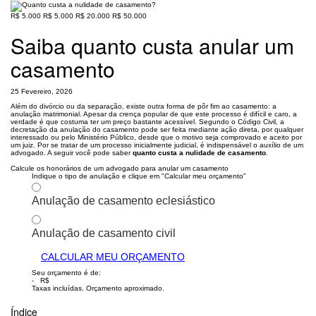
R$ 5.000
R$ 5.000
R$ 20.000
R$ 50.000
Saiba quanto custa anular um
casamento
25 Fevereiro, 2026
Além do divórcio ou da separação, existe outra forma de pôr fim ao casamento: a
anulação matrimonial. Apesar da crença popular de que este processo é difícil e caro, a
verdade é que costuma ter um preço bastante acessível. Segundo o Código Civil, a
decretação da anulação do casamento pode ser feita mediante ação direta, por qualquer
interessado ou pelo Ministério Público, desde que o motivo seja comprovado e aceito por
um juiz. Por se tratar de um processo inicialmente judicial, é indispensável o auxílio de um
advogado. A seguir você pode saber
quanto custa a nulidade de casamento
.
Calcule os honorários de um advogado para anular um casamento
Indique o tipo de anulação e clique em "Calcular meu orçamento"
Anulação de casamento eclesiástico
Anulação de casamento civil
CALCULAR MEU ORÇAMENTO
Seu orçamento é de:
- R$
Taxas incluídas. Orçamento aproximado.
Índice