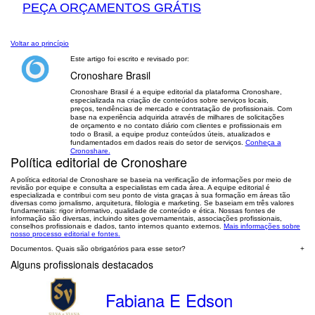
PEÇA ORÇAMENTOS GRÁTIS
Voltar ao princípio
Este artigo foi escrito e revisado por:
Cronoshare Brasil
Cronoshare Brasil é a equipe editorial da plataforma Cronoshare,
especializada na criação de conteúdos sobre serviços locais,
preços, tendências de mercado e contratação de profissionais. Com
base na experiência adquirida através de milhares de solicitações
de orçamento e no contato diário com clientes e profissionais em
todo o Brasil, a equipe produz conteúdos úteis, atualizados e
fundamentados em dados reais do setor de serviços.
Conheça a
Cronoshare.
Política editorial de Cronoshare
A política editorial de Cronoshare se baseia na verificação de informações por meio de
revisão por equipe e consulta a especialistas em cada área. A equipe editorial é
especializada e contribui com seu ponto de vista graças à sua formação em áreas tão
diversas como jornalismo, arquitetura, filologia e marketing. Se baseiam em três valores
fundamentais: rigor informativo, qualidade de conteúdo e ética. Nossas fontes de
informação são diversas, incluindo sites governamentais, associações profissionais,
conselhos profissionais e dados, tanto internos quanto externos.
Mais informações sobre
nosso processo editorial e fontes.
Documentos. Quais são obrigatórios para esse setor?
+
Alguns profissionais destacados
Fabiana E Edson