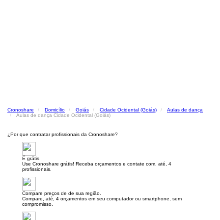
Cronoshare
Domicílio
Goiás
Cidade Ocidental (Goiás)
Aulas de dança
Aulas de dança Cidade Ocidental (Goiás)
¿Por que contratar profissionais da Cronoshare?
É grátis
Use Cronoshare grátis! Receba orçamentos e contate com, até, 4
profissionais.
Compare preços de de sua região.
Compare, até, 4 orçamentos em seu computador ou smartphone, sem
compromisso.