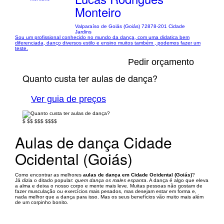
Monteiro
Valparaíso de Goiás (Goiás) 72878-201 Cidade
Jardins
Sou um profissional conhecido no mundo da dança, com uma didatica bem
diferenciada, danço diversos estilo e ensino muitos também , podemos fazer um
teste.
Pedir orçamento
Quanto custa ter aulas de dança?
Ver guia de preços
$
$$
$$$
$$$$
Aulas de dança Cidade
Ocidental (Goiás)
Como encontrar as melhores
aulas de dança em Cidade Ocidental (Goiás)
?
Já dizia o ditado popular:
quem dança os males espanta
. A dança é algo que eleva
a alma e deixa o nosso corpo e mente mais leve. Muitas pessoas não gostam de
fazer musculação ou exercícios mais pesados, mas desejam estar em forma e,
nada melhor que a dança para isso. Mas os seus benefícios vão muito mais além
de um corpinho bonito.