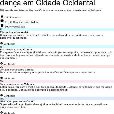
dança em Cidade Ocidental
Milhares de usuários confiam em Cronoshare para encontrar os melhores profissionais
4.8/5 estrelas
+13.000 opiniões recebidas
100% verificadas
EL
Elias opina sobre
André
:
Comunicação rápida, profissional e objetiva me colocando em contato com professores
altamente qualificados.
Verificada
RP
Rafael opina sobre
Camila
:
Em apenas 3 aulas já aprendi o básico para não passar vergonha, professora top, ensina muito
bem, faz a aula parecer fácil, além de sempre estar animada e de bom humor, se vê de lenge
que ela ama...
Verificada
JO
Jonatas opina sobre
Camila
:
Muito educada e sempre pronta para tirar as dúvidas! Ótima pessoa com certeza.
Verificada
TA
Tatiana opina sobre
Velanes
:
Estou muito feliz com a minha pró. Cuidadosa, dedicada... Atende perfeitamente aos requisitos
q eu necessito. Contratei seus serviços e estou bem feliz!!!
Verificada
GC
Gleiciane opina sobre
Cauê
:
Super educado e profissional me ajudou muito Achei uma academia de dança maravilhosa
graças ao crono share
Verificada