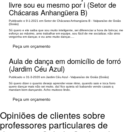
livre sou eu mesmo por i (Setor de
Chácaras Anhangüera B)
Publicado o 9-1-2021 em Setor de Chácaras Anhangüera B - Valparaíso de Goiás
(Goiás)
Só quero e ele saiba que sou muito inteligente, sei diferenciar a hora de brincar, me
esforço ao máximo, amo trabalhar em equipe, sou fácil de me socializar, não sinto
vergonha em dançar, e eu amo muito dançar.....
Peça um orçamento
Aula de dança em domicílio de forró
(Jardim Céu Azul)
Publicado o 31-3-2020 em Jardim Céu Azul - Valparaíso de Goiás (Goiás)
Só quero dizer o quanto desejo aprender esse ritmo, quando saio e toca forro
quero dançar mais não sei muito, daí fico quieta só babando vendo casais q
mandam bem dançando. Acho muitooo lindo.
Peça um orçamento
Opiniões de clientes sobre
professores particulares de