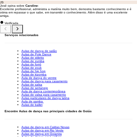
JS
José opina sobre
Caroline
:
Excelente profissional, administra a matéria muito bem, demostra bastante conhecimento e é
otima em repassar o que sabe, em transmitir o conhecimento. Além disso é uma excelente
amiga.
Verificada
Serviços relacionados
Aulas de dança de salão
Aulas de Pole Dance
Aulas de stiletto
Aulas de zumba
Aulas de forró
Aulas de zouk
Aulas de hip hop
Aulas de kizomba
Aula de dança do ventre
Aulas de dança para casamento
Aulas de salsa
Aulas de sertanejo
Aula de dança contemporânea
Aulas de valsa para casamento
Aulas particulares de dança latina
Aula de samba
Aulas de ballet
Encontre Aulas de dança nas principais cidades de Goiás
Aulas de dança em Caldas Novas
Aulas de dança em Rio Verde
Aulas de dança em Goianira