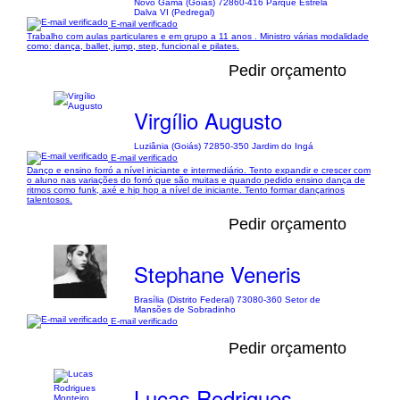
Novo Gama (Goiás) 72860-416 Parque Estrela
Dalva VI (Pedregal)
E-mail verificado
Trabalho com aulas particulares e em grupo a 11 anos . Ministro várias modalidade
como: dança, ballet, jump, step, funcional e pilates.
Pedir orçamento
Virgílio Augusto
Luziânia (Goiás) 72850-350 Jardim do Ingá
E-mail verificado
Danço e ensino forró a nível iniciante e intermediário. Tento expandir e crescer com
o aluno nas variações do forró que são muitas e quando pedido ensino dança de
ritmos como funk, axé e hip hop a nível de iniciante. Tento formar dançarinos
talentosos.
Pedir orçamento
Stephane Veneris
Brasília (Distrito Federal) 73080-360 Setor de
Mansões de Sobradinho
E-mail verificado
Pedir orçamento
Lucas Rodrigues