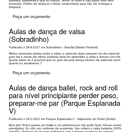
divertida, prazeirosa e que eu evolua. Tenho 38 anos e não quero forro nem
sertanejo. Prefiro me deslocar e firmar compromisso para não me entregar a
preguiça.
Peça um orçamento
Aulas de dança de valsa
(Sobradinho)
Publicado o 29-8-2017 em Sobradinho - Brasília (Distrito Federal)
Minha namorada admira muito a valsa, e sabendo disso preparei um dia especial
para ela e nesse dia minha surpresa seria ter aprendido a valsa e dançar com ela.
Queria saber se é possível que eu guie ela pela dança mesmo ela sabendo tanto
quanto eu atualmente ?
Peça um orçamento
Aulas de dança ballet, rock and roll
para nível principiante perder peso,
preparar-me par (Parque Esplanada
V)
Publicado o 29-1-2021 em Parque Esplanada V - Valparaíso de Goiás (Goiás)
Bom dia! Tenho paixao por ballet e na adolescencia não pude fazer. Houve outras
prioridades. Eu não uso uniforme da academia. Uso collant e calça bailarina 100%
algodão. Gostaria de ter uma professora com a mesma paciencia da anterior.