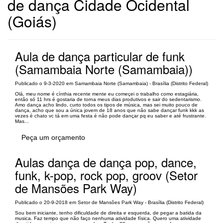
de dança Cidade Ocidental
(Goiás)
Aula de dança particular de funk
(Samambaia Norte (Samambaia))
Publicado o 9-3-2020 em Samambaia Norte (Samambaia) - Brasília (Distrito Federal)
Olá, meu nome é cínthia recente mente eu começei o trabalho como estagiária,
então só 11 hrs é gostaria de torna meus dias produtivos e sair do sedentarismo.
Amo dança acho lindo, curto todos os tipos de música, mas sei muito pouco de
dança, acho que sou a única jovem de 18 anos que não sabe dançar funk kkk as
vezes é chato vc tá em uma festa é não pode dançar pq eu saber e até frustrante.
Mas...
Peça um orçamento
Aulas dança de dança pop, dance,
funk, k-pop, rock pop, groov (Setor
de Mansões Park Way)
Publicado o 20-9-2018 em Setor de Mansões Park Way - Brasília (Distrito Federal)
Sou bem iniciante, tenho dificuldade de direita e esquerda, de pegar a batida da
musica. Faz tempo que não faço nenhuma atividade física. Quero uma atividade