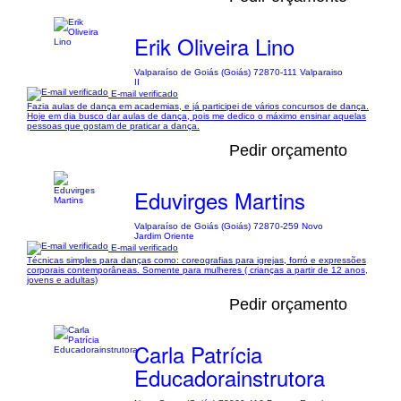
Erik Oliveira Lino
Valparaíso de Goiás (Goiás) 72870-111 Valparaiso
II
E-mail verificado
Fazia aulas de dança em academias, e já participei de vários concursos de dança.
Hoje em dia busco dar aulas de dança, pois me dedico o máximo ensinar aquelas
pessoas que gostam de praticar a dança.
Pedir orçamento
Eduvirges Martins
Valparaíso de Goiás (Goiás) 72870-259 Novo
Jardim Oriente
E-mail verificado
Técnicas simples para danças como: coreografias para igrejas, forró e expressões
corporais contemporâneas. Somente para mulheres ( crianças a partir de 12 anos,
jovens e adultas)
Pedir orçamento
Carla Patrícia
Educadorainstrutora