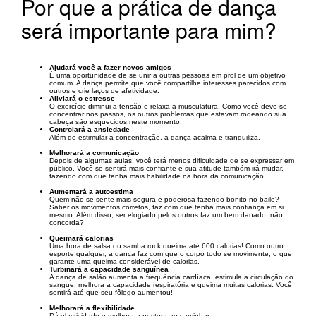
Por que a prática de dança
será importante para mim?
Ajudará você a fazer novos amigos
É uma oportunidade de se unir a outras pessoas em prol de um objetivo
comum. A dança permite que você compartilhe interesses parecidos com
outros e crie laços de afetividade.
Aliviará o estresse
O exercício diminui a tensão e relaxa a musculatura. Como você deve se
concentrar nos passos, os outros problemas que estavam rodeando sua
cabeça são esquecidos neste momento.
Controlará a ansiedade
Além de estimular a concentração, a dança acalma e tranquiliza.
Melhorará a comunicação
Depois de algumas aulas, você terá menos dificuldade de se expressar em
público. Você se sentirá mais confiante e sua atitude também irá mudar,
fazendo com que tenha mais habilidade na hora da comunicação.
Aumentará a autoestima
Quem não se sente mais segura e poderosa fazendo bonito no baile?
Saber os movimentos corretos, faz com que tenha mais confiança em si
mesmo. Além disso, ser elogiado pelos outros faz um bem danado, não
concorda?
Queimará calorias
Uma hora de salsa ou samba rock queima até 600 calorias! Como outro
esporte qualquer, a dança faz com que o corpo todo se movimente, o que
garante uma queima considerável de calorias.
Turbinará a capacidade sanguínea
A dança de salão aumenta a frequência cardíaca, estimula a circulação do
sangue, melhora a capacidade respiratória e queima muitas calorias. Você
sentirá até que seu fôlego aumentou!
Melhorará a flexibilidade
Dá elasticidade e melhora a postura ao caminhar.