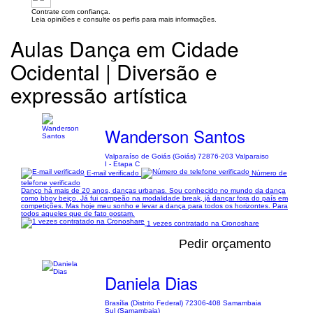
Contrate com confiança.
Leia opiniões e consulte os perfis para mais informações.
Aulas Dança em Cidade
Ocidental | Diversão e
expressão artística
Wanderson Santos
Valparaíso de Goiás (Goiás) 72876-203 Valparaiso
I - Etapa C
E-mail verificado
Número de
telefone verificado
Danço há mais de 20 anos, danças urbanas. Sou conhecido no mundo da dança
como bboy beiço. Já fui campeão na modalidade break, já dançar fora do país em
competições. Mas hoje meu sonho e levar a dança para todos os horizontes. Para
todos aqueles que de fato gostam.
1 vezes contratado na Cronoshare
Pedir orçamento
Daniela Dias
Brasília (Distrito Federal) 72306-408 Samambaia
Sul (Samambaia)