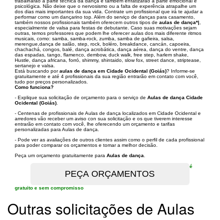
trabalharão a parte técnica da dança e também enfatizarão a parte emocional e
psicológica. Não deixe que o nervosismo ou a falta de experência atrapalhe um
dos dias mais importantes da sua vida. Contrate um profissional que irá te ajudar a
performar como um dançarino top. Além do serviço de danças para casamento,
também nossos profissionais também oferecem outros tipos de
aulas de dança*|
,
especialmente de valsa para festas de debutante. Caso suas motivações sejam
outras, temos professores que podem lhe oferecer aulas dos mais diferente ritmos
musicais, como: samba, samba-rock, zumba, samba de gafieira, salsa,
merengue,dança de salão, step, rock, boléro, breakdance, cancán, capoeira,
chachachá, congos, balé, dança acrobática, dança aérea, dança do ventre, dança
das espadas, tango, flamenco, dembow, duck walk, free step, harlem shake,
Hustle, dança africana, forró, shimmy, shintaido, slow fox, street dance, striptease,
sertanejo e valsa.
Está buscando por
aulas de dança em Cidade Ocidental (Goiás)
? Informe-se
gratuitamente e até 4 profissionais da sua região entrarão em contato com você,
tudo por preços personalizados.
Como funciona?
- Explique sua solicitação de orçamento para o serviço de
Aulas de dança Cidade
Ocidental (Goiás)
.
- Centenas de profissionais de Aulas de dança localizados em Cidade Ocidental e
arredores vão receber um aviso con sua solicitação e os que tiverem interesse
entrarão em contato com você, lhe oferecendo um orçamento e tarifas
personalizadas para Aulas de dança.
- Pode ver as avaliações de outros clientes assim como o perfil de cada profissional
para poder comparar os orçamentos e tomar a melhor decisão.
Peça um orçamento gratuitamente para
Aulas de dança
.
é
gratuito e sem compromisso
Outras solicitações de Aulas