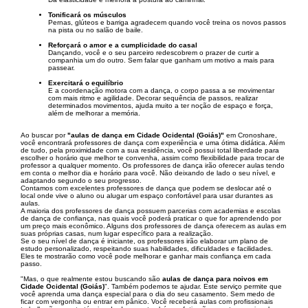
Tonificará os músculos
Pernas, glúteos e barriga agradecem quando você treina os novos passos
na pista ou no salão de baile.
Reforçará o amor e a cumplicidade do casal
Dançando, você e o seu parceiro redescobrem o prazer de curtir a
companhia um do outro. Sem falar que ganham um motivo a mais para
passear.
Exercitará o equilíbrio
E a coordenação motora com a dança, o corpo passa a se movimentar
com mais ritmo e agilidade. Decorar sequência de passos, realizar
determinados movimentos, ajuda muito a ter noção de espaço e força,
além de melhorar a memória.
Ao buscar por
"aulas de dança em Cidade Ocidental (Goiás)"
em Cronoshare,
você encontrará professores de dança com experiência e uma ótima didática. Além
de tudo, pela proximidade com a sua residência, você possui total liberdade para
escolher o horário que melhor te convenha, assim como flexibilidade para trocar de
professor a qualquer momento. Os professores de dança irão oferecer aulas tendo
em conta o melhor dia e horário para você. Não deixando de lado o seu nível, e
adaptando segundo o seu progresso.
Contamos com excelentes professores de dança que podem se deslocar até o
local onde vive o aluno ou alugar um espaço confortável para usar durantes as
aulas.
A maioria dos professores de dança possuem parcerias com academias e escolas
de dança de confiança, nas quais você poderá praticar o que for aprendendo por
um preço mais econômico. Alguns dos professores de dança oferecem as aulas em
suas próprias casas, num lugar específico para a realização.
Se o seu nível de dança é iniciante, os professores irão elaborar um plano de
estudo personalizado, respeitando suas habilidades, dificuldades e facilidades.
Eles te mostrarão como você pode melhorar e ganhar mais confiança em cada
passo.
"Mas, o que realmente estou buscando são
aulas de dança para noivos em
Cidade Ocidental (Goiás)
". Também podemos te ajudar. Este serviço permite que
você aprenda uma dança especial para o dia do seu casamento. Sem medo de
ficar com vergonha ou entrar em pânico. Você receberá aulas com profissionais