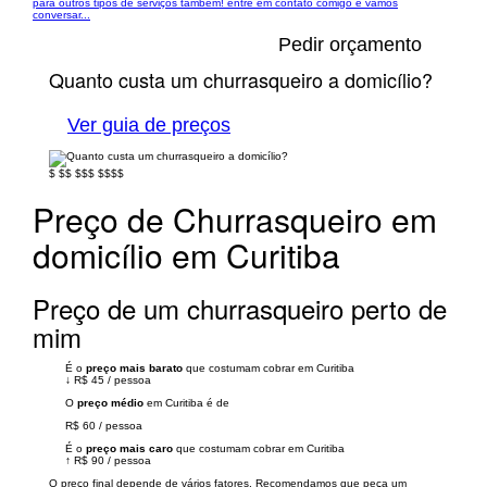
para outros tipos de serviços também! entre em contato comigo e vamos
conversar...
Pedir orçamento
Quanto custa um churrasqueiro a domicílio?
Ver guia de preços
$
$$
$$$
$$$$
Preço de Churrasqueiro em
domicílio em Curitiba
Preço de um churrasqueiro perto de
mim
É o
preço mais barato
que costumam cobrar em Curitiba
↓
R$ 45
/
pessoa
O
preço médio
em Curitiba é de
R$ 60
/
pessoa
É o
preço mais caro
que costumam cobrar em Curitiba
↑
R$ 90
/
pessoa
O preço final depende de vários fatores. Recomendamos que peça um