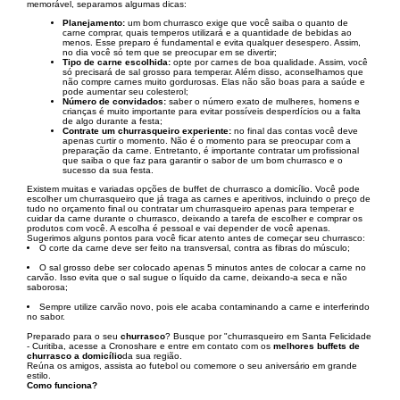
memorável, separamos algumas dicas:
Planejamento:
um bom churrasco exige que você saiba o quanto de
carne comprar, quais temperos utilizará e a quantidade de bebidas ao
menos. Esse preparo é fundamental e evita qualquer desespero. Assim,
no dia você só tem que se preocupar em se divertir;
Tipo de carne escolhida:
opte por carnes de boa qualidade. Assim, você
só precisará de sal grosso para temperar. Além disso, aconselhamos que
não compre carnes muito gordurosas. Elas não são boas para a saúde e
pode aumentar seu colesterol;
Número de convidados:
saber o número exato de mulheres, homens e
crianças é muito importante para evitar possíveis desperdícios ou a falta
de algo durante a festa;
Contrate um churrasqueiro experiente:
no final das contas você deve
apenas curtir o momento. Não é o momento para se preocupar com a
preparação da carne. Entretanto, é importante contratar um profissional
que saiba o que faz para garantir o sabor de um bom churrasco e o
sucesso da sua festa.
Existem muitas e variadas opções de buffet de churrasco a domicílio. Você pode
escolher um churrasqueiro que já traga as carnes e aperitivos, incluindo o preço de
tudo no orçamento final ou contratar um churrasqueiro apenas para temperar e
cuidar da carne durante o churrasco, deixando a tarefa de escolher e comprar os
produtos com você. A escolha é pessoal e vai depender de você apenas.
Sugerimos alguns pontos para você ficar atento antes de começar seu churrasco:
O corte da carne deve ser feito na transversal, contra as fibras do músculo;
O sal grosso debe ser colocado apenas 5 minutos antes de colocar a carne no
carvão. Isso evita que o sal sugue o líquido da carne, deixando-a seca e não
saborosa;
Sempre utilize carvão novo, pois ele acaba contaminando a carne e interferindo
no sabor.
Preparado para o seu
churrasco
? Busque por "churrasqueiro em Santa Felicidade
- Curitiba, acesse a Cronoshare e entre em contato com os
melhores buffets de
churrasco a domicílio
da sua região.
Reúna os amigos, assista ao futebol ou comemore o seu aniversário em grande
estilo.
Como funciona?