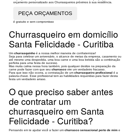
orçamento personalizado aos Churrasqueiros próximos à sua residência.
é gratuito e sem compromisso
Churrasqueiro em domicílio
Santa Felicidade - Curitiba
Um
churrasquinho
é a nossa melhor maneira de confraternizar!
Seja para celebrar um aniversário, o alcance de metas da empresa, casamento ou
até mesmo uma despedida, uma boa carne e uma boa bebida são a combinação
perfeita para uma festa de sucesso.
Mas muita calma nessa hora também, pois qualquer deslize na preparação da
carne pode fazer com que seu
churrasco
vire um verdadeiro fracasso.
Para que isso não ocorra, a contratação de um
churrasqueiro profissional
é a
palavra-chave. Esse profissional tem as habilidades requeridas para fazer desta
festa um verdadeiro arraso.
O que preciso saber antes
de contratar um
churrasqueiro em Santa
Felicidade - Curitiba?
Pensando em te ajudar você a fazer um
churrasco sensacional perto de mim
e