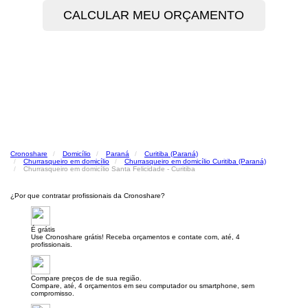
Cronoshare
Domicílio
Paraná
Curitiba (Paraná)
Churrasqueiro em domicílio
Churrasqueiro em domicílio Curitiba (Paraná)
Churrasqueiro em domicílio Santa Felicidade - Curitiba
¿Por que contratar profissionais da Cronoshare?
É grátis
Use Cronoshare grátis! Receba orçamentos e contate com, até, 4
profissionais.
Compare preços de de sua região.
Compare, até, 4 orçamentos em seu computador ou smartphone, sem
compromisso.