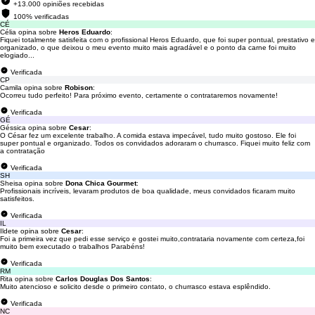
+13.000 opiniões recebidas
100% verificadas
CÉ
Célia opina sobre
Heros Eduardo
:
Fiquei totalmente satisfeita com o profissional Heros Eduardo, que foi super pontual, prestativo e
organizado, o que deixou o meu evento muito mais agradável e o ponto da carne foi muito
elogiado...
Verificada
CP
Camila opina sobre
Robison
:
Ocorreu tudo perfeito! Para próximo evento, certamente o contrataremos novamente!
Verificada
GÉ
Géssica opina sobre
Cesar
:
O César fez um excelente trabalho. A comida estava impecável, tudo muito gostoso. Ele foi
super pontual e organizado. Todos os convidados adoraram o churrasco. Fiquei muito feliz com
a contratação
Verificada
SH
Sheisa opina sobre
Dona Chica Gourmet
:
Profissionais incríveis, levaram produtos de boa qualidade, meus convidados ficaram muito
satisfeitos.
Verificada
IL
Ildete opina sobre
Cesar
:
Foi a primeira vez que pedi esse serviço e gostei muito,contrataria novamente com certeza,foi
muito bem executado o trabalhos Parabéns!
Verificada
RM
Rita opina sobre
Carlos Douglas Dos Santos
:
Muito atencioso e solicito desde o primeiro contato, o churrasco estava esplêndido.
Verificada
NC