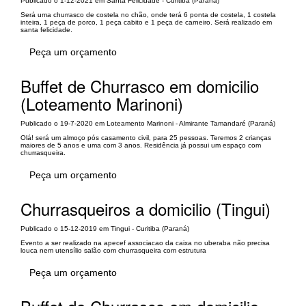
Publicado o 1-12-2021 em Santa Felicidade - Curitiba (Paraná)
Será uma churrasco de costela no chão, onde terá 6 ponta de costela, 1 costela
inteira, 1 peça de porco, 1 peça cabito e 1 peça de carneiro. Será realizado em
santa felicidade.
Peça um orçamento
Buffet de Churrasco em domicilio
(Loteamento Marinoni)
Publicado o 19-7-2020 em Loteamento Marinoni - Almirante Tamandaré (Paraná)
Olá! será um almoço pós casamento civil, para 25 pessoas. Teremos 2 crianças
maiores de 5 anos e uma com 3 anos. Residência já possui um espaço com
churrasqueira.
Peça um orçamento
Churrasqueiros a domicilio (Tingui)
Publicado o 15-12-2019 em Tingui - Curitiba (Paraná)
Evento a ser realizado na apecef associacao da caixa no uberaba não precisa
louca nem utensílio salão com churrasqueira com estrutura
Peça um orçamento