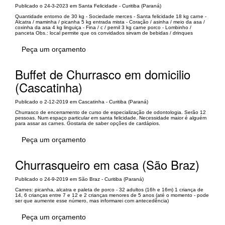
Publicado o 24-3-2023 em Santa Felicidade - Curitiba (Paraná)
Quantidade entorno de 30 kg - Sociedade merces - Santa felicidade 18 kg carne -
Alcatra / maminha / picanha 5 kg entrada mista - Coração / asinha / meio da asa /
coxinha da asa 4 kg linguiça - Fina / c / pernil 3 kg carne porco - Lombinho /
panceta Obs.: local permite que os convidados sirvam de bebidas / drinques
Peça um orçamento
Buffet de Churrasco em domicilio
(Cascatinha)
Publicado o 2-12-2019 em Cascatinha - Curitiba (Paraná)
Churrasco de encerramento de curso de especialização de odontologia. Serão 12
pessoas. Num espaço particular em santa felicidade. Necessidade maior é alguém
para assar as carnes. Gostaria de saber opções de cardápios.
Peça um orçamento
Churrasqueiro em casa (São Braz)
Publicado o 24-9-2019 em São Braz - Curitiba (Paraná)
Carnes: picanha, alcatra e paleta de porco - 32 adultos (16h e 16m) 1 criança de
14, 6 crianças entre 7 e 12 e 2 crianças menores de 5 anos (até o momento - pode
ser que aumente esse número, mas informarei com antecedência)
Peça um orçamento