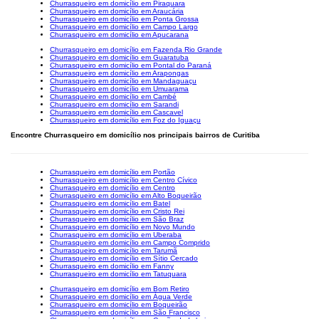
Churrasqueiro em domicílio em Piraquara
Churrasqueiro em domicílio em Araucária
Churrasqueiro em domicílio em Ponta Grossa
Churrasqueiro em domicílio em Campo Largo
Churrasqueiro em domicílio em Apucarana
Churrasqueiro em domicílio em Fazenda Rio Grande
Churrasqueiro em domicílio em Guaratuba
Churrasqueiro em domicílio em Pontal do Paraná
Churrasqueiro em domicílio em Arapongas
Churrasqueiro em domicílio em Mandaguaçu
Churrasqueiro em domicílio em Umuarama
Churrasqueiro em domicílio em Cambé
Churrasqueiro em domicílio em Sarandi
Churrasqueiro em domicílio em Cascavel
Churrasqueiro em domicílio em Foz do Iguaçu
Encontre Churrasqueiro em domicílio nos principais bairros de Curitiba
Churrasqueiro em domicílio em Portão
Churrasqueiro em domicílio em Centro Cívico
Churrasqueiro em domicílio em Centro
Churrasqueiro em domicílio em Alto Boqueirão
Churrasqueiro em domicílio em Batel
Churrasqueiro em domicílio em Cristo Rei
Churrasqueiro em domicílio em São Braz
Churrasqueiro em domicílio em Novo Mundo
Churrasqueiro em domicílio em Uberaba
Churrasqueiro em domicílio em Campo Comprido
Churrasqueiro em domicílio em Tarumã
Churrasqueiro em domicílio em Sítio Cercado
Churrasqueiro em domicílio em Fanny
Churrasqueiro em domicílio em Tatuquara
Churrasqueiro em domicílio em Bom Retiro
Churrasqueiro em domicílio em Água Verde
Churrasqueiro em domicílio em Boqueirão
Churrasqueiro em domicílio em São Francisco