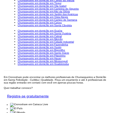
Churrasqueiro em domicílio em Capão da Imbuia
Churrasqueiro em domicílio em Tingui
Churrasqueiro em domicílio em Vila Izabel
Churrasqueiro em domicílio em Campina do Siqueira
Churrasqueiro em domicílio em Alto da Glória
Churrasqueiro em domicílio em Jardim das Américas
Churrasqueiro em domicílio em Vista Alegre
Churrasqueiro em domicílio em Campo de Santana
Churrasqueiro em domicílio em Cajuru
Churrasqueiro em domicílio em Santa Cândida
Churrasqueiro em domicílio em Guaíra
Churrasqueiro em domicílio em Santa Quitéria
Churrasqueiro em domicílio em Cabral
Churrasqueiro em domicílio em Mercês
Churrasqueiro em domicílio em Cidade Industrial
Churrasqueiro em domicílio em Fazendinha
Churrasqueiro em domicílio em Xaxim
Churrasqueiro em domicílio em Bigorrilho
Churrasqueiro em domicílio em Santo Inácio
Churrasqueiro em domicílio em Pilarzinho
Churrasqueiro em domicílio em Hauer
Churrasqueiro em domicílio em Mossunguê
Churrasqueiro em domicílio em Guabirotuba
Em Cronoshare pode encontrar os melhores profissionais de Churrasqueiros a Domicílio
em Santa Felicidade - Curitiba | Qualidade. Peça um orçamento e até 4 profissionais de
sua região entrarão em contato com você em apenas poucas horas.
Quer trabalhar conosco?
Registre-se gratuitamente