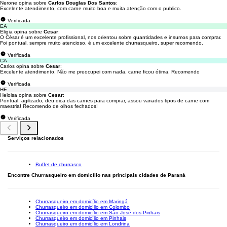
Nerone opina sobre
Carlos Douglas Dos Santos
:
Excelente atendimento, com carne muito boa e muita atenção com o publico.
Verificada
EA
Eligia opina sobre
Cesar
:
O César é um excelente profissional, nos orientou sobre quantidades e insumos para comprar.
Foi pontual, sempre muito atencioso, é um excelente churrasqueiro, super recomendo.
Verificada
CA
Carlos opina sobre
Cesar
:
Excelente atendimento. Não me preocupei com nada, carne ficou ótima. Recomendo
Verificada
HE
Heloisa opina sobre
Cesar
:
Pontual, agilizado, deu dica das carnes para comprar, assou variados tipos de carne com
maestria! Recomendo de olhos fechados!
Verificada
Serviços relacionados
Buffet de churrasco
Encontre Churrasqueiro em domicílio nas principais cidades de Paraná
Churrasqueiro em domicílio em Maringá
Churrasqueiro em domicílio em Colombo
Churrasqueiro em domicílio em São José dos Pinhais
Churrasqueiro em domicílio em Pinhais
Churrasqueiro em domicílio em Londrina