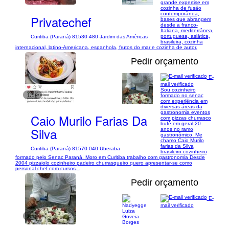
grande expertise em
cozinha de fusão
contemporânea,
Privatechef
bases que abrangem
desde a franco-
Italiana, mediterrânea,
portuguesa, asiática,
Curitiba (Paraná) 81530-480 Jardim das Américas
brasileira, cozinha
internacional, latino-Americana, espanhola, frutos do mar e cozinha de autor.
Pedir orçamento
E-
mail verificado
Sou cozinheiro
1/58
formado no senac
com experiência em
diversas áreas da
gastronomia eventos
Caio Murilo Farias Da
com pizzas churrasco
bufê em geral 20
Silva
anos no ramo
gastronômico. Me
chamo Caio Murilo
farias da Silva
Curitiba (Paraná) 81570-040 Uberaba
brasileiro cozinheiro
formado pelo Senac Paraná. Moro em Curitiba trabalho com gastronomia Desde
2004 pizzaiolo cozinheiro padeiro churrasqueiro quero apresentar-se como
personal chef com cursos...
Pedir orçamento
E-
mail verificado
1/1