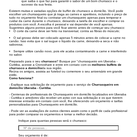
que saiba o que faz para garantir o sabor de um bom churrasco e o
sucesso da sua festa.
Existem muitas e variadas opções de buffet de churrasco a domicílio. Você pode
escolher um churrasqueiro que já traga as carnes e aperitivos, incluindo o preço de
tudo no orçamento final ou contratar um churrasqueiro apenas para temperar e
cuidar da carne durante o churrasco, deixando a tarefa de escolher e comprar os
produtos com você. A escolha é pessoal e vai depender de você apenas.
Sugerimos alguns pontos para você ficar atento antes de começar seu churrasco:
O corte da carne deve ser feito na transversal, contra as fibras do músculo;
O sal grosso debe ser colocado apenas 5 minutos antes de colocar a carne no
carvão. Isso evita que o sal sugue o líquido da carne, deixando-a seca e não
saborosa;
Sempre utilize carvão novo, pois ele acaba contaminando a carne e interferindo
no sabor.
Preparado para o seu
churrasco
? Busque por "churrasqueiro em Uberaba -
Curitiba, acesse a Cronoshare e entre em contato com os
melhores buffets de
churrasco a domicílio
da sua região.
Reúna os amigos, assista ao futebol ou comemore o seu aniversário em grande
estilo.
Como funciona?
- Explique sua solicitação de orçamento para o serviço de
Churrasqueiro em
domicílio Uberaba - Curitiba
.
- Centenas de profissionais de Churrasqueiro em domicílio localizados em Uberaba
- Curitiba e arredores vão receber um aviso con sua solicitação e os que tiverem
interesse entrarão em contato com você, lhe oferecendo um orçamento e tarifas
personalizadas para Churrasqueiro em domicílio.
- Pode ver as avaliações de outros clientes assim como o perfil de cada profissional
para poder comparar os orçamentos e tomar a melhor decisão.
Indique para quantas pessoas será o churrasco:
Seu orçamento é de: