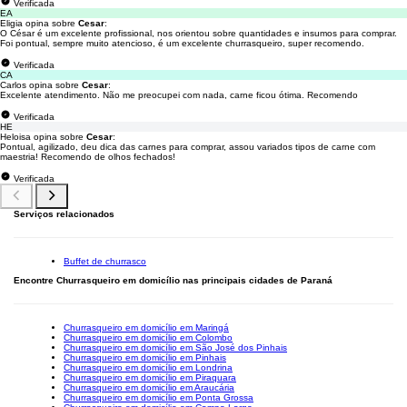
Verificada
EA
Eligia opina sobre
Cesar
:
O César é um excelente profissional, nos orientou sobre quantidades e insumos para comprar.
Foi pontual, sempre muito atencioso, é um excelente churrasqueiro, super recomendo.
Verificada
CA
Carlos opina sobre
Cesar
:
Excelente atendimento. Não me preocupei com nada, carne ficou ótima. Recomendo
Verificada
HE
Heloisa opina sobre
Cesar
:
Pontual, agilizado, deu dica das carnes para comprar, assou variados tipos de carne com
maestria! Recomendo de olhos fechados!
Verificada
Serviços relacionados
Buffet de churrasco
Encontre Churrasqueiro em domicílio nas principais cidades de Paraná
Churrasqueiro em domicílio em Maringá
Churrasqueiro em domicílio em Colombo
Churrasqueiro em domicílio em São José dos Pinhais
Churrasqueiro em domicílio em Pinhais
Churrasqueiro em domicílio em Londrina
Churrasqueiro em domicílio em Piraquara
Churrasqueiro em domicílio em Araucária
Churrasqueiro em domicílio em Ponta Grossa