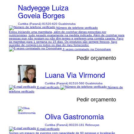
Nadyegge Luiza
Goveia Borges
Curitiba (Paraná) 81520-620 Guabirotuba
Número de telefone verificado
Estou iniciando uma marmitaria, além de cozinhar dietas prescritas por
nutricionistas, tudo pesado exatamente na medida indicada. Além de cozinhar para
pessoas que não gostam ou não têm tempo e preferem uma comida caseira. Faço
às marmitas para 1 semana ou 15 dias. Os produtos são sempre frescos, faço
questão de comprá-Los todos os dias do meu fornecedor.
6 vezes contratado na Cronoshare
Pedir orçamento
Luana Via Virmond
Curitiba (Paraná) 81510-560 Guabirotuba
E-mail verificado
Número de
telefone verificado
Pedir orçamento
Oliva Gastronomia
Curitiba (Paraná) 80220-181 Rebouças
E-mail verificado
Somos um espaço de eventos com capacidade de 60 pessoas e localização