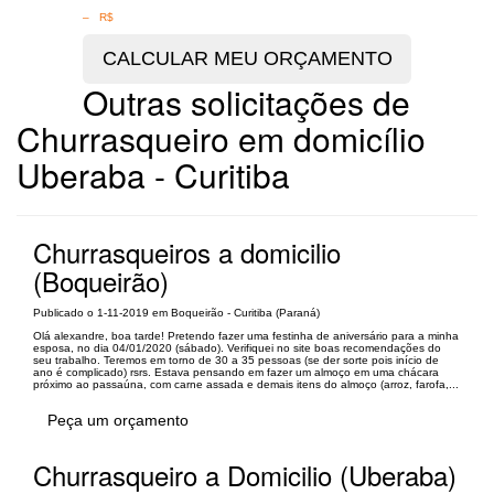
– R$
Outras solicitações de
Churrasqueiro em domicílio
Uberaba - Curitiba
Churrasqueiros a domicilio
(Boqueirão)
Publicado o 1-11-2019 em Boqueirão - Curitiba (Paraná)
Olá alexandre, boa tarde! Pretendo fazer uma festinha de aniversário para a minha
esposa, no dia 04/01/2020 (sábado). Verifiquei no site boas recomendações do
seu trabalho. Teremos em torno de 30 a 35 pessoas (se der sorte pois início de
ano é complicado) rsrs. Estava pensando em fazer um almoço em uma chácara
próximo ao passaúna, com carne assada e demais itens do almoço (arroz, farofa,...
Peça um orçamento
Churrasqueiro a Domicilio (Uberaba)