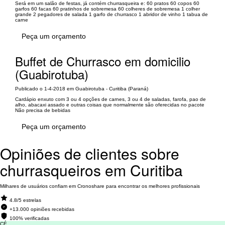
Será em um salão de festas, já contém churrasqueira e: 60 pratos 60 copos 60
garfos 60 facas 60 pratinhos de sobremesa 60 colheres de sobremesa 1 colher
grande 2 pegadores de salada 1 garfo de churrasco 1 abridor de vinho 1 tabua de
carne
Peça um orçamento
Buffet de Churrasco em domicilio
(Guabirotuba)
Publicado o 1-4-2018 em Guabirotuba - Curitiba (Paraná)
Cardápio enxuto com 3 ou 4 opções de carnes, 3 ou 4 de saladas, farofa, pao de
alho, abacaxi assado e outras coisas que normalmente são oferecidas no pacote
Não precisa de bebidas
Peça um orçamento
Opiniões de clientes sobre
churrasqueiros em Curitiba
Milhares de usuários confiam em Cronoshare para encontrar os melhores profissionais
4.8/5 estrelas
+13.000 opiniões recebidas
100% verificadas
CÉ