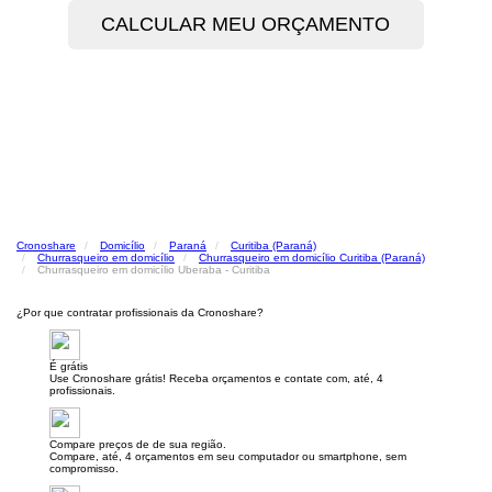
Cronoshare
Domicílio
Paraná
Curitiba (Paraná)
Churrasqueiro em domicílio
Churrasqueiro em domicílio Curitiba (Paraná)
Churrasqueiro em domicílio Uberaba - Curitiba
¿Por que contratar profissionais da Cronoshare?
É grátis
Use Cronoshare grátis! Receba orçamentos e contate com, até, 4
profissionais.
Compare preços de de sua região.
Compare, até, 4 orçamentos em seu computador ou smartphone, sem
compromisso.