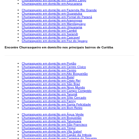
Churrasqueiro em domicílio em Campo Largo
Churrasqueiro em domicílio em Apucarana
Churrasqueiro em domicílio em Fazenda Rio Grande
Churrasqueiro em domicílio em Guaratuba
Churrasqueiro em domicílio em Pontal do Paraná
Churrasqueiro em domicílio em Arapongas
Churrasqueiro em domicílio em Mandaguaçu
Churrasqueiro em domicílio em Umuarama
Churrasqueiro em domicílio em Cambé
Churrasqueiro em domicílio em Sarandi
Churrasqueiro em domicílio em Cascavel
Churrasqueiro em domicílio em Foz do Iguaçu
Encontre Churrasqueiro em domicílio nos principais bairros de Curitiba
Churrasqueiro em domicílio em Portão
Churrasqueiro em domicílio em Centro Cívico
Churrasqueiro em domicílio em Centro
Churrasqueiro em domicílio em Alto Boqueirão
Churrasqueiro em domicílio em Batel
Churrasqueiro em domicílio em Cristo Rei
Churrasqueiro em domicílio em São Braz
Churrasqueiro em domicílio em Novo Mundo
Churrasqueiro em domicílio em Campo Comprido
Churrasqueiro em domicílio em Tarumã
Churrasqueiro em domicílio em Sítio Cercado
Churrasqueiro em domicílio em Fanny
Churrasqueiro em domicílio em Santa Felicidade
Churrasqueiro em domicílio em Bom Retiro
Churrasqueiro em domicílio em Água Verde
Churrasqueiro em domicílio em Boqueirão
Churrasqueiro em domicílio em Tatuquara
Churrasqueiro em domicílio em São Francisco
Churrasqueiro em domicílio em Tingui
Churrasqueiro em domicílio em Vila Izabel
Churrasqueiro em domicílio em Capão da Imbuia
Churrasqueiro em domicílio em Campina do Siqueira