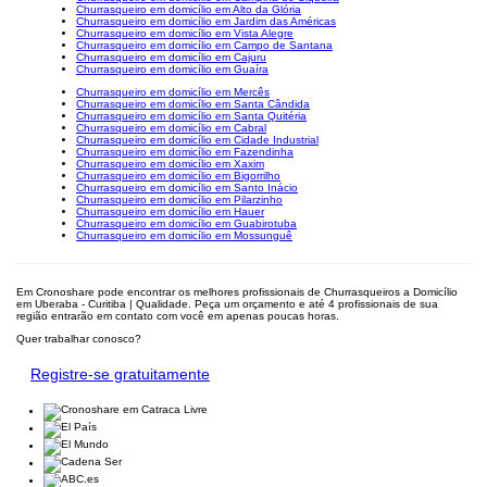
Churrasqueiro em domicílio em Alto da Glória
Churrasqueiro em domicílio em Jardim das Américas
Churrasqueiro em domicílio em Vista Alegre
Churrasqueiro em domicílio em Campo de Santana
Churrasqueiro em domicílio em Cajuru
Churrasqueiro em domicílio em Guaíra
Churrasqueiro em domicílio em Mercês
Churrasqueiro em domicílio em Santa Cândida
Churrasqueiro em domicílio em Santa Quitéria
Churrasqueiro em domicílio em Cabral
Churrasqueiro em domicílio em Cidade Industrial
Churrasqueiro em domicílio em Fazendinha
Churrasqueiro em domicílio em Xaxim
Churrasqueiro em domicílio em Bigorrilho
Churrasqueiro em domicílio em Santo Inácio
Churrasqueiro em domicílio em Pilarzinho
Churrasqueiro em domicílio em Hauer
Churrasqueiro em domicílio em Guabirotuba
Churrasqueiro em domicílio em Mossunguê
Em Cronoshare pode encontrar os melhores profissionais de Churrasqueiros a Domicílio
em Uberaba - Curitiba | Qualidade. Peça um orçamento e até 4 profissionais de sua
região entrarão em contato com você em apenas poucas horas.
Quer trabalhar conosco?
Registre-se gratuitamente