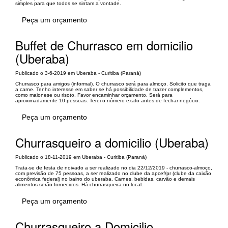
simples para que todos se sintam a vontade.
Peça um orçamento
Buffet de Churrasco em domicilio
(Uberaba)
Publicado o 3-6-2019 em Uberaba - Curitiba (Paraná)
Churrasco para amigos (informal). O churrasco será para almoço. Solicito que traga
a carne. Tenho interesse em saber se há possibilidade de trazer complementos,
como maionese ou risoto. Favor encaminhar orçamento. Será para
aproximadamente 10 pessoas. Terei o número exato antes de fechar negócio.
Peça um orçamento
Churrasqueiro a domicilio (Uberaba)
Publicado o 18-11-2019 em Uberaba - Curitiba (Paraná)
Trata-se de festa de noivado a ser realizado no dia 22/12/2019 - churrasco-almoço,
com previsão de 75 pessoas, a ser realizado no clube da apcef/pr (clube da caixão
econômica federal) no bairro do uberaba. Carnes, bebidas, carvão e demais
alimentos serão fornecidos. Há churrasqueira no local.
Peça um orçamento
Churrasqueiro a Domicilio