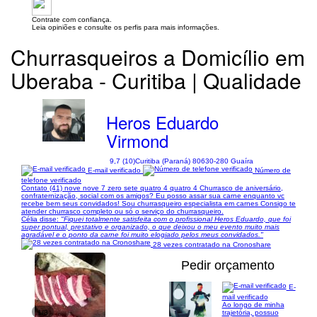
Contrate com confiança.
Leia opiniões e consulte os perfis para mais informações.
Churrasqueiros a Domicílio em
Uberaba - Curitiba | Qualidade
Heros Eduardo
Virmond
9,7 (10)
Curitiba (Paraná) 80630-280 Guaíra
E-mail verificado
Número de
telefone verificado
Contato (41) nove nove 7 zero sete quatro 4 quatro 4 Churrasco de aniversário,
confraternização, social com os amigos? Eu posso assar sua carne enquanto vc
recebe bem seus convidados! Sou churrasqueiro especialista em carnes Consigo te
atender churrasco completo ou só o serviço do churrasqueiro.
Célia disse:
"Fiquei totalmente satisfeita com o profissional Heros Eduardo, que foi
super pontual, prestativo e organizado, o que deixou o meu evento muito mais
agradável e o ponto da carne foi muito elogiado pelos meus convidados."
28 vezes contratado na Cronoshare
Pedir orçamento
E-
mail verificado
Ao longo de minha
1/3
trajetória, possuo