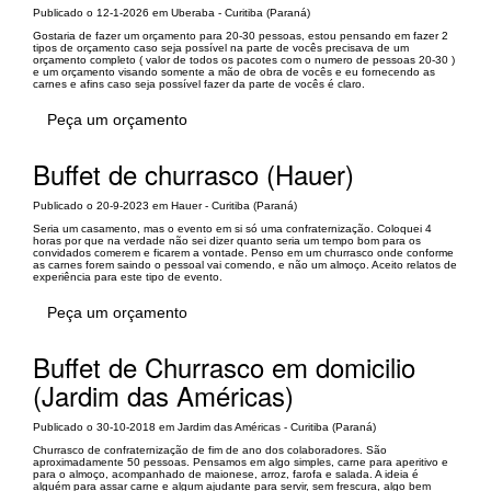
Publicado o 12-1-2026 em Uberaba - Curitiba (Paraná)
Gostaria de fazer um orçamento para 20-30 pessoas, estou pensando em fazer 2
tipos de orçamento caso seja possível na parte de vocês precisava de um
orçamento completo ( valor de todos os pacotes com o numero de pessoas 20-30 )
e um orçamento visando somente a mão de obra de vocês e eu fornecendo as
carnes e afins caso seja possível fazer da parte de vocês é claro.
Peça um orçamento
Buffet de churrasco (Hauer)
Publicado o 20-9-2023 em Hauer - Curitiba (Paraná)
Seria um casamento, mas o evento em si só uma confraternização. Coloquei 4
horas por que na verdade não sei dizer quanto seria um tempo bom para os
convidados comerem e ficarem a vontade. Penso em um churrasco onde conforme
as carnes forem saindo o pessoal vai comendo, e não um almoço. Aceito relatos de
experiência para este tipo de evento.
Peça um orçamento
Buffet de Churrasco em domicilio
(Jardim das Américas)
Publicado o 30-10-2018 em Jardim das Américas - Curitiba (Paraná)
Churrasco de confraternização de fim de ano dos colaboradores. São
aproximadamente 50 pessoas. Pensamos em algo simples, carne para aperitivo e
para o almoço, acompanhado de maionese, arroz, farofa e salada. A ideia é
alguém para assar carne e algum ajudante para servir, sem frescura, algo bem