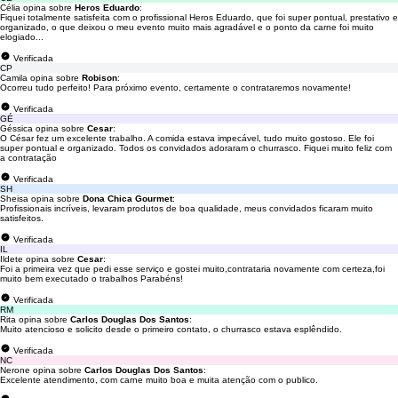
Célia opina sobre
Heros Eduardo
:
Fiquei totalmente satisfeita com o profissional Heros Eduardo, que foi super pontual, prestativo e
organizado, o que deixou o meu evento muito mais agradável e o ponto da carne foi muito
elogiado...
Verificada
CP
Camila opina sobre
Robison
:
Ocorreu tudo perfeito! Para próximo evento, certamente o contrataremos novamente!
Verificada
GÉ
Géssica opina sobre
Cesar
:
O César fez um excelente trabalho. A comida estava impecável, tudo muito gostoso. Ele foi
super pontual e organizado. Todos os convidados adoraram o churrasco. Fiquei muito feliz com
a contratação
Verificada
SH
Sheisa opina sobre
Dona Chica Gourmet
:
Profissionais incríveis, levaram produtos de boa qualidade, meus convidados ficaram muito
satisfeitos.
Verificada
IL
Ildete opina sobre
Cesar
:
Foi a primeira vez que pedi esse serviço e gostei muito,contrataria novamente com certeza,foi
muito bem executado o trabalhos Parabéns!
Verificada
RM
Rita opina sobre
Carlos Douglas Dos Santos
:
Muito atencioso e solicito desde o primeiro contato, o churrasco estava esplêndido.
Verificada
NC
Nerone opina sobre
Carlos Douglas Dos Santos
:
Excelente atendimento, com carne muito boa e muita atenção com o publico.