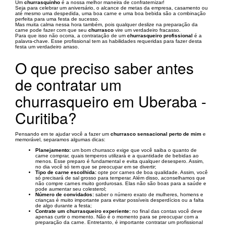
Um
churrasquinho
é a nossa melhor maneira de confraternizar!
Seja para celebrar um aniversário, o alcance de metas da empresa, casamento ou
até mesmo uma despedida, uma boa carne e uma boa bebida são a combinação
perfeita para uma festa de sucesso.
Mas muita calma nessa hora também, pois qualquer deslize na preparação da
carne pode fazer com que seu
churrasco
vire um verdadeiro fracasso.
Para que isso não ocorra, a contratação de um
churrasqueiro profissional
é a
palavra-chave. Esse profissional tem as habilidades requeridas para fazer desta
festa um verdadeiro arraso.
O que preciso saber antes
de contratar um
churrasqueiro em Uberaba -
Curitiba?
Pensando em te ajudar você a fazer um
churrasco sensacional perto de mim
e
memorável, separamos algumas dicas:
Planejamento:
um bom churrasco exige que você saiba o quanto de
carne comprar, quais temperos utilizará e a quantidade de bebidas ao
menos. Esse preparo é fundamental e evita qualquer desespero. Assim,
no dia você só tem que se preocupar em se divertir;
Tipo de carne escolhida:
opte por carnes de boa qualidade. Assim, você
só precisará de sal grosso para temperar. Além disso, aconselhamos que
não compre carnes muito gordurosas. Elas não são boas para a saúde e
pode aumentar seu colesterol;
Número de convidados:
saber o número exato de mulheres, homens e
crianças é muito importante para evitar possíveis desperdícios ou a falta
de algo durante a festa;
Contrate um churrasqueiro experiente:
no final das contas você deve
apenas curtir o momento. Não é o momento para se preocupar com a
preparação da carne. Entretanto, é importante contratar um profissional