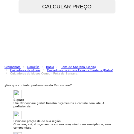
Cronoshare
Domicílio
Bahia
Feira de Santana (Bahia)
Cuidadores de idosos
Cuidadores de idosos Feira de Santana (Bahia)
Cuidadores de idosos Centro - Feira de Santana
¿Por que contratar profissionais da Cronoshare?
É grátis
Use Cronoshare grátis! Receba orçamentos e contate com, até, 4
profissionais.
Compare preços de de sua região.
Compare, até, 4 orçamentos em seu computador ou smartphone, sem
compromisso.