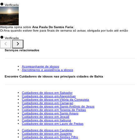
Verificada
Walquiria opina sobre
Ana Paula Do Santos Faria
:
Oi Ana quando estiver livre para finais de semana só avisar, obrigada por tudo até então
Verificada
Serviços relacionados
Acompanhante de idosos
Atendimento e assistência a idosos
Encontre Cuidadores de idosos nas principais cidades de Bahia
Cuidadores de idosos em Salvador
Cuidadores de idosos em Alagoinhas
Cuidadores de idosos em Vitória da Conquista
Cuidadores de idosos em Camaçari
Cuidadores de idosos em Santo Antônio de Jesus
Cuidadores de idosos em Teixeira de Freitas
Cuidadores de idosos em Santo Amaro
Cuidadores de idosos em Jequié
Cuidadores de idosos em Itabuna
Cuidadores de idosos em Lauro de Freitas
Cuidadores de idosos em Candeias
Cuidadores de idosos em Juazeiro
Cuidadores de idosos em Simões Filho