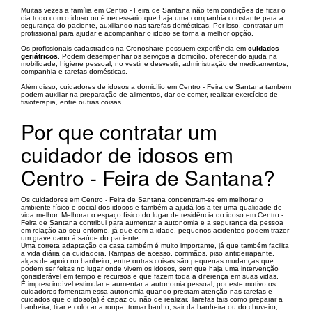
Muitas vezes a família em Centro - Feira de Santana não tem condições de ficar o
dia todo com o idoso ou é necessário que haja uma companhia constante para a
segurança do paciente, auxiliando nas tarefas domésticas. Por isso, contratar um
profissional para ajudar e acompanhar o idoso se torna a melhor opção.
Os profissionais cadastrados na Cronoshare possuem experiência em
cuidados
geriátricos
. Podem desempenhar os serviços a domicílio, oferecendo ajuda na
mobilidade, higiene pessoal, no vestir e desvestir, administração de medicamentos,
companhia e tarefas domésticas.
Além disso, cuidadores de idosos a domicílio em Centro - Feira de Santana também
podem auxiliar na preparação de alimentos, dar de comer, realizar exercícios de
fisioterapia, entre outras coisas.
Por que contratar um
cuidador de idosos em
Centro - Feira de Santana?
Os cuidadores em Centro - Feira de Santana concentram-se em melhorar o
ambiente físico e social dos idosos e também a ajudá-los a ter uma qualidade de
vida melhor. Melhorar o espaço físico do lugar de residência do idoso em Centro -
Feira de Santana contribui para aumentar a autonomia e a segurança da pessoa
em relação ao seu entorno, já que com a idade, pequenos acidentes podem trazer
um grave dano à saúde do paciente.
Uma correta adaptação da casa também é muito importante, já que também facilita
a vida diária da cuidadora. Rampas de acesso, corrimãos, piso antiderrapante,
alças de apoio no banheiro, entre outras coisas são pequenas mudanças que
podem ser feitas no lugar onde vivem os idosos, sem que haja uma intervenção
considerável em tempo e recursos e que fazem toda a diferença em suas vidas.
É imprescindível estimular e aumentar a autonomia pessoal, por este motivo os
cuidadores fomentam essa autonomia quando prestam atenção nas tarefas e
cuidados que o idoso(a) é capaz ou não de realizar. Tarefas tais como preparar a
banheira, tirar e colocar a roupa, tomar banho, sair da banheira ou do chuveiro,