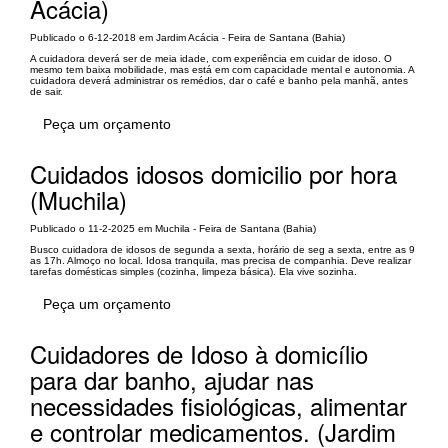
Acácia)
Publicado o 6-12-2018 em Jardim Acácia - Feira de Santana (Bahia)
A cuidadora deverá ser de meia idade, com experiência em cuidar de idoso. O
mesmo tem baixa mobilidade, mas está em com capacidade mental e autonomia. A
cuidadora deverá administrar os remédios, dar o café e banho pela manhã, antes
de sair.
Peça um orçamento
Cuidados idosos domicilio por hora
(Muchila)
Publicado o 11-2-2025 em Muchila - Feira de Santana (Bahia)
Busco cuidadora de idosos de segunda a sexta, horário de seg a sexta, entre as 9
as 17h. Almoço no local. Idosa tranquila, mas precisa de companhia. Deve realizar
tarefas domésticas simples (cozinha, limpeza básica). Ela vive sozinha.
Peça um orçamento
Cuidadores de Idoso à domicílio
para dar banho, ajudar nas
necessidades fisiológicas, alimentar
e controlar medicamentos. (Jardim