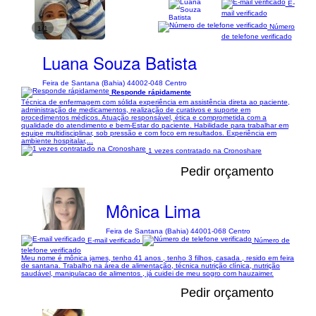
E-
mail verificado
Número
1/1
de telefone verificado
Luana Souza Batista
Feira de Santana (Bahia) 44002-048 Centro
Responde rápidamente
Técnica de enfermagem com sólida experiência em assistência direta ao paciente,
administração de medicamentos, realização de curativos e suporte em
procedimentos médicos. Atuação responsável, ética e comprometida com a
qualidade do atendimento e bem-Estar do paciente. Habilidade para trabalhar em
equipe multidisciplinar, sob pressão e com foco em resultados. Experiência em
ambiente hospitalar,...
1 vezes contratado na Cronoshare
Pedir orçamento
Mônica Lima
Feira de Santana (Bahia) 44001-068 Centro
E-mail verificado
Número de
telefone verificado
Meu nome é mônica james, tenho 41 anos , tenho 3 filhos, casada , resido em feira
de santana. Trabalho na área de alimentação, técnica nutrição clínica, nutrição
saudável, manipulacao de alimentos , já cuidei de meu sogro com hauzaimer.
Pedir orçamento