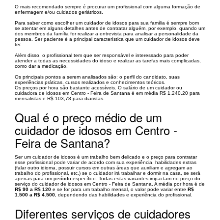
O mais recomendado sempre é procurar um profissional com alguma formação de
enfermagem e/ou cuidados geriátricos.
Para saber como escolher um cuidador de idosos para sua família é sempre bom
se atentar em alguns detalhes antes de contratar alguém, por exemplo, quando um
dos membros da família for realizar a entrevista para analisar a personalidade da
pessoa. Ser paciente é a principal característica que um cuidador de idosos deve
ter.
Além disso, o profissional tem que ser responsável e interessado para poder
atender a todas as necessidades do idoso e realizar as tarefas mais complicadas,
como dar a medicação.
Os principais pontos a serem analisados são: o perfil do candidato, suas
experiências práticas, cursos realizados e conhecimentos teóricos.
Os preços por hora são bastante acessíveis. O salário de um cuidador ou
cuidadora de idosos em Centro - Feira de Santana é em média R$ 1.240,20 para
mensalistas e R$ 103,78 para diaristas.
Qual é o preço médio de um
cuidador de idosos em Centro -
Feira de Santana?
Ser um cuidador de idosos é um trabalho bem delicado e o preço para contratar
esse profissional pode variar de acordo com sua experiência, habilidades extras
(falar outro idioma, possuir cursos em outras áreas que auxiliam e agregam ao
trabalho do profissional, etc.) se o cuidador irá trabalhar e dormir na casa, se será
apenas para um período específico. Todas estas variantes impactam no preço do
serviço do cuidador de idosos em Centro - Feira de Santana. A média por hora é de
R$ 90 a R$ 120
e se for para um trabalho mensal, o valor pode variar entre
R$
1.500 a R$ 4.500
, dependendo das habilidades e experiência do profissional.
Diferentes serviços de cuidadores