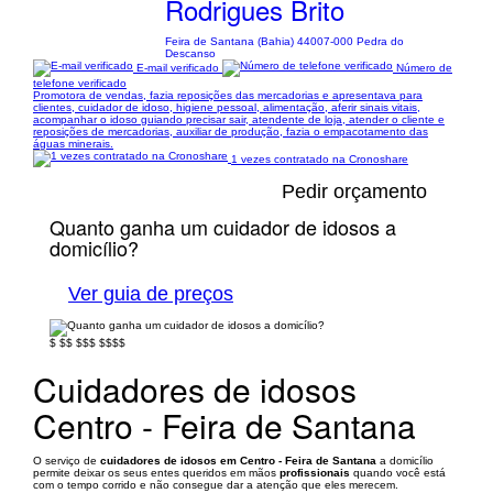
Rodrigues Brito
Feira de Santana (Bahia) 44007-000 Pedra do
Descanso
E-mail verificado
Número de
telefone verificado
Promotora de vendas, fazia reposições das mercadorias e apresentava para
clientes, cuidador de idoso, higiene pessoal, alimentação, aferir sinais vitais,
acompanhar o idoso guiando precisar sair, atendente de loja, atender o cliente e
reposições de mercadorias, auxiliar de produção, fazia o empacotamento das
águas minerais.
1 vezes contratado na Cronoshare
Pedir orçamento
Quanto ganha um cuidador de idosos a
domicílio?
Ver guia de preços
$
$$
$$$
$$$$
Cuidadores de idosos
Centro - Feira de Santana
O serviço de
cuidadores de idosos em Centro - Feira de Santana
a domicílio
permite deixar os seus entes queridos em mãos
profissionais
quando você está
com o tempo corrido e não consegue dar a atenção que eles merecem.