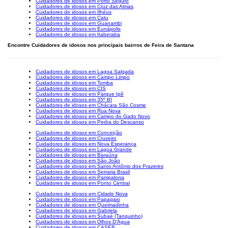
Cuidadores de idosos em Porto Seguro
Cuidadores de idosos em Cruz das Almas
Cuidadores de idosos em Ilhéus
Cuidadores de idosos em Catu
Cuidadores de idosos em Guanambi
Cuidadores de idosos em Eunápolis
Cuidadores de idosos em Itaberaba
Encontre Cuidadores de idosos nos principais bairros de Feira de Santana
Cuidadores de idosos em Lagoa Salgada
Cuidadores de idosos em Campo Limpo
Cuidadores de idosos em Tomba
Cuidadores de idosos em CIS
Cuidadores de idosos em Parque Ipê
Cuidadores de idosos em 35º BI
Cuidadores de idosos em Chácara São Cosme
Cuidadores de idosos em Rua Nova
Cuidadores de idosos em Campo do Gado Novo
Cuidadores de idosos em Pedra do Descanso
Cuidadores de idosos em Conceição
Cuidadores de idosos em Cruzeiro
Cuidadores de idosos em Nova Esperança
Cuidadores de idosos em Lagoa Grande
Cuidadores de idosos em Baraúna
Cuidadores de idosos em São João
Cuidadores de idosos em Santo Antônio dos Prazeres
Cuidadores de idosos em Serraria Brasil
Cuidadores de idosos em Pampalona
Cuidadores de idosos em Ponto Central
Cuidadores de idosos em Cidade Nova
Cuidadores de idosos em Papagaio
Cuidadores de idosos em Queimadinha
Cuidadores de idosos em Gabriela
Cuidadores de idosos em Subaé (Tanquinho)
Cuidadores de idosos em Olhos D'Água
Cuidadores de idosos em CASEB