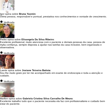
Igor opina sobre
Bruna Yasmin
:
Ótima pessoa, responsável e pontual, prestativa nos conhecimentos e vontade de crescimento.
Verificada
Pedro opina sobre
Elisangela Da Silva Ribeiro
:
Excelente profissional, muito atenciosa com o paciente e demais pessoas da casa, pessoa de
myita confiança, sempre disposta a ajudar nas tarefas da casa inclusive, bem organizada e
observadora.
Verificada
Laerte opina sobre
Josiane Teixeira Batista
:
Sou lhe muito grato por ter me acompanhado em exame de endoscopia e toda a atenção e
cuidado.
Verificada
Marllon opina sobre
Gabriela Cristina Silva Carvalho De Moura
:
Excelente trabalho tudo que o paciente necessita ela faz com profissionalismo e cuidado bem
estar do paciente.