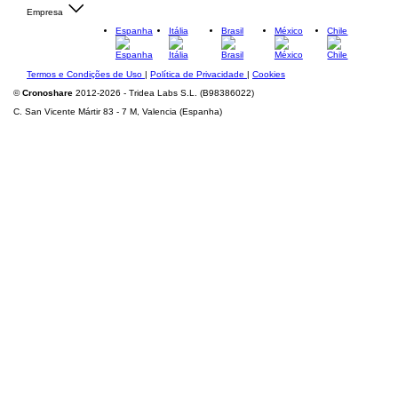
Empresa
Espanha
Itália
Brasil
México
Chile
Termos e Condições de Uso
|
Política de Privacidade
|
Cookies
©
Cronoshare
2012-2026 - Tridea Labs S.L. (B98386022)
C. San Vicente Mártir 83 - 7 M, Valencia (Espanha)