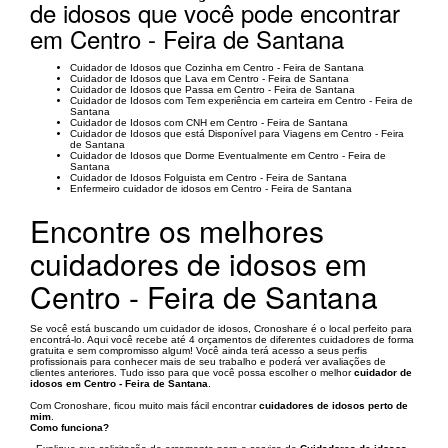
de idosos que você pode encontrar
em Centro - Feira de Santana
Cuidador de Idosos que Cozinha em Centro - Feira de Santana
Cuidador de Idosos que Lava em Centro - Feira de Santana
Cuidador de Idosos que Passa em Centro - Feira de Santana
Cuidador de Idosos com Tem experiência em carteira em Centro - Feira de
Santana
Cuidador de Idosos com CNH em Centro - Feira de Santana
Cuidador de Idosos que está Disponível para Viagens em Centro - Feira
de Santana
Cuidador de Idosos que Dorme Eventualmente em Centro - Feira de
Santana
Cuidador de Idosos Folguista em Centro - Feira de Santana
Enfermeiro cuidador de idosos em Centro - Feira de Santana
Encontre os melhores
cuidadores de idosos em
Centro - Feira de Santana
Se você está buscando um cuidador de idosos, Cronoshare é o local perfeito para
encontrá-lo. Aqui você recebe até 4 orçamentos de diferentes cuidadores de forma
gratuita e sem compromisso algum! Você ainda terá acesso a seus perfis
profissionais para conhecer mais de seu trabalho e poderá ver avaliações de
clientes anteriores. Tudo isso para que você possa escolher o melhor
cuidador de
idosos em Centro - Feira de Santana
.
Com Cronoshare, ficou muito mais fácil encontrar
cuidadores de idosos perto de
mim
.
Como funciona?