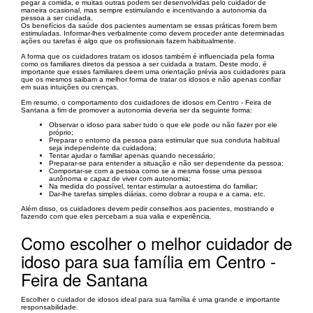
pegar a comida, e muitas outras podem ser desenvolvidas pelo cuidador de
maneira ocasional, mas sempre estimulando e incentivando a autonomia da
pessoa a ser cuidada.
Os benefícios da saúde dos pacientes aumentam se essas práticas forem bem
estimuladas. Informar-lhes verbalmente como devem proceder ante determinadas
ações ou tarefas é algo que os profissionais fazem habitualmente.
A forma que os cuidadores tratam os idosos também é influenciada pela forma
como os familiares diretos da pessoa a ser cuidada a tratam. Deste modo, é
importante que esses familiares deem uma orientação prévia aos cuidadores para
que os mesmos saibam a melhor forma de tratar os idosos e não apenas confiar
em suas intuições ou crenças.
Em resumo, o comportamento dos cuidadores de idosos em Centro - Feira de
Santana a fim de promover a autonomia deveria ser da seguinte forma:
Observar o idoso para saber tudo o que ele pode ou não fazer por ele
próprio;
Preparar o entorno da pessoa para estimular que sua conduta habitual
seja independente da cuidadora;
Tentar ajudar o familiar apenas quando necessário;
Preparar-se para entender a situação e não ser dependente da pessoa;
Comportar-se com a pessoa como se a mesma fosse uma pessoa
autônoma e capaz de viver com autonomia;
Na medida do possível, tentar estimular a autoestima do familiar;
Dar-lhe tarefas simples diárias, como dobrar a roupa e a cama, etc.
Além disso, os cuidadores devem pedir conselhos aos pacientes, mostrando e
fazendo com que eles percebam a sua valia e experiência.
Como escolher o melhor cuidador de
idoso para sua família em Centro -
Feira de Santana
Escolher o cuidador de idosos ideal para sua família é uma grande e importante
responsabilidade.