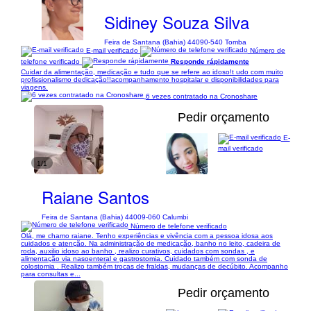
Sidiney Souza Silva
Feira de Santana (Bahia) 44090-540 Tomba
E-mail verificado
Número de
telefone verificado
Responde rápidamente
Cuidar da alimentação, medicação e tudo que se refere ao idoso!t udo com muito
profissionalismo dedicação!!acompanhamento hospitalar e disponibilidades para
viagens.
6 vezes contratado na Cronoshare
Pedir orçamento
E-
mail verificado
1/1
Raiane Santos
Feira de Santana (Bahia) 44009-060 Calumbi
Número de telefone verificado
Olá, me chamo raiane. Tenho experiências e vivência com a pessoa idosa aos
cuidados e atenção. Na administração de medicação, banho no leito, cadeira de
roda, auxilio idoso ao banho , realizo curativos, cuidados com sondas , e
alimentação via nasoenteral e gastrostomia. Cuidado também com sonda de
colostomia . Realizo também trocas de fraldas, mudanças de decúbito. Acompanho
para consultas e...
Pedir orçamento