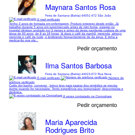
Maynara Santos Rosa
Feira de Santana (Bahia) 44051-472 São João
E-mail verificado
Tenho 3 anos de formada em enfermagem, Produro emprego desde então. Já
trabalhei durante 5 anos em supermercado antes de mim forma, estagiei no
hospital clériston andrade por 3 meses e antes da desta pandemia cuidava de uma
idosa de 83 anos, de 8 as 18 horas, lá dava o café da manhã, merenda, almoço
merenda e café da noite, e lembrando frequentemente de da água. E tinha a
medicação que ela...
Pedir orçamento
Ilma Santos Barbosa
Feira de Santana (Bahia) 44023-072 Rua Nova
E-mail verificado
Número de
telefone verificado
Cuido dor banho, converso , brinco levo para pasear dou remédios se preciso
durmo quando for necessário. Tento experiência sou responsável, descontraída e
dinâmica.
8 vezes contratado na Cronoshare
Pedir orçamento
Maria Aparecida
Rodrigues Brito