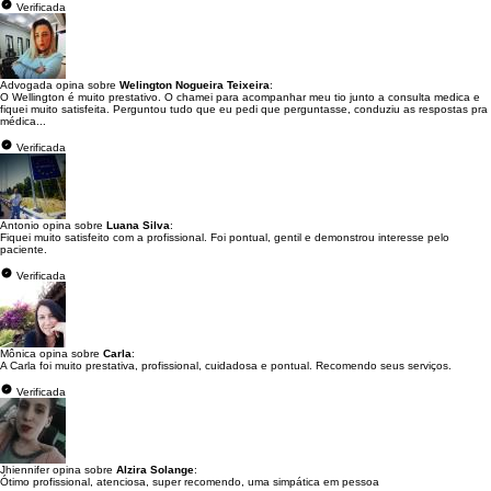
Verificada
Advogada opina sobre
Welington Nogueira Teixeira
:
O Wellington é muito prestativo. O chamei para acompanhar meu tio junto a consulta medica e
fiquei muito satisfeita. Perguntou tudo que eu pedi que perguntasse, conduziu as respostas pra
médica...
Verificada
Antonio opina sobre
Luana Silva
:
Fiquei muito satisfeito com a profissional. Foi pontual, gentil e demonstrou interesse pelo
paciente.
Verificada
Mônica opina sobre
Carla
:
A Carla foi muito prestativa, profissional, cuidadosa e pontual. Recomendo seus serviços.
Verificada
Jhiennifer opina sobre
Alzira Solange
:
Ótimo profissional, atenciosa, super recomendo, uma simpática em pessoa