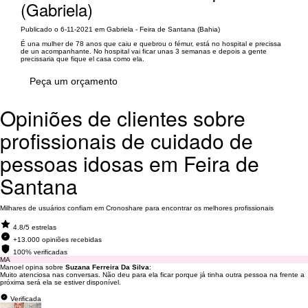
(Gabriela)
Publicado o 6-11-2021 em Gabriela - Feira de Santana (Bahia)
É una mulher de 78 anos que caiu e quebrou o fémur, está no hospital e precissa
de un acompanhante. No hospital vai ficar unas 3 semanas e depois a gente
precissaria que fique el casa como ela.
Peça um orçamento
Opiniões de clientes sobre
profissionais de cuidado de
pessoas idosas em Feira de
Santana
Milhares de usuários confiam em Cronoshare para encontrar os melhores profissionais
4.8/5 estrelas
+13.000 opiniões recebidas
100% verificadas
MA
Manoel opina sobre
Suzana Ferreira Da Silva
:
Muito atenciosa nas conversas. Não deu para ela ficar porque já tinha outra pessoa na frente a
próxima será ela se estiver disponível.
Verificada