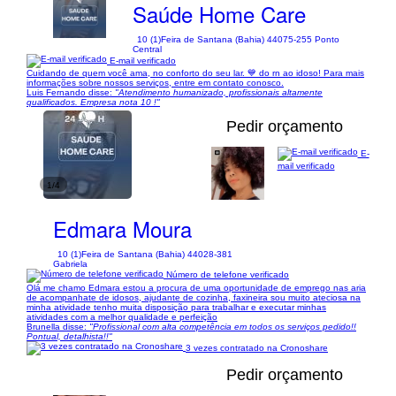
Saúde Home Care
10 (1)
Feira de Santana (Bahia) 44075-255 Ponto
Central
E-mail verificado
Cuidando de quem você ama, no conforto do seu lar. 💙 do rn ao idoso! Para mais
informações sobre nossos serviços, entre em contato conosco.
Luis Fernando disse:
"Atendimento humanizado, profissionais altamente
qualificados. Empresa nota 10 !"
Pedir orçamento
E-
mail verificado
1/4
Edmara Moura
10 (1)
Feira de Santana (Bahia) 44028-381
Gabriela
Número de telefone verificado
Olá me chamo Edmara estou a procura de uma oportunidade de emprego nas aria
de acompanhate de idosos, ajudante de cozinha, faxineira sou muito ateciosa na
minha atividade tenho muita disposição para trabalhar e executar minhas
atividades com a melhor qualidade e perfeição
Brunella disse:
"Profissional com alta competência em todos os serviços pedido!!
Pontual, detalhista!!"
3 vezes contratado na Cronoshare
Pedir orçamento