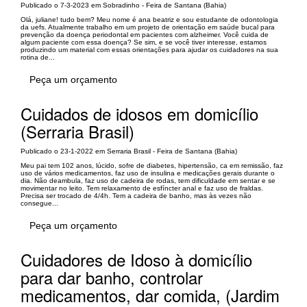
Publicado o 7-3-2023 em Sobradinho - Feira de Santana (Bahia)
Olá, juliane! tudo bem? Meu nome é ana beatriz e sou estudante de odontologia
da uefs. Atualmente trabalho em um projeto de orientação em saúde bucal para
prevenção da doença periodontal em pacientes com alzheimer. Você cuida de
algum paciente com essa doença? Se sim, e se você tiver interesse, estamos
produzindo um material com essas orientações para ajudar os cuidadores na sua
rotina de...
Peça um orçamento
Cuidados de idosos em domicílio
(Serraria Brasil)
Publicado o 23-1-2022 em Serraria Brasil - Feira de Santana (Bahia)
Meu pai tem 102 anos, lúcido, sofre de diabetes, hipertensão, ca em remissão, faz
uso de vários medicamentos, faz uso de insulina e medicações gerais durante o
dia. Não deambula, faz uso de cadeira de rodas, tem dificuldade em sentar e se
movimentar no leito. Tem relaxamento de esfíncter anal e faz uso de fraldas.
Precisa ser trocado de 4/4h. Tem a cadeira de banho, mas às vezes não
consegue...
Peça um orçamento
Cuidadores de Idoso à domicílio
para dar banho, controlar
medicamentos, dar comida, (Jardim