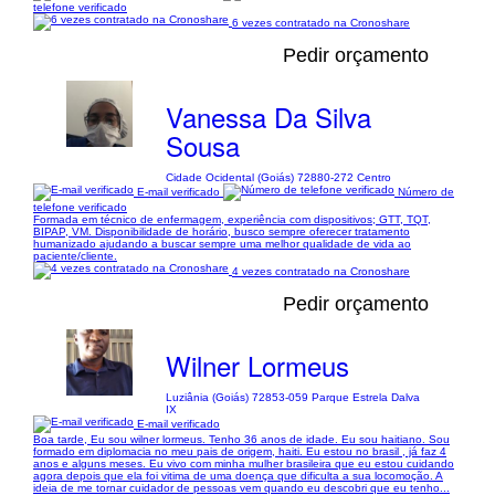
telefone verificado
6 vezes contratado na Cronoshare
Pedir orçamento
Vanessa Da Silva
Sousa
Cidade Ocidental (Goiás) 72880-272 Centro
E-mail verificado
Número de
telefone verificado
Formada em técnico de enfermagem, experiência com dispositivos; GTT, TQT,
BIPAP, VM. Disponibilidade de horário, busco sempre oferecer tratamento
humanizado ajudando a buscar sempre uma melhor qualidade de vida ao
paciente/cliente.
4 vezes contratado na Cronoshare
Pedir orçamento
Wilner Lormeus
Luziânia (Goiás) 72853-059 Parque Estrela Dalva
IX
E-mail verificado
Boa tarde, Eu sou wilner lormeus. Tenho 36 anos de idade. Eu sou haitiano. Sou
formado em diplomacia no meu pais de origem, haiti. Eu estou no brasil , já faz 4
anos e alguns meses. Eu vivo com minha mulher brasileira que eu estou cuidando
agora depois que ela foi vitima de uma doença que dificulta a sua locomoção. A
ideia de me tornar cuidador de pessoas vem quando eu descobri que eu tenho...