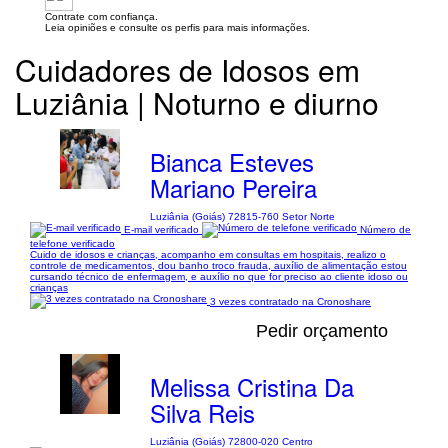
Contrate com confiança.
Leia opiniões e consulte os perfis para mais informações.
Cuidadores de Idosos em
Luziânia | Noturno e diurno
Bianca Esteves
Mariano Pereira
Luziânia (Goiás) 72815-760 Setor Norte
E-mail verificado
Número de
telefone verificado
Cuido de idosos e crianças, acompanho em consultas em hospitais, realizo o
controle de medicamentos, dou banho troco frauda, auxílio de alimentação estou
cursando técnico de enfermagem, e auxílio no que for preciso ao cliente idoso ou
crianças
3 vezes contratado na Cronoshare
Pedir orçamento
Melissa Cristina Da
Silva Reis
Luziânia (Goiás) 72800-020 Centro