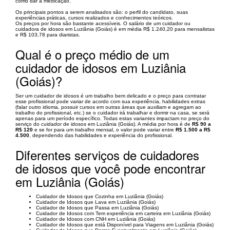
como dar a medicação.
Os principais pontos a serem analisados são: o perfil do candidato, suas
experiências práticas, cursos realizados e conhecimentos teóricos.
Os preços por hora são bastante acessíveis. O salário de um cuidador ou
cuidadora de idosos em Luziânia (Goiás) é em média R$ 1.240,20 para mensalistas
e R$ 103,78 para diaristas.
Qual é o preço médio de um
cuidador de idosos em Luziânia
(Goiás)?
Ser um cuidador de idosos é um trabalho bem delicado e o preço para contratar
esse profissional pode variar de acordo com sua experiência, habilidades extras
(falar outro idioma, possuir cursos em outras áreas que auxiliam e agregam ao
trabalho do profissional, etc.) se o cuidador irá trabalhar e dormir na casa, se será
apenas para um período específico. Todas estas variantes impactam no preço do
serviço do cuidador de idosos em Luziânia (Goiás). A média por hora é de
R$ 90 a
R$ 120
e se for para um trabalho mensal, o valor pode variar entre
R$ 1.500 a R$
4.500
, dependendo das habilidades e experiência do profissional.
Diferentes serviços de cuidadores
de idosos que você pode encontrar
em Luziânia (Goiás)
Cuidador de Idosos que Cozinha em Luziânia (Goiás)
Cuidador de Idosos que Lava em Luziânia (Goiás)
Cuidador de Idosos que Passa em Luziânia (Goiás)
Cuidador de Idosos com Tem experiência em carteira em Luziânia (Goiás)
Cuidador de Idosos com CNH em Luziânia (Goiás)
Cuidador de Idosos que está Disponível para Viagens em Luziânia (Goiás)