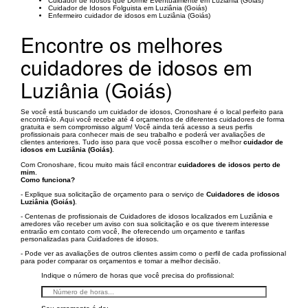
Cuidador de Idosos que Dorme Eventualmente em Luziânia (Goiás)
Cuidador de Idosos Folguista em Luziânia (Goiás)
Enfermeiro cuidador de idosos em Luziânia (Goiás)
Encontre os melhores
cuidadores de idosos em
Luziânia (Goiás)
Se você está buscando um cuidador de idosos, Cronoshare é o local perfeito para
encontrá-lo. Aqui você recebe até 4 orçamentos de diferentes cuidadores de forma
gratuita e sem compromisso algum! Você ainda terá acesso a seus perfis
profissionais para conhecer mais de seu trabalho e poderá ver avaliações de
clientes anteriores. Tudo isso para que você possa escolher o melhor
cuidador de
idosos em Luziânia (Goiás)
.
Com Cronoshare, ficou muito mais fácil encontrar
cuidadores de idosos perto de
mim
.
Como funciona?
- Explique sua solicitação de orçamento para o serviço de
Cuidadores de idosos
Luziânia (Goiás)
.
- Centenas de profissionais de Cuidadores de idosos localizados em Luziânia e
arredores vão receber um aviso con sua solicitação e os que tiverem interesse
entrarão em contato com você, lhe oferecendo um orçamento e tarifas
personalizadas para Cuidadores de idosos.
- Pode ver as avaliações de outros clientes assim como o perfil de cada profissional
para poder comparar os orçamentos e tomar a melhor decisão.
Indique o número de horas que você precisa do profissional: