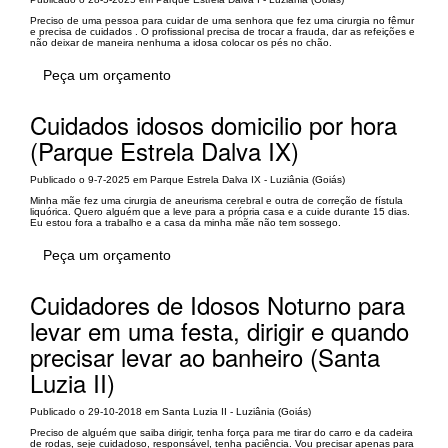
Preciso de uma pessoa para cuidar de uma senhora que fez uma cirurgia no fêmur
e precisa de cuidados . O profissional precisa de trocar a frauda, dar as refeições e
não deixar de maneira nenhuma a idosa colocar os pés no chão.
Peça um orçamento
Cuidados idosos domicilio por hora
(Parque Estrela Dalva IX)
Publicado o 9-7-2025 em Parque Estrela Dalva IX - Luziânia (Goiás)
Minha mãe fez uma cirurgia de aneurisma cerebral e outra de correção de fístula
liquórica. Quero alguém que a leve para a própria casa e a cuide durante 15 dias.
Eu estou fora a trabalho e a casa da minha mãe não tem sossego.
Peça um orçamento
Cuidadores de Idosos Noturno para
levar em uma festa, dirigir e quando
precisar levar ao banheiro (Santa
Luzia II)
Publicado o 29-10-2018 em Santa Luzia II - Luziânia (Goiás)
Preciso de alguém que saiba dirigir, tenha força para me tirar do carro e da cadeira
de rodas, seje cuidadoso, responsável, tenha paciência. Vou precisar apenas para