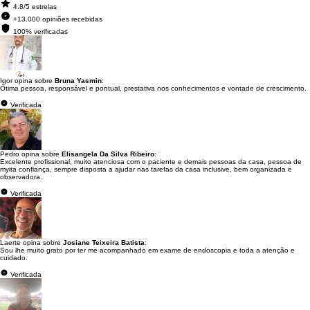
4.8/5 estrelas
+13.000 opiniões recebidas
100% verificadas
Igor opina sobre
Bruna Yasmin
:
Ótima pessoa, responsável e pontual, prestativa nos conhecimentos e vontade de crescimento.
Verificada
Pedro opina sobre
Elisangela Da Silva Ribeiro
:
Excelente profissional, muito atenciosa com o paciente e demais pessoas da casa, pessoa de
myita confiança, sempre disposta a ajudar nas tarefas da casa inclusive, bem organizada e
observadora.
Verificada
Laerte opina sobre
Josiane Teixeira Batista
:
Sou lhe muito grato por ter me acompanhado em exame de endoscopia e toda a atenção e
cuidado.
Verificada