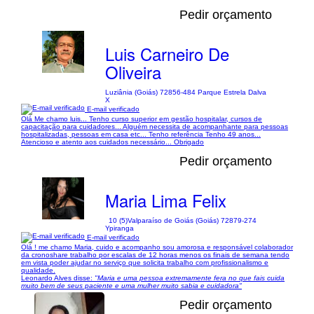
Pedir orçamento
Luis Carneiro De
Oliveira
Luziânia (Goiás) 72856-484 Parque Estrela Dalva
X
E-mail verificado
Olá Me chamo luis... Tenho curso superior em gestão hospitalar, cursos de
capacitação para cuidadores... Alguém necessita de acompanhante para pessoas
hospitalizadas, pessoas em casa etc... Tenho referência Tenho 49 anos...
Atencioso e atento aos cuidados necessário... Obrigado
Pedir orçamento
Maria Lima Felix
10 (5)
Valparaíso de Goiás (Goiás) 72879-274
Ypiranga
E-mail verificado
Olá ! me chamo Maria, cuido e acompanho sou amorosa e responsável colaborador
da cronoshare trabalho por escalas de 12 horas menos os finais de semana tendo
em vista poder ajudar no serviço que solicita trabalho com profissionalismo e
qualidade.
Leonardo Alves disse:
"Maria e uma pessoa extremamente fera no que fais cuida
muito bem de seus paciente e uma mulher muito sabia e cuidadora"
Pedir orçamento