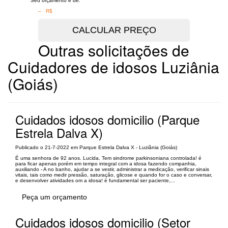
Seu orçamento é de:
– R$
Outras solicitações de
Cuidadores de idosos Luziânia
(Goiás)
Cuidados idosos domicilio (Parque
Estrela Dalva X)
Publicado o 21-7-2022 em Parque Estrela Dalva X - Luziânia (Goiás)
É uma senhora de 92 anos. Lucida. Tem sindrome parkinsoniana controlada! é
para ficar apenas porém em tempo integral com a idosa fazendo companhia,
auxiliando - A no banho, ajudar a se vestir, administrar a medicação, verificar sinais
vitais, tais como medir pressão, saturação, glicose e quando for o caso e conversar,
e desenvolver atividades om a idosa! é fundamental ser paciente,...
Peça um orçamento
Cuidados idosos domicilio (Setor