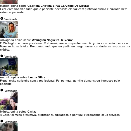
Marllon opina sobre
Gabriela Cristina Silva Carvalho De Moura
:
Excelente trabalho tudo que o paciente necessita ela faz com profissionalismo e cuidado bem
estar do paciente.
Verificada
Advogada opina sobre
Welington Nogueira Teixeira
:
O Wellington é muito prestativo. O chamei para acompanhar meu tio junto a consulta medica e
fiquei muito satisfeita. Perguntou tudo que eu pedi que perguntasse, conduziu as respostas pra
médica...
Verificada
Antonio opina sobre
Luana Silva
:
Fiquei muito satisfeito com a profissional. Foi pontual, gentil e demonstrou interesse pelo
paciente.
Verificada
Mônica opina sobre
Carla
:
A Carla foi muito prestativa, profissional, cuidadosa e pontual. Recomendo seus serviços.
Verificada