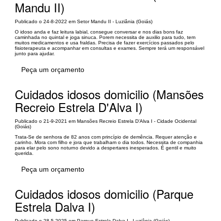
Mandu II)
Publicado o 24-8-2022 em Setor Mandu II - Luziânia (Goiás)
O idoso anda e faz leitura labial, consegue conversar e nos dias bons faz
caminhada no quintal e joga sinuca. Porem necessita de auxilio para tudo, tem
muitos medicamentos e usa fraldas. Precisa de fazer exercícios passados pelo
fisioterapeuta e acompanhar em consultas e exames. Sempre terá um responsável
junto para ajudar.
Peça um orçamento
Cuidados idosos domicilio (Mansões
Recreio Estrela D'Alva I)
Publicado o 21-9-2021 em Mansões Recreio Estrela D'Alva I - Cidade Ocidental
(Goiás)
Trata-Se de senhora de 82 anos com princípio de demência. Requer atenção e
carinho. Mora com filho e jora que trabalham o dia todos. Necessita de companhia
para elar pelo sono noturno devido a despertares inesperados. É gentil e muito
querida.
Peça um orçamento
Cuidados idosos domicilio (Parque
Estrela Dalva I)
Publicado o 28-5-2025 em Parque Estrela Dalva I - Luziânia (Goiás)