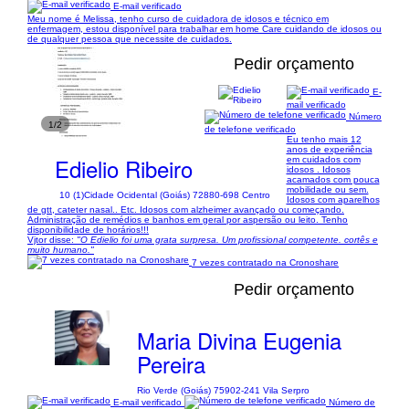
E-mail verificado
Meu nome é Melissa, tenho curso de cuidadora de idosos e técnico em
enfermagem, estou disponível para trabalhar em home Care cuidando de idosos ou
de qualquer pessoa que necessite de cuidados.
Pedir orçamento
E-
mail verificado
Número
1/2
de telefone verificado
Eu tenho mais 12
anos de experiência
Edielio Ribeiro
em cuidados com
idosos . Idosos
acamados com pouca
mobilidade ou sem.
10 (1)
Cidade Ocidental (Goiás) 72880-698 Centro
Idosos com aparelhos
de gtt, cateter nasal.. Etc. Idosos com alzheimer avançado ou começando.
Administração de remédios e banhos em geral por aspersão ou leito. Tenho
disponibilidade de horários!!!
Vjtor disse:
"O Edielio foi uma grata surpresa. Um profissional competente. cortês e
muito humano."
7 vezes contratado na Cronoshare
Pedir orçamento
Maria Divina Eugenia
Pereira
Rio Verde (Goiás) 75902-241 Vila Serpro
E-mail verificado
Número de