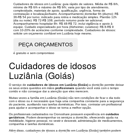
Cuidadores de idosos em Luziânia: guia rápido de valores. Média de R$ 8/h,
mínimo de R$ 6/h e máximo de R$ 9/h; varia por tipo de atendimento,
complexidade, materiais de apoio, qualificação, urgência, forma de
contratação e localização/bairro. Acompanhamento domiciliar 6h (diurno): R$
36-R$ 54 por turno; indicado para rotina e medicação simples. Plantão 12h
(dia ou noite): R$ 72-R$ 108; período noturno pode ter adicional.
Acompanhamento hospitalar 8h: R$ 48-R$ 72; inclui vigilância e apoio à
equipe. Cuidado especializado por hora (Alzheimer, curativos): R$ 8-R$ 9
com 10-20% de acréscimo conforme complexidade. Cuidadores de idosos:
solicite um orçamento confiável em Luziânia hoje mesmo.
é gratuito e sem compromisso
Cuidadores de idosos
Luziânia (Goiás)
O serviço de
cuidadores de idosos em Luziânia (Goiás)
a domicílio permite deixar
os seus entes queridos em mãos
profissionais
quando você está com o tempo
corrido e não consegue dar a atenção que eles merecem.
Muitas vezes a família em Luziânia (Goiás) não tem condições de ficar o dia todo
com o idoso ou é necessário que haja uma companhia constante para a segurança
do paciente, auxiliando nas tarefas domésticas. Por isso, contratar um profissional
para ajudar e acompanhar o idoso se torna a melhor opção.
Os profissionais cadastrados na Cronoshare possuem experiência em
cuidados
geriátricos
. Podem desempenhar os serviços a domicílio, oferecendo ajuda na
mobilidade, higiene pessoal, no vestir e desvestir, administração de medicamentos,
companhia e tarefas domésticas.
Além disso, cuidadores de idosos a domicílio em Luziânia (Goiás) também podem