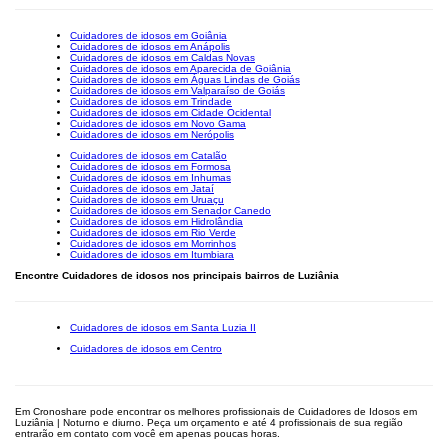
Cuidadores de idosos em Goiânia
Cuidadores de idosos em Anápolis
Cuidadores de idosos em Caldas Novas
Cuidadores de idosos em Aparecida de Goiânia
Cuidadores de idosos em Águas Lindas de Goiás
Cuidadores de idosos em Valparaíso de Goiás
Cuidadores de idosos em Trindade
Cuidadores de idosos em Cidade Ocidental
Cuidadores de idosos em Novo Gama
Cuidadores de idosos em Nerópolis
Cuidadores de idosos em Catalão
Cuidadores de idosos em Formosa
Cuidadores de idosos em Inhumas
Cuidadores de idosos em Jataí
Cuidadores de idosos em Uruaçu
Cuidadores de idosos em Senador Canedo
Cuidadores de idosos em Hidrolândia
Cuidadores de idosos em Rio Verde
Cuidadores de idosos em Morrinhos
Cuidadores de idosos em Itumbiara
Encontre Cuidadores de idosos nos principais bairros de Luziânia
Cuidadores de idosos em Santa Luzia II
Cuidadores de idosos em Centro
Em Cronoshare pode encontrar os melhores profissionais de Cuidadores de Idosos em
Luziânia | Noturno e diurno. Peça um orçamento e até 4 profissionais de sua região
entrarão em contato com você em apenas poucas horas.