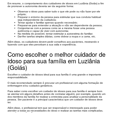
Em resumo, o comportamento dos cuidadores de idosos em Luziânia (Goiás) a fim
de promover a autonomia deveria ser da seguinte forma:
Observar o idoso para saber tudo o que ele pode ou não fazer por ele
próprio;
Preparar o entorno da pessoa para estimular que sua conduta habitual
seja independente da cuidadora;
Tentar ajudar o familiar apenas quando necessário;
Preparar-se para entender a situação e não ser dependente da pessoa;
Comportar-se com a pessoa como se a mesma fosse uma pessoa
autônoma e capaz de viver com autonomia;
Na medida do possível, tentar estimular a autoestima do familiar;
Dar-lhe tarefas simples diárias, como dobrar a roupa e a cama, etc.
Além disso, os cuidadores devem pedir conselhos aos pacientes, mostrando e
fazendo com que eles percebam a sua valia e experiência.
Como escolher o melhor cuidador de
idoso para sua família em Luziânia
(Goiás)
Escolher o cuidador de idosos ideal para sua família é uma grande e importante
responsabilidade.
O mais recomendado sempre é procurar um profissional com alguma formação de
enfermagem e/ou cuidados geriátricos.
Para saber como escolher um cuidador de idosos para sua família é sempre bom
se atentar em alguns detalhes antes de contratar alguém, por exemplo, quando um
dos membros da família for realizar a entrevista para analisar a personalidade da
pessoa. Ser paciente é a principal característica que um cuidador de idosos deve
ter.
Além disso, o profissional tem que ser responsável e interessado para poder
atender a todas as necessidades do idoso e realizar as tarefas mais complicadas,