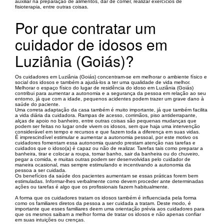
auxiliar na preparação de alimentos, dar de comer, realizar exercícios de
fisioterapia, entre outras coisas.
Por que contratar um
cuidador de idosos em
Luziânia (Goiás)?
Os cuidadores em Luziânia (Goiás) concentram-se em melhorar o ambiente físico e
social dos idosos e também a ajudá-los a ter uma qualidade de vida melhor.
Melhorar o espaço físico do lugar de residência do idoso em Luziânia (Goiás)
contribui para aumentar a autonomia e a segurança da pessoa em relação ao seu
entorno, já que com a idade, pequenos acidentes podem trazer um grave dano à
saúde do paciente.
Uma correta adaptação da casa também é muito importante, já que também facilita
a vida diária da cuidadora. Rampas de acesso, corrimãos, piso antiderrapante,
alças de apoio no banheiro, entre outras coisas são pequenas mudanças que
podem ser feitas no lugar onde vivem os idosos, sem que haja uma intervenção
considerável em tempo e recursos e que fazem toda a diferença em suas vidas.
É imprescindível estimular e aumentar a autonomia pessoal, por este motivo os
cuidadores fomentam essa autonomia quando prestam atenção nas tarefas e
cuidados que o idoso(a) é capaz ou não de realizar. Tarefas tais como preparar a
banheira, tirar e colocar a roupa, tomar banho, sair da banheira ou do chuveiro,
pegar a comida, e muitas outras podem ser desenvolvidas pelo cuidador de
maneira ocasional, mas sempre estimulando e incentivando a autonomia da
pessoa a ser cuidada.
Os benefícios da saúde dos pacientes aumentam se essas práticas forem bem
estimuladas. Informar-lhes verbalmente como devem proceder ante determinadas
ações ou tarefas é algo que os profissionais fazem habitualmente.
A forma que os cuidadores tratam os idosos também é influenciada pela forma
como os familiares diretos da pessoa a ser cuidada a tratam. Deste modo, é
importante que esses familiares deem uma orientação prévia aos cuidadores para
que os mesmos saibam a melhor forma de tratar os idosos e não apenas confiar
em suas intuições ou crenças.