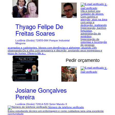
E-
mail verificado
Olá à todos! sou
1/1
cuidador de idosos.
Com carinho e
atenção, atuo na área
com amor e
Thyago Felipe De
dedicação, realizando
higienização, banhos,
Freitas Soares
folguistas,
administração de
remédios,
higienização de
Luziânia (Goiás) 72855-084 Parque Industrial
ostomias e locomoção
Mingone
de pessoas
acamadas e cadeirantes. Idosos com demências e alzheimer, atuando 24h
observando-Os a olho com segurança e discrição, anotando seus progressos e
picos de humor. Ofereço-Me a...
Pedir orçamento
E-
mail verificado
1/1
Josiane Gonçalves
Pereira
Luziânia (Goiás) 72814-520 Setor Mandu II
Número de telefone verificado
Estou estudando técnico em enfermagem e como cuidadora sera uma excelente
oportunidade