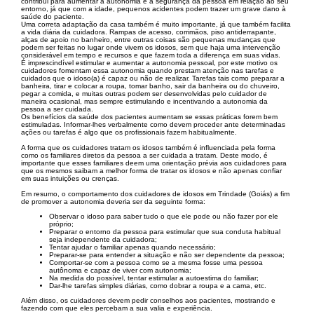
contribui para aumentar a autonomia e a segurança da pessoa em relação ao seu
entorno, já que com a idade, pequenos acidentes podem trazer um grave dano à
saúde do paciente.
Uma correta adaptação da casa também é muito importante, já que também facilita
a vida diária da cuidadora. Rampas de acesso, corrimãos, piso antiderrapante,
alças de apoio no banheiro, entre outras coisas são pequenas mudanças que
podem ser feitas no lugar onde vivem os idosos, sem que haja uma intervenção
considerável em tempo e recursos e que fazem toda a diferença em suas vidas.
É imprescindível estimular e aumentar a autonomia pessoal, por este motivo os
cuidadores fomentam essa autonomia quando prestam atenção nas tarefas e
cuidados que o idoso(a) é capaz ou não de realizar. Tarefas tais como preparar a
banheira, tirar e colocar a roupa, tomar banho, sair da banheira ou do chuveiro,
pegar a comida, e muitas outras podem ser desenvolvidas pelo cuidador de
maneira ocasional, mas sempre estimulando e incentivando a autonomia da
pessoa a ser cuidada.
Os benefícios da saúde dos pacientes aumentam se essas práticas forem bem
estimuladas. Informar-lhes verbalmente como devem proceder ante determinadas
ações ou tarefas é algo que os profissionais fazem habitualmente.
A forma que os cuidadores tratam os idosos também é influenciada pela forma
como os familiares diretos da pessoa a ser cuidada a tratam. Deste modo, é
importante que esses familiares deem uma orientação prévia aos cuidadores para
que os mesmos saibam a melhor forma de tratar os idosos e não apenas confiar
em suas intuições ou crenças.
Em resumo, o comportamento dos cuidadores de idosos em Trindade (Goiás) a fim
de promover a autonomia deveria ser da seguinte forma:
Observar o idoso para saber tudo o que ele pode ou não fazer por ele
próprio;
Preparar o entorno da pessoa para estimular que sua conduta habitual
seja independente da cuidadora;
Tentar ajudar o familiar apenas quando necessário;
Preparar-se para entender a situação e não ser dependente da pessoa;
Comportar-se com a pessoa como se a mesma fosse uma pessoa
autônoma e capaz de viver com autonomia;
Na medida do possível, tentar estimular a autoestima do familiar;
Dar-lhe tarefas simples diárias, como dobrar a roupa e a cama, etc.
Além disso, os cuidadores devem pedir conselhos aos pacientes, mostrando e
fazendo com que eles percebam a sua valia e experiência.