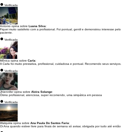
Verificada
Antonio opina sobre
Luana Silva
:
Fiquei muito satisfeito com a profissional. Foi pontual, gentil e demonstrou interesse pelo
paciente.
Verificada
Mônica opina sobre
Carla
:
A Carla foi muito prestativa, profissional, cuidadosa e pontual. Recomendo seus serviços.
Verificada
Jhiennifer opina sobre
Alzira Solange
:
Ótimo profissional, atenciosa, super recomendo, uma simpática em pessoa
Verificada
Walquiria opina sobre
Ana Paula Do Santos Faria
:
Oi Ana quando estiver livre para finais de semana só avisar, obrigada por tudo até então