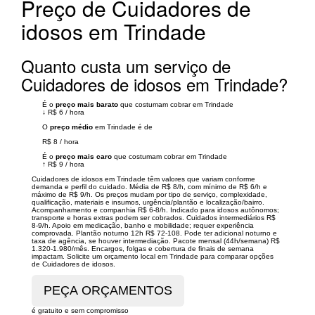
Preço de Cuidadores de
idosos em Trindade
Quanto custa um serviço de
Cuidadores de idosos em Trindade?
É o
preço mais barato
que costumam cobrar em Trindade
↓
R$ 6
/
hora
O
preço médio
em Trindade é de
R$ 8
/
hora
É o
preço mais caro
que costumam cobrar em Trindade
↑
R$ 9
/
hora
Cuidadores de idosos em Trindade têm valores que variam conforme
demanda e perfil do cuidado. Média de R$ 8/h, com mínimo de R$ 6/h e
máximo de R$ 9/h. Os preços mudam por tipo de serviço, complexidade,
qualificação, materiais e insumos, urgência/plantão e localização/bairro.
Acompanhamento e companhia R$ 6-8/h. Indicado para idosos autônomos;
transporte e horas extras podem ser cobrados. Cuidados intermediários R$
8-9/h. Apoio em medicação, banho e mobilidade; requer experiência
comprovada. Plantão noturno 12h R$ 72-108. Pode ter adicional noturno e
taxa de agência, se houver intermediação. Pacote mensal (44h/semana) R$
1.320-1.980/mês. Encargos, folgas e cobertura de finais de semana
impactam. Solicite um orçamento local em Trindade para comparar opções
de Cuidadores de idosos.
é gratuito e sem compromisso