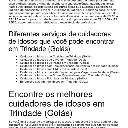
Ser um cuidador de idosos é um trabalho bem delicado e o preço para contratar
esse profissional pode variar de acordo com sua experiência, habilidades extras
(falar outro idioma, possuir cursos em outras áreas que auxiliam e agregam ao
trabalho do profissional, etc.) se o cuidador irá trabalhar e dormir na casa, se será
apenas para um período específico. Todas estas variantes impactam no preço do
serviço do cuidador de idosos em Trindade (Goiás). A média por hora é de
R$ 90 a
R$ 120
e se for para um trabalho mensal, o valor pode variar entre
R$ 1.500 a R$
4.500
, dependendo das habilidades e experiência do profissional.
Diferentes serviços de cuidadores
de idosos que você pode encontrar
em Trindade (Goiás)
Cuidador de Idosos que Cozinha em Trindade (Goiás)
Cuidador de Idosos que Lava em Trindade (Goiás)
Cuidador de Idosos que Passa em Trindade (Goiás)
Cuidador de Idosos com Tem experiência em carteira em Trindade (Goiás)
Cuidador de Idosos com CNH em Trindade (Goiás)
Cuidador de Idosos que está Disponível para Viagens em Trindade (Goiás)
Cuidador de Idosos que Dorme Eventualmente em Trindade (Goiás)
Cuidador de Idosos Folguista em Trindade (Goiás)
Enfermeiro cuidador de idosos em Trindade (Goiás)
Encontre os melhores
cuidadores de idosos em
Trindade (Goiás)
Se você está buscando um cuidador de idosos, Cronoshare é o local perfeito para
encontrá-lo. Aqui você recebe até 4 orçamentos de diferentes cuidadores de forma
gratuita e sem compromisso algum! Você ainda terá acesso a seus perfis