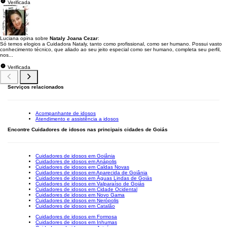
Verificada
Luciana opina sobre
Nataly Joana Cezar
:
Só temos elogios a Cuidadora Nataly, tanto como profissional, como ser humano. Possui vasto
conhecimento técnico, que aliado ao seu jeito especial como ser humano, completa seu perfil,
nos...
Verificada
Serviços relacionados
Acompanhante de idosos
Atendimento e assistência a idosos
Encontre Cuidadores de idosos nas principais cidades de Goiás
Cuidadores de idosos em Goiânia
Cuidadores de idosos em Anápolis
Cuidadores de idosos em Caldas Novas
Cuidadores de idosos em Aparecida de Goiânia
Cuidadores de idosos em Águas Lindas de Goiás
Cuidadores de idosos em Valparaíso de Goiás
Cuidadores de idosos em Cidade Ocidental
Cuidadores de idosos em Novo Gama
Cuidadores de idosos em Nerópolis
Cuidadores de idosos em Catalão
Cuidadores de idosos em Formosa
Cuidadores de idosos em Inhumas