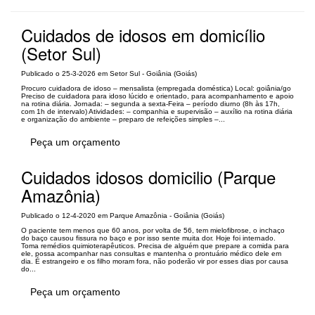
Cuidados de idosos em domicílio
(Setor Sul)
Publicado o 25-3-2026 em Setor Sul - Goiânia (Goiás)
Procuro cuidadora de idoso – mensalista (empregada doméstica) Local: goiânia/go
Preciso de cuidadora para idoso lúcido e orientado, para acompanhamento e apoio
na rotina diária. Jornada: – segunda a sexta-Feira – período diurno (8h às 17h,
com 1h de intervalo) Atividades: – companhia e supervisão – auxílio na rotina diária
e organização do ambiente – preparo de refeições simples –...
Peça um orçamento
Cuidados idosos domicilio (Parque
Amazônia)
Publicado o 12-4-2020 em Parque Amazônia - Goiânia (Goiás)
O paciente tem menos que 60 anos, por volta de 56, tem mielofibrose, o inchaço
do baço causou fissura no baço e por isso sente muita dor. Hoje foi internado.
Toma remédios quimioterapêuticos. Precisa de alguém que prepare a comida para
ele, possa acompanhar nas consultas e mantenha o prontuário médico dele em
dia. É estrangeiro e os filho moram fora, não poderão vir por esses dias por causa
do...
Peça um orçamento