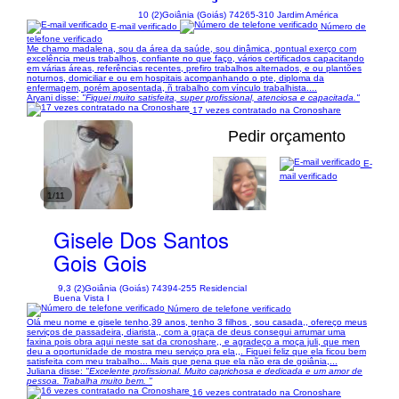
10 (2)
Goiânia (Goiás) 74265-310 Jardim América
E-mail verificado
Número de
telefone verificado
Me chamo madalena, sou da área da saúde, sou dinâmica, pontual exerço com
excelência meus trabalhos, confiante no que faço, vários certificados capacitando
em várias áreas, referências recentes, prefiro trabalhos alternados, e ou plantões
noturnos, domiciliar e ou em hospitais acompanhando o pte, diploma da
enfermagem, porém aposentada, ñ trabalho com vínculo trabalhista....
Aryani disse:
"Fiquei muito satisfeita, super profissional, atenciosa e capacitada."
17 vezes contratado na Cronoshare
Pedir orçamento
E-
mail verificado
1/11
Gisele Dos Santos
Gois Gois
9,3 (2)
Goiânia (Goiás) 74394-255 Residencial
Buena Vista I
Número de telefone verificado
Olá meu nome e gisele tenho,39 anos, tenho 3 filhos , sou casada,, ofereço meus
serviços de passadeira, diarista,, com a graça de deus consegui arrumar uma
faxina pois obra aqui neste sat da cronoshare,, e agradeço a moça juli, que men
deu a oportunidade de mostra meu serviço pra ela,,. Fiquei feliz que ela ficou bem
satisfeita com meu trabalho... Mais que pena que ela não era de goiânia,...
Juliana disse:
"Excelente profissional. Muito caprichosa e dedicada e um amor de
pessoa. Trabalha muito bem. "
16 vezes contratado na Cronoshare