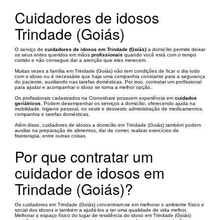
Cuidadores de idosos
Trindade (Goiás)
O serviço de
cuidadores de idosos em Trindade (Goiás)
a domicílio permite deixar
os seus entes queridos em mãos
profissionais
quando você está com o tempo
corrido e não consegue dar a atenção que eles merecem.
Muitas vezes a família em Trindade (Goiás) não tem condições de ficar o dia todo
com o idoso ou é necessário que haja uma companhia constante para a segurança
do paciente, auxiliando nas tarefas domésticas. Por isso, contratar um profissional
para ajudar e acompanhar o idoso se torna a melhor opção.
Os profissionais cadastrados na Cronoshare possuem experiência em
cuidados
geriátricos
. Podem desempenhar os serviços a domicílio, oferecendo ajuda na
mobilidade, higiene pessoal, no vestir e desvestir, administração de medicamentos,
companhia e tarefas domésticas.
Além disso, cuidadores de idosos a domicílio em Trindade (Goiás) também podem
auxiliar na preparação de alimentos, dar de comer, realizar exercícios de
fisioterapia, entre outras coisas.
Por que contratar um
cuidador de idosos em
Trindade (Goiás)?
Os cuidadores em Trindade (Goiás) concentram-se em melhorar o ambiente físico e
social dos idosos e também a ajudá-los a ter uma qualidade de vida melhor.
Melhorar o espaço físico do lugar de residência do idoso em Trindade (Goiás)