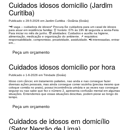
Cuidados idosos domicilio (Jardim
Curitiba)
Publicado o 28-5-2026 em Jardim Curitiba - Goiânia (Goiás)
*📢 vaga – cuidadora de idosos* Procura-Se cuidadora para um casal de idosos
para atuar em residência familiar. ⏰ horário: 07h às 19h 📅 segunda a sexta-Feira
Para iniciar no mês de junho. 🧓 atividades: Cuidados e auxílio na higiene,
alimentação, medicação e organização do ambiente. 📌 requisitos:
responsabilidade, compromisso, proatividade, assiduidade. 📲 interessadas, entrar
em...
Peça um orçamento
Cuidados idosos domicilio por hora
Publicado o 1-6-2026 em Trindade (Goiás)
Idoso com câncer, em tratamento paliativo, nao anda e nao consegue fazer
diversas ações pessoais, mas ainda consegue comer sozinha (precisa mesmo que
coloque comida no prato), possui incontinência urinária e as vezes nao consegue
segurar ou nao sabe que fez o número 2, apresenta confusão mental em algumas
situações. Entendemos que essas situações descritas, podem piorar ao longo do
tempo.
Peça um orçamento
Cuidados de idosos em domicílio
(Setor Negrão de Lima)