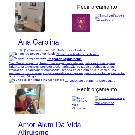
Pedir orçamento
E-
mail verificado
1/10
Ana Carolina
10 (1)
Goiânia (Goiás) 74354-450 Setor Cristina
Número de telefone verificado
Responde rápidamente
Sou Massoterapeuta, Realizo massagem modeladora, relaxante, drenagem
linfática, spa dos pés, pós operatório, aplicação de tapping,pedras quentes,
esfoliação , acompanhar em hospital, atendo no conforto da sua casa ou no
escritório. Quick massagem para eventos e empresas, para mais informações entre
em contato. Obrigada!!
10 vezes contratado na Cronoshare
Pedir orçamento
E-
mail verificado
1/3
Amor Além Da Vida
Altruísmo