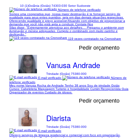
10 (1)
Goiânia (Goiás) 74303-030 Setor Sudoeste
Número de telefone verificado
Somos uma cooperativa que, nossa maior destinação é te fornecer serviço de
qualidade para seus entes queridos, seja em dias demais situações respectivas.
Oferecendo qualidade e preço acessível Atuando com objetivo de proporcionar a
demanda que você não está apta a conduzir. Contate-Nos
Silas disse:
"Extremamente atenciosa aos detalhes.... Preparou o ambiente com
iluminação e música adequadas. Cumpriu o combinado com muito carinho e
dedicação."
119 vezes contratado na Cronoshare
Pedir orçamento
Vanusa Andrade
Trindade (Goiás) 75380-000
E-mail verificado
Número de
telefone verificado
Meu nome:Vanusa Rocha de Andrade Tenho 38 anos Sou de trindade Goiás
Cursos: Cabeleleria Maquiagem Turismo e hospitalidade Cumim Recepcionista Guia
Organizador de eventos Cuidado de idosos.
Pedir orçamento
Diarista
Trindade (Goiás) 75380-000
E-mail verificado
Ofereço serviços de limpeza residencial e comercial com foco em organização,