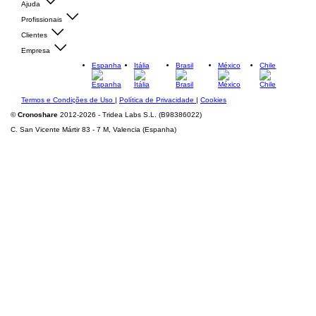
Ajuda
Profissionais
Clientes
Empresa
Espanha
Itália
Brasil
México
Chile
Termos e Condições de Uso
|
Política de Privacidade
|
Cookies
©
Cronoshare
2012-2026 - Tridea Labs S.L. (B98386022)
C. San Vicente Mártir 83 - 7 M, Valencia (Espanha)