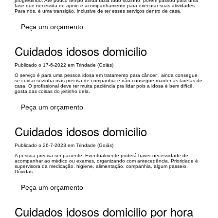
progredindo. Até pouco tempo ainda fazia tudo sozinho, porém passou para uma
fase que necessita de apoio e acompanhamento para executar suas atividades.
Para nós, é uma transição, inclusive de ter esses serviços dentro de casa.
Peça um orçamento
Cuidados idosos domicilio
Publicado o 17-6-2022 em Trindade (Goiás)
O serviço é para uma pessoa idosa em tratamento para câncer , ainda consegue
se cuidar sozinha mas precisa de companhia e não consegue manter as tarefas de
casa. O profissional deve ter muita paciência pra lidar pois a idosa é bem difícil ,
gosta das coisas do jeitinho dela.
Peça um orçamento
Cuidados idosos domicilio
Publicado o 26-7-2023 em Trindade (Goiás)
A pessoa precisa ser paciente. Eventualmente poderá haver necessidade de
acompanhar ao médico ou exames, organizando com antecedência. Prioridade é
supervisora da medicação, higiene, alimentação, companhia, algum passeio.
Dúvidas
Peça um orçamento
Cuidados idosos domicilio por hora