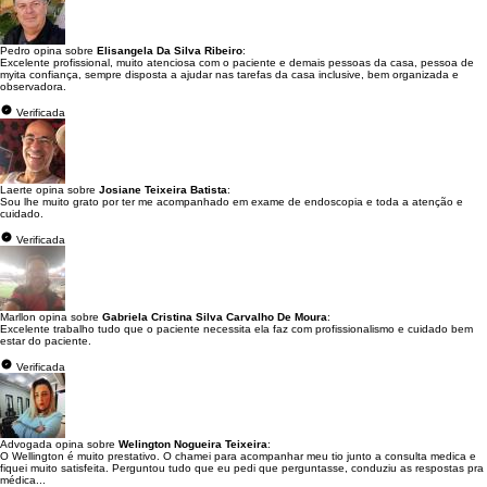
Pedro opina sobre
Elisangela Da Silva Ribeiro
:
Excelente profissional, muito atenciosa com o paciente e demais pessoas da casa, pessoa de
myita confiança, sempre disposta a ajudar nas tarefas da casa inclusive, bem organizada e
observadora.
Verificada
Laerte opina sobre
Josiane Teixeira Batista
:
Sou lhe muito grato por ter me acompanhado em exame de endoscopia e toda a atenção e
cuidado.
Verificada
Marllon opina sobre
Gabriela Cristina Silva Carvalho De Moura
:
Excelente trabalho tudo que o paciente necessita ela faz com profissionalismo e cuidado bem
estar do paciente.
Verificada
Advogada opina sobre
Welington Nogueira Teixeira
:
O Wellington é muito prestativo. O chamei para acompanhar meu tio junto a consulta medica e
fiquei muito satisfeita. Perguntou tudo que eu pedi que perguntasse, conduziu as respostas pra
médica...