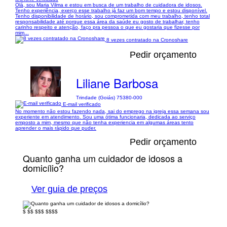
Olá, sou Maria Vilma e estou em busca de um trabalho de cuidadora de idosos.
Tenho experiência, exerço esse trabalho já faz um bom tempo e estou disponível.
Tenho disponibilidade de horário, sou comprometida com meu trabalho, tenho total
responsabilidade até porque essa área da saúde eu gosto de trabalhar, tenho
carinho respeito e atenção, faço pra pessoa o que eu gostaria que fizesse por
mim...
8 vezes contratado na Cronoshare
Pedir orçamento
Liliane Barbosa
Trindade (Goiás) 75380-000
E-mail verificado
No momento não estou fazendo nada, sai do emprego na igreja essa semana sou
experiente em atendimento. Sou uma ótima funcionaria, dedicada ao serviço
emposto a mim, mesmo que não tenha experiencia em algumas áreas tento
aprender o mais rápido que puder.
Pedir orçamento
Quanto ganha um cuidador de idosos a
domicílio?
Ver guia de preços
$
$$
$$$
$$$$