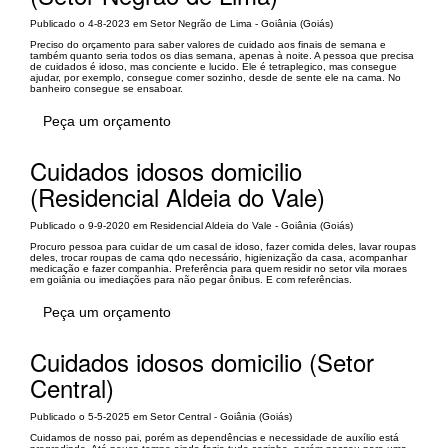
Publicado o 4-8-2023 em Setor Negrão de Lima - Goiânia (Goiás)
Preciso do orçamento para saber valores de cuidado aos finais de semana e
também quanto seria todos os dias semana, apenas à noite. A pessoa que precisa
de cuidados é idoso, mas conciente e lucido. Ele é tetraplegico, mas consegue
ajudar, por exemplo, consegue comer sozinho, desde de sente ele na cama. No
banheiro consegue se ensaboar.
Peça um orçamento
Cuidados idosos domicilio
(Residencial Aldeia do Vale)
Publicado o 9-9-2020 em Residencial Aldeia do Vale - Goiânia (Goiás)
Procuro pessoa para cuidar de um casal de idoso, fazer comida deles, lavar roupas
deles, trocar roupas de cama qdo necessário, higienização da casa, acompanhar
medicação e fazer companhia. Preferência para quem residir no setor vila moraes
em goiânia ou imediações para não pegar ônibus. E com referências.
Peça um orçamento
Cuidados idosos domicilio (Setor
Central)
Publicado o 5-5-2025 em Setor Central - Goiânia (Goiás)
Cuidamos de nosso pai, porém as dependências e necessidade de auxílio está