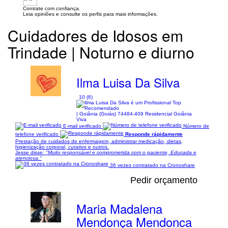
Contrate com confiança.
Leia opiniões e consulte os perfis para mais informações.
Cuidadores de Idosos em
Trindade | Noturno e diurno
Ilma Luisa Da Silva
10 (6)
| Goiânia (Goiás) 74484-409 Residencial Goiânia
Viva
E-mail verificado
Número de
telefone verificado
Responde rápidamente
Prestação de cuidados de enfermagem, administrar medicação, dietas,
higienização corporal, curativo e outros.
Jesse disse:
"Muito responsável e comprometida com o paciente, Educada e
atenciosa."
36 vezes contratado na Cronoshare
Pedir orçamento
Maria Madalena
Mendonça Mendonca