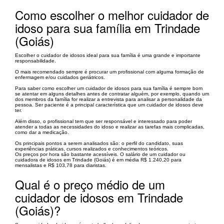
Como escolher o melhor cuidador de
idoso para sua família em Trindade
(Goiás)
Escolher o cuidador de idosos ideal para sua família é uma grande e importante
responsabilidade.
O mais recomendado sempre é procurar um profissional com alguma formação de
enfermagem e/ou cuidados geriátricos.
Para saber como escolher um cuidador de idosos para sua família é sempre bom
se atentar em alguns detalhes antes de contratar alguém, por exemplo, quando um
dos membros da família for realizar a entrevista para analisar a personalidade da
pessoa. Ser paciente é a principal característica que um cuidador de idosos deve
ter.
Além disso, o profissional tem que ser responsável e interessado para poder
atender a todas as necessidades do idoso e realizar as tarefas mais complicadas,
como dar a medicação.
Os principais pontos a serem analisados são: o perfil do candidato, suas
experiências práticas, cursos realizados e conhecimentos teóricos.
Os preços por hora são bastante acessíveis. O salário de um cuidador ou
cuidadora de idosos em Trindade (Goiás) é em média R$ 1.240,20 para
mensalistas e R$ 103,78 para diaristas.
Qual é o preço médio de um
cuidador de idosos em Trindade
(Goiás)?