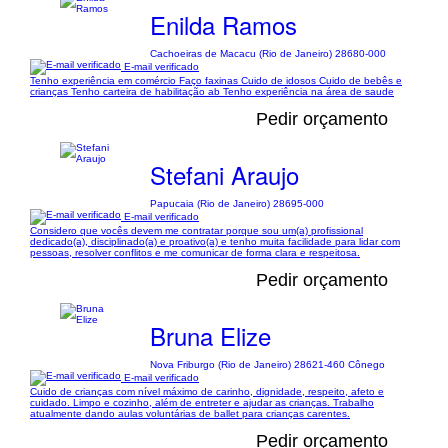
Enilda Ramos
Cachoeiras de Macacu (Rio de Janeiro) 28680-000
E-mail verificado
Tenho experiência em comércio Faço faxinas Cuido de idosos Cuido de bebês e
crianças Tenho carteira de habilitação ab Tenho experiência na área de saude
Pedir orçamento
Stefani Araujo
Papucaia (Rio de Janeiro) 28695-000
E-mail verificado
Considero que vocês devem me contratar porque sou um(a) profissional
dedicado(a), disciplinado(a) e proativo(a) e tenho muita facilidade para lidar com
pessoas, resolver conflitos e me comunicar de forma clara e respeitosa.
Pedir orçamento
Bruna Elize
Nova Friburgo (Rio de Janeiro) 28621-460 Cônego
E-mail verificado
Cuido de crianças com nível máximo de carinho, dignidade, respeito, afeto e
cuidado. Limpo e cozinho, além de entreter e ajudar as crianças. Trabalho
atualmente dando aulas voluntárias de ballet para crianças carentes.
Pedir orçamento