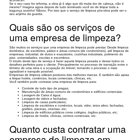
acontecer!
Se o seu caso for reforma, a obra já é algo que dá muita dor de cabeça, não é
mesmo? Imagina agora depois de tudo terminado você ter de limpar toda a
bagunça sozinho! Nãooo. Por isso que o serviço de limpeza pós-obra pode ser o
seu anjinho da guarda.
Quais são os serviços de
uma empresa de limpeza?
São muitos os serviços que uma empresa de limpeza pode prestar. Desde limpeza
doméstica, de escritórios, pátios e áreas comuns (de condomínios), até limpeza de
empresas, industrial, de dutos e exaustores, cozinhas industriais, polimento do
piso, universidades, escolas e escombros.
O intuito deste tipo de serviço é fazer aquela limpeza pesada e deixar todos os
detalhes perfeitos para o cliente. Principalmente no processo de transição entre o
término de uma obra e a ocupação do imóvel, tornando o processo o mais
agradável e tranquilo possível.
Empresas de limpeza utilizam produtos das melhores marcas. E também são aptas
a limpar hotéis, comércios, locais comerciais, clínicas, etc.
Você também pode contratar uma empresa de limpeza para:
Controle de todo tipo de pragas;
Manutenção de áreas comuns de condomínios e edifícios comerciais;
Lavagem de Caixa d água;
Lavagem de vidros e fachadas;
Limpeza de casas particulares;
Limpeza de escritórios e comércios, locais, vidro, tetos altos, fachadas,
grafites, piscinas, cinemas, etc;
Limpeza de edifícios públicos como colégios, órgãos públicos, etc;
Limpeza de hotéis, clínicas, centros comerciais, etc.
Quanto custa contratar uma
empresa de limpeza em