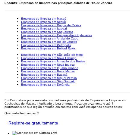
Encontre Empresas de limpeza nas principais cidades de Rio de Janeiro
Empresas de limpeza em Macaé
Empresas de limpeza em Niterói
Empresas de limpeza em Duque de Caxias
Empresas de limpeza em Itaguaí
Empresas de limpeza em Saquarema
Empresas de limpeza em Campos dos Goytacazes
Empresas de limpeza em Arraial do Cabo
Empresas de limpeza em Rio de Janeiro
Empresas de limpeza em Petrópolis
Empresas de limpeza em Belford Roxo
Empresas de limpeza em São João de Meriti
Empresas de limpeza em Nova Friburgo
Empresas de limpeza em Armação dos Búzios
Empresas de limpeza em Nova Iguaçu
Empresas de limpeza em Iguaba Grande
Empresas de limpeza em Barra Mansa
Empresas de limpeza em Bacaxá
Empresas de limpeza em Miguel Pereira
Empresas de limpeza em São Gonçalo
Empresas de limpeza em Dorândia
Em Cronoshare pode encontrar os melhores profissionais de Empresas de Limpeza em
Cachoeiras de Macacu | Agilidade e boa entrega. Peça um orçamento e até 4
profissionais de sua região entrarão em contato com você em apenas poucas horas.
Quer trabalhar conosco?
Registre-se gratuitamente