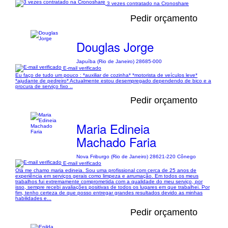
3 vezes contratado na Cronoshare
Pedir orçamento
Douglas Jorge
Japuíba (Rio de Janeiro) 28685-000
E-mail verificado
Eu faço de tudo um pouco : *auxiliar de cozinha* *motorista de veículos leve*
*ajudante de pedreiro* Actualmente estou desempregado dependendo de bico e a
procura de serviço fixo ..
Pedir orçamento
Maria Edineia
Machado Faria
Nova Friburgo (Rio de Janeiro) 28621-220 Cônego
E-mail verificado
Olá me chamo maria edineia. Sou uma profissional com cerca de 25 anos de
experiência em serviços gerais como limpeza e arrumação. Em todos os meus
trabalhos fui extremamente comprometida com a qualidade do meu serviço, por
isso, sempre recebi avaliações positivas de todos os lugares em que trabalhei. Por
fim, tenho certeza de que posso entregar grandes resultados devido as minhas
habilidades e...
Pedir orçamento