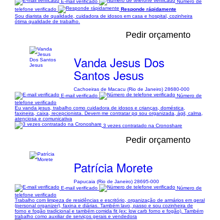
E-mail verificado
Número de
telefone verificado
Responde rápidamente
Sou diarista de qualidade, cuidadora de idosos em casa e hospital, cozinheira
ótima qualidade de trabalho.
Pedir orçamento
Vanda Jesus Dos
Santos Jesus
Cachoeiras de Macacu (Rio de Janeiro) 28680-000
E-mail verificado
Número de
telefone verificado
Eu vanda jesus, trabalho como cuidadora de idosos e crianças, doméstica,
faxineira, caixa, recepcionista. Devem me contratar pq sou organizada, ágil, calma,
atenciosa e comunicativa
3 vezes contratado na Cronoshare
Pedir orçamento
Patrícia Morete
Papucaia (Rio de Janeiro) 28695-000
E-mail verificado
Número de
telefone verificado
Trabalho com limpeza de residências e escritório, organização de armários em geral
(personal organizer), faxina e diárias. Também lavo, passo e sou cozinheira de
forno e fogão tradicional e também comida fit (ex: low carb forno e fogão). Também
trabalho como auxiliar de serviços gerais e vendedora