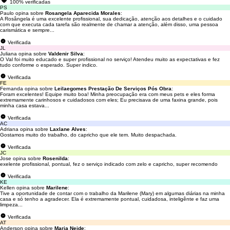
100% verificadas
PS
Paulo opina sobre
Rosangela Aparecida Morales
:
A Rosângela é uma excelente profissional, sua dedicação, atenção aos detalhes e o cuidado
com que executa cada tarefa são realmente de chamar a atenção, além disso, uma pessoa
carismática e sempre...
Verificada
JL
Juliana opina sobre
Valdenir Silva
:
O Val foi muito educado e super profissional no serviço! Atendeu muito as expectativas e fez
tudo conforme o esperado. Super indico.
Verificada
FE
Fernanda opina sobre
Leilaegomes Prestação De Serviços Pós Obra
:
Foram excelentes! Equipe muito boa! Minha preocupação era com meus pets e eles forma
extremamente carinhosos e cuidadosos com eles; Eu precisava de uma faxina grande, pois
minha casa estava...
Verificada
AC
Adriana opina sobre
Laxlane Alves
:
Gostamos muito do trabalho, do capricho que ele tem. Muito despachada.
Verificada
JC
Jose opina sobre
Rosenilda
:
exelente profissional, pontual, fez o serviço indicado com zelo e capricho, super recomendo
Verificada
KE
Kellen opina sobre
Marilene
:
Tive a oportunidade de contar com o trabalho da Marilene (Mary) em algumas diárias na minha
casa e só tenho a agradecer. Ela é extremamente pontual, cuidadosa, inteligênte e faz uma
limpeza...
Verificada
AT
Anderson opina sobre
Maria Neide
: