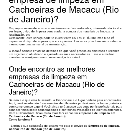
Cachoeiras de Macacu (Rio
de Janeiro)?
Os preços variam de acordo com diversas razões, entre elas, o tamanho do local a
ser limpo, o tipo de limpeza contratada, a compra dos materiais de limpeza, a
localização, etc.
Geralmente, este serviço pode te custar entre R$ 150 e R$ 200, mas tudo irá
depender do tipo de limpeza que você precisa. Limpezas pós-obras não custam o
mesmo que uma semanal de manutenção.
O ideal é sempre enviar os detalhes do que você precisa as empresas e receber
um orçamento atualizado e ajustado às suas necessidades. Essa é a melhor
maneira de averiguar quanto esse serviço te custará.
Onde encontro as melhores
empresas de limpeza em
Cachoeiras de Macacu (Rio de
Janeiro)?
Se isso é o que está buscando, a Cronoshare é o lugar perfeito para encontrá-las.
Aqui, você recebe até 4 orçamentos de diferentes profissionais de forma gratuita e
sem compromisso algum! Você ainda terá acesso aos seus perfis profissionais para
conhecer mais sobre seus trabalhos e conferir as avaliações de clientes anteriores.
Com a Cronoshare, ficou muito mais fácil encontrar
empresas de limpeza em
Cachoeiras de Macacu (Rio de Janeiro)
.
Como funciona?
- Explique sua solicitação de orçamento para o serviço de
Empresas de limpeza
Cachoeiras de Macacu (Rio de Janeiro)
.