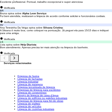
Excelente profissional. Pontual, trabalho excepcional e super atenciosa
Verificada
BR
Bruna opina sobre
Alpha Leon Serviço
:
Fui bem atendida, realizaram a limpeza de acordo conforme solicitei e funcionários cordiais.
Verificada
AV
Ana Teresinha Da Veiga opina sobre
Silvana Cristina
:
A Silvana é muito boa, como coloquei na pontuação. Já peguei ela para 15/15 dias e indiquei
para uma amiga.
Verificada
LS
Livia opina sobre
Help Diarista
:
Bom atendimento. Apenas precisa ter mais atenção na limpeza do banheiro.
Verificada
Serviços relacionados
Empresa de faxina
Limpeza de fachadas
Limpeza industrial
Limpeza de garagens
Empresa terceirizada de limpeza
Empresas de limpeza para escritórios
Limpeza de condomínios
Serviço de limpeza de caixa d'água
Limpeza de edifícios ou galpões industriais
Empresas de limpeza para fim de obras
Limpeza de grafites
Limpeza de veículos
Limpeza de cozinhas industriais