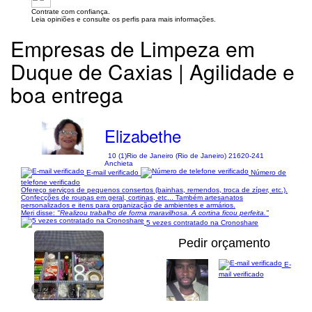
Contrate com confiança.
Leia opiniões e consulte os perfis para mais informações.
Empresas de Limpeza em
Duque de Caxias | Agilidade e
boa entrega
Elizabethe
10 (1)
Rio de Janeiro (Rio de Janeiro) 21620-241
Anchieta
E-mail verificado
Número de
telefone verificado
Ofereço serviços de pequenos consertos (bainhas, remendos, troca de zíper, etc.).
Confecções de roupas em geral, cortinas, etc... Também artesanatos
personalizados e itens para organização de ambientes e armários.
Meri disse:
"Realizou trabalho de forma maravilhosa. A cortina ficou perfeita."
5 vezes contratado na Cronoshare
Pedir orçamento
E-
mail verificado
1/24