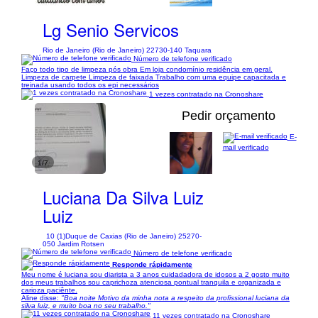
Lg Senio Servicos
Rio de Janeiro (Rio de Janeiro) 22730-140 Taquara
Número de telefone verificado
Faço todo tipo de limpeza pós obra Em loja condomínio residência em geral.
Limpeza de carpete Limpeza de faixada Trabalho com uma equipe capacitada e
treinada usando todos os epi necessários
1 vezes contratado na Cronoshare
Pedir orçamento
E-
mail verificado
1/7
Luciana Da Silva Luiz
Luiz
10 (1)
Duque de Caxias (Rio de Janeiro) 25270-
050 Jardim Rotsen
Número de telefone verificado
Responde rápidamente
Meu nome é luciana sou diarista a 3 anos cuidadadora de idosos a 2 gosto muito
dos meus trabalhos sou caprichoza atenciosa pontual tranquila e organizada e
carioza paciênte.
Aline disse:
"Boa noite Motivo da minha nota a respeito da profissional luciana da
silva luiz, e muito boa no seu trabalho."
11 vezes contratado na Cronoshare