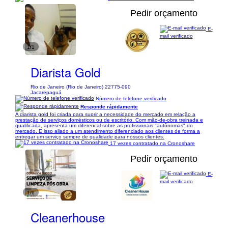
Pedir orçamento
E-
mail verificado
1/1
Diarista Gold
Rio de Janeiro (Rio de Janeiro) 22775-090
Jacarepaguá
Número de telefone verificado
Responde rápidamente
A diarista gold foi criada para suprir a necessidade do mercado em relação a
prestação de serviços domésticos ou de escritório. Com mão-de-obra treinada e
qualificada, apresenta um diferencal sobre as profissionais "autônomas" do
mercado. E isso aliado a um atendimento diferenciado aos clientes de forma a
entregar um serviço sempre de qualidade para nossos clientes.
17 vezes contratado na Cronoshare
Pedir orçamento
E-
mail verificado
1/6
Cleanerhouse