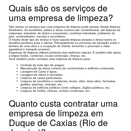
Quais são os serviços de
uma empresa de limpeza?
São muitos os serviços que uma empresa de limpeza pode prestar. Desde limpeza
doméstica, de escritórios, pátios e áreas comuns (de condomínios), até limpeza de
empresas, industrial, de dutos e exaustores, cozinhas industriais, polimento do
piso, universidades, escolas e escombros.
O intuito deste tipo de serviço é fazer aquela limpeza pesada e deixar todos os
detalhes perfeitos para o cliente. Principalmente no processo de transição entre o
término de uma obra e a ocupação do imóvel, tornando o processo o mais
agradável e tranquilo possível.
Empresas de limpeza utilizam produtos das melhores marcas. E também são aptas
a limpar hotéis, comércios, locais comerciais, clínicas, etc.
Você também pode contratar uma empresa de limpeza para:
Controle de todo tipo de pragas;
Manutenção de áreas comuns de condomínios e edifícios comerciais;
Lavagem de Caixa d água;
Lavagem de vidros e fachadas;
Limpeza de casas particulares;
Limpeza de escritórios e comércios, locais, vidro, tetos altos, fachadas,
grafites, piscinas, cinemas, etc;
Limpeza de edifícios públicos como colégios, órgãos públicos, etc;
Limpeza de hotéis, clínicas, centros comerciais, etc.
Quanto custa contratar uma
empresa de limpeza em
Duque de Caxias (Rio de