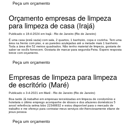
Peça um orçamento
Orçamento empresas de limpeza
para limpeza de casa (Irajá)
Publicado o 18-4-2024 em Irajá - Rio de Janeiro (Rio de Janeiro)
É uma casa (está vazia) com sala, 2 quartos, 1 banheiro, copa e cozinha. Tem uma
área na frente com piso, e as paredes azulejadas até a metade mais 1 banheiro.
Toda a área têm 52 metros quadrados. Não tenho material de limpeza, gostaria de
saber se vocês fornecem. Gostaria de marcar para segunda-Feira. Espero resposta
breve com orçamento.
Peça um orçamento
Empresas de limpeza para limpeza
de escritório (Maré)
Publicado o 3-4-2021 em Maré - Rio de Janeiro (Rio de Janeiro)
Boa tarde Já trabalhei em empresas terceirizadas em limpeza de condomínio e
hotelaria o último emprego acompanhe de idosos e dos afazeres domésticos 5
anos! referência selma lobo 22348832 e estou disponível para o mercado de
trabalho e me ofereço para contratar meus serviços obr Atenciosamente eliane de
jesus pessoa
Peça um orçamento