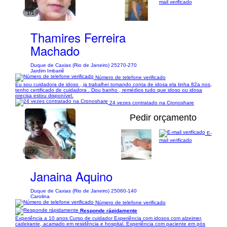
mail verificado
1/1
Thamires Ferreira
Machado
Duque de Caxias (Rio de Janeiro) 25270-270
Jardim Imbariê
Número de telefone verificado
Eu sou cuidadora de idoso , ja trabalhei tomando conta de idosa ela tinha 82a nos,
tenho certificado de cuidadora . Dou banho , remédios tudo que idoso ou idosa
precisa estou disponível.
24 vezes contratado na Cronoshare
Pedir orçamento
E-
mail verificado
1/2
Janaina Aquino
Duque de Caxias (Rio de Janeiro) 25060-140
Carolina
Número de telefone verificado
Responde rápidamente
Experiência a 10 anos Curso de cuidador Experiência com idosos com alzeimer,
cadeirante, acamado em residência e hospital. Experiência com paciente em pós