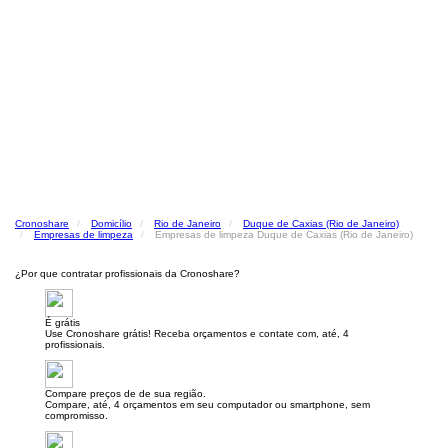
Cronoshare
Domicílio
Rio de Janeiro
Duque de Caxias (Rio de Janeiro)
Empresas de limpeza
Empresas de limpeza Duque de Caxias (Rio de Janeiro)
¿Por que contratar profissionais da Cronoshare?
É grátis
Use Cronoshare grátis! Receba orçamentos e contate com, até, 4
profissionais.
Compare preços de de sua região.
Compare, até, 4 orçamentos em seu computador ou smartphone, sem
compromisso.