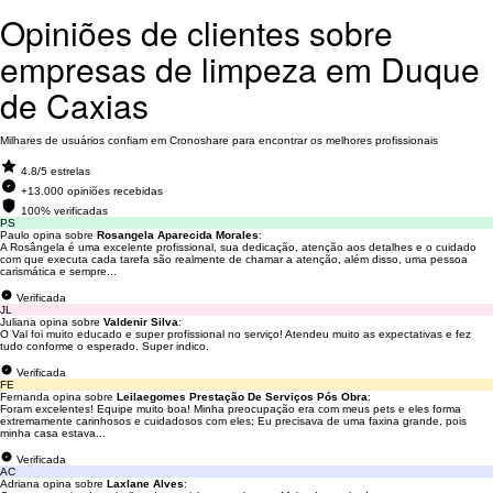
Opiniões de clientes sobre
empresas de limpeza em Duque
de Caxias
Milhares de usuários confiam em Cronoshare para encontrar os melhores profissionais
4.8/5 estrelas
+13.000 opiniões recebidas
100% verificadas
PS
Paulo opina sobre
Rosangela Aparecida Morales
:
A Rosângela é uma excelente profissional, sua dedicação, atenção aos detalhes e o cuidado
com que executa cada tarefa são realmente de chamar a atenção, além disso, uma pessoa
carismática e sempre...
Verificada
JL
Juliana opina sobre
Valdenir Silva
:
O Val foi muito educado e super profissional no serviço! Atendeu muito as expectativas e fez
tudo conforme o esperado. Super indico.
Verificada
FE
Fernanda opina sobre
Leilaegomes Prestação De Serviços Pós Obra
:
Foram excelentes! Equipe muito boa! Minha preocupação era com meus pets e eles forma
extremamente carinhosos e cuidadosos com eles; Eu precisava de uma faxina grande, pois
minha casa estava...
Verificada
AC
Adriana opina sobre
Laxlane Alves
: