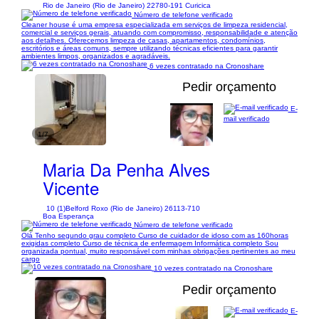
Rio de Janeiro (Rio de Janeiro) 22780-191 Curicica
Número de telefone verificado
Cleaner house é uma empresa especializada em serviços de limpeza residencial,
comercial e serviços gerais, atuando com compromisso, responsabilidade e atenção
aos detalhes. Oferecemos limpeza de casas, apartamentos, condomínios,
escritórios e áreas comuns, sempre utilizando técnicas eficientes para garantir
ambientes limpos, organizados e agradáveis.
6 vezes contratado na Cronoshare
Pedir orçamento
E-
mail verificado
1/7
Maria Da Penha Alves
Vicente
10 (1)
Belford Roxo (Rio de Janeiro) 26113-710
Boa Esperança
Número de telefone verificado
Olá Tenho segundo grau completo Curso de cuidador de idoso com as 160horas
exigidas completo Curso de técnica de enfermagem Informática completo Sou
organizada pontual, muito responsável com minhas obrigações pertinentes ao meu
cargo
10 vezes contratado na Cronoshare
Pedir orçamento
E-