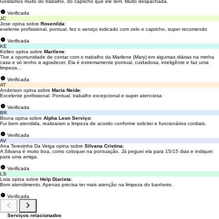
Gostamos muito do trabalho, do capricho que ele tem. Muito despachada.
Verificada
JC
Jose opina sobre
Rosenilda
:
exelente profissional, pontual, fez o serviço indicado com zelo e capricho, super recomendo
Verificada
KE
Kellen opina sobre
Marilene
:
Tive a oportunidade de contar com o trabalho da Marilene (Mary) em algumas diárias na minha
casa e só tenho a agradecer. Ela é extremamente pontual, cuidadosa, inteligênte e faz uma
limpeza...
Verificada
AT
Anderson opina sobre
Maria Neide
:
Excelente profissional. Pontual, trabalho excepcional e super atenciosa
Verificada
BR
Bruna opina sobre
Alpha Leon Serviço
:
Fui bem atendida, realizaram a limpeza de acordo conforme solicitei e funcionários cordiais.
Verificada
AV
Ana Teresinha Da Veiga opina sobre
Silvana Cristina
:
A Silvana é muito boa, como coloquei na pontuação. Já peguei ela para 15/15 dias e indiquei
para uma amiga.
Verificada
LS
Livia opina sobre
Help Diarista
:
Bom atendimento. Apenas precisa ter mais atenção na limpeza do banheiro.
Verificada
Serviços relacionados