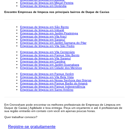
Empresas de limpeza em Miguel Pereira
Empresas de limpeza em Dorândia
Encontre Empresas de limpeza nos principais bairros de Duque de Caxias
Empresas de limpeza em São Bento
Empresas de limpeza em Imbariê
Empresas de limpeza em Jardim Piratininga
Empresas de limpeza em Vila Araci
Empresas de limpeza em Sarapuí
Empresas de limpeza em Jardim Santana do Pilar
Empresas de limpeza em Vila São Pedro
Empresas de limpeza em Vila Centenário
Empresas de limpeza em Parque São Bento
Empresas de limpeza em Vila Sarapuí
Empresas de limpeza em Carolina
Empresas de limpeza em Jardim Guanabara
Empresas de limpeza em Cidade dos Meninos
Empresas de limpeza em Parque Xerém
Empresas de limpeza em Vila Bela Vista
Empresas de limpeza em Nossa Senhora das Graças
Empresas de limpeza em Parque Barão do Amapá
Empresas de limpeza em Parque Independência
Empresas de limpeza em Santo Antônio
Em Cronoshare pode encontrar os melhores profissionais de Empresas de Limpeza em
Duque de Caxias | Agilidade e boa entrega. Peça um orçamento e até 4 profissionais de
sua região entrarão em contato com você em apenas poucas horas.
Quer trabalhar conosco?
Registre-se gratuitamente