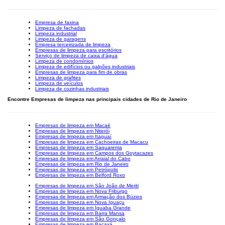
Empresa de faxina
Limpeza de fachadas
Limpeza industrial
Limpeza de garagens
Empresa terceirizada de limpeza
Empresas de limpeza para escritórios
Serviço de limpeza de caixa d'água
Limpeza de condomínios
Limpeza de edifícios ou galpões industriais
Empresas de limpeza para fim de obras
Limpeza de grafites
Limpeza de veículos
Limpeza de cozinhas industriais
Encontre Empresas de limpeza nas principais cidades de Rio de Janeiro
Empresas de limpeza em Macaé
Empresas de limpeza em Niterói
Empresas de limpeza em Itaguaí
Empresas de limpeza em Cachoeiras de Macacu
Empresas de limpeza em Saquarema
Empresas de limpeza em Campos dos Goytacazes
Empresas de limpeza em Arraial do Cabo
Empresas de limpeza em Rio de Janeiro
Empresas de limpeza em Petrópolis
Empresas de limpeza em Belford Roxo
Empresas de limpeza em São João de Meriti
Empresas de limpeza em Nova Friburgo
Empresas de limpeza em Armação dos Búzios
Empresas de limpeza em Nova Iguaçu
Empresas de limpeza em Iguaba Grande
Empresas de limpeza em Barra Mansa
Empresas de limpeza em São Gonçalo
Empresas de limpeza em Bacaxá