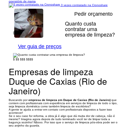
operatório de mama
3 vezes contratado na Cronoshare
Pedir orçamento
Quanto custa
contratar uma
empresa de limpeza?
1/4
Ver guia de preços
$
$$
$$$
$$$$
Empresas de limpeza
Duque de Caxias (Rio de
Janeiro)
Buscando por
empresa de limpeza em Duque de Caxias (Rio de Janeiro)
que
contem com profissionais com experiência em serviços de limpeza de todo o tipo,
seja limpeza doméstica como também limpeza de escritórios?
A gente te ajuda a entrar em contato com profissionais dispostos a fazer isso
acontecer!
Se o seu caso for reforma, a obra já é algo que dá muita dor de cabeça, não é
mesmo? Imagina agora depois de tudo terminado você ter de limpar toda a
bagunça sozinho! Nãooo. Por isso que o serviço de limpeza pós-obra pode ser o
seu anjinho da guarda.