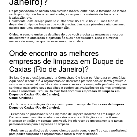
Janeiro)?
Os preços variam de acordo com diversas razões, entre elas, o tamanho do local a
ser limpo, o tipo de limpeza contratada, a compra dos materiais de limpeza, a
localização, etc.
Geralmente, este serviço pode te custar entre R$ 150 e R$ 200, mas tudo irá
depender do tipo de limpeza que você precisa. Limpezas pós-obras não custam o
mesmo que uma semanal de manutenção.
O ideal é sempre enviar os detalhes do que você precisa as empresas e receber
um orçamento atualizado e ajustado às suas necessidades. Essa é a melhor
maneira de averiguar quanto esse serviço te custará.
Onde encontro as melhores
empresas de limpeza em Duque de
Caxias (Rio de Janeiro)?
Se isso é o que está buscando, a Cronoshare é o lugar perfeito para encontrá-las.
Aqui, você recebe até 4 orçamentos de diferentes profissionais de forma gratuita e
sem compromisso algum! Você ainda terá acesso aos seus perfis profissionais para
conhecer mais sobre seus trabalhos e conferir as avaliações de clientes anteriores.
Com a Cronoshare, ficou muito mais fácil encontrar
empresas de limpeza em
Duque de Caxias (Rio de Janeiro)
.
Como funciona?
- Explique sua solicitação de orçamento para o serviço de
Empresas de limpeza
Duque de Caxias (Rio de Janeiro)
.
- Centenas de profissionais de Empresas de limpeza localizados em Duque de
Caxias e arredores vão receber um aviso con sua solicitação e os que tiverem
interesse entrarão em contato com você, lhe oferecendo um orçamento e tarifas
personalizadas para Empresas de limpeza.
- Pode ver as avaliações de outros clientes assim como o perfil de cada profissional
para poder comparar os orçamentos e tomar a melhor decisão.