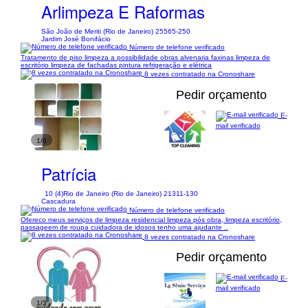
Arlimpeza E Raformas
São João de Meriti (Rio de Janeiro) 25565-250
Jardim José Bonifácio
Número de telefone verificado
Tratamento de piso limpeza a possibilidade obras alvenaria faxinas limpeza de
escritório limpeza de fachadas pintura refrigeração e elétrica
8 vezes contratado na Cronoshare
Pedir orçamento
E-
mail verificado
1/6
Patrícia
10 (4)
Rio de Janeiro (Rio de Janeiro) 21311-130
Cascadura
Número de telefone verificado
Ofereco meus serviços de limpeza residencial limpeza pós obra, limpeza escritório,
passageem de roupa cuidadora de idosos tenho uma ajudante ..
8 vezes contratado na Cronoshare
Pedir orçamento
E-
mail verificado
1/3