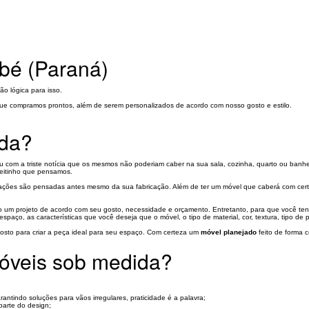
bé (Paraná)
o lógica para isso.
ue compramos prontos, além de serem personalizados de acordo com nosso gosto e estilo.
ida?
com a triste notícia que os mesmos não poderiam caber na sua sala, cozinha, quarto ou banhe
jeitinho que pensamos.
ações são pensadas antes mesmo da sua fabricação. Além de ter um móvel que caberá com cert
o um projeto de acordo com seu gosto, necessidade e orçamento. Entretanto, para que você tenh
espaço, as características que você deseja que o móvel, o tipo de material, cor, textura, tipo de 
gosto para criar a peça ideal para seu espaço. Com certeza um
móvel planejado
feito de forma 
móveis sob medida?
ntindo soluções para vãos irregulares, praticidade é a palavra;
parte do design;