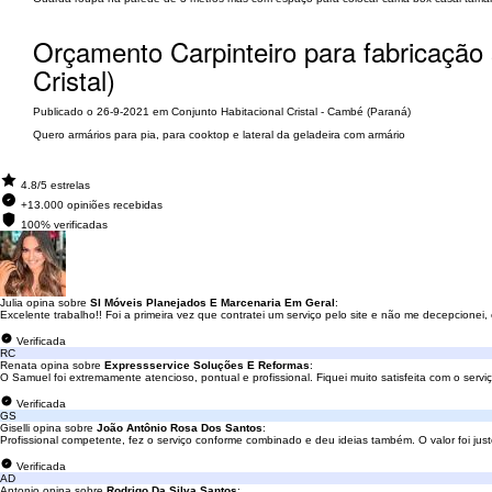
Orçamento Carpinteiro para fabricação
Cristal)
Publicado o 26-9-2021 em Conjunto Habitacional Cristal - Cambé (Paraná)
Quero armários para pia, para cooktop e lateral da geladeira com armário
4.8/5 estrelas
+13.000 opiniões recebidas
100% verificadas
Julia opina sobre
Sl Móveis Planejados E Marcenaria Em Geral
:
Excelente trabalho!! Foi a primeira vez que contratei um serviço pelo site e não me decepcionei,
Verificada
RC
Renata opina sobre
Expressservice Soluções E Reformas
:
O Samuel foi extremamente atencioso, pontual e profissional. Fiquei muito satisfeita com o serviç
Verificada
GS
Giselli opina sobre
João Antônio Rosa Dos Santos
:
Profissional competente, fez o serviço conforme combinado e deu ideias também. O valor foi justo
Verificada
AD
Antonio opina sobre
Rodrigo Da Silva Santos
: