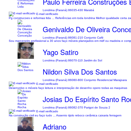
Paulo Ferreira Construções
Londrina (Paraná) 86035-430 Marabá
E-mail verificado
Pg construcoes e reformas ltda ... Referências em toda londrina Melhor qualidade certa z
Genivaldo De Oliveira Conc
Londrina (Paraná) 86081-210 Conjunto Café
Sou marceneiro profissional a 30 anos faço móveis planejados em mdf ou madeira e com
Yago Satiro
Londrina (Paraná) 86070-110 Jardim do Sol
Nildon Silva Dos Santos
Londrina (Paraná) 86080-800 Conjunto Residencial Marajoara
E-mail verificado
Desenvolvo o móveis faço leitura e interpretação de desenho opero todas as maquinas
Josias Do Espírito Santo R
Londrina (Paraná) 86082-370 Parigot de Souza 2
E-mail verificado
Na construção civil eu faço tudo ... Assento tijolo reboco cerâmica caixaria ferragem
Adriano