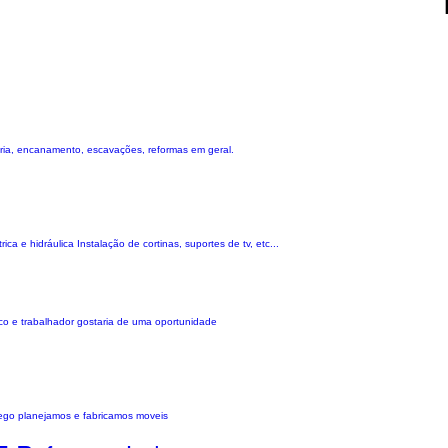
aria, encanamento, escavações, reformas em geral.
e hidráulica Instalação de cortinas, suportes de tv, etc...
ico e trabalhador gostaria de uma oportunidade
ego planejamos e fabricamos moveis