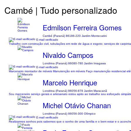
Cambé | Tudo personalizado
Edmilson Ferreira Gomes
Cambé (Paraná) 86186-220 Jardim Montecatini
E-mail verificado
Trabalho com construção civil, tubulações em rede de água e esgoto; serviços de carpint
Nivaldo Campos
Londrina (Paraná) 86080-780 Jardim Imagawa
E-mail verificado
Marceneiro montador de móveis Manutenção em móveis Faço manutenção residencial elétrica 
Marcelo Henrique
Londrina (Paraná) 86056-879 Jardim Maracanã
Sou marceneiro serviço gerais e artesanato estou apito ao trabalho sou esforçado simpát
Michel Otávio Chanan
Londrina (Paraná) 86056-300 Olímpico
E-mail verificado
Realizarmos sonhos pois sabemos que o sonho de uma família e o bem estar e o aconch