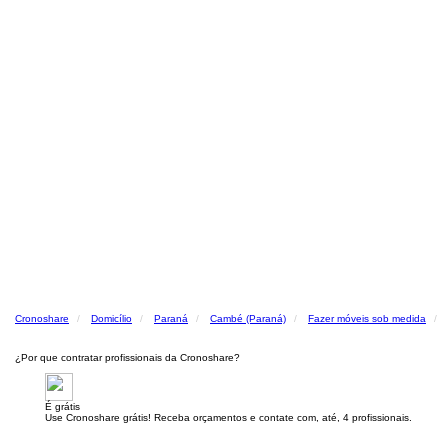
Cronoshare
Domicílio
Paraná
Cambé (Paraná)
Fazer móveis sob medida
¿Por que contratar profissionais da Cronoshare?
É grátis
Use Cronoshare grátis! Receba orçamentos e contate com, até, 4 profissionais.