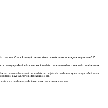
iro da casa. Com a frustração vem então o questionamento: e agora, o que fazer? E
eza no espaço destinado a ele, você também poderá escolher o seu estilo, acabamento,
a um bom resultado será necessário um projeto de qualidade, que consiga refletir a sua
puxadores, gavetas, trilhos, dobradiças e etc.
correta e de qualidade pode trazer uma cara nova a sua casa.