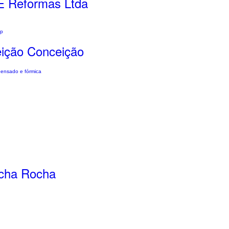
 E Reformas Ltda
ap
eição Conceição
pensado e fórmica
ocha Rocha