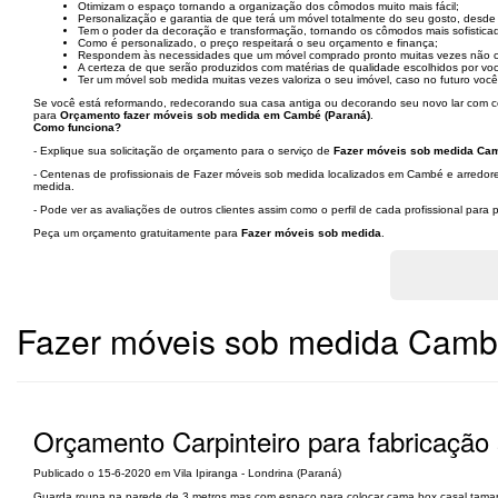
Otimizam o espaço tornando a organização dos cômodos muito mais fácil;
Personalização e garantia de que terá um móvel totalmente do seu gosto, desde 
Tem o poder da decoração e transformação, tornando os cômodos mais sofistic
Como é personalizado, o preço respeitará o seu orçamento e finança;
Respondem às necessidades que um móvel comprado pronto muitas vezes não 
A certeza de que serão produzidos com matérias de qualidade escolhidos por vo
Ter um móvel sob medida muitas vezes valoriza o seu imóvel, caso no futuro voc
Se você está reformando, redecorando sua casa antiga ou decorando seu novo lar com ce
para
Orçamento fazer móveis sob medida em Cambé (Paraná)
.
Como funciona?
- Explique sua solicitação de orçamento para o serviço de
Fazer móveis sob medida Cam
- Centenas de profissionais de Fazer móveis sob medida localizados em Cambé e arredore
medida.
- Pode ver as avaliações de outros clientes assim como o perfil de cada profissional par
Peça um orçamento gratuitamente para
Fazer móveis sob medida
.
Fazer móveis sob medida Camb
Orçamento Carpinteiro para fabricação 
Publicado o 15-6-2020 em Vila Ipiranga - Londrina (Paraná)
Guarda roupa na parede de 3 metros mas com espaço para colocar cama box casal tam