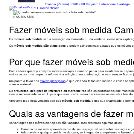
Rolândia (Paraná) 86606-000 Conjunto Habitacional Santiago
E-mail verificado
$
$$
$$$
$$$$
Fazer móveis sob medida Cam
Os
móveis sob medida
são a sensação do momento. E, na verdade, existe uma explicaçã
Os
móveis sob medida são planejados
e podem sair bem mais baratos que os móveis q
Por que fazer móveis sob med
Com certeza quem já comprou móveis em lojas e quando pediu para montarem se deparou 
muitas vezes uma pequena reforma é a solução para a adaptação e nem sempre fica do 
Um ponto a favor dos
móveis planejados
é que eles são feitos sob medida e essas adapt
cores e material.
Os
arquitetos, designer de interiores ou marceneiros
são os profissionais que montarã
ideia e necessidade inicial. E para que isso ocorra, serão necessárias as medidas fiéis do 
Aproveite toda essa versatilidade dos
móveis sob medida
e use sua criatividade e bom 
Quais as vantagens de fazer 
As vantagens dos móveis planejados são variadas, mas citaremos algumas delas:
Garantia de máximo aproveitamento de seu espaço útil, sem sobrar espaços e gara
Adaptáveis a qualquer ambiente da casa, se integrando a arquitetura e fazendo 