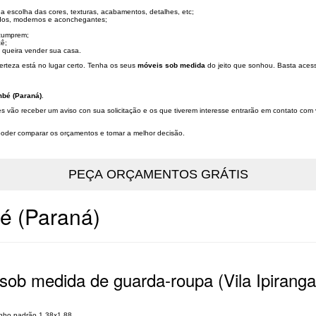
a escolha das cores, texturas, acabamentos, detalhes, etc;
ados, modernos e aconchegantes;
cumprem;
cê;
ê queira vender sua casa.
rteza está no lugar certo. Tenha os seus
móveis sob medida
do jeito que sonhou. Basta acess
bé (Paraná)
.
s vão receber um aviso con sua solicitação e os que tiverem interesse entrarão em contato com
a poder comparar os orçamentos e tomar a melhor decisão.
é (Paraná)
sob medida de guarda-roupa (Vila Ipiranga
anho padrão 1,38x1,88