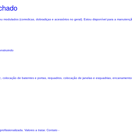
chado
u modulados (corredicas, dobradiças e acessórios no geral). Estou disponível para a manuten
onstruindo
c, colocação de batentes e portas, requadros, colocação de janelas e esquadrias, encanamentos s
ofissionalizada. Valores a tratar. Contato -