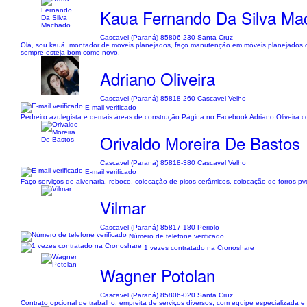
Kaua Fernando Da Silva Ma
Cascavel (Paraná) 85806-230 Santa Cruz
Olá, sou kauã, montador de moveis planejados, faço manutenção em móveis planejados o
sempre esteja bom como novo.
Adriano Oliveira
Cascavel (Paraná) 85818-260 Cascavel Velho
E-mail verificado
Pedreiro azulegista e demais áreas de construção Página no Facebook Adriano Oliveira c
Orivaldo Moreira De Bastos
Cascavel (Paraná) 85818-380 Cascavel Velho
E-mail verificado
Faço serviços de alvenaria, reboco, colocação de pisos cerâmicos, colocação de forros pv
Vilmar
Cascavel (Paraná) 85817-180 Periolo
Número de telefone verificado
1 vezes contratado na Cronoshare
Wagner Potolan
Cascavel (Paraná) 85806-020 Santa Cruz
Contrato opcional de trabalho, empreita de serviços diversos, com equipe especializada e pr