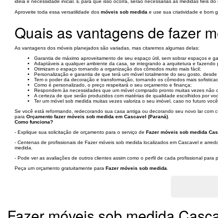
ideia e necessidade inicial. E para que isso ocorra, serão necessárias as medidas fiéis do 
Aproveite toda essa versatilidade dos
móveis sob medida
e use sua criatividade e bom 
Quais as vantagens de fazer 
As vantagens dos móveis planejados são variadas, mas citaremos algumas delas:
Garantia de máximo aproveitamento de seu espaço útil, sem sobrar espaços e gara
Adaptáveis a qualquer ambiente da casa, se integrando a arquitetura e fazendo 
Otimizam o espaço tornando a organização dos cômodos muito mais fácil;
Personalização e garantia de que terá um móvel totalmente do seu gosto, desde 
Tem o poder da decoração e transformação, tornando os cômodos mais sofistic
Como é personalizado, o preço respeitará o seu orçamento e finança;
Respondem às necessidades que um móvel comprado pronto muitas vezes não 
A certeza de que serão produzidos com matérias de qualidade escolhidos por vo
Ter um móvel sob medida muitas vezes valoriza o seu imóvel, caso no futuro voc
Se você está reformando, redecorando sua casa antiga ou decorando seu novo lar com ce
para
Orçamento fazer móveis sob medida em Cascavel (Paraná)
.
Como funciona?
- Explique sua solicitação de orçamento para o serviço de
Fazer móveis sob medida Cas
- Centenas de profissionais de Fazer móveis sob medida localizados em Cascavel e arredo
medida.
- Pode ver as avaliações de outros clientes assim como o perfil de cada profissional par
Peça um orçamento gratuitamente para
Fazer móveis sob medida
.
Fazer móveis sob medida Casca