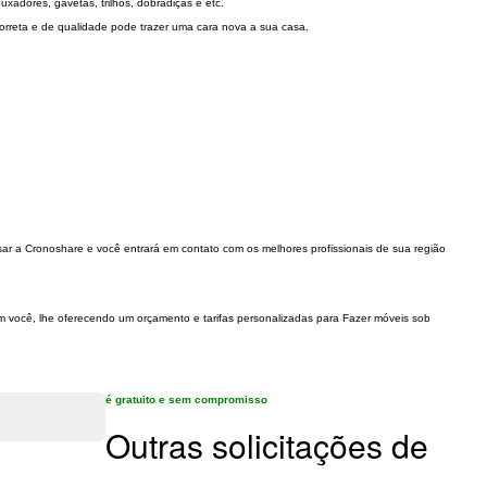
puxadores, gavetas, trilhos, dobradiças e etc.
correta e de qualidade pode trazer uma cara nova a sua casa.
ar a Cronoshare e você entrará em contato com os melhores profissionais de sua região
om você, lhe oferecendo um orçamento e tarifas personalizadas para Fazer móveis sob
é gratuito e sem compromisso
Outras solicitações de