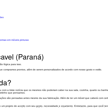
ades
ormas em móveis pinturas
avel (Paraná)
o lógica para isso.
ue compramos prontos, além de serem personalizados de acordo com nosso gosto e estilo.
ida?
com a triste notícia que os mesmos não poderiam caber na sua sala, cozinha, quarto ou banhe
jeitinho que pensamos.
ações são pensadas antes mesmo da sua fabricação. Além de ter um móvel que caberá com cert
o um projeto de acordo com seu gosto, necessidade e orçamento. Entretanto, para que você tenh