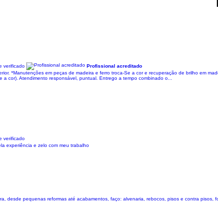
 verificado
Profissional acreditado
e interior. *Manutenções em peças de madeira e ferro troca-Se a cor e recuperação de brilho em m
e a cor). Atendimento responsável, puntual. Entrego a tempo combinado o...
 verificado
la experiência e zelo com meu trabalho
bra, desde pequenas reformas até acabamentos, faço: alvenaria, rebocos, pisos e contra pisos, fo