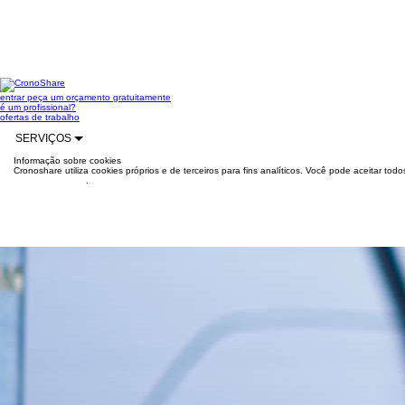
entrar
peça um orçamento gratuitamente
é um profissional?
ofertas de trabalho
SERVIÇOS
Informação sobre cookies
Cronoshare utiliza cookies próprios e de terceiros para fins analíticos. Você pode aceitar to
mais informações
.