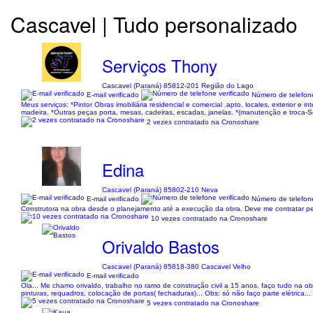
Cascavel | Tudo personalizado
Serviços Thony
Cascavel (Paraná) 85812-201 Região do Lago
E-mail verificado
Número de telefone
Meus serviços: *Pintor Obras imobiliária residencial e comercial .apto, locales, exterior 
madeira. *Outras peças porta, mesas, cadeiras, escadas, janelas. *(manutenção e troca-S
2 vezes contratado na Cronoshare
Edina
Cascavel (Paraná) 85802-210 Neva
E-mail verificado
Número de telefone
Construtora na obra desde o planejamento até a execução da obra. Deve me contratar pe
10 vezes contratado na Cronoshare
Orivaldo Bastos
Cascavel (Paraná) 85818-380 Cascavel Velho
E-mail verificado
Ola... Me chamo orivaldo, trabalho no ramo de construção civil a 15 anos, faço tudo na o
pinturas, requadros, colocação de portas( fechaduras)... Obs: só não faço parte elétrica...
5 vezes contratado na Cronoshare