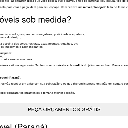
espaço, as características que você deseja que o móvel, o tipo de material, cor, textura, tipo de 
gosto para criar a peça ideal para seu espaço. Com certeza um
móvel planejado
feito de forma 
móveis sob medida?
ntindo soluções para vãos irregulares, praticidade é a palavra;
parte do design;
a escolha das cores, texturas, acabamentos, detalhes, etc;
ados, modernos e aconchegantes;
cumprem;
cê;
ê queira vender sua casa.
rteza está no lugar certo. Tenha os seus
móveis sob medida
do jeito que sonhou. Basta acess
cavel (Paraná)
.
res vão receber um aviso con sua solicitação e os que tiverem interesse entrarão em contato c
a poder comparar os orçamentos e tomar a melhor decisão.
vel (Paraná)