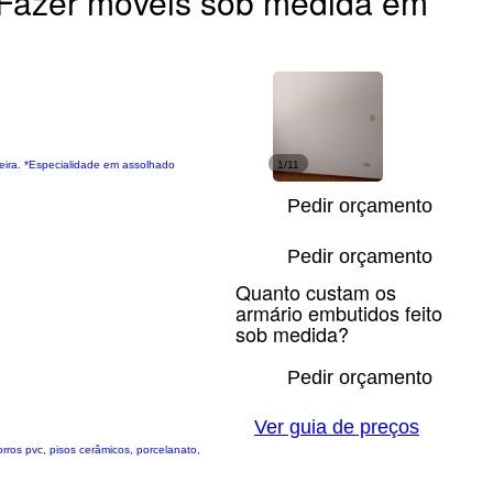
Fazer móveis sob medida em
adeira. *Especialidade em assolhado
1/11
Pedir orçamento
Pedir orçamento
Quanto custam os
armário embutidos feito
sob medida?
Pedir orçamento
Ver guia de preços
rros pvc, pisos cerâmicos, porcelanato,