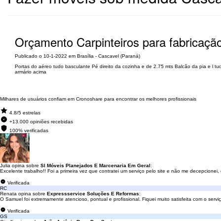
Orçamento Carpinteiros para fabricação
Publicado o 10-1-2022 em Brasília - Cascavel (Paraná)
Portas do aéreo tudo basculante Pé direito da cozinha e de 2.75 mts Balcão da pia e l tudo
armário acima
Milhares de usuários confiam em Cronoshare para encontrar os melhores profissionais
4.8/5 estrelas
+13.000 opiniões recebidas
100% verificadas
Julia opina sobre
Sl Móveis Planejados E Marcenaria Em Geral
:
Excelente trabalho!! Foi a primeira vez que contratei um serviço pelo site e não me decepcionei,
Verificada
RC
Renata opina sobre
Expressservice Soluções E Reformas
:
O Samuel foi extremamente atencioso, pontual e profissional. Fiquei muito satisfeita com o serviç
Verificada
GS