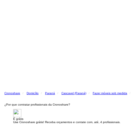
Cronoshare
Domicílio
Paraná
Cascavel (Paraná)
Fazer móveis sob medida
¿Por que contratar profissionais da Cronoshare?
É grátis
Use Cronoshare grátis! Receba orçamentos e contate com, até, 4 profissionais.