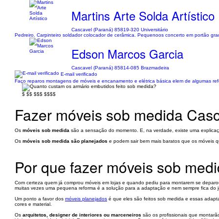
Martins Arte Solda Artístico
Cascavel (Paraná) 85819-320 Universitário
Pedreiro. Carpinteiro soldador colocador de cerâmica. Pequenoos concerto em portão gr
Edson Marcos Garcia
Cascavel (Paraná) 85814-085 Brazmadeira
E-mail verificado
Faço reparos montagens de móveis e encanamento e elétrica básica elem de algumas ref
$
$$
$$$
$$$$
Fazer móveis sob medida Casc
Os
móveis sob medida
são a sensação do momento. E, na verdade, existe uma explicaçã
Os
móveis sob medida são planejados
e podem sair bem mais baratos que os móveis q
Por que fazer móveis sob med
Com certeza quem já comprou móveis em lojas e quando pediu para montarem se deparou 
muitas vezes uma pequena reforma é a solução para a adaptação e nem sempre fica do 
Um ponto a favor dos
móveis planejados
é que eles são feitos sob medida e essas adapt
cores e material.
Os
arquitetos, designer de interiores ou marceneiros
são os profissionais que montarã