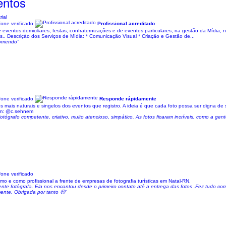
entos
ial
one verificado
Profissional acreditado
entos domiciliares, festas, confraternizações e de eventos particulares, na gestão da Mídia, n
os.. Descriçáo dos Serviços de Mídia: * Comunicação Visual * Criação e Gestão de...
comendo"
one verificado
Responde rápidamente
 mais naturais e singelos dos eventos que registro. A ideia é que cada foto possa ser digna 
ram: @c.sehnem
tógrafo competente, criativo, muito atencioso, simpático. As fotos ficaram incríveis, como a gent
one verificado
o e como profissional a frente de empresas de fotografia turísticas em Natal-RN.
nte fotógrafa. Ela nos encantou desde o primeiro contato até a entrega das fotos .Fez tudo com 
nte. Obrigada por tanto 😍"