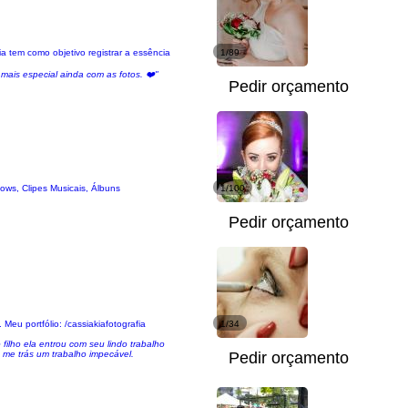
a tem como objetivo registrar a essência
1/89
mais especial ainda com as fotos. ❤️"
Pedir orçamento
ows, Clipes Musicais, Álbuns
1/100
Pedir orçamento
eu portfólio: /cassiakiafotografia
1/34
ilho ela entrou com seu lindo trabalho
 me trás um trabalho impecável.
Pedir orçamento