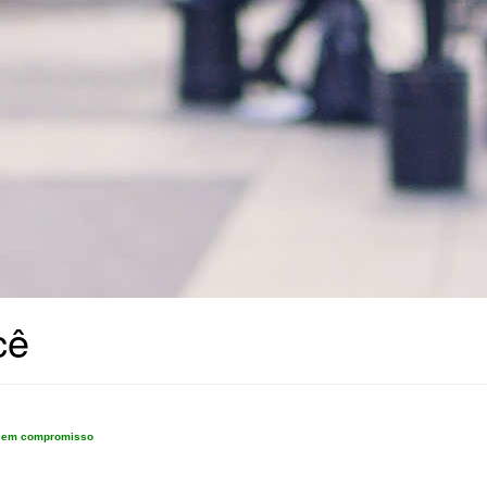
cê
e sem compromisso