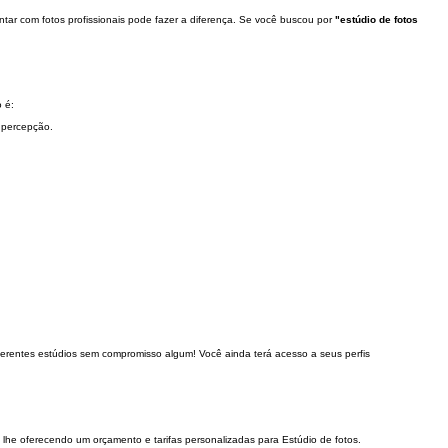
ontar com fotos profissionais pode fazer a diferença. Se você buscou por
"estúdio de fotos
 é:
a percepção.
iferentes estúdios sem compromisso algum! Você ainda terá acesso a seus perfis
, lhe oferecendo um orçamento e tarifas personalizadas para Estúdio de fotos.