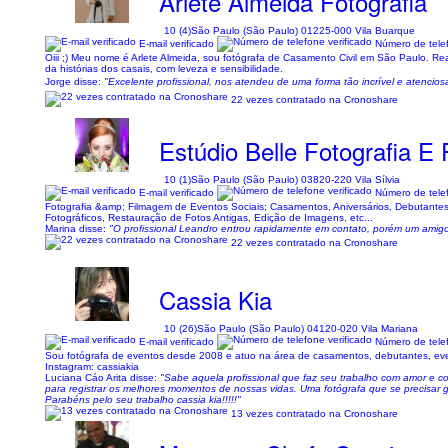
Arlete Almeida Fotografia
10 (4)
São Paulo (São Paulo) 01225-000 Vila Buarque
E-mail verificado
Número de telef
Oiii ;) Meu nome é Arlete Almeida, sou fotógrafa de Casamento Civil em São Paulo. Real
da histórias dos casais, com leveza e sensibilidade.
Jorge disse:
"Excelente profissional, nos atendeu de uma forma tão incrível e atencios
22 vezes contratado na Cronoshare
Estúdio Belle Fotografia E
10 (1)
São Paulo (São Paulo) 03820-220 Vila Sílvia
E-mail verificado
Número de telef
Fotografia &amp; Filmagem de Eventos Sociais; Casamentos, Aniversários, Debutantes,
Fotográficos, Restauração de Fotos Antigas, Edição de Imagens, etc...
Marina disse:
"O profissional Leandro entrou rapidamente em contato, porém um amigo 
22 vezes contratado na Cronoshare
Cassia Kia
10 (26)
São Paulo (São Paulo) 04120-020 Vila Mariana
E-mail verificado
Número de telef
Sou fotógrafa de eventos desde 2008 e atuo na área de casamentos, debutantes, evento
Instagram: cassiakia
Luciana Cáo Arita disse:
"Sabe aquela profissional que faz seu trabalho com amor e c
para registrar os melhores momentos de nossas vidas. Uma fotógrafa que se precisar 
Parabéns pelo seu trabalho cassia kia!!!!!"
13 vezes contratado na Cronoshare