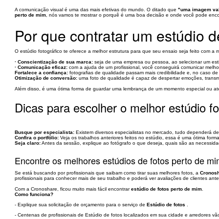
A comunicação visual é uma das mais efetivas do mundo. O ditado que
"uma imagem val
perto de mim
, nós vamos te mostrar o porquê é uma boa decisão e onde você pode encont
Por que contratar um estúdio d
O estúdio fotográfico te oferece a melhor estrutura para que seu ensaio seja feito com a
· Conscientização de sua marca:
seja de uma empresa ou pessoa, ao selecionar um estil
· Comunicação eficaz:
com a ajuda de um profissional, você conseguirá comunicar melho
Fortalece a confiança:
fotografias de qualidade passam mais credibilidade e, no caso de 
Otimização de conversão:
uma foto de qualidade é capaz de despertar emoções, transmiti
Além disso, é uma ótima forma de guardar uma lembrança de um momento especial ou até
Dicas para escolher o melhor estúdio fo
Busque por especialista:
Existem diversos especialistas no mercado, tudo dependerá de
Confira o portfólio:
Veja os trabalhos anteriores feitos no estúdio, essa é uma ótima forma
Seja claro:
Antes da sessão, explique ao fotógrafo o que deseja, quais são as necessidad
Encontre os melhores estúdios de fotos perto de m
Se está buscando por profissionais que saibam como tirar suas melhores fotos, a
Cronos
profissionais para conhecer mais de seu trabalho e poderá ver avaliações de clientes ante
Com a Cronoshare, ficou muito mais fácil encontrar
estúdio de fotos perto de mim
.
Como funciona?
- Explique sua solicitação de orçamento para o serviço de
Estúdio de fotos
.
- Centenas de profissionais de Estúdio de fotos localizados em sua cidade e arredores vã