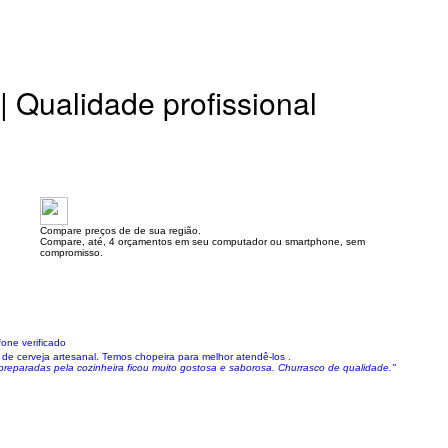
| Qualidade profissional
Compare preços de de sua região.
Compare, até, 4 orçamentos em seu computador ou smartphone, sem
compromisso.
one verificado
e cerveja artesanal. Temos chopeira para melhor atendê-los .
 preparadas pela cozinheira ficou muito gostosa e saborosa. Churrasco de qualidade."