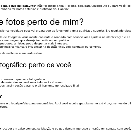
e mais que mil palavras"
não foi criado a toa. Por isso, seja para um produto ou para você, c
rar os melhores estúdios e profissionais. Confira!
e fotos perto de mim?
 maior comodidade possível e para que as fotos tenha uma qualidade superior. E o resultado disso
o de fotografia visualmente coerente e alinhado com seus valores ajudará na identificação e n
r a mensagem que deseja transmitir ao seu público.
produtos, a nitidez pode despertar mais interesse.
r mais confiança e influenciar na decisão final, seja contratar ou comprar.
 de melhorar a sua autoestima.
tográfico perto de você
 quem ou o que será fotografado.
 de entender se você está indo ao local correto.
es, assim vocês garante o alinhamento no resultado final.
im
hare
é o local perfeito para encontrá-los. Aqui você recebe gratuitamente até 4 orçamentos de d
riores.
o receber um aviso con sua solicitação e os que tiverem interesse entrarão em contato com você