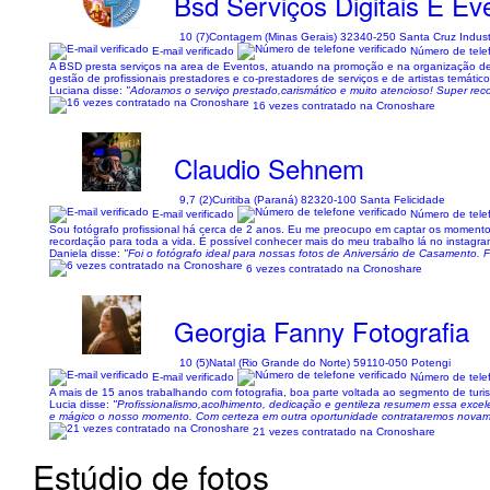
Bsd Serviços Digitais E Ev
10 (7)
Contagem (Minas Gerais) 32340-250 Santa Cruz Industr
E-mail verificado
Número de telef
A BSD presta serviços na area de Eventos, atuando na promoção e na organização de ev
gestão de profissionais prestadores e co-prestadores de serviços e de artistas temátic
Luciana disse:
"Adoramos o serviço prestado,carismático e muito atencioso! Super re
16 vezes contratado na Cronoshare
Claudio Sehnem
9,7 (2)
Curitiba (Paraná) 82320-100 Santa Felicidade
E-mail verificado
Número de telef
Sou fotógrafo profissional há cerca de 2 anos. Eu me preocupo em captar os momentos
recordação para toda a vida. É possível conhecer mais do meu trabalho lá no instag
Daniela disse:
"Foi o fotógrafo ideal para nossas fotos de Aniversário de Casamento. Fo
6 vezes contratado na Cronoshare
Georgia Fanny Fotografia
10 (5)
Natal (Rio Grande do Norte) 59110-050 Potengi
E-mail verificado
Número de telef
A mais de 15 anos trabalhando com fotografia, boa parte voltada ao segmento de turism
Lucia disse:
"Profissionalismo,acolhimento, dedicação e gentileza resumem essa excele
e mágico o nosso momento. Com certeza em outra oportunidade contrataremos novame
21 vezes contratado na Cronoshare
Estúdio de fotos