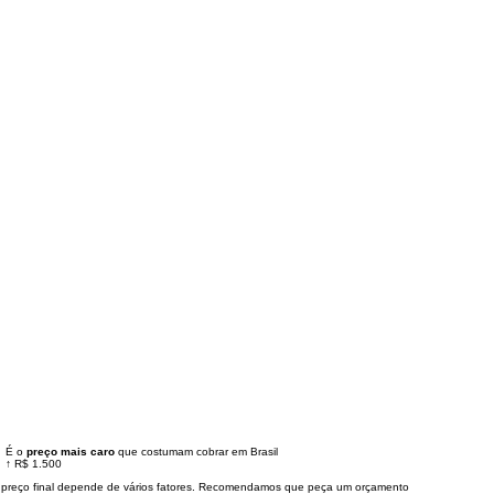
É o
preço mais caro
que costumam cobrar em Brasil
↑
R$ 1.500
 preço final depende de vários fatores. Recomendamos que peça um orçamento