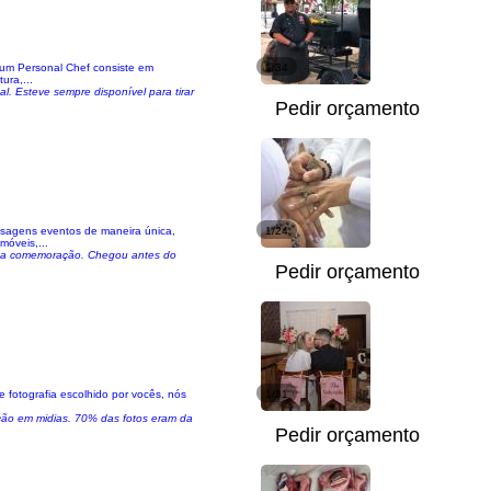
 um Personal Chef consiste em
1/34
ura,...
l. Esteve sempre disponível para tirar
Pedir orçamento
isagens eventos de maneira única,
1/24
óveis,...
nossa comemoração. Chegou antes do
Pedir orçamento
e fotografia escolhido por vocês, nós
1/31
ção em midias. 70% das fotos eram da
Pedir orçamento