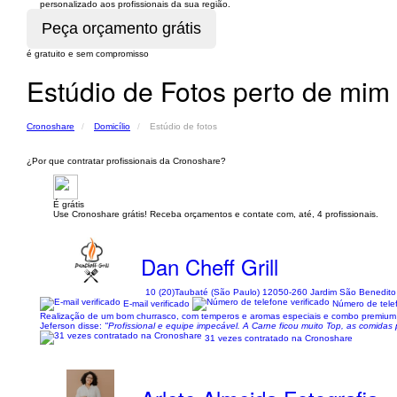
personalizado aos profissionais da sua região.
é gratuito e sem compromisso
Estúdio de Fotos perto de mim 
Cronoshare
Domicílio
Estúdio de fotos
¿Por que contratar profissionais da Cronoshare?
É grátis
Use Cronoshare grátis! Receba orçamentos e contate com, até, 4 profissionais.
Dan Cheff Grill
10 (20)
Taubaté (São Paulo) 12050-260 Jardim São Benedito
E-mail verificado
Número de telef
Realização de um bom churrasco, com temperos e aromas especiais e combo premium d
Jeferson disse:
"Profissional e equipe impecável. A Carne ficou muito Top, as comidas
31 vezes contratado na Cronoshare