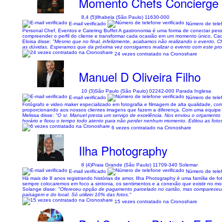
Momento Chefs Concierge
8,4 (5)
Ilhabela (São Paulo) 11630-000
E-mail verificado
Número de telef
Personal Chef, Eventos e Catering Buffet A gastronomia é uma forma de conectar pess
compreender o perfil do cliente e transformar cada ocasião em um momento único. Cada
Eloisa disse:
"Mesmo que no final, infelizmente, acabamos não realizando o evento, Che
as dúvidas. Esperamos que da próxima vez consigamos realizar o evento com este prof
24 vezes contratado na Cronoshare
Manuel D Oliveira Filho
10 (3)
São Paulo (São Paulo) 02242-000 Parada Inglesa
E-mail verificado
Número de telef
Fotógrafo e video maker especializado em fotografia e filmagem de alta qualidade, 
proporcionando aos nossos clientes imagens que fazem a diferença. Com uma equipe 
Melissa disse:
"O sr. Manuel presta um serviço de excelência. Nos enviou o orçamento 
horário e ficou o tempo todo atento para não perder nenhum momento. Editou as foto
6 vezes contratado na Cronoshare
Ilha Photography
8 (4)
Praia Grande (São Paulo) 11709-340 Solemar
E-mail verificado
Número de telef
Há mais de 8 anos registrando histórias de amor, Ilha Photography é uma família de fo
sempre colocaremos em foco a sintonia, os sentimentos e a conexão que existir no mom
Solange disse:
"Ofereceu opção de pagamento parcelado no cartão, mas compareceu se
paisagem e do local. Só utilizei 10% das fotos."
15 vezes contratado na Cronoshare