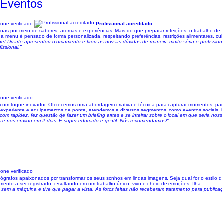
 Eventos
one verificado
Profissional acreditado
oas por meio de sabores, aromas e experiências. Mais do que preparar refeições, o trabalho de
 menu é pensado de forma personalizada, respeitando preferências, restrições alimentares, cult
f Duarte apresentou o orçamento e tirou as nossas dúvidas de maneira muito séria e profissiona
issional."
one verificado
com um toque inovador. Oferecemos uma abordagem criativa e técnica para capturar momentos, pa
experiente e equipamentos de ponta, atendemos a diversos segmentos, como eventos sociais, im
com rapidez, fez questão de fazer um briefing antes e se inteirar sobre o local em que seria 
s e nos enviou em 2 dias. É super educado e gentil. Nós recomendamos!"
one verificado
tógrafos apaixonados por transformar os seus sonhos em lindas imagens. Seja qual for o estilo d
ento a ser registrado, resultando em um trabalho único, vivo e cheio de emoções. Ilha...
m a máquina e tive que pagar a vista. As fotos feitas não receberam tratamento para publica