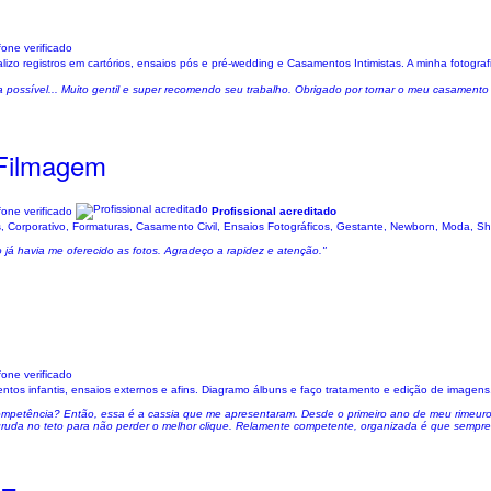
one verificado
izo registros em cartórios, ensaios pós e pré-wedding e Casamentos Intimistas. A minha fotografi
a possível... Muito gentil e super recomendo seu trabalho. Obrigado por tornar o meu casamento 
 Filmagem
one verificado
Profissional acreditado
 Corporativo, Formaturas, Casamento Civil, Ensaios Fotográficos, Gestante, Newborn, Moda, Sh
já havia me oferecido as fotos. Agradeço a rapidez e atenção."
one verificado
s infantis, ensaios externos e afins. Diagramo álbuns e faço tratamento e edição de imagens. M
ompetência? Então, essa é a cassia que me apresentaram. Desde o primeiro ano de meu rimeuro f
gruda no teto para não perder o melhor clique. Relamente competente, organizada é que sempre