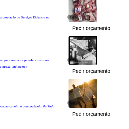
a prestação de Serviços Digitais e na
1/60
Pedir orçamento
de ser pendurada na parede, como uma
1/8
e queria, até melhor."
Pedir orçamento
1/41
muito carinho e personalizado. Foi lindo
Pedir orçamento