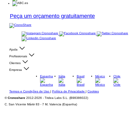
Peça um orçamento gratuitamente
Ajuda
Profissionais
Clientes
Empresa
Espanha
Itália
Brasil
México
Chile
Termos e Condições de Uso
|
Política de Privacidade
|
Cookies
©
Cronoshare
2012-2026 - Tridea Labs S.L. (B98386022)
C. San Vicente Mártir 83 - 7 M, Valencia (Espanha)