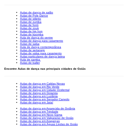
Aulas de dança de salão
Aulas de Pole Dance
Aulas de stiletto
Aulas de zumba
Aulas de forró
Aulas de zouk
Aulas de hip hop
Aulas de kizomba
Aula de dança do ventre
Aulas de dança para casamento
Aulas de salsa
Aula de dança contemporânea
Aulas de sertanejo
Aulas de valsa para casamento
Aulas particulares de dança latina
Aula de samba
Aulas de ballet
Encontre Aulas de dança nas principais cidades de Goiás
Aulas de dança em Caldas Novas
Aulas de dança em Rio Verde
Aulas de dança em Cidade Ocidental
Aulas de dança em Goianira
Aulas de dança em Luziânia
Aulas de dança em Senador Canedo
Aulas de dança em Jataí
Aulas de dança em Aparecida de Goiânia
Aulas de dança em Trindade
Aulas de dança em Novo Gama
Aulas de dança em Valparaíso de Goiás
Aulas de dança em Aragarças
Aulas de dança em Águas Lindas de Goiás