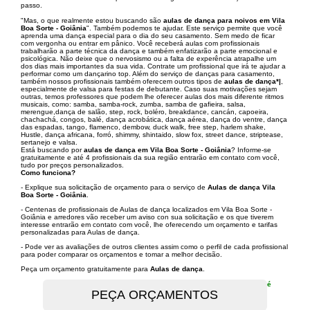
passo.
"Mas, o que realmente estou buscando são
aulas de dança para noivos em Vila
Boa Sorte - Goiânia
". Também podemos te ajudar. Este serviço permite que você
aprenda uma dança especial para o dia do seu casamento. Sem medo de ficar
com vergonha ou entrar em pânico. Você receberá aulas com profissionais
trabalharão a parte técnica da dança e também enfatizarão a parte emocional e
psicológica. Não deixe que o nervosismo ou a falta de experência atrapalhe um
dos dias mais importantes da sua vida. Contrate um profissional que irá te ajudar a
performar como um dançarino top. Além do serviço de danças para casamento,
também nossos profissionais também oferecem outros tipos de
aulas de dança*|
,
especialmente de valsa para festas de debutante. Caso suas motivações sejam
outras, temos professores que podem lhe oferecer aulas dos mais diferente ritmos
musicais, como: samba, samba-rock, zumba, samba de gafieira, salsa,
merengue,dança de salão, step, rock, boléro, breakdance, cancán, capoeira,
chachachá, congos, balé, dança acrobática, dança aérea, dança do ventre, dança
das espadas, tango, flamenco, dembow, duck walk, free step, harlem shake,
Hustle, dança africana, forró, shimmy, shintaido, slow fox, street dance, striptease,
sertanejo e valsa.
Está buscando por
aulas de dança em Vila Boa Sorte - Goiânia
? Informe-se
gratuitamente e até 4 profissionais da sua região entrarão em contato com você,
tudo por preços personalizados.
Como funciona?
- Explique sua solicitação de orçamento para o serviço de
Aulas de dança Vila
Boa Sorte - Goiânia
.
- Centenas de profissionais de Aulas de dança localizados em Vila Boa Sorte -
Goiânia e arredores vão receber um aviso con sua solicitação e os que tiverem
interesse entrarão em contato com você, lhe oferecendo um orçamento e tarifas
personalizadas para Aulas de dança.
- Pode ver as avaliações de outros clientes assim como o perfil de cada profissional
para poder comparar os orçamentos e tomar a melhor decisão.
Peça um orçamento gratuitamente para
Aulas de dança
.
é