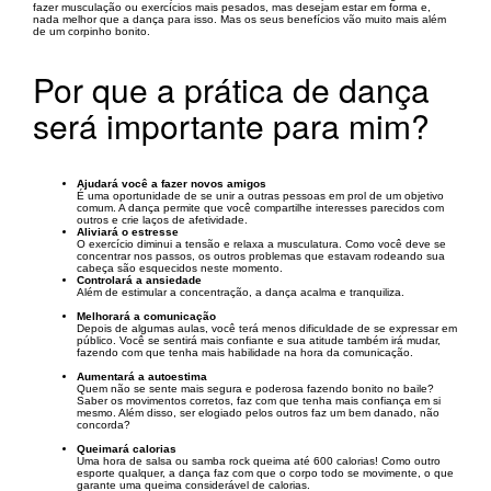
fazer musculação ou exercícios mais pesados, mas desejam estar em forma e,
nada melhor que a dança para isso. Mas os seus benefícios vão muito mais além
de um corpinho bonito.
Por que a prática de dança
será importante para mim?
Ajudará você a fazer novos amigos
É uma oportunidade de se unir a outras pessoas em prol de um objetivo
comum. A dança permite que você compartilhe interesses parecidos com
outros e crie laços de afetividade.
Aliviará o estresse
O exercício diminui a tensão e relaxa a musculatura. Como você deve se
concentrar nos passos, os outros problemas que estavam rodeando sua
cabeça são esquecidos neste momento.
Controlará a ansiedade
Além de estimular a concentração, a dança acalma e tranquiliza.
Melhorará a comunicação
Depois de algumas aulas, você terá menos dificuldade de se expressar em
público. Você se sentirá mais confiante e sua atitude também irá mudar,
fazendo com que tenha mais habilidade na hora da comunicação.
Aumentará a autoestima
Quem não se sente mais segura e poderosa fazendo bonito no baile?
Saber os movimentos corretos, faz com que tenha mais confiança em si
mesmo. Além disso, ser elogiado pelos outros faz um bem danado, não
concorda?
Queimará calorias
Uma hora de salsa ou samba rock queima até 600 calorias! Como outro
esporte qualquer, a dança faz com que o corpo todo se movimente, o que
garante uma queima considerável de calorias.