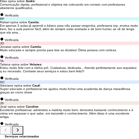
Elias opina sobre
André
:
Comunicação rápida, profissional e objetiva me colocando em contato com professores
altamente qualificados.
Verificada
RP
Rafael opina sobre
Camila
:
Em apenas 3 aulas já aprendi o básico para não passar vergonha, professora top, ensina muito
bem, faz a aula parecer fácil, além de sempre estar animada e de bom humor, se vê de lenge
que ela ama...
Verificada
JO
Jonatas opina sobre
Camila
:
Muito educada e sempre pronta para tirar as dúvidas! Ótima pessoa com certeza.
Verificada
TA
Tatiana opina sobre
Velanes
:
Estou muito feliz com a minha pró. Cuidadosa, dedicada... Atende perfeitamente aos requisitos
q eu necessito. Contratei seus serviços e estou bem feliz!!!
Verificada
GC
Gleiciane opina sobre
Cauê
:
Super educado e profissional me ajudou muito Achei uma academia de dança maravilhosa
graças ao crono share
Verificada
JS
José opina sobre
Caroline
:
Excelente profissional, administra a matéria muito bem, demostra bastante conhecimento e é
otima em repassar o que sabe, em transmitir o conhecimento. Além disso é uma excelente
amiga.
Verificada
Serviços relacionados