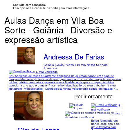
Contrate com confiança.
Leia opiniões e consulte os perfis para mais informações.
Aulas Dança em Vila Boa
Sorte - Goiânia | Diversão e
expressão artística
Andressa De Farias
Goiânia (Goiás) 74565-140 Vila Nossa Senhora
Aparecida
E-mail verificado
Sou andressa de farias atualmente dançarina do gr urban dance um grupo de
danças urbanas e professora de jazz , graduanda do curso de dança busco passar
minha paixão para outras pessoas com a finalidade de que consigam também
apreciar a arte que é dançar. Para melhor visualização do meu trabalho há meu
instagram: @dressafarias_ Metodologia Minha metodologia segue em etapas: •...
Pedir orçamento
E-
mail verificado
Número
1/10
de telefone verificado
Estou formando em
dança esse ano pela
Gleyde Lopes
ufg e trabalho com