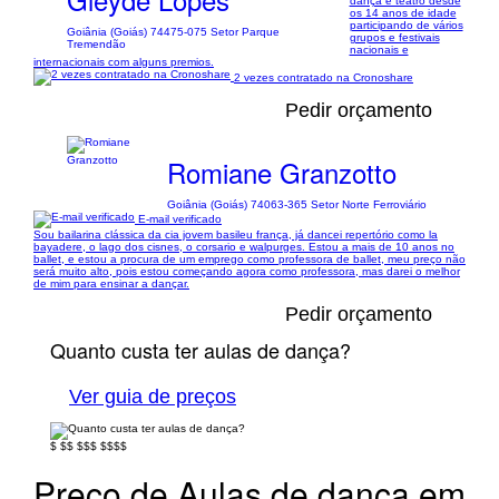
dança e teatro desde
os 14 anos de idade
participando de vários
Goiânia (Goiás) 74475-075 Setor Parque
grupos e festivais
Tremendão
nacionais e
internacionais com alguns premios.
2 vezes contratado na Cronoshare
Pedir orçamento
Romiane Granzotto
Goiânia (Goiás) 74063-365 Setor Norte Ferroviário
E-mail verificado
Sou bailarina clássica da cia jovem basileu frança, já dancei repertório como la
bayadere, o lago dos cisnes, o corsario e walpurges. Estou a mais de 10 anos no
ballet, e estou a procura de um emprego como professora de ballet, meu preço não
será muito alto, pois estou começando agora como professora, mas darei o melhor
de mim para ensinar a dançar.
Pedir orçamento
Quanto custa ter aulas de dança?
Ver guia de preços
$
$$
$$$
$$$$
Preço de Aulas de dança em