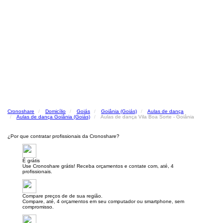
Cronoshare
Domicílio
Goiás
Goiânia (Goiás)
Aulas de dança
Aulas de dança Goiânia (Goiás)
Aulas de dança Vila Boa Sorte - Goiânia
¿Por que contratar profissionais da Cronoshare?
É grátis
Use Cronoshare grátis! Receba orçamentos e contate com, até, 4
profissionais.
Compare preços de de sua região.
Compare, até, 4 orçamentos em seu computador ou smartphone, sem
compromisso.