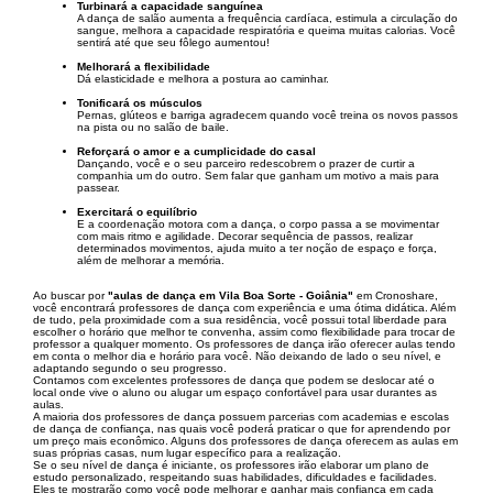
Turbinará a capacidade sanguínea
A dança de salão aumenta a frequência cardíaca, estimula a circulação do
sangue, melhora a capacidade respiratória e queima muitas calorias. Você
sentirá até que seu fôlego aumentou!
Melhorará a flexibilidade
Dá elasticidade e melhora a postura ao caminhar.
Tonificará os músculos
Pernas, glúteos e barriga agradecem quando você treina os novos passos
na pista ou no salão de baile.
Reforçará o amor e a cumplicidade do casal
Dançando, você e o seu parceiro redescobrem o prazer de curtir a
companhia um do outro. Sem falar que ganham um motivo a mais para
passear.
Exercitará o equilíbrio
E a coordenação motora com a dança, o corpo passa a se movimentar
com mais ritmo e agilidade. Decorar sequência de passos, realizar
determinados movimentos, ajuda muito a ter noção de espaço e força,
além de melhorar a memória.
Ao buscar por
"aulas de dança em Vila Boa Sorte - Goiânia"
em Cronoshare,
você encontrará professores de dança com experiência e uma ótima didática. Além
de tudo, pela proximidade com a sua residência, você possui total liberdade para
escolher o horário que melhor te convenha, assim como flexibilidade para trocar de
professor a qualquer momento. Os professores de dança irão oferecer aulas tendo
em conta o melhor dia e horário para você. Não deixando de lado o seu nível, e
adaptando segundo o seu progresso.
Contamos com excelentes professores de dança que podem se deslocar até o
local onde vive o aluno ou alugar um espaço confortável para usar durantes as
aulas.
A maioria dos professores de dança possuem parcerias com academias e escolas
de dança de confiança, nas quais você poderá praticar o que for aprendendo por
um preço mais econômico. Alguns dos professores de dança oferecem as aulas em
suas próprias casas, num lugar específico para a realização.
Se o seu nível de dança é iniciante, os professores irão elaborar um plano de
estudo personalizado, respeitando suas habilidades, dificuldades e facilidades.
Eles te mostrarão como você pode melhorar e ganhar mais confiança em cada