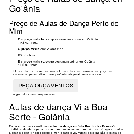
Goiânia
Preço de Aulas de Dança Perto de
Mim
É o
preço mais barato
que costumam cobrar em Goiânia
↓
R$ 41
/
hora
O
preço médio
em Goiânia é de
R$ 66
/
hora
É o
preço mais caro
que costumam cobrar em Goiânia
↑
R$ 87
/
hora
O preço final depende de vários fatores. Recomendamos que peça um
orçamento personalizado aos profissionais próximos a sua casa.
é gratuito e sem compromisso
Aulas de dança Vila Boa
Sorte - Goiânia
Como encontrar as melhores
aulas de dança em Vila Boa Sorte - Goiânia
?
Já dizia o ditado popular:
quem dança os males espanta
. A dança é algo que eleva
a alma e deixa o nosso corpo e mente mais leve. Muitas pessoas não gostam de