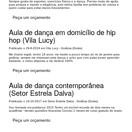
Sempre gostei de esportes, exercícios físicos e a dança. Preciso muito de ajuda
para postura e manter a elegância, pois minha família tem problema de coluna e
quero cuidar para evitar danos futuramentes
Peça um orçamento
Aula de dança em domicílio de hip
hop (Vila Lucy)
Publicado o 29-8-2019 em Vila Lucy - Goiânia (Goiás)
Me chamo ingrid, tenho 18 anos, me mudei a pouco tempo do rio de janeiro para
goiânia, sempre me interessei pela dança e acho que com aulas posso aprender
bastante, e estou disposta a me dedicar 100%
Peça um orçamento
Aula de dança contemporânea
(Setor Estrela Dalva)
Publicado o 16-10-2017 em Setor Estrela Dalva - Goiânia (Goiás)
Sou formada em justdance 2015 Tenho um incrível recorde de dois meses na
acadêmia ~devido questões finaceiras Concluí 2 meses de curso gratuito de teatro.
Peça um orçamento