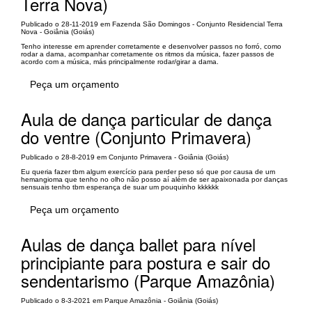
Terra Nova)
Publicado o 28-11-2019 em Fazenda São Domingos - Conjunto Residencial Terra
Nova - Goiânia (Goiás)
Tenho interesse em aprender corretamente e desenvolver passos no forró, como
rodar a dama, acompanhar corretamente os ritmos da música, fazer passos de
acordo com a música, más principalmente rodar/girar a dama.
Peça um orçamento
Aula de dança particular de dança
do ventre (Conjunto Primavera)
Publicado o 28-8-2019 em Conjunto Primavera - Goiânia (Goiás)
Eu queria fazer tbm algum exercício para perder peso só que por causa de um
hemangioma que tenho no olho não posso aí além de ser apaixonada por danças
sensuais tenho tbm esperança de suar um pouquinho kkkkkk
Peça um orçamento
Aulas de dança ballet para nível
principiante para postura e sair do
sendentarismo (Parque Amazônia)
Publicado o 8-3-2021 em Parque Amazônia - Goiânia (Goiás)