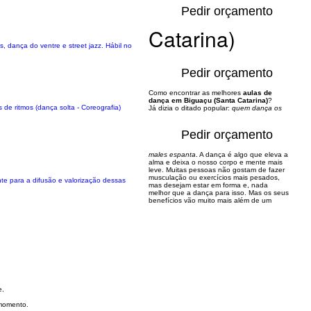
Pedir orçamento
Catarina)
, dança do ventre e street jazz. Hábil no
Pedir orçamento
Como encontrar as melhores
aulas de
dança em Biguaçu (Santa Catarina)
?
de ritmos (dança solta - Coreografia)
Já dizia o ditado popular:
quem dança os
Pedir orçamento
males espanta
. A dança é algo que eleva a
alma e deixa o nosso corpo e mente mais
leve. Muitas pessoas não gostam de fazer
musculação ou exercícios mais pesados,
te para a difusão e valorização dessas
mas desejam estar em forma e, nada
melhor que a dança para isso. Mas os seus
benefícios vão muito mais além de um
e.
 momento.