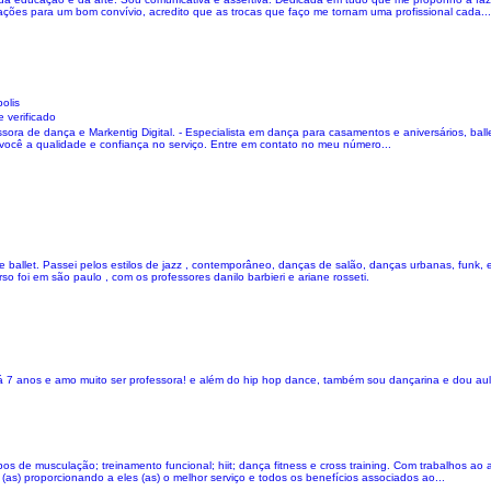
lações para um bom convívio, acredito que as trocas que faço me tornam uma profissional cada...
olis
 verificado
ora de dança e Markentig Digital. - Especialista em dança para casamentos e aniversários, ballet
 você a qualidade e confiança no serviço. Entre em contato no meu número...
 ballet. Passei pelos estilos de jazz , contemporâneo, danças de salão, danças urbanas, funk, est
rso foi em são paulo , com os professores danilo barbieri e ariane rosseti.
 7 anos e amo muito ser professora! e além do hip hop dance, também sou dançarina e dou au
s de musculação; treinamento funcional; hiit; dança fitness e cross training. Com trabalhos ao 
(as) proporcionando a eles (as) o melhor serviço e todos os benefícios associados ao...