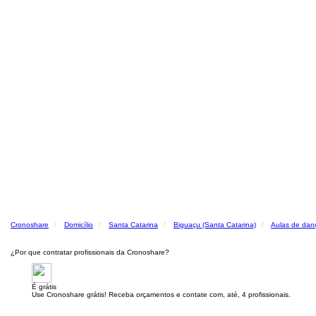
Cronoshare
Domicílio
Santa Catarina
Biguaçu (Santa Catarina)
Aulas de dan
¿Por que contratar profissionais da Cronoshare?
É grátis
Use Cronoshare grátis! Receba orçamentos e contate com, até, 4 profissionais.