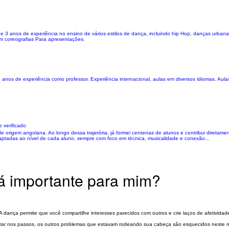
 3 anos de experiência no ensino de vários estilos de dança, incluindo hip Hop, danças urbanas
em coreografias Para apresentações.
nos de experiência como professor. Experiência internacional, aulas em diversos idiomas. Aulas 
 verificado
rigem angolana. Ao longo dessa trajetória, já formei centenas de alunos e contribui diretamen
daptadas ao nível de cada aluno, sempre com foco em técnica, musicalidade e conexão...
rá importante para mim?
dança permite que você compartilhe interesses parecidos com outros e crie laços de afetividad
ntrar nos passos, os outros problemas que estavam rodeando sua cabeça são esquecidos neste