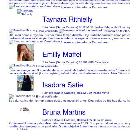
sempre com o mesmo objetivo: fazer a diferença na vida de alguém. Priorizo criar boas re
4 vezes contratado na Cronoshare
Taynara Rithielly
São José (Santa Catarina) 88111-130 Jardim Cidade de Florianóp
E-mail verificado
Número de telefone
Olá, meu nome é taynara, f ui por muito tempo diarista. Hoje trabalho também como profess
profissional você irá acompanhar fotos e vídeos de alguma noivos e alunos, garantindo a
1 vezes contratado na Cronoshare
Emilly Maffei
São José (Santa Catarina) 88101-280 Campinas
E-mail verificado
Iniciei na dança com 3 anos de idade, no estilo de ballet. Fiz aproximadamente 10 anos de
como atriz de musical, já com registro profissional, como bailarina e cantora. Meu último cu
Isadora Satie
Palhoça (Santa Catarina) 88132-229 Passa Vinte
E-mail verificado
Sou dançarina de hip hop dance desde os meus 14 anos. Dou aulas de hip hop dance há
Bruna Martins
Palhoça (Santa Catarina) 88134-465 Barra do Aririú
Profissional formada pela udesc, atuo na área desde 2013. Sou personal trainer nos campo
residências, em grupos ou particular. O meu objetivo é atender as metas dos meus alunos 