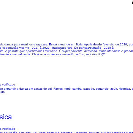
ção da dança para meninos e rapazes. Estou morando em florianópolis desde fevereiro de 2020, por
o (jepom)/são vicente - 2017 à 2020 ; backstage ctro. De danças/cubatão - 2018 à...
ra, e garante que aprendermos direitinho. É super paciente, dedicada, muito atenciosa e grand
mente e mentalmente. Ela é uma professora maravilhosa!! super indíco!! 😊"
 verificado
de expandir a dança em caxias do sul. Ritmos: forró, samba, pagode, sertanejo, zouk, kizomba, b
ido.
sica
 verificado
 da educação e da arte. Sou comunicativa e assertiva. Dedicada em tudo que me proponho a faze