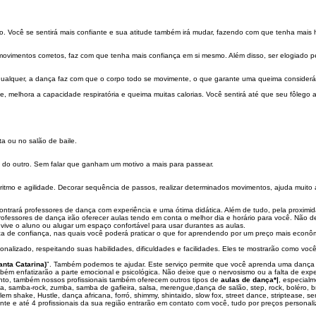
o. Você se sentirá mais confiante e sua atitude também irá mudar, fazendo com que tenha mais
ovimentos corretos, faz com que tenha mais confiança em si mesmo. Além disso, ser elogiado 
ualquer, a dança faz com que o corpo todo se movimente, o que garante uma queima consideráv
e, melhora a capacidade respiratória e queima muitas calorias. Você sentirá até que seu fôlego
a ou no salão de baile.
 do outro. Sem falar que ganham um motivo a mais para passear.
tmo e agilidade. Decorar sequência de passos, realizar determinados movimentos, ajuda muito 
trará professores de dança com experiência e uma ótima didática. Além de tudo, pela proximida
professores de dança irão oferecer aulas tendo em conta o melhor dia e horário para você. Não 
ive o aluno ou alugar um espaço confortável para usar durantes as aulas.
a de confiança, nas quais você poderá praticar o que for aprendendo por um preço mais econô
rsonalizado, respeitando suas habilidades, dificuldades e facilidades. Eles te mostrarão como v
nta Catarina)
". Também podemos te ajudar. Este serviço permite que você aprenda uma dança
mbém enfatizarão a parte emocional e psicológica. Não deixe que o nervosismo ou a falta de expe
ento, também nossos profissionais também oferecem outros tipos de
aulas de dança*|
, especial
ba, samba-rock, zumba, samba de gafieira, salsa, merengue,dança de salão, step, rock, boléro,
 shake, Hustle, dança africana, forró, shimmy, shintaido, slow fox, street dance, striptease, ser
nte e até 4 profissionais da sua região entrarão em contato com você, tudo por preços personal