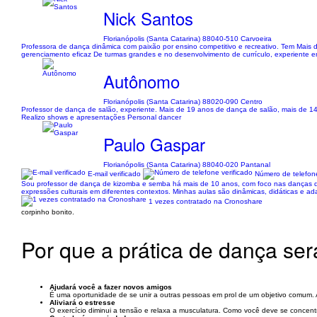
Nick Santos
Florianópolis (Santa Catarina) 88040-510 Carvoeira
Professora de dança dinâmica com paixão por ensino competitivo e recreativo. Tem Mais de
gerenciamento eficaz De turmas grandes e no desenvolvimento de currículo, experiente 
Autônomo
Florianópolis (Santa Catarina) 88020-090 Centro
Professor de dança de salão, experiente. Mais de 19 anos de dança de salão, mais de 14 a
Realizo shows e apresentações Personal dancer
Paulo Gaspar
Florianópolis (Santa Catarina) 88040-020 Pantanal
E-mail verificado
Número de telefone
Sou professor de dança de kizomba e semba há mais de 10 anos, com foco nas danças de o
expressões culturais em diferentes contextos. Minhas aulas são dinâmicas, didáticas e a
1 vezes contratado na Cronoshare
corpinho bonito.
Por que a prática de dança se
Ajudará você a fazer novos amigos
É uma oportunidade de se unir a outras pessoas em prol de um objetivo comum. A 
Aliviará o estresse
O exercício diminui a tensão e relaxa a musculatura. Como você deve se conce