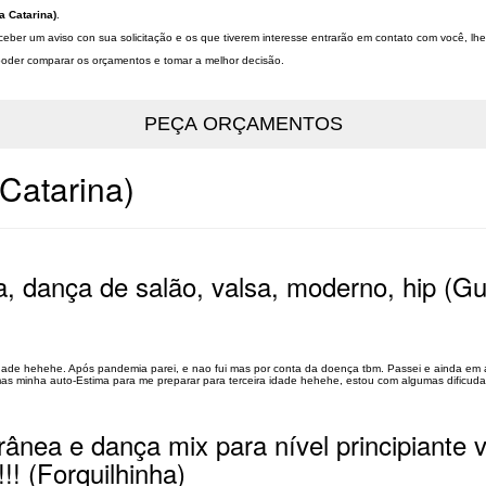
a Catarina)
.
ceber um aviso con sua solicitação e os que tiverem interesse entrarão em contato com você, l
a poder comparar os orçamentos e tomar a melhor decisão.
Catarina)
a, dança de salão, valsa, moderno, hip (G
dade hehehe. Após pandemia parei, e nao fui mas por conta da doença tbm. Passei e ainda em
 mas minha auto-Estima para me preparar para terceira idade hehehe, estou com algumas dificud
ânea e dança mix para nível principiante v
! (Forquilhinha)