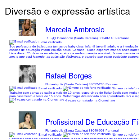
Diversão e expressão artística
Marcela Ambrosio
10 (4)
Florianópolis (Santa Catarina) 88040-140 Pantanal
E-mail verificado
Sou professora de ballet para turmas de baby class, infantil, juvenil, adulto e a introdu
escolas de educação infantil em são paulo. Cecmab - Clube esportivo manoel alves barret
Lívia disse:
"Professora excelente, ensina da melhor maneira possível, de uma maneira cla
ama o que está fazendo, as aulas são dinâmicas, e percebo que estou evoluindo corporal
Rafael Borges
Florianópolis (Santa Catarina) 88052-200 Ratones
E-mail verificado
Número de telefone
Trabalho com dança de salão a mais de 10 anos, estou vindo de florianópolis com intuito 
para casamento e festa de 15 anos. Metodologia diferenciada com aprendizado fácil e ráp
4 vezes contratado na Cronoshare
Profissional De Educação Fí
Florianópolis (Santa Catarina) 88040-008 Pantanal
E-mail verificado
Número de telefone
Constante aprendiz, fascinada por contribuir para o desenvolvimento de pessoas através