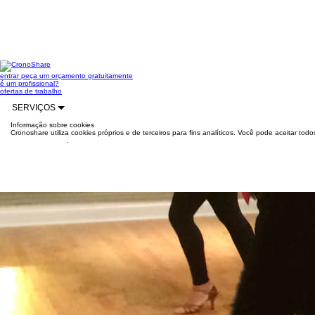
entrar
peça um orçamento gratuitamente
é um profissional?
ofertas de trabalho
SERVIÇOS
Informação sobre cookies
Cronoshare utiliza cookies próprios e de terceiros para fins analíticos. Você pode aceitar to
mais informações
.