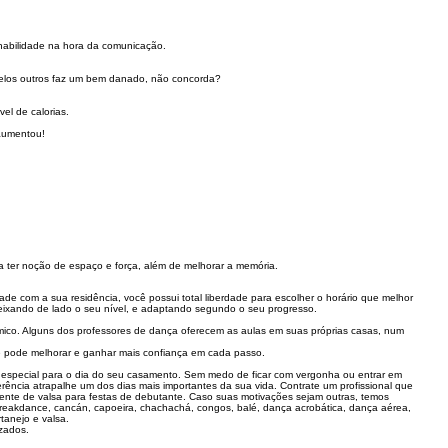
 habilidade na hora da comunicação.
pelos outros faz um bem danado, não concorda?
el de calorias.
 aumentou!
a ter noção de espaço e força, além de melhorar a memória.
de com a sua residência, você possui total liberdade para escolher o horário que melhor
deixando de lado o seu nível, e adaptando segundo o seu progresso.
mico. Alguns dos professores de dança oferecem as aulas em suas próprias casas, num
ocê pode melhorar e ganhar mais confiança em cada passo.
 especial para o dia do seu casamento. Sem medo de ficar com vergonha ou entrar em
rência atrapalhe um dos dias mais importantes da sua vida. Contrate um profissional que
mente de valsa para festas de debutante. Caso suas motivações sejam outras, temos
 breakdance, cancán, capoeira, chachachá, congos, balé, dança acrobática, dança aérea,
tanejo e valsa.
izados.