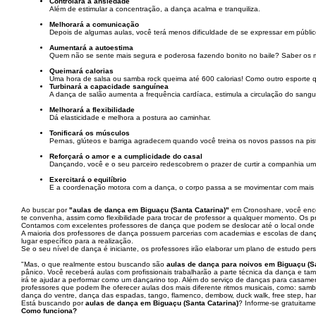
Controlará a ansiedade
Além de estimular a concentração, a dança acalma e tranquiliza.
Melhorará a comunicação
Depois de algumas aulas, você terá menos dificuldade de se expressar em públic
Aumentará a autoestima
Quem não se sente mais segura e poderosa fazendo bonito no baile? Saber os m
Queimará calorias
Uma hora de salsa ou samba rock queima até 600 calorias! Como outro esporte q
Turbinará a capacidade sanguínea
A dança de salão aumenta a frequência cardíaca, estimula a circulação do sangu
Melhorará a flexibilidade
Dá elasticidade e melhora a postura ao caminhar.
Tonificará os músculos
Pernas, glúteos e barriga agradecem quando você treina os novos passos na pist
Reforçará o amor e a cumplicidade do casal
Dançando, você e o seu parceiro redescobrem o prazer de curtir a companhia um
Exercitará o equilíbrio
E a coordenação motora com a dança, o corpo passa a se movimentar com mais ri
Ao buscar por
"aulas de dança em Biguaçu (Santa Catarina)"
em Cronoshare, você encon
te convenha, assim como flexibilidade para trocar de professor a qualquer momento. Os 
Contamos com excelentes professores de dança que podem se deslocar até o local onde v
A maioria dos professores de dança possuem parcerias com academias e escolas de danç
lugar específico para a realização.
Se o seu nível de dança é iniciante, os professores irão elaborar um plano de estudo pe
"Mas, o que realmente estou buscando são
aulas de dança para noivos em Biguaçu (Sa
pânico. Você receberá aulas com profissionais trabalharão a parte técnica da dança e ta
irá te ajudar a performar como um dançarino top. Além do serviço de danças para casam
professores que podem lhe oferecer aulas dos mais diferente ritmos musicais, como: sam
dança do ventre, dança das espadas, tango, flamenco, dembow, duck walk, free step, harlem
Está buscando por
aulas de dança em Biguaçu (Santa Catarina)
? Informe-se gratuitame
Como funciona?