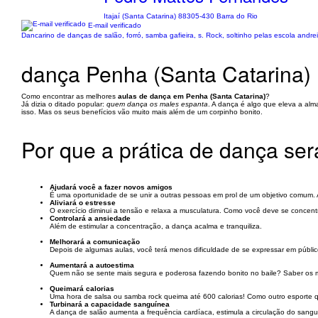
Itajaí (Santa Catarina) 88305-430 Barra do Rio
E-mail verificado
Dancarino de danças de salão, forró, samba gafieira, s. Rock, soltinho pelas escola and
dança Penha (Santa Catarina)
Como encontrar as melhores
aulas de dança em Penha (Santa Catarina)
?
Já dizia o ditado popular:
quem dança os males espanta
. A dança é algo que eleva a al
isso. Mas os seus benefícios vão muito mais além de um corpinho bonito.
Por que a prática de dança se
Ajudará você a fazer novos amigos
É uma oportunidade de se unir a outras pessoas em prol de um objetivo comum. A 
Aliviará o estresse
O exercício diminui a tensão e relaxa a musculatura. Como você deve se conce
Controlará a ansiedade
Além de estimular a concentração, a dança acalma e tranquiliza.
Melhorará a comunicação
Depois de algumas aulas, você terá menos dificuldade de se expressar em públic
Aumentará a autoestima
Quem não se sente mais segura e poderosa fazendo bonito no baile? Saber os m
Queimará calorias
Uma hora de salsa ou samba rock queima até 600 calorias! Como outro esporte q
Turbinará a capacidade sanguínea
A dança de salão aumenta a frequência cardíaca, estimula a circulação do sangu