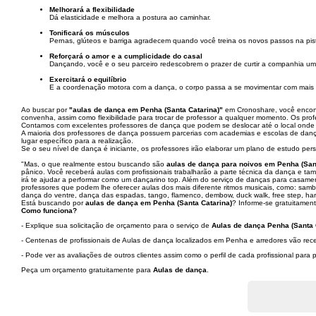
Melhorará a flexibilidade
Dá elasticidade e melhora a postura ao caminhar.
Tonificará os músculos
Pernas, glúteos e barriga agradecem quando você treina os novos passos na pist
Reforçará o amor e a cumplicidade do casal
Dançando, você e o seu parceiro redescobrem o prazer de curtir a companhia um
Exercitará o equilíbrio
E a coordenação motora com a dança, o corpo passa a se movimentar com mais ri
Ao buscar por
"aulas de dança em Penha (Santa Catarina)"
em Cronoshare, você encontr
convenha, assim como flexibilidade para trocar de professor a qualquer momento. Os pro
Contamos com excelentes professores de dança que podem se deslocar até o local onde v
A maioria dos professores de dança possuem parcerias com academias e escolas de danç
lugar específico para a realização.
Se o seu nível de dança é iniciante, os professores irão elaborar um plano de estudo pe
"Mas, o que realmente estou buscando são
aulas de dança para noivos em Penha (San
pânico. Você receberá aulas com profissionais trabalharão a parte técnica da dança e ta
irá te ajudar a performar como um dançarino top. Além do serviço de danças para casam
professores que podem lhe oferecer aulas dos mais diferente ritmos musicais, como: sam
dança do ventre, dança das espadas, tango, flamenco, dembow, duck walk, free step, harlem
Está buscando por
aulas de dança em Penha (Santa Catarina)
? Informe-se gratuitament
Como funciona?
- Explique sua solicitação de orçamento para o serviço de
Aulas de dança Penha (Santa 
- Centenas de profissionais de Aulas de dança localizados em Penha e arredores vão rece
- Pode ver as avaliações de outros clientes assim como o perfil de cada profissional par
Peça um orçamento gratuitamente para
Aulas de dança
.