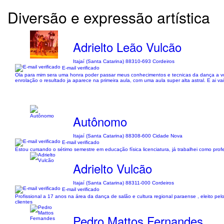
Diversão e expressão artística
Adrielto Leão Vulcão
Itajaí (Santa Catarina) 88310-693 Cordeiros
E-mail verificado
Ola para mim sera uma honra poder passar meus conhecimentos e tecnicas da dança a vo
enrolação o resultado ja aparece na primeira aula, com uma aula super alta astral. E ai
Autônomo
Itajaí (Santa Catarina) 88308-600 Cidade Nova
E-mail verificado
Estou cursando o sétimo semestre em educação física licenciatura, já trabalhei como pro
Adrielto Vulcão
Itajaí (Santa Catarina) 88311-000 Cordeiros
E-mail verificado
Profissional a 17 anos na área da dança de salão e cultura regional paraense , eleito p
clientes
Pedro Mattos Fernandes