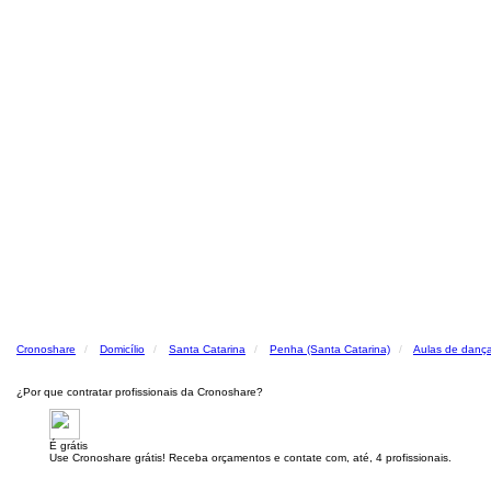
Cronoshare
Domicílio
Santa Catarina
Penha (Santa Catarina)
Aulas de danç
¿Por que contratar profissionais da Cronoshare?
É grátis
Use Cronoshare grátis! Receba orçamentos e contate com, até, 4 profissionais.