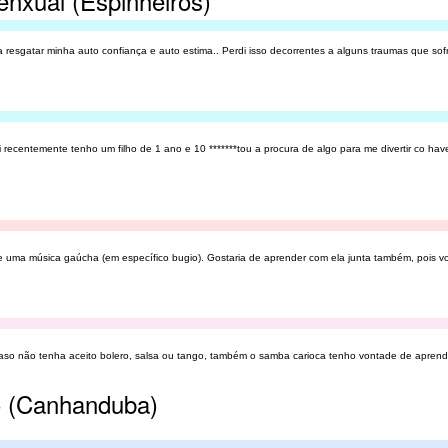
enxual (Espinheiros)
 resgatar minha auto confiança e auto estima.. Perdi isso decorrentes a alguns traumas que sofr
 recentemente tenho um filho de 1 ano e 10 *******tou a procura de algo para me divertir co ha
e uma música gaúcha (em específico bugio). Gostaria de aprender com ela junta também, pois v
aso não tenha aceito bolero, salsa ou tango, também o samba carioca tenho vontade de aprend
o (Canhanduba)