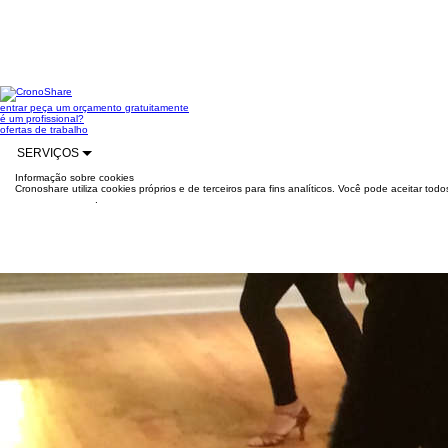
entrar
peça um orçamento gratuitamente
é um profissional?
ofertas de trabalho
SERVIÇOS
Informação sobre cookies
Cronoshare utiliza cookies próprios e de terceiros para fins analíticos. Você pode aceitar to
mais informações
.