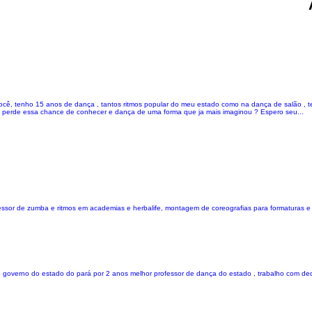
cê, tenho 15 anos de dança , tantos ritmos popular do meu estado como na dança de salão , t
 vai perde essa chance de conhecer e dança de uma forma que ja mais imaginou ? Espero seu...
fessor de zumba e ritmos em academias e herbalife, montagem de coreografias para formaturas e
elo governo do estado do pará por 2 anos melhor professor de dança do estado , trabalho com d