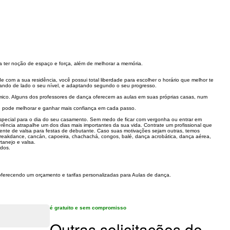
a ter noção de espaço e força, além de melhorar a memória.
com a sua residência, você possui total liberdade para escolher o horário que melhor te
ixando de lado o seu nível, e adaptando segundo o seu progresso.
mico. Alguns dos professores de dança oferecem as aulas em suas próprias casas, num
ocê pode melhorar e ganhar mais confiança em cada passo.
special para o dia do seu casamento. Sem medo de ficar com vergonha ou entrar em
rência atrapalhe um dos dias mais importantes da sua vida. Contrate um profissional que
mente de valsa para festas de debutante. Caso suas motivações sejam outras, temos
 breakdance, cancán, capoeira, chachachá, congos, balé, dança acrobática, dança aérea,
tanejo e valsa.
ados.
 oferecendo um orçamento e tarifas personalizadas para Aulas de dança.
é gratuito e sem compromisso
Outras solicitações de