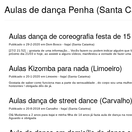
Aulas de dança Penha (Santa Ca
Aulas dança de coreografia festa de 1
Publicado o 29-2-2020 em Dom Bosco - Itajaí (Santa Catarina)
[27/2 21:52] .: gostaria de uma informação... Vocês fazem ou podem indicar alguém que f
próximo dia 21/03 e hoje, ao assistir a alguns vídeos, manifestou a vontade de fazer um
Aulas Kizomba para nada (Limoeiro)
Publicado o 20-1-2020 em Limoeiro - Itajaí (Santa Catarina)
Gostaria de saber como funciona mas a parte da sensualidade , do corpo sou uma mulher
horizontes ! obrigada dês de já.
Aulas dança de street dance (Carvalho
Publicado o 20-8-2018 em Carvalho - Itajaí (Santa Catarina)
Olá Mudamos a 2 anos para itajai e minha filha de 14 anos já fazia aula de dança na nos
Aguardo e obrigada