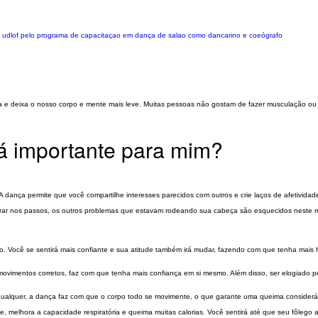
rei udlof pelo programa de capacitaçao em dança de salao como dancarino e coeógrafo
ma e deixa o nosso corpo e mente mais leve. Muitas pessoas não gostam de fazer musculação o
rá importante para mim?
dança permite que você compartilhe interesses parecidos com outros e crie laços de afetividad
ntrar nos passos, os outros problemas que estavam rodeando sua cabeça são esquecidos neste
o. Você se sentirá mais confiante e sua atitude também irá mudar, fazendo com que tenha mais
ovimentos corretos, faz com que tenha mais confiança em si mesmo. Além disso, ser elogiado 
ualquer, a dança faz com que o corpo todo se movimente, o que garante uma queima consideráv
e, melhora a capacidade respiratória e queima muitas calorias. Você sentirá até que seu fôlego