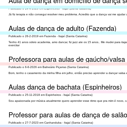
Aula de dança em domicílio de dança s
Publicado o 14-4-2020 em Espinheiros - Itajaí (Santa Catarina)
Já fiz terapia e não consegui resolver meu problema. Acredito que a dança vai me ajudar a
Aulas de dança de adulto (Fazenda)
Publicado o 26-2-2019 em Fazenda - Itajaí (Santa Catarina)
Tenho 41 anos odeio academia, amo dancar, fiz jazz ate os 15 anos.. Me mudei para itajai
exercitar
Professora para aulas de gaúcho/valsa
Publicado o 6-6-2026 em Balneário Piçarras (Santa Catarina)
Bom, tenho o casamento da minha filha em julho, então preciso aprender a dançar valsa 
Aulas dança de bachata (Espinheiros)
Publicado o 25-11-2018 em Espinheiros - Itajaí (Santa Catarina)
Sou apaixonada por música atualmente quero aprender esse ritmo que pra mim é novo, c
Professor para aulas de dança de salã
Publicado o 27-7-2023 em Canhanduba - Itajaí (Santa Catarina)