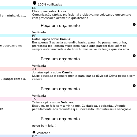
100% verificadas
EL
Elias opina sobre
André
:
Comunicação rápida, profissional e objetiva me colocando em contato
i em minha vida....
com professores altamente qualificados.
Peça um orçamento
Verificada
RP
Rafael opina sobre
Camila
:
Em apenas 3 aulas já aprendi o básico para não passar vergonha,
ver pessoas e me
professora top, ensina muito bem, faz a aula parecer fácil, além de
sempre estar animada e de bom humor, se vê de lenge que ela ama...
Peça um orçamento
Verificada
JO
Jonatas opina sobre
Camila
:
Muito educada e sempre pronta para tirar as dúvidas! Ótima pessoa com
ou dançar com ela.
certeza.
Peça um orçamento
Verificada
TA
Tatiana opina sobre
Velanes
:
Estou muito feliz com a minha pró. Cuidadosa, dedicada... Atende
er
perfeitamente aos requisitos q eu necessito. Contratei seus serviços e
Peça um orçamento
estou bem feliz!!!
Verificada
GC