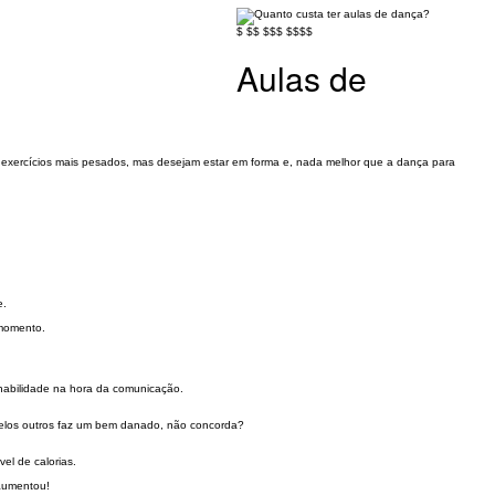
$
$$
$$$
$$$$
Aulas de
u exercícios mais pesados, mas desejam estar em forma e, nada melhor que a dança para
e.
 momento.
 habilidade na hora da comunicação.
pelos outros faz um bem danado, não concorda?
el de calorias.
 aumentou!