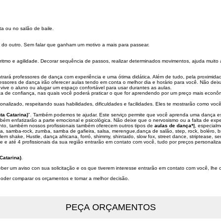
a ou no salão de baile.
 do outro. Sem falar que ganham um motivo a mais para passear.
tmo e agilidade. Decorar sequência de passos, realizar determinados movimentos, ajuda muito 
ará professores de dança com experiência e uma ótima didática. Além de tudo, pela proximidade 
fessores de dança irão oferecer aulas tendo em conta o melhor dia e horário para você. Não de
ive o aluno ou alugar um espaço confortável para usar durantes as aulas.
a de confiança, nas quais você poderá praticar o que for aprendendo por um preço mais econô
rsonalizado, respeitando suas habilidades, dificuldades e facilidades. Eles te mostrarão como v
ta Catarina)
". Também podemos te ajudar. Este serviço permite que você aprenda uma dança e
mbém enfatizarão a parte emocional e psicológica. Não deixe que o nervosismo ou a falta de expe
ento, também nossos profissionais também oferecem outros tipos de
aulas de dança*|
, especial
ba, samba-rock, zumba, samba de gafieira, salsa, merengue,dança de salão, step, rock, boléro,
 shake, Hustle, dança africana, forró, shimmy, shintaido, slow fox, street dance, striptease, ser
e e até 4 profissionais da sua região entrarão em contato com você, tudo por preços personaliz
Catarina)
.
ber um aviso con sua solicitação e os que tiverem interesse entrarão em contato com você, lhe
a poder comparar os orçamentos e tomar a melhor decisão.