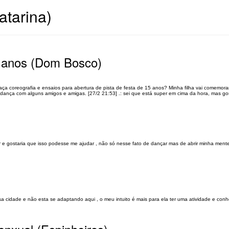
tarina)
5 anos (Dom Bosco)
aça coreografia e ensaios para abertura de pista de festa de 15 anos? Minha filha vai comemor
a dança com alguns amigos e amigas. [27/2 21:53] .: sei que está super em cima da hora, mas go
 e gostaria que isso podesse me ajudar , não só nesse fato de dançar mas de abrir minha ment
)
sa cidade e não esta se adaptando aqui , o meu intuito é mais para ela ter uma atividade e con